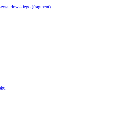
Lewandowskiego (fragment)
sku