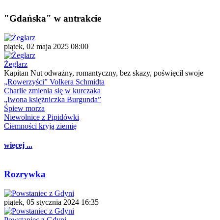
"Gdańska" w antrakcie
piątek, 02 maja 2025 08:00
Żeglarz
Kapitan Nut odważny, romantyczny, bez skazy, poświęcił swoje
„Rowerzyści” Volkera Schmidta
Charlie zmienia się w kurczaka
„Iwona księżniczka Burgunda”
Śpiew morza
Niewolnice z Pipidówki
Ciemności kryją ziemię
więcej ...
Rozrywka
piątek, 05 stycznia 2024 16:35
Powstaniec z Gdyni