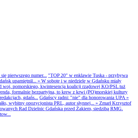
 się pierwszego numer...
"TOP 20" w enklawie Tuska - przybywa
dańsk upamiętnił...
»
W sobotę i w niedzielę w Gdańsku miały
d woj. pomorskiego, kwintesencja koalicji rządowej KO/PSL tuż
renda, formalnie bezpartyjna, to krew z krwi (PO)morskiej kultury
edakcjach, gdańs...
Gdańscy radni: "nie" dla honorowania UPA
»
ło, wybitny opozycjonista PRL, autor słynnej...
»
Zmarł Krzysztof
ntowanych Rad Dzielnic Gdańska przed Żakiem, siedzibą RMG.
tow...