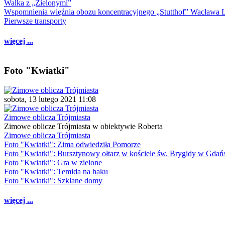
Walka z „Zielonymi”
Wspomnienia więźnia obozu koncentracyjnego „Stutthof” Wacława 
Pierwsze transporty
więcej ...
Foto "Kwiatki"
sobota, 13 lutego 2021 11:08
Zimowe oblicza Trójmiasta
Zimowe oblicze Trójmiasta w obiektywie Roberta
Zimowe oblicza Trójmiasta
Foto "Kwiatki": Zima odwiedziła Pomorze
Foto "Kwiatki": Bursztynowy ołtarz w kościele św. Brygidy w Gdań
Foto "Kwiatki": Gra w zielone
Foto "Kwiatki": Temida na haku
Foto "Kwiatki": Szklane domy
więcej ...