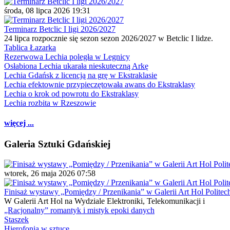
środa, 08 lipca 2026 19:31
Terminarz Betclic I ligi 2026/2027
24 lipca rozpocznie się sezon sezon 2026/2027 w Betclic I lidze.
Tablica Łazarka
Rezerwowa Lechia poległa w Legnicy
Osłabiona Lechia ukarała nieskuteczną Arkę
Lechia Gdańsk z licencją na grę w Ekstraklasie
Lechia efektownie przypieczętowała awans do Ekstraklasy
Lechia o krok od powrotu do Ekstraklasy
Lechia rozbita w Rzeszowie
więcej ...
Galeria Sztuki Gdańskiej
wtorek, 26 maja 2026 07:58
Finisaż wystawy „Pomiędzy / Przenikania” w Galerii Art Hol Politec
W Galerii Art Hol na Wydziale Elektroniki, Telekomunikacji i
„Racjonalny” romantyk i mistyk epoki danych
Staszek
Hierofonia w sztuce