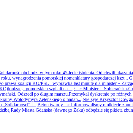
olidarność obchodzi w tym roku 45-lecie istnienia. Od chwili ukazania
25 roku, wynagrodzenia pomorskiej nomenklatury gospodarczej kszt...
G
o prawa koalicji KO/PSL - wyprawka last minute dla minister
»
Zarzą
O)lonizacja pomorskich szpitali na... g...
»
Minister J. Sobierańska-G
mański. Odszedł po długim marszu.Przemykał dyskretnie po różnych r
krainy Wołodymyra Zełenskiego o nadan...
Nie żyje Krzysztof Dowgiał
„Solidarności” i...
Beton twardy...
»
Informowaliśmy o pikiecie zbu
dzibą Rady Miasta Gdańska (dawnego Żaku) odbędzie się pikieta zbun