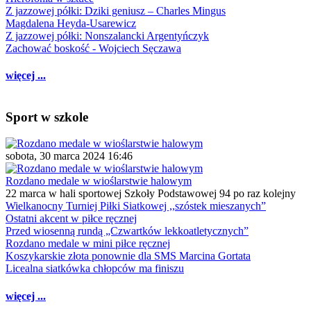
Z jazzowej półki: Dziki geniusz – Charles Mingus
Magdalena Heyda-Usarewicz
Z jazzowej półki: Nonszalancki Argentyńczyk
Zachować boskość - Wojciech Sęczawa
więcej ...
Sport w szkole
sobota, 30 marca 2024 16:46
Rozdano medale w wioślarstwie halowym
22 marca w hali sportowej Szkoły Podstawowej 94 po raz kolejny
Wielkanocny Turniej Piłki Siatkowej ,,szóstek mieszanych”
Ostatni akcent w piłce ręcznej
Przed wiosenną rundą „Czwartków lekkoatletycznych”
Rozdano medale w mini piłce ręcznej
Koszykarskie złota ponownie dla SMS Marcina Gortata
Licealna siatkówka chłopców ma finiszu
więcej ...