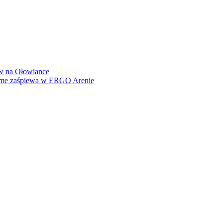
how na Ołowiance
Dame zaśpiewa w ERGO Arenie