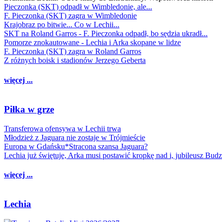
Pieczonka (SKT) odpadł w Wimbledonie, ale...
F. Pieczonka (SKT) zagra w Wimbledonie
Krajobraz po bitwie... Co w Lechii...
SKT na Roland Garros - F. Pieczonka odpadł, bo sędzia ukradł...
Pomorze znokautowane - Lechia i Arka skopane w lidze
F. Pieczonka (SKT) zagra w Roland Garros
Z różnych boisk i stadionów Jerzego Geberta
więcej ...
Piłka w grze
Transferowa ofensywa w Lechii trwa
Młodzież z Jaguara nie zostaje w Trójmieście
Europa w Gdańsku*Stracona szansa Jaguara?
Lechia już świętuje, Arka musi postawić kropkę nad i, jubileusz Bud
więcej ...
Lechia