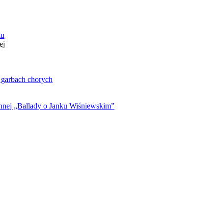
zu
ej
. garbach chorych
ynnej „Ballady o Janku Wiśniewskim”