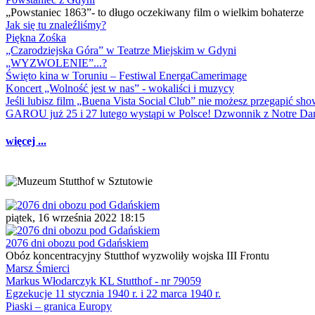
„Powstaniec 1863”- to długo oczekiwany film o wielkim bohaterze
Jak się tu znaleźliśmy?
Piękna Zośka
„Czarodziejska Góra” w Teatrze Miejskim w Gdyni
„WYZWOLENIE”...?
Święto kina w Toruniu – Festiwal EnergaCamerimage
Koncert „Wolność jest w nas” - wokaliści i muzycy
Jeśli lubisz film „Buena Vista Social Club” nie możesz przegapić s
GAROU już 25 i 27 lutego wystąpi w Polsce! Dzwonnik z Notre 
więcej ...
piątek, 16 września 2022 18:15
2076 dni obozu pod Gdańskiem
Obóz koncentracyjny Stutthof wyzwoliły wojska III Frontu
Marsz Śmierci
Markus Włodarczyk KL Stutthof - nr 79059
Egzekucje 11 stycznia 1940 r. i 22 marca 1940 r.
Piaski – granica Europy