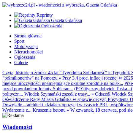
Reprinty
Gazeta Gdańska
Ogłoszenia
Strona główna
Sport
Motoryzacja
Nieruchomości
Ogłoszenia
Galerie
Czytaj historię u źródła. 45 lat "Tygodnika Solidarność"
»
Tygodnik S
"półmilionerów" na Pomorzu
»
Przy 3,4 proc. inflacji rocznej w 20
miejsce uroczystości upamiętniające okrutne zbrodnie na polsk...
Praw
przed powołaniem Jolanty Sobieran...
(PO)lityczny dobytek Tuska - (K
polityczn...
Włodek Szymański zszedł z trasy...
»
Odszedł Włodek Szy
Oświadczenie Rady Miasta Gdańska w sprawie decyzji Prezydenta U
Dowgiałło – architekt, działacz opozycji w czasach PRL, współtwórca 
Wydarzenie z...
Kruszenie betonu
»
W czwartek, 18 czerwca, pod sie
Wiadomości