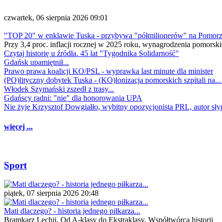
czwartek, 06 sierpnia 2026 09:01
"TOP 20" w enklawie Tuska - przybywa "półmilionerów" na Pomor
Przy 3,4 proc. inflacji rocznej w 2025 roku, wynagrodzenia pomorski
Czytaj historię u źródła. 45 lat "Tygodnika Solidarność"
Gdańsk upamiętnił...
Prawo prawa koalicji KO/PSL - wyprawka last minute dla minister
(PO)lityczny dobytek Tuska - (KO)lonizacja pomorskich szpitali na..
Włodek Szymański zszedł z trasy...
Gdańscy radni: "nie" dla honorowania UPA
Nie żyje Krzysztof Dowgiałło, wybitny opozycjonista PRL, autor sł
więcej ...
Sport
piątek, 07 sierpnia 2026 20:48
Mati dlaczego? - historia jednego piłkarza...
Bramkarz Lechii. Od A-klasy do Ekstraklasy. Współtwórca historii