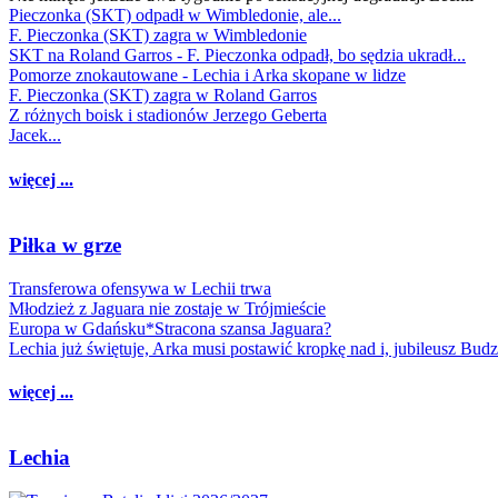
Pieczonka (SKT) odpadł w Wimbledonie, ale...
F. Pieczonka (SKT) zagra w Wimbledonie
SKT na Roland Garros - F. Pieczonka odpadł, bo sędzia ukradł...
Pomorze znokautowane - Lechia i Arka skopane w lidze
F. Pieczonka (SKT) zagra w Roland Garros
Z różnych boisk i stadionów Jerzego Geberta
Jacek...
więcej ...
Piłka w grze
Transferowa ofensywa w Lechii trwa
Młodzież z Jaguara nie zostaje w Trójmieście
Europa w Gdańsku*Stracona szansa Jaguara?
Lechia już świętuje, Arka musi postawić kropkę nad i, jubileusz Bud
więcej ...
Lechia