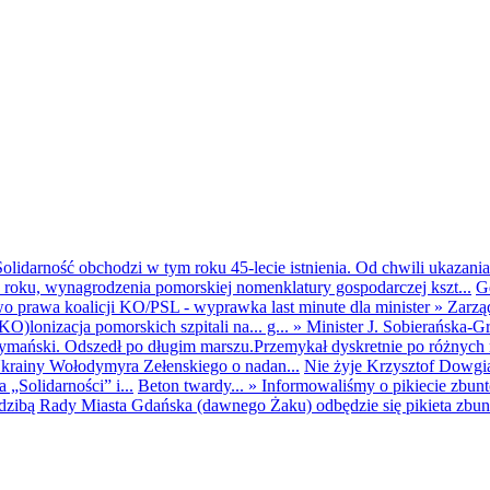
olidarność obchodzi w tym roku 45-lecie istnienia. Od chwili ukazania
25 roku, wynagrodzenia pomorskiej nomenklatury gospodarczej kszt...
G
o prawa koalicji KO/PSL - wyprawka last minute dla minister
»
Zarzą
O)lonizacja pomorskich szpitali na... g...
»
Minister J. Sobierańska-G
mański. Odszedł po długim marszu.Przemykał dyskretnie po różnych r
krainy Wołodymyra Zełenskiego o nadan...
Nie żyje Krzysztof Dowgiał
„Solidarności” i...
Beton twardy...
»
Informowaliśmy o pikiecie zbu
dzibą Rady Miasta Gdańska (dawnego Żaku) odbędzie się pikieta zbun