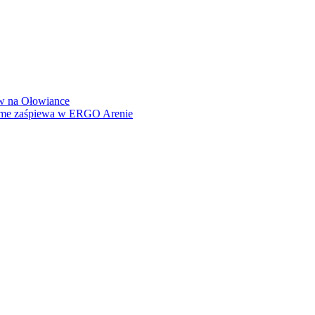
how na Ołowiance
Dame zaśpiewa w ERGO Arenie