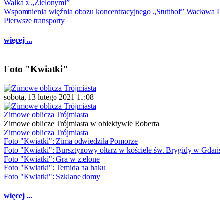
Walka z „Zielonymi”
Wspomnienia więźnia obozu koncentracyjnego „Stutthof” Wacława 
Pierwsze transporty
więcej ...
Foto "Kwiatki"
sobota, 13 lutego 2021 11:08
Zimowe oblicza Trójmiasta
Zimowe oblicze Trójmiasta w obiektywie Roberta
Zimowe oblicza Trójmiasta
Foto "Kwiatki": Zima odwiedziła Pomorze
Foto "Kwiatki": Bursztynowy ołtarz w kościele św. Brygidy w Gdań
Foto "Kwiatki": Gra w zielone
Foto "Kwiatki": Temida na haku
Foto "Kwiatki": Szklane domy
więcej ...