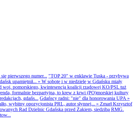
 się pierwszego numer...
"TOP 20" w enklawie Tuska - przybywa
dańsk upamiętnił...
»
W sobotę i w niedzielę w Gdańsku miały
d woj. pomorskiego, kwintesencja koalicji rządowej KO/PSL tuż
renda, formalnie bezpartyjna, to krew z krwi (PO)morskiej kultury
edakcjach, gdańs...
Gdańscy radni: "nie" dla honorowania UPA
»
ło, wybitny opozycjonista PRL, autor słynnej...
»
Zmarł Krzysztof
ntowanych Rad Dzielnic Gdańska przed Żakiem, siedzibą RMG.
tow...