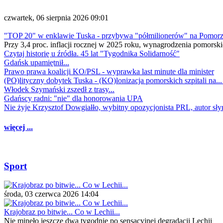
czwartek, 06 sierpnia 2026 09:01
"TOP 20" w enklawie Tuska - przybywa "półmilionerów" na Pomor
Przy 3,4 proc. inflacji rocznej w 2025 roku, wynagrodzenia pomorski
Czytaj historię u źródła. 45 lat "Tygodnika Solidarność"
Gdańsk upamiętnił...
Prawo prawa koalicji KO/PSL - wyprawka last minute dla minister
(PO)lityczny dobytek Tuska - (KO)lonizacja pomorskich szpitali na..
Włodek Szymański zszedł z trasy...
Gdańscy radni: "nie" dla honorowania UPA
Nie żyje Krzysztof Dowgiałło, wybitny opozycjonista PRL, autor sł
więcej ...
Sport
środa, 03 czerwca 2026 14:04
Krajobraz po bitwie... Co w Lechii...
Nie minęło jeszcze dwa tygodnie po sensacyjnej degradacji Lechii