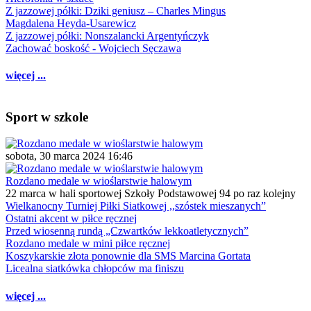
Z jazzowej półki: Dziki geniusz – Charles Mingus
Magdalena Heyda-Usarewicz
Z jazzowej półki: Nonszalancki Argentyńczyk
Zachować boskość - Wojciech Sęczawa
więcej ...
Sport w szkole
sobota, 30 marca 2024 16:46
Rozdano medale w wioślarstwie halowym
22 marca w hali sportowej Szkoły Podstawowej 94 po raz kolejny
Wielkanocny Turniej Piłki Siatkowej ,,szóstek mieszanych”
Ostatni akcent w piłce ręcznej
Przed wiosenną rundą „Czwartków lekkoatletycznych”
Rozdano medale w mini piłce ręcznej
Koszykarskie złota ponownie dla SMS Marcina Gortata
Licealna siatkówka chłopców ma finiszu
więcej ...