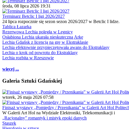
środa, 08 lipca 2026 19:31
Terminarz Betclic I ligi 2026/2027
24 lipca rozpocznie się sezon sezon 2026/2027 w Betclic I lidze.
Tablica Łazarka
Rezerwowa Lechia poległa w Legnicy
Osłabiona Lechia ukarała nieskuteczną Arkę
Lechia Gdańsk z licencją na grę w Ekstraklasie
Lechia efektownie przypieczętowała awans do Ekstraklasy
Lechia o krok od powrotu do Ekstraklasy
Lechia rozbita w Rzeszowie
więcej ...
Galeria Sztuki Gdańskiej
wtorek, 26 maja 2026 07:58
Finisaż wystawy „Pomiędzy / Przenikania” w Galerii Art Hol Politec
W Galerii Art Hol na Wydziale Elektroniki, Telekomunikacji i
„Racjonalny” romantyk i mistyk epoki danych
Staszek
Hierofonia w sztuce