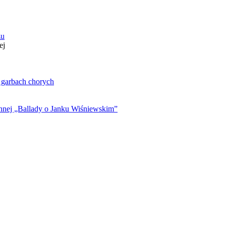
zu
ej
. garbach chorych
ynnej „Ballady o Janku Wiśniewskim”