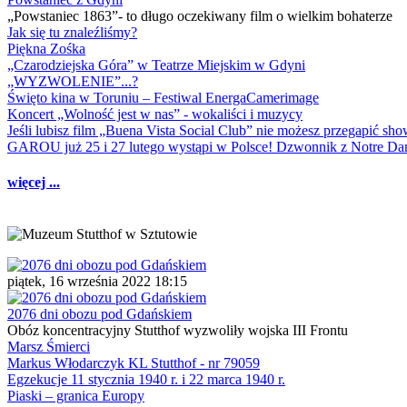
„Powstaniec 1863”- to długo oczekiwany film o wielkim bohaterze
Jak się tu znaleźliśmy?
Piękna Zośka
„Czarodziejska Góra” w Teatrze Miejskim w Gdyni
„WYZWOLENIE”...?
Święto kina w Toruniu – Festiwal EnergaCamerimage
Koncert „Wolność jest w nas” - wokaliści i muzycy
Jeśli lubisz film „Buena Vista Social Club” nie możesz przegapić s
GAROU już 25 i 27 lutego wystąpi w Polsce! Dzwonnik z Notre 
więcej ...
piątek, 16 września 2022 18:15
2076 dni obozu pod Gdańskiem
Obóz koncentracyjny Stutthof wyzwoliły wojska III Frontu
Marsz Śmierci
Markus Włodarczyk KL Stutthof - nr 79059
Egzekucje 11 stycznia 1940 r. i 22 marca 1940 r.
Piaski – granica Europy