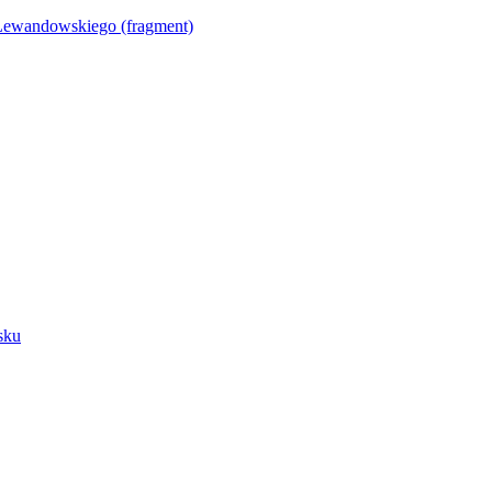
Lewandowskiego (fragment)
sku