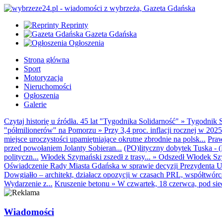
Reprinty
Gazeta Gdańska
Ogłoszenia
Strona główna
Sport
Motoryzacja
Nieruchomości
Ogłoszenia
Galerie
Czytaj historię u źródła. 45 lat "Tygodnika Solidarność"
»
Tygodnik S
"półmilionerów" na Pomorzu
»
Przy 3,4 proc. inflacji rocznej w 20
miejsce uroczystości upamiętniające okrutne zbrodnie na polsk...
Praw
przed powołaniem Jolanty Sobieran...
(PO)lityczny dobytek Tuska - (K
polityczn...
Włodek Szymański zszedł z trasy...
»
Odszedł Włodek Szy
Oświadczenie Rady Miasta Gdańska w sprawie decyzji Prezydenta U
Dowgiałło – architekt, działacz opozycji w czasach PRL, współtwórca 
Wydarzenie z...
Kruszenie betonu
»
W czwartek, 18 czerwca, pod sie
Wiadomości