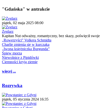
"Gdańska" w antrakcie
piątek, 02 maja 2025 08:00
Żeglarz
Kapitan Nut odważny, romantyczny, bez skazy, poświęcił swoje
„Rowerzyści” Volkera Schmidta
Charlie zmienia się w kurczaka
„Iwona księżniczka Burgunda”
Śpiew morza
Niewolnice z Pipidówki
Ciemności kryją ziemię
więcej ...
Rozrywka
piątek, 05 stycznia 2024 16:35
Powstaniec z Gdyni