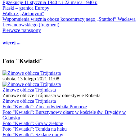
Egzekucje 11 stycznia 1940 r. i 22 marca 1940 r.
Piaski – granica Europy
Walka z „Zielonymi”
Wspomnienia więźnia obozu koncentracyjnego „Stutthof” Wacława
Lewandowskiego (fragment)
Pierwsze transporty
więcej ...
Foto "Kwiatki"
sobota, 13 lutego 2021 11:08
Zimowe oblicza Trójmiasta
Zimowe oblicze Trójmiasta w obiektywie Roberta
Zimowe oblicza Trójmiasta
Foto "Kwiatki": Zima odwiedziła Pomorze
Foto "Kwiatki": Bursztynowy ołtarz w kościele św. Brygidy w
Gdańsku
Foto "Kwiatki": Gra w zielone
Foto "Kwiatki": Temida na haku
Foto "Kwiatki": Szklane domy