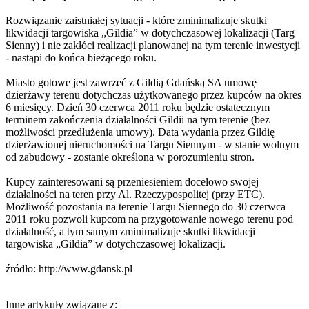
Rozwiązanie zaistniałej sytuacji - które zminimalizuje skutki
likwidacji targowiska „Gildia” w dotychczasowej lokalizacji (Targ
Sienny) i nie zakłóci realizacji planowanej na tym terenie inwestycji
- nastąpi do końca bieżącego roku.
Miasto gotowe jest zawrzeć z Gildią Gdańską SA umowę
dzierżawy terenu dotychczas użytkowanego przez kupców na okres
6 miesięcy. Dzień 30 czerwca 2011 roku będzie ostatecznym
terminem zakończenia działalności Gildii na tym terenie (bez
możliwości przedłużenia umowy). Data wydania przez Gildię
dzierżawionej nieruchomości na Targu Siennym - w stanie wolnym
od zabudowy - zostanie określona w porozumieniu stron.
Kupcy zainteresowani są przeniesieniem docelowo swojej
działalności na teren przy Al. Rzeczypospolitej (przy ETC).
Możliwość pozostania na terenie Targu Siennego do 30 czerwca
2011 roku pozwoli kupcom na przygotowanie nowego terenu pod
działalność, a tym samym zminimalizuje skutki likwidacji
targowiska „Gildia” w dotychczasowej lokalizacji.
źródło: http://www.gdansk.pl
Inne artykuły związane z: