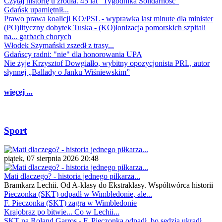
Czytaj historię u źródła. 45 lat "Tygodnika Solidarność"
Gdańsk upamiętnił...
Prawo prawa koalicji KO/PSL - wyprawka last minute dla minister
(PO)lityczny dobytek Tuska - (KO)lonizacja pomorskich szpitali
na... garbach chorych
Włodek Szymański zszedł z trasy...
Gdańscy radni: "nie" dla honorowania UPA
Nie żyje Krzysztof Dowgiałło, wybitny opozycjonista PRL, autor
słynnej „Ballady o Janku Wiśniewskim”
więcej ...
Sport
piątek, 07 sierpnia 2026 20:48
Mati dlaczego? - historia jednego piłkarza...
Bramkarz Lechii. Od A-klasy do Ekstraklasy. Współtwórca historii
Pieczonka (SKT) odpadł w Wimbledonie, ale...
F. Pieczonka (SKT) zagra w Wimbledonie
Krajobraz po bitwie... Co w Lechii...
SKT na Roland Garros - F. Pieczonka odpadł, bo sędzia ukradł...