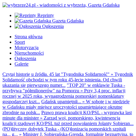
Reprinty
Gazeta Gdańska
Ogłoszenia
Strona główna
Sport
Motoryzacja
Nieruchomości
Ogłoszenia
Galerie
Czytaj historię u źródła. 45 lat "Tygodnika Solidarność"
»
Tygodnik
Solidarność obchodzi w tym roku 45-lecie istnienia. Od chwili
ukazania się pierwszego numer...
"TOP 20" w enklawie Tuska -
przybywa "półmilionerów" na Pomorzu
»
Przy 3,4 proc. inflacji
rocznej w 2025 roku, wynagrodzenia pomorskiej nomenklatury
gospodarczej kszt...
Gdańsk upamiętnił...
»
W sobotę i w niedzielę
w Gdańsku miały miejsce uroczystości upamiętniające okrutne
zbrodnie na polsk...
Prawo prawa koalicji KO/PSL - wyprawka last
minute dla minister
»
Zarząd woj. pomorskiego, kwintesencja
koalicji rządowej KO/PSL tuż przed powołaniem Jolanty Sobieran...
(PO)lityczny dobytek Tuska - (KO)lonizacja pomorskich szpitali
na... g...
»
Minister J. Sobierańska-Grenda, formalnie bezpartyjna, to