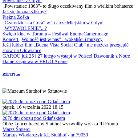
Powstaniec z Gdyni
„Powstaniec 1863”- to długo oczekiwany film o wielkim bohaterze
Jak się tu znaleźliśmy?
Piękna Zośka
„Czarodziejska Góra” w Teatrze Miejskim w Gdyni
„WYZWOLENIE”...?
Święto kina w Toruniu – Festiwal EnergaCamerimage
Koncert „Wolność jest w nas” - wokaliści i muzycy
Jeśli lubisz film „Buena Vista Social Club” nie możesz przegapić
show na Ołowiance
GAROU już 25 i 27 lutego wystąpi w Polsce! Dzwonnik z Notre
Dame zaśpiewa w ERGO Arenie
więcej ...
piątek, 16 września 2022 18:15
2076 dni obozu pod Gdańskiem
Obóz koncentracyjny Stutthof wyzwoliły wojska III Frontu
Marsz Śmierci
Markus Włodarczyk KL Stutthof - nr 79059