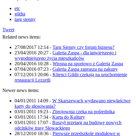
etc
gildia
targ sienny
Tweet
Related news items:
27/08/2017 12:14
-
Targ Sienny czy forum biznesu?
23/04/2016 20:27
-
Galeria Zaspa - dla łatwiejszego i
wygodniejszego życia mieszkańców
20/04/2016 10:28
-
Wiosna na sportowo z Galerią Zaspa
07/04/2016 07:23
-
Galeria Zaspa zaprasza na zakupy
07/12/2013 20:06
-
Klienci Gildii czekają na uruchomienie
restauracji Lezzetli
Newer news items:
04/01/2011 14:09
-
W Skarszewach wydawano niewłaściwe
karty do głosowania?
03/01/2011 19:23
-
Zbrojownia czeka na pośrednika
03/01/2011 17:34
-
Karta do Kultury
03/01/2011 17:07
-
Ruszył przetarg na budowę nowych
odcinków trasy Słowackiego
28/12/2010 18:36
-
Pierwsze przedszkole modułowe w