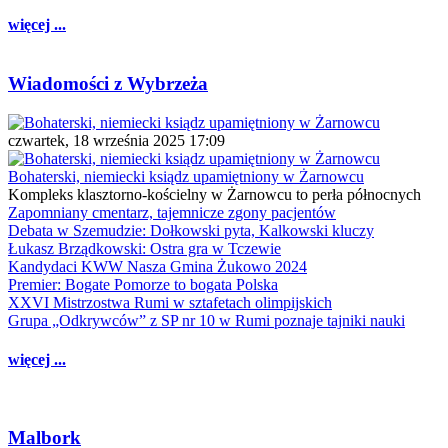
więcej ...
Wiadomości z Wybrzeża
czwartek, 18 września 2025 17:09
Bohaterski, niemiecki ksiądz upamiętniony w Żarnowcu
Kompleks klasztorno-kościelny w Żarnowcu to perła północnych
Zapomniany cmentarz, tajemnicze zgony pacjentów
Debata w Szemudzie: Dołkowski pyta, Kalkowski kluczy
Łukasz Brządkowski: Ostra gra w Tczewie
Kandydaci KWW Nasza Gmina Żukowo 2024
Premier: Bogate Pomorze to bogata Polska
XXVI Mistrzostwa Rumi w sztafetach olimpijskich
Grupa „Odkrywców” z SP nr 10 w Rumi poznaje tajniki nauki
więcej ...
Malbork