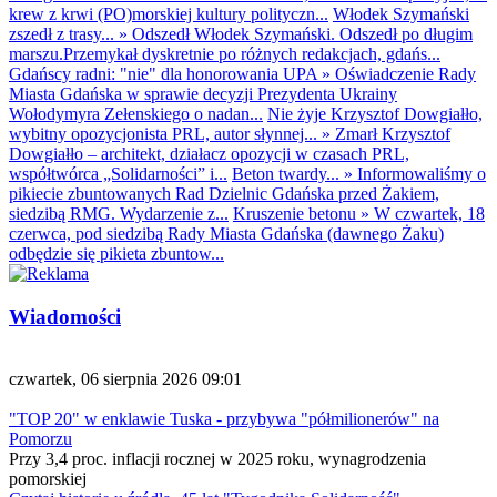
krew z krwi (PO)morskiej kultury polityczn...
Włodek Szymański
zszedł z trasy...
»
Odszedł Włodek Szymański. Odszedł po długim
marszu.Przemykał dyskretnie po różnych redakcjach, gdańs...
Gdańscy radni: "nie" dla honorowania UPA
»
Oświadczenie Rady
Miasta Gdańska w sprawie decyzji Prezydenta Ukrainy
Wołodymyra Zełenskiego o nadan...
Nie żyje Krzysztof Dowgiałło,
wybitny opozycjonista PRL, autor słynnej...
»
Zmarł Krzysztof
Dowgiałło – architekt, działacz opozycji w czasach PRL,
współtwórca „Solidarności” i...
Beton twardy...
»
Informowaliśmy o
pikiecie zbuntowanych Rad Dzielnic Gdańska przed Żakiem,
siedzibą RMG. Wydarzenie z...
Kruszenie betonu
»
W czwartek, 18
czerwca, pod siedzibą Rady Miasta Gdańska (dawnego Żaku)
odbędzie się pikieta zbuntow...
Wiadomości
czwartek, 06 sierpnia 2026 09:01
"TOP 20" w enklawie Tuska - przybywa "półmilionerów" na
Pomorzu
Przy 3,4 proc. inflacji rocznej w 2025 roku, wynagrodzenia
pomorskiej