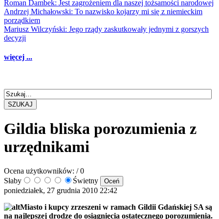
Roman Dambek: Jest zagrożeniem dla naszej tożsamości narodowej
Andrzej Michałowski: To nazwisko kojarzy mi się z niemieckim
porządkiem
Mariusz Wilczyński: Jego rządy zaskutkowały jednymi z gorszych
decyzji
więcej ...
SZUKAJ
Gildia bliska porozumienia z
urzędnikami
Ocena użytkowników:
/ 0
Słaby
Świetny
poniedziałek, 27 grudnia 2010 22:42
Miasto i kupcy zrzeszeni w ramach Gildii Gdańskiej SA są
na najlepszej drodze do osiągnięcia ostatecznego porozumienia.