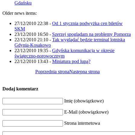
Gdańsku
Older news items:
27/12/2010 22:38
-
Od 1 stycznia podwyżka cen biletów
SKM
23/12/2010 16:50
-
Szerzej spoglądam na problemy Pomorza
22/12/2010 21:10
-
Tak wyglądać będzie terminal lotniska
Gdynia-Kosakowo
22/12/2010 19:35
-
Gdyńska komunikacja w okresie
świąteczno-norowocznym
22/12/2010 13:43
-
Miniatura pod lupą?
Poprzednia strona
Następna strona
Dodaj komentarz
Imię (obowiązkowe)
E-Mail (obowiązkowe)
Strona internetowa