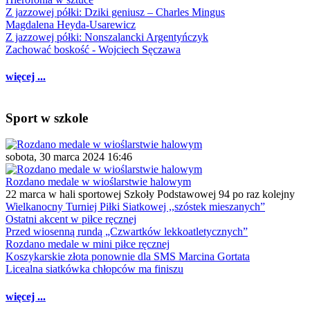
Z jazzowej półki: Dziki geniusz – Charles Mingus
Magdalena Heyda-Usarewicz
Z jazzowej półki: Nonszalancki Argentyńczyk
Zachować boskość - Wojciech Sęczawa
więcej ...
Sport w szkole
sobota, 30 marca 2024 16:46
Rozdano medale w wioślarstwie halowym
22 marca w hali sportowej Szkoły Podstawowej 94 po raz kolejny
Wielkanocny Turniej Piłki Siatkowej ,,szóstek mieszanych”
Ostatni akcent w piłce ręcznej
Przed wiosenną rundą „Czwartków lekkoatletycznych”
Rozdano medale w mini piłce ręcznej
Koszykarskie złota ponownie dla SMS Marcina Gortata
Licealna siatkówka chłopców ma finiszu
więcej ...