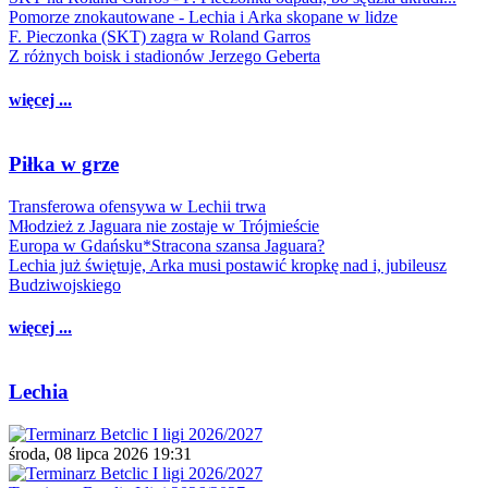
Pomorze znokautowane - Lechia i Arka skopane w lidze
F. Pieczonka (SKT) zagra w Roland Garros
Z różnych boisk i stadionów Jerzego Geberta
więcej ...
Piłka w grze
Transferowa ofensywa w Lechii trwa
Młodzież z Jaguara nie zostaje w Trójmieście
Europa w Gdańsku*Stracona szansa Jaguara?
Lechia już świętuje, Arka musi postawić kropkę nad i, jubileusz
Budziwojskiego
więcej ...
Lechia
środa, 08 lipca 2026 19:31