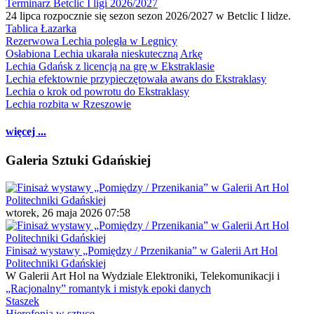
Terminarz Betclic I ligi 2026/2027
24 lipca rozpocznie się sezon sezon 2026/2027 w Betclic I lidze.
Tablica Łazarka
Rezerwowa Lechia poległa w Legnicy
Osłabiona Lechia ukarała nieskuteczną Arkę
Lechia Gdańsk z licencją na grę w Ekstraklasie
Lechia efektownie przypieczętowała awans do Ekstraklasy
Lechia o krok od powrotu do Ekstraklasy
Lechia rozbita w Rzeszowie
więcej ...
Galeria Sztuki Gdańskiej
wtorek, 26 maja 2026 07:58
Finisaż wystawy „Pomiędzy / Przenikania” w Galerii Art Hol
Politechniki Gdańskiej
W Galerii Art Hol na Wydziale Elektroniki, Telekomunikacji i
„Racjonalny” romantyk i mistyk epoki danych
Staszek
Hierofonia w sztuce