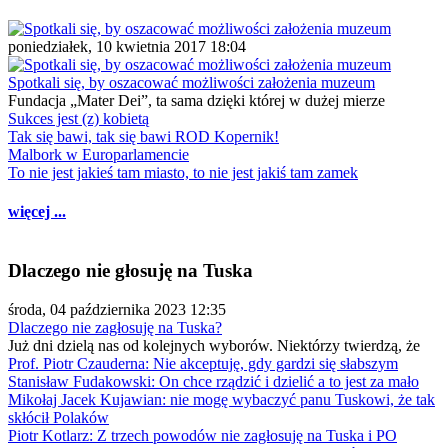
poniedziałek, 10 kwietnia 2017 18:04
Spotkali się, by oszacować możliwości założenia muzeum
Fundacja „Mater Dei”, ta sama dzięki której w dużej mierze
Sukces jest (z) kobietą
Tak się bawi, tak się bawi ROD Kopernik!
Malbork w Europarlamencie
To nie jest jakieś tam miasto, to nie jest jakiś tam zamek
więcej ...
Dlaczego nie głosuję na Tuska
środa, 04 października 2023 12:35
Dlaczego nie zagłosuję na Tuska?
Już dni dzielą nas od kolejnych wyborów. Niektórzy twierdzą, że
Prof. Piotr Czauderna: Nie akceptuję, gdy gardzi się słabszym
Stanisław Fudakowski: On chce rządzić i dzielić a to jest za mało
Mikołaj Jacek Kujawian: nie mogę wybaczyć panu Tuskowi, że tak
skłócił Polaków
Piotr Kotlarz: Z trzech powodów nie zagłosuję na Tuska i PO