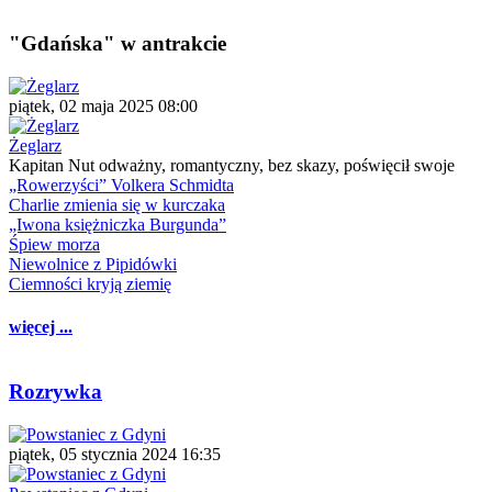
"Gdańska" w antrakcie
piątek, 02 maja 2025 08:00
Żeglarz
Kapitan Nut odważny, romantyczny, bez skazy, poświęcił swoje
„Rowerzyści” Volkera Schmidta
Charlie zmienia się w kurczaka
„Iwona księżniczka Burgunda”
Śpiew morza
Niewolnice z Pipidówki
Ciemności kryją ziemię
więcej ...
Rozrywka
piątek, 05 stycznia 2024 16:35