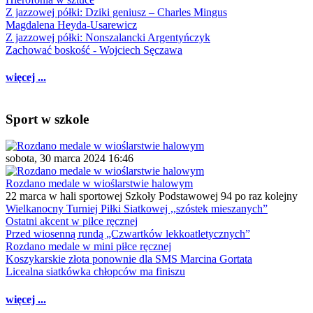
Z jazzowej półki: Dziki geniusz – Charles Mingus
Magdalena Heyda-Usarewicz
Z jazzowej półki: Nonszalancki Argentyńczyk
Zachować boskość - Wojciech Sęczawa
więcej ...
Sport w szkole
sobota, 30 marca 2024 16:46
Rozdano medale w wioślarstwie halowym
22 marca w hali sportowej Szkoły Podstawowej 94 po raz kolejny
Wielkanocny Turniej Piłki Siatkowej ,,szóstek mieszanych”
Ostatni akcent w piłce ręcznej
Przed wiosenną rundą „Czwartków lekkoatletycznych”
Rozdano medale w mini piłce ręcznej
Koszykarskie złota ponownie dla SMS Marcina Gortata
Licealna siatkówka chłopców ma finiszu
więcej ...