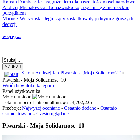
Roman Dambek: Jest zagrożeniem dla naszej tożsamości narodowej
Andrzej Michałowski: To nazwisko kojarzy mi się z niemieckim
porządkiem
Mariusz Wilczyński: Jego rządy zaskutkowały jednymi z gorszych
decyzji
więcej ...
SZUKAJ
Start
»
Andrzej Jan Piwarski - „Moja Solidarność”
»
Piwarski - Moja Solidarnosc_10
Wróć do widoku kategorii
Panel użytkownika
Moje ulubione
Total number of hits on all images: 3,792,225
Przeboje:
Najwyżej oceniane
-
Ostatnio dodane
-
Ostatnio
skomentowane
-
Często oglądane
Piwarski - Moja Solidarnosc_10