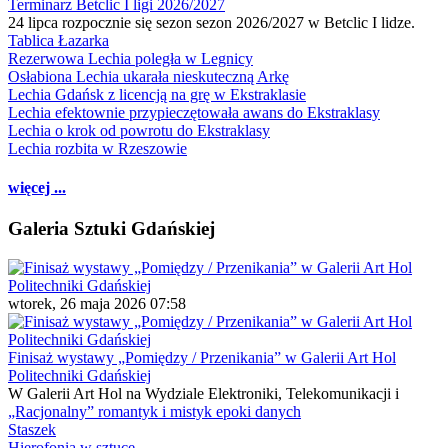
Terminarz Betclic I ligi 2026/2027
24 lipca rozpocznie się sezon sezon 2026/2027 w Betclic I lidze.
Tablica Łazarka
Rezerwowa Lechia poległa w Legnicy
Osłabiona Lechia ukarała nieskuteczną Arkę
Lechia Gdańsk z licencją na grę w Ekstraklasie
Lechia efektownie przypieczętowała awans do Ekstraklasy
Lechia o krok od powrotu do Ekstraklasy
Lechia rozbita w Rzeszowie
więcej ...
Galeria Sztuki Gdańskiej
wtorek, 26 maja 2026 07:58
Finisaż wystawy „Pomiędzy / Przenikania” w Galerii Art Hol
Politechniki Gdańskiej
W Galerii Art Hol na Wydziale Elektroniki, Telekomunikacji i
„Racjonalny” romantyk i mistyk epoki danych
Staszek
Hierofonia w sztuce