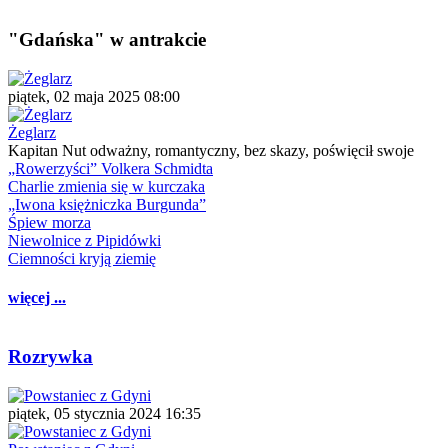
"Gdańska" w antrakcie
piątek, 02 maja 2025 08:00
Żeglarz
Kapitan Nut odważny, romantyczny, bez skazy, poświęcił swoje
„Rowerzyści” Volkera Schmidta
Charlie zmienia się w kurczaka
„Iwona księżniczka Burgunda”
Śpiew morza
Niewolnice z Pipidówki
Ciemności kryją ziemię
więcej ...
Rozrywka
piątek, 05 stycznia 2024 16:35