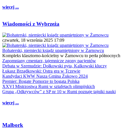
więcej ...
Wiadomości z Wybrzeża
czwartek, 18 września 2025 17:09
Bohaterski, niemiecki ksiądz upamiętniony w Żarnowcu
Kompleks klasztorno-kościelny w Żarnowcu to perła północnych
Zapomniany cmentarz, tajemnicze zgony pacjentów
Debata w Szemudzie: Dołkowski pyta, Kalkowski kluczy
Łukasz Brządkowski: Ostra gra w Tczewie
Kandydaci KWW Nasza Gmina Żukowo 2024
Premier: Bogate Pomorze to bogata Polska
XXVI Mistrzostwa Rumi w sztafetach olimpijskich
Grupa „Odkrywców” z SP nr 10 w Rumi poznaje tajniki nauki
więcej ...
Malbork