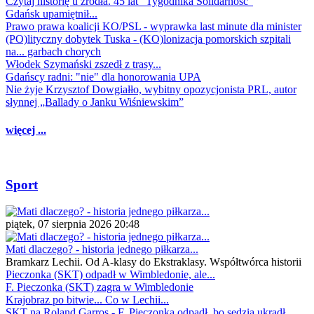
Czytaj historię u źródła. 45 lat "Tygodnika Solidarność"
Gdańsk upamiętnił...
Prawo prawa koalicji KO/PSL - wyprawka last minute dla minister
(PO)lityczny dobytek Tuska - (KO)lonizacja pomorskich szpitali
na... garbach chorych
Włodek Szymański zszedł z trasy...
Gdańscy radni: "nie" dla honorowania UPA
Nie żyje Krzysztof Dowgiałło, wybitny opozycjonista PRL, autor
słynnej „Ballady o Janku Wiśniewskim”
więcej ...
Sport
piątek, 07 sierpnia 2026 20:48
Mati dlaczego? - historia jednego piłkarza...
Bramkarz Lechii. Od A-klasy do Ekstraklasy. Współtwórca historii
Pieczonka (SKT) odpadł w Wimbledonie, ale...
F. Pieczonka (SKT) zagra w Wimbledonie
Krajobraz po bitwie... Co w Lechii...
SKT na Roland Garros - F. Pieczonka odpadł, bo sędzia ukradł...