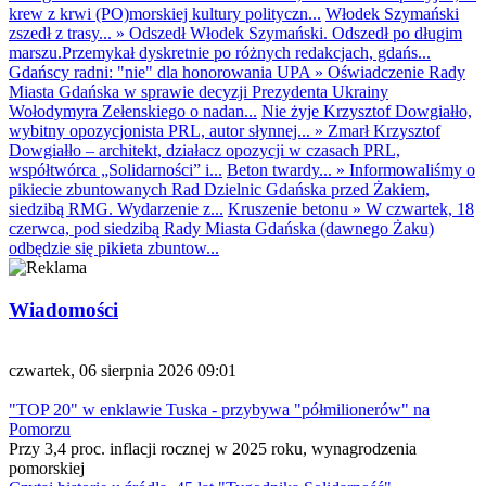
krew z krwi (PO)morskiej kultury polityczn...
Włodek Szymański
zszedł z trasy...
»
Odszedł Włodek Szymański. Odszedł po długim
marszu.Przemykał dyskretnie po różnych redakcjach, gdańs...
Gdańscy radni: "nie" dla honorowania UPA
»
Oświadczenie Rady
Miasta Gdańska w sprawie decyzji Prezydenta Ukrainy
Wołodymyra Zełenskiego o nadan...
Nie żyje Krzysztof Dowgiałło,
wybitny opozycjonista PRL, autor słynnej...
»
Zmarł Krzysztof
Dowgiałło – architekt, działacz opozycji w czasach PRL,
współtwórca „Solidarności” i...
Beton twardy...
»
Informowaliśmy o
pikiecie zbuntowanych Rad Dzielnic Gdańska przed Żakiem,
siedzibą RMG. Wydarzenie z...
Kruszenie betonu
»
W czwartek, 18
czerwca, pod siedzibą Rady Miasta Gdańska (dawnego Żaku)
odbędzie się pikieta zbuntow...
Wiadomości
czwartek, 06 sierpnia 2026 09:01
"TOP 20" w enklawie Tuska - przybywa "półmilionerów" na
Pomorzu
Przy 3,4 proc. inflacji rocznej w 2025 roku, wynagrodzenia
pomorskiej