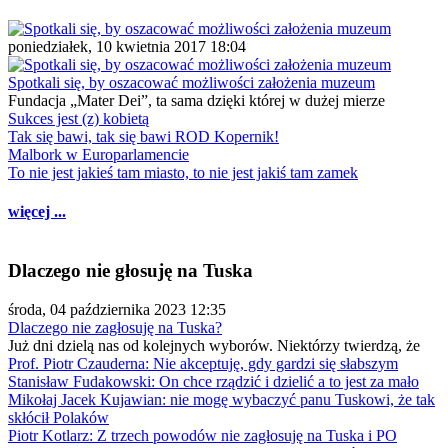
poniedziałek, 10 kwietnia 2017 18:04
Spotkali się, by oszacować możliwości założenia muzeum
Fundacja „Mater Dei”, ta sama dzięki której w dużej mierze
Sukces jest (z) kobietą
Tak się bawi, tak się bawi ROD Kopernik!
Malbork w Europarlamencie
To nie jest jakieś tam miasto, to nie jest jakiś tam zamek
więcej ...
Dlaczego nie głosuję na Tuska
środa, 04 października 2023 12:35
Dlaczego nie zagłosuję na Tuska?
Już dni dzielą nas od kolejnych wyborów. Niektórzy twierdzą, że
Prof. Piotr Czauderna: Nie akceptuję, gdy gardzi się słabszym
Stanisław Fudakowski: On chce rządzić i dzielić a to jest za mało
Mikołaj Jacek Kujawian: nie mogę wybaczyć panu Tuskowi, że tak
skłócił Polaków
Piotr Kotlarz: Z trzech powodów nie zagłosuję na Tuska i PO