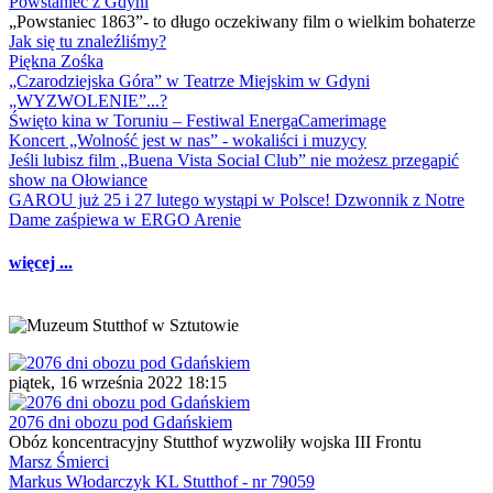
Powstaniec z Gdyni
„Powstaniec 1863”- to długo oczekiwany film o wielkim bohaterze
Jak się tu znaleźliśmy?
Piękna Zośka
„Czarodziejska Góra” w Teatrze Miejskim w Gdyni
„WYZWOLENIE”...?
Święto kina w Toruniu – Festiwal EnergaCamerimage
Koncert „Wolność jest w nas” - wokaliści i muzycy
Jeśli lubisz film „Buena Vista Social Club” nie możesz przegapić
show na Ołowiance
GAROU już 25 i 27 lutego wystąpi w Polsce! Dzwonnik z Notre
Dame zaśpiewa w ERGO Arenie
więcej ...
piątek, 16 września 2022 18:15
2076 dni obozu pod Gdańskiem
Obóz koncentracyjny Stutthof wyzwoliły wojska III Frontu
Marsz Śmierci
Markus Włodarczyk KL Stutthof - nr 79059