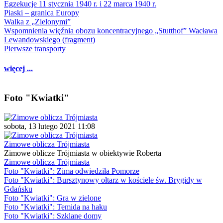
Egzekucje 11 stycznia 1940 r. i 22 marca 1940 r.
Piaski – granica Europy
Walka z „Zielonymi”
Wspomnienia więźnia obozu koncentracyjnego „Stutthof” Wacława
Lewandowskiego (fragment)
Pierwsze transporty
więcej ...
Foto "Kwiatki"
sobota, 13 lutego 2021 11:08
Zimowe oblicza Trójmiasta
Zimowe oblicze Trójmiasta w obiektywie Roberta
Zimowe oblicza Trójmiasta
Foto "Kwiatki": Zima odwiedziła Pomorze
Foto "Kwiatki": Bursztynowy ołtarz w kościele św. Brygidy w
Gdańsku
Foto "Kwiatki": Gra w zielone
Foto "Kwiatki": Temida na haku
Foto "Kwiatki": Szklane domy