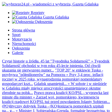
Reprinty
Gazeta Gdańska
Ogłoszenia
Strona główna
Sport
Motoryzacja
Nieruchomości
Ogłoszenia
Galerie
Czytaj historię u źródła. 45 lat "Tygodnika Solidarność"
»
Tygodnik
Solidarność obchodzi w tym roku 45-lecie istnienia. Od chwili
ukazania się pierwszego numer...
"TOP 20" w enklawie Tuska -
przybywa "półmilionerów" na Pomorzu
»
Przy 3,4 proc. inflacji
rocznej w 2025 roku, wynagrodzenia pomorskiej nomenklatury
gospodarczej kszt...
Gdańsk upamiętnił...
»
W sobotę i w niedzielę
w Gdańsku miały miejsce uroczystości upamiętniające okrutne
zbrodnie na polsk...
Prawo prawa koalicji KO/PSL - wyprawka last
minute dla minister
»
Zarząd woj. pomorskiego, kwintesencja
koalicji rządowej KO/PSL tuż przed powołaniem Jolanty Sobieran...
(PO)lityczny dobytek Tuska - (KO)lonizacja pomorskich szpitali
na... g...
»
Minister J. Sobierańska-Grenda, formalnie bezpartyjna, to