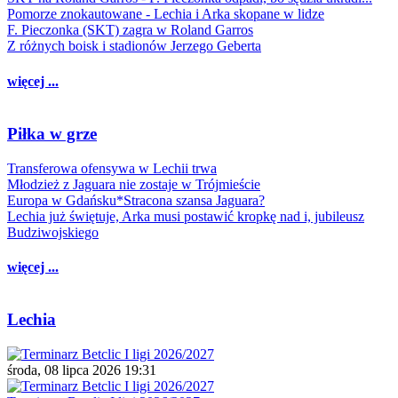
Pomorze znokautowane - Lechia i Arka skopane w lidze
F. Pieczonka (SKT) zagra w Roland Garros
Z różnych boisk i stadionów Jerzego Geberta
więcej ...
Piłka w grze
Transferowa ofensywa w Lechii trwa
Młodzież z Jaguara nie zostaje w Trójmieście
Europa w Gdańsku*Stracona szansa Jaguara?
Lechia już świętuje, Arka musi postawić kropkę nad i, jubileusz
Budziwojskiego
więcej ...
Lechia
środa, 08 lipca 2026 19:31