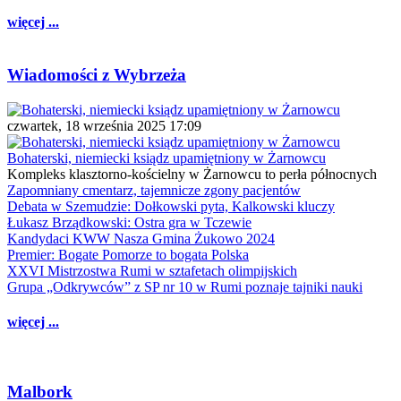
więcej ...
Wiadomości z Wybrzeża
czwartek, 18 września 2025 17:09
Bohaterski, niemiecki ksiądz upamiętniony w Żarnowcu
Kompleks klasztorno-kościelny w Żarnowcu to perła północnych
Zapomniany cmentarz, tajemnicze zgony pacjentów
Debata w Szemudzie: Dołkowski pyta, Kalkowski kluczy
Łukasz Brządkowski: Ostra gra w Tczewie
Kandydaci KWW Nasza Gmina Żukowo 2024
Premier: Bogate Pomorze to bogata Polska
XXVI Mistrzostwa Rumi w sztafetach olimpijskich
Grupa „Odkrywców” z SP nr 10 w Rumi poznaje tajniki nauki
więcej ...
Malbork