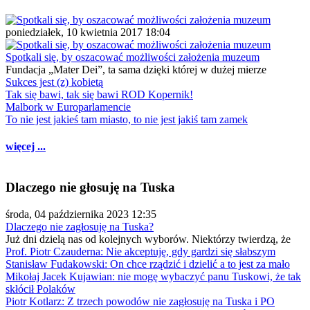
poniedziałek, 10 kwietnia 2017 18:04
Spotkali się, by oszacować możliwości założenia muzeum
Fundacja „Mater Dei”, ta sama dzięki której w dużej mierze
Sukces jest (z) kobietą
Tak się bawi, tak się bawi ROD Kopernik!
Malbork w Europarlamencie
To nie jest jakieś tam miasto, to nie jest jakiś tam zamek
więcej ...
Dlaczego nie głosuję na Tuska
środa, 04 października 2023 12:35
Dlaczego nie zagłosuję na Tuska?
Już dni dzielą nas od kolejnych wyborów. Niektórzy twierdzą, że
Prof. Piotr Czauderna: Nie akceptuję, gdy gardzi się słabszym
Stanisław Fudakowski: On chce rządzić i dzielić a to jest za mało
Mikołaj Jacek Kujawian: nie mogę wybaczyć panu Tuskowi, że tak
skłócił Polaków
Piotr Kotlarz: Z trzech powodów nie zagłosuję na Tuska i PO