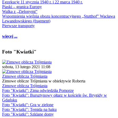
Egzekucje 11 stycznia 1940 r. i 22 marca 1940 r.
Piaski – granica Europy
Walka z „Zielonymi”
Wspomnienia więźnia obozu koncentracyjnego „Stutthof” Wacława
Lewandowskiego (fragment)
Pierwsze transporty
więcej ...
Foto "Kwiatki"
sobota, 13 lutego 2021 11:08
Zimowe oblicza Trójmiasta
Zimowe oblicze Trójmiasta w obiektywie Roberta
Zimowe oblicza Trójmiasta
Foto "Kwiatki": Zima odwiedziła Pomorze
Foto "Kwiatki": Bursztynowy ołtarz w kościele św. Brygidy w
Gdańsku
Foto "Kwiatki": Gra w zielone
Foto "Kwiatki": Temida na haku
Foto "Kwiatki": Szklane domy