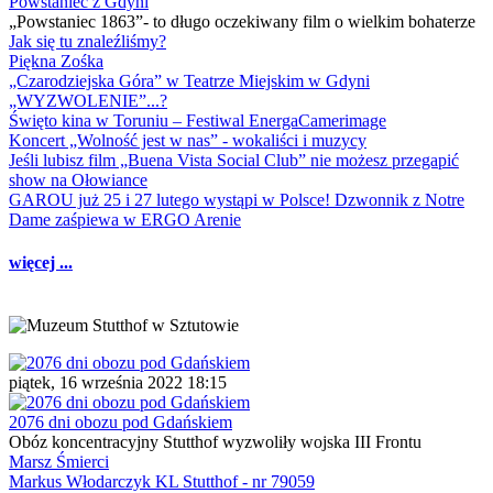
Powstaniec z Gdyni
„Powstaniec 1863”- to długo oczekiwany film o wielkim bohaterze
Jak się tu znaleźliśmy?
Piękna Zośka
„Czarodziejska Góra” w Teatrze Miejskim w Gdyni
„WYZWOLENIE”...?
Święto kina w Toruniu – Festiwal EnergaCamerimage
Koncert „Wolność jest w nas” - wokaliści i muzycy
Jeśli lubisz film „Buena Vista Social Club” nie możesz przegapić
show na Ołowiance
GAROU już 25 i 27 lutego wystąpi w Polsce! Dzwonnik z Notre
Dame zaśpiewa w ERGO Arenie
więcej ...
piątek, 16 września 2022 18:15
2076 dni obozu pod Gdańskiem
Obóz koncentracyjny Stutthof wyzwoliły wojska III Frontu
Marsz Śmierci
Markus Włodarczyk KL Stutthof - nr 79059