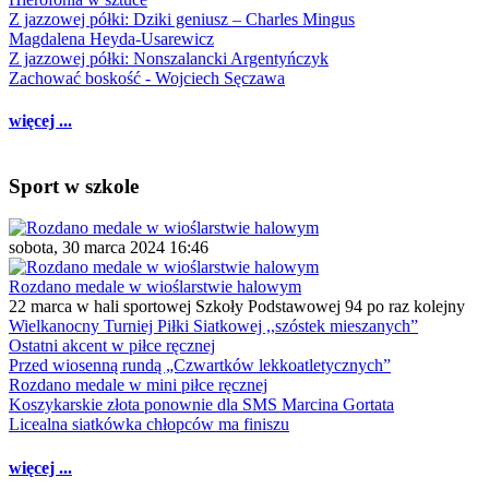
Z jazzowej półki: Dziki geniusz – Charles Mingus
Magdalena Heyda-Usarewicz
Z jazzowej półki: Nonszalancki Argentyńczyk
Zachować boskość - Wojciech Sęczawa
więcej ...
Sport w szkole
sobota, 30 marca 2024 16:46
Rozdano medale w wioślarstwie halowym
22 marca w hali sportowej Szkoły Podstawowej 94 po raz kolejny
Wielkanocny Turniej Piłki Siatkowej ,,szóstek mieszanych”
Ostatni akcent w piłce ręcznej
Przed wiosenną rundą „Czwartków lekkoatletycznych”
Rozdano medale w mini piłce ręcznej
Koszykarskie złota ponownie dla SMS Marcina Gortata
Licealna siatkówka chłopców ma finiszu
więcej ...