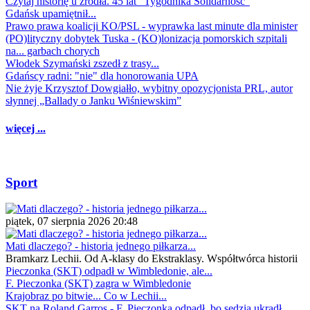
Czytaj historię u źródła. 45 lat "Tygodnika Solidarność"
Gdańsk upamiętnił...
Prawo prawa koalicji KO/PSL - wyprawka last minute dla minister
(PO)lityczny dobytek Tuska - (KO)lonizacja pomorskich szpitali
na... garbach chorych
Włodek Szymański zszedł z trasy...
Gdańscy radni: "nie" dla honorowania UPA
Nie żyje Krzysztof Dowgiałło, wybitny opozycjonista PRL, autor
słynnej „Ballady o Janku Wiśniewskim”
więcej ...
Sport
piątek, 07 sierpnia 2026 20:48
Mati dlaczego? - historia jednego piłkarza...
Bramkarz Lechii. Od A-klasy do Ekstraklasy. Współtwórca historii
Pieczonka (SKT) odpadł w Wimbledonie, ale...
F. Pieczonka (SKT) zagra w Wimbledonie
Krajobraz po bitwie... Co w Lechii...
SKT na Roland Garros - F. Pieczonka odpadł, bo sędzia ukradł...