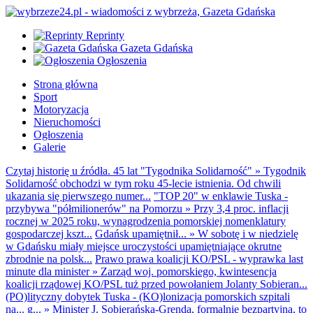
Reprinty
Gazeta Gdańska
Ogłoszenia
Strona główna
Sport
Motoryzacja
Nieruchomości
Ogłoszenia
Galerie
Czytaj historię u źródła. 45 lat "Tygodnika Solidarność"
»
Tygodnik
Solidarność obchodzi w tym roku 45-lecie istnienia. Od chwili
ukazania się pierwszego numer...
"TOP 20" w enklawie Tuska -
przybywa "półmilionerów" na Pomorzu
»
Przy 3,4 proc. inflacji
rocznej w 2025 roku, wynagrodzenia pomorskiej nomenklatury
gospodarczej kszt...
Gdańsk upamiętnił...
»
W sobotę i w niedzielę
w Gdańsku miały miejsce uroczystości upamiętniające okrutne
zbrodnie na polsk...
Prawo prawa koalicji KO/PSL - wyprawka last
minute dla minister
»
Zarząd woj. pomorskiego, kwintesencja
koalicji rządowej KO/PSL tuż przed powołaniem Jolanty Sobieran...
(PO)lityczny dobytek Tuska - (KO)lonizacja pomorskich szpitali
na... g...
»
Minister J. Sobierańska-Grenda, formalnie bezpartyjna, to