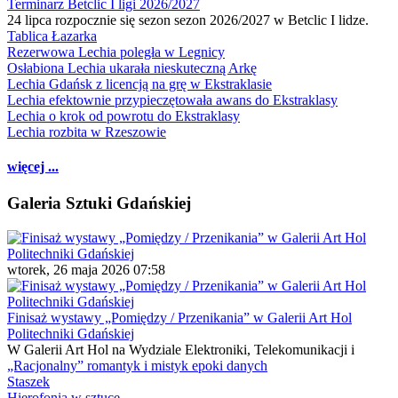
Terminarz Betclic I ligi 2026/2027
24 lipca rozpocznie się sezon sezon 2026/2027 w Betclic I lidze.
Tablica Łazarka
Rezerwowa Lechia poległa w Legnicy
Osłabiona Lechia ukarała nieskuteczną Arkę
Lechia Gdańsk z licencją na grę w Ekstraklasie
Lechia efektownie przypieczętowała awans do Ekstraklasy
Lechia o krok od powrotu do Ekstraklasy
Lechia rozbita w Rzeszowie
więcej ...
Galeria Sztuki Gdańskiej
wtorek, 26 maja 2026 07:58
Finisaż wystawy „Pomiędzy / Przenikania” w Galerii Art Hol
Politechniki Gdańskiej
W Galerii Art Hol na Wydziale Elektroniki, Telekomunikacji i
„Racjonalny” romantyk i mistyk epoki danych
Staszek
Hierofonia w sztuce