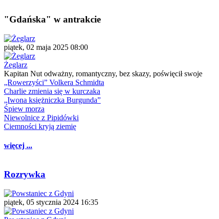
"Gdańska" w antrakcie
piątek, 02 maja 2025 08:00
Żeglarz
Kapitan Nut odważny, romantyczny, bez skazy, poświęcił swoje
„Rowerzyści” Volkera Schmidta
Charlie zmienia się w kurczaka
„Iwona księżniczka Burgunda”
Śpiew morza
Niewolnice z Pipidówki
Ciemności kryją ziemię
więcej ...
Rozrywka
piątek, 05 stycznia 2024 16:35