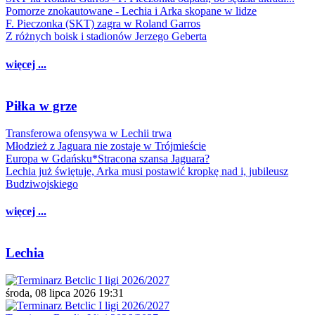
Pomorze znokautowane - Lechia i Arka skopane w lidze
F. Pieczonka (SKT) zagra w Roland Garros
Z różnych boisk i stadionów Jerzego Geberta
więcej ...
Piłka w grze
Transferowa ofensywa w Lechii trwa
Młodzież z Jaguara nie zostaje w Trójmieście
Europa w Gdańsku*Stracona szansa Jaguara?
Lechia już świętuje, Arka musi postawić kropkę nad i, jubileusz
Budziwojskiego
więcej ...
Lechia
środa, 08 lipca 2026 19:31