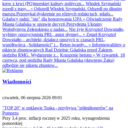
krew z krwi (PO)morskiej kultury polityczn...
Włodek Szymański
zszedł z trasy...
»
Odszedł Włodek Szymański. Odszedł po długim
marszu.Przemykał dyskretnie po różnych redakcjach, gdańs...
Gdańscy radni: "nie" dla honorowania UPA
»
Oświadczenie Rady
Miasta Gdańska w sprawie decyzji Prezydenta Ukrainy
Wołodymyra Zełenskiego o nadan...
Nie żyje Krzysztof Dowgiałło,
wybitny opozycjonista PRL, autor słynnej...
»
Zmarł Krzysztof
Dowgiałło – architekt, działacz opozycji w czasach PRL,
współtwórca „Solidarności” i...
Beton twardy...
»
Informowaliśmy o
pikiecie zbuntowanych Rad Dzielnic Gdańska przed Żakiem,
siedzibą RMG. Wydarzenie z...
Kruszenie betonu
»
W czwartek, 18
czerwca, pod siedzibą Rady Miasta Gdańska (dawnego Żaku)
odbędzie się pikieta zbuntow...
Wiadomości
czwartek, 06 sierpnia 2026 09:01
"TOP 20" w enklawie Tuska - przybywa "półmilionerów" na
Pomorzu
Przy 3,4 proc. inflacji rocznej w 2025 roku, wynagrodzenia
pomorskiej