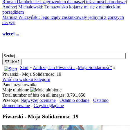
Roman Dambek: Jest zagrożeniem dla naszej tożsamości narodowej
Andrzej Michałowski: To nazwisko kojarzy mi się z niemieckim
porządkiem
Mariusz Wilczyński: Jego rządy zaskutkowały jednymi z gorszych
decyzji
więcej ...
SZUKAJ
Start
»
Andrzej Jan Piwarski - „Moja Solidarność”
»
Piwarski - Moja Solidarnosc_19
Wróć do widoku kategorii
Panel użytkownika
Moje ulubione
Total number of hits on all images: 3,791,650
Przeboje:
Najwyżej oceniane
-
Ostatnio dodane
-
Ostatnio
skomentowane
-
Często oglądane
Piwarski - Moja Solidarnosc_19