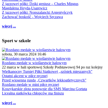
Z jazzowej półki: Dziki geniusz – Charles Mingus
Magdalena Heyda-Usarewicz
Z jazzowej półki: Nonszalancki Argentyńczyk
Zachować boskość - Wojciech Sęczawa
więcej ...
Sport w szkole
sobota, 30 marca 2024 16:46
Rozdano medale w wioślarstwie halowym
22 marca w hali sportowej Szkoły Podstawowej 94 po raz kolejny
Wielkanocny Turniej Piłki Siatkowej ,,szóstek mieszanych”
Ostatni akcent w piłce ręcznej
Przed wiosenną rundą „Czwartków lekkoatletycznych”
Rozdano medale w mini piłce ręcznej
Koszykarskie złota ponownie dla SMS Marcina Gortata
Licealna siatkówka chłopców ma finiszu
więcej ...