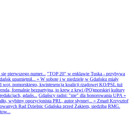
 się pierwszego numer...
"TOP 20" w enklawie Tuska - przybywa
dańsk upamiętnił...
»
W sobotę i w niedzielę w Gdańsku miały
d woj. pomorskiego, kwintesencja koalicji rządowej KO/PSL tuż
renda, formalnie bezpartyjna, to krew z krwi (PO)morskiej kultury
edakcjach, gdańs...
Gdańscy radni: "nie" dla honorowania UPA
»
ło, wybitny opozycjonista PRL, autor słynnej...
»
Zmarł Krzysztof
ntowanych Rad Dzielnic Gdańska przed Żakiem, siedzibą RMG.
tow...