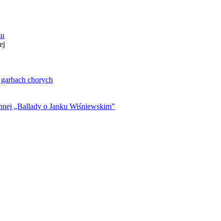
zu
ej
. garbach chorych
ynnej „Ballady o Janku Wiśniewskim”