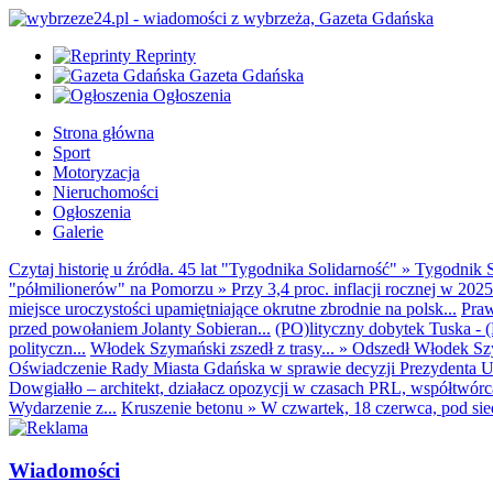
Reprinty
Gazeta Gdańska
Ogłoszenia
Strona główna
Sport
Motoryzacja
Nieruchomości
Ogłoszenia
Galerie
Czytaj historię u źródła. 45 lat "Tygodnika Solidarność"
»
Tygodnik S
"półmilionerów" na Pomorzu
»
Przy 3,4 proc. inflacji rocznej w 20
miejsce uroczystości upamiętniające okrutne zbrodnie na polsk...
Praw
przed powołaniem Jolanty Sobieran...
(PO)lityczny dobytek Tuska - (K
polityczn...
Włodek Szymański zszedł z trasy...
»
Odszedł Włodek Szy
Oświadczenie Rady Miasta Gdańska w sprawie decyzji Prezydenta U
Dowgiałło – architekt, działacz opozycji w czasach PRL, współtwórca 
Wydarzenie z...
Kruszenie betonu
»
W czwartek, 18 czerwca, pod sie
Wiadomości