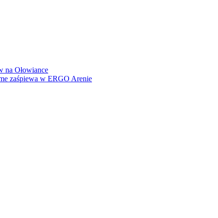
how na Ołowiance
Dame zaśpiewa w ERGO Arenie