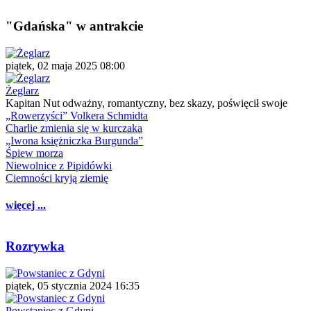
"Gdańska" w antrakcie
piątek, 02 maja 2025 08:00
Żeglarz
Kapitan Nut odważny, romantyczny, bez skazy, poświęcił swoje
„Rowerzyści” Volkera Schmidta
Charlie zmienia się w kurczaka
„Iwona księżniczka Burgunda”
Śpiew morza
Niewolnice z Pipidówki
Ciemności kryją ziemię
więcej ...
Rozrywka
piątek, 05 stycznia 2024 16:35
Powstaniec z Gdyni