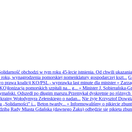
olidarność obchodzi w tym roku 45-lecie istnienia. Od chwili ukazania
25 roku, wynagrodzenia pomorskiej nomenklatury gospodarczej kszt...
G
o prawa koalicji KO/PSL - wyprawka last minute dla minister
»
Zarzą
O)lonizacja pomorskich szpitali na... g...
»
Minister J. Sobierańska-G
mański. Odszedł po długim marszu.Przemykał dyskretnie po różnych r
krainy Wołodymyra Zełenskiego o nadan...
Nie żyje Krzysztof Dowgiał
„Solidarności” i...
Beton twardy...
»
Informowaliśmy o pikiecie zbu
dzibą Rady Miasta Gdańska (dawnego Żaku) odbędzie się pikieta zbun