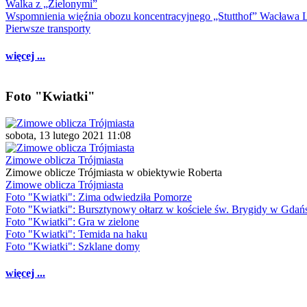
Walka z „Zielonymi”
Wspomnienia więźnia obozu koncentracyjnego „Stutthof” Wacława 
Pierwsze transporty
więcej ...
Foto "Kwiatki"
sobota, 13 lutego 2021 11:08
Zimowe oblicza Trójmiasta
Zimowe oblicze Trójmiasta w obiektywie Roberta
Zimowe oblicza Trójmiasta
Foto "Kwiatki": Zima odwiedziła Pomorze
Foto "Kwiatki": Bursztynowy ołtarz w kościele św. Brygidy w Gdań
Foto "Kwiatki": Gra w zielone
Foto "Kwiatki": Temida na haku
Foto "Kwiatki": Szklane domy
więcej ...