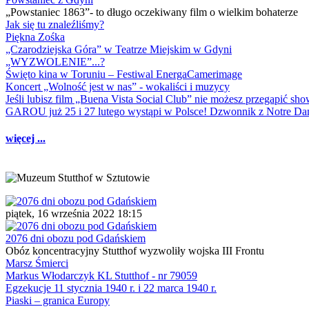
„Powstaniec 1863”- to długo oczekiwany film o wielkim bohaterze
Jak się tu znaleźliśmy?
Piękna Zośka
„Czarodziejska Góra” w Teatrze Miejskim w Gdyni
„WYZWOLENIE”...?
Święto kina w Toruniu – Festiwal EnergaCamerimage
Koncert „Wolność jest w nas” - wokaliści i muzycy
Jeśli lubisz film „Buena Vista Social Club” nie możesz przegapić s
GAROU już 25 i 27 lutego wystąpi w Polsce! Dzwonnik z Notre 
więcej ...
piątek, 16 września 2022 18:15
2076 dni obozu pod Gdańskiem
Obóz koncentracyjny Stutthof wyzwoliły wojska III Frontu
Marsz Śmierci
Markus Włodarczyk KL Stutthof - nr 79059
Egzekucje 11 stycznia 1940 r. i 22 marca 1940 r.
Piaski – granica Europy