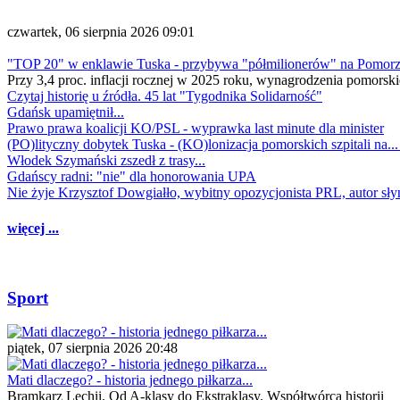
czwartek, 06 sierpnia 2026 09:01
"TOP 20" w enklawie Tuska - przybywa "półmilionerów" na Pomor
Przy 3,4 proc. inflacji rocznej w 2025 roku, wynagrodzenia pomorski
Czytaj historię u źródła. 45 lat "Tygodnika Solidarność"
Gdańsk upamiętnił...
Prawo prawa koalicji KO/PSL - wyprawka last minute dla minister
(PO)lityczny dobytek Tuska - (KO)lonizacja pomorskich szpitali na..
Włodek Szymański zszedł z trasy...
Gdańscy radni: "nie" dla honorowania UPA
Nie żyje Krzysztof Dowgiałło, wybitny opozycjonista PRL, autor sł
więcej ...
Sport
piątek, 07 sierpnia 2026 20:48
Mati dlaczego? - historia jednego piłkarza...
Bramkarz Lechii. Od A-klasy do Ekstraklasy. Współtwórca historii