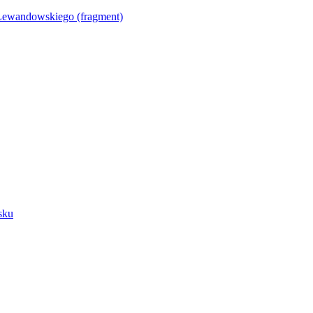
Lewandowskiego (fragment)
sku