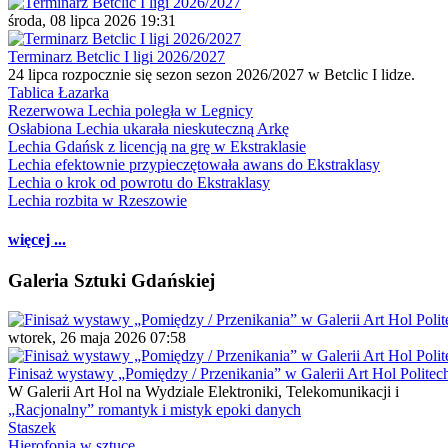
środa, 08 lipca 2026 19:31
Terminarz Betclic I ligi 2026/2027
24 lipca rozpocznie się sezon sezon 2026/2027 w Betclic I lidze.
Tablica Łazarka
Rezerwowa Lechia poległa w Legnicy
Osłabiona Lechia ukarała nieskuteczną Arkę
Lechia Gdańsk z licencją na grę w Ekstraklasie
Lechia efektownie przypieczętowała awans do Ekstraklasy
Lechia o krok od powrotu do Ekstraklasy
Lechia rozbita w Rzeszowie
więcej ...
Galeria Sztuki Gdańskiej
wtorek, 26 maja 2026 07:58
Finisaż wystawy „Pomiędzy / Przenikania” w Galerii Art Hol Politec
W Galerii Art Hol na Wydziale Elektroniki, Telekomunikacji i
„Racjonalny” romantyk i mistyk epoki danych
Staszek
Hierofonia w sztuce