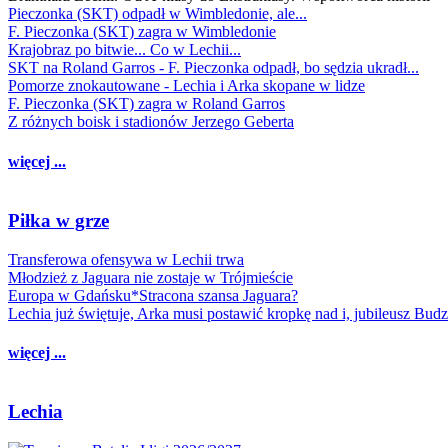
Pieczonka (SKT) odpadł w Wimbledonie, ale...
F. Pieczonka (SKT) zagra w Wimbledonie
Krajobraz po bitwie... Co w Lechii...
SKT na Roland Garros - F. Pieczonka odpadł, bo sędzia ukradł...
Pomorze znokautowane - Lechia i Arka skopane w lidze
F. Pieczonka (SKT) zagra w Roland Garros
Z różnych boisk i stadionów Jerzego Geberta
więcej ...
Piłka w grze
Transferowa ofensywa w Lechii trwa
Młodzież z Jaguara nie zostaje w Trójmieście
Europa w Gdańsku*Stracona szansa Jaguara?
Lechia już świętuje, Arka musi postawić kropkę nad i, jubileusz Bud
więcej ...
Lechia