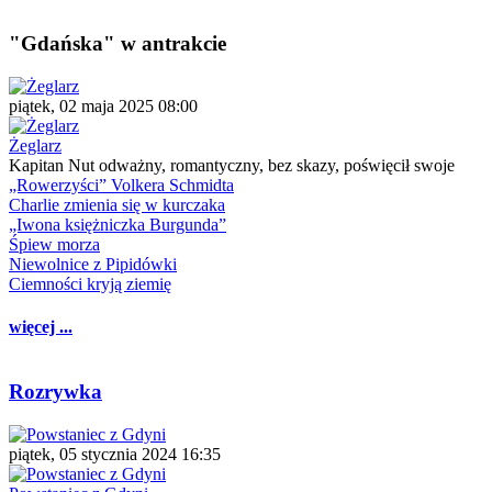
"Gdańska" w antrakcie
piątek, 02 maja 2025 08:00
Żeglarz
Kapitan Nut odważny, romantyczny, bez skazy, poświęcił swoje
„Rowerzyści” Volkera Schmidta
Charlie zmienia się w kurczaka
„Iwona księżniczka Burgunda”
Śpiew morza
Niewolnice z Pipidówki
Ciemności kryją ziemię
więcej ...
Rozrywka
piątek, 05 stycznia 2024 16:35