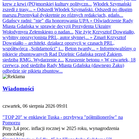
krew z krwi (PO)morskiej kultury polityczn...
Włodek Szymański
zszedł z trasy...
»
Odszedł Włodek Szymański. Odszedł po długim
marszu.Przemykał dyskretnie po różnych redakcjach, gdańs...
Gdańscy radni: "nie" dla honorowania UPA
»
Oświadczenie Rady
Miasta Gdańska w sprawie decyzji Prezydenta Ukrainy
Wołodymyra Zełenskiego o nadan...
Nie żyje Krzysztof Dowgiałło,
wybitny opozycjonista PRL, autor słynnej...
»
Zmarł Krzysztof
Dowgiałło – architekt, działacz opozycji w czasach PRL,
współtwórca „Solidarności” i...
Beton twardy...
»
Informowaliśmy o
pikiecie zbuntowanych Rad Dzielnic Gdańska przed Żakiem,
siedzibą RMG. Wydarzenie z...
Kruszenie betonu
»
W czwartek, 18
czerwca, pod siedzibą Rady Miasta Gdańska (dawnego Żaku)
odbędzie się pikieta zbuntow...
Wiadomości
czwartek, 06 sierpnia 2026 09:01
"TOP 20" w enklawie Tuska - przybywa "półmilionerów" na
Pomorzu
Przy 3,4 proc. inflacji rocznej w 2025 roku, wynagrodzenia
pomorskiej