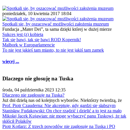
poniedziałek, 10 kwietnia 2017 18:04
Spotkali się, by oszacować możliwości założenia muzeum
Fundacja „Mater Dei”, ta sama dzięki której w dużej mierze
Sukces jest (z) kobietą
Tak się bawi, tak się bawi ROD Kopernik!
Malbork w Europarlamencie
To nie jest jakieś tam miasto, to nie jest jakiś tam zamek
więcej ...
Dlaczego nie głosuję na Tuska
środa, 04 października 2023 12:35
Dlaczego nie zagłosuję na Tuska?
Już dni dzielą nas od kolejnych wyborów. Niektórzy twierdzą, że
Prof. Piotr Czauderna: Nie akceptuję, gdy gardzi się słabszym
Stanisław Fudakowski: On chce rządzić i dzielić a to jest za mało
Mikołaj Jacek Kujawian: nie mogę wybaczyć panu Tuskowi, że tak
skłócił Polaków
Piotr Kotlarz: Z trzech powodów nie zagłosuję na Tuska i PO