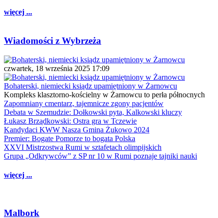
więcej ...
Wiadomości z Wybrzeża
czwartek, 18 września 2025 17:09
Bohaterski, niemiecki ksiądz upamiętniony w Żarnowcu
Kompleks klasztorno-kościelny w Żarnowcu to perła północnych
Zapomniany cmentarz, tajemnicze zgony pacjentów
Debata w Szemudzie: Dołkowski pyta, Kalkowski kluczy
Łukasz Brządkowski: Ostra gra w Tczewie
Kandydaci KWW Nasza Gmina Żukowo 2024
Premier: Bogate Pomorze to bogata Polska
XXVI Mistrzostwa Rumi w sztafetach olimpijskich
Grupa „Odkrywców” z SP nr 10 w Rumi poznaje tajniki nauki
więcej ...
Malbork