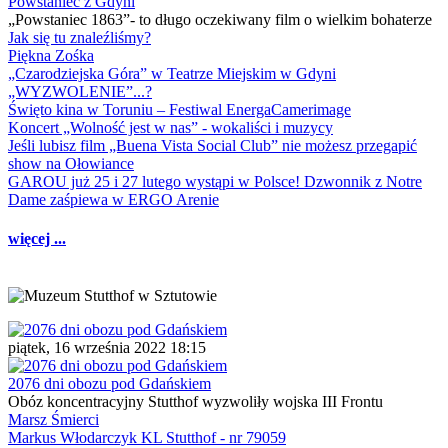
Powstaniec z Gdyni
„Powstaniec 1863”- to długo oczekiwany film o wielkim bohaterze
Jak się tu znaleźliśmy?
Piękna Zośka
„Czarodziejska Góra” w Teatrze Miejskim w Gdyni
„WYZWOLENIE”...?
Święto kina w Toruniu – Festiwal EnergaCamerimage
Koncert „Wolność jest w nas” - wokaliści i muzycy
Jeśli lubisz film „Buena Vista Social Club” nie możesz przegapić
show na Ołowiance
GAROU już 25 i 27 lutego wystąpi w Polsce! Dzwonnik z Notre
Dame zaśpiewa w ERGO Arenie
więcej ...
piątek, 16 września 2022 18:15
2076 dni obozu pod Gdańskiem
Obóz koncentracyjny Stutthof wyzwoliły wojska III Frontu
Marsz Śmierci
Markus Włodarczyk KL Stutthof - nr 79059