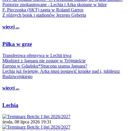
Pomorze znokautowane - Lechia i Arka skopane w lidze
F. Pieczonka (SKT) zagra w Roland Garros
Z różnych boisk i stadionów Jerzego Geberta
więcej ...
Piłka w grze
Transferowa ofensywa w Lechii trwa
Młodzież z Jaguara nie zostaje w Trójmieście
Europa w Gdańsku*Stracona szansa Jaguara?
Lechia już świętuje, Arka musi postawić kropkę nad i, jubileusz
Budziwojskiego
więcej ...
Lechia
środa, 08 lipca 2026 19:31