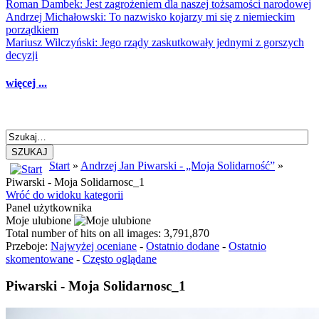
Roman Dambek: Jest zagrożeniem dla naszej tożsamości narodowej
Andrzej Michałowski: To nazwisko kojarzy mi się z niemieckim
porządkiem
Mariusz Wilczyński: Jego rządy zaskutkowały jednymi z gorszych
decyzji
więcej ...
SZUKAJ
Start
»
Andrzej Jan Piwarski - „Moja Solidarność”
»
Piwarski - Moja Solidarnosc_1
Wróć do widoku kategorii
Panel użytkownika
Moje ulubione
Total number of hits on all images: 3,791,870
Przeboje:
Najwyżej oceniane
-
Ostatnio dodane
-
Ostatnio
skomentowane
-
Często oglądane
Piwarski - Moja Solidarnosc_1