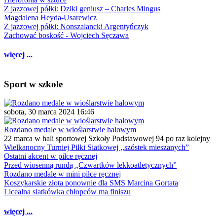
Z jazzowej półki: Dziki geniusz – Charles Mingus
Magdalena Heyda-Usarewicz
Z jazzowej półki: Nonszalancki Argentyńczyk
Zachować boskość - Wojciech Sęczawa
więcej ...
Sport w szkole
sobota, 30 marca 2024 16:46
Rozdano medale w wioślarstwie halowym
22 marca w hali sportowej Szkoły Podstawowej 94 po raz kolejny
Wielkanocny Turniej Piłki Siatkowej ,,szóstek mieszanych”
Ostatni akcent w piłce ręcznej
Przed wiosenną rundą „Czwartków lekkoatletycznych”
Rozdano medale w mini piłce ręcznej
Koszykarskie złota ponownie dla SMS Marcina Gortata
Licealna siatkówka chłopców ma finiszu
więcej ...