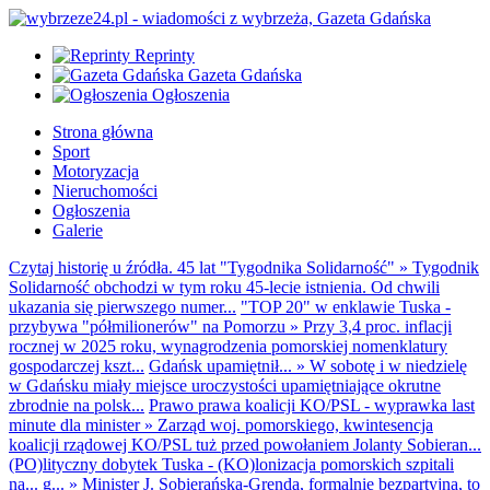
Reprinty
Gazeta Gdańska
Ogłoszenia
Strona główna
Sport
Motoryzacja
Nieruchomości
Ogłoszenia
Galerie
Czytaj historię u źródła. 45 lat "Tygodnika Solidarność"
»
Tygodnik
Solidarność obchodzi w tym roku 45-lecie istnienia. Od chwili
ukazania się pierwszego numer...
"TOP 20" w enklawie Tuska -
przybywa "półmilionerów" na Pomorzu
»
Przy 3,4 proc. inflacji
rocznej w 2025 roku, wynagrodzenia pomorskiej nomenklatury
gospodarczej kszt...
Gdańsk upamiętnił...
»
W sobotę i w niedzielę
w Gdańsku miały miejsce uroczystości upamiętniające okrutne
zbrodnie na polsk...
Prawo prawa koalicji KO/PSL - wyprawka last
minute dla minister
»
Zarząd woj. pomorskiego, kwintesencja
koalicji rządowej KO/PSL tuż przed powołaniem Jolanty Sobieran...
(PO)lityczny dobytek Tuska - (KO)lonizacja pomorskich szpitali
na... g...
»
Minister J. Sobierańska-Grenda, formalnie bezpartyjna, to