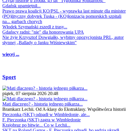
Czytaj historię u źródła. 45 lat "Tygodnika Solidarność"
Gdańsk upamiętnił...
Prawo prawa koalicji KO/PSL - wyprawka last minute dla minister
(PO)lityczny dobytek Tuska - (KO)lonizacja pomorskich szpitali
na... garbach chorych
Włodek Szymański zszedł z trasy...
Gdańscy radni: "nie" dla honorowania UPA
Nie żyje Krzysztof Dowgiałło, wybitny opozycjonista PRL, autor
słynnej „Ballady o Janku Wiśniewskim”
więcej ...
Sport
piątek, 07 sierpnia 2026 20:48
Mati dlaczego? - historia jednego piłkarza...
Bramkarz Lechii. Od A-klasy do Ekstraklasy. Współtwórca historii
Pieczonka (SKT) odpadł w Wimbledonie, ale...
F. Pieczonka (SKT) zagra w Wimbledonie
Krajobraz po bitwie... Co w Lechii...
SKT na Roland Garros - F. Pieczonka odpadł, bo sędzia ukradł...