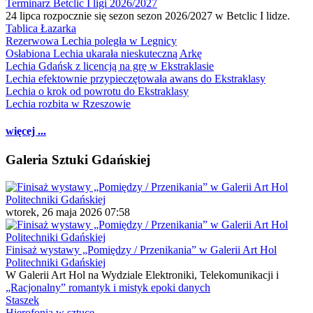
Terminarz Betclic I ligi 2026/2027
24 lipca rozpocznie się sezon sezon 2026/2027 w Betclic I lidze.
Tablica Łazarka
Rezerwowa Lechia poległa w Legnicy
Osłabiona Lechia ukarała nieskuteczną Arkę
Lechia Gdańsk z licencją na grę w Ekstraklasie
Lechia efektownie przypieczętowała awans do Ekstraklasy
Lechia o krok od powrotu do Ekstraklasy
Lechia rozbita w Rzeszowie
więcej ...
Galeria Sztuki Gdańskiej
wtorek, 26 maja 2026 07:58
Finisaż wystawy „Pomiędzy / Przenikania” w Galerii Art Hol
Politechniki Gdańskiej
W Galerii Art Hol na Wydziale Elektroniki, Telekomunikacji i
„Racjonalny” romantyk i mistyk epoki danych
Staszek
Hierofonia w sztuce