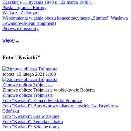
Egzekucje 11 stycznia 1940 r. i 22 marca 1940 r.
Piaski – granica Europy
Walka z „Zielonymi”
Wspomnienia więźnia obozu koncentracyjnego „Stutthof” Wacława
Lewandowskiego (fragment)
Pierwsze transporty
więcej ...
Foto "Kwiatki"
sobota, 13 lutego 2021 11:08
Zimowe oblicza Trójmiasta
Zimowe oblicze Trójmiasta w obiektywie Roberta
Zimowe oblicza Trójmiasta
Foto "Kwiatki": Zima odwiedziła Pomorze
Foto "Kwiatki": Bursztynowy ołtarz w kościele św. Brygidy w
Gdańsku
Foto "Kwiatki": Gra w zielone
Foto "Kwiatki": Temida na haku
Foto "Kwiatki": Szklane domy