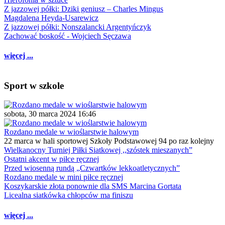
Z jazzowej półki: Dziki geniusz – Charles Mingus
Magdalena Heyda-Usarewicz
Z jazzowej półki: Nonszalancki Argentyńczyk
Zachować boskość - Wojciech Sęczawa
więcej ...
Sport w szkole
sobota, 30 marca 2024 16:46
Rozdano medale w wioślarstwie halowym
22 marca w hali sportowej Szkoły Podstawowej 94 po raz kolejny
Wielkanocny Turniej Piłki Siatkowej ,,szóstek mieszanych”
Ostatni akcent w piłce ręcznej
Przed wiosenną rundą „Czwartków lekkoatletycznych”
Rozdano medale w mini piłce ręcznej
Koszykarskie złota ponownie dla SMS Marcina Gortata
Licealna siatkówka chłopców ma finiszu
więcej ...