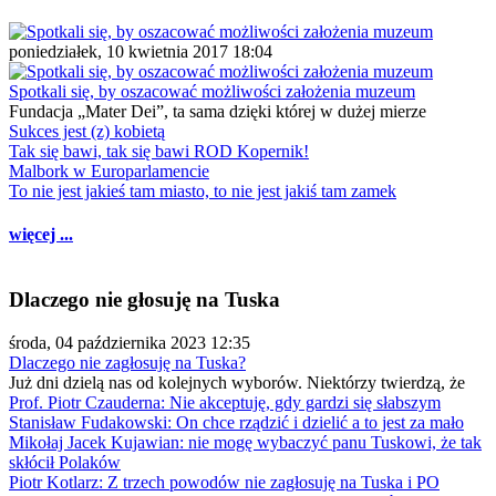
poniedziałek, 10 kwietnia 2017 18:04
Spotkali się, by oszacować możliwości założenia muzeum
Fundacja „Mater Dei”, ta sama dzięki której w dużej mierze
Sukces jest (z) kobietą
Tak się bawi, tak się bawi ROD Kopernik!
Malbork w Europarlamencie
To nie jest jakieś tam miasto, to nie jest jakiś tam zamek
więcej ...
Dlaczego nie głosuję na Tuska
środa, 04 października 2023 12:35
Dlaczego nie zagłosuję na Tuska?
Już dni dzielą nas od kolejnych wyborów. Niektórzy twierdzą, że
Prof. Piotr Czauderna: Nie akceptuję, gdy gardzi się słabszym
Stanisław Fudakowski: On chce rządzić i dzielić a to jest za mało
Mikołaj Jacek Kujawian: nie mogę wybaczyć panu Tuskowi, że tak
skłócił Polaków
Piotr Kotlarz: Z trzech powodów nie zagłosuję na Tuska i PO