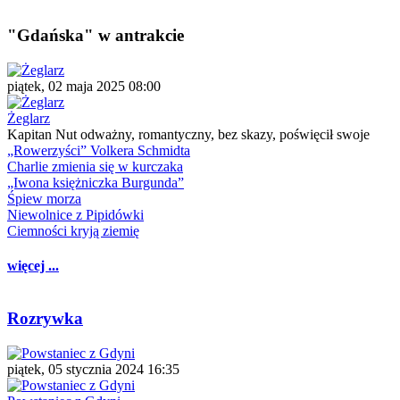
"Gdańska" w antrakcie
piątek, 02 maja 2025 08:00
Żeglarz
Kapitan Nut odważny, romantyczny, bez skazy, poświęcił swoje
„Rowerzyści” Volkera Schmidta
Charlie zmienia się w kurczaka
„Iwona księżniczka Burgunda”
Śpiew morza
Niewolnice z Pipidówki
Ciemności kryją ziemię
więcej ...
Rozrywka
piątek, 05 stycznia 2024 16:35