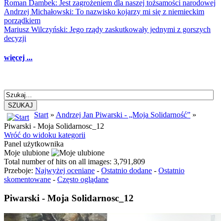
Roman Dambek: Jest zagrożeniem dla naszej tożsamości narodowej
Andrzej Michałowski: To nazwisko kojarzy mi się z niemieckim
porządkiem
Mariusz Wilczyński: Jego rządy zaskutkowały jednymi z gorszych
decyzji
więcej ...
SZUKAJ
Start
»
Andrzej Jan Piwarski - „Moja Solidarność”
»
Piwarski - Moja Solidarnosc_12
Wróć do widoku kategorii
Panel użytkownika
Moje ulubione
Total number of hits on all images: 3,791,809
Przeboje:
Najwyżej oceniane
-
Ostatnio dodane
-
Ostatnio
skomentowane
-
Często oglądane
Piwarski - Moja Solidarnosc_12