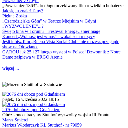
Powstaniec z Gdyni
„Powstaniec 1863”- to długo oczekiwany film o wielkim bohaterze
Jak się tu znaleźliśmy?
Piękna Zośka
„Czarodziejska Góra” w Teatrze Miejskim w Gdyni
„WYZWOLENIE”...?
Święto kina w Toruniu – Festiwal EnergaCamerimage
Koncert „Wolność jest w nas” - wokaliści i muzycy
Jeśli lubisz film „Buena Vista Social Club” nie możesz przegapić
show na Ołowiance
GAROU już 25 i 27 lutego wystąpi w Polsce! Dzwonnik z Notre
Dame zaśpiewa w ERGO Arenie
więcej ...
piątek, 16 września 2022 18:15
2076 dni obozu pod Gdańskiem
Obóz koncentracyjny Stutthof wyzwoliły wojska III Frontu
Marsz Śmierci
Markus Włodarczyk KL Stutthof - nr 79059