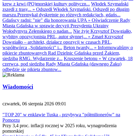
krew z krwi (PO)morskiej kultury polityczn...
Włodek Szymański
zszedł z trasy...
»
Odszedł Włodek Szymański. Odszedł po długim
marszu.Przemykał dyskretnie po różnych redakcjach, gdańs...
Gdańscy radni: "nie" dla honorowania UPA
»
Oświadczenie Rady
Miasta Gdańska w sprawie decyzji Prezydenta Ukrainy
Wołodymyra Zełenskiego o nadan...
Nie żyje Krzysztof Dowgiałło,
wybitny opozycjonista PRL, autor słynnej...
»
Zmarł Krzysztof
Dowgiałło – architekt, działacz opozycji w czasach PRL,
współtwórca „Solidarności” i...
Beton twardy...
»
Informowaliśmy o
pikiecie zbuntowanych Rad Dzielnic Gdańska przed Żakiem,
siedzibą RMG. Wydarzenie z...
Kruszenie betonu
»
W czwartek, 18
czerwca, pod siedzibą Rady Miasta Gdańska (dawnego Żaku)
odbędzie się pikieta zbuntow...
Wiadomości
czwartek, 06 sierpnia 2026 09:01
"TOP 20" w enklawie Tuska - przybywa "półmilionerów" na
Pomorzu
Przy 3,4 proc. inflacji rocznej w 2025 roku, wynagrodzenia
pomorskiej