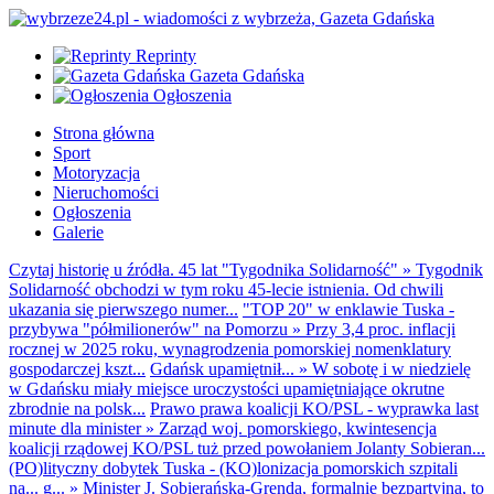
Reprinty
Gazeta Gdańska
Ogłoszenia
Strona główna
Sport
Motoryzacja
Nieruchomości
Ogłoszenia
Galerie
Czytaj historię u źródła. 45 lat "Tygodnika Solidarność"
»
Tygodnik
Solidarność obchodzi w tym roku 45-lecie istnienia. Od chwili
ukazania się pierwszego numer...
"TOP 20" w enklawie Tuska -
przybywa "półmilionerów" na Pomorzu
»
Przy 3,4 proc. inflacji
rocznej w 2025 roku, wynagrodzenia pomorskiej nomenklatury
gospodarczej kszt...
Gdańsk upamiętnił...
»
W sobotę i w niedzielę
w Gdańsku miały miejsce uroczystości upamiętniające okrutne
zbrodnie na polsk...
Prawo prawa koalicji KO/PSL - wyprawka last
minute dla minister
»
Zarząd woj. pomorskiego, kwintesencja
koalicji rządowej KO/PSL tuż przed powołaniem Jolanty Sobieran...
(PO)lityczny dobytek Tuska - (KO)lonizacja pomorskich szpitali
na... g...
»
Minister J. Sobierańska-Grenda, formalnie bezpartyjna, to