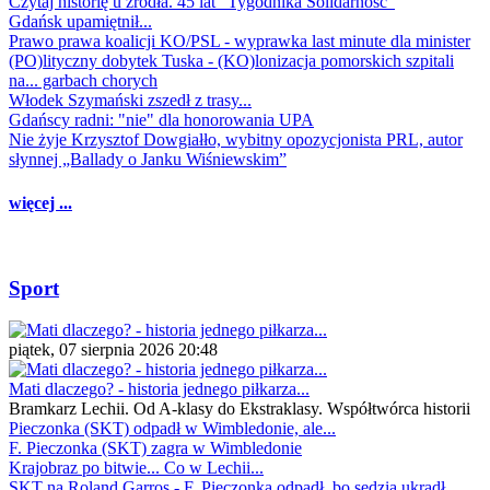
Czytaj historię u źródła. 45 lat "Tygodnika Solidarność"
Gdańsk upamiętnił...
Prawo prawa koalicji KO/PSL - wyprawka last minute dla minister
(PO)lityczny dobytek Tuska - (KO)lonizacja pomorskich szpitali
na... garbach chorych
Włodek Szymański zszedł z trasy...
Gdańscy radni: "nie" dla honorowania UPA
Nie żyje Krzysztof Dowgiałło, wybitny opozycjonista PRL, autor
słynnej „Ballady o Janku Wiśniewskim”
więcej ...
Sport
piątek, 07 sierpnia 2026 20:48
Mati dlaczego? - historia jednego piłkarza...
Bramkarz Lechii. Od A-klasy do Ekstraklasy. Współtwórca historii
Pieczonka (SKT) odpadł w Wimbledonie, ale...
F. Pieczonka (SKT) zagra w Wimbledonie
Krajobraz po bitwie... Co w Lechii...
SKT na Roland Garros - F. Pieczonka odpadł, bo sędzia ukradł...