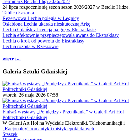
Terminarz Betclic I ligi 2026/2027
24 lipca rozpocznie się sezon sezon 2026/2027 w Betclic I lidze.
Tablica Łazarka
Rezerwowa Lechia poległa w Legnicy
Osłabiona Lechia ukarała nieskuteczną Arkę
Lechia Gdańsk z licencją na grę w Ekstraklasie
Lechia efektownie przypieczętowała awans do Ekstraklasy
Lechia o krok od powrotu do Ekstraklasy
Lechia rozbita w Rzeszowie
więcej ...
Galeria Sztuki Gdańskiej
wtorek, 26 maja 2026 07:58
Finisaż wystawy „Pomiędzy / Przenikania” w Galerii Art Hol
Politechniki Gdańskiej
W Galerii Art Hol na Wydziale Elektroniki, Telekomunikacji i
„Racjonalny” romantyk i mistyk epoki danych
Staszek
Hierofonia w sztuce