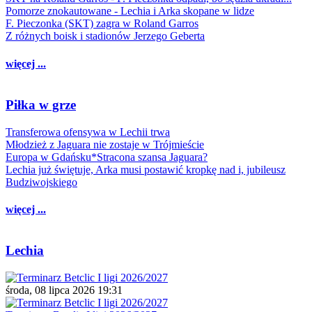
Pomorze znokautowane - Lechia i Arka skopane w lidze
F. Pieczonka (SKT) zagra w Roland Garros
Z różnych boisk i stadionów Jerzego Geberta
więcej ...
Piłka w grze
Transferowa ofensywa w Lechii trwa
Młodzież z Jaguara nie zostaje w Trójmieście
Europa w Gdańsku*Stracona szansa Jaguara?
Lechia już świętuje, Arka musi postawić kropkę nad i, jubileusz
Budziwojskiego
więcej ...
Lechia
środa, 08 lipca 2026 19:31