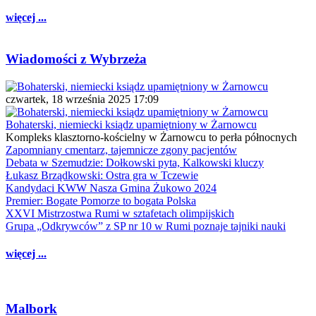
więcej ...
Wiadomości z Wybrzeża
czwartek, 18 września 2025 17:09
Bohaterski, niemiecki ksiądz upamiętniony w Żarnowcu
Kompleks klasztorno-kościelny w Żarnowcu to perła północnych
Zapomniany cmentarz, tajemnicze zgony pacjentów
Debata w Szemudzie: Dołkowski pyta, Kalkowski kluczy
Łukasz Brządkowski: Ostra gra w Tczewie
Kandydaci KWW Nasza Gmina Żukowo 2024
Premier: Bogate Pomorze to bogata Polska
XXVI Mistrzostwa Rumi w sztafetach olimpijskich
Grupa „Odkrywców” z SP nr 10 w Rumi poznaje tajniki nauki
więcej ...
Malbork