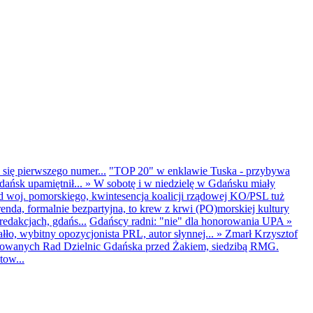
 się pierwszego numer...
"TOP 20" w enklawie Tuska - przybywa
dańsk upamiętnił...
»
W sobotę i w niedzielę w Gdańsku miały
d woj. pomorskiego, kwintesencja koalicji rządowej KO/PSL tuż
renda, formalnie bezpartyjna, to krew z krwi (PO)morskiej kultury
edakcjach, gdańs...
Gdańscy radni: "nie" dla honorowania UPA
»
ło, wybitny opozycjonista PRL, autor słynnej...
»
Zmarł Krzysztof
ntowanych Rad Dzielnic Gdańska przed Żakiem, siedzibą RMG.
tow...