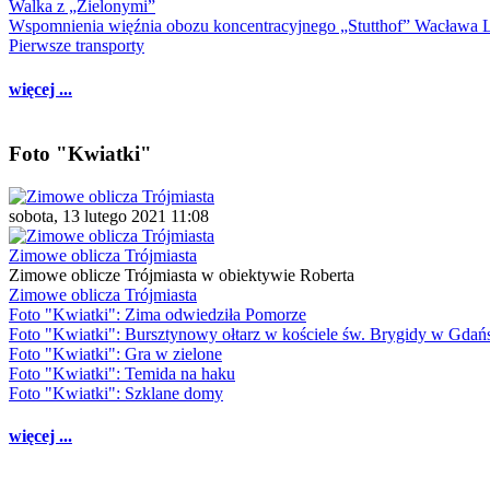
Walka z „Zielonymi”
Wspomnienia więźnia obozu koncentracyjnego „Stutthof” Wacława 
Pierwsze transporty
więcej ...
Foto "Kwiatki"
sobota, 13 lutego 2021 11:08
Zimowe oblicza Trójmiasta
Zimowe oblicze Trójmiasta w obiektywie Roberta
Zimowe oblicza Trójmiasta
Foto "Kwiatki": Zima odwiedziła Pomorze
Foto "Kwiatki": Bursztynowy ołtarz w kościele św. Brygidy w Gdań
Foto "Kwiatki": Gra w zielone
Foto "Kwiatki": Temida na haku
Foto "Kwiatki": Szklane domy
więcej ...