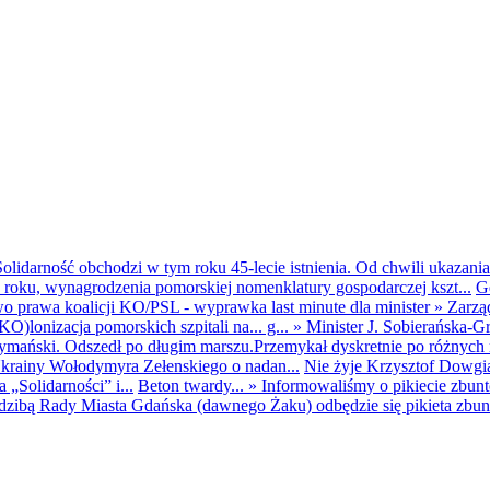
olidarność obchodzi w tym roku 45-lecie istnienia. Od chwili ukazania
25 roku, wynagrodzenia pomorskiej nomenklatury gospodarczej kszt...
G
o prawa koalicji KO/PSL - wyprawka last minute dla minister
»
Zarzą
O)lonizacja pomorskich szpitali na... g...
»
Minister J. Sobierańska-G
mański. Odszedł po długim marszu.Przemykał dyskretnie po różnych r
krainy Wołodymyra Zełenskiego o nadan...
Nie żyje Krzysztof Dowgiał
„Solidarności” i...
Beton twardy...
»
Informowaliśmy o pikiecie zbu
dzibą Rady Miasta Gdańska (dawnego Żaku) odbędzie się pikieta zbun