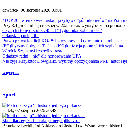
czwartek, 06 sierpnia 2026 09:01
"TOP 20" w enklawie Tuska - przybywa "półmilionerów" na Pomor
Przy 3,4 proc. inflacji rocznej w 2025 roku, wynagrodzenia pomorski
Czytaj historię u źródła. 45 lat "Tygodnika Solidarność"
Gdańsk upamiętnił...
Prawo prawa koalicji KO/PSL - wyprawka last minute dla minister
(PO)lityczny dobytek Tuska - (KO)lonizacja pomorskich szpitali na..
Włodek Szymański zszedł z trasy...
Gdańscy radni: "nie" dla honorowania UPA
Nie żyje Krzysztof Dowgiałło, wybitny opozycjonista PRL, autor sł
więcej ...
Sport
piątek, 07 sierpnia 2026 20:48
Mati dlaczego? - historia jednego piłkarza...
Bramkarz Lechii. Od A-klasy do Ekstraklasy. Współtwórca historii