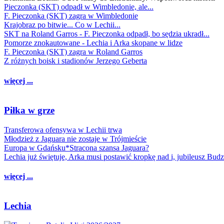
Pieczonka (SKT) odpadł w Wimbledonie, ale...
F. Pieczonka (SKT) zagra w Wimbledonie
Krajobraz po bitwie... Co w Lechii...
SKT na Roland Garros - F. Pieczonka odpadł, bo sędzia ukradł...
Pomorze znokautowane - Lechia i Arka skopane w lidze
F. Pieczonka (SKT) zagra w Roland Garros
Z różnych boisk i stadionów Jerzego Geberta
więcej ...
Piłka w grze
Transferowa ofensywa w Lechii trwa
Młodzież z Jaguara nie zostaje w Trójmieście
Europa w Gdańsku*Stracona szansa Jaguara?
Lechia już świętuje, Arka musi postawić kropkę nad i, jubileusz Bud
więcej ...
Lechia