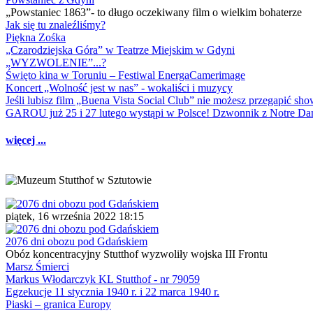
„Powstaniec 1863”- to długo oczekiwany film o wielkim bohaterze
Jak się tu znaleźliśmy?
Piękna Zośka
„Czarodziejska Góra” w Teatrze Miejskim w Gdyni
„WYZWOLENIE”...?
Święto kina w Toruniu – Festiwal EnergaCamerimage
Koncert „Wolność jest w nas” - wokaliści i muzycy
Jeśli lubisz film „Buena Vista Social Club” nie możesz przegapić s
GAROU już 25 i 27 lutego wystąpi w Polsce! Dzwonnik z Notre 
więcej ...
piątek, 16 września 2022 18:15
2076 dni obozu pod Gdańskiem
Obóz koncentracyjny Stutthof wyzwoliły wojska III Frontu
Marsz Śmierci
Markus Włodarczyk KL Stutthof - nr 79059
Egzekucje 11 stycznia 1940 r. i 22 marca 1940 r.
Piaski – granica Europy