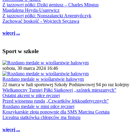
Z jazzowej półki: Dziki geniusz – Charles Mingus
Magdalena Heyda-Usarewicz
Z jazzowej półki: Nonszalancki Argentyńczyk
Zachować boskość - Wojciech Sęczawa
więcej ...
Sport w szkole
sobota, 30 marca 2024 16:46
Rozdano medale w wioślarstwie halowym
22 marca w hali sportowej Szkoły Podstawowej 94 po raz kolejny
Wielkanocny Turniej Piłki Siatkowej ,,szóstek mieszanych”
Ostatni akcent w piłce ręcznej
Przed wiosenną rundą „Czwartków lekkoatletycznych”
Rozdano medale w mini piłce ręcznej
Koszykarskie złota ponownie dla SMS Marcina Gortata
Licealna siatkówka chłopców ma finiszu
więcej ...