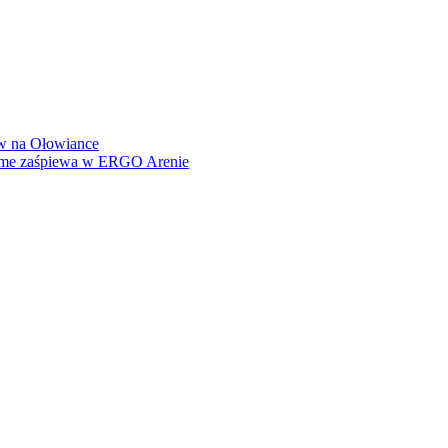
how na Ołowiance
Dame zaśpiewa w ERGO Arenie