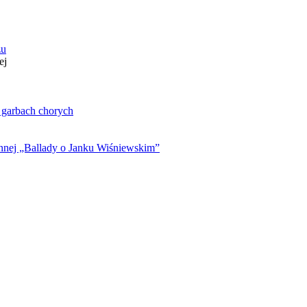
zu
ej
. garbach chorych
ynnej „Ballady o Janku Wiśniewskim”