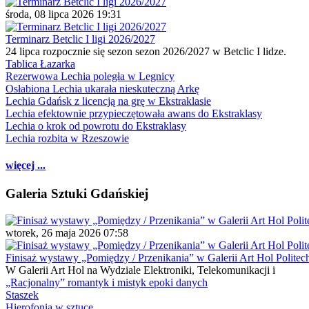
środa, 08 lipca 2026 19:31
Terminarz Betclic I ligi 2026/2027
24 lipca rozpocznie się sezon sezon 2026/2027 w Betclic I lidze.
Tablica Łazarka
Rezerwowa Lechia poległa w Legnicy
Osłabiona Lechia ukarała nieskuteczną Arkę
Lechia Gdańsk z licencją na grę w Ekstraklasie
Lechia efektownie przypieczętowała awans do Ekstraklasy
Lechia o krok od powrotu do Ekstraklasy
Lechia rozbita w Rzeszowie
więcej ...
Galeria Sztuki Gdańskiej
wtorek, 26 maja 2026 07:58
Finisaż wystawy „Pomiędzy / Przenikania” w Galerii Art Hol Politec
W Galerii Art Hol na Wydziale Elektroniki, Telekomunikacji i
„Racjonalny” romantyk i mistyk epoki danych
Staszek
Hierofonia w sztuce