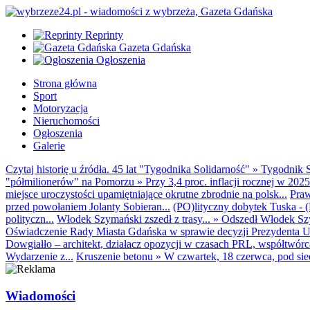
Reprinty
Gazeta Gdańska
Ogłoszenia
Strona główna
Sport
Motoryzacja
Nieruchomości
Ogłoszenia
Galerie
Czytaj historię u źródła. 45 lat "Tygodnika Solidarność"
»
Tygodnik S
"półmilionerów" na Pomorzu
»
Przy 3,4 proc. inflacji rocznej w 20
miejsce uroczystości upamiętniające okrutne zbrodnie na polsk...
Praw
przed powołaniem Jolanty Sobieran...
(PO)lityczny dobytek Tuska - (K
polityczn...
Włodek Szymański zszedł z trasy...
»
Odszedł Włodek Szy
Oświadczenie Rady Miasta Gdańska w sprawie decyzji Prezydenta U
Dowgiałło – architekt, działacz opozycji w czasach PRL, współtwórca 
Wydarzenie z...
Kruszenie betonu
»
W czwartek, 18 czerwca, pod sie
Wiadomości