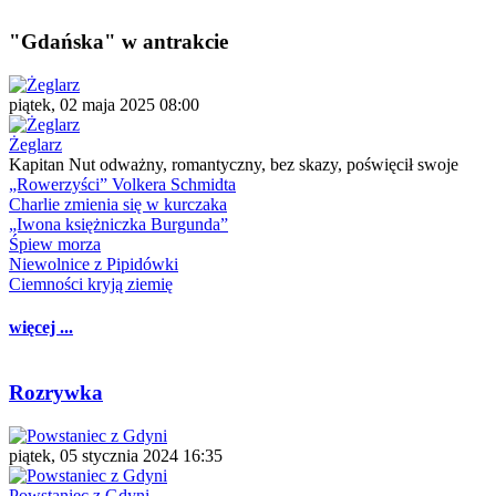
"Gdańska" w antrakcie
piątek, 02 maja 2025 08:00
Żeglarz
Kapitan Nut odważny, romantyczny, bez skazy, poświęcił swoje
„Rowerzyści” Volkera Schmidta
Charlie zmienia się w kurczaka
„Iwona księżniczka Burgunda”
Śpiew morza
Niewolnice z Pipidówki
Ciemności kryją ziemię
więcej ...
Rozrywka
piątek, 05 stycznia 2024 16:35
Powstaniec z Gdyni