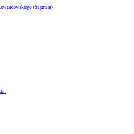
Lewandowskiego (fragment)
sku