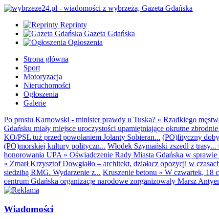
Reprinty
Gazeta Gdańska
Ogłoszenia
Strona główna
Sport
Motoryzacja
Nieruchomości
Ogłoszenia
Galerie
Po prostu Karnowski - minister prawdy u Tuska?
»
Rzadkiego męstwa 
Gdańsku miały miejsce uroczystości upamiętniające okrutne zbrodnie 
KO/PSL tuż przed powołaniem Jolanty Sobieran...
(PO)lityczny dobyt
(PO)morskiej kultury polityczn...
Włodek Szymański zszedł z trasy...
honorowania UPA
»
Oświadczenie Rady Miasta Gdańska w sprawie d
»
Zmarł Krzysztof Dowgiałło – architekt, działacz opozycji w czasac
siedzibą RMG. Wydarzenie z...
Kruszenie betonu
»
W czwartek, 18 c
centrum Gdańska organizacje narodowe zorganizowały Marsz Antyem
Wiadomości