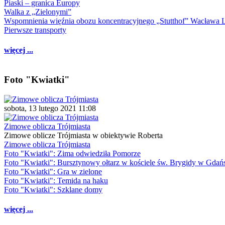
Piaski – granica Europy
Walka z „Zielonymi”
Wspomnienia więźnia obozu koncentracyjnego „Stutthof” Wacława 
Pierwsze transporty
więcej ...
Foto "Kwiatki"
sobota, 13 lutego 2021 11:08
Zimowe oblicza Trójmiasta
Zimowe oblicze Trójmiasta w obiektywie Roberta
Zimowe oblicza Trójmiasta
Foto "Kwiatki": Zima odwiedziła Pomorze
Foto "Kwiatki": Bursztynowy ołtarz w kościele św. Brygidy w Gdań
Foto "Kwiatki": Gra w zielone
Foto "Kwiatki": Temida na haku
Foto "Kwiatki": Szklane domy
więcej ...