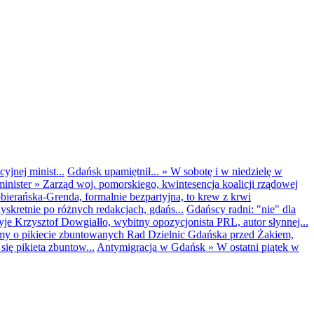
yjnej minist...
Gdańsk upamiętnił...
»
W sobotę i w niedzielę w
inister
»
Zarząd woj. pomorskiego, kwintesencja koalicji rządowej
obierańska-Grenda, formalnie bezpartyjna, to krew z krwi
kretnie po różnych redakcjach, gdańs...
Gdańscy radni: "nie" dla
yje Krzysztof Dowgiałło, wybitny opozycjonista PRL, autor słynnej...
my o pikiecie zbuntowanych Rad Dzielnic Gdańska przed Żakiem,
ię pikieta zbuntow...
Antymigracja w Gdańsk
»
W ostatni piątek w