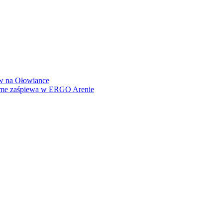
how na Ołowiance
Dame zaśpiewa w ERGO Arenie