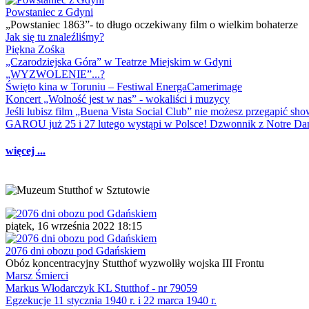
Powstaniec z Gdyni
„Powstaniec 1863”- to długo oczekiwany film o wielkim bohaterze
Jak się tu znaleźliśmy?
Piękna Zośka
„Czarodziejska Góra” w Teatrze Miejskim w Gdyni
„WYZWOLENIE”...?
Święto kina w Toruniu – Festiwal EnergaCamerimage
Koncert „Wolność jest w nas” - wokaliści i muzycy
Jeśli lubisz film „Buena Vista Social Club” nie możesz przegapić s
GAROU już 25 i 27 lutego wystąpi w Polsce! Dzwonnik z Notre 
więcej ...
piątek, 16 września 2022 18:15
2076 dni obozu pod Gdańskiem
Obóz koncentracyjny Stutthof wyzwoliły wojska III Frontu
Marsz Śmierci
Markus Włodarczyk KL Stutthof - nr 79059
Egzekucje 11 stycznia 1940 r. i 22 marca 1940 r.