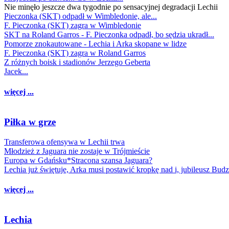
Nie minęło jeszcze dwa tygodnie po sensacyjnej degradacji Lechii
Pieczonka (SKT) odpadł w Wimbledonie, ale...
F. Pieczonka (SKT) zagra w Wimbledonie
SKT na Roland Garros - F. Pieczonka odpadł, bo sędzia ukradł...
Pomorze znokautowane - Lechia i Arka skopane w lidze
F. Pieczonka (SKT) zagra w Roland Garros
Z różnych boisk i stadionów Jerzego Geberta
Jacek...
więcej ...
Piłka w grze
Transferowa ofensywa w Lechii trwa
Młodzież z Jaguara nie zostaje w Trójmieście
Europa w Gdańsku*Stracona szansa Jaguara?
Lechia już świętuje, Arka musi postawić kropkę nad i, jubileusz Bud
więcej ...
Lechia