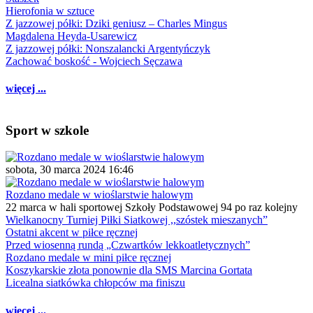
Hierofonia w sztuce
Z jazzowej półki: Dziki geniusz – Charles Mingus
Magdalena Heyda-Usarewicz
Z jazzowej półki: Nonszalancki Argentyńczyk
Zachować boskość - Wojciech Sęczawa
więcej ...
Sport w szkole
sobota, 30 marca 2024 16:46
Rozdano medale w wioślarstwie halowym
22 marca w hali sportowej Szkoły Podstawowej 94 po raz kolejny
Wielkanocny Turniej Piłki Siatkowej ,,szóstek mieszanych”
Ostatni akcent w piłce ręcznej
Przed wiosenną rundą „Czwartków lekkoatletycznych”
Rozdano medale w mini piłce ręcznej
Koszykarskie złota ponownie dla SMS Marcina Gortata
Licealna siatkówka chłopców ma finiszu
więcej ...