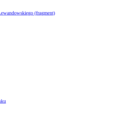
Lewandowskiego (fragment)
sku