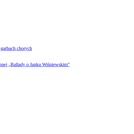
. garbach chorych
ynnej „Ballady o Janku Wiśniewskim”