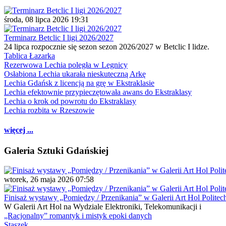
środa, 08 lipca 2026 19:31
Terminarz Betclic I ligi 2026/2027
24 lipca rozpocznie się sezon sezon 2026/2027 w Betclic I lidze.
Tablica Łazarka
Rezerwowa Lechia poległa w Legnicy
Osłabiona Lechia ukarała nieskuteczną Arkę
Lechia Gdańsk z licencją na grę w Ekstraklasie
Lechia efektownie przypieczętowała awans do Ekstraklasy
Lechia o krok od powrotu do Ekstraklasy
Lechia rozbita w Rzeszowie
więcej ...
Galeria Sztuki Gdańskiej
wtorek, 26 maja 2026 07:58
Finisaż wystawy „Pomiędzy / Przenikania” w Galerii Art Hol Politec
W Galerii Art Hol na Wydziale Elektroniki, Telekomunikacji i
„Racjonalny” romantyk i mistyk epoki danych
Staszek