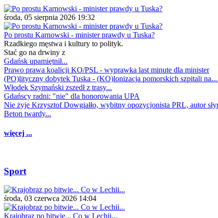
środa, 05 sierpnia 2026 19:32
Po prostu Karnowski - minister prawdy u Tuska?
Rzadkiego męstwa i kultury to polityk.
Stać go na drwiny z
Gdańsk upamiętnił...
Prawo prawa koalicji KO/PSL - wyprawka last minute dla minister
(PO)lityczny dobytek Tuska - (KO)lonizacja pomorskich szpitali na..
Włodek Szymański zszedł z trasy...
Gdańscy radni: "nie" dla honorowania UPA
Nie żyje Krzysztof Dowgiałło, wybitny opozycjonista PRL, autor sł
Beton twardy...
więcej ...
Sport
środa, 03 czerwca 2026 14:04
Krajobraz po bitwie... Co w Lechii...