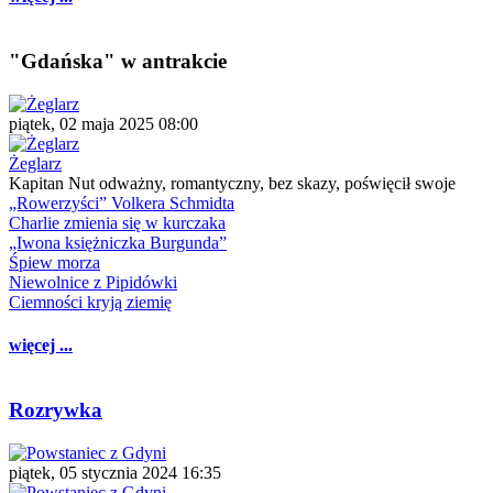
"Gdańska" w antrakcie
piątek, 02 maja 2025 08:00
Żeglarz
Kapitan Nut odważny, romantyczny, bez skazy, poświęcił swoje
„Rowerzyści” Volkera Schmidta
Charlie zmienia się w kurczaka
„Iwona księżniczka Burgunda”
Śpiew morza
Niewolnice z Pipidówki
Ciemności kryją ziemię
więcej ...
Rozrywka
piątek, 05 stycznia 2024 16:35