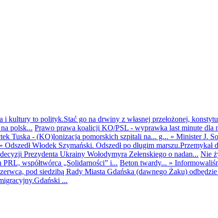
i kultury to polityk.Stać go na drwiny z własnej przełożonej, konstytuc
na polsk...
Prawo prawa koalicji KO/PSL - wyprawka last minute dla m
ek Tuska - (KO)lonizacja pomorskich szpitali na... g...
»
Minister J. S
»
Odszedł Włodek Szymański. Odszedł po długim marszu.Przemykał dys
ecyzji Prezydenta Ukrainy Wołodymyra Zełenskiego o nadan...
Nie ż
h PRL, współtwórca „Solidarności” i...
Beton twardy...
»
Informowaliś
zerwca, pod siedzibą Rady Miasta Gdańska (dawnego Żaku) odbędzie s
igracyjny.Gdański ...