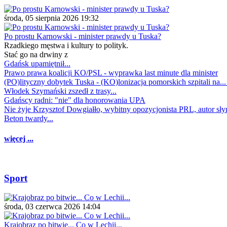
środa, 05 sierpnia 2026 19:32
Po prostu Karnowski - minister prawdy u Tuska?
Rzadkiego męstwa i kultury to polityk.
Stać go na drwiny z
Gdańsk upamiętnił...
Prawo prawa koalicji KO/PSL - wyprawka last minute dla minister
(PO)lityczny dobytek Tuska - (KO)lonizacja pomorskich szpitali na..
Włodek Szymański zszedł z trasy...
Gdańscy radni: "nie" dla honorowania UPA
Nie żyje Krzysztof Dowgiałło, wybitny opozycjonista PRL, autor sł
Beton twardy...
więcej ...
Sport
środa, 03 czerwca 2026 14:04
Krajobraz po bitwie... Co w Lechii...