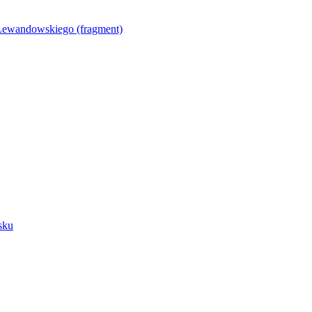
Lewandowskiego (fragment)
sku