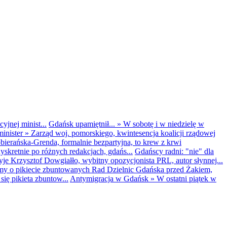
yjnej minist...
Gdańsk upamiętnił...
»
W sobotę i w niedzielę w
inister
»
Zarząd woj. pomorskiego, kwintesencja koalicji rządowej
obierańska-Grenda, formalnie bezpartyjna, to krew z krwi
kretnie po różnych redakcjach, gdańs...
Gdańscy radni: "nie" dla
yje Krzysztof Dowgiałło, wybitny opozycjonista PRL, autor słynnej...
my o pikiecie zbuntowanych Rad Dzielnic Gdańska przed Żakiem,
ię pikieta zbuntow...
Antymigracja w Gdańsk
»
W ostatni piątek w