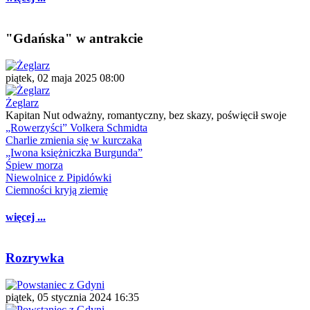
"Gdańska" w antrakcie
piątek, 02 maja 2025 08:00
Żeglarz
Kapitan Nut odważny, romantyczny, bez skazy, poświęcił swoje
„Rowerzyści” Volkera Schmidta
Charlie zmienia się w kurczaka
„Iwona księżniczka Burgunda”
Śpiew morza
Niewolnice z Pipidówki
Ciemności kryją ziemię
więcej ...
Rozrywka
piątek, 05 stycznia 2024 16:35