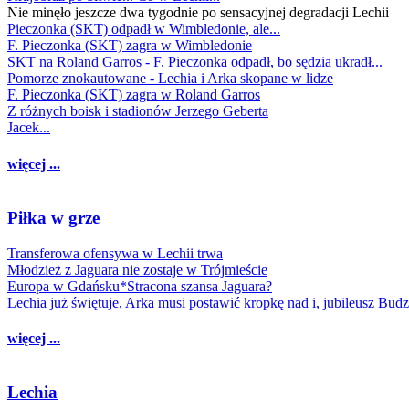
Nie minęło jeszcze dwa tygodnie po sensacyjnej degradacji Lechii
Pieczonka (SKT) odpadł w Wimbledonie, ale...
F. Pieczonka (SKT) zagra w Wimbledonie
SKT na Roland Garros - F. Pieczonka odpadł, bo sędzia ukradł...
Pomorze znokautowane - Lechia i Arka skopane w lidze
F. Pieczonka (SKT) zagra w Roland Garros
Z różnych boisk i stadionów Jerzego Geberta
Jacek...
więcej ...
Piłka w grze
Transferowa ofensywa w Lechii trwa
Młodzież z Jaguara nie zostaje w Trójmieście
Europa w Gdańsku*Stracona szansa Jaguara?
Lechia już świętuje, Arka musi postawić kropkę nad i, jubileusz Bud
więcej ...
Lechia