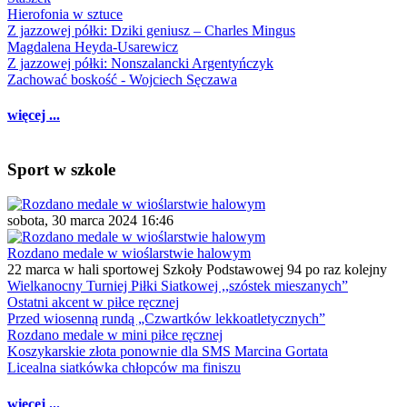
Hierofonia w sztuce
Z jazzowej półki: Dziki geniusz – Charles Mingus
Magdalena Heyda-Usarewicz
Z jazzowej półki: Nonszalancki Argentyńczyk
Zachować boskość - Wojciech Sęczawa
więcej ...
Sport w szkole
sobota, 30 marca 2024 16:46
Rozdano medale w wioślarstwie halowym
22 marca w hali sportowej Szkoły Podstawowej 94 po raz kolejny
Wielkanocny Turniej Piłki Siatkowej ,,szóstek mieszanych”
Ostatni akcent w piłce ręcznej
Przed wiosenną rundą „Czwartków lekkoatletycznych”
Rozdano medale w mini piłce ręcznej
Koszykarskie złota ponownie dla SMS Marcina Gortata
Licealna siatkówka chłopców ma finiszu
więcej ...