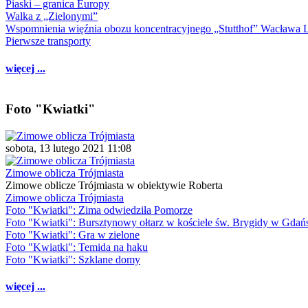
Piaski – granica Europy
Walka z „Zielonymi”
Wspomnienia więźnia obozu koncentracyjnego „Stutthof” Wacława 
Pierwsze transporty
więcej ...
Foto "Kwiatki"
sobota, 13 lutego 2021 11:08
Zimowe oblicza Trójmiasta
Zimowe oblicze Trójmiasta w obiektywie Roberta
Zimowe oblicza Trójmiasta
Foto "Kwiatki": Zima odwiedziła Pomorze
Foto "Kwiatki": Bursztynowy ołtarz w kościele św. Brygidy w Gdań
Foto "Kwiatki": Gra w zielone
Foto "Kwiatki": Temida na haku
Foto "Kwiatki": Szklane domy
więcej ...