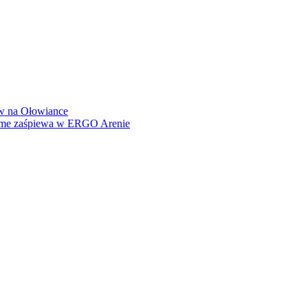
how na Ołowiance
Dame zaśpiewa w ERGO Arenie