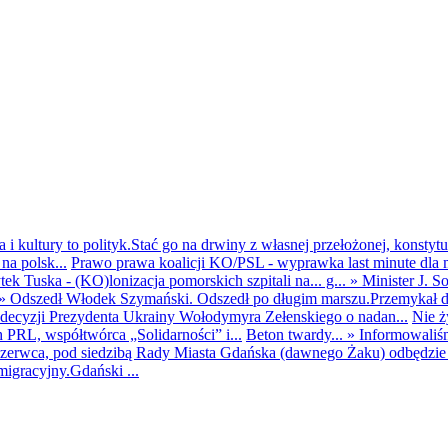
i kultury to polityk.Stać go na drwiny z własnej przełożonej, konstytuc
na polsk...
Prawo prawa koalicji KO/PSL - wyprawka last minute dla m
ek Tuska - (KO)lonizacja pomorskich szpitali na... g...
»
Minister J. S
»
Odszedł Włodek Szymański. Odszedł po długim marszu.Przemykał dys
ecyzji Prezydenta Ukrainy Wołodymyra Zełenskiego o nadan...
Nie ż
h PRL, współtwórca „Solidarności” i...
Beton twardy...
»
Informowaliś
zerwca, pod siedzibą Rady Miasta Gdańska (dawnego Żaku) odbędzie s
igracyjny.Gdański ...