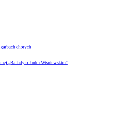
. garbach chorych
ynnej „Ballady o Janku Wiśniewskim”