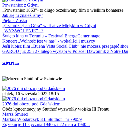
Powstaniec z Gdyni
„Powstaniec 1863”- to długo oczekiwany film o wielkim bohaterze
Jak się tu znaleźliśmy?
Piękna Zośka
„Czarodziejska Góra” w Teatrze Miejskim w Gdyni
„WYZWOLENIE”...?
Święto kina w Toruniu – Festiwal EnergaCamerimage
Koncert „Wolność jest w nas” - wokaliści i muzycy
Jeśli lubisz film „Buena Vista Social Club” nie możesz przegapić s
GAROU już 25 i 27 lutego wystąpi w Polsce! Dzwonnik z Notre 
więcej ...
piątek, 16 września 2022 18:15
2076 dni obozu pod Gdańskiem
Obóz koncentracyjny Stutthof wyzwoliły wojska III Frontu
Marsz Śmierci
Markus Włodarczyk KL Stutthof - nr 79059
Egzekucje 11 stycznia 1940 r. i 22 marca 1940 r.