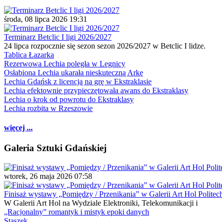
środa, 08 lipca 2026 19:31
Terminarz Betclic I ligi 2026/2027
24 lipca rozpocznie się sezon sezon 2026/2027 w Betclic I lidze.
Tablica Łazarka
Rezerwowa Lechia poległa w Legnicy
Osłabiona Lechia ukarała nieskuteczną Arkę
Lechia Gdańsk z licencją na grę w Ekstraklasie
Lechia efektownie przypieczętowała awans do Ekstraklasy
Lechia o krok od powrotu do Ekstraklasy
Lechia rozbita w Rzeszowie
więcej ...
Galeria Sztuki Gdańskiej
wtorek, 26 maja 2026 07:58
Finisaż wystawy „Pomiędzy / Przenikania” w Galerii Art Hol Politec
W Galerii Art Hol na Wydziale Elektroniki, Telekomunikacji i
„Racjonalny” romantyk i mistyk epoki danych
Staszek