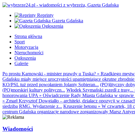
Reprinty
Gazeta Gdańska
Ogłoszenia
Strona główna
Sport
Motoryzacja
Nieruchomości
Ogłoszenia
Galerie
Po prostu Karnowski - minister prawdy u Tuska?
»
Rzadkiego męstwa 
Gdańsku miały miejsce uroczystości upamiętniające okrutne zbrodnie 
KO/PSL tuż przed powołaniem Jolanty Sobieran...
(PO)lityczny dobyt
(PO)morskiej kultury polityczn...
Włodek Szymański zszedł z trasy...
honorowania UPA
»
Oświadczenie Rady Miasta Gdańska w sprawie d
»
Zmarł Krzysztof Dowgiałło – architekt, działacz opozycji w czasac
siedzibą RMG. Wydarzenie z...
Kruszenie betonu
»
W czwartek, 18 c
centrum Gdańska organizacje narodowe zorganizowały Marsz Antyem
Wiadomości