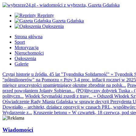
Reprinty
Gazeta Gdańska
Ogłoszenia
Strona główna
Sport
Motoryzacja
Nieruchomości
Ogłoszenia
Galerie
Czytaj historię u źródła. 45 lat "Tygodnika Solidarność"
»
Tygodnik S
"półmilionerów" na Pomorzu
»
Przy 3,4 proc. inflacji rocznej w 20
miejsce uroczystości upamiętniające okrutne zbrodnie na polsk...
Praw
przed powołaniem Jolanty Sobieran...
(PO)lityczny dobytek Tuska - (K
polityczn...
Włodek Szymański zszedł z trasy...
»
Odszedł Włodek Szy
Oświadczenie Rady Miasta Gdańska w sprawie decyzji Prezydenta U
Dowgiałło – architekt, działacz opozycji w czasach PRL, współtwórca 
Wydarzenie z...
Kruszenie betonu
»
W czwartek, 18 czerwca, pod sie
Wiadomości