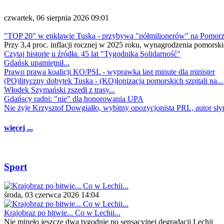
czwartek, 06 sierpnia 2026 09:01
"TOP 20" w enklawie Tuska - przybywa "półmilionerów" na Pomor
Przy 3,4 proc. inflacji rocznej w 2025 roku, wynagrodzenia pomorski
Czytaj historię u źródła. 45 lat "Tygodnika Solidarność"
Gdańsk upamiętnił...
Prawo prawa koalicji KO/PSL - wyprawka last minute dla minister
(PO)lityczny dobytek Tuska - (KO)lonizacja pomorskich szpitali na..
Włodek Szymański zszedł z trasy...
Gdańscy radni: "nie" dla honorowania UPA
Nie żyje Krzysztof Dowgiałło, wybitny opozycjonista PRL, autor sł
więcej ...
Sport
środa, 03 czerwca 2026 14:04
Krajobraz po bitwie... Co w Lechii...
Nie minęło jeszcze dwa tygodnie po sensacyjnej degradacji Lechii