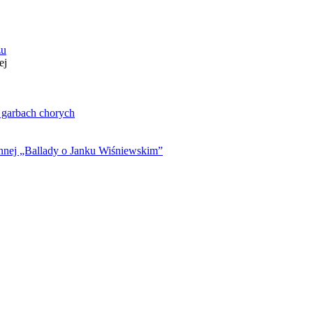
zu
ej
. garbach chorych
ynnej „Ballady o Janku Wiśniewskim”