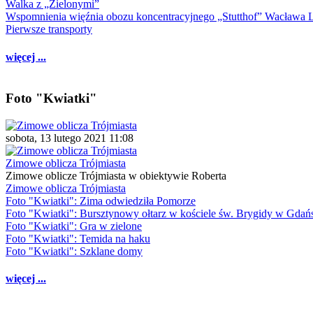
Walka z „Zielonymi”
Wspomnienia więźnia obozu koncentracyjnego „Stutthof” Wacława 
Pierwsze transporty
więcej ...
Foto "Kwiatki"
sobota, 13 lutego 2021 11:08
Zimowe oblicza Trójmiasta
Zimowe oblicze Trójmiasta w obiektywie Roberta
Zimowe oblicza Trójmiasta
Foto "Kwiatki": Zima odwiedziła Pomorze
Foto "Kwiatki": Bursztynowy ołtarz w kościele św. Brygidy w Gdań
Foto "Kwiatki": Gra w zielone
Foto "Kwiatki": Temida na haku
Foto "Kwiatki": Szklane domy
więcej ...