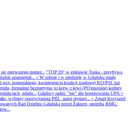
 się pierwszego numer...
"TOP 20" w enklawie Tuska - przybywa
dańsk upamiętnił...
»
W sobotę i w niedzielę w Gdańsku miały
d woj. pomorskiego, kwintesencja koalicji rządowej KO/PSL tuż
renda, formalnie bezpartyjna, to krew z krwi (PO)morskiej kultury
edakcjach, gdańs...
Gdańscy radni: "nie" dla honorowania UPA
»
ło, wybitny opozycjonista PRL, autor słynnej...
»
Zmarł Krzysztof
ntowanych Rad Dzielnic Gdańska przed Żakiem, siedzibą RMG.
tow...