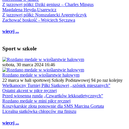
Z jazzowej półki: Dziki geniusz – Charles Mingus
Magdalena Heyda-Usarewicz
Z jazzowej półki: Nonszalancki Argentyńczyk
Zachować boskość - Wojciech Sęczawa
więcej ...
Sport w szkole
sobota, 30 marca 2024 16:46
Rozdano medale w wioślarstwie halowym
22 marca w hali sportowej Szkoły Podstawowej 94 po raz kolejny
Wielkanocny Turniej Piłki Siatkowej ,,szóstek mieszanych”
Ostatni akcent w piłce ręcznej
Przed wiosenną rundą „Czwartków lekkoatletycznych”
Rozdano medale w mini piłce ręcznej
Koszykarskie złota ponownie dla SMS Marcina Gortata
Licealna siatkówka chłopców ma finiszu
więcej ...