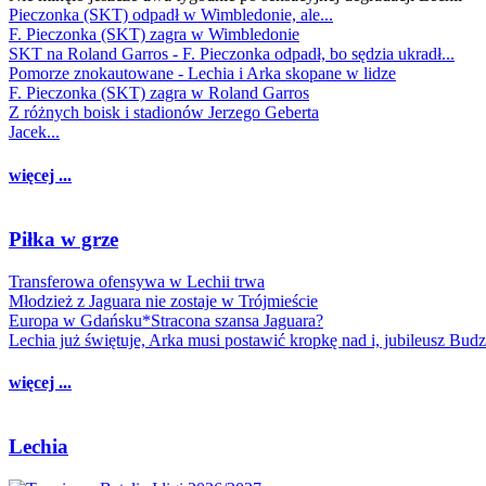
Pieczonka (SKT) odpadł w Wimbledonie, ale...
F. Pieczonka (SKT) zagra w Wimbledonie
SKT na Roland Garros - F. Pieczonka odpadł, bo sędzia ukradł...
Pomorze znokautowane - Lechia i Arka skopane w lidze
F. Pieczonka (SKT) zagra w Roland Garros
Z różnych boisk i stadionów Jerzego Geberta
Jacek...
więcej ...
Piłka w grze
Transferowa ofensywa w Lechii trwa
Młodzież z Jaguara nie zostaje w Trójmieście
Europa w Gdańsku*Stracona szansa Jaguara?
Lechia już świętuje, Arka musi postawić kropkę nad i, jubileusz Bud
więcej ...
Lechia