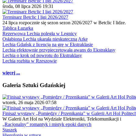
środa, 08 lipca 2026 19:31
Terminarz Betclic I ligi 2026/2027
24 lipca rozpocznie się sezon sezon 2026/2027 w Betclic I lidze.
Tablica Łazarka
Rezerwowa Lechia poległa w Legnicy
Osłabiona Lechia ukarała nieskuteczną Arkę
Lechia Gdańsk z licencją na grę w Ekstraklasie
Lechia efektownie przypieczętowała awans do Ekstraklasy
Lechia o krok od powrotu do Ekstraklasy
Lechia rozbita w Rzeszowie
więcej ...
Galeria Sztuki Gdańskiej
wtorek, 26 maja 2026 07:58
Finisaż wystawy „Pomiędzy / Przenikania” w Galerii Art Hol Politec
W Galerii Art Hol na Wydziale Elektroniki, Telekomunikacji i
„Racjonalny” romantyk i mistyk epoki danych
Staszek
Hierofonia w sztuce