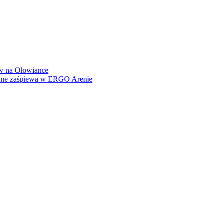
how na Ołowiance
Dame zaśpiewa w ERGO Arenie