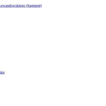
Lewandowskiego (fragment)
sku