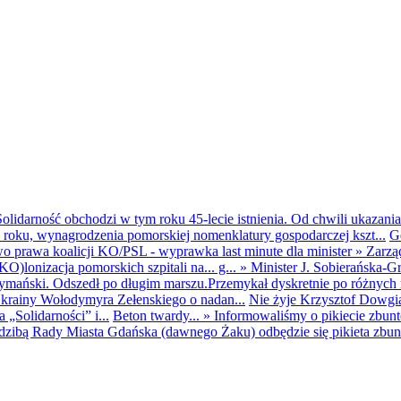
olidarność obchodzi w tym roku 45-lecie istnienia. Od chwili ukazania
25 roku, wynagrodzenia pomorskiej nomenklatury gospodarczej kszt...
G
o prawa koalicji KO/PSL - wyprawka last minute dla minister
»
Zarzą
O)lonizacja pomorskich szpitali na... g...
»
Minister J. Sobierańska-G
mański. Odszedł po długim marszu.Przemykał dyskretnie po różnych r
krainy Wołodymyra Zełenskiego o nadan...
Nie żyje Krzysztof Dowgiał
„Solidarności” i...
Beton twardy...
»
Informowaliśmy o pikiecie zbu
dzibą Rady Miasta Gdańska (dawnego Żaku) odbędzie się pikieta zbun