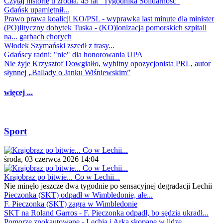
Czytaj historię u źródła. 45 lat "Tygodnika Solidarność"
Gdańsk upamiętnił...
Prawo prawa koalicji KO/PSL - wyprawka last minute dla minister
(PO)lityczny dobytek Tuska - (KO)lonizacja pomorskich szpitali
na... garbach chorych
Włodek Szymański zszedł z trasy...
Gdańscy radni: "nie" dla honorowania UPA
Nie żyje Krzysztof Dowgiałło, wybitny opozycjonista PRL, autor
słynnej „Ballady o Janku Wiśniewskim”
więcej ...
Sport
środa, 03 czerwca 2026 14:04
Krajobraz po bitwie... Co w Lechii...
Nie minęło jeszcze dwa tygodnie po sensacyjnej degradacji Lechii
Pieczonka (SKT) odpadł w Wimbledonie, ale...
F. Pieczonka (SKT) zagra w Wimbledonie
SKT na Roland Garros - F. Pieczonka odpadł, bo sędzia ukradł...
Pomorze znokautowane - Lechia i Arka skopane w lidze