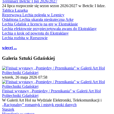
Terminarz Betclic I ligi 2026/2027
24 lipca rozpocznie się sezon sezon 2026/2027 w Betclic I lidze.
Tablica Łazarka
Rezerwowa Lechia poległa w Legnicy
Osłabiona Lechia ukarała nieskuteczną Arkę
Lechia Gdańsk z licencją na grę w Ekstraklasie
Lechia efektownie przypieczętowała awans do Ekstraklasy
Lechia o krok od powrotu do Ekstraklasy
Lechia rozbita w Rzeszowie
więcej ...
Galeria Sztuki Gdańskiej
wtorek, 26 maja 2026 07:58
Finisaż wystawy „Pomiędzy / Przenikania” w Galerii Art Hol
Politechniki Gdańskiej
W Galerii Art Hol na Wydziale Elektroniki, Telekomunikacji i
„Racjonalny” romantyk i mistyk epoki danych
Staszek
Hierofonia w sztuce