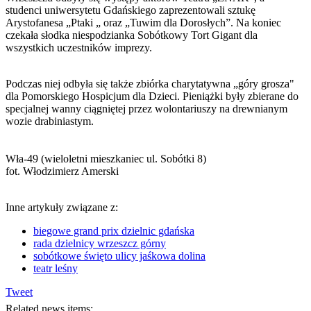
studenci uniwersytetu Gdańskiego zaprezentowali sztukę
Arystofanesa „Ptaki „ oraz „Tuwim dla Dorosłych”. Na koniec
czekała słodka niespodzianka Sobótkowy Tort Gigant dla
wszystkich uczestników imprezy.
Podczas niej odbyła się także zbiórka charytatywna „góry grosza"
dla Pomorskiego Hospicjum dla Dzieci. Pieniążki były zbierane do
specjalnej wanny ciągniętej przez wolontariuszy na drewnianym
wozie drabiniastym.
Wła-49 (wieloletni mieszkaniec ul. Sobótki 8)
fot. Włodzimierz Amerski
Inne artykuły związane z:
biegowe grand prix dzielnic gdańska
rada dzielnicy wrzeszcz górny
sobótkowe święto ulicy jaśkowa dolina
teatr leśny
Tweet
Related news items: