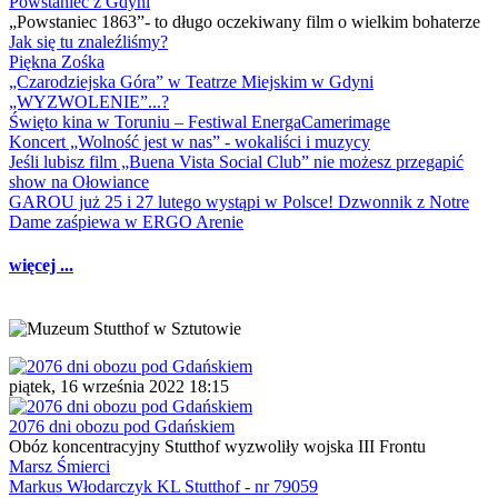
Powstaniec z Gdyni
„Powstaniec 1863”- to długo oczekiwany film o wielkim bohaterze
Jak się tu znaleźliśmy?
Piękna Zośka
„Czarodziejska Góra” w Teatrze Miejskim w Gdyni
„WYZWOLENIE”...?
Święto kina w Toruniu – Festiwal EnergaCamerimage
Koncert „Wolność jest w nas” - wokaliści i muzycy
Jeśli lubisz film „Buena Vista Social Club” nie możesz przegapić
show na Ołowiance
GAROU już 25 i 27 lutego wystąpi w Polsce! Dzwonnik z Notre
Dame zaśpiewa w ERGO Arenie
więcej ...
piątek, 16 września 2022 18:15
2076 dni obozu pod Gdańskiem
Obóz koncentracyjny Stutthof wyzwoliły wojska III Frontu
Marsz Śmierci
Markus Włodarczyk KL Stutthof - nr 79059