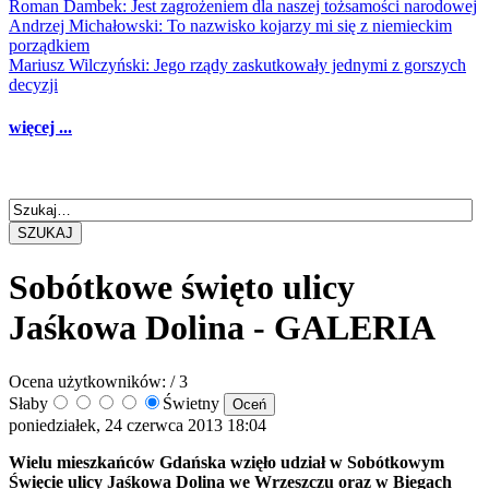
Roman Dambek: Jest zagrożeniem dla naszej tożsamości narodowej
Andrzej Michałowski: To nazwisko kojarzy mi się z niemieckim
porządkiem
Mariusz Wilczyński: Jego rządy zaskutkowały jednymi z gorszych
decyzji
więcej ...
SZUKAJ
Sobótkowe święto ulicy
Jaśkowa Dolina - GALERIA
Ocena użytkowników:
/ 3
Słaby
Świetny
poniedziałek, 24 czerwca 2013 18:04
Wielu mieszkańców Gdańska wzięło udział w Sobótkowym
Święcie ulicy Jaśkowa Dolina we Wrzeszczu oraz w Biegach