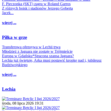
F. Pieczonka (SKT) zagra w Roland Garros
Z różnych boisk i stadionów Jerzego Geberta
Jacek...
więcej ...
Piłka w grze
Transferowa ofensywa w Lechii trwa
Młodzież z Jaguara nie zostaje w Trójmieście
Europa w Gdańsku*Stracona szansa Jaguara?
Lechia już świętuje, Arka musi postawić kropkę nad i, jubileusz
Budziwojskiego
więcej ...
Lechia
środa, 08 lipca 2026 19:31