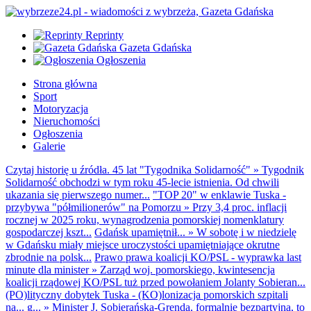
Reprinty
Gazeta Gdańska
Ogłoszenia
Strona główna
Sport
Motoryzacja
Nieruchomości
Ogłoszenia
Galerie
Czytaj historię u źródła. 45 lat "Tygodnika Solidarność"
»
Tygodnik
Solidarność obchodzi w tym roku 45-lecie istnienia. Od chwili
ukazania się pierwszego numer...
"TOP 20" w enklawie Tuska -
przybywa "półmilionerów" na Pomorzu
»
Przy 3,4 proc. inflacji
rocznej w 2025 roku, wynagrodzenia pomorskiej nomenklatury
gospodarczej kszt...
Gdańsk upamiętnił...
»
W sobotę i w niedzielę
w Gdańsku miały miejsce uroczystości upamiętniające okrutne
zbrodnie na polsk...
Prawo prawa koalicji KO/PSL - wyprawka last
minute dla minister
»
Zarząd woj. pomorskiego, kwintesencja
koalicji rządowej KO/PSL tuż przed powołaniem Jolanty Sobieran...
(PO)lityczny dobytek Tuska - (KO)lonizacja pomorskich szpitali
na... g...
»
Minister J. Sobierańska-Grenda, formalnie bezpartyjna, to