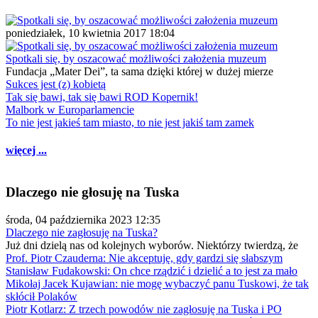
poniedziałek, 10 kwietnia 2017 18:04
Spotkali się, by oszacować możliwości założenia muzeum
Fundacja „Mater Dei”, ta sama dzięki której w dużej mierze
Sukces jest (z) kobietą
Tak się bawi, tak się bawi ROD Kopernik!
Malbork w Europarlamencie
To nie jest jakieś tam miasto, to nie jest jakiś tam zamek
więcej ...
Dlaczego nie głosuję na Tuska
środa, 04 października 2023 12:35
Dlaczego nie zagłosuję na Tuska?
Już dni dzielą nas od kolejnych wyborów. Niektórzy twierdzą, że
Prof. Piotr Czauderna: Nie akceptuję, gdy gardzi się słabszym
Stanisław Fudakowski: On chce rządzić i dzielić a to jest za mało
Mikołaj Jacek Kujawian: nie mogę wybaczyć panu Tuskowi, że tak
skłócił Polaków
Piotr Kotlarz: Z trzech powodów nie zagłosuję na Tuska i PO