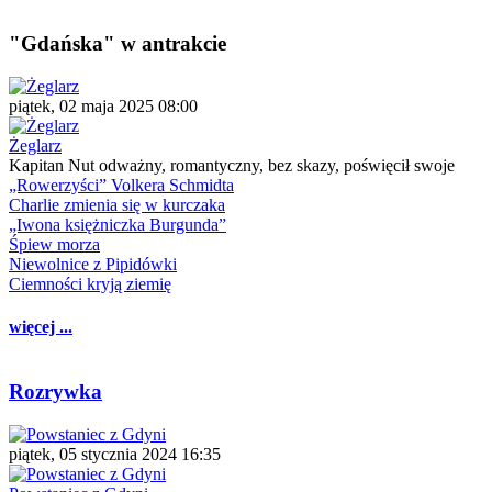
"Gdańska" w antrakcie
piątek, 02 maja 2025 08:00
Żeglarz
Kapitan Nut odważny, romantyczny, bez skazy, poświęcił swoje
„Rowerzyści” Volkera Schmidta
Charlie zmienia się w kurczaka
„Iwona księżniczka Burgunda”
Śpiew morza
Niewolnice z Pipidówki
Ciemności kryją ziemię
więcej ...
Rozrywka
piątek, 05 stycznia 2024 16:35