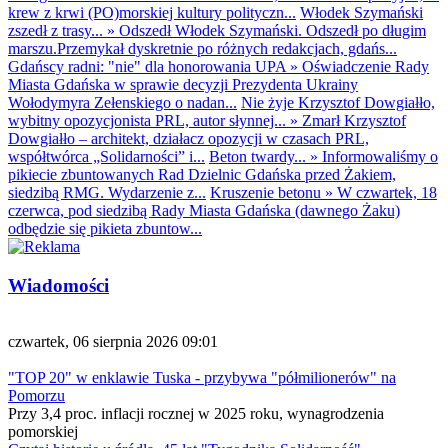
krew z krwi (PO)morskiej kultury polityczn...
Włodek Szymański
zszedł z trasy...
»
Odszedł Włodek Szymański. Odszedł po długim
marszu.Przemykał dyskretnie po różnych redakcjach, gdańs...
Gdańscy radni: "nie" dla honorowania UPA
»
Oświadczenie Rady
Miasta Gdańska w sprawie decyzji Prezydenta Ukrainy
Wołodymyra Zełenskiego o nadan...
Nie żyje Krzysztof Dowgiałło,
wybitny opozycjonista PRL, autor słynnej...
»
Zmarł Krzysztof
Dowgiałło – architekt, działacz opozycji w czasach PRL,
współtwórca „Solidarności” i...
Beton twardy...
»
Informowaliśmy o
pikiecie zbuntowanych Rad Dzielnic Gdańska przed Żakiem,
siedzibą RMG. Wydarzenie z...
Kruszenie betonu
»
W czwartek, 18
czerwca, pod siedzibą Rady Miasta Gdańska (dawnego Żaku)
odbędzie się pikieta zbuntow...
Wiadomości
czwartek, 06 sierpnia 2026 09:01
"TOP 20" w enklawie Tuska - przybywa "półmilionerów" na
Pomorzu
Przy 3,4 proc. inflacji rocznej w 2025 roku, wynagrodzenia
pomorskiej