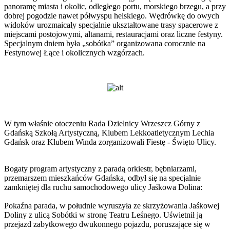
panoramę miasta i okolic, odległego portu, morskiego brzegu, a przy
dobrej pogodzie nawet półwyspu helskiego. Wędrówkę do owych
widoków urozmaicały specjalnie ukształtowane trasy spacerowe z
miejscami postojowymi, altanami, restauracjami oraz liczne festyny.
Specjalnym dniem była „sobótka” organizowana corocznie na
Festynowej Łące i okolicznych wzgórzach.
W tym właśnie otoczeniu Rada Dzielnicy Wrzeszcz Górny z
Gdańską Szkołą Artystyczną, Klubem Lekkoatletycznym Lechia
Gdańsk oraz Klubem Winda zorganizowali Fiestę - Święto Ulicy.
Bogaty program artystyczny z paradą orkiestr, bębniarzami,
przemarszem mieszkańców Gdańska, odbył się na specjalnie
zamkniętej dla ruchu samochodowego ulicy Jaśkowa Dolina:
Pokaźna parada, w południe wyruszyła ze skrzyżowania Jaśkowej
Doliny z ulicą Sobótki w stronę Teatru Leśnego. Uświetnił ją
przejazd zabytkowego dwukonnego pojazdu, poruszające się w