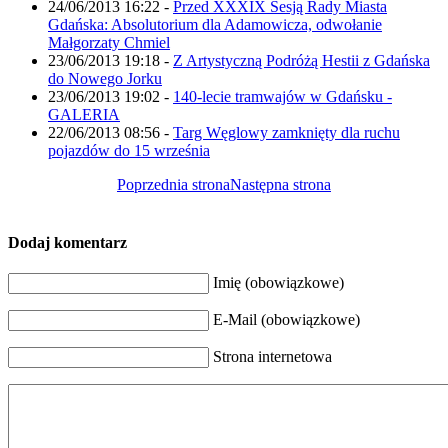
24/06/2013 16:22
-
Przed XXXIX Sesją Rady Miasta
Gdańska: Absolutorium dla Adamowicza, odwołanie
Małgorzaty Chmiel
23/06/2013 19:18
-
Z Artystyczną Podróżą Hestii z Gdańska
do Nowego Jorku
23/06/2013 19:02
-
140-lecie tramwajów w Gdańsku -
GALERIA
22/06/2013 08:56
-
Targ Węglowy zamknięty dla ruchu
pojazdów do 15 września
Poprzednia strona
Następna strona
Dodaj komentarz
Imię (obowiązkowe)
E-Mail (obowiązkowe)
Strona internetowa