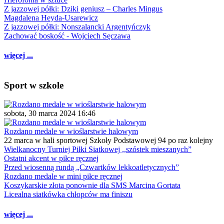
Z jazzowej półki: Dziki geniusz – Charles Mingus
Magdalena Heyda-Usarewicz
Z jazzowej półki: Nonszalancki Argentyńczyk
Zachować boskość - Wojciech Sęczawa
więcej ...
Sport w szkole
sobota, 30 marca 2024 16:46
Rozdano medale w wioślarstwie halowym
22 marca w hali sportowej Szkoły Podstawowej 94 po raz kolejny
Wielkanocny Turniej Piłki Siatkowej ,,szóstek mieszanych”
Ostatni akcent w piłce ręcznej
Przed wiosenną rundą „Czwartków lekkoatletycznych”
Rozdano medale w mini piłce ręcznej
Koszykarskie złota ponownie dla SMS Marcina Gortata
Licealna siatkówka chłopców ma finiszu
więcej ...