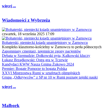
więcej ...
Wiadomości z Wybrzeża
czwartek, 18 września 2025 17:09
Bohaterski, niemiecki ksiądz upamiętniony w Żarnowcu
Kompleks klasztorno-kościelny w Żarnowcu to perła północnych
Zapomniany cmentarz, tajemnicze zgony pacjentów
Debata w Szemudzie: Dołkowski pyta, Kalkowski kluczy
Łukasz Brządkowski: Ostra gra w Tczewie
Kandydaci KWW Nasza Gmina Żukowo 2024
Premier: Bogate Pomorze to bogata Polska
XXVI Mistrzostwa Rumi w sztafetach olimpijskich
Grupa „Odkrywców” z SP nr 10 w Rumi poznaje tajniki nauki
więcej ...
Malbork