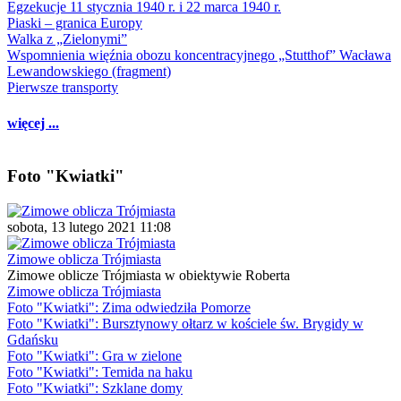
Egzekucje 11 stycznia 1940 r. i 22 marca 1940 r.
Piaski – granica Europy
Walka z „Zielonymi”
Wspomnienia więźnia obozu koncentracyjnego „Stutthof” Wacława
Lewandowskiego (fragment)
Pierwsze transporty
więcej ...
Foto "Kwiatki"
sobota, 13 lutego 2021 11:08
Zimowe oblicza Trójmiasta
Zimowe oblicze Trójmiasta w obiektywie Roberta
Zimowe oblicza Trójmiasta
Foto "Kwiatki": Zima odwiedziła Pomorze
Foto "Kwiatki": Bursztynowy ołtarz w kościele św. Brygidy w
Gdańsku
Foto "Kwiatki": Gra w zielone
Foto "Kwiatki": Temida na haku
Foto "Kwiatki": Szklane domy