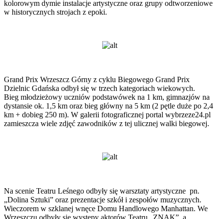
kolorowym dymie instalacje artystyczne oraz grupy odtworzeniowe
w historycznych strojach z epoki.
Grand Prix Wrzeszcz Górny z cyklu Biegowego Grand Prix
Dzielnic Gdańska odbył się w trzech kategoriach wiekowych.
Bieg młodzieżowy uczniów podstawówek na 1 km, gimnazjów na
dystansie ok. 1,5 km oraz bieg główny na 5 km (2 pętle duże po 2,4
km + dobieg 250 m). W galerii fotograficznej portal wybrzeze24.pl
zamieszcza wiele zdjęć zawodników z tej ulicznej walki biegowej.
Na scenie Teatru Leśnego odbyły się warsztaty artystyczne pn.
„Dolina Sztuki” oraz prezentacje szkół i zespołów muzycznych.
Wieczorem w szklanej wnęce Domu Handlowego Manhattan. We
Wrzeszczu odbyły się występy aktorów Teatru „ZNAK”, a