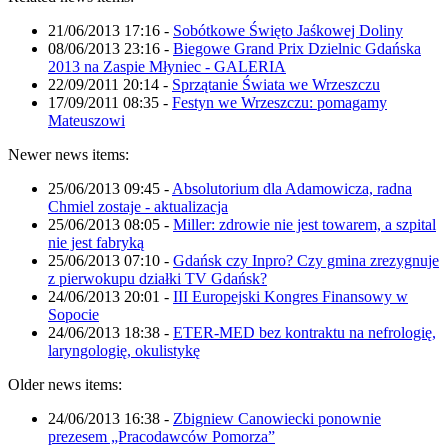
21/06/2013 17:16
-
Sobótkowe Święto Jaśkowej Doliny
08/06/2013 23:16
-
Biegowe Grand Prix Dzielnic Gdańska
2013 na Zaspie Młyniec - GALERIA
22/09/2011 20:14
-
Sprzątanie Świata we Wrzeszczu
17/09/2011 08:35
-
Festyn we Wrzeszczu: pomagamy
Mateuszowi
Newer news items:
25/06/2013 09:45
-
Absolutorium dla Adamowicza, radna
Chmiel zostaje - aktualizacja
25/06/2013 08:05
-
Miller: zdrowie nie jest towarem, a szpital
nie jest fabryką
25/06/2013 07:10
-
Gdańsk czy Inpro? Czy gmina zrezygnuje
z pierwokupu działki TV Gdańsk?
24/06/2013 20:01
-
III Europejski Kongres Finansowy w
Sopocie
24/06/2013 18:38
-
ETER-MED bez kontraktu na nefrologię,
laryngologię, okulistykę
Older news items:
24/06/2013 16:38
-
Zbigniew Canowiecki ponownie
prezesem „Pracodawców Pomorza”