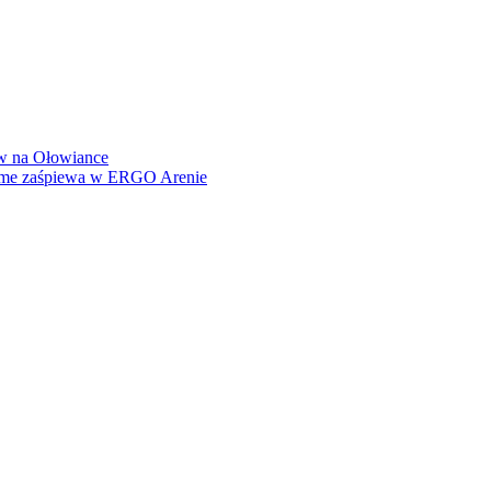
how na Ołowiance
Dame zaśpiewa w ERGO Arenie