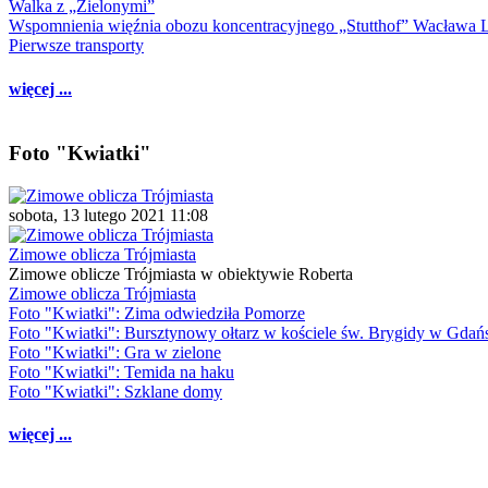
Walka z „Zielonymi”
Wspomnienia więźnia obozu koncentracyjnego „Stutthof” Wacława 
Pierwsze transporty
więcej ...
Foto "Kwiatki"
sobota, 13 lutego 2021 11:08
Zimowe oblicza Trójmiasta
Zimowe oblicze Trójmiasta w obiektywie Roberta
Zimowe oblicza Trójmiasta
Foto "Kwiatki": Zima odwiedziła Pomorze
Foto "Kwiatki": Bursztynowy ołtarz w kościele św. Brygidy w Gdań
Foto "Kwiatki": Gra w zielone
Foto "Kwiatki": Temida na haku
Foto "Kwiatki": Szklane domy
więcej ...