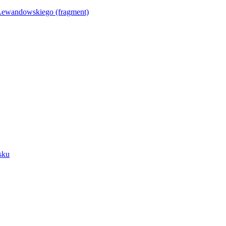
Lewandowskiego (fragment)
sku