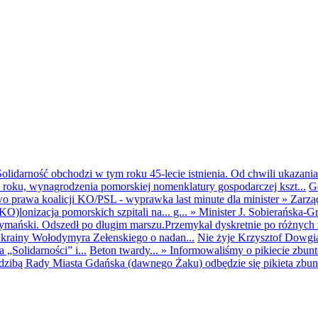
olidarność obchodzi w tym roku 45-lecie istnienia. Od chwili ukazania
25 roku, wynagrodzenia pomorskiej nomenklatury gospodarczej kszt...
G
o prawa koalicji KO/PSL - wyprawka last minute dla minister
»
Zarzą
O)lonizacja pomorskich szpitali na... g...
»
Minister J. Sobierańska-G
mański. Odszedł po długim marszu.Przemykał dyskretnie po różnych r
krainy Wołodymyra Zełenskiego o nadan...
Nie żyje Krzysztof Dowgiał
„Solidarności” i...
Beton twardy...
»
Informowaliśmy o pikiecie zbu
dzibą Rady Miasta Gdańska (dawnego Żaku) odbędzie się pikieta zbun