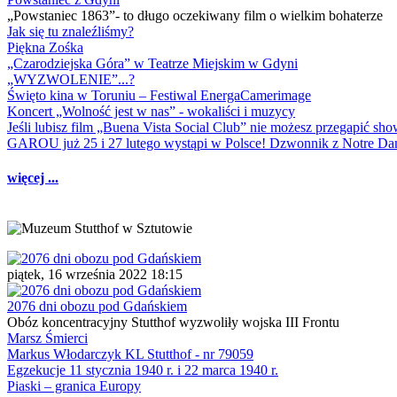
„Powstaniec 1863”- to długo oczekiwany film o wielkim bohaterze
Jak się tu znaleźliśmy?
Piękna Zośka
„Czarodziejska Góra” w Teatrze Miejskim w Gdyni
„WYZWOLENIE”...?
Święto kina w Toruniu – Festiwal EnergaCamerimage
Koncert „Wolność jest w nas” - wokaliści i muzycy
Jeśli lubisz film „Buena Vista Social Club” nie możesz przegapić s
GAROU już 25 i 27 lutego wystąpi w Polsce! Dzwonnik z Notre 
więcej ...
piątek, 16 września 2022 18:15
2076 dni obozu pod Gdańskiem
Obóz koncentracyjny Stutthof wyzwoliły wojska III Frontu
Marsz Śmierci
Markus Włodarczyk KL Stutthof - nr 79059
Egzekucje 11 stycznia 1940 r. i 22 marca 1940 r.
Piaski – granica Europy