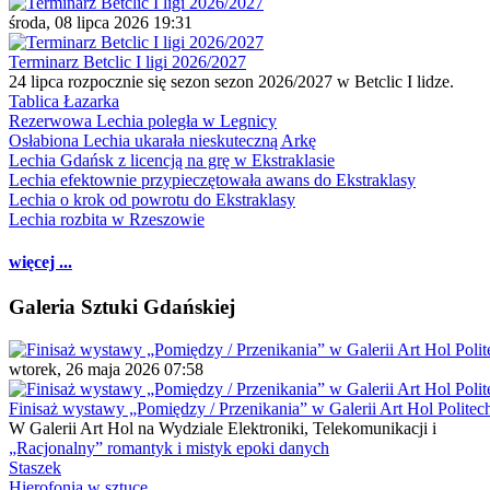
środa, 08 lipca 2026 19:31
Terminarz Betclic I ligi 2026/2027
24 lipca rozpocznie się sezon sezon 2026/2027 w Betclic I lidze.
Tablica Łazarka
Rezerwowa Lechia poległa w Legnicy
Osłabiona Lechia ukarała nieskuteczną Arkę
Lechia Gdańsk z licencją na grę w Ekstraklasie
Lechia efektownie przypieczętowała awans do Ekstraklasy
Lechia o krok od powrotu do Ekstraklasy
Lechia rozbita w Rzeszowie
więcej ...
Galeria Sztuki Gdańskiej
wtorek, 26 maja 2026 07:58
Finisaż wystawy „Pomiędzy / Przenikania” w Galerii Art Hol Politec
W Galerii Art Hol na Wydziale Elektroniki, Telekomunikacji i
„Racjonalny” romantyk i mistyk epoki danych
Staszek
Hierofonia w sztuce