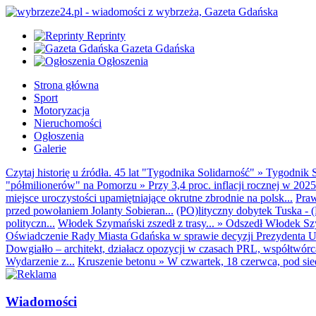
Reprinty
Gazeta Gdańska
Ogłoszenia
Strona główna
Sport
Motoryzacja
Nieruchomości
Ogłoszenia
Galerie
Czytaj historię u źródła. 45 lat "Tygodnika Solidarność"
»
Tygodnik S
"półmilionerów" na Pomorzu
»
Przy 3,4 proc. inflacji rocznej w 20
miejsce uroczystości upamiętniające okrutne zbrodnie na polsk...
Praw
przed powołaniem Jolanty Sobieran...
(PO)lityczny dobytek Tuska - (K
polityczn...
Włodek Szymański zszedł z trasy...
»
Odszedł Włodek Szy
Oświadczenie Rady Miasta Gdańska w sprawie decyzji Prezydenta U
Dowgiałło – architekt, działacz opozycji w czasach PRL, współtwórca 
Wydarzenie z...
Kruszenie betonu
»
W czwartek, 18 czerwca, pod sie
Wiadomości