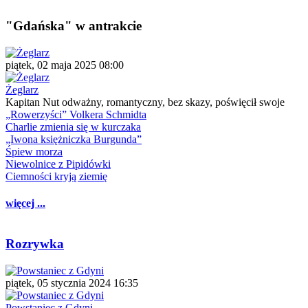
"Gdańska" w antrakcie
piątek, 02 maja 2025 08:00
Żeglarz
Kapitan Nut odważny, romantyczny, bez skazy, poświęcił swoje
„Rowerzyści” Volkera Schmidta
Charlie zmienia się w kurczaka
„Iwona księżniczka Burgunda”
Śpiew morza
Niewolnice z Pipidówki
Ciemności kryją ziemię
więcej ...
Rozrywka
piątek, 05 stycznia 2024 16:35
Powstaniec z Gdyni