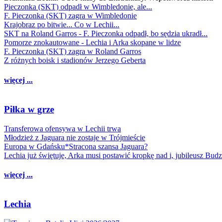
Pieczonka (SKT) odpadł w Wimbledonie, ale...
F. Pieczonka (SKT) zagra w Wimbledonie
Krajobraz po bitwie... Co w Lechii...
SKT na Roland Garros - F. Pieczonka odpadł, bo sędzia ukradł...
Pomorze znokautowane - Lechia i Arka skopane w lidze
F. Pieczonka (SKT) zagra w Roland Garros
Z różnych boisk i stadionów Jerzego Geberta
więcej ...
Piłka w grze
Transferowa ofensywa w Lechii trwa
Młodzież z Jaguara nie zostaje w Trójmieście
Europa w Gdańsku*Stracona szansa Jaguara?
Lechia już świętuje, Arka musi postawić kropkę nad i, jubileusz Bud
więcej ...
Lechia