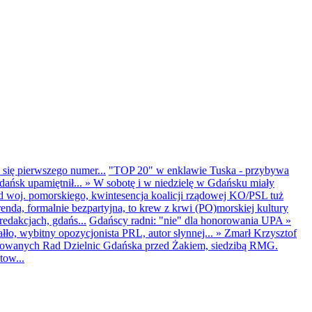
 się pierwszego numer...
"TOP 20" w enklawie Tuska - przybywa
dańsk upamiętnił...
»
W sobotę i w niedzielę w Gdańsku miały
d woj. pomorskiego, kwintesencja koalicji rządowej KO/PSL tuż
renda, formalnie bezpartyjna, to krew z krwi (PO)morskiej kultury
edakcjach, gdańs...
Gdańscy radni: "nie" dla honorowania UPA
»
ło, wybitny opozycjonista PRL, autor słynnej...
»
Zmarł Krzysztof
ntowanych Rad Dzielnic Gdańska przed Żakiem, siedzibą RMG.
tow...