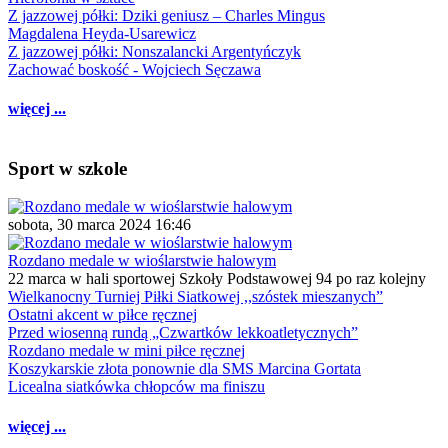
Z jazzowej półki: Dziki geniusz – Charles Mingus
Magdalena Heyda-Usarewicz
Z jazzowej półki: Nonszalancki Argentyńczyk
Zachować boskość - Wojciech Sęczawa
więcej ...
Sport w szkole
sobota, 30 marca 2024 16:46
Rozdano medale w wioślarstwie halowym
22 marca w hali sportowej Szkoły Podstawowej 94 po raz kolejny
Wielkanocny Turniej Piłki Siatkowej ,,szóstek mieszanych”
Ostatni akcent w piłce ręcznej
Przed wiosenną rundą „Czwartków lekkoatletycznych”
Rozdano medale w mini piłce ręcznej
Koszykarskie złota ponownie dla SMS Marcina Gortata
Licealna siatkówka chłopców ma finiszu
więcej ...