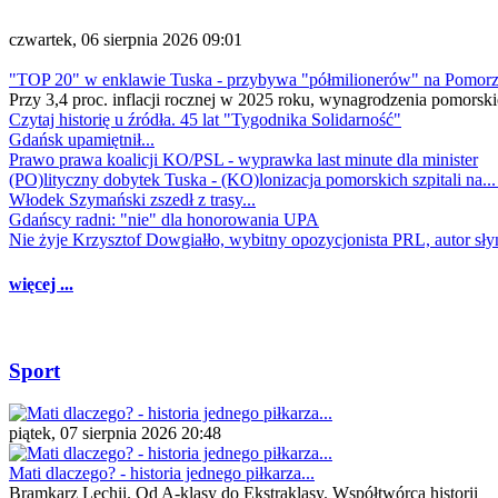
czwartek, 06 sierpnia 2026 09:01
"TOP 20" w enklawie Tuska - przybywa "półmilionerów" na Pomor
Przy 3,4 proc. inflacji rocznej w 2025 roku, wynagrodzenia pomorski
Czytaj historię u źródła. 45 lat "Tygodnika Solidarność"
Gdańsk upamiętnił...
Prawo prawa koalicji KO/PSL - wyprawka last minute dla minister
(PO)lityczny dobytek Tuska - (KO)lonizacja pomorskich szpitali na..
Włodek Szymański zszedł z trasy...
Gdańscy radni: "nie" dla honorowania UPA
Nie żyje Krzysztof Dowgiałło, wybitny opozycjonista PRL, autor sł
więcej ...
Sport
piątek, 07 sierpnia 2026 20:48
Mati dlaczego? - historia jednego piłkarza...
Bramkarz Lechii. Od A-klasy do Ekstraklasy. Współtwórca historii