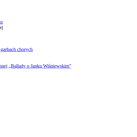
zu
ej
. garbach chorych
ynnej „Ballady o Janku Wiśniewskim”