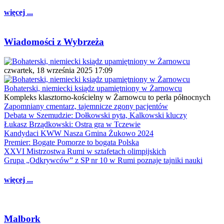
więcej ...
Wiadomości z Wybrzeża
czwartek, 18 września 2025 17:09
Bohaterski, niemiecki ksiądz upamiętniony w Żarnowcu
Kompleks klasztorno-kościelny w Żarnowcu to perła północnych
Zapomniany cmentarz, tajemnicze zgony pacjentów
Debata w Szemudzie: Dołkowski pyta, Kalkowski kluczy
Łukasz Brządkowski: Ostra gra w Tczewie
Kandydaci KWW Nasza Gmina Żukowo 2024
Premier: Bogate Pomorze to bogata Polska
XXVI Mistrzostwa Rumi w sztafetach olimpijskich
Grupa „Odkrywców” z SP nr 10 w Rumi poznaje tajniki nauki
więcej ...
Malbork