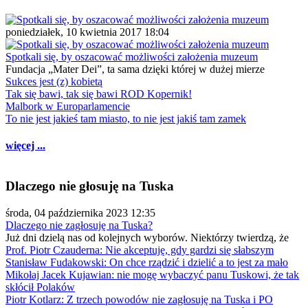
poniedziałek, 10 kwietnia 2017 18:04
Spotkali się, by oszacować możliwości założenia muzeum
Fundacja „Mater Dei”, ta sama dzięki której w dużej mierze
Sukces jest (z) kobietą
Tak się bawi, tak się bawi ROD Kopernik!
Malbork w Europarlamencie
To nie jest jakieś tam miasto, to nie jest jakiś tam zamek
więcej ...
Dlaczego nie głosuję na Tuska
środa, 04 października 2023 12:35
Dlaczego nie zagłosuję na Tuska?
Już dni dzielą nas od kolejnych wyborów. Niektórzy twierdzą, że
Prof. Piotr Czauderna: Nie akceptuję, gdy gardzi się słabszym
Stanisław Fudakowski: On chce rządzić i dzielić a to jest za mało
Mikołaj Jacek Kujawian: nie mogę wybaczyć panu Tuskowi, że tak
skłócił Polaków
Piotr Kotlarz: Z trzech powodów nie zagłosuję na Tuska i PO