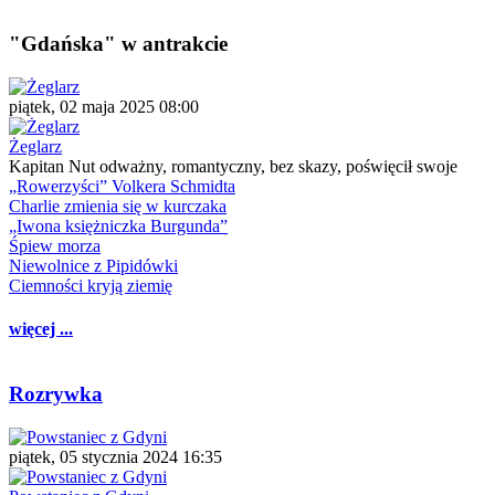
"Gdańska" w antrakcie
piątek, 02 maja 2025 08:00
Żeglarz
Kapitan Nut odważny, romantyczny, bez skazy, poświęcił swoje
„Rowerzyści” Volkera Schmidta
Charlie zmienia się w kurczaka
„Iwona księżniczka Burgunda”
Śpiew morza
Niewolnice z Pipidówki
Ciemności kryją ziemię
więcej ...
Rozrywka
piątek, 05 stycznia 2024 16:35