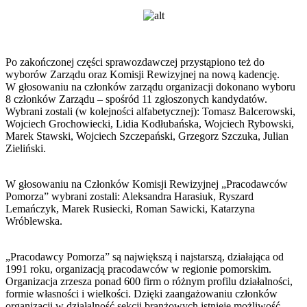
Po zakończonej części sprawozdawczej przystąpiono też do
wyborów Zarządu oraz Komisji Rewizyjnej na nową kadencję.
W głosowaniu na członków zarządu organizacji dokonano wyboru
8 członków Zarządu – spośród 11 zgłoszonych kandydatów.
Wybrani zostali (w kolejności alfabetycznej): Tomasz Balcerowski,
Wojciech Grochowiecki, Lidia Kodłubańska, Wojciech Rybowski,
Marek Stawski, Wojciech Szczepański, Grzegorz Szczuka, Julian
Zieliński.
W głosowaniu na Członków Komisji Rewizyjnej „Pracodawców
Pomorza” wybrani zostali: Aleksandra Harasiuk, Ryszard
Lemańczyk, Marek Rusiecki, Roman Sawicki, Katarzyna
Wróblewska.
„Pracodawcy Pomorza” są największą i najstarszą, działająca od
1991 roku, organizacją pracodawców w regionie pomorskim.
Organizacja zrzesza ponad 600 firm o różnym profilu działalności,
formie własności i wielkości. Dzięki zaangażowaniu członków
organizacji w działalność sekcji branżowych istnieje możliwość