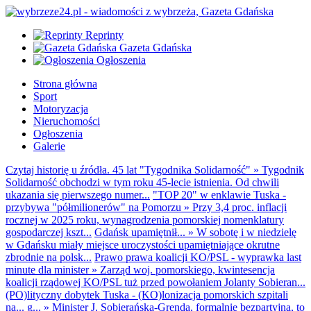
Reprinty
Gazeta Gdańska
Ogłoszenia
Strona główna
Sport
Motoryzacja
Nieruchomości
Ogłoszenia
Galerie
Czytaj historię u źródła. 45 lat "Tygodnika Solidarność"
»
Tygodnik
Solidarność obchodzi w tym roku 45-lecie istnienia. Od chwili
ukazania się pierwszego numer...
"TOP 20" w enklawie Tuska -
przybywa "półmilionerów" na Pomorzu
»
Przy 3,4 proc. inflacji
rocznej w 2025 roku, wynagrodzenia pomorskiej nomenklatury
gospodarczej kszt...
Gdańsk upamiętnił...
»
W sobotę i w niedzielę
w Gdańsku miały miejsce uroczystości upamiętniające okrutne
zbrodnie na polsk...
Prawo prawa koalicji KO/PSL - wyprawka last
minute dla minister
»
Zarząd woj. pomorskiego, kwintesencja
koalicji rządowej KO/PSL tuż przed powołaniem Jolanty Sobieran...
(PO)lityczny dobytek Tuska - (KO)lonizacja pomorskich szpitali
na... g...
»
Minister J. Sobierańska-Grenda, formalnie bezpartyjna, to