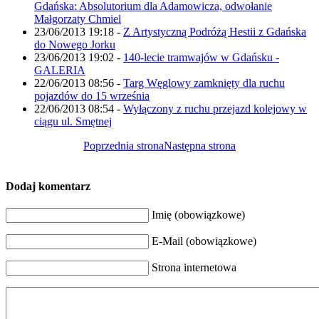
Gdańska: Absolutorium dla Adamowicza, odwołanie
Małgorzaty Chmiel
23/06/2013 19:18
-
Z Artystyczną Podróżą Hestii z Gdańska
do Nowego Jorku
23/06/2013 19:02
-
140-lecie tramwajów w Gdańsku -
GALERIA
22/06/2013 08:56
-
Targ Węglowy zamknięty dla ruchu
pojazdów do 15 września
22/06/2013 08:54
-
Wyłączony z ruchu przejazd kolejowy w
ciągu ul. Smętnej
Poprzednia strona
Następna strona
Dodaj komentarz
Imię (obowiązkowe)
E-Mail (obowiązkowe)
Strona internetowa