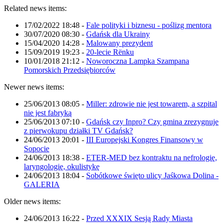
Related news items:
17/02/2022 18:48
-
Fale polityki i biznesu - poślizg mentora
30/07/2020 08:30
-
Gdańsk dla Ukrainy
15/04/2020 14:28
-
Malowany prezydent
15/09/2019 19:23
-
20-lecie Rënku
10/01/2018 21:12
-
Noworoczna Lampka Szampana
Pomorskich Przedsiębiorców
Newer news items:
25/06/2013 08:05
-
Miller: zdrowie nie jest towarem, a szpital
nie jest fabryką
25/06/2013 07:10
-
Gdańsk czy Inpro? Czy gmina zrezygnuje
z pierwokupu działki TV Gdańsk?
24/06/2013 20:01
-
III Europejski Kongres Finansowy w
Sopocie
24/06/2013 18:38
-
ETER-MED bez kontraktu na nefrologię,
laryngologię, okulistykę
24/06/2013 18:04
-
Sobótkowe święto ulicy Jaśkowa Dolina -
GALERIA
Older news items:
24/06/2013 16:22
-
Przed XXXIX Sesją Rady Miasta