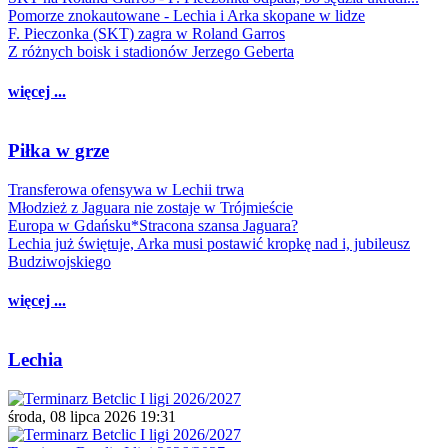
Pomorze znokautowane - Lechia i Arka skopane w lidze
F. Pieczonka (SKT) zagra w Roland Garros
Z różnych boisk i stadionów Jerzego Geberta
więcej ...
Piłka w grze
Transferowa ofensywa w Lechii trwa
Młodzież z Jaguara nie zostaje w Trójmieście
Europa w Gdańsku*Stracona szansa Jaguara?
Lechia już świętuje, Arka musi postawić kropkę nad i, jubileusz
Budziwojskiego
więcej ...
Lechia
środa, 08 lipca 2026 19:31