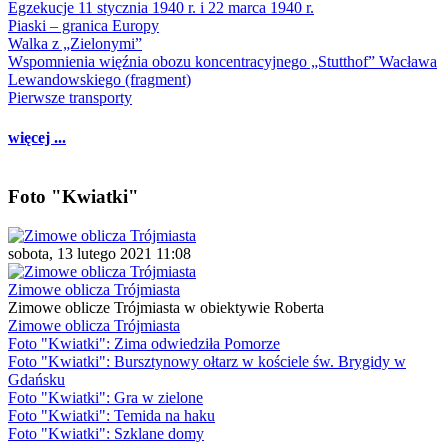
Egzekucje 11 stycznia 1940 r. i 22 marca 1940 r.
Piaski – granica Europy
Walka z „Zielonymi”
Wspomnienia więźnia obozu koncentracyjnego „Stutthof” Wacława
Lewandowskiego (fragment)
Pierwsze transporty
więcej ...
Foto "Kwiatki"
sobota, 13 lutego 2021 11:08
Zimowe oblicza Trójmiasta
Zimowe oblicze Trójmiasta w obiektywie Roberta
Zimowe oblicza Trójmiasta
Foto "Kwiatki": Zima odwiedziła Pomorze
Foto "Kwiatki": Bursztynowy ołtarz w kościele św. Brygidy w
Gdańsku
Foto "Kwiatki": Gra w zielone
Foto "Kwiatki": Temida na haku
Foto "Kwiatki": Szklane domy