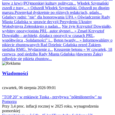
krew z krwi (PO)morskiej kultury polityczn...
Włodek Szymański
zszedł z trasy...
»
Odszedł Włodek Szymański. Odszedł po długim
marszu.Przemykał dyskretnie po różnych redakcjach, gdańs...
Gdańscy radni: "nie" dla honorowania UPA
»
Oświadczenie Rady
Miasta Gdańska w sprawie decyzji Prezydenta Ukrainy
Wołodymyra Zełenskiego o nadan...
Nie żyje Krzysztof Dowgiałło,
wybitny opozycjonista PRL, autor słynnej...
»
Zmarł Krzysztof
Dowgiałło – architekt, działacz opozycji w czasach PRL,
współtwórca „Solidarności” i...
Beton twardy...
»
Informowaliśmy o
pikiecie zbuntowanych Rad Dzielnic Gdańska przed Żakiem,
siedzibą RMG. Wydarzenie z...
Kruszenie betonu
»
W czwartek, 18
czerwca, pod siedzibą Rady Miasta Gdańska (dawnego Żaku)
odbędzie się pikieta zbuntow...
Wiadomości
czwartek, 06 sierpnia 2026 09:01
"TOP 20" w enklawie Tuska - przybywa "półmilionerów" na
Pomorzu
Przy 3,4 proc. inflacji rocznej w 2025 roku, wynagrodzenia
pomorskiej