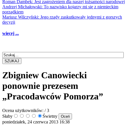
Roman Dambek: Jest zagrożeniem dla naszej tożsamości narodowej
Andrzej Michałowski: To nazwisko kojarzy mi się z niemieckim
porządkiem
Mariusz Wilczyński: Jego rządy zaskutkowały jednymi z gorszych
decyzji
więcej ...
SZUKAJ
Zbigniew Canowiecki
ponownie prezesem
„Pracodawców Pomorza”
Ocena użytkowników:
/ 3
Słaby
Świetny
poniedziałek, 24 czerwca 2013 16:38