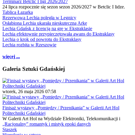
Terminarz Betclic I ligi 2026/2027
24 lipca rozpocznie się sezon sezon 2026/2027 w Betclic I lidze.
Tablica Łazarka
Rezerwowa Lechia poległa w Legnicy
Osłabiona Lechia ukarała nieskuteczną Arkę
Lechia Gdańsk z licencją na grę w Ekstraklasie
Lechia efektownie przypieczętowała awans do Ekstraklasy
Lechia o krok od powrotu do Ekstraklasy
Lechia rozbita w Rzeszowie
więcej ...
Galeria Sztuki Gdańskiej
wtorek, 26 maja 2026 07:58
Finisaż wystawy „Pomiędzy / Przenikania” w Galerii Art Hol
Politechniki Gdańskiej
W Galerii Art Hol na Wydziale Elektroniki, Telekomunikacji i
„Racjonalny” romantyk i mistyk epoki danych
Staszek
Hierofonia w sztuce