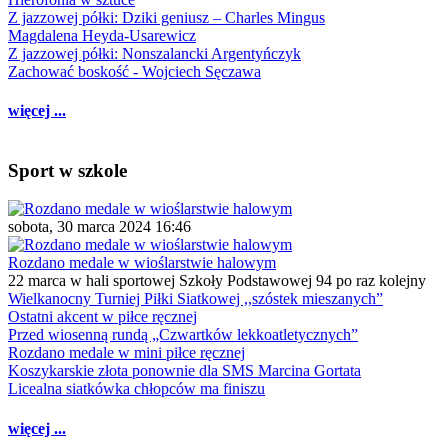
Z jazzowej półki: Dziki geniusz – Charles Mingus
Magdalena Heyda-Usarewicz
Z jazzowej półki: Nonszalancki Argentyńczyk
Zachować boskość - Wojciech Sęczawa
więcej ...
Sport w szkole
sobota, 30 marca 2024 16:46
Rozdano medale w wioślarstwie halowym
22 marca w hali sportowej Szkoły Podstawowej 94 po raz kolejny
Wielkanocny Turniej Piłki Siatkowej ,,szóstek mieszanych”
Ostatni akcent w piłce ręcznej
Przed wiosenną rundą „Czwartków lekkoatletycznych”
Rozdano medale w mini piłce ręcznej
Koszykarskie złota ponownie dla SMS Marcina Gortata
Licealna siatkówka chłopców ma finiszu
więcej ...