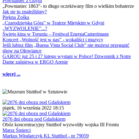
Powstaniec z Gdyni
„Powstaniec 1863”- to długo oczekiwany film o wielkim bohaterze
Jak się tu znaleźliśmy?
Piękna Zośka
„Czarodziejska Góra” w Teatrze Miejskim w Gdyni
„WYZWOLENIE”...?
Święto kina w Toruniu – Festiwal EnergaCamerimage
Koncert „Wolność jest w nas” - wokaliści i muzycy
Jeśli lubisz film „Buena Vista Social Club” nie możesz przegapić
show na Ołowiance
GAROU już 25 i 27 lutego wystąpi w Polsce! Dzwonnik z Notre
Dame zaśpiewa w ERGO Arenie
więcej ...
piątek, 16 września 2022 18:15
2076 dni obozu pod Gdańskiem
Obóz koncentracyjny Stutthof wyzwoliły wojska III Frontu
Marsz Śmierci
Markus Włodarczyk KL Stutthof - nr 79059