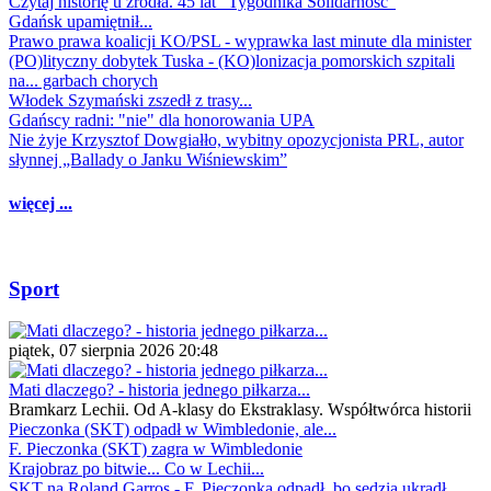
Czytaj historię u źródła. 45 lat "Tygodnika Solidarność"
Gdańsk upamiętnił...
Prawo prawa koalicji KO/PSL - wyprawka last minute dla minister
(PO)lityczny dobytek Tuska - (KO)lonizacja pomorskich szpitali
na... garbach chorych
Włodek Szymański zszedł z trasy...
Gdańscy radni: "nie" dla honorowania UPA
Nie żyje Krzysztof Dowgiałło, wybitny opozycjonista PRL, autor
słynnej „Ballady o Janku Wiśniewskim”
więcej ...
Sport
piątek, 07 sierpnia 2026 20:48
Mati dlaczego? - historia jednego piłkarza...
Bramkarz Lechii. Od A-klasy do Ekstraklasy. Współtwórca historii
Pieczonka (SKT) odpadł w Wimbledonie, ale...
F. Pieczonka (SKT) zagra w Wimbledonie
Krajobraz po bitwie... Co w Lechii...
SKT na Roland Garros - F. Pieczonka odpadł, bo sędzia ukradł...