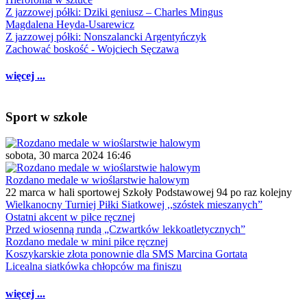
Z jazzowej półki: Dziki geniusz – Charles Mingus
Magdalena Heyda-Usarewicz
Z jazzowej półki: Nonszalancki Argentyńczyk
Zachować boskość - Wojciech Sęczawa
więcej ...
Sport w szkole
sobota, 30 marca 2024 16:46
Rozdano medale w wioślarstwie halowym
22 marca w hali sportowej Szkoły Podstawowej 94 po raz kolejny
Wielkanocny Turniej Piłki Siatkowej ,,szóstek mieszanych”
Ostatni akcent w piłce ręcznej
Przed wiosenną rundą „Czwartków lekkoatletycznych”
Rozdano medale w mini piłce ręcznej
Koszykarskie złota ponownie dla SMS Marcina Gortata
Licealna siatkówka chłopców ma finiszu
więcej ...