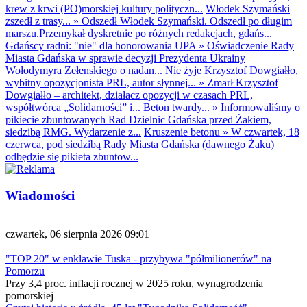
krew z krwi (PO)morskiej kultury polityczn...
Włodek Szymański
zszedł z trasy...
»
Odszedł Włodek Szymański. Odszedł po długim
marszu.Przemykał dyskretnie po różnych redakcjach, gdańs...
Gdańscy radni: "nie" dla honorowania UPA
»
Oświadczenie Rady
Miasta Gdańska w sprawie decyzji Prezydenta Ukrainy
Wołodymyra Zełenskiego o nadan...
Nie żyje Krzysztof Dowgiałło,
wybitny opozycjonista PRL, autor słynnej...
»
Zmarł Krzysztof
Dowgiałło – architekt, działacz opozycji w czasach PRL,
współtwórca „Solidarności” i...
Beton twardy...
»
Informowaliśmy o
pikiecie zbuntowanych Rad Dzielnic Gdańska przed Żakiem,
siedzibą RMG. Wydarzenie z...
Kruszenie betonu
»
W czwartek, 18
czerwca, pod siedzibą Rady Miasta Gdańska (dawnego Żaku)
odbędzie się pikieta zbuntow...
Wiadomości
czwartek, 06 sierpnia 2026 09:01
"TOP 20" w enklawie Tuska - przybywa "półmilionerów" na
Pomorzu
Przy 3,4 proc. inflacji rocznej w 2025 roku, wynagrodzenia
pomorskiej