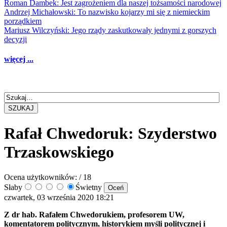
Roman Dambek: Jest zagrożeniem dla naszej tożsamości narodowej
Andrzej Michałowski: To nazwisko kojarzy mi się z niemieckim
porządkiem
Mariusz Wilczyński: Jego rządy zaskutkowały jednymi z gorszych
decyzji
więcej ...
SZUKAJ
Rafał Chwedoruk: Szyderstwo
Trzaskowskiego
Ocena użytkowników:
/ 18
Słaby
Świetny
czwartek, 03 września 2020 18:21
Z dr hab. Rafałem Chwedorukiem, profesorem UW,
komentatorem politycznym, historykiem myśli politycznej i