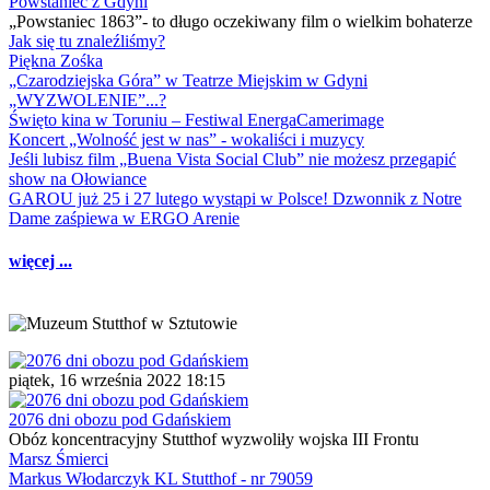
Powstaniec z Gdyni
„Powstaniec 1863”- to długo oczekiwany film o wielkim bohaterze
Jak się tu znaleźliśmy?
Piękna Zośka
„Czarodziejska Góra” w Teatrze Miejskim w Gdyni
„WYZWOLENIE”...?
Święto kina w Toruniu – Festiwal EnergaCamerimage
Koncert „Wolność jest w nas” - wokaliści i muzycy
Jeśli lubisz film „Buena Vista Social Club” nie możesz przegapić
show na Ołowiance
GAROU już 25 i 27 lutego wystąpi w Polsce! Dzwonnik z Notre
Dame zaśpiewa w ERGO Arenie
więcej ...
piątek, 16 września 2022 18:15
2076 dni obozu pod Gdańskiem
Obóz koncentracyjny Stutthof wyzwoliły wojska III Frontu
Marsz Śmierci
Markus Włodarczyk KL Stutthof - nr 79059