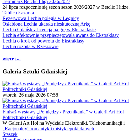
Terminarz Betclic I ligi 2026/2027
24 lipca rozpocznie się sezon sezon 2026/2027 w Betclic I lidze.
Tablica Łazarka
Rezerwowa Lechia poległa w Legnicy
Osłabiona Lechia ukarała nieskuteczną Arkę
Lechia Gdańsk z licencją na grę w Ekstraklasie
Lechia efektownie przypieczętowała awans do Ekstraklasy
Lechia o krok od powrotu do Ekstraklasy
Lechia rozbita w Rzeszowie
więcej ...
Galeria Sztuki Gdańskiej
wtorek, 26 maja 2026 07:58
Finisaż wystawy „Pomiędzy / Przenikania” w Galerii Art Hol
Politechniki Gdańskiej
W Galerii Art Hol na Wydziale Elektroniki, Telekomunikacji i
„Racjonalny” romantyk i mistyk epoki danych
Staszek
Hierofonia w sztuce