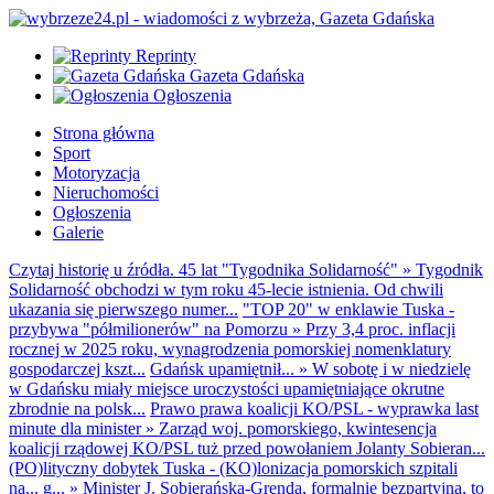
Reprinty
Gazeta Gdańska
Ogłoszenia
Strona główna
Sport
Motoryzacja
Nieruchomości
Ogłoszenia
Galerie
Czytaj historię u źródła. 45 lat "Tygodnika Solidarność"
»
Tygodnik
Solidarność obchodzi w tym roku 45-lecie istnienia. Od chwili
ukazania się pierwszego numer...
"TOP 20" w enklawie Tuska -
przybywa "półmilionerów" na Pomorzu
»
Przy 3,4 proc. inflacji
rocznej w 2025 roku, wynagrodzenia pomorskiej nomenklatury
gospodarczej kszt...
Gdańsk upamiętnił...
»
W sobotę i w niedzielę
w Gdańsku miały miejsce uroczystości upamiętniające okrutne
zbrodnie na polsk...
Prawo prawa koalicji KO/PSL - wyprawka last
minute dla minister
»
Zarząd woj. pomorskiego, kwintesencja
koalicji rządowej KO/PSL tuż przed powołaniem Jolanty Sobieran...
(PO)lityczny dobytek Tuska - (KO)lonizacja pomorskich szpitali
na... g...
»
Minister J. Sobierańska-Grenda, formalnie bezpartyjna, to