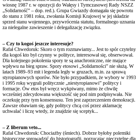
wiosnę 1987 r. w opozycji do Wałęsy i Tymczasowej Rady NSZZ
„Solidarność” – dop. red.). Grupa Gwiazdy domagała się powrotu
do stanu z 1981 roku, zwołania Komisji Krajowej w jej składzie
sprzed stanu wojennego, przywrócenia statutu, formalnego uznania
za nielegalne zawieszenie i delegalizację związku.
– Czy to kogoś jeszcze interesuje?
Rafał Chwedoruk: Skoro o tym rozmawiamy... Jest to spór czytelny
dla kogoś kto był czynny w polityce, interesował się, obserwował.
Dla kolejnego pokolenia spory te są anachroniczne, nie mające
wpływu na bieg spraw. Spory etosowi „Solidarności” nie służą. W
latach 1989–93 mit i legenda legły w gruzach, m.in. za sprawą
styropianowych sporów. Nie było przypadkiem, że wybory w 1993
i 1995 roku wygrali politycznie „niestyropianowi” politycy i
formacje. Ów etos był wręcz wykpiwany, mimo że chwilę
wcześniej zdecydowana większość się pod nim podpisywała. Nie
oczekuję przy tym konsensusu. Ten jest zaprzeczeniem demokracji.
Zawsze obawiam się, gdy politycy chcą coś przez aklamację
uchwalać i liczę wtedy, że znajdzie się sceptyk...
– Z liberum veto...
Rafał Chwedoruk: Chociażby (śmiech). Dobrze byłoby polemiki
historyczne sprowadzić do historiografii, porzucając nieczytelne dla