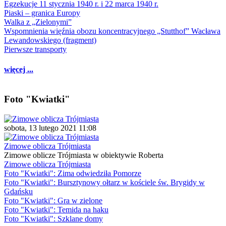
Egzekucje 11 stycznia 1940 r. i 22 marca 1940 r.
Piaski – granica Europy
Walka z „Zielonymi”
Wspomnienia więźnia obozu koncentracyjnego „Stutthof” Wacława
Lewandowskiego (fragment)
Pierwsze transporty
więcej ...
Foto "Kwiatki"
sobota, 13 lutego 2021 11:08
Zimowe oblicza Trójmiasta
Zimowe oblicze Trójmiasta w obiektywie Roberta
Zimowe oblicza Trójmiasta
Foto "Kwiatki": Zima odwiedziła Pomorze
Foto "Kwiatki": Bursztynowy ołtarz w kościele św. Brygidy w
Gdańsku
Foto "Kwiatki": Gra w zielone
Foto "Kwiatki": Temida na haku
Foto "Kwiatki": Szklane domy