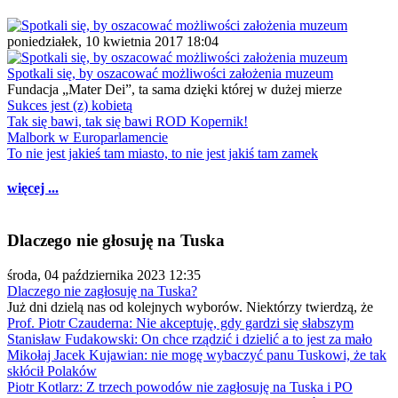
poniedziałek, 10 kwietnia 2017 18:04
Spotkali się, by oszacować możliwości założenia muzeum
Fundacja „Mater Dei”, ta sama dzięki której w dużej mierze
Sukces jest (z) kobietą
Tak się bawi, tak się bawi ROD Kopernik!
Malbork w Europarlamencie
To nie jest jakieś tam miasto, to nie jest jakiś tam zamek
więcej ...
Dlaczego nie głosuję na Tuska
środa, 04 października 2023 12:35
Dlaczego nie zagłosuję na Tuska?
Już dni dzielą nas od kolejnych wyborów. Niektórzy twierdzą, że
Prof. Piotr Czauderna: Nie akceptuję, gdy gardzi się słabszym
Stanisław Fudakowski: On chce rządzić i dzielić a to jest za mało
Mikołaj Jacek Kujawian: nie mogę wybaczyć panu Tuskowi, że tak
skłócił Polaków
Piotr Kotlarz: Z trzech powodów nie zagłosuję na Tuska i PO