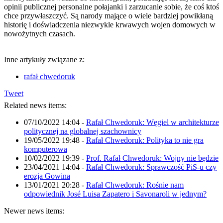
opinii publicznej personalne połajanki i zarzucanie sobie, że coś ktoś
chce przywłaszczyć. Są narody mające o wiele bardziej powikłaną
historię i doświadczenia niezwykle krwawych wojen domowych w
nowożytnych czasach.
Inne artykuły związane z:
rafał chwedoruk
Tweet
Related news items:
07/10/2022 14:04
-
Rafał Chwedoruk: Węgiel w architekturze
politycznej na globalnej szachownicy
19/05/2022 19:48
-
Rafał Chwedoruk: Polityka to nie gra
komputerowa
10/02/2022 19:39
-
Prof. Rafał Chwedoruk: Wojny nie będzie
23/04/2021 14:04
-
Rafał Chwedoruk: Sprawczość PiS-u czy
erozja Gowina
13/01/2021 20:28
-
Rafał Chwedoruk: Rośnie nam
odpowiednik José Luisa Zapatero i Savonaroli w jednym?
Newer news items: