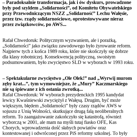
– Paradoksalnie transformacja, jak i ów dyskurs, prowadzone
były pod szyldem „Solidarności”, od Komitetu Obywatelskiego
przy Przewodniczącym NSZZ „Solidarność” Lechu Wałęsie,
przez tzw. rządy solidarnościowe, oprotestowywane nieraz
przez związkowców, po AWS...
Rafał Chwedoruk: Politycznym wyzwaniem, ale i porażką,
„Solidarności” jako związku zawodowego było żyrowanie reform.
Najpierw tych z końca 1989 roku, które nie skończyły się dobrze
dla klasy robotniczej. Konsekwencją polityczną, swoistym
podsumowaniem, było zwycięstwo SLD w wyborach w 1993 roku.
– Spektakularne zwycięstwo „Ole Olek!” nad „Wyrwij murom
zęby krat...”, tym wymowniejsze, że „Mury” Kaczmarskiego
nie są śpiewane z ich ostania zwrotką...
Rafał Chwedoruk: W wyborach prezydenckich 1995 kandydat
lewicy Kwaśniewski zwyciężył z Wałęsą. Drugim, być może
większym, błędem „Solidarności” były czasy rządów AWS w
sojuszu z Unią Wolności, skutkujące drugą falą neoliberalnych
reform. To zaangażowanie zakończyło się katastrofą, również
wyborczą w 2001, ale mam na myśli tutaj fiasko OFE, Kas
Chorych, wprowadzenia dość słabych powiatów oraz
kontestowanej i odwróconej przez PiS reformy szkolnej. To były