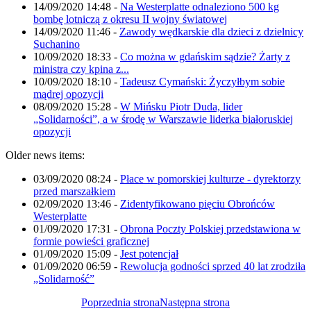
14/09/2020 14:48
-
Na Westerplatte odnaleziono 500 kg
bombę lotniczą z okresu II wojny światowej
14/09/2020 11:46
-
Zawody wędkarskie dla dzieci z dzielnicy
Suchanino
10/09/2020 18:33
-
Co można w gdańskim sądzie? Żarty z
ministra czy kpina z...
10/09/2020 18:10
-
Tadeusz Cymański: Życzyłbym sobie
mądrej opozycji
08/09/2020 15:28
-
W Mińsku Piotr Duda, lider
„Solidarności”, a w środę w Warszawie liderka białoruskiej
opozycji
Older news items:
03/09/2020 08:24
-
Płace w pomorskiej kulturze - dyrektorzy
przed marszałkiem
02/09/2020 13:46
-
Zidentyfikowano pięciu Obrońców
Westerplatte
01/09/2020 17:31
-
Obrona Poczty Polskiej przedstawiona w
formie powieści graficznej
01/09/2020 15:09
-
Jest potencjał
01/09/2020 06:59
-
Rewolucja godności sprzed 40 lat zrodziła
„Solidarność”
Poprzednia strona
Następna strona