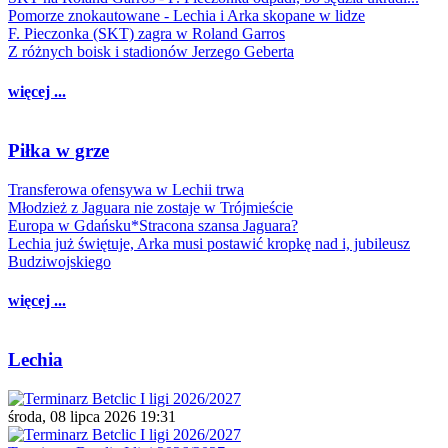
Pomorze znokautowane - Lechia i Arka skopane w lidze
F. Pieczonka (SKT) zagra w Roland Garros
Z różnych boisk i stadionów Jerzego Geberta
więcej ...
Piłka w grze
Transferowa ofensywa w Lechii trwa
Młodzież z Jaguara nie zostaje w Trójmieście
Europa w Gdańsku*Stracona szansa Jaguara?
Lechia już świętuje, Arka musi postawić kropkę nad i, jubileusz
Budziwojskiego
więcej ...
Lechia
środa, 08 lipca 2026 19:31