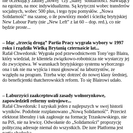
nie oczekujący żadnej „nowej” czy „starej” solidarności. Stawiający
na egoizm, na moc indywidualizmu. Są krytyczni wobec transferów
socjalnych, wobec 500 plus, i tego typu pomysłów. „Nowa
Solidarność” ma szansę, o ile powtórzy model i ścieżkę brytyjskiej
New Labour Party (nie „New Left” z lat 60 – dop. red.), co nie
będzie proste...
– Idąc „trzecią drogą” Partia Pracy wygrała wybory w 1997
roku i rządziła Wielką Brytanią czternaście lat...
Rafał Chwedoruk: Wygrała pod przewodnictwem Tony’ego Blaira,
który wiedział, że klientela związkowo-robotnicza nie wystarczy jej
do zwycięstwa. W warunkach brytyjskiego systemu wyborczego
ona i tak nie ma wyjścia i musi głosować na laburzystów, ze
względu na program. Trzeba więc dotrzeć do nowej klasy średniej,
do beneficjentki thatcherowskich reform. To się Blairowi udało.
– Laburzyści zaakceptowali zasady wolnorynkowe,
zapowiedzieli reformy ustrojowe...
Rafał Chwedoruk: I uzyskali jeden z najlepszych w swej historii
wyników. Podobnie rozplanowano „Nową Solidarność”. Przecież
elektorat liberalny i tak zagłosuje na formację Trzaskowskiego, nie
na PiS, nie na lewicę. Odwołanie do „Solidarności” propozycję
polityczną adresuje niemal do wszystkich. De iure Platforma jest
partią chadecką...