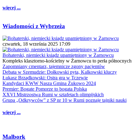
więcej ...
Wiadomości z Wybrzeża
czwartek, 18 września 2025 17:09
Bohaterski, niemiecki ksiądz upamiętniony w Żarnowcu
Kompleks klasztorno-kościelny w Żarnowcu to perła północnych
Zapomniany cmentarz, tajemnicze zgony pacjentów
Debata w Szemudzie: Dołkowski pyta, Kalkowski kluczy
Łukasz Brządkowski: Ostra gra w Tczewie
Kandydaci KWW Nasza Gmina Żukowo 2024
Premier: Bogate Pomorze to bogata Polska
XXVI Mistrzostwa Rumi w sztafetach olimpijskich
Grupa „Odkrywców” z SP nr 10 w Rumi poznaje tajniki nauki
więcej ...
Malbork