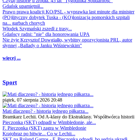
Czytaj historię u źródła. 45 lat "Tygodnika Solidarność"
Gdańsk upamiętnił...
Prawo prawa koalicji KO/PSL - wyprawka last minute dla minister
(PO)lityczny dobytek Tuska - (KO)lonizacja pomorskich szpitali
na... garbach chorych
Włodek Szymański zszedł z trasy...
Gdańscy radni: "nie" dla honorowania UPA
Nie żyje Krzysztof Dowgiałło, wybitny opozycjonista PRL, autor
słynnej „Ballady o Janku Wiśniewskim”
więcej ...
Sport
piątek, 07 sierpnia 2026 20:48
Mati dlaczego? - historia jednego piłkarza...
Bramkarz Lechii. Od A-klasy do Ekstraklasy. Współtwórca historii
Pieczonka (SKT) odpadł w Wimbledonie, ale...
F. Pieczonka (SKT) zagra w Wimbledonie
Krajobraz po bitwie... Co w Lechii...
SKT na Roland Garros - F. Pieczonka odpadł, bo sędzia ukradł...