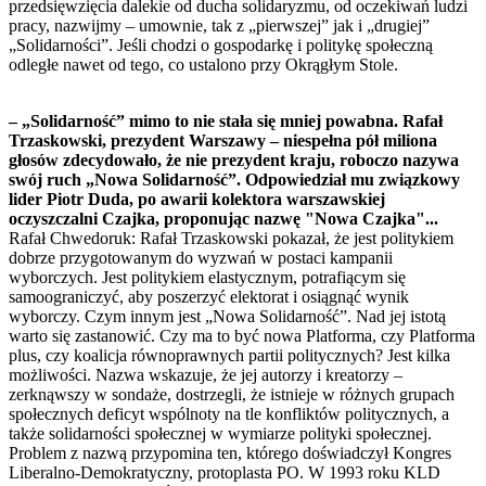
przedsięwzięcia dalekie od ducha solidaryzmu, od oczekiwań ludzi
pracy, nazwijmy – umownie, tak z „pierwszej” jak i „drugiej”
„Solidarności”. Jeśli chodzi o gospodarkę i politykę społeczną
odległe nawet od tego, co ustalono przy Okrągłym Stole.
– „Solidarność” mimo to nie stała się mniej powabna. Rafał
Trzaskowski, prezydent Warszawy – niespełna pół miliona
głosów zdecydowało, że nie prezydent kraju, roboczo nazywa
swój ruch „Nowa Solidarność”. Odpowiedział mu związkowy
lider Piotr Duda, po awarii kolektora warszawskiej
oczyszczalni Czajka, proponując nazwę "Nowa Czajka"...
Rafał Chwedoruk: Rafał Trzaskowski pokazał, że jest politykiem
dobrze przygotowanym do wyzwań w postaci kampanii
wyborczych. Jest politykiem elastycznym, potrafiącym się
samoograniczyć, aby poszerzyć elektorat i osiągnąć wynik
wyborczy. Czym innym jest „Nowa Solidarność”. Nad jej istotą
warto się zastanowić. Czy ma to być nowa Platforma, czy Platforma
plus, czy koalicja równoprawnych partii politycznych? Jest kilka
możliwości. Nazwa wskazuje, że jej autorzy i kreatorzy –
zerknąwszy w sondaże, dostrzegli, że istnieje w różnych grupach
społecznych deficyt wspólnoty na tle konfliktów politycznych, a
także solidarności społecznej w wymiarze polityki społecznej.
Problem z nazwą przypomina ten, którego doświadczył Kongres
Liberalno-Demokratyczny, protoplasta PO. W 1993 roku KLD