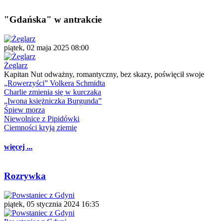
"Gdańska" w antrakcie
piątek, 02 maja 2025 08:00
Żeglarz
Kapitan Nut odważny, romantyczny, bez skazy, poświęcił swoje
„Rowerzyści” Volkera Schmidta
Charlie zmienia się w kurczaka
„Iwona księżniczka Burgunda”
Śpiew morza
Niewolnice z Pipidówki
Ciemności kryją ziemię
więcej ...
Rozrywka
piątek, 05 stycznia 2024 16:35