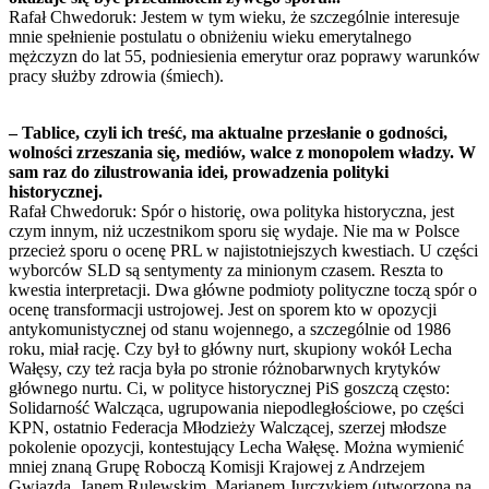
Rafał Chwedoruk: Jestem w tym wieku, że szczególnie interesuje
mnie spełnienie postulatu o obniżeniu wieku emerytalnego
mężczyzn do lat 55, podniesienia emerytur oraz poprawy warunków
pracy służby zdrowia (śmiech).
– Tablice, czyli ich treść, ma aktualne przesłanie o godności,
wolności zrzeszania się, mediów, walce z monopolem władzy. W
sam raz do zilustrowania idei, prowadzenia polityki
historycznej.
Rafał Chwedoruk: Spór o historię, owa polityka historyczna, jest
czym innym, niż uczestnikom sporu się wydaje. Nie ma w Polsce
przecież sporu o ocenę PRL w najistotniejszych kwestiach. U części
wyborców SLD są sentymenty za minionym czasem. Reszta to
kwestia interpretacji. Dwa główne podmioty polityczne toczą spór o
ocenę transformacji ustrojowej. Jest on sporem kto w opozycji
antykomunistycznej od stanu wojennego, a szczególnie od 1986
roku, miał rację. Czy był to główny nurt, skupiony wokół Lecha
Wałęsy, czy też racja była po stronie różnobarwnych krytyków
głównego nurtu. Ci, w polityce historycznej PiS goszczą często:
Solidarność Walcząca, ugrupowania niepodległościowe, po części
KPN, ostatnio Federacja Młodzieży Walczącej, szerzej młodsze
pokolenie opozycji, kontestujący Lecha Wałęsę. Można wymienić
mniej znaną Grupę Roboczą Komisji Krajowej z Andrzejem
Gwiazdą, Janem Rulewskim, Marianem Jurczykiem (utworzona na