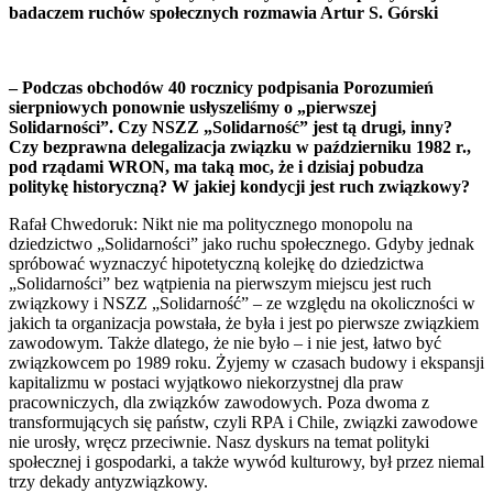
badaczem ruchów społecznych rozmawia Artur S. Górski
– Podczas obchodów 40 rocznicy podpisania Porozumień
sierpniowych ponownie usłyszeliśmy o „pierwszej
Solidarności”. Czy NSZZ „Solidarność” jest tą drugi, inny?
Czy bezprawna delegalizacja związku w październiku 1982 r.,
pod rządami WRON, ma taką moc, że i dzisiaj pobudza
politykę historyczną? W jakiej kondycji jest ruch związkowy?
Rafał Chwedoruk: Nikt nie ma politycznego monopolu na
dziedzictwo „Solidarności” jako ruchu społecznego. Gdyby jednak
spróbować wyznaczyć hipotetyczną kolejkę do dziedzictwa
„Solidarności” bez wątpienia na pierwszym miejscu jest ruch
związkowy i NSZZ „Solidarność” – ze względu na okoliczności w
jakich ta organizacja powstała, że była i jest po pierwsze związkiem
zawodowym. Także dlatego, że nie było – i nie jest, łatwo być
związkowcem po 1989 roku. Żyjemy w czasach budowy i ekspansji
kapitalizmu w postaci wyjątkowo niekorzystnej dla praw
pracowniczych, dla związków zawodowych. Poza dwoma z
transformujących się państw, czyli RPA i Chile, związki zawodowe
nie urosły, wręcz przeciwnie. Nasz dyskurs na temat polityki
społecznej i gospodarki, a także wywód kulturowy, był przez niemal
trzy dekady antyzwiązkowy.