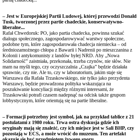
– Jest w Europejskiej Partii Ludowej, której przewodzi Donald
Tusk, tworzonej przez partie chadeckie, konserwatywno-
liberalne...
Rafał Chwedoruk: PO, jako partia chadecka, powinna szukać
dialogu społecznego, zagospodarowywać warstwy społeczne,
podobne tym, które zagospodarowała chadecja niemiecka – od
średniozamożnego chłopa z Bawarii i Nadrenii po mieszczanina z
Kolonii i antykomunisty z landów byłej NRD. Aby „Nowa
Solidarność” zaistniała, przekonała, trzeba czynów, nie słów. Nie
mam na myśli tego, czy oczyszczalnia „Czajka” będzie działała
sprawnie, czy nie. Ale to, czy w laboratorium, jakim staje się
Warszawa dla Rafała Trzaskowskiego, nie tylko jako prezydenta
Warszawy, będzie prowadzona polityka wskazująca na
poszukiwanie koncyliacji między różnymi interesami, że
Trzaskowski potrafi czasem nadepnąć na odcisk także grupom
lobbystycznym, które orientują się na partie liberalne.
– Formacji potrzebny jest symbol, jak na przykład tablice z 21
postulatami z 1980 roku. Trwa ostra dyskusja gdzie ich
oryginały mają się znaleźć, czy ich miejsce jest w Sali BHP, czy
pozostają w ECS, a może wrócić do muzeum. Ten artefakt
okazuje się być przedmiotem żywego sporu...