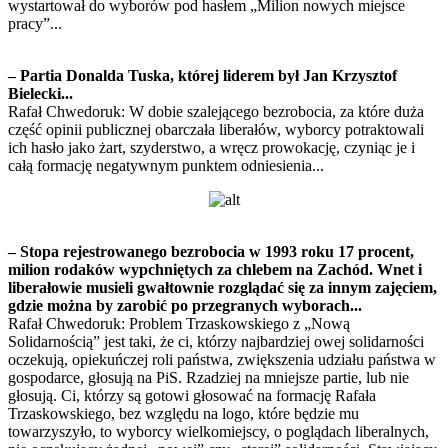
wystartował do wyborów pod hasłem „Milion nowych miejsce
pracy”...
– Partia Donalda Tuska, której liderem był Jan Krzysztof
Bielecki...
Rafał Chwedoruk: W dobie szalejącego bezrobocia, za które duża
część opinii publicznej obarczała liberałów, wyborcy potraktowali
ich hasło jako żart, szyderstwo, a wręcz prowokację, czyniąc je i
całą formację negatywnym punktem odniesienia...
– Stopa rejestrowanego bezrobocia w 1993 roku 17 procent,
milion rodaków wypchniętych za chlebem na Zachód. Wnet i
liberałowie musieli gwałtownie rozglądać się za innym zajęciem,
gdzie można by zarobić po przegranych wyborach...
Rafał Chwedoruk: Problem Trzaskowskiego z „Nową
Solidarnością” jest taki, że ci, którzy najbardziej owej solidarności
oczekują, opiekuńczej roli państwa, zwiększenia udziału państwa w
gospodarce, głosują na PiS. Rzadziej na mniejsze partie, lub nie
głosują. Ci, którzy są gotowi głosować na formację Rafała
Trzaskowskiego, bez względu na logo, które będzie mu
towarzyszyło, to wyborcy wielkomiejscy, o poglądach liberalnych,