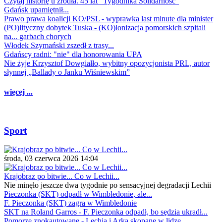
Czytaj historię u źródła. 45 lat "Tygodnika Solidarność"
Gdańsk upamiętnił...
Prawo prawa koalicji KO/PSL - wyprawka last minute dla minister
(PO)lityczny dobytek Tuska - (KO)lonizacja pomorskich szpitali
na... garbach chorych
Włodek Szymański zszedł z trasy...
Gdańscy radni: "nie" dla honorowania UPA
Nie żyje Krzysztof Dowgiałło, wybitny opozycjonista PRL, autor
słynnej „Ballady o Janku Wiśniewskim”
więcej ...
Sport
środa, 03 czerwca 2026 14:04
Krajobraz po bitwie... Co w Lechii...
Nie minęło jeszcze dwa tygodnie po sensacyjnej degradacji Lechii
Pieczonka (SKT) odpadł w Wimbledonie, ale...
F. Pieczonka (SKT) zagra w Wimbledonie
SKT na Roland Garros - F. Pieczonka odpadł, bo sędzia ukradł...
Pomorze znokautowane - Lechia i Arka skopane w lidze