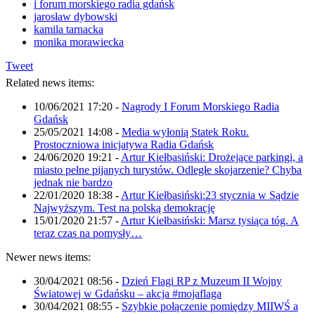
i forum morskiego radia gdańsk
jarosław dybowski
kamila tarnacka
monika morawiecka
Tweet
Related news items:
10/06/2021 17:20
-
Nagrody I Forum Morskiego Radia
Gdańsk
25/05/2021 14:08
-
Media wyłonią Statek Roku.
Prostoczniowa inicjatywa Radia Gdańsk
24/06/2020 19:21
-
Artur Kiełbasiński: Drożejące parkingi, a
miasto pełne pijanych turystów. Odległe skojarzenie? Chyba
jednak nie bardzo
22/01/2020 18:38
-
Artur Kiełbasiński:23 stycznia w Sądzie
Najwyższym. Test na polską demokrację
15/01/2020 21:57
-
Artur Kiełbasiński: Marsz tysiąca tóg. A
teraz czas na pomysły…
Newer news items:
30/04/2021 08:56
-
Dzień Flagi RP z Muzeum II Wojny
Światowej w Gdańsku – akcja #mojaflaga
30/04/2021 08:55
-
Szybkie połączenie pomiędzy MIIWŚ a