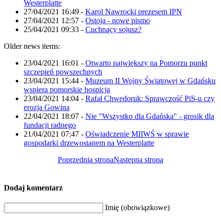
Westerplatte
27/04/2021 16:49
-
Karol Nawrocki prezesem IPN
27/04/2021 12:57
-
Ostoja - nowe pismo
25/04/2021 09:33
-
Cuchnący sojusz?
Older news items:
23/04/2021 16:01
-
Otwarto największy na Pomorzu punkt
szczepień powszechnych
23/04/2021 15:44
-
Muzeum II Wojny Światowej w Gdańsku
wspiera pomorskie hospicja
23/04/2021 14:04
-
Rafał Chwedoruk: Sprawczość PiS-u czy
erozja Gowina
22/04/2021 18:07
-
Nie "Wszystko dla Gdańska" - grosik dla
fundacji radnego
21/04/2021 07:47
-
Oświadczenie MIIWŚ w sprawie
gospodarki drzewostanem na Westerplatte
Poprzednia strona
Następna strona
Dodaj komentarz
Imię (obowiązkowe)