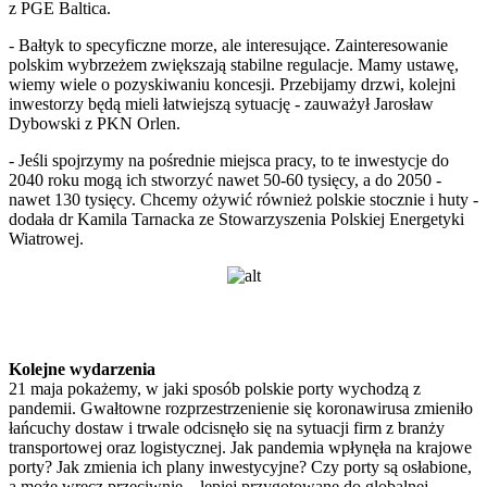
z PGE Baltica.
- Bałtyk to specyficzne morze, ale interesujące. Zainteresowanie
polskim wybrzeżem zwiększają stabilne regulacje. Mamy ustawę,
wiemy wiele o pozyskiwaniu koncesji. Przebijamy drzwi, kolejni
inwestorzy będą mieli łatwiejszą sytuację - zauważył Jarosław
Dybowski z PKN Orlen.
- Jeśli spojrzymy na pośrednie miejsca pracy, to te inwestycje do
2040 roku mogą ich stworzyć nawet 50-60 tysięcy, a do 2050 -
nawet 130 tysięcy. Chcemy ożywić również polskie stocznie i huty -
dodała dr Kamila Tarnacka ze Stowarzyszenia Polskiej Energetyki
Wiatrowej.
Kolejne wydarzenia
21 maja pokażemy, w jaki sposób polskie porty wychodzą z
pandemii. Gwałtowne rozprzestrzenienie się koronawirusa zmieniło
łańcuchy dostaw i trwale odcisnęło się na sytuacji firm z branży
transportowej oraz logistycznej. Jak pandemia wpłynęła na krajowe
porty? Jak zmienia ich plany inwestycyjne? Czy porty są osłabione,
a może wręcz przeciwnie – lepiej przygotowane do globalnej