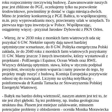
roku rozpoczniemy rzeczywistą budowę. Zaawansowanie naszych
prac jest zbliżone do PGE, oczekujemy tylko na pozwolenie
środowiskowe, powinniśmy je dostać w ciągu miesiąca-dwóch.
Mimo że jesteśmy konkurencją z PGE Baltica, to współpracujemy,
m.in. przy wyprowadzaniu mocy, przecieramy szlak w urzędach. To
pierwsza tego typu inwestycja w Polsce. Współpracując,
osiągniemy więcej - przyznał Jarosław Dybowski z PKN Orlen.
- Wierzę, że w 2030 roku z morskich farm wiatrowych uda się
pozyskać 6 GW. Niektóre raporty dają nawet bardziej
optymistyczne scenariusze, do 8 GW. Polityka energetyczna Polski
zakłada, że do 2040 roku z morskich farm wiatrowych pozyskamy
11 GW. Mamy jeszcze 3 innych inwestorów, którzy wystartowali z
projektami - PolEnergia i Equinor, Ocean Winds oraz RWE.
Wszyscy deklarują optymizm. stawa, którą w styczniu podpisał
prezydent, stworzyła system wsparcia i ramy prawne do tego, by
projekty mogły ruszyć z budową. Komisja Europejska pozytywnie
odnosi się do rozwiązań. Liczymy na szybką notyfikację -
poinformowała dr Kamila Tarnacka ze Stowarzyszenia Polskiej
Energetyki Wiatrowej.
- Bałtyk ma bardzo dobrą wietrzność, naszym atutem jest też to, że
nie jest zbyt głęboki. Są tez problemy, np. trudna geologiczna
struktura dna. Plusem jest mniejsze zafalowanie, minusem
potencjalne problemy z oblodzeniem - oceniła Monika Morawiecka