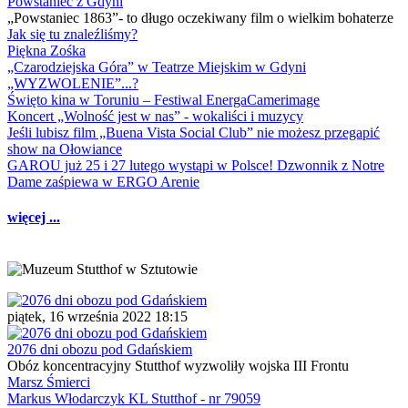
Powstaniec z Gdyni
„Powstaniec 1863”- to długo oczekiwany film o wielkim bohaterze
Jak się tu znaleźliśmy?
Piękna Zośka
„Czarodziejska Góra” w Teatrze Miejskim w Gdyni
„WYZWOLENIE”...?
Święto kina w Toruniu – Festiwal EnergaCamerimage
Koncert „Wolność jest w nas” - wokaliści i muzycy
Jeśli lubisz film „Buena Vista Social Club” nie możesz przegapić
show na Ołowiance
GAROU już 25 i 27 lutego wystąpi w Polsce! Dzwonnik z Notre
Dame zaśpiewa w ERGO Arenie
więcej ...
piątek, 16 września 2022 18:15
2076 dni obozu pod Gdańskiem
Obóz koncentracyjny Stutthof wyzwoliły wojska III Frontu
Marsz Śmierci
Markus Włodarczyk KL Stutthof - nr 79059