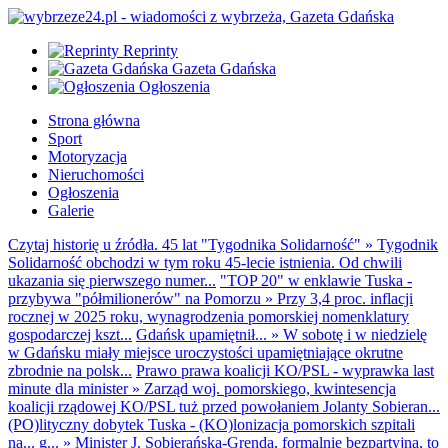
Reprinty
Gazeta Gdańska
Ogłoszenia
Strona główna
Sport
Motoryzacja
Nieruchomości
Ogłoszenia
Galerie
Czytaj historię u źródła. 45 lat "Tygodnika Solidarność"
»
Tygodnik
Solidarność obchodzi w tym roku 45-lecie istnienia. Od chwili
ukazania się pierwszego numer...
"TOP 20" w enklawie Tuska -
przybywa "półmilionerów" na Pomorzu
»
Przy 3,4 proc. inflacji
rocznej w 2025 roku, wynagrodzenia pomorskiej nomenklatury
gospodarczej kszt...
Gdańsk upamiętnił...
»
W sobotę i w niedzielę
w Gdańsku miały miejsce uroczystości upamiętniające okrutne
zbrodnie na polsk...
Prawo prawa koalicji KO/PSL - wyprawka last
minute dla minister
»
Zarząd woj. pomorskiego, kwintesencja
koalicji rządowej KO/PSL tuż przed powołaniem Jolanty Sobieran...
(PO)lityczny dobytek Tuska - (KO)lonizacja pomorskich szpitali
na... g...
»
Minister J. Sobierańska-Grenda, formalnie bezpartyjna, to