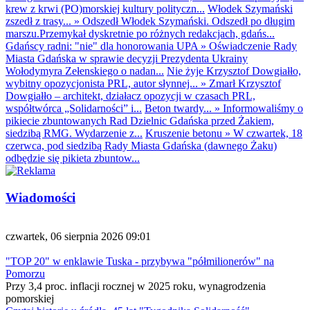
krew z krwi (PO)morskiej kultury polityczn...
Włodek Szymański
zszedł z trasy...
»
Odszedł Włodek Szymański. Odszedł po długim
marszu.Przemykał dyskretnie po różnych redakcjach, gdańs...
Gdańscy radni: "nie" dla honorowania UPA
»
Oświadczenie Rady
Miasta Gdańska w sprawie decyzji Prezydenta Ukrainy
Wołodymyra Zełenskiego o nadan...
Nie żyje Krzysztof Dowgiałło,
wybitny opozycjonista PRL, autor słynnej...
»
Zmarł Krzysztof
Dowgiałło – architekt, działacz opozycji w czasach PRL,
współtwórca „Solidarności” i...
Beton twardy...
»
Informowaliśmy o
pikiecie zbuntowanych Rad Dzielnic Gdańska przed Żakiem,
siedzibą RMG. Wydarzenie z...
Kruszenie betonu
»
W czwartek, 18
czerwca, pod siedzibą Rady Miasta Gdańska (dawnego Żaku)
odbędzie się pikieta zbuntow...
Wiadomości
czwartek, 06 sierpnia 2026 09:01
"TOP 20" w enklawie Tuska - przybywa "półmilionerów" na
Pomorzu
Przy 3,4 proc. inflacji rocznej w 2025 roku, wynagrodzenia
pomorskiej