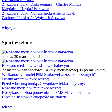
Z jazzowej półki: Dziki geniusz – Charles Mingus
Magdalena Heyda-Usarewicz
Z jazzowej półki: Nonszalancki Argentyńczyk
Zachować boskość - Wojciech Sęczawa
więcej ...
Sport w szkole
sobota, 30 marca 2024 16:46
Rozdano medale w wioślarstwie halowym
22 marca w hali sportowej Szkoły Podstawowej 94 po raz kolejny
Wielkanocny Turniej Piłki Siatkowej ,,szóstek mieszanych”
Ostatni akcent w piłce ręcznej
Przed wiosenną rundą „Czwartków lekkoatletycznych”
Rozdano medale w mini piłce ręcznej
Koszykarskie złota ponownie dla SMS Marcina Gortata
Licealna siatkówka chłopców ma finiszu
więcej ...