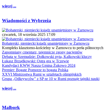
więcej ...
Wiadomości z Wybrzeża
czwartek, 18 września 2025 17:09
Bohaterski, niemiecki ksiądz upamiętniony w Żarnowcu
Kompleks klasztorno-kościelny w Żarnowcu to perła północnych
Zapomniany cmentarz, tajemnicze zgony pacjentów
Debata w Szemudzie: Dołkowski pyta, Kalkowski kluczy
Łukasz Brządkowski: Ostra gra w Tczewie
Kandydaci KWW Nasza Gmina Żukowo 2024
Premier: Bogate Pomorze to bogata Polska
XXVI Mistrzostwa Rumi w sztafetach olimpijskich
Grupa „Odkrywców” z SP nr 10 w Rumi poznaje tajniki nauki
więcej ...
Malbork