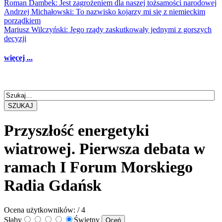
Roman Dambek: Jest zagrożeniem dla naszej tożsamości narodowej
Andrzej Michałowski: To nazwisko kojarzy mi się z niemieckim
porządkiem
Mariusz Wilczyński: Jego rządy zaskutkowały jednymi z gorszych
decyzji
więcej ...
SZUKAJ
Przyszłość energetyki
wiatrowej. Pierwsza debata w
ramach I Forum Morskiego
Radia Gdańsk
Ocena użytkowników:
/ 4
Słaby
Świetny