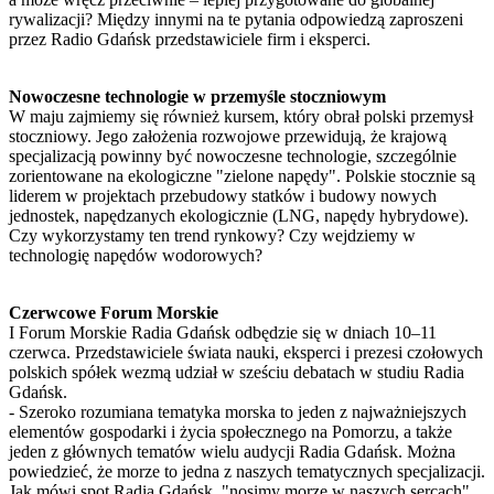
rywalizacji? Między innymi na te pytania odpowiedzą zaproszeni
przez Radio Gdańsk przedstawiciele firm i eksperci.
Nowoczesne technologie w przemyśle stoczniowym
W maju zajmiemy się również kursem, który obrał polski przemysł
stoczniowy. Jego założenia rozwojowe przewidują, że krajową
specjalizacją powinny być nowoczesne technologie, szczególnie
zorientowane na ekologiczne "zielone napędy". Polskie stocznie są
liderem w projektach przebudowy statków i budowy nowych
jednostek, napędzanych ekologicznie (LNG, napędy hybrydowe).
Czy wykorzystamy ten trend rynkowy? Czy wejdziemy w
technologię napędów wodorowych?
Czerwcowe Forum Morskie
I Forum Morskie Radia Gdańsk odbędzie się w dniach 10–11
czerwca. Przedstawiciele świata nauki, eksperci i prezesi czołowych
polskich spółek wezmą udział w sześciu debatach w studiu Radia
Gdańsk.
- Szeroko rozumiana tematyka morska to jeden z najważniejszych
elementów gospodarki i życia społecznego na Pomorzu, a także
jeden z głównych tematów wielu audycji Radia Gdańsk. Można
powiedzieć, że morze to jedna z naszych tematycznych specjalizacji.
Jak mówi spot Radia Gdańsk, "nosimy morze w naszych sercach".