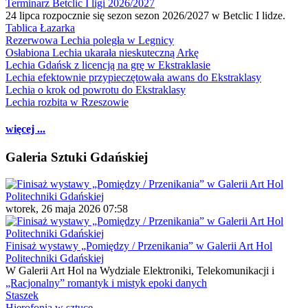
Terminarz Betclic I ligi 2026/2027
24 lipca rozpocznie się sezon sezon 2026/2027 w Betclic I lidze.
Tablica Łazarka
Rezerwowa Lechia poległa w Legnicy
Osłabiona Lechia ukarała nieskuteczną Arkę
Lechia Gdańsk z licencją na grę w Ekstraklasie
Lechia efektownie przypieczętowała awans do Ekstraklasy
Lechia o krok od powrotu do Ekstraklasy
Lechia rozbita w Rzeszowie
więcej ...
Galeria Sztuki Gdańskiej
wtorek, 26 maja 2026 07:58
Finisaż wystawy „Pomiędzy / Przenikania” w Galerii Art Hol
Politechniki Gdańskiej
W Galerii Art Hol na Wydziale Elektroniki, Telekomunikacji i
„Racjonalny” romantyk i mistyk epoki danych
Staszek
Hierofonia w sztuce