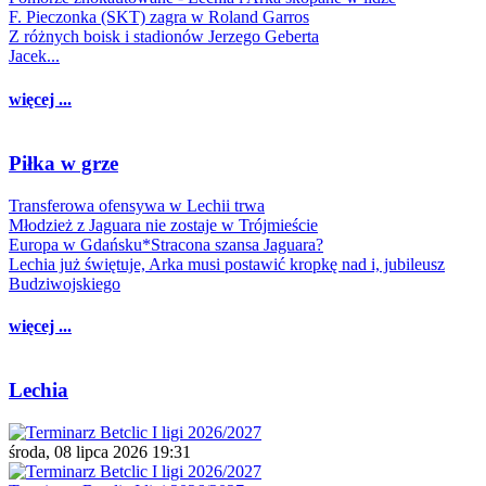
F. Pieczonka (SKT) zagra w Roland Garros
Z różnych boisk i stadionów Jerzego Geberta
Jacek...
więcej ...
Piłka w grze
Transferowa ofensywa w Lechii trwa
Młodzież z Jaguara nie zostaje w Trójmieście
Europa w Gdańsku*Stracona szansa Jaguara?
Lechia już świętuje, Arka musi postawić kropkę nad i, jubileusz
Budziwojskiego
więcej ...
Lechia
środa, 08 lipca 2026 19:31