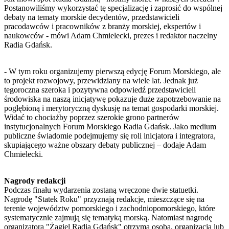
Postanowiliśmy wykorzystać tę specjalizację i zaprosić do wspólnej
debaty na tematy morskie decydentów, przedstawicieli
pracodawców i pracowników z branży morskiej, ekspertów i
naukowców - mówi Adam Chmielecki, prezes i redaktor naczelny
Radia Gdańsk.
- W tym roku organizujemy pierwszą edycję Forum Morskiego, ale
to projekt rozwojowy, przewidziany na wiele lat. Jednak już
tegoroczna szeroka i pozytywna odpowiedź przedstawicieli
środowiska na naszą inicjatywę pokazuje duże zapotrzebowanie na
pogłębioną i merytoryczną dyskusję na temat gospodarki morskiej.
Widać to chociażby poprzez szerokie grono partnerów
instytucjonalnych Forum Morskiego Radia Gdańsk. Jako medium
publiczne świadomie podejmujemy się roli inicjatora i integratora,
skupiającego ważne obszary debaty publicznej – dodaje Adam
Chmielecki.
Nagrody redakcji
Podczas finału wydarzenia zostaną wręczone dwie statuetki.
Nagrodę "Statek Roku" przyznają redakcje, mieszczące się na
terenie województw pomorskiego i zachodniopomorskiego, które
systematycznie zajmują się tematyką morską. Natomiast nagrodę
organizatora "Żagiel Radia Gdańsk" otrzyma osoba, organizacja lub