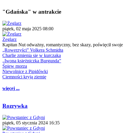
"Gdańska" w antrakcie
piątek, 02 maja 2025 08:00
Żeglarz
Kapitan Nut odważny, romantyczny, bez skazy, poświęcił swoje
„Rowerzyści” Volkera Schmidta
Charlie zmienia się w kurczaka
„Iwona księżniczka Burgunda”
Śpiew morza
Niewolnice z Pipidówki
Ciemności kryją ziemię
więcej ...
Rozrywka
piątek, 05 stycznia 2024 16:35