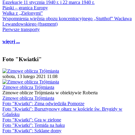
Egzekucje 11 stycznia 1940 r. i 22 marca 1940 r.
Piaski – granica Europy
Walka z „Zielonymi”
Wspomnienia więźnia obozu koncentracyjnego „Stutthof” Wacława
Lewandowskiego (fragment)
Pierwsze transporty
więcej ...
Foto "Kwiatki"
sobota, 13 lutego 2021 11:08
Zimowe oblicza Trójmiasta
Zimowe oblicze Trójmiasta w obiektywie Roberta
Zimowe oblicza Trójmiasta
Foto "Kwiatki": Zima odwiedziła Pomorze
Foto "Kwiatki": Bursztynowy ołtarz w kościele św. Brygidy w
Gdańsku
Foto "Kwiatki": Gra w zielone
Foto "Kwiatki": Temida na haku
Foto "Kwiatki": Szklane domy