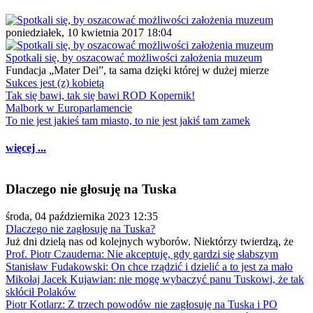
poniedziałek, 10 kwietnia 2017 18:04
Spotkali się, by oszacować możliwości założenia muzeum
Fundacja „Mater Dei”, ta sama dzięki której w dużej mierze
Sukces jest (z) kobietą
Tak się bawi, tak się bawi ROD Kopernik!
Malbork w Europarlamencie
To nie jest jakieś tam miasto, to nie jest jakiś tam zamek
więcej ...
Dlaczego nie głosuję na Tuska
środa, 04 października 2023 12:35
Dlaczego nie zagłosuję na Tuska?
Już dni dzielą nas od kolejnych wyborów. Niektórzy twierdzą, że
Prof. Piotr Czauderna: Nie akceptuję, gdy gardzi się słabszym
Stanisław Fudakowski: On chce rządzić i dzielić a to jest za mało
Mikołaj Jacek Kujawian: nie mogę wybaczyć panu Tuskowi, że tak
skłócił Polaków
Piotr Kotlarz: Z trzech powodów nie zagłosuję na Tuska i PO