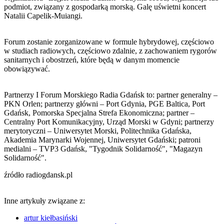
podmiot, związany z gospodarką morską. Galę uświetni koncert
Natalii Capelik-Muiangi.
Forum zostanie zorganizowane w formule hybrydowej, częściowo
w studiach radiowych, częściowo zdalnie, z zachowaniem rygorów
sanitarnych i obostrzeń, które będą w danym momencie
obowiązywać.
Partnerzy I Forum Morskiego Radia Gdańsk to: partner generalny –
PKN Orlen; partnerzy główni – Port Gdynia, PGE Baltica, Port
Gdańsk, Pomorska Specjalna Strefa Ekonomiczna; partner –
Centralny Port Komunikacyjny, Urząd Morski w Gdyni; partnerzy
merytoryczni – Uniwersytet Morski, Politechnika Gdańska,
Akademia Marynarki Wojennej, Uniwersytet Gdański; patroni
medialni – TVP3 Gdańsk, "Tygodnik Solidarność", "Magazyn
Solidarność".
źródło radiogdansk.pl
Inne artykuły związane z:
artur kiełbasiński