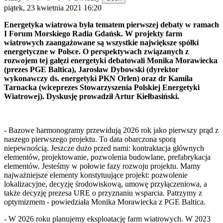
piątek, 23 kwietnia 2021 16:20
Energetyka wiatrowa była tematem pierwszej debaty w ramach
I Forum Morskiego Radia Gdańsk. W projekty farm
wiatrowych zaangażowane są wszystkie największe spółki
energetyczne w Polsce. O perspektywach związanych z
rozwojem tej gałęzi energetyki debatowali Monika Morawiecka
(prezes PGE Baltica), Jarosław Dybowski (dyrektor
wykonawczy ds. energetyki PKN Orlen) oraz dr Kamila
Tarnacka (wiceprezes Stowarzyszenia Polskiej Energetyki
Wiatrowej). Dyskusję prowadził Artur Kiełbasiński.
- Bazowe harmonogramy przewidują 2026 rok jako pierwszy prąd z
naszego pierwszego projektu. To data obarczona sporą
niepewnością. Jeszcze dużo przed nami: kontraktacja głównych
elementów, projektowanie, pozwolenia budowlane, prefabrykacja
elementów. Jesteśmy w połowie fazy rozwoju projektu. Mamy
najważniejsze elementy konstytuujące projekt: pozwolenie
lokalizacyjne, decyzję środowiskową, umowę przyłączeniowa, a
także decyzję prezesa URE o przyznaniu wsparcia. Patrzymy z
optymizmem - powiedziała Monika Morawiecka z PGE Baltica.
- W 2026 roku planujemy eksploatację farm wiatrowych. W 2023