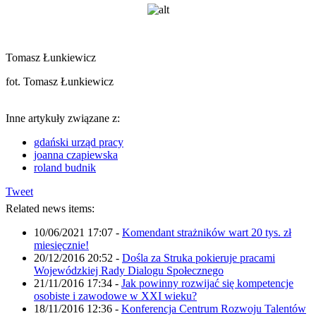
Tomasz Łunkiewicz
fot. Tomasz Łunkiewicz
Inne artykuły związane z:
gdański urząd pracy
joanna czapiewska
roland budnik
Tweet
Related news items:
10/06/2021 17:07
-
Komendant strażników wart 20 tys. zł
miesięcznie!
20/12/2016 20:52
-
Dośla za Struka pokieruje pracami
Wojewódzkiej Rady Dialogu Społecznego
21/11/2016 17:34
-
Jak powinny rozwijać się kompetencje
osobiste i zawodowe w XXI wieku?
18/11/2016 12:36
-
Konferencja Centrum Rozwoju Talentów