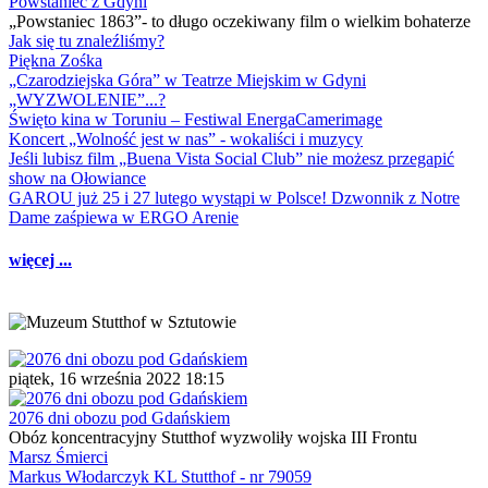
Powstaniec z Gdyni
„Powstaniec 1863”- to długo oczekiwany film o wielkim bohaterze
Jak się tu znaleźliśmy?
Piękna Zośka
„Czarodziejska Góra” w Teatrze Miejskim w Gdyni
„WYZWOLENIE”...?
Święto kina w Toruniu – Festiwal EnergaCamerimage
Koncert „Wolność jest w nas” - wokaliści i muzycy
Jeśli lubisz film „Buena Vista Social Club” nie możesz przegapić
show na Ołowiance
GAROU już 25 i 27 lutego wystąpi w Polsce! Dzwonnik z Notre
Dame zaśpiewa w ERGO Arenie
więcej ...
piątek, 16 września 2022 18:15
2076 dni obozu pod Gdańskiem
Obóz koncentracyjny Stutthof wyzwoliły wojska III Frontu
Marsz Śmierci
Markus Włodarczyk KL Stutthof - nr 79059