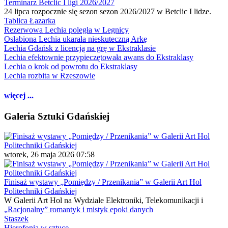
Terminarz Betclic I ligi 2026/2027
24 lipca rozpocznie się sezon sezon 2026/2027 w Betclic I lidze.
Tablica Łazarka
Rezerwowa Lechia poległa w Legnicy
Osłabiona Lechia ukarała nieskuteczną Arkę
Lechia Gdańsk z licencją na grę w Ekstraklasie
Lechia efektownie przypieczętowała awans do Ekstraklasy
Lechia o krok od powrotu do Ekstraklasy
Lechia rozbita w Rzeszowie
więcej ...
Galeria Sztuki Gdańskiej
wtorek, 26 maja 2026 07:58
Finisaż wystawy „Pomiędzy / Przenikania” w Galerii Art Hol
Politechniki Gdańskiej
W Galerii Art Hol na Wydziale Elektroniki, Telekomunikacji i
„Racjonalny” romantyk i mistyk epoki danych
Staszek
Hierofonia w sztuce