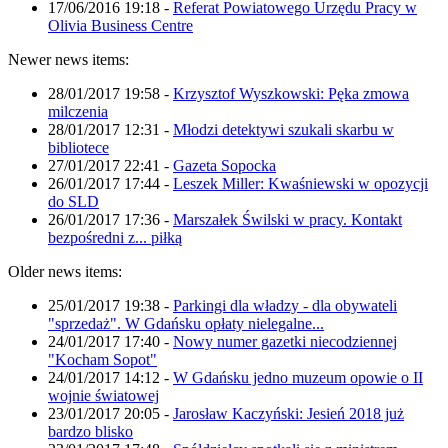
17/06/2016 19:18
-
Referat Powiatowego Urzędu Pracy w
Olivia Business Centre
Newer news items:
28/01/2017 19:58
-
Krzysztof Wyszkowski: Pęka zmowa
milczenia
28/01/2017 12:31
-
Młodzi detektywi szukali skarbu w
bibliotece
27/01/2017 22:41
-
Gazeta Sopocka
26/01/2017 17:44
-
Leszek Miller: Kwaśniewski w opozycji
do SLD
26/01/2017 17:36
-
Marszałek Świlski w pracy. Kontakt
bezpośredni z... piłką
Older news items:
25/01/2017 19:38
-
Parkingi dla władzy - dla obywateli
"sprzedaż". W Gdańsku opłaty nielegalne...
24/01/2017 17:40
-
Nowy numer gazetki niecodziennej
"Kocham Sopot"
24/01/2017 14:12
-
W Gdańsku jedno muzeum opowie o II
wojnie światowej
23/01/2017 20:05
-
Jarosław Kaczyński: Jesień 2018 już
bardzo blisko