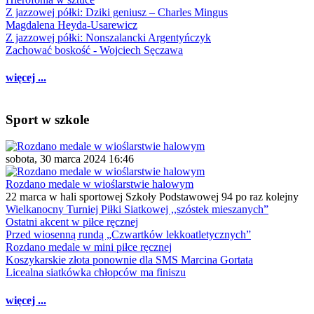
Z jazzowej półki: Dziki geniusz – Charles Mingus
Magdalena Heyda-Usarewicz
Z jazzowej półki: Nonszalancki Argentyńczyk
Zachować boskość - Wojciech Sęczawa
więcej ...
Sport w szkole
sobota, 30 marca 2024 16:46
Rozdano medale w wioślarstwie halowym
22 marca w hali sportowej Szkoły Podstawowej 94 po raz kolejny
Wielkanocny Turniej Piłki Siatkowej ,,szóstek mieszanych”
Ostatni akcent w piłce ręcznej
Przed wiosenną rundą „Czwartków lekkoatletycznych”
Rozdano medale w mini piłce ręcznej
Koszykarskie złota ponownie dla SMS Marcina Gortata
Licealna siatkówka chłopców ma finiszu
więcej ...