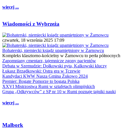
więcej ...
Wiadomości z Wybrzeża
czwartek, 18 września 2025 17:09
Bohaterski, niemiecki ksiądz upamiętniony w Żarnowcu
Kompleks klasztorno-kościelny w Żarnowcu to perła północnych
Zapomniany cmentarz, tajemnicze zgony pacjentów
Debata w Szemudzie: Dołkowski pyta, Kalkowski kluczy
Łukasz Brządkowski: Ostra gra w Tczewie
Kandydaci KWW Nasza Gmina Żukowo 2024
Premier: Bogate Pomorze to bogata Polska
XXVI Mistrzostwa Rumi w sztafetach olimpijskich
Grupa „Odkrywców” z SP nr 10 w Rumi poznaje tajniki nauki
więcej ...
Malbork