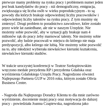
pierwsze mamy problemy na rynku pracy i problemem numer jeden
jest brak kandydatów do pracy - niż demograficzny, emigracja,
zwiększająca się liczba osób w wieku poprodukcyjnym - to są
powody dla których brakuje odpowiedniej liczby pracowników i
odpowiedniej liczby talentów na rynku pracy. Z tym musimy się
zmierzyć. Drugi problem to poradnictwo zawodowe, które zostało
przez wiele lat zaniedbane, ale nie w naszym Urzędzie. Nie
możemy sobie pozwolić, aby w sytuacji gdy brakuje nam 4
milionów rąk do pracy żeby marnować talenty. Nie możemy sobie
pozwolić, aby ludzie pracowali w miejscu do którego nie maja
predyspozycji, albo którego nie lubią. Nie możemy sobie pozwolić
na to, aby młodzież wybierała niewłaściwe kierunki kształcenia,
niewłaściwe kierunki studiów.
W trakcie uroczystej konferencji w Teatrze Szekspirowskim
wręczono medale prezydenta RP i prezydenta Gdańska oraz
wyróżnienia Gdańskiego Urzędu Pracy. Nagrodzono również
Najlepszego Partnera GUP w 2016 roku, którym zostało Olivia
Business Centre.
- Nagroda dla Najlepszego Doradcy Klienta to dla mnie zarówno
wyróżnienie, docenienie mojej pracy oraz motywacja do dalszej
pracy - powiedziała Joanna Czapiewska, nagrodzona jako