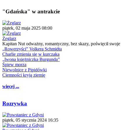
"Gdańska" w antrakcie
piątek, 02 maja 2025 08:00
Żeglarz
Kapitan Nut odważny, romantyczny, bez skazy, poświęcił swoje
„Rowerzyści” Volkera Schmidta
Charlie zmienia się w kurczaka
„Iwona księżniczka Burgunda”
Śpiew morza
Niewolnice z Pipidówki
Ciemności kryją ziemię
więcej ...
Rozrywka
piątek, 05 stycznia 2024 16:35