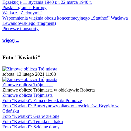
Egzekucje 11 stycznia 1940 r. i 22 marca 1940 r.
Piaski – granica Europy
Walka z „Zielonymi”
Wspomnienia więźnia obozu koncentracyjnego „Stutthof” Wacława
Lewandowskiego (fragment)
Pierwsze transporty
więcej ...
Foto "Kwiatki"
sobota, 13 lutego 2021 11:08
Zimowe oblicza Trójmiasta
Zimowe oblicze Trójmiasta w obiektywie Roberta
Zimowe oblicza Trójmiasta
Foto "Kwiatki": Zima odwiedziła Pomorze
Foto "Kwiatki": Bursztynowy ołtarz w kościele św. Brygidy w
Gdańsku
Foto "Kwiatki": Gra w zielone
Foto "Kwiatki": Temida na haku
Foto "Kwiatki": Szklane domy