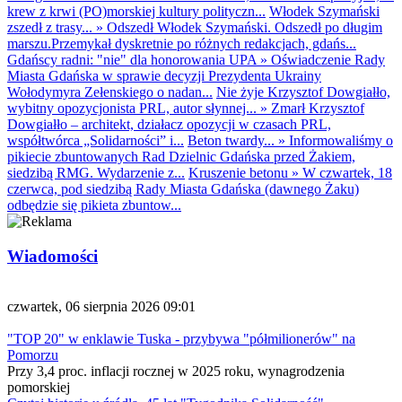
krew z krwi (PO)morskiej kultury polityczn...
Włodek Szymański
zszedł z trasy...
»
Odszedł Włodek Szymański. Odszedł po długim
marszu.Przemykał dyskretnie po różnych redakcjach, gdańs...
Gdańscy radni: "nie" dla honorowania UPA
»
Oświadczenie Rady
Miasta Gdańska w sprawie decyzji Prezydenta Ukrainy
Wołodymyra Zełenskiego o nadan...
Nie żyje Krzysztof Dowgiałło,
wybitny opozycjonista PRL, autor słynnej...
»
Zmarł Krzysztof
Dowgiałło – architekt, działacz opozycji w czasach PRL,
współtwórca „Solidarności” i...
Beton twardy...
»
Informowaliśmy o
pikiecie zbuntowanych Rad Dzielnic Gdańska przed Żakiem,
siedzibą RMG. Wydarzenie z...
Kruszenie betonu
»
W czwartek, 18
czerwca, pod siedzibą Rady Miasta Gdańska (dawnego Żaku)
odbędzie się pikieta zbuntow...
Wiadomości
czwartek, 06 sierpnia 2026 09:01
"TOP 20" w enklawie Tuska - przybywa "półmilionerów" na
Pomorzu
Przy 3,4 proc. inflacji rocznej w 2025 roku, wynagrodzenia
pomorskiej