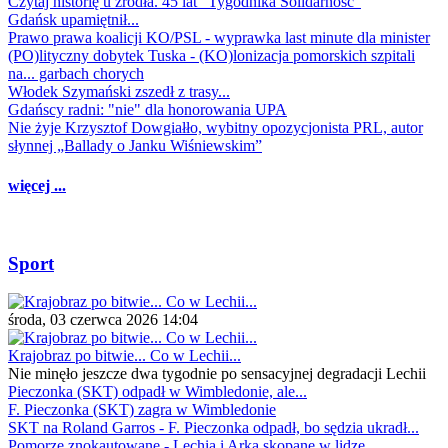
Czytaj historię u źródła. 45 lat "Tygodnika Solidarność"
Gdańsk upamiętnił...
Prawo prawa koalicji KO/PSL - wyprawka last minute dla minister
(PO)lityczny dobytek Tuska - (KO)lonizacja pomorskich szpitali
na... garbach chorych
Włodek Szymański zszedł z trasy...
Gdańscy radni: "nie" dla honorowania UPA
Nie żyje Krzysztof Dowgiałło, wybitny opozycjonista PRL, autor
słynnej „Ballady o Janku Wiśniewskim”
więcej ...
Sport
środa, 03 czerwca 2026 14:04
Krajobraz po bitwie... Co w Lechii...
Nie minęło jeszcze dwa tygodnie po sensacyjnej degradacji Lechii
Pieczonka (SKT) odpadł w Wimbledonie, ale...
F. Pieczonka (SKT) zagra w Wimbledonie
SKT na Roland Garros - F. Pieczonka odpadł, bo sędzia ukradł...
Pomorze znokautowane - Lechia i Arka skopane w lidze