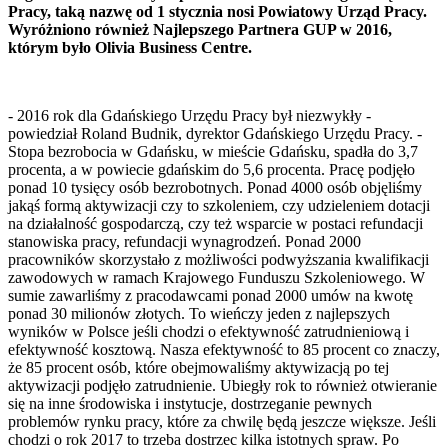
Pracy, taką nazwę od 1 stycznia nosi Powiatowy Urząd Pracy.
Wyróżniono również Najlepszego Partnera GUP w 2016,
którym było Olivia Business Centre.
- 2016 rok dla Gdańskiego Urzędu Pracy był niezwykły -
powiedział Roland Budnik, dyrektor Gdańskiego Urzędu Pracy. -
Stopa bezrobocia w Gdańsku, w mieście Gdańsku, spadła do 3,7
procenta, a w powiecie gdańskim do 5,6 procenta. Pracę podjęło
ponad 10 tysięcy osób bezrobotnych. Ponad 4000 osób objęliśmy
jakąś formą aktywizacji czy to szkoleniem, czy udzieleniem dotacji
na działalność gospodarczą, czy też wsparcie w postaci refundacji
stanowiska pracy, refundacji wynagrodzeń. Ponad 2000
pracowników skorzystało z możliwości podwyższania kwalifikacji
zawodowych w ramach Krajowego Funduszu Szkoleniowego. W
sumie zawarliśmy z pracodawcami ponad 2000 umów na kwotę
ponad 30 milionów złotych. To wieńczy jeden z najlepszych
wyników w Polsce jeśli chodzi o efektywność zatrudnieniową i
efektywność kosztową. Nasza efektywność to 85 procent co znaczy,
że 85 procent osób, które obejmowaliśmy aktywizacją po tej
aktywizacji podjęło zatrudnienie. Ubiegły rok to również otwieranie
się na inne środowiska i instytucje, dostrzeganie pewnych
problemów rynku pracy, które za chwilę będą jeszcze większe. Jeśli
chodzi o rok 2017 to trzeba dostrzec kilka istotnych spraw. Po