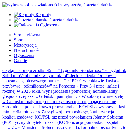
Reprinty
Gazeta Gdańska
Ogłoszenia
Strona główna
Sport
Motoryzacja
Nieruchomości
Ogłoszenia
Galerie
Czytaj historię u źródła. 45 lat "Tygodnika Solidarność"
»
Tygodnik
Solidarność obchodzi w tym roku 45-lecie istnienia. Od chwili
ukazania się pierwszego numer...
"TOP 20" w enklawie Tuska -
przybywa "półmilionerów" na Pomorzu
»
Przy 3,4 proc. inflacji
rocznej w 2025 roku, wynagrodzenia pomorskiej nomenklatury
gospodarczej kszt...
Gdańsk upamiętnił...
»
W sobotę i w niedzielę
w Gdańsku miały miejsce uroczystości upamiętniające okrutne
zbrodnie na polsk...
Prawo prawa koalicji KO/PSL - wyprawka last
minute dla minister
»
Zarząd woj. pomorskiego, kwintesencja
koalicji rządowej KO/PSL tuż przed powołaniem Jolanty Sobieran...
(PO)lityczny dobytek Tuska - (KO)lonizacja pomorskich szpitali
na... g...
»
Minister J. Sobierańska-Grenda, formalnie bezpartyjna, to