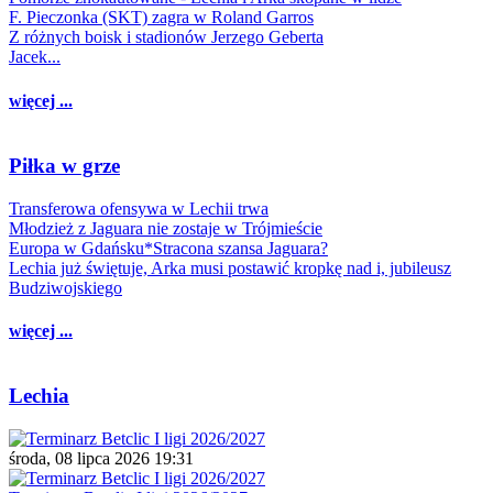
F. Pieczonka (SKT) zagra w Roland Garros
Z różnych boisk i stadionów Jerzego Geberta
Jacek...
więcej ...
Piłka w grze
Transferowa ofensywa w Lechii trwa
Młodzież z Jaguara nie zostaje w Trójmieście
Europa w Gdańsku*Stracona szansa Jaguara?
Lechia już świętuje, Arka musi postawić kropkę nad i, jubileusz
Budziwojskiego
więcej ...
Lechia
środa, 08 lipca 2026 19:31