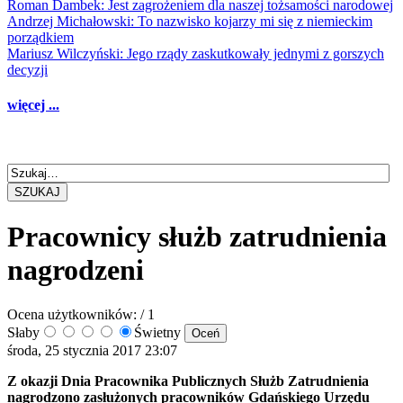
Roman Dambek: Jest zagrożeniem dla naszej tożsamości narodowej
Andrzej Michałowski: To nazwisko kojarzy mi się z niemieckim
porządkiem
Mariusz Wilczyński: Jego rządy zaskutkowały jednymi z gorszych
decyzji
więcej ...
SZUKAJ
Pracownicy służb zatrudnienia
nagrodzeni
Ocena użytkowników:
/ 1
Słaby
Świetny
środa, 25 stycznia 2017 23:07
Z okazji Dnia Pracownika Publicznych Służb Zatrudnienia
nagrodzono zasłużonych pracowników Gdańskiego Urzędu