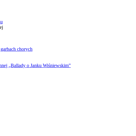
zu
ej
. garbach chorych
ynnej „Ballady o Janku Wiśniewskim”