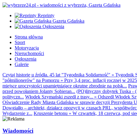
Reprinty
Gazeta Gdańska
Ogłoszenia
Strona główna
Sport
Motoryzacja
Nieruchomości
Ogłoszenia
Galerie
Czytaj historię u źródła. 45 lat "Tygodnika Solidarność"
»
Tygodnik S
"półmilionerów" na Pomorzu
»
Przy 3,4 proc. inflacji rocznej w 20
miejsce uroczystości upamiętniające okrutne zbrodnie na polsk...
Praw
przed powołaniem Jolanty Sobieran...
(PO)lityczny dobytek Tuska - (K
polityczn...
Włodek Szymański zszedł z trasy...
»
Odszedł Włodek Szy
Oświadczenie Rady Miasta Gdańska w sprawie decyzji Prezydenta U
Dowgiałło – architekt, działacz opozycji w czasach PRL, współtwórca 
Wydarzenie z...
Kruszenie betonu
»
W czwartek, 18 czerwca, pod sie
Wiadomości