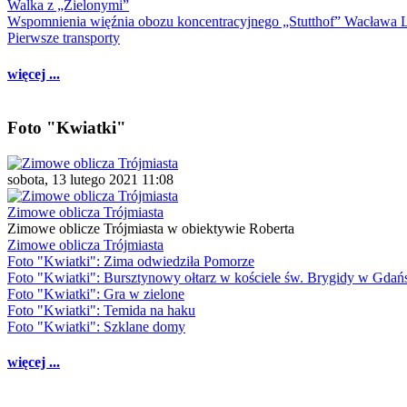
Walka z „Zielonymi”
Wspomnienia więźnia obozu koncentracyjnego „Stutthof” Wacława 
Pierwsze transporty
więcej ...
Foto "Kwiatki"
sobota, 13 lutego 2021 11:08
Zimowe oblicza Trójmiasta
Zimowe oblicze Trójmiasta w obiektywie Roberta
Zimowe oblicza Trójmiasta
Foto "Kwiatki": Zima odwiedziła Pomorze
Foto "Kwiatki": Bursztynowy ołtarz w kościele św. Brygidy w Gdań
Foto "Kwiatki": Gra w zielone
Foto "Kwiatki": Temida na haku
Foto "Kwiatki": Szklane domy
więcej ...