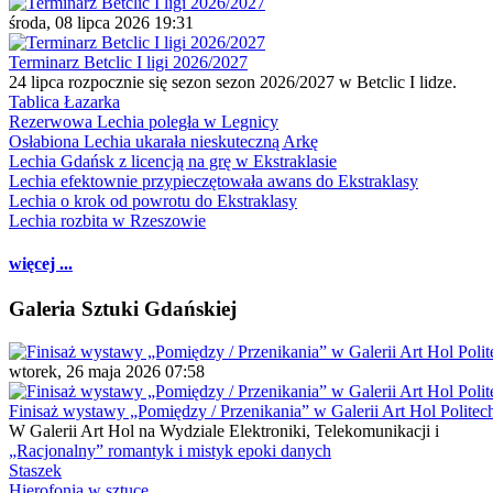
środa, 08 lipca 2026 19:31
Terminarz Betclic I ligi 2026/2027
24 lipca rozpocznie się sezon sezon 2026/2027 w Betclic I lidze.
Tablica Łazarka
Rezerwowa Lechia poległa w Legnicy
Osłabiona Lechia ukarała nieskuteczną Arkę
Lechia Gdańsk z licencją na grę w Ekstraklasie
Lechia efektownie przypieczętowała awans do Ekstraklasy
Lechia o krok od powrotu do Ekstraklasy
Lechia rozbita w Rzeszowie
więcej ...
Galeria Sztuki Gdańskiej
wtorek, 26 maja 2026 07:58
Finisaż wystawy „Pomiędzy / Przenikania” w Galerii Art Hol Politec
W Galerii Art Hol na Wydziale Elektroniki, Telekomunikacji i
„Racjonalny” romantyk i mistyk epoki danych
Staszek
Hierofonia w sztuce