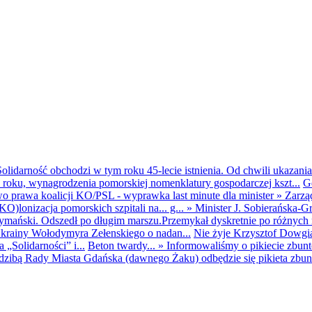
olidarność obchodzi w tym roku 45-lecie istnienia. Od chwili ukazania
25 roku, wynagrodzenia pomorskiej nomenklatury gospodarczej kszt...
G
o prawa koalicji KO/PSL - wyprawka last minute dla minister
»
Zarzą
O)lonizacja pomorskich szpitali na... g...
»
Minister J. Sobierańska-G
mański. Odszedł po długim marszu.Przemykał dyskretnie po różnych r
krainy Wołodymyra Zełenskiego o nadan...
Nie żyje Krzysztof Dowgiał
„Solidarności” i...
Beton twardy...
»
Informowaliśmy o pikiecie zbu
dzibą Rady Miasta Gdańska (dawnego Żaku) odbędzie się pikieta zbun