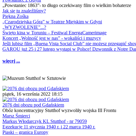
„Powstaniec 1863”- to długo oczekiwany film o wielkim bohaterze
Jak się tu znaleźliśmy?
Piękna Zośka
„Czarodziejska Góra” w Teatrze Miejskim w Gdyni
„WYZWOLENIE”...?
Święto kina w Toruniu – Festiwal EnergaCamerimage
Koncert „Wolność jest w nas” - wokaliści i muzycy
Jeśli lubisz film „Buena Vista Social Club” nie możesz przegapić s
GAROU już 25 i 27 lutego wystąpi w Polsce! Dzwonnik z Notre 
więcej ...
piątek, 16 września 2022 18:15
2076 dni obozu pod Gdańskiem
Obóz koncentracyjny Stutthof wyzwoliły wojska III Frontu
Marsz Śmierci
Markus Włodarczyk KL Stutthof - nr 79059
Egzekucje 11 stycznia 1940 r. i 22 marca 1940 r.
Piaski – granica Europy