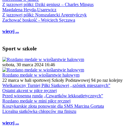
Z jazzowej półki: Dziki geniusz – Charles Mingus
Magdalena Heyda-Usarewicz
Z jazzowej półki: Nonszalancki Argentyńczyk
Zachować boskość - Wojciech Sęczawa
więcej ...
Sport w szkole
sobota, 30 marca 2024 16:46
Rozdano medale w wioślarstwie halowym
22 marca w hali sportowej Szkoły Podstawowej 94 po raz kolejny
Wielkanocny Turniej Piłki Siatkowej ,,szóstek mieszanych”
Ostatni akcent w piłce ręcznej
Przed wiosenną rundą „Czwartków lekkoatletycznych”
Rozdano medale w mini piłce ręcznej
Koszykarskie złota ponownie dla SMS Marcina Gortata
Licealna siatkówka chłopców ma finiszu
więcej ...