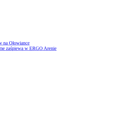
how na Ołowiance
Dame zaśpiewa w ERGO Arenie