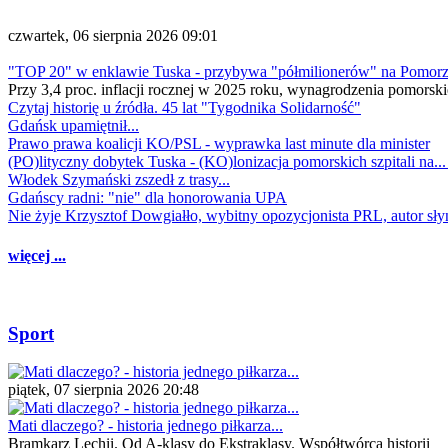
czwartek, 06 sierpnia 2026 09:01
"TOP 20" w enklawie Tuska - przybywa "półmilionerów" na Pomor
Przy 3,4 proc. inflacji rocznej w 2025 roku, wynagrodzenia pomorski
Czytaj historię u źródła. 45 lat "Tygodnika Solidarność"
Gdańsk upamiętnił...
Prawo prawa koalicji KO/PSL - wyprawka last minute dla minister
(PO)lityczny dobytek Tuska - (KO)lonizacja pomorskich szpitali na..
Włodek Szymański zszedł z trasy...
Gdańscy radni: "nie" dla honorowania UPA
Nie żyje Krzysztof Dowgiałło, wybitny opozycjonista PRL, autor sł
więcej ...
Sport
piątek, 07 sierpnia 2026 20:48
Mati dlaczego? - historia jednego piłkarza...
Bramkarz Lechii. Od A-klasy do Ekstraklasy. Współtwórca historii