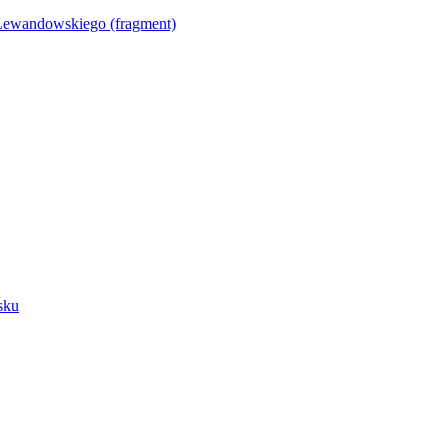
Lewandowskiego (fragment)
sku