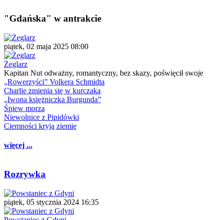
"Gdańska" w antrakcie
piątek, 02 maja 2025 08:00
Żeglarz
Kapitan Nut odważny, romantyczny, bez skazy, poświęcił swoje
„Rowerzyści” Volkera Schmidta
Charlie zmienia się w kurczaka
„Iwona księżniczka Burgunda”
Śpiew morza
Niewolnice z Pipidówki
Ciemności kryją ziemię
więcej ...
Rozrywka
piątek, 05 stycznia 2024 16:35
Powstaniec z Gdyni