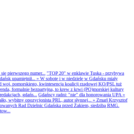
 się pierwszego numer...
"TOP 20" w enklawie Tuska - przybywa
dańsk upamiętnił...
»
W sobotę i w niedzielę w Gdańsku miały
d woj. pomorskiego, kwintesencja koalicji rządowej KO/PSL tuż
renda, formalnie bezpartyjna, to krew z krwi (PO)morskiej kultury
edakcjach, gdańs...
Gdańscy radni: "nie" dla honorowania UPA
»
ło, wybitny opozycjonista PRL, autor słynnej...
»
Zmarł Krzysztof
ntowanych Rad Dzielnic Gdańska przed Żakiem, siedzibą RMG.
tow...