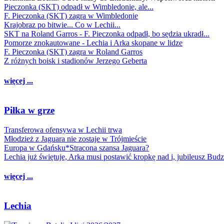
Pieczonka (SKT) odpadł w Wimbledonie, ale...
F. Pieczonka (SKT) zagra w Wimbledonie
Krajobraz po bitwie... Co w Lechii...
SKT na Roland Garros - F. Pieczonka odpadł, bo sędzia ukradł...
Pomorze znokautowane - Lechia i Arka skopane w lidze
F. Pieczonka (SKT) zagra w Roland Garros
Z różnych boisk i stadionów Jerzego Geberta
więcej ...
Piłka w grze
Transferowa ofensywa w Lechii trwa
Młodzież z Jaguara nie zostaje w Trójmieście
Europa w Gdańsku*Stracona szansa Jaguara?
Lechia już świętuje, Arka musi postawić kropkę nad i, jubileusz Bud
więcej ...
Lechia