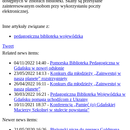
dostępnych w zbiorach biblioteki. Skany są przesyłane
zainteresowanym osobom przy wykorzystaniu poczty
elektronicznej.
Inne artykuły związane z:
pedagogiczna biblioteka wojewódzka
Tweet
Related news items:
04/11/2022 14:40
-
Pomorska Biblioteka Pedagogiczna w
Gdańsku w nowej odsłonie
23/05/2022 14:13
-
Konkurs dla młodzieży „Zainwestuj w
naszą planetę” rozstrzygnięty
26/04/2022 16:11
-
Konkurs dla młodzieży „Zainwestuj w
naszą planetę”
30/03/2022 16:21
-
Pedagogiczna Biblioteka Wojewódzka w
Gdańsku pomaga uchodźcom z Ukrainy
10/11/2021 18:37
-
Konferencja „Pamięć (o) Gdańskiej
Macierzy Szkolnej w stulecie powstania”
Newer news items:
21/05/2020 16:26
-
Płażynski pisze do prezesa Goldmana