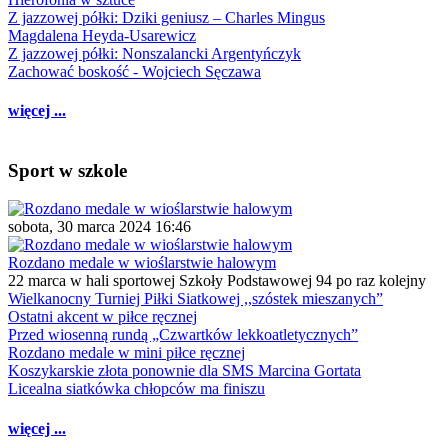
Z jazzowej półki: Dziki geniusz – Charles Mingus
Magdalena Heyda-Usarewicz
Z jazzowej półki: Nonszalancki Argentyńczyk
Zachować boskość - Wojciech Sęczawa
więcej ...
Sport w szkole
sobota, 30 marca 2024 16:46
Rozdano medale w wioślarstwie halowym
22 marca w hali sportowej Szkoły Podstawowej 94 po raz kolejny
Wielkanocny Turniej Piłki Siatkowej ,,szóstek mieszanych”
Ostatni akcent w piłce ręcznej
Przed wiosenną rundą „Czwartków lekkoatletycznych”
Rozdano medale w mini piłce ręcznej
Koszykarskie złota ponownie dla SMS Marcina Gortata
Licealna siatkówka chłopców ma finiszu
więcej ...