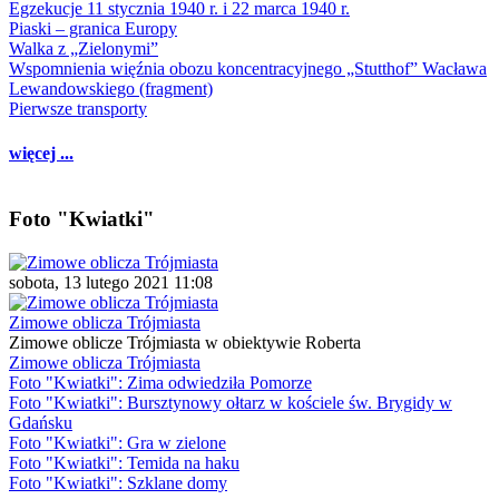
Egzekucje 11 stycznia 1940 r. i 22 marca 1940 r.
Piaski – granica Europy
Walka z „Zielonymi”
Wspomnienia więźnia obozu koncentracyjnego „Stutthof” Wacława
Lewandowskiego (fragment)
Pierwsze transporty
więcej ...
Foto "Kwiatki"
sobota, 13 lutego 2021 11:08
Zimowe oblicza Trójmiasta
Zimowe oblicze Trójmiasta w obiektywie Roberta
Zimowe oblicza Trójmiasta
Foto "Kwiatki": Zima odwiedziła Pomorze
Foto "Kwiatki": Bursztynowy ołtarz w kościele św. Brygidy w
Gdańsku
Foto "Kwiatki": Gra w zielone
Foto "Kwiatki": Temida na haku
Foto "Kwiatki": Szklane domy