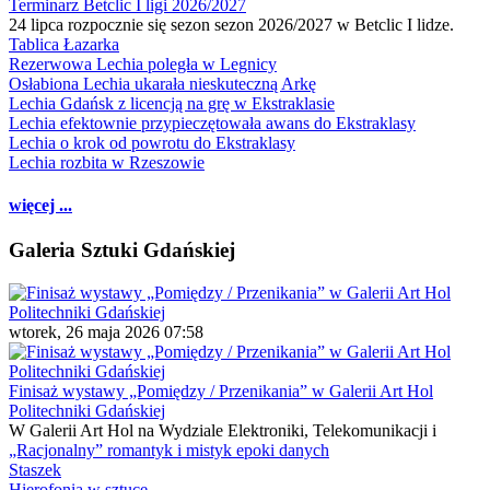
Terminarz Betclic I ligi 2026/2027
24 lipca rozpocznie się sezon sezon 2026/2027 w Betclic I lidze.
Tablica Łazarka
Rezerwowa Lechia poległa w Legnicy
Osłabiona Lechia ukarała nieskuteczną Arkę
Lechia Gdańsk z licencją na grę w Ekstraklasie
Lechia efektownie przypieczętowała awans do Ekstraklasy
Lechia o krok od powrotu do Ekstraklasy
Lechia rozbita w Rzeszowie
więcej ...
Galeria Sztuki Gdańskiej
wtorek, 26 maja 2026 07:58
Finisaż wystawy „Pomiędzy / Przenikania” w Galerii Art Hol
Politechniki Gdańskiej
W Galerii Art Hol na Wydziale Elektroniki, Telekomunikacji i
„Racjonalny” romantyk i mistyk epoki danych
Staszek
Hierofonia w sztuce