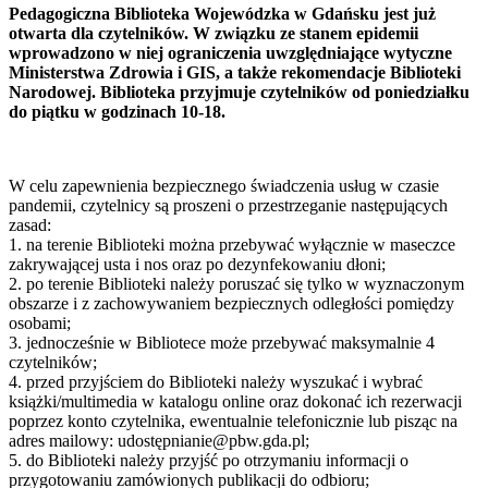
Pedagogiczna Biblioteka Wojewódzka w Gdańsku jest już
otwarta dla czytelników. W związku ze stanem epidemii
wprowadzono w niej ograniczenia uwzględniające wytyczne
Ministerstwa Zdrowia i GIS, a także rekomendacje Biblioteki
Narodowej. Biblioteka przyjmuje czytelników od poniedziałku
do piątku w godzinach 10-18.
W celu zapewnienia bezpiecznego świadczenia usług w czasie
pandemii, czytelnicy są proszeni o przestrzeganie następujących
zasad:
1. na terenie Biblioteki można przebywać wyłącznie w maseczce
zakrywającej usta i nos oraz po dezynfekowaniu dłoni;
2. po terenie Biblioteki należy poruszać się tylko w wyznaczonym
obszarze i z zachowywaniem bezpiecznych odległości pomiędzy
osobami;
3. jednocześnie w Bibliotece może przebywać maksymalnie 4
czytelników;
4. przed przyjściem do Biblioteki należy wyszukać i wybrać
książki/multimedia w katalogu online oraz dokonać ich rezerwacji
poprzez konto czytelnika, ewentualnie telefonicznie lub pisząc na
adres mailowy: udostępnianie@pbw.gda.pl;
5. do Biblioteki należy przyjść po otrzymaniu informacji o
przygotowaniu zamówionych publikacji do odbioru;