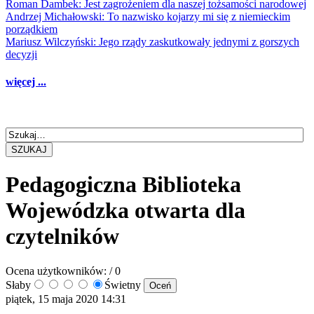
Roman Dambek: Jest zagrożeniem dla naszej tożsamości narodowej
Andrzej Michałowski: To nazwisko kojarzy mi się z niemieckim
porządkiem
Mariusz Wilczyński: Jego rządy zaskutkowały jednymi z gorszych
decyzji
więcej ...
SZUKAJ
Pedagogiczna Biblioteka
Wojewódzka otwarta dla
czytelników
Ocena użytkowników:
/ 0
Słaby
Świetny
piątek, 15 maja 2020 14:31