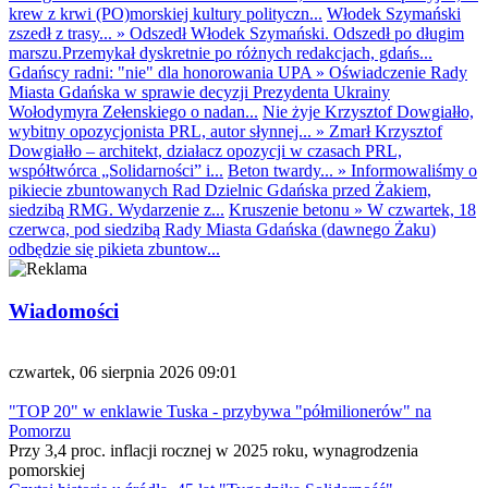
krew z krwi (PO)morskiej kultury polityczn...
Włodek Szymański
zszedł z trasy...
»
Odszedł Włodek Szymański. Odszedł po długim
marszu.Przemykał dyskretnie po różnych redakcjach, gdańs...
Gdańscy radni: "nie" dla honorowania UPA
»
Oświadczenie Rady
Miasta Gdańska w sprawie decyzji Prezydenta Ukrainy
Wołodymyra Zełenskiego o nadan...
Nie żyje Krzysztof Dowgiałło,
wybitny opozycjonista PRL, autor słynnej...
»
Zmarł Krzysztof
Dowgiałło – architekt, działacz opozycji w czasach PRL,
współtwórca „Solidarności” i...
Beton twardy...
»
Informowaliśmy o
pikiecie zbuntowanych Rad Dzielnic Gdańska przed Żakiem,
siedzibą RMG. Wydarzenie z...
Kruszenie betonu
»
W czwartek, 18
czerwca, pod siedzibą Rady Miasta Gdańska (dawnego Żaku)
odbędzie się pikieta zbuntow...
Wiadomości
czwartek, 06 sierpnia 2026 09:01
"TOP 20" w enklawie Tuska - przybywa "półmilionerów" na
Pomorzu
Przy 3,4 proc. inflacji rocznej w 2025 roku, wynagrodzenia
pomorskiej