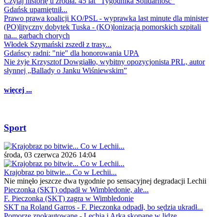
Czytaj historię u źródła. 45 lat "Tygodnika Solidarność"
Gdańsk upamiętnił...
Prawo prawa koalicji KO/PSL - wyprawka last minute dla minister
(PO)lityczny dobytek Tuska - (KO)lonizacja pomorskich szpitali
na... garbach chorych
Włodek Szymański zszedł z trasy...
Gdańscy radni: "nie" dla honorowania UPA
Nie żyje Krzysztof Dowgiałło, wybitny opozycjonista PRL, autor
słynnej „Ballady o Janku Wiśniewskim”
więcej ...
Sport
środa, 03 czerwca 2026 14:04
Krajobraz po bitwie... Co w Lechii...
Nie minęło jeszcze dwa tygodnie po sensacyjnej degradacji Lechii
Pieczonka (SKT) odpadł w Wimbledonie, ale...
F. Pieczonka (SKT) zagra w Wimbledonie
SKT na Roland Garros - F. Pieczonka odpadł, bo sędzia ukradł...
Pomorze znokautowane - Lechia i Arka skopane w lidze