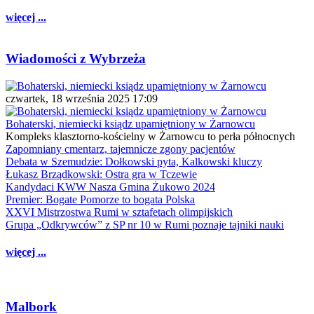
więcej ...
Wiadomości z Wybrzeża
czwartek, 18 września 2025 17:09
Bohaterski, niemiecki ksiądz upamiętniony w Żarnowcu
Kompleks klasztorno-kościelny w Żarnowcu to perła północnych
Zapomniany cmentarz, tajemnicze zgony pacjentów
Debata w Szemudzie: Dołkowski pyta, Kalkowski kluczy
Łukasz Brządkowski: Ostra gra w Tczewie
Kandydaci KWW Nasza Gmina Żukowo 2024
Premier: Bogate Pomorze to bogata Polska
XXVI Mistrzostwa Rumi w sztafetach olimpijskich
Grupa „Odkrywców” z SP nr 10 w Rumi poznaje tajniki nauki
więcej ...
Malbork