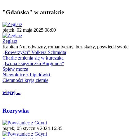
"Gdańska" w antrakcie
piątek, 02 maja 2025 08:00
Żeglarz
Kapitan Nut odważny, romantyczny, bez skazy, poświęcił swoje
„Rowerzyści” Volkera Schmidta
Charlie zmienia się w kurczaka
„Iwona księżniczka Burgunda”
Śpiew morza
Niewolnice z Pipidówki
Ciemności kryją ziemię
więcej ...
Rozrywka
piątek, 05 stycznia 2024 16:35