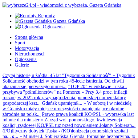
Reprinty
Gazeta Gdańska
Ogłoszenia
Strona główna
Sport
Motoryzacja
Nieruchomości
Ogłoszenia
Galerie
Czytaj historię u źródła. 45 lat "Tygodnika Solidarność"
»
Tygodnik
Solidarność obchodzi w tym roku 45-lecie istnienia. Od chwili
ukazania się pierwszego numer...
"TOP 20" w enklawie Tuska -
przybywa "półmilionerów" na Pomorzu
»
Przy 3,4 proc. inflacji
rocznej w 2025 roku, wynagrodzenia pomorskiej nomenklatury
gospodarczej kszt...
Gdańsk upamiętnił...
»
W sobotę i w niedzielę
w Gdańsku miały miejsce uroczystości upamiętniające okrutne
zbrodnie na polsk...
Prawo prawa koalicji KO/PSL - wyprawka last
minute dla minister
»
Zarząd woj. pomorskiego, kwintesencja
koalicji rządowej KO/PSL tuż przed powołaniem Jolanty Sobieran...
(PO)lityczny dobytek Tuska - (KO)lonizacja pomorskich szpitali
na... g...
»
Minister J. Sobierańska-Grenda, formalnie bezpartyjna, to