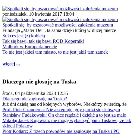
poniedziałek, 10 kwietnia 2017 18:04
Spotkali się, by oszacować możliwości założenia muzeum
Fundacja „Mater Dei”, ta sama dzięki której w dużej mierze
Sukces jest (z) kobietą
Tak się bawi, tak się bawi ROD Kopernik!
Malbork w Europarlamencie
To nie jest jakieś tam miasto, to nie jest jakiś tam zamek
więcej ...
Dlaczego nie głosuję na Tuska
środa, 04 października 2023 12:35
Dlaczego nie zagłosuję na Tuska?
Już dni dzielą nas od kolejnych wyborów. Niektórzy twierdzą, że
Prof. Piotr Czauderna: Nie akceptuję, gdy gardzi się słabszym
Stanisław Fudakowski: On chce rządzić i dzielić a to jest za mało
Mikołaj Jacek Kujawian: nie mogę wybaczyć panu Tuskowi, że tak
skłócił Polaków
Piotr Kotlarz: Z trzech powodów nie zagłosuję na Tuska i PO