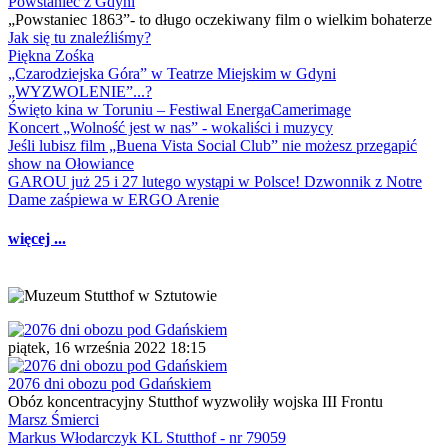
Powstaniec z Gdyni
„Powstaniec 1863”- to długo oczekiwany film o wielkim bohaterze
Jak się tu znaleźliśmy?
Piękna Zośka
„Czarodziejska Góra” w Teatrze Miejskim w Gdyni
„WYZWOLENIE”...?
Święto kina w Toruniu – Festiwal EnergaCamerimage
Koncert „Wolność jest w nas” - wokaliści i muzycy
Jeśli lubisz film „Buena Vista Social Club” nie możesz przegapić
show na Ołowiance
GAROU już 25 i 27 lutego wystąpi w Polsce! Dzwonnik z Notre
Dame zaśpiewa w ERGO Arenie
więcej ...
piątek, 16 września 2022 18:15
2076 dni obozu pod Gdańskiem
Obóz koncentracyjny Stutthof wyzwoliły wojska III Frontu
Marsz Śmierci
Markus Włodarczyk KL Stutthof - nr 79059