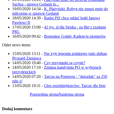
Sachsa - sprawa Gedanii to...
19/05/2020 14:34
-
K. Płażyński: Robyg nie zmusi mnie do
milczenia w sprawie Gedanii
18/05/2020 14:39
-
Radni PiS chcą oddać hołd Janowi
Pawłowi II
17/05/2020 15:00
-
42 tys. zł dla Struka - za flirt z rządami
PRL
16/05/2020 09:42
-
Bogusław Gołąb: Kadencja pionierów
Older news items:
15/05/2020 13:11
-
Nie żyje legenda polskiego judo shihan
Ryszard Zieniawa
14/05/2020 19:40
-
Czy przystanki są czyste?
14/05/2020 17:10
-
Zmiana kandydata PO w wyborach
prezydenckich
14/05/2020 07:20
-
Tarcza na Pomorzu - "durszlak" za 250
mln z!
13/05/2020 19:31
-
Głos przedsiębiorców: Tarcze dla firm
Poprzednia strona
Następna strona
Dodaj komentarz