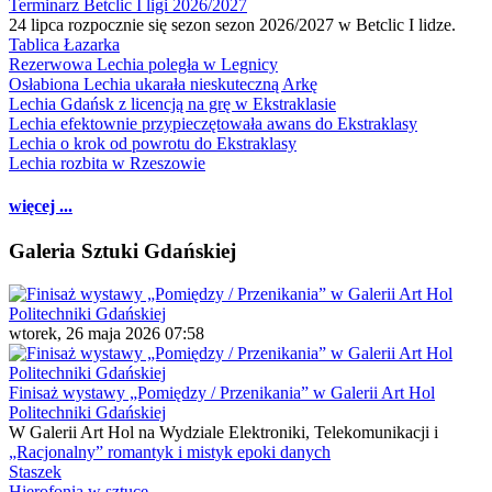
Terminarz Betclic I ligi 2026/2027
24 lipca rozpocznie się sezon sezon 2026/2027 w Betclic I lidze.
Tablica Łazarka
Rezerwowa Lechia poległa w Legnicy
Osłabiona Lechia ukarała nieskuteczną Arkę
Lechia Gdańsk z licencją na grę w Ekstraklasie
Lechia efektownie przypieczętowała awans do Ekstraklasy
Lechia o krok od powrotu do Ekstraklasy
Lechia rozbita w Rzeszowie
więcej ...
Galeria Sztuki Gdańskiej
wtorek, 26 maja 2026 07:58
Finisaż wystawy „Pomiędzy / Przenikania” w Galerii Art Hol
Politechniki Gdańskiej
W Galerii Art Hol na Wydziale Elektroniki, Telekomunikacji i
„Racjonalny” romantyk i mistyk epoki danych
Staszek
Hierofonia w sztuce