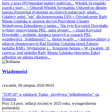
krew z krwi (PO)morskiej kultury polityczn...
Włodek Szymański
zszedł z trasy...
»
Odszedł Włodek Szymański. Odszedł po długim
marszu.Przemykał dyskretnie po różnych redakcjach, gdańs...
Gdańscy radni: "nie" dla honorowania UPA
»
Oświadczenie Rady
Miasta Gdańska w sprawie decyzji Prezydenta Ukrainy
Wołodymyra Zełenskiego o nadan...
Nie żyje Krzysztof Dowgiałło,
wybitny opozycjonista PRL, autor słynnej...
»
Zmarł Krzysztof
Dowgiałło – architekt, działacz opozycji w czasach PRL,
współtwórca „Solidarności” i...
Beton twardy...
»
Informowaliśmy o
pikiecie zbuntowanych Rad Dzielnic Gdańska przed Żakiem,
siedzibą RMG. Wydarzenie z...
Kruszenie betonu
»
W czwartek, 18
czerwca, pod siedzibą Rady Miasta Gdańska (dawnego Żaku)
odbędzie się pikieta zbuntow...
Wiadomości
czwartek, 06 sierpnia 2026 09:01
"TOP 20" w enklawie Tuska - przybywa "półmilionerów" na
Pomorzu
Przy 3,4 proc. inflacji rocznej w 2025 roku, wynagrodzenia
pomorskiej