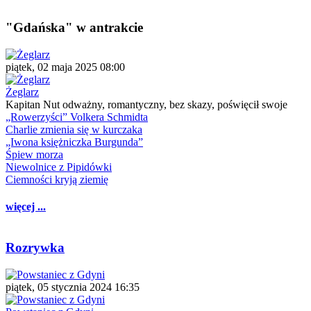
"Gdańska" w antrakcie
piątek, 02 maja 2025 08:00
Żeglarz
Kapitan Nut odważny, romantyczny, bez skazy, poświęcił swoje
„Rowerzyści” Volkera Schmidta
Charlie zmienia się w kurczaka
„Iwona księżniczka Burgunda”
Śpiew morza
Niewolnice z Pipidówki
Ciemności kryją ziemię
więcej ...
Rozrywka
piątek, 05 stycznia 2024 16:35