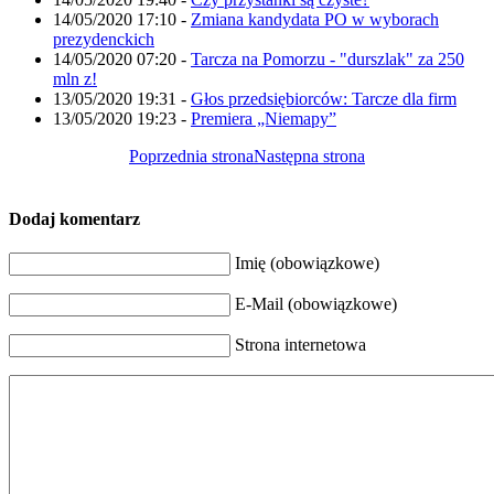
14/05/2020 17:10
-
Zmiana kandydata PO w wyborach
prezydenckich
14/05/2020 07:20
-
Tarcza na Pomorzu - "durszlak" za 250
mln z!
13/05/2020 19:31
-
Głos przedsiębiorców: Tarcze dla firm
13/05/2020 19:23
-
Premiera „Niemapy”
Poprzednia strona
Następna strona
Dodaj komentarz
Imię (obowiązkowe)
E-Mail (obowiązkowe)
Strona internetowa