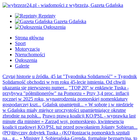
Reprinty
Gazeta Gdańska
Ogłoszenia
Strona główna
Sport
Motoryzacja
Nieruchomości
Ogłoszenia
Galerie
Czytaj historię u źródła. 45 lat "Tygodnika Solidarność"
»
Tygodnik
Solidarność obchodzi w tym roku 45-lecie istnienia. Od chwili
ukazania się pierwszego numer...
"TOP 20" w enklawie Tuska -
przybywa "półmilionerów" na Pomorzu
»
Przy 3,4 proc. inflacji
rocznej w 2025 roku, wynagrodzenia pomorskiej nomenklatury
gospodarczej kszt...
Gdańsk upamiętnił...
»
W sobotę i w niedzielę
w Gdańsku miały miejsce uroczystości upamiętniające okrutne
zbrodnie na polsk...
Prawo prawa koalicji KO/PSL - wyprawka last
minute dla minister
»
Zarząd woj. pomorskiego, kwintesencja
koalicji rządowej KO/PSL tuż przed powołaniem Jolanty Sobieran...
(PO)lityczny dobytek Tuska - (KO)lonizacja pomorskich szpitali
na... g...
»
Minister J. Sobierańska-Grenda, formalnie bezpartyjna, to