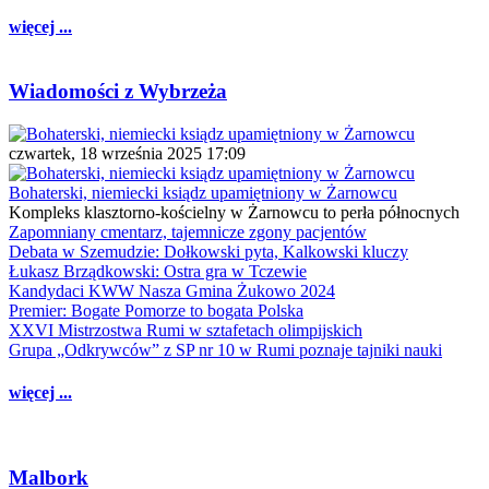
więcej ...
Wiadomości z Wybrzeża
czwartek, 18 września 2025 17:09
Bohaterski, niemiecki ksiądz upamiętniony w Żarnowcu
Kompleks klasztorno-kościelny w Żarnowcu to perła północnych
Zapomniany cmentarz, tajemnicze zgony pacjentów
Debata w Szemudzie: Dołkowski pyta, Kalkowski kluczy
Łukasz Brządkowski: Ostra gra w Tczewie
Kandydaci KWW Nasza Gmina Żukowo 2024
Premier: Bogate Pomorze to bogata Polska
XXVI Mistrzostwa Rumi w sztafetach olimpijskich
Grupa „Odkrywców” z SP nr 10 w Rumi poznaje tajniki nauki
więcej ...
Malbork