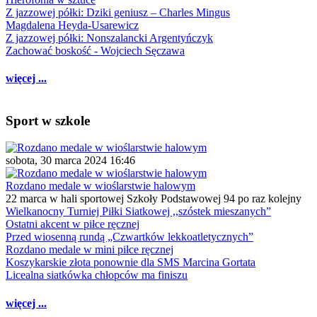
Z jazzowej półki: Dziki geniusz – Charles Mingus
Magdalena Heyda-Usarewicz
Z jazzowej półki: Nonszalancki Argentyńczyk
Zachować boskość - Wojciech Sęczawa
więcej ...
Sport w szkole
sobota, 30 marca 2024 16:46
Rozdano medale w wioślarstwie halowym
22 marca w hali sportowej Szkoły Podstawowej 94 po raz kolejny
Wielkanocny Turniej Piłki Siatkowej ,,szóstek mieszanych”
Ostatni akcent w piłce ręcznej
Przed wiosenną rundą „Czwartków lekkoatletycznych”
Rozdano medale w mini piłce ręcznej
Koszykarskie złota ponownie dla SMS Marcina Gortata
Licealna siatkówka chłopców ma finiszu
więcej ...