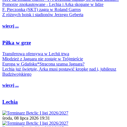
Pomorze znokautowane - Lechia i Arka skopane w lidze
F. Pieczonka (SKT) zagra w Roland Garros
Z różnych boisk i stadionów Jerzego Geberta
więcej ...
Piłka w grze
Transferowa ofensywa w Lechii trwa
Młodzież z Jaguara nie zostaje w Trójmieście
Europa w Gdańsku*Stracona szansa Jaguara?
Lechia już świętuje, Arka musi postawić kropkę nad i, jubileusz
Budziwojskiego
więcej ...
Lechia
środa, 08 lipca 2026 19:31