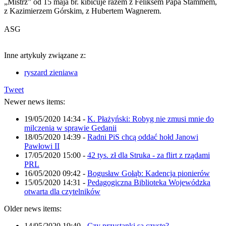
„Mistrz” od 15 maja br. kibicuje razem z Feliksem Papa Stammem,
z Kazimierzem Górskim, z Hubertem Wagnerem.
ASG
Inne artykuły związane z:
ryszard zieniawa
Tweet
Newer news items:
19/05/2020 14:34
-
K. Płażyński: Robyg nie zmusi mnie do
milczenia w sprawie Gedanii
18/05/2020 14:39
-
Radni PiS chcą oddać hołd Janowi
Pawłowi II
17/05/2020 15:00
-
42 tys. zł dla Struka - za flirt z rządami
PRL
16/05/2020 09:42
-
Bogusław Gołąb: Kadencja pionierów
15/05/2020 14:31
-
Pedagogiczna Biblioteka Wojewódzka
otwarta dla czytelników
Older news items:
14/05/2020 19:40
-
Czy przystanki są czyste?