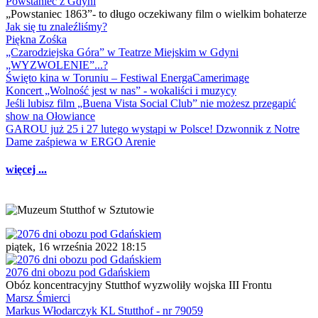
Powstaniec z Gdyni
„Powstaniec 1863”- to długo oczekiwany film o wielkim bohaterze
Jak się tu znaleźliśmy?
Piękna Zośka
„Czarodziejska Góra” w Teatrze Miejskim w Gdyni
„WYZWOLENIE”...?
Święto kina w Toruniu – Festiwal EnergaCamerimage
Koncert „Wolność jest w nas” - wokaliści i muzycy
Jeśli lubisz film „Buena Vista Social Club” nie możesz przegapić
show na Ołowiance
GAROU już 25 i 27 lutego wystąpi w Polsce! Dzwonnik z Notre
Dame zaśpiewa w ERGO Arenie
więcej ...
piątek, 16 września 2022 18:15
2076 dni obozu pod Gdańskiem
Obóz koncentracyjny Stutthof wyzwoliły wojska III Frontu
Marsz Śmierci
Markus Włodarczyk KL Stutthof - nr 79059