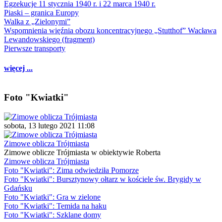
Egzekucje 11 stycznia 1940 r. i 22 marca 1940 r.
Piaski – granica Europy
Walka z „Zielonymi”
Wspomnienia więźnia obozu koncentracyjnego „Stutthof” Wacława
Lewandowskiego (fragment)
Pierwsze transporty
więcej ...
Foto "Kwiatki"
sobota, 13 lutego 2021 11:08
Zimowe oblicza Trójmiasta
Zimowe oblicze Trójmiasta w obiektywie Roberta
Zimowe oblicza Trójmiasta
Foto "Kwiatki": Zima odwiedziła Pomorze
Foto "Kwiatki": Bursztynowy ołtarz w kościele św. Brygidy w
Gdańsku
Foto "Kwiatki": Gra w zielone
Foto "Kwiatki": Temida na haku
Foto "Kwiatki": Szklane domy