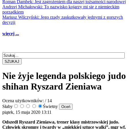
Roman Dambek: Jest zagrożeniem dla naszej tożsamości narodowej
Andrzej Michałowski: To nazwisko kojarzy mi się z niemieckim
porządkiem
Mariusz Wilczyński: Jego rządy zaskutkowały jednymi z gorszych
decyzji
więcej ...
SZUKAJ
Nie żyje legenda polskiego judo
shihan Ryszard Zieniawa
Ocena użytkowników:
/ 14
Słaby
Świetny
piątek, 15 maja 2020 13:11
Odszedł Ryszard Zieniawa, trener klasy mistrzowskiej judo.
Człowiek skromny i twardy w „miękkiej sztuce walki”, mgr wf.