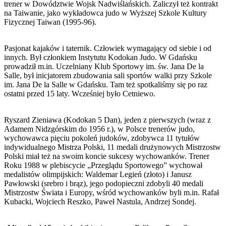
trener w Dowództwie Wojsk Nadwiślańskich. Zaliczył też kontrakt
na Taiwanie, jako wykładowca judo w Wyższej Szkole Kultury
Fizycznej Taiwan (1995-96).
Pasjonat kajaków i taternik. Człowiek wymagający od siebie i od
innych. Był członkiem Instytutu Kodokan Judo. W Gdańsku
prowadził m.in. Uczelniany Klub Sportowy im. św. Jana De la
Salle, był inicjatorem zbudowania sali sportów walki przy Szkole
im. Jana De la Salle w Gdańsku. Tam też spotkaliśmy się po raz
ostatni przed 15 laty. Wcześniej było Cetniewo.
Ryszard Zieniawa (Kodokan 5 Dan), jeden z pierwszych (wraz z
Adamem Nidzgórskim do 1956 r.), w Polsce trenerów judo,
wychowawca pięciu pokoleń judoków, zdobywca 11 tytułów
indywidualnego Mistrza Polski, 11 medali drużynowych Mistrzostw
Polski miał też na swoim koncie sukcesy wychowanków. Trener
Roku 1988 w plebiscycie „Przeglądu Sportowego” wychował
medalistów olimpijskich: Waldemar Legień (złoto) i Janusz
Pawłowski (srebro i brąz), jego podopieczni zdobyli 40 medali
Mistrzostw Świata i Europy, wśród wychowanków byli m.in. Rafał
Kubacki, Wojciech Reszko, Paweł Nastula, Andrzej Sondej.