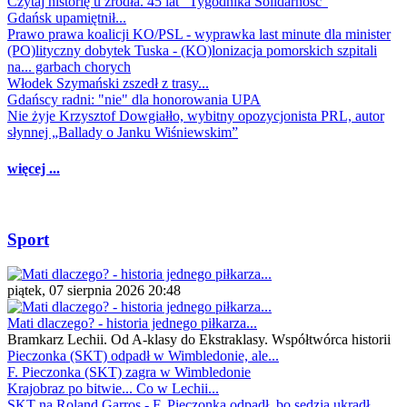
Czytaj historię u źródła. 45 lat "Tygodnika Solidarność"
Gdańsk upamiętnił...
Prawo prawa koalicji KO/PSL - wyprawka last minute dla minister
(PO)lityczny dobytek Tuska - (KO)lonizacja pomorskich szpitali
na... garbach chorych
Włodek Szymański zszedł z trasy...
Gdańscy radni: "nie" dla honorowania UPA
Nie żyje Krzysztof Dowgiałło, wybitny opozycjonista PRL, autor
słynnej „Ballady o Janku Wiśniewskim”
więcej ...
Sport
piątek, 07 sierpnia 2026 20:48
Mati dlaczego? - historia jednego piłkarza...
Bramkarz Lechii. Od A-klasy do Ekstraklasy. Współtwórca historii
Pieczonka (SKT) odpadł w Wimbledonie, ale...
F. Pieczonka (SKT) zagra w Wimbledonie
Krajobraz po bitwie... Co w Lechii...
SKT na Roland Garros - F. Pieczonka odpadł, bo sędzia ukradł...