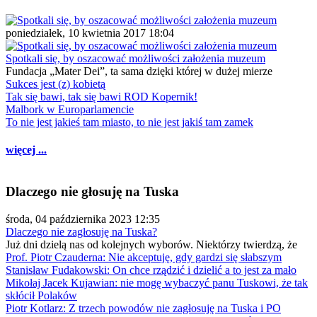
poniedziałek, 10 kwietnia 2017 18:04
Spotkali się, by oszacować możliwości założenia muzeum
Fundacja „Mater Dei”, ta sama dzięki której w dużej mierze
Sukces jest (z) kobietą
Tak się bawi, tak się bawi ROD Kopernik!
Malbork w Europarlamencie
To nie jest jakieś tam miasto, to nie jest jakiś tam zamek
więcej ...
Dlaczego nie głosuję na Tuska
środa, 04 października 2023 12:35
Dlaczego nie zagłosuję na Tuska?
Już dni dzielą nas od kolejnych wyborów. Niektórzy twierdzą, że
Prof. Piotr Czauderna: Nie akceptuję, gdy gardzi się słabszym
Stanisław Fudakowski: On chce rządzić i dzielić a to jest za mało
Mikołaj Jacek Kujawian: nie mogę wybaczyć panu Tuskowi, że tak
skłócił Polaków
Piotr Kotlarz: Z trzech powodów nie zagłosuję na Tuska i PO