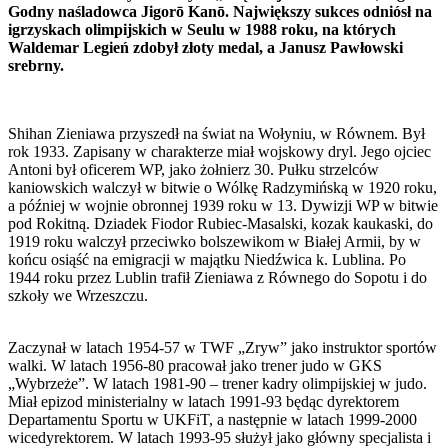
Godny naśladowca Jigorō Kanō. Największy sukces odniósł na
igrzyskach olimpijskich w Seulu w 1988 roku, na których
Waldemar Legień zdobył złoty medal, a Janusz Pawłowski
srebrny.
Shihan Zieniawa przyszedł na świat na Wołyniu, w Równem. Był
rok 1933. Zapisany w charakterze miał wojskowy dryl. Jego ojciec
Antoni był oficerem WP, jako żołnierz 30. Pułku strzelców
kaniowskich walczył w bitwie o Wólkę Radzymińską w 1920 roku,
a później w wojnie obronnej 1939 roku w 13. Dywizji WP w bitwie
pod Rokitną. Dziadek Fiodor Rubiec-Masalski, kozak kaukaski, do
1919 roku walczył przeciwko bolszewikom w Białej Armii, by w
końcu osiąść na emigracji w majątku Niedźwica k. Lublina. Po
1944 roku przez Lublin trafił Zieniawa z Równego do Sopotu i do
szkoły we Wrzeszczu.
Zaczynał w latach 1954-57 w TWF „Zryw” jako instruktor sportów
walki. W latach 1956-80 pracował jako trener judo w GKS
„Wybrzeże”. W latach 1981-90 – trener kadry olimpijskiej w judo.
Miał epizod ministerialny w latach 1991-93 będąc dyrektorem
Departamentu Sportu w UKFiT, a następnie w latach 1999-2000
wicedyrektorem. W latach 1993-95 służył jako główny specjalista i