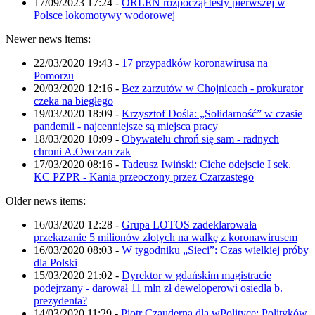
17/09/2023 17:24
-
ORLEN rozpoczął testy pierwszej w
Polsce lokomotywy wodorowej
Newer news items:
22/03/2020 19:43
-
17 przypadków koronawirusa na
Pomorzu
20/03/2020 12:16
-
Bez zarzutów w Chojnicach - prokurator
czeka na biegłego
19/03/2020 18:09
-
Krzysztof Dośla: „Solidarność” w czasie
pandemii - najcenniejsze są miejsca pracy
18/03/2020 10:09
-
Obywatelu chroń się sam - radnych
chroni A.Owczarczak
17/03/2020 08:16
-
Tadeusz Iwiński: Ciche odejscie I sek.
KC PZPR - Kania przeoczony przez Czarzastego
Older news items:
16/03/2020 12:28
-
Grupa LOTOS zadeklarowała
przekazanie 5 milionów złotych na walkę z koronawirusem
16/03/2020 08:03
-
W tygodniku „Sieci”: Czas wielkiej próby
dla Polski
15/03/2020 21:02
-
Dyrektor w gdańskim magistracie
podejrzany - darował 11 mln zł deweloperowi osiedla b.
prezydenta?
14/03/2020 11:29
-
Piotr Czauderna dla wPolityce: Polityków