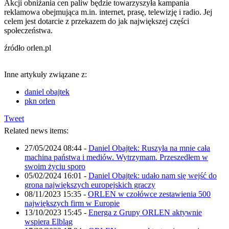
Akcji obniżania cen paliw będzie towarzyszyła kampania
reklamowa obejmująca m.in. internet, prasę, telewizję i radio. Jej
celem jest dotarcie z przekazem do jak największej części
społeczeństwa.
źródło orlen.pl
Inne artykuły związane z:
daniel obajtek
pkn orlen
Tweet
Related news items:
27/05/2024 08:44
-
Daniel Obajtek: Ruszyła na mnie cała
machina państwa i mediów. Wytrzymam. Przeszedłem w
swoim życiu sporo
05/02/2024 16:01
-
Daniel Obajtek: udało nam się wejść do
grona największych europejskich graczy
08/11/2023 15:35
-
ORLEN w czołówce zestawienia 500
największych firm w Europie
13/10/2023 15:45
-
Energa z Grupy ORLEN aktywnie
wspiera Elbląg