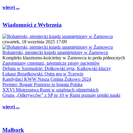
więcej ...
Wiadomości z Wybrzeża
czwartek, 18 września 2025 17:09
Bohaterski, niemiecki ksiądz upamiętniony w Żarnowcu
Kompleks klasztorno-kościelny w Żarnowcu to perła północnych
Zapomniany cmentarz, tajemnicze zgony pacjentów
Debata w Szemudzie: Dołkowski pyta, Kalkowski kluczy
Łukasz Brządkowski: Ostra gra w Tczewie
Kandydaci KWW Nasza Gmina Żukowo 2024
Premier: Bogate Pomorze to bogata Polska
XXVI Mistrzostwa Rumi w sztafetach olimpijskich
Grupa „Odkrywców” z SP nr 10 w Rumi poznaje tajniki nauki
więcej ...
Malbork