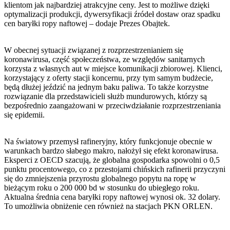
klientom jak najbardziej atrakcyjne ceny. Jest to możliwe dzięki
optymalizacji produkcji, dywersyfikacji źródeł dostaw oraz spadku
cen baryłki ropy naftowej – dodaje Prezes Obajtek.
W obecnej sytuacji związanej z rozprzestrzenianiem się
koronawirusa, część społeczeństwa, ze względów sanitarnych
korzysta z własnych aut w miejsce komunikacji zbiorowej. Klienci,
korzystający z oferty stacji koncernu, przy tym samym budżecie,
będą dłużej jeździć na jednym baku paliwa. To także korzystne
rozwiązanie dla przedstawicieli służb mundurowych, którzy są
bezpośrednio zaangażowani w przeciwdziałanie rozprzestrzeniania
się epidemii.
Na światowy przemysł rafineryjny, który funkcjonuje obecnie w
warunkach bardzo słabego makro, nałożył się efekt koronawirusa.
Eksperci z OECD szacują, że globalna gospodarka spowolni o 0,5
punktu procentowego, co z przestojami chińskich rafinerii przyczyni
się do zmniejszenia przyrostu globalnego popytu na ropę w
bieżącym roku o 200 000 bd w stosunku do ubiegłego roku.
Aktualna średnia cena baryłki ropy naftowej wynosi ok. 32 dolary.
To umożliwia obniżenie cen również na stacjach PKN ORLEN.