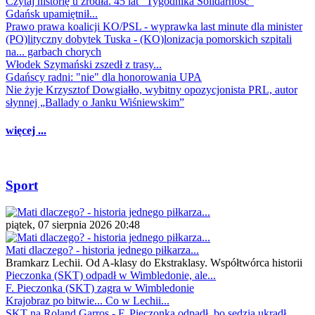
Czytaj historię u źródła. 45 lat "Tygodnika Solidarność"
Gdańsk upamiętnił...
Prawo prawa koalicji KO/PSL - wyprawka last minute dla minister
(PO)lityczny dobytek Tuska - (KO)lonizacja pomorskich szpitali
na... garbach chorych
Włodek Szymański zszedł z trasy...
Gdańscy radni: "nie" dla honorowania UPA
Nie żyje Krzysztof Dowgiałło, wybitny opozycjonista PRL, autor
słynnej „Ballady o Janku Wiśniewskim”
więcej ...
Sport
piątek, 07 sierpnia 2026 20:48
Mati dlaczego? - historia jednego piłkarza...
Bramkarz Lechii. Od A-klasy do Ekstraklasy. Współtwórca historii
Pieczonka (SKT) odpadł w Wimbledonie, ale...
F. Pieczonka (SKT) zagra w Wimbledonie
Krajobraz po bitwie... Co w Lechii...
SKT na Roland Garros - F. Pieczonka odpadł, bo sędzia ukradł...