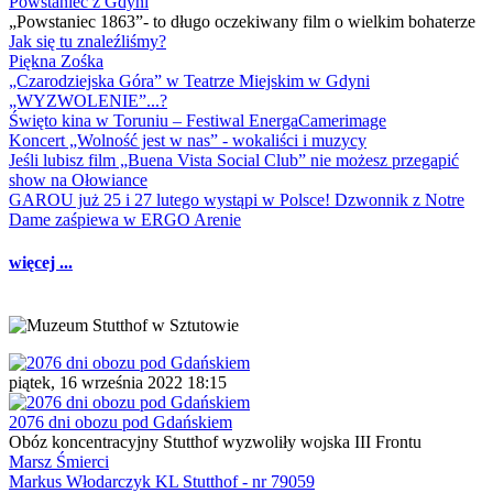
Powstaniec z Gdyni
„Powstaniec 1863”- to długo oczekiwany film o wielkim bohaterze
Jak się tu znaleźliśmy?
Piękna Zośka
„Czarodziejska Góra” w Teatrze Miejskim w Gdyni
„WYZWOLENIE”...?
Święto kina w Toruniu – Festiwal EnergaCamerimage
Koncert „Wolność jest w nas” - wokaliści i muzycy
Jeśli lubisz film „Buena Vista Social Club” nie możesz przegapić
show na Ołowiance
GAROU już 25 i 27 lutego wystąpi w Polsce! Dzwonnik z Notre
Dame zaśpiewa w ERGO Arenie
więcej ...
piątek, 16 września 2022 18:15
2076 dni obozu pod Gdańskiem
Obóz koncentracyjny Stutthof wyzwoliły wojska III Frontu
Marsz Śmierci
Markus Włodarczyk KL Stutthof - nr 79059