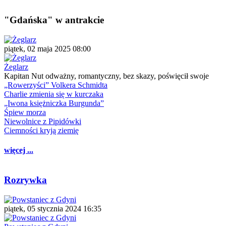
"Gdańska" w antrakcie
piątek, 02 maja 2025 08:00
Żeglarz
Kapitan Nut odważny, romantyczny, bez skazy, poświęcił swoje
„Rowerzyści” Volkera Schmidta
Charlie zmienia się w kurczaka
„Iwona księżniczka Burgunda”
Śpiew morza
Niewolnice z Pipidówki
Ciemności kryją ziemię
więcej ...
Rozrywka
piątek, 05 stycznia 2024 16:35