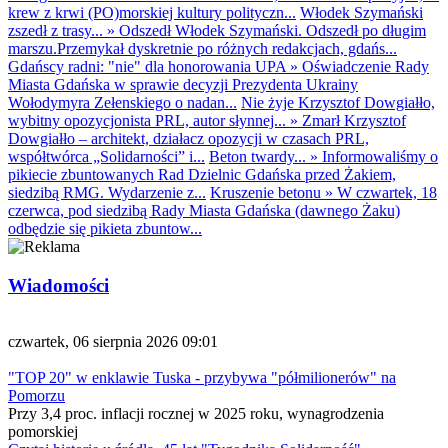
krew z krwi (PO)morskiej kultury polityczn...
Włodek Szymański
zszedł z trasy...
»
Odszedł Włodek Szymański. Odszedł po długim
marszu.Przemykał dyskretnie po różnych redakcjach, gdańs...
Gdańscy radni: "nie" dla honorowania UPA
»
Oświadczenie Rady
Miasta Gdańska w sprawie decyzji Prezydenta Ukrainy
Wołodymyra Zełenskiego o nadan...
Nie żyje Krzysztof Dowgiałło,
wybitny opozycjonista PRL, autor słynnej...
»
Zmarł Krzysztof
Dowgiałło – architekt, działacz opozycji w czasach PRL,
współtwórca „Solidarności” i...
Beton twardy...
»
Informowaliśmy o
pikiecie zbuntowanych Rad Dzielnic Gdańska przed Żakiem,
siedzibą RMG. Wydarzenie z...
Kruszenie betonu
»
W czwartek, 18
czerwca, pod siedzibą Rady Miasta Gdańska (dawnego Żaku)
odbędzie się pikieta zbuntow...
Wiadomości
czwartek, 06 sierpnia 2026 09:01
"TOP 20" w enklawie Tuska - przybywa "półmilionerów" na
Pomorzu
Przy 3,4 proc. inflacji rocznej w 2025 roku, wynagrodzenia
pomorskiej