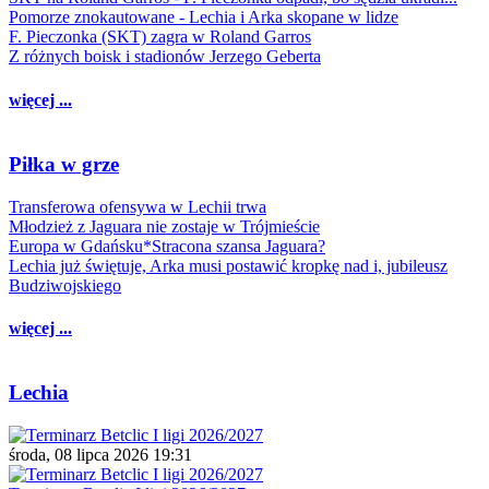
Pomorze znokautowane - Lechia i Arka skopane w lidze
F. Pieczonka (SKT) zagra w Roland Garros
Z różnych boisk i stadionów Jerzego Geberta
więcej ...
Piłka w grze
Transferowa ofensywa w Lechii trwa
Młodzież z Jaguara nie zostaje w Trójmieście
Europa w Gdańsku*Stracona szansa Jaguara?
Lechia już świętuje, Arka musi postawić kropkę nad i, jubileusz
Budziwojskiego
więcej ...
Lechia
środa, 08 lipca 2026 19:31