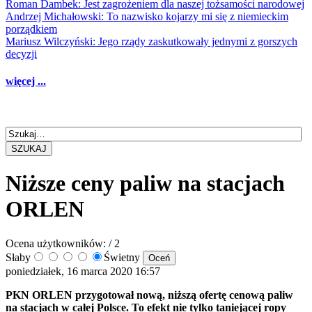
Roman Dambek: Jest zagrożeniem dla naszej tożsamości narodowej
Andrzej Michałowski: To nazwisko kojarzy mi się z niemieckim
porządkiem
Mariusz Wilczyński: Jego rządy zaskutkowały jednymi z gorszych
decyzji
więcej ...
SZUKAJ
Niższe ceny paliw na stacjach
ORLEN
Ocena użytkowników:
/ 2
Słaby
Świetny
poniedziałek, 16 marca 2020 16:57
PKN ORLEN przygotował nową, niższą ofertę cenową paliw
na stacjach w całej Polsce. To efekt nie tylko taniejącej ropy