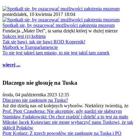
poniedziałek, 10 kwietnia 2017 18:04
Spotkali się, by oszacować możliwości założenia muzeum
Fundacja „Mater Dei”, ta sama dzięki której w dużej mierze
Sukces jest (z) kobietą
Tak się bawi, tak się bawi ROD Kopernik!
Malbork w Europarlamencie
To nie jest jakieś tam miasto, to nie jest jakiś tam zamek
więcej ...
Dlaczego nie głosuję na Tuska
środa, 04 października 2023 12:35
Dlaczego nie zagłosuję na Tuska?
Już dni dzielą nas od kolejnych wyborów. Niektórzy twierdzą, że
Prof. Piotr Czauderna: Nie akceptuję, gdy gardzi się słabszym
Stanisław Fudakowski: On chce rządzić i dzielić a to jest za mało
Mikołaj Jacek Kujawian: nie mogę wybaczyć panu Tuskowi, że tak
skłócił Polaków
Piotr Kotlarz: Z trzech powodów nie zagłosuję na Tuska i PO