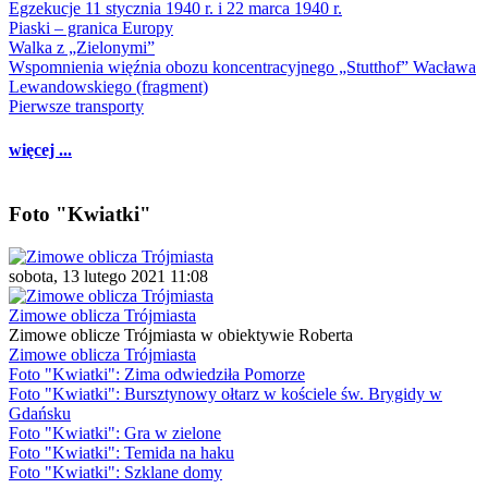
Egzekucje 11 stycznia 1940 r. i 22 marca 1940 r.
Piaski – granica Europy
Walka z „Zielonymi”
Wspomnienia więźnia obozu koncentracyjnego „Stutthof” Wacława
Lewandowskiego (fragment)
Pierwsze transporty
więcej ...
Foto "Kwiatki"
sobota, 13 lutego 2021 11:08
Zimowe oblicza Trójmiasta
Zimowe oblicze Trójmiasta w obiektywie Roberta
Zimowe oblicza Trójmiasta
Foto "Kwiatki": Zima odwiedziła Pomorze
Foto "Kwiatki": Bursztynowy ołtarz w kościele św. Brygidy w
Gdańsku
Foto "Kwiatki": Gra w zielone
Foto "Kwiatki": Temida na haku
Foto "Kwiatki": Szklane domy