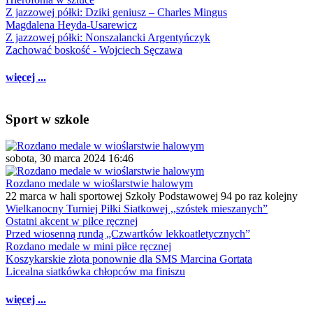
Z jazzowej półki: Dziki geniusz – Charles Mingus
Magdalena Heyda-Usarewicz
Z jazzowej półki: Nonszalancki Argentyńczyk
Zachować boskość - Wojciech Sęczawa
więcej ...
Sport w szkole
sobota, 30 marca 2024 16:46
Rozdano medale w wioślarstwie halowym
22 marca w hali sportowej Szkoły Podstawowej 94 po raz kolejny
Wielkanocny Turniej Piłki Siatkowej ,,szóstek mieszanych”
Ostatni akcent w piłce ręcznej
Przed wiosenną rundą „Czwartków lekkoatletycznych”
Rozdano medale w mini piłce ręcznej
Koszykarskie złota ponownie dla SMS Marcina Gortata
Licealna siatkówka chłopców ma finiszu
więcej ...