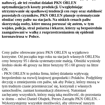
naftowej, ale też rezultat działań PKN ORLEN
optymalizujących koszty produkcji. Uwzględniając
utrzymywanie się spadkowej tendencji cen ropy oraz stabilność
pozostałych czynników, PKN ORLEN planuje systematycznie
obniżać ceny paliw na stacjach. Na niskich cenach paliw
skorzystają osoby, które muszą poruszać się autem, w tym
wojsko, policja, straż pożarna i lekarze, którzy są bezpośrednio
zaangażowani w walkę z rozprzestrzenianiem się epidemii
koronawirusa w Polsce.
Ceny paliw oferowane przez PKN ORLEN są wyjątkowo
korzystne. Od początku tego roku na stacjach własnych ORLENu
ceny benzyny 95 i diesla systematycznie maleją. Obniżki wyniosły
średnio około 46 groszy na litrze benzyny 95 i 60 groszy na litrze
ON.
- PKN ORLEN to polska firma, której działania wpływają
bezpośrednio na rozwój krajowej gospodarki i Polaków. Podjęliśmy
decyzję o zmniejszeniu cen paliw, tak aby Polacy, którzy muszą w
tym trudnym czasie przemieszczać się, korzystali z własnych
samochodów, zamiast komunikacji zbiorowej. Natomiast
zachęcamy wszystkich, którzy mają taką możliwość, do pozostania
w domu – mówi Daniel Obajtek, Prezes Zarządu PKN ORLEN. -
Wykorzystujemy wszystkie możliwości, aby oferować naszym