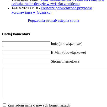
czekają trudne decyzje w związku z epidemią
14/03/2020 11:18
-
Pierwsze potwierdzone przypadki
koronawirusa w Gdańsku
Poprzednia strona
Następna strona
Dodaj komentarz
Imię (obowiązkowe)
E-Mail (obowiązkowe)
Strona internetowa
Zawiadom mnie o nowych komentarzach