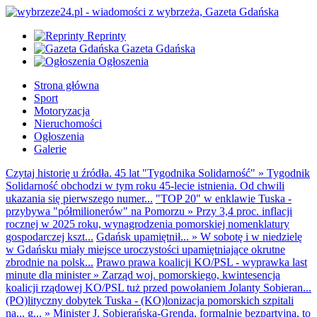
Reprinty
Gazeta Gdańska
Ogłoszenia
Strona główna
Sport
Motoryzacja
Nieruchomości
Ogłoszenia
Galerie
Czytaj historię u źródła. 45 lat "Tygodnika Solidarność"
»
Tygodnik
Solidarność obchodzi w tym roku 45-lecie istnienia. Od chwili
ukazania się pierwszego numer...
"TOP 20" w enklawie Tuska -
przybywa "półmilionerów" na Pomorzu
»
Przy 3,4 proc. inflacji
rocznej w 2025 roku, wynagrodzenia pomorskiej nomenklatury
gospodarczej kszt...
Gdańsk upamiętnił...
»
W sobotę i w niedzielę
w Gdańsku miały miejsce uroczystości upamiętniające okrutne
zbrodnie na polsk...
Prawo prawa koalicji KO/PSL - wyprawka last
minute dla minister
»
Zarząd woj. pomorskiego, kwintesencja
koalicji rządowej KO/PSL tuż przed powołaniem Jolanty Sobieran...
(PO)lityczny dobytek Tuska - (KO)lonizacja pomorskich szpitali
na... g...
»
Minister J. Sobierańska-Grenda, formalnie bezpartyjna, to