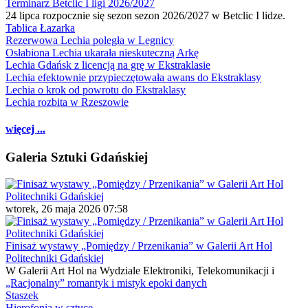
Terminarz Betclic I ligi 2026/2027
24 lipca rozpocznie się sezon sezon 2026/2027 w Betclic I lidze.
Tablica Łazarka
Rezerwowa Lechia poległa w Legnicy
Osłabiona Lechia ukarała nieskuteczną Arkę
Lechia Gdańsk z licencją na grę w Ekstraklasie
Lechia efektownie przypieczętowała awans do Ekstraklasy
Lechia o krok od powrotu do Ekstraklasy
Lechia rozbita w Rzeszowie
więcej ...
Galeria Sztuki Gdańskiej
wtorek, 26 maja 2026 07:58
Finisaż wystawy „Pomiędzy / Przenikania” w Galerii Art Hol
Politechniki Gdańskiej
W Galerii Art Hol na Wydziale Elektroniki, Telekomunikacji i
„Racjonalny” romantyk i mistyk epoki danych
Staszek
Hierofonia w sztuce