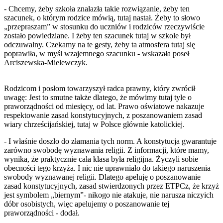
- Chcemy, żeby szkoła znalazła takie rozwiązanie, żeby ten
szacunek, o którym rodzice mówią, tutaj nastał. Żeby to słowo
„przepraszam” w stosunku do uczniów i rodziców rzeczywiście
zostało powiedziane. I żeby ten szacunek tutaj w szkole był
odczuwalny. Czekamy na te gesty, żeby ta atmosfera tutaj się
poprawiła, w myśl wzajemnego szacunku - wskazała poseł
Arciszewska-Mielewczyk.
Rodzicom i posłom towarzyszył radca prawny, który zwrócił
uwagę: Jest to smutne także dlatego, że mówimy tutaj tyle o
praworządności od miesięcy, od lat. Prawo oświatowe nakazuje
respektowanie zasad konstytucyjnych, z poszanowaniem zasad
wiary chrześcijańskiej, tutaj w Polsce głównie katolickiej.
- I właśnie doszło do złamania tych norm. A konstytucja gwarantuje
zarówno swobodę wyznawania religii. Z informacji, które mamy,
wynika, że praktycznie cała klasa była religijna. Życzyli sobie
obecności tego krzyża. I nic nie uprawniało do takiego naruszenia
swobody wyznawanej religii. Dlatego apeluję o poszanowanie
zasad konstytucyjnych, zasad stwierdzonych przez ETPCz, że krzyż
jest symbolem „biernym”- nikogo nie atakuje, nie narusza niczyich
dóbr osobistych, więc apelujemy o poszanowanie tej
praworządności - dodał.