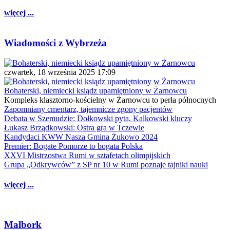
więcej ...
Wiadomości z Wybrzeża
czwartek, 18 września 2025 17:09
Bohaterski, niemiecki ksiądz upamiętniony w Żarnowcu
Kompleks klasztorno-kościelny w Żarnowcu to perła północnych
Zapomniany cmentarz, tajemnicze zgony pacjentów
Debata w Szemudzie: Dołkowski pyta, Kalkowski kluczy
Łukasz Brządkowski: Ostra gra w Tczewie
Kandydaci KWW Nasza Gmina Żukowo 2024
Premier: Bogate Pomorze to bogata Polska
XXVI Mistrzostwa Rumi w sztafetach olimpijskich
Grupa „Odkrywców” z SP nr 10 w Rumi poznaje tajniki nauki
więcej ...
Malbork