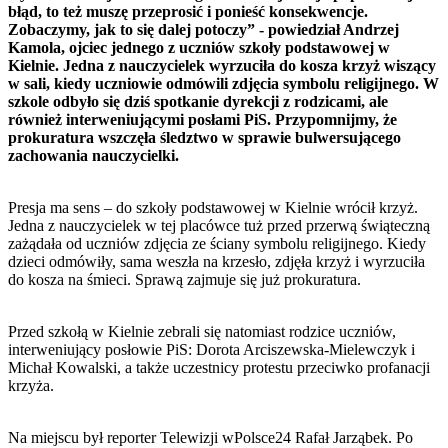
błąd, to też muszę przeprosić i ponieść konsekwencje.
Zobaczymy, jak to się dalej potoczy” - powiedział Andrzej
Kamola, ojciec jednego z uczniów szkoły podstawowej w
Kielnie. Jedna z nauczycielek wyrzuciła do kosza krzyż wiszący
w sali, kiedy uczniowie odmówili zdjęcia symbolu religijnego. W
szkole odbyło się dziś spotkanie dyrekcji z rodzicami, ale
również interweniującymi posłami PiS. Przypomnijmy, że
prokuratura wszczęła śledztwo w sprawie bulwersującego
zachowania nauczycielki.
Presja ma sens – do szkoły podstawowej w Kielnie wrócił krzyż.
Jedna z nauczycielek w tej placówce tuż przed przerwą świąteczną
zażądała od uczniów zdjęcia ze ściany symbolu religijnego. Kiedy
dzieci odmówiły, sama weszła na krzesło, zdjęła krzyż i wyrzuciła
do kosza na śmieci. Sprawą zajmuje się już prokuratura.
Przed szkołą w Kielnie zebrali się natomiast rodzice uczniów,
interweniujący posłowie PiS: Dorota Arciszewska-Mielewczyk i
Michał Kowalski, a także uczestnicy protestu przeciwko profanacji
krzyża.
Na miejscu był reporter Telewizji wPolsce24 Rafał Jarząbek. Po