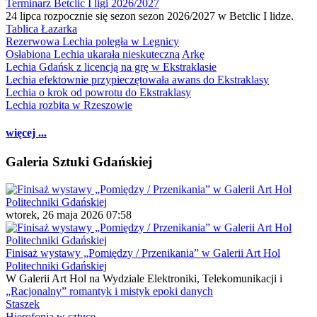
Terminarz Betclic I ligi 2026/2027
24 lipca rozpocznie się sezon sezon 2026/2027 w Betclic I lidze.
Tablica Łazarka
Rezerwowa Lechia poległa w Legnicy
Osłabiona Lechia ukarała nieskuteczną Arkę
Lechia Gdańsk z licencją na grę w Ekstraklasie
Lechia efektownie przypieczętowała awans do Ekstraklasy
Lechia o krok od powrotu do Ekstraklasy
Lechia rozbita w Rzeszowie
więcej ...
Galeria Sztuki Gdańskiej
wtorek, 26 maja 2026 07:58
Finisaż wystawy „Pomiędzy / Przenikania” w Galerii Art Hol
Politechniki Gdańskiej
W Galerii Art Hol na Wydziale Elektroniki, Telekomunikacji i
„Racjonalny” romantyk i mistyk epoki danych
Staszek
Hierofonia w sztuce