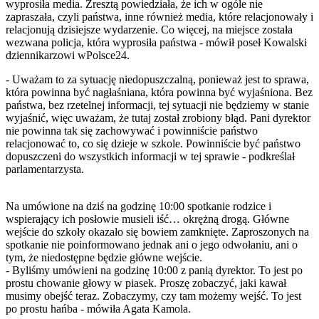
wyprosiła media. Zresztą powiedziała, że ich w ogóle nie
zapraszała, czyli państwa, inne również media, które relacjonowały i
relacjonują dzisiejsze wydarzenie. Co więcej, na miejsce została
wezwana policja, która wyprosiła państwa - mówił poseł Kowalski
dziennikarzowi wPolsce24.
- Uważam to za sytuację niedopuszczalną, ponieważ jest to sprawa,
która powinna być nagłaśniana, która powinna być wyjaśniona. Bez
państwa, bez rzetelnej informacji, tej sytuacji nie będziemy w stanie
wyjaśnić, więc uważam, że tutaj został zrobiony błąd. Pani dyrektor
nie powinna tak się zachowywać i powinniście państwo
relacjonować to, co się dzieje w szkole. Powinniście być państwo
dopuszczeni do wszystkich informacji w tej sprawie - podkreślał
parlamentarzysta.
Na umówione na dziś na godzinę 10:00 spotkanie rodzice i
wspierający ich posłowie musieli iść… okrężną drogą. Główne
wejście do szkoły okazało się bowiem zamknięte. Zaproszonych na
spotkanie nie poinformowano jednak ani o jego odwołaniu, ani o
tym, że niedostępne będzie główne wejście.
- Byliśmy umówieni na godzinę 10:00 z panią dyrektor. To jest po
prostu chowanie głowy w piasek. Proszę zobaczyć, jaki kawał
musimy obejść teraz. Zobaczymy, czy tam możemy wejść. To jest
po prostu hańba - mówiła Agata Kamola.