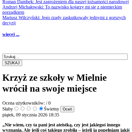
Roman Dambek: Jest zagrożeniem dla naszej tożsamości narodowej
Andrzej Michałowski: To nazwisko kojarzy mi się z niemieckim
porządkiem
Mariusz Wilczyński: Jego rządy zaskutkowały jednymi z gorszych
decyzji
więcej ...
SZUKAJ
Krzyż ze szkoły w Mielnie
wrócił na swoje miejsce
Ocena użytkowników:
/ 0
Słaby
Świetny
piątek, 09 stycznia 2026 18:35
„Nie wiem, czy ta pani jest ateistką, czy jest jakiegoś innego
wyznania. Ale jeśli coś takiego zrobiła – jeżeli ja popełniam jakiś