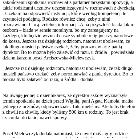
zakończeniu spotkania rozmawiał z parlamentarzystami opozycji, a
także rodzicami uczniów uczestniczącymi w rozmowach z dyrekcją.
- Czekam na odpowiedź instytucji, które według kompetencji te
czynności podejmą. Rodzice również chcą, żeby z nimi
rozmawiano. Chcą rzetelnej informacji. A na przyszłość biada takim
osobom – biada w sensie moralnym, bo my zareagujemy na
każdego, kto będzie wrzucał nasze symbole religijne czy narodowe
do kosza. Jeszcze raz dziękuję rodzicom, natomiast ubolewam, że
tak długo musieli państwo czekać, żeby porozmawiać z panią
dyrektor. Bo to można było załatwić od razu, u źródła - powiedziała
dziennikarzom poseł Arciszewska-Mielewczyk.
- Jeszcze raz dziękuję rodzicom, natomiast ubolewam, że tak długo
musieli państwo czekać, żeby porozmawiać z panią dyrektor. Bo to
można było załatwić od razu, u źródła - dodała.
Na uwagę jednej z dziennikarek, że dyrektor szkoły wyznaczyła
termin spotkania na dzień przed Wigilią, pani Agata Kamola, matka
jednego z uczniów, odpowiedziała: Tak, mieliśmy. Ale to był telefon
z chwili na chwilę, kiedy byliśmy 500 km u rodziny. To jest brak
szacunku do takiej nawet sprawy.
Poseł Mielewczyk dodała natomiast, że nawet dziś - gdy rodzice