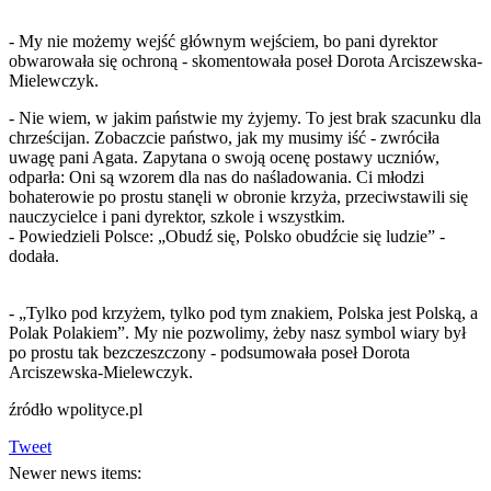
- My nie możemy wejść głównym wejściem, bo pani dyrektor
obwarowała się ochroną - skomentowała poseł Dorota Arciszewska-
Mielewczyk.
- Nie wiem, w jakim państwie my żyjemy. To jest brak szacunku dla
chrześcijan. Zobaczcie państwo, jak my musimy iść - zwróciła
uwagę pani Agata. Zapytana o swoją ocenę postawy uczniów,
odparła: Oni są wzorem dla nas do naśladowania. Ci młodzi
bohaterowie po prostu stanęli w obronie krzyża, przeciwstawili się
nauczycielce i pani dyrektor, szkole i wszystkim.
- Powiedzieli Polsce: „Obudź się, Polsko obudźcie się ludzie” -
dodała.
- „Tylko pod krzyżem, tylko pod tym znakiem, Polska jest Polską, a
Polak Polakiem”. My nie pozwolimy, żeby nasz symbol wiary był
po prostu tak bezczeszczony - podsumowała poseł Dorota
Arciszewska-Mielewczyk.
źródło wpolityce.pl
Tweet
Newer news items: