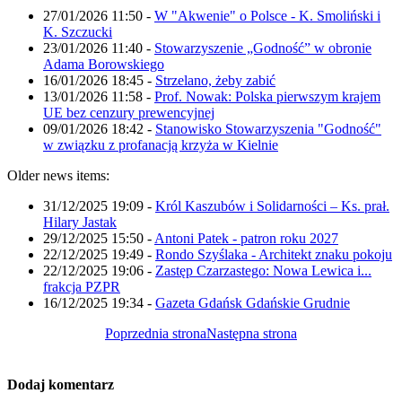
27/01/2026 11:50
-
W "Akwenie" o Polsce - K. Smoliński i
K. Szczucki
23/01/2026 11:40
-
Stowarzyszenie „Godność” w obronie
Adama Borowskiego
16/01/2026 18:45
-
Strzelano, żeby zabić
13/01/2026 11:58
-
Prof. Nowak: Polska pierwszym krajem
UE bez cenzury prewencyjnej
09/01/2026 18:42
-
Stanowisko Stowarzyszenia "Godność"
w związku z profanacją krzyża w Kielnie
Older news items:
31/12/2025 19:09
-
Król Kaszubów i Solidarności – Ks. prał.
Hilary Jastak
29/12/2025 15:50
-
Antoni Patek - patron roku 2027
22/12/2025 19:49
-
Rondo Szyślaka - Architekt znaku pokoju
22/12/2025 19:06
-
Zastęp Czarzastego: Nowa Lewica i...
frakcja PZPR
16/12/2025 19:34
-
Gazeta Gdańsk Gdańskie Grudnie
Poprzednia strona
Następna strona
Dodaj komentarz