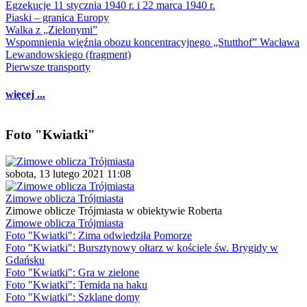
Egzekucje 11 stycznia 1940 r. i 22 marca 1940 r.
Piaski – granica Europy
Walka z „Zielonymi”
Wspomnienia więźnia obozu koncentracyjnego „Stutthof” Wacława
Lewandowskiego (fragment)
Pierwsze transporty
więcej ...
Foto "Kwiatki"
sobota, 13 lutego 2021 11:08
Zimowe oblicza Trójmiasta
Zimowe oblicze Trójmiasta w obiektywie Roberta
Zimowe oblicza Trójmiasta
Foto "Kwiatki": Zima odwiedziła Pomorze
Foto "Kwiatki": Bursztynowy ołtarz w kościele św. Brygidy w
Gdańsku
Foto "Kwiatki": Gra w zielone
Foto "Kwiatki": Temida na haku
Foto "Kwiatki": Szklane domy