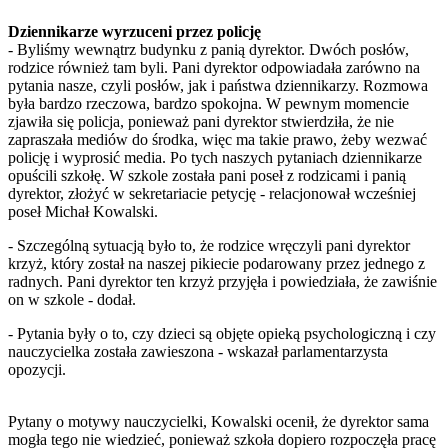
Dziennikarze wyrzuceni przez policję
- Byliśmy wewnątrz budynku z panią dyrektor. Dwóch posłów,
rodzice również tam byli. Pani dyrektor odpowiadała zarówno na
pytania nasze, czyli posłów, jak i państwa dziennikarzy. Rozmowa
była bardzo rzeczowa, bardzo spokojna. W pewnym momencie
zjawiła się policja, ponieważ pani dyrektor stwierdziła, że nie
zapraszała mediów do środka, więc ma takie prawo, żeby wezwać
policję i wyprosić media. Po tych naszych pytaniach dziennikarze
opuścili szkołę. W szkole została pani poseł z rodzicami i panią
dyrektor, złożyć w sekretariacie petycję - relacjonował wcześniej
poseł Michał Kowalski.
- Szczególną sytuacją było to, że rodzice wręczyli pani dyrektor
krzyż, który został na naszej pikiecie podarowany przez jednego z
radnych. Pani dyrektor ten krzyż przyjęła i powiedziała, że zawiśnie
on w szkole - dodał.
- Pytania były o to, czy dzieci są objęte opieką psychologiczną i czy
nauczycielka została zawieszona - wskazał parlamentarzysta
opozycji.
Pytany o motywy nauczycielki, Kowalski ocenił, że dyrektor sama
mogła tego nie wiedzieć, ponieważ szkoła dopiero rozpoczęła pracę