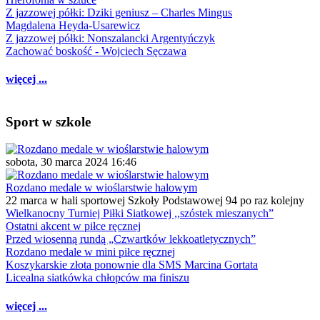
Z jazzowej półki: Dziki geniusz – Charles Mingus
Magdalena Heyda-Usarewicz
Z jazzowej półki: Nonszalancki Argentyńczyk
Zachować boskość - Wojciech Sęczawa
więcej ...
Sport w szkole
sobota, 30 marca 2024 16:46
Rozdano medale w wioślarstwie halowym
22 marca w hali sportowej Szkoły Podstawowej 94 po raz kolejny
Wielkanocny Turniej Piłki Siatkowej ,,szóstek mieszanych”
Ostatni akcent w piłce ręcznej
Przed wiosenną rundą „Czwartków lekkoatletycznych”
Rozdano medale w mini piłce ręcznej
Koszykarskie złota ponownie dla SMS Marcina Gortata
Licealna siatkówka chłopców ma finiszu
więcej ...