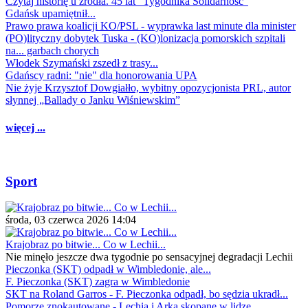
Czytaj historię u źródła. 45 lat "Tygodnika Solidarność"
Gdańsk upamiętnił...
Prawo prawa koalicji KO/PSL - wyprawka last minute dla minister
(PO)lityczny dobytek Tuska - (KO)lonizacja pomorskich szpitali
na... garbach chorych
Włodek Szymański zszedł z trasy...
Gdańscy radni: "nie" dla honorowania UPA
Nie żyje Krzysztof Dowgiałło, wybitny opozycjonista PRL, autor
słynnej „Ballady o Janku Wiśniewskim”
więcej ...
Sport
środa, 03 czerwca 2026 14:04
Krajobraz po bitwie... Co w Lechii...
Nie minęło jeszcze dwa tygodnie po sensacyjnej degradacji Lechii
Pieczonka (SKT) odpadł w Wimbledonie, ale...
F. Pieczonka (SKT) zagra w Wimbledonie
SKT na Roland Garros - F. Pieczonka odpadł, bo sędzia ukradł...
Pomorze znokautowane - Lechia i Arka skopane w lidze