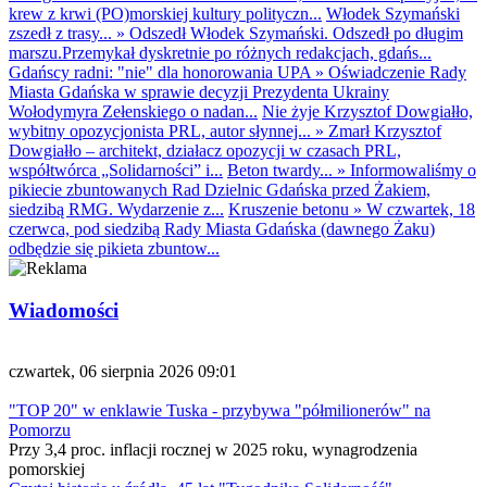
krew z krwi (PO)morskiej kultury polityczn...
Włodek Szymański
zszedł z trasy...
»
Odszedł Włodek Szymański. Odszedł po długim
marszu.Przemykał dyskretnie po różnych redakcjach, gdańs...
Gdańscy radni: "nie" dla honorowania UPA
»
Oświadczenie Rady
Miasta Gdańska w sprawie decyzji Prezydenta Ukrainy
Wołodymyra Zełenskiego o nadan...
Nie żyje Krzysztof Dowgiałło,
wybitny opozycjonista PRL, autor słynnej...
»
Zmarł Krzysztof
Dowgiałło – architekt, działacz opozycji w czasach PRL,
współtwórca „Solidarności” i...
Beton twardy...
»
Informowaliśmy o
pikiecie zbuntowanych Rad Dzielnic Gdańska przed Żakiem,
siedzibą RMG. Wydarzenie z...
Kruszenie betonu
»
W czwartek, 18
czerwca, pod siedzibą Rady Miasta Gdańska (dawnego Żaku)
odbędzie się pikieta zbuntow...
Wiadomości
czwartek, 06 sierpnia 2026 09:01
"TOP 20" w enklawie Tuska - przybywa "półmilionerów" na
Pomorzu
Przy 3,4 proc. inflacji rocznej w 2025 roku, wynagrodzenia
pomorskiej