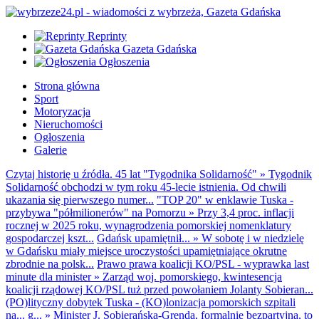
Reprinty
Gazeta Gdańska
Ogłoszenia
Strona główna
Sport
Motoryzacja
Nieruchomości
Ogłoszenia
Galerie
Czytaj historię u źródła. 45 lat "Tygodnika Solidarność"
»
Tygodnik
Solidarność obchodzi w tym roku 45-lecie istnienia. Od chwili
ukazania się pierwszego numer...
"TOP 20" w enklawie Tuska -
przybywa "półmilionerów" na Pomorzu
»
Przy 3,4 proc. inflacji
rocznej w 2025 roku, wynagrodzenia pomorskiej nomenklatury
gospodarczej kszt...
Gdańsk upamiętnił...
»
W sobotę i w niedzielę
w Gdańsku miały miejsce uroczystości upamiętniające okrutne
zbrodnie na polsk...
Prawo prawa koalicji KO/PSL - wyprawka last
minute dla minister
»
Zarząd woj. pomorskiego, kwintesencja
koalicji rządowej KO/PSL tuż przed powołaniem Jolanty Sobieran...
(PO)lityczny dobytek Tuska - (KO)lonizacja pomorskich szpitali
na... g...
»
Minister J. Sobierańska-Grenda, formalnie bezpartyjna, to