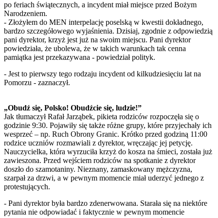
po feriach świątecznych, a incydent miał miejsce przed Bożym
Narodzeniem.
- Złożyłem do MEN interpelację poselską w kwestii dokładnego,
bardzo szczegółowego wyjaśnienia. Dzisiaj, zgodnie z odpowiedzią
pani dyrektor, krzyż jest już na swoim miejscu. Pani dyrektor
powiedziała, że ubolewa, że w takich warunkach tak cenna
pamiątka jest przekazywana - powiedział polityk.
- Jest to pierwszy tego rodzaju incydent od kilkudziesięciu lat na
Pomorzu - zaznaczył.
„Obudź się, Polsko! Obudźcie się, ludzie!”
Jak tłumaczył Rafał Jarząbek, pikieta rodziców rozpoczęła się o
godzinie 9:30. Pojawiły się także różne grupy, które przyjechały ich
wesprzeć – np. Ruch Obrony Granic. Krótko przed godziną 11:00
rodzice uczniów rozmawiali z dyrektor, wręczając jej petycję.
Nauczycielka, która wyrzuciła krzyż do kosza na śmieci, została już
zawieszona. Przed wejściem rodziców na spotkanie z dyrektor
doszło do szamotaniny. Nieznany, zamaskowany mężczyzna,
szarpał za drzwi, a w pewnym momencie miał uderzyć jednego z
protestujących.
- Pani dyrektor była bardzo zdenerwowana. Starała się na niektóre
pytania nie odpowiadać i faktycznie w pewnym momencie