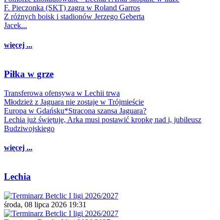
F. Pieczonka (SKT) zagra w Roland Garros
Z różnych boisk i stadionów Jerzego Geberta
Jacek...
więcej ...
Piłka w grze
Transferowa ofensywa w Lechii trwa
Młodzież z Jaguara nie zostaje w Trójmieście
Europa w Gdańsku*Stracona szansa Jaguara?
Lechia już świętuje, Arka musi postawić kropkę nad i, jubileusz
Budziwojskiego
więcej ...
Lechia
środa, 08 lipca 2026 19:31