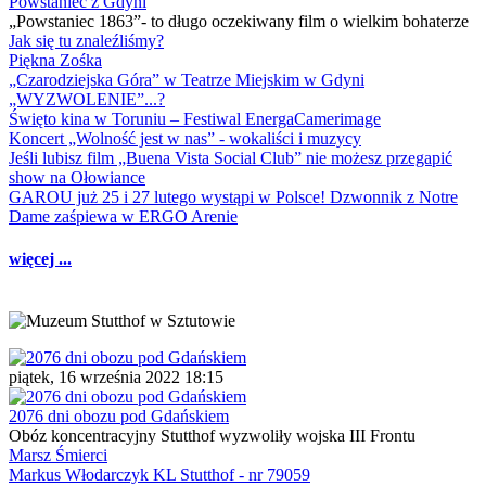
Powstaniec z Gdyni
„Powstaniec 1863”- to długo oczekiwany film o wielkim bohaterze
Jak się tu znaleźliśmy?
Piękna Zośka
„Czarodziejska Góra” w Teatrze Miejskim w Gdyni
„WYZWOLENIE”...?
Święto kina w Toruniu – Festiwal EnergaCamerimage
Koncert „Wolność jest w nas” - wokaliści i muzycy
Jeśli lubisz film „Buena Vista Social Club” nie możesz przegapić
show na Ołowiance
GAROU już 25 i 27 lutego wystąpi w Polsce! Dzwonnik z Notre
Dame zaśpiewa w ERGO Arenie
więcej ...
piątek, 16 września 2022 18:15
2076 dni obozu pod Gdańskiem
Obóz koncentracyjny Stutthof wyzwoliły wojska III Frontu
Marsz Śmierci
Markus Włodarczyk KL Stutthof - nr 79059