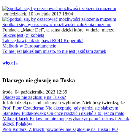
poniedziałek, 10 kwietnia 2017 18:04
Spotkali się, by oszacować możliwości założenia muzeum
Fundacja „Mater Dei”, ta sama dzięki której w dużej mierze
Sukces jest (z) kobietą
Tak się bawi, tak się bawi ROD Kopernik!
Malbork w Europarlamencie
To nie jest jakieś tam miasto, to nie jest jakiś tam zamek
więcej ...
Dlaczego nie głosuję na Tuska
środa, 04 października 2023 12:35
Dlaczego nie zagłosuję na Tuska?
Już dni dzielą nas od kolejnych wyborów. Niektórzy twierdzą, że
Prof. Piotr Czauderna: Nie akceptuję, gdy gardzi się słabszym
Stanisław Fudakowski: On chce rządzić i dzielić a to jest za mało
Mikołaj Jacek Kujawian: nie mogę wybaczyć panu Tuskowi, że tak
skłócił Polaków
Piotr Kotlarz: Z trzech powodów nie zagłosuję na Tuska i PO