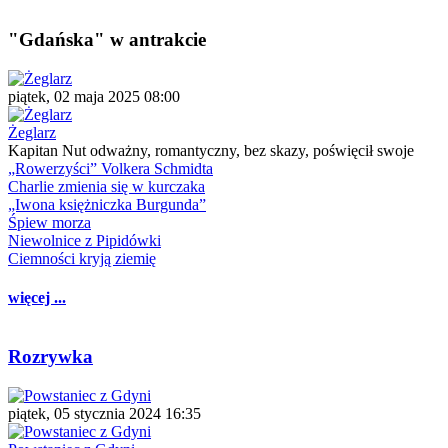
"Gdańska" w antrakcie
piątek, 02 maja 2025 08:00
Żeglarz
Kapitan Nut odważny, romantyczny, bez skazy, poświęcił swoje
„Rowerzyści” Volkera Schmidta
Charlie zmienia się w kurczaka
„Iwona księżniczka Burgunda”
Śpiew morza
Niewolnice z Pipidówki
Ciemności kryją ziemię
więcej ...
Rozrywka
piątek, 05 stycznia 2024 16:35