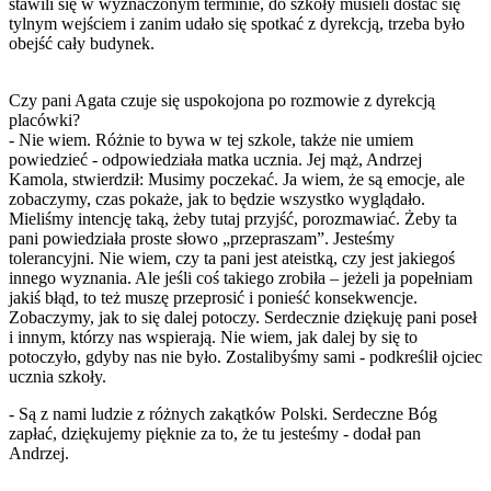
stawili się w wyznaczonym terminie, do szkoły musieli dostać się
tylnym wejściem i zanim udało się spotkać z dyrekcją, trzeba było
obejść cały budynek.
Czy pani Agata czuje się uspokojona po rozmowie z dyrekcją
placówki?
- Nie wiem. Różnie to bywa w tej szkole, także nie umiem
powiedzieć - odpowiedziała matka ucznia. Jej mąż, Andrzej
Kamola, stwierdził: Musimy poczekać. Ja wiem, że są emocje, ale
zobaczymy, czas pokaże, jak to będzie wszystko wyglądało.
Mieliśmy intencję taką, żeby tutaj przyjść, porozmawiać. Żeby ta
pani powiedziała proste słowo „przepraszam”. Jesteśmy
tolerancyjni. Nie wiem, czy ta pani jest ateistką, czy jest jakiegoś
innego wyznania. Ale jeśli coś takiego zrobiła – jeżeli ja popełniam
jakiś błąd, to też muszę przeprosić i ponieść konsekwencje.
Zobaczymy, jak to się dalej potoczy. Serdecznie dziękuję pani poseł
i innym, którzy nas wspierają. Nie wiem, jak dalej by się to
potoczyło, gdyby nas nie było. Zostalibyśmy sami - podkreślił ojciec
ucznia szkoły.
- Są z nami ludzie z różnych zakątków Polski. Serdeczne Bóg
zapłać, dziękujemy pięknie za to, że tu jesteśmy - dodał pan
Andrzej.