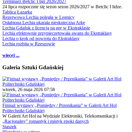
Terminarz Betclic I ligi 2026/2027
24 lipca rozpocznie się sezon sezon 2026/2027 w Betclic I lidze.
Tablica Łazarka
Rezerwowa Lechia poległa w Legnicy
Osłabiona Lechia ukarała nieskuteczną Arkę
Lechia Gdańsk z licencją na grę w Ekstraklasie
Lechia efektownie przypieczętowała awans do Ekstraklasy
Lechia o krok od powrotu do Ekstraklasy
Lechia rozbita w Rzeszowie
więcej ...
Galeria Sztuki Gdańskiej
wtorek, 26 maja 2026 07:58
Finisaż wystawy „Pomiędzy / Przenikania” w Galerii Art Hol
Politechniki Gdańskiej
W Galerii Art Hol na Wydziale Elektroniki, Telekomunikacji i
„Racjonalny” romantyk i mistyk epoki danych
Staszek
Hierofonia w sztuce