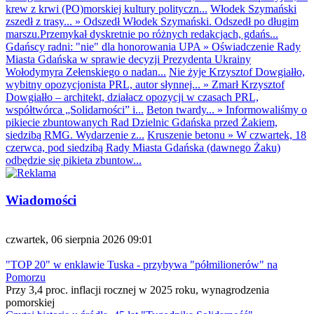
krew z krwi (PO)morskiej kultury polityczn...
Włodek Szymański
zszedł z trasy...
»
Odszedł Włodek Szymański. Odszedł po długim
marszu.Przemykał dyskretnie po różnych redakcjach, gdańs...
Gdańscy radni: "nie" dla honorowania UPA
»
Oświadczenie Rady
Miasta Gdańska w sprawie decyzji Prezydenta Ukrainy
Wołodymyra Zełenskiego o nadan...
Nie żyje Krzysztof Dowgiałło,
wybitny opozycjonista PRL, autor słynnej...
»
Zmarł Krzysztof
Dowgiałło – architekt, działacz opozycji w czasach PRL,
współtwórca „Solidarności” i...
Beton twardy...
»
Informowaliśmy o
pikiecie zbuntowanych Rad Dzielnic Gdańska przed Żakiem,
siedzibą RMG. Wydarzenie z...
Kruszenie betonu
»
W czwartek, 18
czerwca, pod siedzibą Rady Miasta Gdańska (dawnego Żaku)
odbędzie się pikieta zbuntow...
Wiadomości
czwartek, 06 sierpnia 2026 09:01
"TOP 20" w enklawie Tuska - przybywa "półmilionerów" na
Pomorzu
Przy 3,4 proc. inflacji rocznej w 2025 roku, wynagrodzenia
pomorskiej