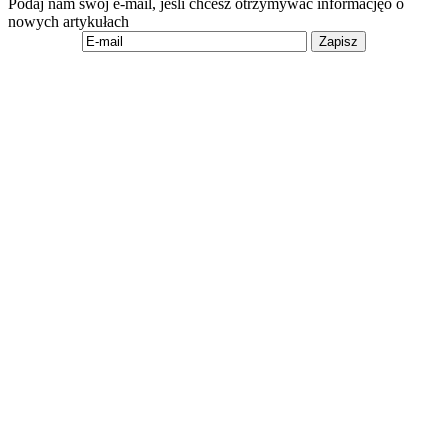
Podaj nam swój e-mail, jeśli chcesz otrzymywać informacjęo o
nowych artykułach
Zapisz