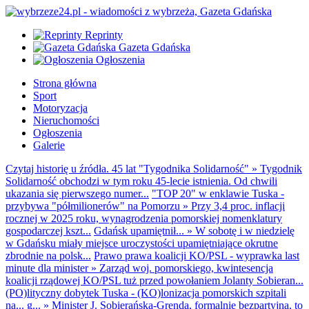
Reprinty
Gazeta Gdańska
Ogłoszenia
Strona główna
Sport
Motoryzacja
Nieruchomości
Ogłoszenia
Galerie
Czytaj historię u źródła. 45 lat "Tygodnika Solidarność"
»
Tygodnik
Solidarność obchodzi w tym roku 45-lecie istnienia. Od chwili
ukazania się pierwszego numer...
"TOP 20" w enklawie Tuska -
przybywa "półmilionerów" na Pomorzu
»
Przy 3,4 proc. inflacji
rocznej w 2025 roku, wynagrodzenia pomorskiej nomenklatury
gospodarczej kszt...
Gdańsk upamiętnił...
»
W sobotę i w niedzielę
w Gdańsku miały miejsce uroczystości upamiętniające okrutne
zbrodnie na polsk...
Prawo prawa koalicji KO/PSL - wyprawka last
minute dla minister
»
Zarząd woj. pomorskiego, kwintesencja
koalicji rządowej KO/PSL tuż przed powołaniem Jolanty Sobieran...
(PO)lityczny dobytek Tuska - (KO)lonizacja pomorskich szpitali
na... g...
»
Minister J. Sobierańska-Grenda, formalnie bezpartyjna, to