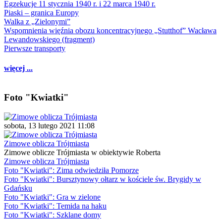
Egzekucje 11 stycznia 1940 r. i 22 marca 1940 r.
Piaski – granica Europy
Walka z „Zielonymi”
Wspomnienia więźnia obozu koncentracyjnego „Stutthof” Wacława
Lewandowskiego (fragment)
Pierwsze transporty
więcej ...
Foto "Kwiatki"
sobota, 13 lutego 2021 11:08
Zimowe oblicza Trójmiasta
Zimowe oblicze Trójmiasta w obiektywie Roberta
Zimowe oblicza Trójmiasta
Foto "Kwiatki": Zima odwiedziła Pomorze
Foto "Kwiatki": Bursztynowy ołtarz w kościele św. Brygidy w
Gdańsku
Foto "Kwiatki": Gra w zielone
Foto "Kwiatki": Temida na haku
Foto "Kwiatki": Szklane domy