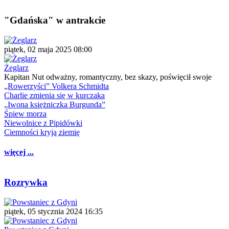
"Gdańska" w antrakcie
piątek, 02 maja 2025 08:00
Żeglarz
Kapitan Nut odważny, romantyczny, bez skazy, poświęcił swoje
„Rowerzyści” Volkera Schmidta
Charlie zmienia się w kurczaka
„Iwona księżniczka Burgunda”
Śpiew morza
Niewolnice z Pipidówki
Ciemności kryją ziemię
więcej ...
Rozrywka
piątek, 05 stycznia 2024 16:35