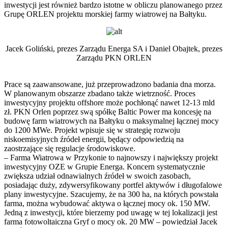
inwestycji jest również bardzo istotne w obliczu planowanego przez
Grupę ORLEN projektu morskiej farmy wiatrowej na Bałtyku.
Jacek Goliński, prezes Zarządu Energa SA i Daniel Obajtek, prezes
Zarządu PKN ORLEN
Prace są zaawansowane, już przeprowadzono badania dna morza.
W planowanym obszarze zbadano także wietrzność. Proces
inwestycyjny projektu offshore może pochłonąć nawet 12-13 mld
zł. PKN Orlen poprzez swą spółkę Baltic Power ma koncesję na
budowę farm wiatrowych na Bałtyku o maksymalnej łącznej mocy
do 1200 MWe. Projekt wpisuje się w strategię rozwoju
niskoemisyjnych źródeł energii, będący odpowiedzią na
zaostrzające się regulacje środowiskowe.
– Farma Wiatrowa w Przykonie to najnowszy i największy projekt
inwestycyjny OZE w Grupie Energa. Koncern systematycznie
zwiększa udział odnawialnych źródeł w swoich zasobach,
posiadając duży, zdywersyfikowany portfel aktywów i długofalowe
plany inwestycyjne. Szacujemy, że na 300 ha, na których powstała
farma, można wybudować aktywa o łącznej mocy ok. 150 MW.
Jedną z inwestycji, które bierzemy pod uwagę w tej lokalizacji jest
farma fotowoltaiczna Gryf o mocy ok. 20 MW – powiedział Jacek