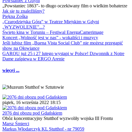
Powstaniec z Gdyni
„Powstaniec 1863”- to długo oczekiwany film o wielkim bohaterze
Jak się tu znaleźliśmy?
Piękna Zośka
„Czarodziejska Góra” w Teatrze Miejskim w Gdyni
„WYZWOLENIE”...?
Święto kina w Toruniu – Festiwal EnergaCamerimage
Koncert „Wolność jest w nas” - wokaliści i muzycy
Jeśli lubisz film „Buena Vista Social Club” nie możesz przegapić
show na Ołowiance
GAROU już 25 i 27 lutego wystąpi w Polsce! Dzwonnik z Notre
Dame zaśpiewa w ERGO Arenie
więcej ...
piątek, 16 września 2022 18:15
2076 dni obozu pod Gdańskiem
Obóz koncentracyjny Stutthof wyzwoliły wojska III Frontu
Marsz Śmierci
Markus Włodarczyk KL Stutthof - nr 79059