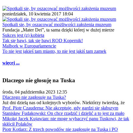
poniedziałek, 10 kwietnia 2017 18:04
Spotkali się, by oszacować możliwości założenia muzeum
Fundacja „Mater Dei”, ta sama dzięki której w dużej mierze
Sukces jest (z) kobietą
Tak się bawi, tak się bawi ROD Kopernik!
Malbork w Europarlamencie
To nie jest jakieś tam miasto, to nie jest jakiś tam zamek
więcej ...
Dlaczego nie głosuję na Tuska
środa, 04 października 2023 12:35
Dlaczego nie zagłosuję na Tuska?
Już dni dzielą nas od kolejnych wyborów. Niektórzy twierdzą, że
Prof. Piotr Czauderna: Nie akceptuję, gdy gardzi się słabszym
Stanisław Fudakowski: On chce rządzić i dzielić a to jest za mało
Mikołaj Jacek Kujawian: nie mogę wybaczyć panu Tuskowi, że tak
skłócił Polaków
Piotr Kotlarz: Z trzech powodów nie zagłosuję na Tuska i PO