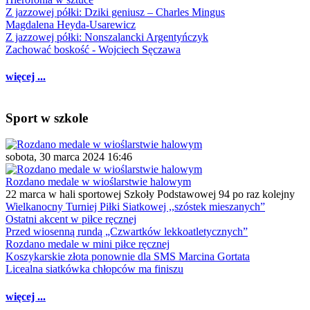
Z jazzowej półki: Dziki geniusz – Charles Mingus
Magdalena Heyda-Usarewicz
Z jazzowej półki: Nonszalancki Argentyńczyk
Zachować boskość - Wojciech Sęczawa
więcej ...
Sport w szkole
sobota, 30 marca 2024 16:46
Rozdano medale w wioślarstwie halowym
22 marca w hali sportowej Szkoły Podstawowej 94 po raz kolejny
Wielkanocny Turniej Piłki Siatkowej ,,szóstek mieszanych”
Ostatni akcent w piłce ręcznej
Przed wiosenną rundą „Czwartków lekkoatletycznych”
Rozdano medale w mini piłce ręcznej
Koszykarskie złota ponownie dla SMS Marcina Gortata
Licealna siatkówka chłopców ma finiszu
więcej ...