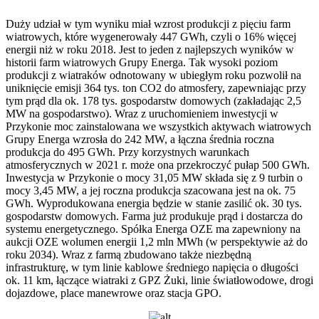
Duży udział w tym wyniku miał wzrost produkcji z pięciu farm
wiatrowych, które wygenerowały 447 GWh, czyli o 16% więcej
energii niż w roku 2018. Jest to jeden z najlepszych wyników w
historii farm wiatrowych Grupy Energa. Tak wysoki poziom
produkcji z wiatraków odnotowany w ubiegłym roku pozwolił na
uniknięcie emisji 364 tys. ton CO2 do atmosfery, zapewniając przy
tym prąd dla ok. 178 tys. gospodarstw domowych (zakładając 2,5
MW na gospodarstwo). Wraz z uruchomieniem inwestycji w
Przykonie moc zainstalowana we wszystkich aktywach wiatrowych
Grupy Energa wzrosła do 242 MW, a łączna średnia roczna
produkcja do 495 GWh. Przy korzystnych warunkach
atmosferycznych w 2021 r. może ona przekroczyć pułap 500 GWh.
Inwestycja w Przykonie o mocy 31,05 MW składa się z 9 turbin o
mocy 3,45 MW, a jej roczna produkcja szacowana jest na ok. 75
GWh. Wyprodukowana energia będzie w stanie zasilić ok. 30 tys.
gospodarstw domowych. Farma już produkuje prąd i dostarcza do
systemu energetycznego. Spółka Energa OZE ma zapewniony na
aukcji OZE wolumen energii 1,2 mln MWh (w perspektywie aż do
roku 2034). Wraz z farmą zbudowano także niezbędną
infrastrukturę, w tym linie kablowe średniego napięcia o długości
ok. 11 km, łączące wiatraki z GPZ Żuki, linie światłowodowe, drogi
dojazdowe, place manewrowe oraz stacja GPO.