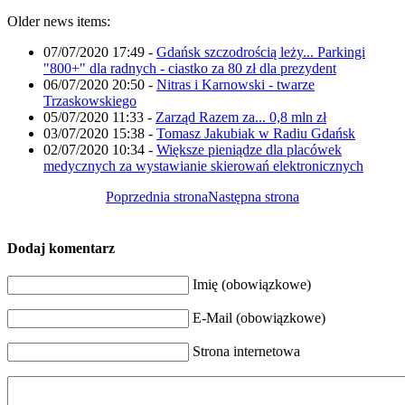
Older news items:
07/07/2020 17:49
-
Gdańsk szczodrością leży... Parkingi
"800+" dla radnych - ciastko za 80 zł dla prezydent
06/07/2020 20:50
-
Nitras i Karnowski - twarze
Trzaskowskiego
05/07/2020 11:33
-
Zarząd Razem za... 0,8 mln zł
03/07/2020 15:38
-
Tomasz Jakubiak w Radiu Gdańsk
02/07/2020 10:34
-
Większe pieniądze dla placówek
medycznych za wystawianie skierowań elektronicznych
Poprzednia strona
Następna strona
Dodaj komentarz
Imię (obowiązkowe)
E-Mail (obowiązkowe)
Strona internetowa