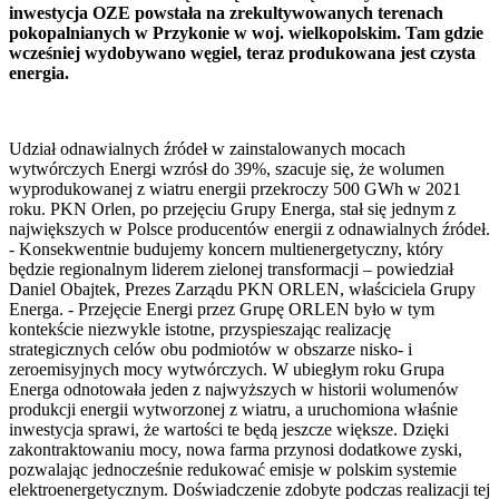
inwestycja OZE powstała na zrekultywowanych terenach
pokopalnianych w Przykonie w woj. wielkopolskim. Tam gdzie
wcześniej wydobywano węgiel, teraz produkowana jest czysta
energia.
Udział odnawialnych źródeł w zainstalowanych mocach
wytwórczych Energi wzrósł do 39%, szacuje się, że wolumen
wyprodukowanej z wiatru energii przekroczy 500 GWh w 2021
roku. PKN Orlen, po przejęciu Grupy Energa, stał się jednym z
największych w Polsce producentów energii z odnawialnych źródeł.
- Konsekwentnie budujemy koncern multienergetyczny, który
będzie regionalnym liderem zielonej transformacji – powiedział
Daniel Obajtek, Prezes Zarządu PKN ORLEN, właściciela Grupy
Energa. - Przejęcie Energi przez Grupę ORLEN było w tym
kontekście niezwykle istotne, przyspieszając realizację
strategicznych celów obu podmiotów w obszarze nisko- i
zeroemisyjnych mocy wytwórczych. W ubiegłym roku Grupa
Energa odnotowała jeden z najwyższych w historii wolumenów
produkcji energii wytworzonej z wiatru, a uruchomiona właśnie
inwestycja sprawi, że wartości te będą jeszcze większe. Dzięki
zakontraktowaniu mocy, nowa farma przynosi dodatkowe zyski,
pozwalając jednocześnie redukować emisje w polskim systemie
elektroenergetycznym. Doświadczenie zdobyte podczas realizacji tej