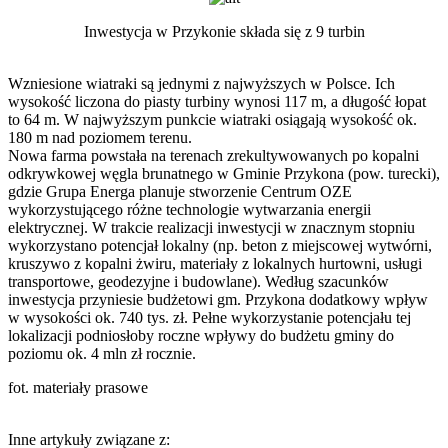
Inwestycja w Przykonie składa się z 9 turbin
Wzniesione wiatraki są jednymi z najwyższych w Polsce. Ich
wysokość liczona do piasty turbiny wynosi 117 m, a długość łopat
to 64 m. W najwyższym punkcie wiatraki osiągają wysokość ok.
180 m nad poziomem terenu.
Nowa farma powstała na terenach zrekultywowanych po kopalni
odkrywkowej węgla brunatnego w Gminie Przykona (pow. turecki),
gdzie Grupa Energa planuje stworzenie Centrum OZE
wykorzystującego różne technologie wytwarzania energii
elektrycznej. W trakcie realizacji inwestycji w znacznym stopniu
wykorzystano potencjał lokalny (np. beton z miejscowej wytwórni,
kruszywo z kopalni żwiru, materiały z lokalnych hurtowni, usługi
transportowe, geodezyjne i budowlane). Według szacunków
inwestycja przyniesie budżetowi gm. Przykona dodatkowy wpływ
w wysokości ok. 740 tys. zł. Pełne wykorzystanie potencjału tej
lokalizacji podniosłoby roczne wpływy do budżetu gminy do
poziomu ok. 4 mln zł rocznie.
fot. materiały prasowe
Inne artykuły związane z: