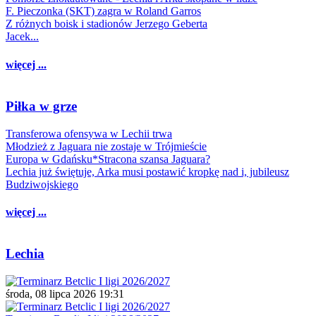
F. Pieczonka (SKT) zagra w Roland Garros
Z różnych boisk i stadionów Jerzego Geberta
Jacek...
więcej ...
Piłka w grze
Transferowa ofensywa w Lechii trwa
Młodzież z Jaguara nie zostaje w Trójmieście
Europa w Gdańsku*Stracona szansa Jaguara?
Lechia już świętuje, Arka musi postawić kropkę nad i, jubileusz
Budziwojskiego
więcej ...
Lechia
środa, 08 lipca 2026 19:31