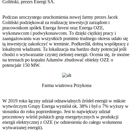
Goliński, prezes Energi SA.
Podczas uroczystego uruchomienia nowej farmy prezes Jacek
Goliński podziękował za realizację inwestycji zarządom i
pracownikom spółek Energa Invest oraz Energa OZE,
wykonawcom i podwykonawcom. To dzięki ciężkiej pracy i
zaangażowaniu was wszystkich pomimo trudnego okresu udało się
tą inwestycję zakończyć w terminie. Podkreślił, dobrą współpracę z
lokalnymi władzami. Ta lokalizacja ma bardzo duży potencjał jeśli
chodzi o wytwarzanie czystej zielonej energii. Ocenia się, że możne
na terenach po kopalni Adamów zbudować obiekty OZE o
potencjale 150 MW.
Farma wiatrowa Przykona
W 2019 roku łączny udział odnawialnych źródeł energii w miksie
wytwórczym Grupy Energa wyniósł ok. 38% i był o 7% wyższy w
stosunku do roku poprzedniego. Jest to największy udział
procentowy wśród polskich grup energetycznych w produkcji
energii elektrycznej z OZE (w odniesieniu do całego wolumenu
wytwarzanej energii).