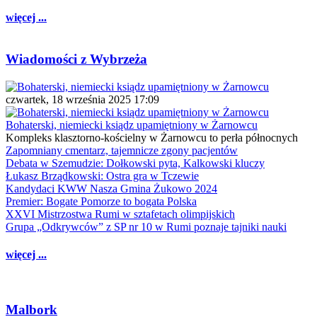
więcej ...
Wiadomości z Wybrzeża
czwartek, 18 września 2025 17:09
Bohaterski, niemiecki ksiądz upamiętniony w Żarnowcu
Kompleks klasztorno-kościelny w Żarnowcu to perła północnych
Zapomniany cmentarz, tajemnicze zgony pacjentów
Debata w Szemudzie: Dołkowski pyta, Kalkowski kluczy
Łukasz Brządkowski: Ostra gra w Tczewie
Kandydaci KWW Nasza Gmina Żukowo 2024
Premier: Bogate Pomorze to bogata Polska
XXVI Mistrzostwa Rumi w sztafetach olimpijskich
Grupa „Odkrywców” z SP nr 10 w Rumi poznaje tajniki nauki
więcej ...
Malbork