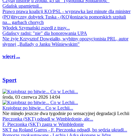
Czytaj historię u źródła. 45 lat "Tygodnika Solidarność"
Gdańsk upamiętnił...
Prawo prawa koalicji KO/PSL - wyprawka last minute dla minister
(PO)lityczny dobytek Tuska - (KO)lonizacja pomorskich szpitali
na... garbach chorych
Włodek Szymański zszedł z trasy...
Gdańscy radni: "nie" dla honorowania UPA
Nie żyje Krzysztof Dowgiałło, wybitny opozycjonista PRL, autor
słynnej „Ballady o Janku Wiśniewskim”
więcej ...
Sport
środa, 03 czerwca 2026 14:04
Krajobraz po bitwie... Co w Lechii...
Nie minęło jeszcze dwa tygodnie po sensacyjnej degradacji Lechii
Pieczonka (SKT) odpadł w Wimbledonie, ale...
F. Pieczonka (SKT) zagra w Wimbledonie
SKT na Roland Garros - F. Pieczonka odpadł, bo sędzia ukradł...
Pomorze znokautowane - Lechia i Arka skopane w lidze