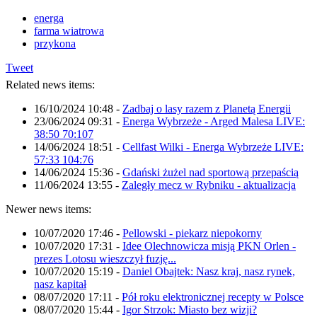
energa
farma wiatrowa
przykona
Tweet
Related news items:
16/10/2024 10:48
-
Zadbaj o lasy razem z Planetą Energii
23/06/2024 09:31
-
Energa Wybrzeże - Arged Malesa LIVE:
38:50 70:107
14/06/2024 18:51
-
Cellfast Wilki - Energa Wybrzeże LIVE:
57:33 104:76
14/06/2024 15:36
-
Gdański żużel nad sportową przepaścią
11/06/2024 13:55
-
Zaległy mecz w Rybniku - aktualizacja
Newer news items:
10/07/2020 17:46
-
Pellowski - piekarz niepokorny
10/07/2020 17:31
-
Idee Olechnowicza misją PKN Orlen -
prezes Lotosu wieszczył fuzję...
10/07/2020 15:19
-
Daniel Obajtek: Nasz kraj, nasz rynek,
nasz kapitał
08/07/2020 17:11
-
Pół roku elektronicznej recepty w Polsce
08/07/2020 15:44
-
Igor Strzok: Miasto bez wizji?