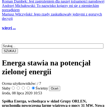
Roman Dambek: Jest zagrożeniem dla naszej tożsamości narodowej
Andrzej Michałowski: To nazwisko kojarzy mi się z niemieckim
porządkiem
Mariusz Wilczyński: Jego rządy zaskutkowały jednymi z gorszych
decyzji
więcej ...
SZUKAJ
Energa stawia na potencjał
zielonej energii
Ocena użytkowników:
/ 7
Słaby
Świetny
środa, 08 lipca 2020 10:53
Spółka Energa, wchodząca w skład Grupy ORLEN,
uruchomiła nowoczesną farmę wiatrową o mocy 31 MW. Nowa