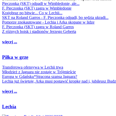
Pieczonka (SKT) odpadł w Wimbledonie, ale...
F. Pieczonka (SKT) zagra w Wimbledonie
Krajobraz po bitwie... Co w Lechii...
SKT na Roland Garros - F. Pieczonka odpadł, bo sędzia ukradł...
Pomorze znokautowane - Lechia i Arka skopane w lidze
F. Pieczonka (SKT) zagra w Roland Garros
Z różnych boisk i stadionów Jerzego Geberta
więcej ...
Piłka w grze
Transferowa ofensywa w Lechii trwa
Młodzież z Jaguara nie zostaje w Trójmieście
Europa w Gdańsku*Stracona szansa Jaguara?
Lechia już świętuje, Arka musi postawić kropkę nad i, jubileusz Bud
więcej ...
Lechia