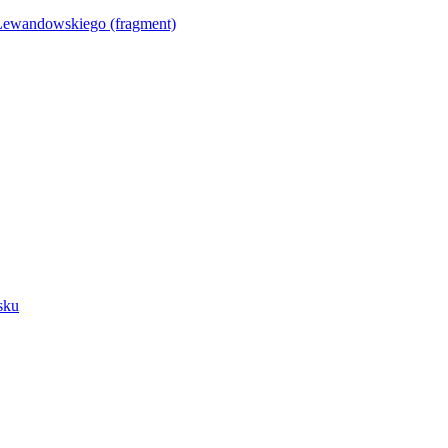
Lewandowskiego (fragment)
sku