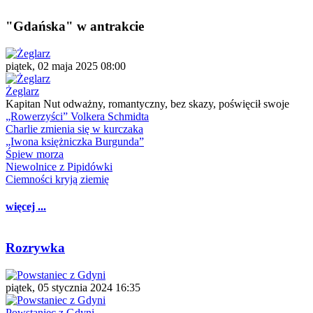
"Gdańska" w antrakcie
piątek, 02 maja 2025 08:00
Żeglarz
Kapitan Nut odważny, romantyczny, bez skazy, poświęcił swoje
„Rowerzyści” Volkera Schmidta
Charlie zmienia się w kurczaka
„Iwona księżniczka Burgunda”
Śpiew morza
Niewolnice z Pipidówki
Ciemności kryją ziemię
więcej ...
Rozrywka
piątek, 05 stycznia 2024 16:35
Powstaniec z Gdyni