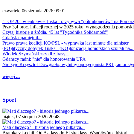
czwartek, 06 sierpnia 2026 09:01
"TOP 20" w enklawie Tuska - przybywa "półmilionerów" na Pomor
Przy 3,4 proc. inflacji rocznej w 2025 roku, wynagrodzenia pomorski
Czytaj historię u źródła. 45 lat "Tygodnika Solidarność"
Gdańsk upamiętnił...
Prawo prawa koalicji KO/PSL - wyprawka last minute dla minister
(PO)lityczny dobytek Tuska - (KO)lonizacja pomorskich szpitali na..
Włodek Szymański zszedł z trasy...
Gdańscy radni: "nie" dla honorowania UPA
Nie żyje Krzysztof Dowgiałło, wybitny opozycjonista PRL, autor sł
więcej ...
Sport
piątek, 07 sierpnia 2026 20:48
Mati dlaczego? - historia jednego piłkarza...
Bramkarz Lechii. Od A-klasy do Ekstraklasy. Współtwórca historii