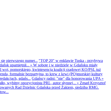
 się pierwszego numer...
"TOP 20" w enklawie Tuska - przybywa
dańsk upamiętnił...
»
W sobotę i w niedzielę w Gdańsku miały
d woj. pomorskiego, kwintesencja koalicji rządowej KO/PSL tuż
renda, formalnie bezpartyjna, to krew z krwi (PO)morskiej kultury
edakcjach, gdańs...
Gdańscy radni: "nie" dla honorowania UPA
»
ło, wybitny opozycjonista PRL, autor słynnej...
»
Zmarł Krzysztof
ntowanych Rad Dzielnic Gdańska przed Żakiem, siedzibą RMG.
tow...