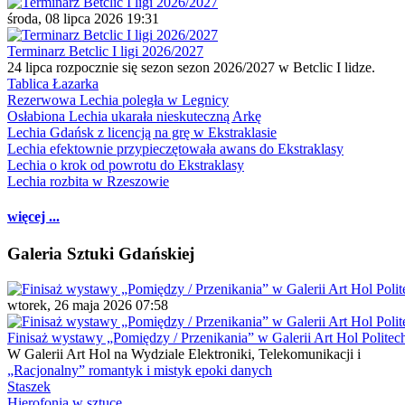
środa, 08 lipca 2026 19:31
Terminarz Betclic I ligi 2026/2027
24 lipca rozpocznie się sezon sezon 2026/2027 w Betclic I lidze.
Tablica Łazarka
Rezerwowa Lechia poległa w Legnicy
Osłabiona Lechia ukarała nieskuteczną Arkę
Lechia Gdańsk z licencją na grę w Ekstraklasie
Lechia efektownie przypieczętowała awans do Ekstraklasy
Lechia o krok od powrotu do Ekstraklasy
Lechia rozbita w Rzeszowie
więcej ...
Galeria Sztuki Gdańskiej
wtorek, 26 maja 2026 07:58
Finisaż wystawy „Pomiędzy / Przenikania” w Galerii Art Hol Politec
W Galerii Art Hol na Wydziale Elektroniki, Telekomunikacji i
„Racjonalny” romantyk i mistyk epoki danych
Staszek
Hierofonia w sztuce