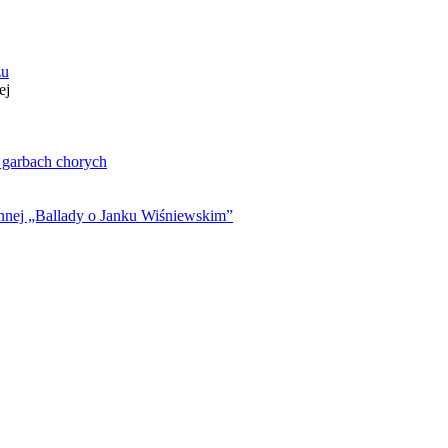
zu
ej
. garbach chorych
ynnej „Ballady o Janku Wiśniewskim”