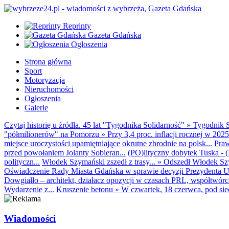
Reprinty
Gazeta Gdańska
Ogłoszenia
Strona główna
Sport
Motoryzacja
Nieruchomości
Ogłoszenia
Galerie
Czytaj historię u źródła. 45 lat "Tygodnika Solidarność"
»
Tygodnik S
"półmilionerów" na Pomorzu
»
Przy 3,4 proc. inflacji rocznej w 20
miejsce uroczystości upamiętniające okrutne zbrodnie na polsk...
Praw
przed powołaniem Jolanty Sobieran...
(PO)lityczny dobytek Tuska - (K
polityczn...
Włodek Szymański zszedł z trasy...
»
Odszedł Włodek Szy
Oświadczenie Rady Miasta Gdańska w sprawie decyzji Prezydenta U
Dowgiałło – architekt, działacz opozycji w czasach PRL, współtwórca 
Wydarzenie z...
Kruszenie betonu
»
W czwartek, 18 czerwca, pod sie
Wiadomości