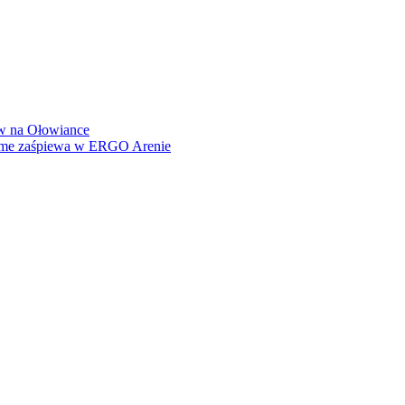
how na Ołowiance
Dame zaśpiewa w ERGO Arenie