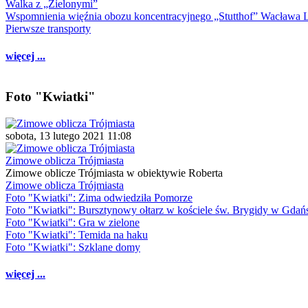
Walka z „Zielonymi”
Wspomnienia więźnia obozu koncentracyjnego „Stutthof” Wacława 
Pierwsze transporty
więcej ...
Foto "Kwiatki"
sobota, 13 lutego 2021 11:08
Zimowe oblicza Trójmiasta
Zimowe oblicze Trójmiasta w obiektywie Roberta
Zimowe oblicza Trójmiasta
Foto "Kwiatki": Zima odwiedziła Pomorze
Foto "Kwiatki": Bursztynowy ołtarz w kościele św. Brygidy w Gdań
Foto "Kwiatki": Gra w zielone
Foto "Kwiatki": Temida na haku
Foto "Kwiatki": Szklane domy
więcej ...