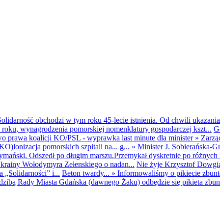
olidarność obchodzi w tym roku 45-lecie istnienia. Od chwili ukazania
25 roku, wynagrodzenia pomorskiej nomenklatury gospodarczej kszt...
G
o prawa koalicji KO/PSL - wyprawka last minute dla minister
»
Zarzą
O)lonizacja pomorskich szpitali na... g...
»
Minister J. Sobierańska-G
mański. Odszedł po długim marszu.Przemykał dyskretnie po różnych r
krainy Wołodymyra Zełenskiego o nadan...
Nie żyje Krzysztof Dowgiał
„Solidarności” i...
Beton twardy...
»
Informowaliśmy o pikiecie zbu
dzibą Rady Miasta Gdańska (dawnego Żaku) odbędzie się pikieta zbun