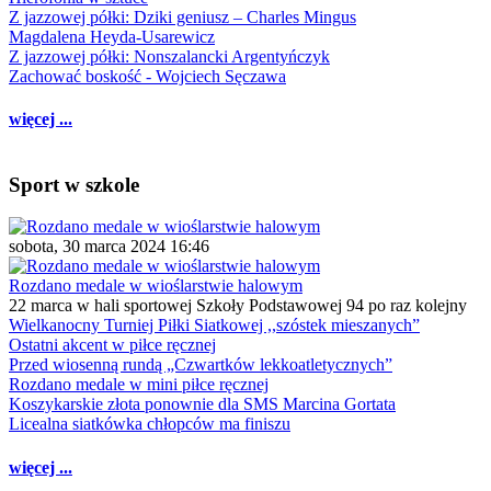
Z jazzowej półki: Dziki geniusz – Charles Mingus
Magdalena Heyda-Usarewicz
Z jazzowej półki: Nonszalancki Argentyńczyk
Zachować boskość - Wojciech Sęczawa
więcej ...
Sport w szkole
sobota, 30 marca 2024 16:46
Rozdano medale w wioślarstwie halowym
22 marca w hali sportowej Szkoły Podstawowej 94 po raz kolejny
Wielkanocny Turniej Piłki Siatkowej ,,szóstek mieszanych”
Ostatni akcent w piłce ręcznej
Przed wiosenną rundą „Czwartków lekkoatletycznych”
Rozdano medale w mini piłce ręcznej
Koszykarskie złota ponownie dla SMS Marcina Gortata
Licealna siatkówka chłopców ma finiszu
więcej ...