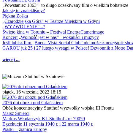
„Powstaniec 1863”- to długo oczekiwany film o wielkim bohaterze
Jak się tu znaleźliśmy?
Piękna Zośka
„Czarodziejska Góra” w Teatrze Miejskim w Gdyni
„WYZWOLENIE”...?
Święto kina w Toruniu – Festiwal EnergaCamerimage
Koncert „Wolność jest w nas” - wokaliści i muzycy
Jeśli lubisz film „Buena Vista Social Club” nie możesz przegapić s
GAROU już 25 i 27 lutego wystąpi w Polsce! Dzwonnik z Notre 
więcej ...
piątek, 16 września 2022 18:15
2076 dni obozu pod Gdańskiem
Obóz koncentracyjny Stutthof wyzwoliły wojska III Frontu
Marsz Śmierci
Markus Włodarczyk KL Stutthof - nr 79059
Egzekucje 11 stycznia 1940 r. i 22 marca 1940 r.
Piaski – granica Europy