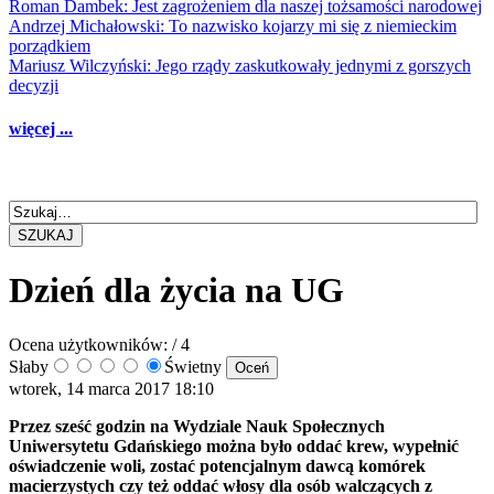
Roman Dambek: Jest zagrożeniem dla naszej tożsamości narodowej
Andrzej Michałowski: To nazwisko kojarzy mi się z niemieckim
porządkiem
Mariusz Wilczyński: Jego rządy zaskutkowały jednymi z gorszych
decyzji
więcej ...
SZUKAJ
Dzień dla życia na UG
Ocena użytkowników:
/ 4
Słaby
Świetny
wtorek, 14 marca 2017 18:10
Przez sześć godzin na Wydziale Nauk Społecznych
Uniwersytetu Gdańskiego można było oddać krew, wypełnić
oświadczenie woli, zostać potencjalnym dawcą komórek
macierzystych czy też oddać włosy dla osób walczących z