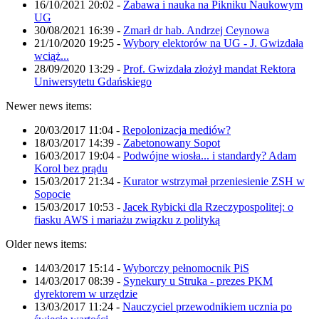
16/10/2021 20:02
-
Zabawa i nauka na Pikniku Naukowym
UG
30/08/2021 16:39
-
Zmarł dr hab. Andrzej Ceynowa
21/10/2020 19:25
-
Wybory elektorów na UG - J. Gwizdała
wciąż...
28/09/2020 13:29
-
Prof. Gwizdała złożył mandat Rektora
Uniwersytetu Gdańskiego
Newer news items:
20/03/2017 11:04
-
Repolonizacja mediów?
18/03/2017 14:39
-
Zabetonowany Sopot
16/03/2017 19:04
-
Podwójne wiosła... i standardy? Adam
Korol bez prądu
15/03/2017 21:34
-
Kurator wstrzymał przeniesienie ZSH w
Sopocie
15/03/2017 10:53
-
Jacek Rybicki dla Rzeczypospolitej: o
fiasku AWS i mariażu związku z polityką
Older news items:
14/03/2017 15:14
-
Wyborczy pełnomocnik PiS
14/03/2017 08:39
-
Synekury u Struka - prezes PKM
dyrektorem w urzędzie
13/03/2017 11:24
-
Nauczyciel przewodnikiem ucznia po