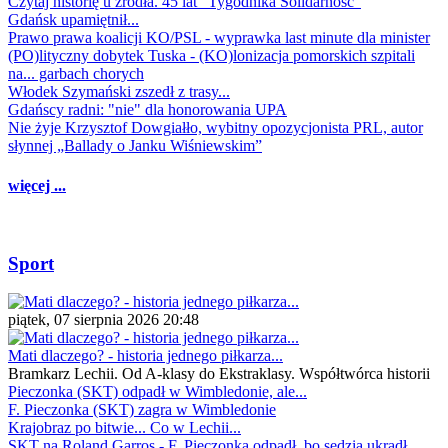
Czytaj historię u źródła. 45 lat "Tygodnika Solidarność"
Gdańsk upamiętnił...
Prawo prawa koalicji KO/PSL - wyprawka last minute dla minister
(PO)lityczny dobytek Tuska - (KO)lonizacja pomorskich szpitali
na... garbach chorych
Włodek Szymański zszedł z trasy...
Gdańscy radni: "nie" dla honorowania UPA
Nie żyje Krzysztof Dowgiałło, wybitny opozycjonista PRL, autor
słynnej „Ballady o Janku Wiśniewskim”
więcej ...
Sport
piątek, 07 sierpnia 2026 20:48
Mati dlaczego? - historia jednego piłkarza...
Bramkarz Lechii. Od A-klasy do Ekstraklasy. Współtwórca historii
Pieczonka (SKT) odpadł w Wimbledonie, ale...
F. Pieczonka (SKT) zagra w Wimbledonie
Krajobraz po bitwie... Co w Lechii...
SKT na Roland Garros - F. Pieczonka odpadł, bo sędzia ukradł...