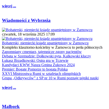
więcej ...
Wiadomości z Wybrzeża
czwartek, 18 września 2025 17:09
Bohaterski, niemiecki ksiądz upamiętniony w Żarnowcu
Kompleks klasztorno-kościelny w Żarnowcu to perła północnych
Zapomniany cmentarz, tajemnicze zgony pacjentów
Debata w Szemudzie: Dołkowski pyta, Kalkowski kluczy
Łukasz Brządkowski: Ostra gra w Tczewie
Kandydaci KWW Nasza Gmina Żukowo 2024
Premier: Bogate Pomorze to bogata Polska
XXVI Mistrzostwa Rumi w sztafetach olimpijskich
Grupa „Odkrywców” z SP nr 10 w Rumi poznaje tajniki nauki
więcej ...
Malbork