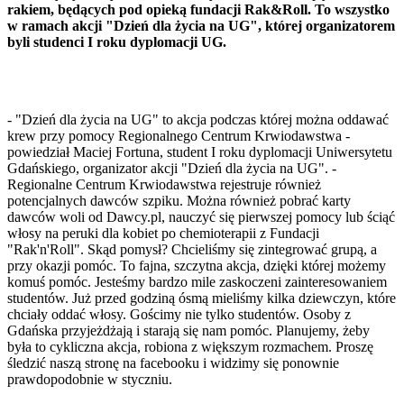
rakiem, będących pod opieką fundacji Rak&Roll. To wszystko
w ramach akcji "Dzień dla życia na UG", której organizatorem
byli studenci I roku dyplomacji UG.
- "Dzień dla życia na UG" to akcja podczas której można oddawać
krew przy pomocy Regionalnego Centrum Krwiodawstwa -
powiedział Maciej Fortuna, student I roku dyplomacji Uniwersytetu
Gdańskiego, organizator akcji "Dzień dla życia na UG". -
Regionalne Centrum Krwiodawstwa rejestruje również
potencjalnych dawców szpiku. Można również pobrać karty
dawców woli od Dawcy.pl, nauczyć się pierwszej pomocy lub ściąć
włosy na peruki dla kobiet po chemioterapii z Fundacji
"Rak'n'Roll". Skąd pomysł? Chcieliśmy się zintegrować grupą, a
przy okazji pomóc. To fajna, szczytna akcja, dzięki której możemy
komuś pomóc. Jesteśmy bardzo mile zaskoczeni zainteresowaniem
studentów. Już przed godziną ósmą mieliśmy kilka dziewczyn, które
chciały oddać włosy. Gościmy nie tylko studentów. Osoby z
Gdańska przyjeżdżają i starają się nam pomóc. Planujemy, żeby
była to cykliczna akcja, robiona z większym rozmachem. Proszę
śledzić naszą stronę na facebooku i widzimy się ponownie
prawdopodobnie w styczniu.