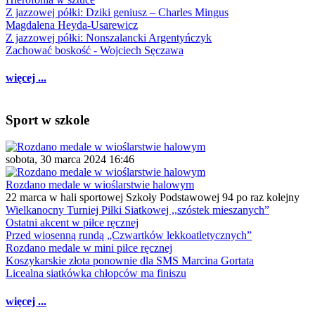
Z jazzowej półki: Dziki geniusz – Charles Mingus
Magdalena Heyda-Usarewicz
Z jazzowej półki: Nonszalancki Argentyńczyk
Zachować boskość - Wojciech Sęczawa
więcej ...
Sport w szkole
sobota, 30 marca 2024 16:46
Rozdano medale w wioślarstwie halowym
22 marca w hali sportowej Szkoły Podstawowej 94 po raz kolejny
Wielkanocny Turniej Piłki Siatkowej ,,szóstek mieszanych”
Ostatni akcent w piłce ręcznej
Przed wiosenną rundą „Czwartków lekkoatletycznych”
Rozdano medale w mini piłce ręcznej
Koszykarskie złota ponownie dla SMS Marcina Gortata
Licealna siatkówka chłopców ma finiszu
więcej ...