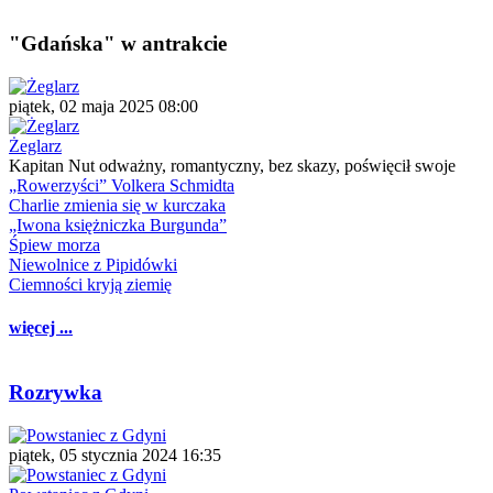
"Gdańska" w antrakcie
piątek, 02 maja 2025 08:00
Żeglarz
Kapitan Nut odważny, romantyczny, bez skazy, poświęcił swoje
„Rowerzyści” Volkera Schmidta
Charlie zmienia się w kurczaka
„Iwona księżniczka Burgunda”
Śpiew morza
Niewolnice z Pipidówki
Ciemności kryją ziemię
więcej ...
Rozrywka
piątek, 05 stycznia 2024 16:35