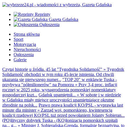
Reprinty
Gazeta Gdańska
Ogłoszenia
Strona główna
Sport
Motoryzacja
Nieruchomości
Ogłoszenia
Galerie
Czytaj historię u źródła. 45 lat "Tygodnika Solidarność"
»
Tygodnik
Solidarność obchodzi w tym roku 45-lecie istnienia. Od chwili
ukazania się pierwszego numer...
"TOP 20" w enklawie Tuska -
przybywa "półmilionerów" na Pomorzu
»
Przy 3,4 proc. inflacji
rocznej w 2025 roku, wynagrodzenia pomorskiej nomenklatury
gospodarczej kszt...
Gdańsk upamiętnił...
»
W sobotę i w niedzielę
w Gdańsku miały miejsce uroczystości upamiętniające okrutne
zbrodnie na polsk...
Prawo prawa koalicji KO/PSL - wyprawka last
minute dla minister
»
Zarząd woj. pomorskiego, kwintesencja
koalicji rządowej KO/PSL tuż przed powołaniem Jolanty Sobieran...
(PO)lityczny dobytek Tuska - (KO)lonizacja pomorskich szpitali
na... g...
»
Minister J. Sobierańska-Grenda, formalnie bezpartyjna, to