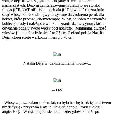
woli, zarejestrować się jako potencjalny dawca komórek
macierzystych. Dużym zainteresowaniem cieszyło się stoisko
fundacji "Rak'n'Roll". W ramach akcji "Daj włos!" można było
ściąć włosy, które zostaną wykorzystane do zrobienia peruk dla
kobiet, które przeszły chemioterapię. Włosy to jeden z atrybutów
kobiecej urody i należą się wielkie uznania dziewczynom, które
odważnie oddały swoje włosy pod nożyczki. Minimalna długość
włosów jaką można było ściąć to 25 cm. Rekord pobiła Natalia
Deja, której ścięte warkocze mierzyły 70 cm!
Natalia Deja w trakcie ścinania włosów...
... i po
- Włosy zapuszczałam siedem lat, co było trochę bardziej lenistwem
niż decyzją - przyznała Natalia Deja, studentka I roku filologii
angielskiej. - W ostatniej klasie liceum zdecydowałam, że po