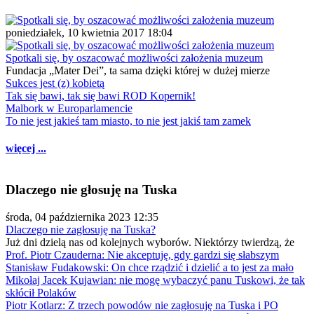
poniedziałek, 10 kwietnia 2017 18:04
Spotkali się, by oszacować możliwości założenia muzeum
Fundacja „Mater Dei”, ta sama dzięki której w dużej mierze
Sukces jest (z) kobietą
Tak się bawi, tak się bawi ROD Kopernik!
Malbork w Europarlamencie
To nie jest jakieś tam miasto, to nie jest jakiś tam zamek
więcej ...
Dlaczego nie głosuję na Tuska
środa, 04 października 2023 12:35
Dlaczego nie zagłosuję na Tuska?
Już dni dzielą nas od kolejnych wyborów. Niektórzy twierdzą, że
Prof. Piotr Czauderna: Nie akceptuję, gdy gardzi się słabszym
Stanisław Fudakowski: On chce rządzić i dzielić a to jest za mało
Mikołaj Jacek Kujawian: nie mogę wybaczyć panu Tuskowi, że tak
skłócił Polaków
Piotr Kotlarz: Z trzech powodów nie zagłosuję na Tuska i PO