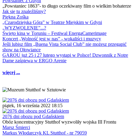
Powstaniec z Gdyni
„Powstaniec 1863”- to długo oczekiwany film o wielkim bohaterze
Jak się tu znaleźliśmy?
Piękna Zośka
„Czarodziejska Góra” w Teatrze Miejskim w Gdyni
„WYZWOLENIE”...?
Święto kina w Toruniu – Festiwal EnergaCamerimage
Koncert „Wolność jest w nas” - wokaliści i muzycy
Jeśli lubisz film „Buena Vista Social Club” nie możesz przegapić
show na Ołowiance
GAROU już 25 i 27 lutego wystąpi w Polsce! Dzwonnik z Notre
Dame zaśpiewa w ERGO Arenie
więcej ...
piątek, 16 września 2022 18:15
2076 dni obozu pod Gdańskiem
Obóz koncentracyjny Stutthof wyzwoliły wojska III Frontu
Marsz Śmierci
Markus Włodarczyk KL Stutthof - nr 79059