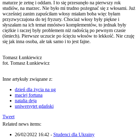
maturze je zetnę i oddam. I to się przesunęło na pierwszy rok
studiów, na marzec. Nie było mi trudno pożegnać się z włosami. Już
wcześniej zanim zapuściłam włosy miałam boba więc byłam
przyzwyczajona do tej fryzury. Chociaż włosy były piękne i
słyszałam na ich temat mnóstwo komplementów, to jednak były
ciężkie i raczej były problemem niż radością po pewnym czasie
(śmiech). Pierwsze uczucie po ścięciu włosów to lekkość. Nie czuję
się jak inna osoba, ale tak samo i to jest fajne.
Tomasz Łunkiewicz
fot. Tomasz Łunkiewicz
Inne artykuły związane z:
dzień dla życia na ug
maciej fortuna
natalia deja
uniwersytet gdański
Tweet
Related news items:
26/02/2022 16:42
-
Studenci dla Ukrainy