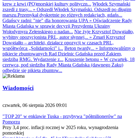
krew z krwi (PO)morskiej kultury polityczn...
Włodek Szymański
zszedł z trasy...
»
Odszedł Włodek Szymański. Odszedł po długim
marszu.Przemykał dyskretnie po różnych redakcjach, gdańs...
Gdańscy radni: "nie" dla honorowania UPA
»
Oświadczenie Rady
Miasta Gdańska w sprawie decyzji Prezydenta Ukrainy
Wołodymyra Zełenskiego o nadan...
Nie żyje Krzysztof Dowgiałło,
wybitny opozycjonista PRL, autor słynnej...
»
Zmarł Krzysztof
Dowgiałło – architekt, działacz opozycji w czasach PRL,
współtwórca „Solidarności” i...
Beton twardy...
»
Informowaliśmy o
pikiecie zbuntowanych Rad Dzielnic Gdańska przed Żakiem,
siedzibą RMG. Wydarzenie z...
Kruszenie betonu
»
W czwartek, 18
czerwca, pod siedzibą Rady Miasta Gdańska (dawnego Żaku)
odbędzie się pikieta zbuntow...
Wiadomości
czwartek, 06 sierpnia 2026 09:01
"TOP 20" w enklawie Tuska - przybywa "półmilionerów" na
Pomorzu
Przy 3,4 proc. inflacji rocznej w 2025 roku, wynagrodzenia
pomorskiej