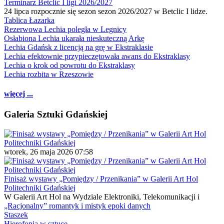
Terminarz Betclic I ligi 2026/2027
24 lipca rozpocznie się sezon sezon 2026/2027 w Betclic I lidze.
Tablica Łazarka
Rezerwowa Lechia poległa w Legnicy
Osłabiona Lechia ukarała nieskuteczną Arkę
Lechia Gdańsk z licencją na grę w Ekstraklasie
Lechia efektownie przypieczętowała awans do Ekstraklasy
Lechia o krok od powrotu do Ekstraklasy
Lechia rozbita w Rzeszowie
więcej ...
Galeria Sztuki Gdańskiej
wtorek, 26 maja 2026 07:58
Finisaż wystawy „Pomiędzy / Przenikania” w Galerii Art Hol
Politechniki Gdańskiej
W Galerii Art Hol na Wydziale Elektroniki, Telekomunikacji i
„Racjonalny” romantyk i mistyk epoki danych
Staszek
Hierofonia w sztuce