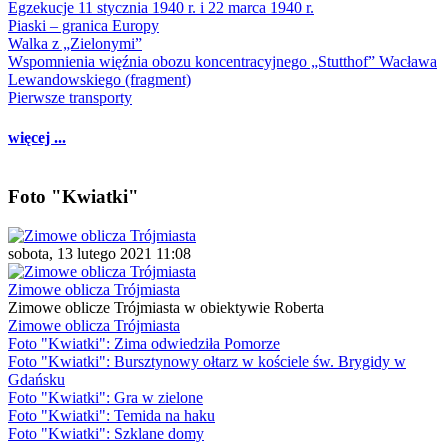
Egzekucje 11 stycznia 1940 r. i 22 marca 1940 r.
Piaski – granica Europy
Walka z „Zielonymi”
Wspomnienia więźnia obozu koncentracyjnego „Stutthof” Wacława
Lewandowskiego (fragment)
Pierwsze transporty
więcej ...
Foto "Kwiatki"
sobota, 13 lutego 2021 11:08
Zimowe oblicza Trójmiasta
Zimowe oblicze Trójmiasta w obiektywie Roberta
Zimowe oblicza Trójmiasta
Foto "Kwiatki": Zima odwiedziła Pomorze
Foto "Kwiatki": Bursztynowy ołtarz w kościele św. Brygidy w
Gdańsku
Foto "Kwiatki": Gra w zielone
Foto "Kwiatki": Temida na haku
Foto "Kwiatki": Szklane domy