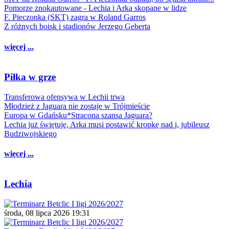
Pomorze znokautowane - Lechia i Arka skopane w lidze
F. Pieczonka (SKT) zagra w Roland Garros
Z różnych boisk i stadionów Jerzego Geberta
więcej ...
Piłka w grze
Transferowa ofensywa w Lechii trwa
Młodzież z Jaguara nie zostaje w Trójmieście
Europa w Gdańsku*Stracona szansa Jaguara?
Lechia już świętuje, Arka musi postawić kropkę nad i, jubileusz
Budziwojskiego
więcej ...
Lechia
środa, 08 lipca 2026 19:31