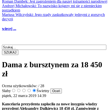
Roman Dambek: Jest zagrożeniem dla naszej tożsamości narodowej
Andrzej Michałowski: To nazwisko kojarzy mi się z niemieckim
porządkiem
Mariusz Wilczyński: Jego rządy zaskutkowały jednymi z gorszych
decyzji
więcej ...
SZUKAJ
Dama z bursztynem za 18 450
zł
Ocena użytkowników:
/ 28
Słaby
Świetny
piątek, 22 marca 2019 14:39
Kancelaria prezydenta zapłaciła za nowe insygnia władzy
prezydent Aleksandry Dulkiewicz 18 450 zł. Zamówienie z