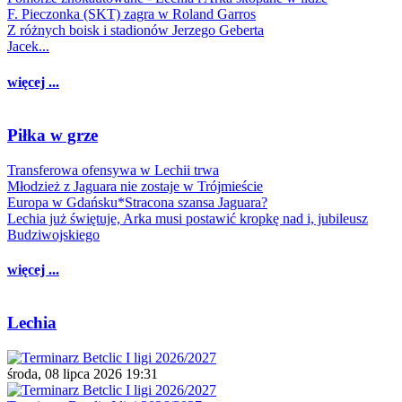
F. Pieczonka (SKT) zagra w Roland Garros
Z różnych boisk i stadionów Jerzego Geberta
Jacek...
więcej ...
Piłka w grze
Transferowa ofensywa w Lechii trwa
Młodzież z Jaguara nie zostaje w Trójmieście
Europa w Gdańsku*Stracona szansa Jaguara?
Lechia już świętuje, Arka musi postawić kropkę nad i, jubileusz
Budziwojskiego
więcej ...
Lechia
środa, 08 lipca 2026 19:31