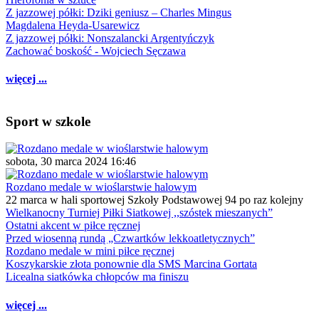
Z jazzowej półki: Dziki geniusz – Charles Mingus
Magdalena Heyda-Usarewicz
Z jazzowej półki: Nonszalancki Argentyńczyk
Zachować boskość - Wojciech Sęczawa
więcej ...
Sport w szkole
sobota, 30 marca 2024 16:46
Rozdano medale w wioślarstwie halowym
22 marca w hali sportowej Szkoły Podstawowej 94 po raz kolejny
Wielkanocny Turniej Piłki Siatkowej ,,szóstek mieszanych”
Ostatni akcent w piłce ręcznej
Przed wiosenną rundą „Czwartków lekkoatletycznych”
Rozdano medale w mini piłce ręcznej
Koszykarskie złota ponownie dla SMS Marcina Gortata
Licealna siatkówka chłopców ma finiszu
więcej ...