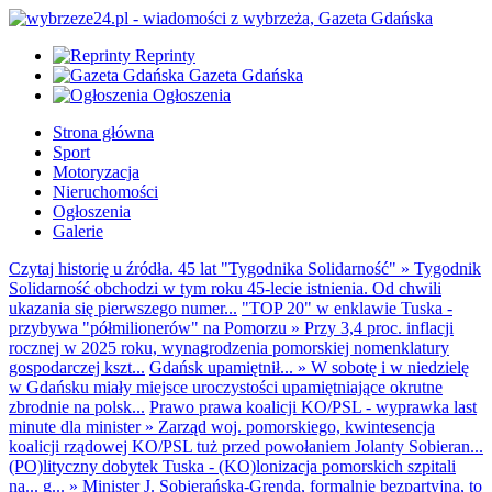
Reprinty
Gazeta Gdańska
Ogłoszenia
Strona główna
Sport
Motoryzacja
Nieruchomości
Ogłoszenia
Galerie
Czytaj historię u źródła. 45 lat "Tygodnika Solidarność"
»
Tygodnik
Solidarność obchodzi w tym roku 45-lecie istnienia. Od chwili
ukazania się pierwszego numer...
"TOP 20" w enklawie Tuska -
przybywa "półmilionerów" na Pomorzu
»
Przy 3,4 proc. inflacji
rocznej w 2025 roku, wynagrodzenia pomorskiej nomenklatury
gospodarczej kszt...
Gdańsk upamiętnił...
»
W sobotę i w niedzielę
w Gdańsku miały miejsce uroczystości upamiętniające okrutne
zbrodnie na polsk...
Prawo prawa koalicji KO/PSL - wyprawka last
minute dla minister
»
Zarząd woj. pomorskiego, kwintesencja
koalicji rządowej KO/PSL tuż przed powołaniem Jolanty Sobieran...
(PO)lityczny dobytek Tuska - (KO)lonizacja pomorskich szpitali
na... g...
»
Minister J. Sobierańska-Grenda, formalnie bezpartyjna, to