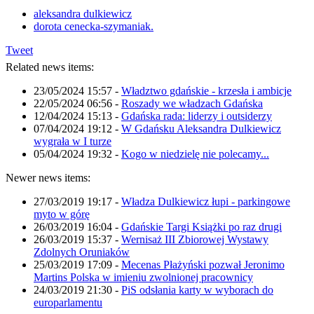
aleksandra dulkiewicz
dorota cenecka-szymaniak.
Tweet
Related news items:
23/05/2024 15:57
-
Władztwo gdańskie - krzesła i ambicje
22/05/2024 06:56
-
Roszady we władzach Gdańska
12/04/2024 15:13
-
Gdańska rada: liderzy i outsiderzy
07/04/2024 19:12
-
W Gdańsku Aleksandra Dulkiewicz
wygrała w I turze
05/04/2024 19:32
-
Kogo w niedzielę nie polecamy...
Newer news items:
27/03/2019 19:17
-
Władza Dulkiewicz łupi - parkingowe
myto w górę
26/03/2019 16:04
-
Gdańskie Targi Książki po raz drugi
26/03/2019 15:37
-
Wernisaż III Zbiorowej Wystawy
Zdolnych Oruniaków
25/03/2019 17:09
-
Mecenas Płażyński pozwał Jeronimo
Martins Polska w imieniu zwolnionej pracownicy
24/03/2019 21:30
-
PiS odsłania karty w wyborach do
europarlamentu