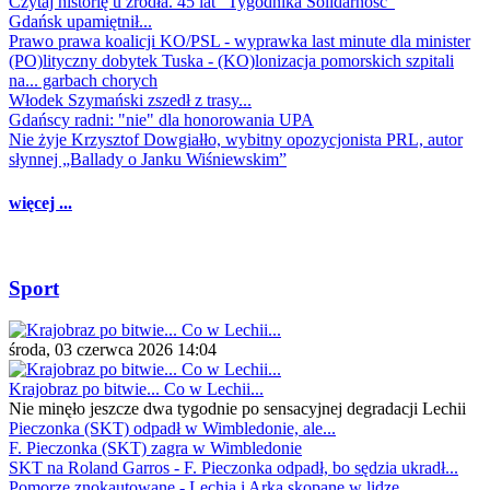
Czytaj historię u źródła. 45 lat "Tygodnika Solidarność"
Gdańsk upamiętnił...
Prawo prawa koalicji KO/PSL - wyprawka last minute dla minister
(PO)lityczny dobytek Tuska - (KO)lonizacja pomorskich szpitali
na... garbach chorych
Włodek Szymański zszedł z trasy...
Gdańscy radni: "nie" dla honorowania UPA
Nie żyje Krzysztof Dowgiałło, wybitny opozycjonista PRL, autor
słynnej „Ballady o Janku Wiśniewskim”
więcej ...
Sport
środa, 03 czerwca 2026 14:04
Krajobraz po bitwie... Co w Lechii...
Nie minęło jeszcze dwa tygodnie po sensacyjnej degradacji Lechii
Pieczonka (SKT) odpadł w Wimbledonie, ale...
F. Pieczonka (SKT) zagra w Wimbledonie
SKT na Roland Garros - F. Pieczonka odpadł, bo sędzia ukradł...
Pomorze znokautowane - Lechia i Arka skopane w lidze