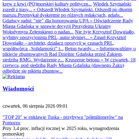
krew z krwi (PO)morskiej kultury polityczn...
Włodek Szymański
zszedł z trasy...
»
Odszedł Włodek Szymański. Odszedł po długim
marszu.Przemykał dyskretnie po różnych redakcjach, gdańs...
Gdańscy radni: "nie" dla honorowania UPA
»
Oświadczenie Rady
Miasta Gdańska w sprawie decyzji Prezydenta Ukrainy
Wołodymyra Zełenskiego o nadan...
Nie żyje Krzysztof Dowgiałło,
wybitny opozycjonista PRL, autor słynnej...
»
Zmarł Krzysztof
Dowgiałło – architekt, działacz opozycji w czasach PRL,
współtwórca „Solidarności” i...
Beton twardy...
»
Informowaliśmy o
pikiecie zbuntowanych Rad Dzielnic Gdańska przed Żakiem,
siedzibą RMG. Wydarzenie z...
Kruszenie betonu
»
W czwartek, 18
czerwca, pod siedzibą Rady Miasta Gdańska (dawnego Żaku)
odbędzie się pikieta zbuntow...
Wiadomości
czwartek, 06 sierpnia 2026 09:01
"TOP 20" w enklawie Tuska - przybywa "półmilionerów" na
Pomorzu
Przy 3,4 proc. inflacji rocznej w 2025 roku, wynagrodzenia
pomorskiej