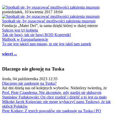
poniedziałek, 10 kwietnia 2017 18:04
Spotkali się, by oszacować możliwości założenia muzeum
Fundacja „Mater Dei”, ta sama dzięki której w dużej mierze
Sukces jest (z) kobietą
Tak się bawi, tak się bawi ROD Kopernik!
Malbork w Europarlamencie
To nie jest jakieś tam miasto, to nie jest jakiś tam zamek
więcej ...
Dlaczego nie głosuję na Tuska
środa, 04 października 2023 12:35
Dlaczego nie zagłosuję na Tuska?
Już dni dzielą nas od kolejnych wyborów. Niektórzy twierdzą, że
Prof. Piotr Czauderna: Nie akceptuję, gdy gardzi się słabszym
Stanisław Fudakowski: On chce rządzić i dzielić a to jest za mało
Mikołaj Jacek Kujawian: nie mogę wybaczyć panu Tuskowi, że tak
skłócił Polaków
Piotr Kotlarz: Z trzech powodów nie zagłosuję na Tuska i PO