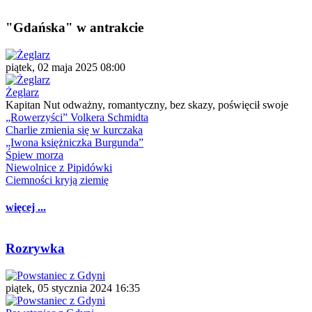
"Gdańska" w antrakcie
piątek, 02 maja 2025 08:00
Żeglarz
Kapitan Nut odważny, romantyczny, bez skazy, poświęcił swoje
„Rowerzyści” Volkera Schmidta
Charlie zmienia się w kurczaka
„Iwona księżniczka Burgunda”
Śpiew morza
Niewolnice z Pipidówki
Ciemności kryją ziemię
więcej ...
Rozrywka
piątek, 05 stycznia 2024 16:35