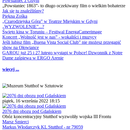
Powstaniec z Gdyni
„Powstaniec 1863”- to długo oczekiwany film o wielkim bohaterze
Jak się tu znaleźliśmy?
Piękna Zośka
„Czarodziejska Góra” w Teatrze Miejskim w Gdyni
„WYZWOLENIE”...?
Święto kina w Toruniu – Festiwal EnergaCamerimage
Koncert „Wolność jest w nas” - wokaliści i muzycy
Jeśli lubisz film „Buena Vista Social Club” nie możesz przegapić
show na Ołowiance
GAROU już 25 i 27 lutego wystąpi w Polsce! Dzwonnik z Notre
Dame zaśpiewa w ERGO Arenie
więcej ...
piątek, 16 września 2022 18:15
2076 dni obozu pod Gdańskiem
Obóz koncentracyjny Stutthof wyzwoliły wojska III Frontu
Marsz Śmierci
Markus Włodarczyk KL Stutthof - nr 79059