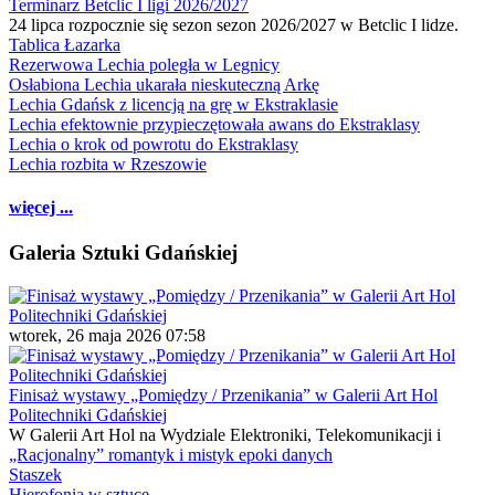
Terminarz Betclic I ligi 2026/2027
24 lipca rozpocznie się sezon sezon 2026/2027 w Betclic I lidze.
Tablica Łazarka
Rezerwowa Lechia poległa w Legnicy
Osłabiona Lechia ukarała nieskuteczną Arkę
Lechia Gdańsk z licencją na grę w Ekstraklasie
Lechia efektownie przypieczętowała awans do Ekstraklasy
Lechia o krok od powrotu do Ekstraklasy
Lechia rozbita w Rzeszowie
więcej ...
Galeria Sztuki Gdańskiej
wtorek, 26 maja 2026 07:58
Finisaż wystawy „Pomiędzy / Przenikania” w Galerii Art Hol
Politechniki Gdańskiej
W Galerii Art Hol na Wydziale Elektroniki, Telekomunikacji i
„Racjonalny” romantyk i mistyk epoki danych
Staszek
Hierofonia w sztuce