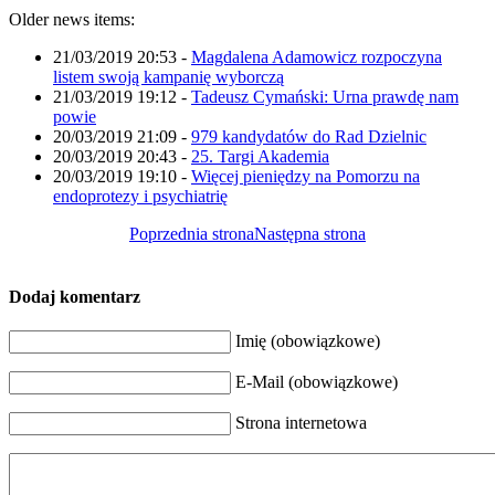
Older news items:
21/03/2019 20:53
-
Magdalena Adamowicz rozpoczyna
listem swoją kampanię wyborczą
21/03/2019 19:12
-
Tadeusz Cymański: Urna prawdę nam
powie
20/03/2019 21:09
-
979 kandydatów do Rad Dzielnic
20/03/2019 20:43
-
25. Targi Akademia
20/03/2019 19:10
-
Więcej pieniędzy na Pomorzu na
endoprotezy i psychiatrię
Poprzednia strona
Następna strona
Dodaj komentarz
Imię (obowiązkowe)
E-Mail (obowiązkowe)
Strona internetowa