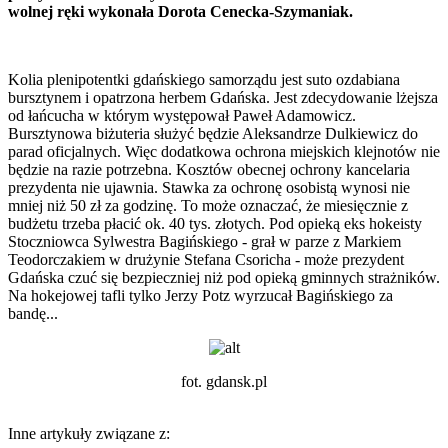
wolnej ręki wykonała Dorota Cenecka-Szymaniak.
Kolia plenipotentki gdańskiego samorządu jest suto ozdabiana
bursztynem i opatrzona herbem Gdańska. Jest zdecydowanie lżejsza
od łańcucha w którym występował Paweł Adamowicz.
Bursztynowa biżuteria służyć będzie Aleksandrze Dulkiewicz do
parad oficjalnych. Więc dodatkowa ochrona miejskich klejnotów nie
będzie na razie potrzebna. Kosztów obecnej ochrony kancelaria
prezydenta nie ujawnia. Stawka za ochronę osobistą wynosi nie
mniej niż 50 zł za godzinę. To może oznaczać, że miesięcznie z
budżetu trzeba płacić ok. 40 tys. złotych. Pod opieką eks hokeisty
Stoczniowca Sylwestra Bagińskiego - grał w parze z Markiem
Teodorczakiem w drużynie Stefana Csoricha - może prezydent
Gdańska czuć się bezpieczniej niż pod opieką gminnych strażników.
Na hokejowej tafli tylko Jerzy Potz wyrzucał Bagińskiego za
bandę...
fot. gdansk.pl
Inne artykuły związane z: