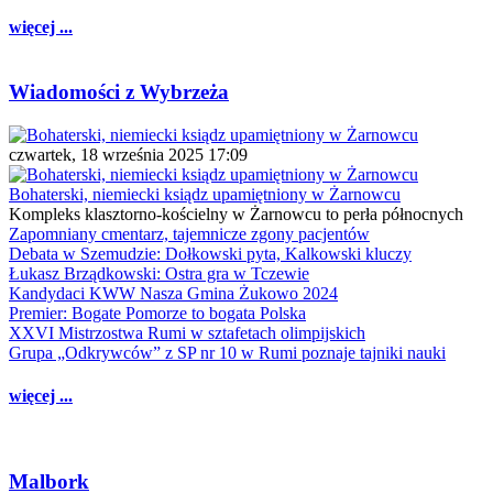
więcej ...
Wiadomości z Wybrzeża
czwartek, 18 września 2025 17:09
Bohaterski, niemiecki ksiądz upamiętniony w Żarnowcu
Kompleks klasztorno-kościelny w Żarnowcu to perła północnych
Zapomniany cmentarz, tajemnicze zgony pacjentów
Debata w Szemudzie: Dołkowski pyta, Kalkowski kluczy
Łukasz Brządkowski: Ostra gra w Tczewie
Kandydaci KWW Nasza Gmina Żukowo 2024
Premier: Bogate Pomorze to bogata Polska
XXVI Mistrzostwa Rumi w sztafetach olimpijskich
Grupa „Odkrywców” z SP nr 10 w Rumi poznaje tajniki nauki
więcej ...
Malbork