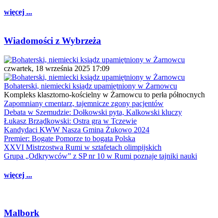
więcej ...
Wiadomości z Wybrzeża
czwartek, 18 września 2025 17:09
Bohaterski, niemiecki ksiądz upamiętniony w Żarnowcu
Kompleks klasztorno-kościelny w Żarnowcu to perła północnych
Zapomniany cmentarz, tajemnicze zgony pacjentów
Debata w Szemudzie: Dołkowski pyta, Kalkowski kluczy
Łukasz Brządkowski: Ostra gra w Tczewie
Kandydaci KWW Nasza Gmina Żukowo 2024
Premier: Bogate Pomorze to bogata Polska
XXVI Mistrzostwa Rumi w sztafetach olimpijskich
Grupa „Odkrywców” z SP nr 10 w Rumi poznaje tajniki nauki
więcej ...
Malbork