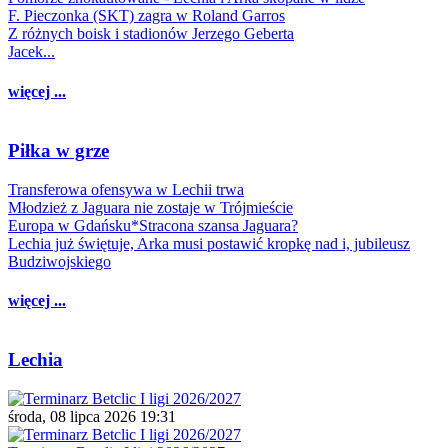
F. Pieczonka (SKT) zagra w Roland Garros
Z różnych boisk i stadionów Jerzego Geberta
Jacek...
więcej ...
Piłka w grze
Transferowa ofensywa w Lechii trwa
Młodzież z Jaguara nie zostaje w Trójmieście
Europa w Gdańsku*Stracona szansa Jaguara?
Lechia już świętuje, Arka musi postawić kropkę nad i, jubileusz
Budziwojskiego
więcej ...
Lechia
środa, 08 lipca 2026 19:31