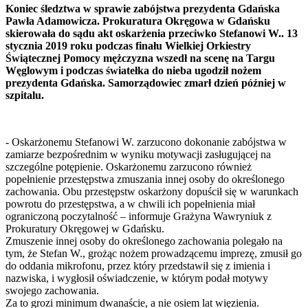
Koniec śledztwa w sprawie zabójstwa prezydenta Gdańska
Pawła Adamowicza. Prokuratura Okręgowa w Gdańsku
skierowała do sądu akt oskarżenia przeciwko Stefanowi W.. 13
stycznia 2019 roku podczas finału Wielkiej Orkiestry
Świątecznej Pomocy mężczyzna wszedł na scenę na Targu
Węglowym i podczas światełka do nieba ugodził nożem
prezydenta Gdańska. Samorządowiec zmarł dzień później w
szpitalu.
- Oskarżonemu Stefanowi W. zarzucono dokonanie zabójstwa w
zamiarze bezpośrednim w wyniku motywacji zasługującej na
szczególne potępienie. Oskarżonemu zarzucono również
popełnienie przestępstwa zmuszania innej osoby do określonego
zachowania. Obu przestępstw oskarżony dopuścił się w warunkach
powrotu do przestępstwa, a w chwili ich popełnienia miał
ograniczoną poczytalność – informuje Grażyna Wawryniuk z
Prokuratury Okręgowej w Gdańsku.
Zmuszenie innej osoby do określonego zachowania polegało na
tym, że Stefan W., grożąc nożem prowadzącemu imprezę, zmusił go
do oddania mikrofonu, przez który przedstawił się z imienia i
nazwiska, i wygłosił oświadczenie, w którym podał motywy
swojego zachowania.
Za to grozi minimum dwanaście, a nie osiem lat więzienia.