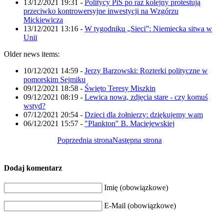
13/12/2021 19:31
-
Politycy PiS po raz kolejny protestują
przeciwko kontrowersyjne inwestycji na Wzgórzu
Mickiewicza
13/12/2021 13:16
-
W tygodniku „Sieci”: Niemiecka sitwa w
Unii
Older news items:
10/12/2021 14:59
-
Jerzy Barzowski: Rozterki polityczne w
pomorskim Sejmiku
09/12/2021 18:58
-
Święto Teresy Miszkin
09/12/2021 08:19
-
Lewica nowa, zdjęcia stare - czy komuś
wstyd?
07/12/2021 20:54
-
Dzieci dla żołnierzy: dziękujemy wam
06/12/2021 15:57
-
"Plankton" B. Maciejewskiej
Poprzednia strona
Następna strona
Dodaj komentarz
Imię (obowiązkowe)
E-Mail (obowiązkowe)