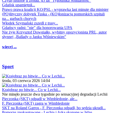
Czytaj historię u źródła. 45 lat "Tygodnika Solidarność"
Gdańsk upamiętnił...
Prawo prawa koalicji KO/PSL - wyprawka last minute dla minister
(PO)lityczny dobytek Tuska - (KO)lonizacja pomorskich szpitali
na... garbach chorych
Włodek Szymański zszedł z trasy...
Gdańscy radni: "nie" dla honorowania UPA
Nie żyje Krzysztof Dowgiałło, wybitny opozycjonista PRL, autor
słynnej „Ballady o Janku Wiśniewskim”
więcej ...
Sport
środa, 03 czerwca 2026 14:04
Krajobraz po bitwie... Co w Lechii...
Nie minęło jeszcze dwa tygodnie po sensacyjnej degradacji Lechii
Pieczonka (SKT) odpadł w Wimbledonie, ale...
F. Pieczonka (SKT) zagra w Wimbledonie
SKT na Roland Garros - F. Pieczonka odpadł, bo sędzia ukradł...
Pomorze znokautowane - Lechia i Arka skopane w lidze