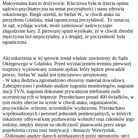
Maksymalna kara to dożywocie. Kluczowa była tu trzecia opinia
sądowo-psychiatryczna na temat poczytalności i stanu zdrowia
oskarżonego. Biegli orzekli, że Stefan W., w chwili ataku na
prezydenta Gdańska, miał ograniczoną poczytalność. To oznacza,
że sąd, wydając wyrok, może zastosować nadzwyczajne
złagodzenie kary. Z pierwszej opinii wynikało, że w chwili zbrodni
mężczyzna był niepoczytalny, a z drugiej, że poczytalność była
ograniczona.
Akt oskarżenia w tej sprawie został właśnie zawieziony do Sądu
Okręgowego w Gdańsku. Przed wyznaczeniem terminu pierwszej
rozprawy wylosowany zostanie sędzia, który będzie prowadził
proces. Stefan W. nadal jest tymczasowo aresztowany.
- W toku śledztwa zgromadzono obszerny materiał dowodowy.
Zabezpieczono i poddano analizie nagrania monitoringów, nagranie
stacji TVN, nagrania dokonane prywatnymi telefonami osób
uczestniczących w imprezie. Przesłuchano ponad 400 świadków, w
tym osoby obecne na scenie w chwili ataku, organizatorów,
pracowników ochrony, uczestników wydarzenia. Przesłuchano
współosadzonych i personel jednostek penitencjarnych, w których
oskarżony odbywał karę pozbawienia wolności oraz członków jego
rodziny, między innymi na okoliczność planowania przez niego
popełnienia czynu oraz motywacji - tłumaczy Wawryniuk.
- Dokonano analizy danych przekazanych przez operatorów sieci