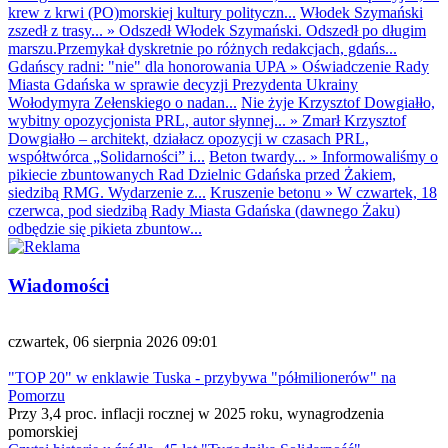
krew z krwi (PO)morskiej kultury polityczn...
Włodek Szymański
zszedł z trasy...
»
Odszedł Włodek Szymański. Odszedł po długim
marszu.Przemykał dyskretnie po różnych redakcjach, gdańs...
Gdańscy radni: "nie" dla honorowania UPA
»
Oświadczenie Rady
Miasta Gdańska w sprawie decyzji Prezydenta Ukrainy
Wołodymyra Zełenskiego o nadan...
Nie żyje Krzysztof Dowgiałło,
wybitny opozycjonista PRL, autor słynnej...
»
Zmarł Krzysztof
Dowgiałło – architekt, działacz opozycji w czasach PRL,
współtwórca „Solidarności” i...
Beton twardy...
»
Informowaliśmy o
pikiecie zbuntowanych Rad Dzielnic Gdańska przed Żakiem,
siedzibą RMG. Wydarzenie z...
Kruszenie betonu
»
W czwartek, 18
czerwca, pod siedzibą Rady Miasta Gdańska (dawnego Żaku)
odbędzie się pikieta zbuntow...
Wiadomości
czwartek, 06 sierpnia 2026 09:01
"TOP 20" w enklawie Tuska - przybywa "półmilionerów" na
Pomorzu
Przy 3,4 proc. inflacji rocznej w 2025 roku, wynagrodzenia
pomorskiej