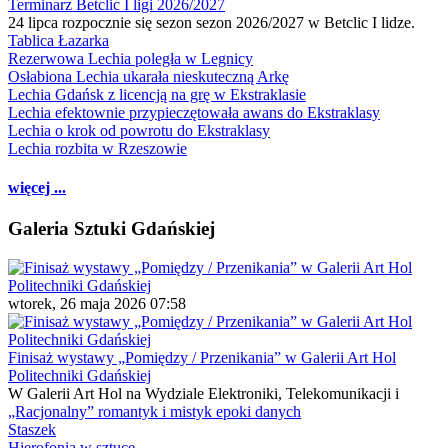
Terminarz Betclic I ligi 2026/2027
24 lipca rozpocznie się sezon sezon 2026/2027 w Betclic I lidze.
Tablica Łazarka
Rezerwowa Lechia poległa w Legnicy
Osłabiona Lechia ukarała nieskuteczną Arkę
Lechia Gdańsk z licencją na grę w Ekstraklasie
Lechia efektownie przypieczętowała awans do Ekstraklasy
Lechia o krok od powrotu do Ekstraklasy
Lechia rozbita w Rzeszowie
więcej ...
Galeria Sztuki Gdańskiej
wtorek, 26 maja 2026 07:58
Finisaż wystawy „Pomiędzy / Przenikania” w Galerii Art Hol
Politechniki Gdańskiej
W Galerii Art Hol na Wydziale Elektroniki, Telekomunikacji i
„Racjonalny” romantyk i mistyk epoki danych
Staszek
Hierofonia w sztuce