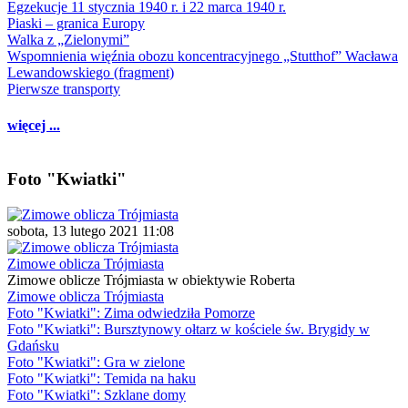
Egzekucje 11 stycznia 1940 r. i 22 marca 1940 r.
Piaski – granica Europy
Walka z „Zielonymi”
Wspomnienia więźnia obozu koncentracyjnego „Stutthof” Wacława
Lewandowskiego (fragment)
Pierwsze transporty
więcej ...
Foto "Kwiatki"
sobota, 13 lutego 2021 11:08
Zimowe oblicza Trójmiasta
Zimowe oblicze Trójmiasta w obiektywie Roberta
Zimowe oblicza Trójmiasta
Foto "Kwiatki": Zima odwiedziła Pomorze
Foto "Kwiatki": Bursztynowy ołtarz w kościele św. Brygidy w
Gdańsku
Foto "Kwiatki": Gra w zielone
Foto "Kwiatki": Temida na haku
Foto "Kwiatki": Szklane domy