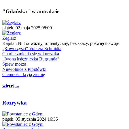
"Gdańska" w antrakcie
piątek, 02 maja 2025 08:00
Żeglarz
Kapitan Nut odważny, romantyczny, bez skazy, poświęcił swoje
„Rowerzyści” Volkera Schmidta
Charlie zmienia się w kurczaka
„Iwona księżniczka Burgunda”
Śpiew morza
Niewolnice z Pipidówki
Ciemności kryją ziemię
więcej ...
Rozrywka
piątek, 05 stycznia 2024 16:35