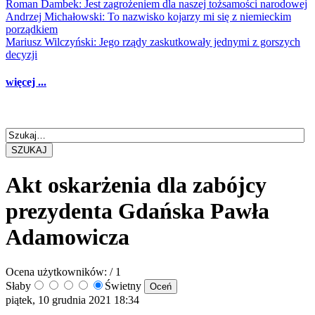
Roman Dambek: Jest zagrożeniem dla naszej tożsamości narodowej
Andrzej Michałowski: To nazwisko kojarzy mi się z niemieckim
porządkiem
Mariusz Wilczyński: Jego rządy zaskutkowały jednymi z gorszych
decyzji
więcej ...
SZUKAJ
Akt oskarżenia dla zabójcy
prezydenta Gdańska Pawła
Adamowicza
Ocena użytkowników:
/ 1
Słaby
Świetny
piątek, 10 grudnia 2021 18:34