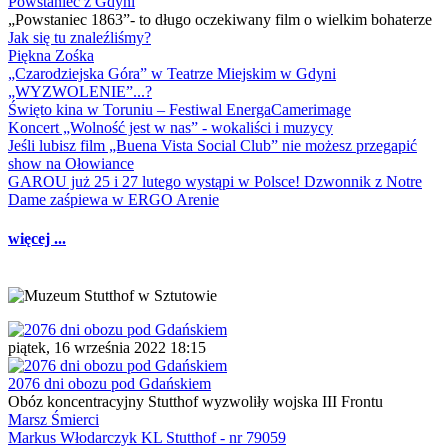
Powstaniec z Gdyni
„Powstaniec 1863”- to długo oczekiwany film o wielkim bohaterze
Jak się tu znaleźliśmy?
Piękna Zośka
„Czarodziejska Góra” w Teatrze Miejskim w Gdyni
„WYZWOLENIE”...?
Święto kina w Toruniu – Festiwal EnergaCamerimage
Koncert „Wolność jest w nas” - wokaliści i muzycy
Jeśli lubisz film „Buena Vista Social Club” nie możesz przegapić
show na Ołowiance
GAROU już 25 i 27 lutego wystąpi w Polsce! Dzwonnik z Notre
Dame zaśpiewa w ERGO Arenie
więcej ...
piątek, 16 września 2022 18:15
2076 dni obozu pod Gdańskiem
Obóz koncentracyjny Stutthof wyzwoliły wojska III Frontu
Marsz Śmierci
Markus Włodarczyk KL Stutthof - nr 79059