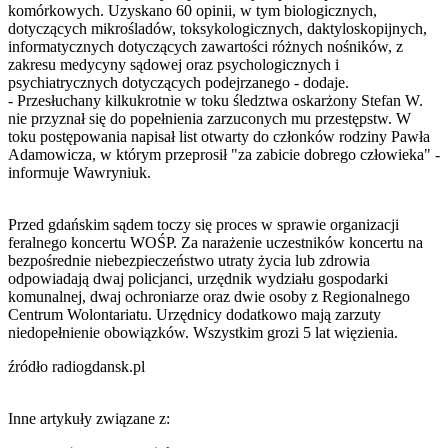
komórkowych. Uzyskano 60 opinii, w tym biologicznych,
dotyczących mikrośladów, toksykologicznych, daktyloskopijnych,
informatycznych dotyczących zawartości różnych nośników, z
zakresu medycyny sądowej oraz psychologicznych i
psychiatrycznych dotyczących podejrzanego - dodaje.
- Przesłuchany kilkukrotnie w toku śledztwa oskarżony Stefan W.
nie przyznał się do popełnienia zarzuconych mu przestępstw. W
toku postępowania napisał list otwarty do członków rodziny Pawła
Adamowicza, w którym przeprosił "za zabicie dobrego człowieka" -
informuje Wawryniuk.
Przed gdańskim sądem toczy się proces w sprawie organizacji
feralnego koncertu WOŚP. Za narażenie uczestników koncertu na
bezpośrednie niebezpieczeństwo utraty życia lub zdrowia
odpowiadają dwaj policjanci, urzędnik wydziału gospodarki
komunalnej, dwaj ochroniarze oraz dwie osoby z Regionalnego
Centrum Wolontariatu. Urzędnicy dodatkowo mają zarzuty
niedopełnienie obowiązków. Wszystkim grozi 5 lat więzienia.
źródło radiogdansk.pl
Inne artykuły związane z: