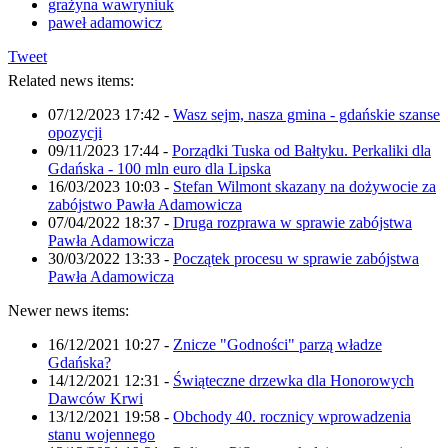
grażyna wawryniuk
paweł adamowicz
Tweet
Related news items:
07/12/2023 17:42
-
Wasz sejm, nasza gmina - gdańskie szanse
opozycji
09/11/2023 17:44
-
Porządki Tuska od Bałtyku. Perkaliki dla
Gdańska - 100 mln euro dla Lipska
16/03/2023 10:03
-
Stefan Wilmont skazany na dożywocie za
zabójstwo Pawła Adamowicza
07/04/2022 18:37
-
Druga rozprawa w sprawie zabójstwa
Pawła Adamowicza
30/03/2022 13:33
-
Początek procesu w sprawie zabójstwa
Pawła Adamowicza
Newer news items:
16/12/2021 10:27
-
Znicze "Godności" parzą władze
Gdańska?
14/12/2021 12:31
-
Świąteczne drzewka dla Honorowych
Dawców Krwi
13/12/2021 19:58
-
Obchody 40. rocznicy wprowadzenia
stanu wojennego