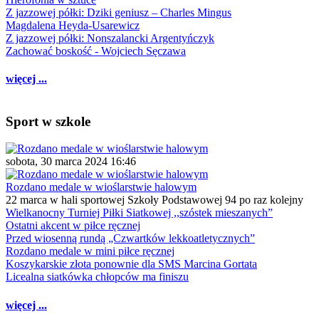
Z jazzowej półki: Dziki geniusz – Charles Mingus
Magdalena Heyda-Usarewicz
Z jazzowej półki: Nonszalancki Argentyńczyk
Zachować boskość - Wojciech Sęczawa
więcej ...
Sport w szkole
sobota, 30 marca 2024 16:46
Rozdano medale w wioślarstwie halowym
22 marca w hali sportowej Szkoły Podstawowej 94 po raz kolejny
Wielkanocny Turniej Piłki Siatkowej ,,szóstek mieszanych”
Ostatni akcent w piłce ręcznej
Przed wiosenną rundą „Czwartków lekkoatletycznych”
Rozdano medale w mini piłce ręcznej
Koszykarskie złota ponownie dla SMS Marcina Gortata
Licealna siatkówka chłopców ma finiszu
więcej ...