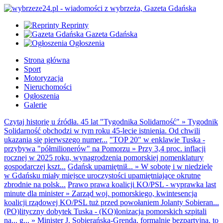
Reprinty
Gazeta Gdańska
Ogłoszenia
Strona główna
Sport
Motoryzacja
Nieruchomości
Ogłoszenia
Galerie
Czytaj historię u źródła. 45 lat "Tygodnika Solidarność"
»
Tygodnik
Solidarność obchodzi w tym roku 45-lecie istnienia. Od chwili
ukazania się pierwszego numer...
"TOP 20" w enklawie Tuska -
przybywa "półmilionerów" na Pomorzu
»
Przy 3,4 proc. inflacji
rocznej w 2025 roku, wynagrodzenia pomorskiej nomenklatury
gospodarczej kszt...
Gdańsk upamiętnił...
»
W sobotę i w niedzielę
w Gdańsku miały miejsce uroczystości upamiętniające okrutne
zbrodnie na polsk...
Prawo prawa koalicji KO/PSL - wyprawka last
minute dla minister
»
Zarząd woj. pomorskiego, kwintesencja
koalicji rządowej KO/PSL tuż przed powołaniem Jolanty Sobieran...
(PO)lityczny dobytek Tuska - (KO)lonizacja pomorskich szpitali
na... g...
»
Minister J. Sobierańska-Grenda, formalnie bezpartyjna, to