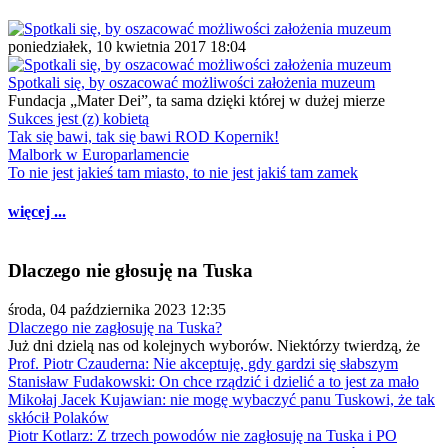
poniedziałek, 10 kwietnia 2017 18:04
Spotkali się, by oszacować możliwości założenia muzeum
Fundacja „Mater Dei”, ta sama dzięki której w dużej mierze
Sukces jest (z) kobietą
Tak się bawi, tak się bawi ROD Kopernik!
Malbork w Europarlamencie
To nie jest jakieś tam miasto, to nie jest jakiś tam zamek
więcej ...
Dlaczego nie głosuję na Tuska
środa, 04 października 2023 12:35
Dlaczego nie zagłosuję na Tuska?
Już dni dzielą nas od kolejnych wyborów. Niektórzy twierdzą, że
Prof. Piotr Czauderna: Nie akceptuję, gdy gardzi się słabszym
Stanisław Fudakowski: On chce rządzić i dzielić a to jest za mało
Mikołaj Jacek Kujawian: nie mogę wybaczyć panu Tuskowi, że tak
skłócił Polaków
Piotr Kotlarz: Z trzech powodów nie zagłosuję na Tuska i PO