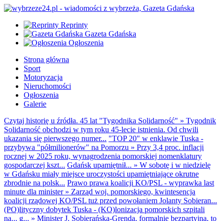
Reprinty
Gazeta Gdańska
Ogłoszenia
Strona główna
Sport
Motoryzacja
Nieruchomości
Ogłoszenia
Galerie
Czytaj historię u źródła. 45 lat "Tygodnika Solidarność"
»
Tygodnik
Solidarność obchodzi w tym roku 45-lecie istnienia. Od chwili
ukazania się pierwszego numer...
"TOP 20" w enklawie Tuska -
przybywa "półmilionerów" na Pomorzu
»
Przy 3,4 proc. inflacji
rocznej w 2025 roku, wynagrodzenia pomorskiej nomenklatury
gospodarczej kszt...
Gdańsk upamiętnił...
»
W sobotę i w niedzielę
w Gdańsku miały miejsce uroczystości upamiętniające okrutne
zbrodnie na polsk...
Prawo prawa koalicji KO/PSL - wyprawka last
minute dla minister
»
Zarząd woj. pomorskiego, kwintesencja
koalicji rządowej KO/PSL tuż przed powołaniem Jolanty Sobieran...
(PO)lityczny dobytek Tuska - (KO)lonizacja pomorskich szpitali
na... g...
»
Minister J. Sobierańska-Grenda, formalnie bezpartyjna, to