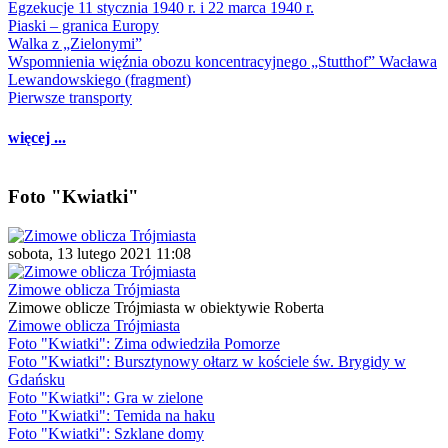
Egzekucje 11 stycznia 1940 r. i 22 marca 1940 r.
Piaski – granica Europy
Walka z „Zielonymi”
Wspomnienia więźnia obozu koncentracyjnego „Stutthof” Wacława
Lewandowskiego (fragment)
Pierwsze transporty
więcej ...
Foto "Kwiatki"
sobota, 13 lutego 2021 11:08
Zimowe oblicza Trójmiasta
Zimowe oblicze Trójmiasta w obiektywie Roberta
Zimowe oblicza Trójmiasta
Foto "Kwiatki": Zima odwiedziła Pomorze
Foto "Kwiatki": Bursztynowy ołtarz w kościele św. Brygidy w
Gdańsku
Foto "Kwiatki": Gra w zielone
Foto "Kwiatki": Temida na haku
Foto "Kwiatki": Szklane domy