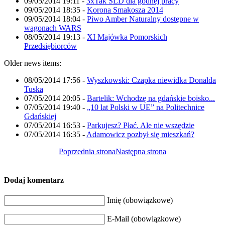
09/05/2014 19:11
-
3xTak SLD dla godnej pracy
09/05/2014 18:35
-
Korona Smakosza 2014
09/05/2014 18:04
-
Piwo Amber Naturalny dostępne w
wagonach WARS
08/05/2014 19:13
-
XI Majówka Pomorskich
Przedsiębiorców
Older news items:
08/05/2014 17:56
-
Wyszkowski: Czapka niewidka Donalda
Tuska
07/05/2014 20:05
-
Bartelik: Wchodzę na gdańskie boisko...
07/05/2014 19:40
-
„10 lat Polski w UE” na Politechnice
Gdańskiej
07/05/2014 16:53
-
Parkujesz? Płać. Ale nie wszędzie
07/05/2014 16:35
-
Adamowicz pozbył się mieszkań?
Poprzednia strona
Następna strona
Dodaj komentarz
Imię (obowiązkowe)
E-Mail (obowiązkowe)