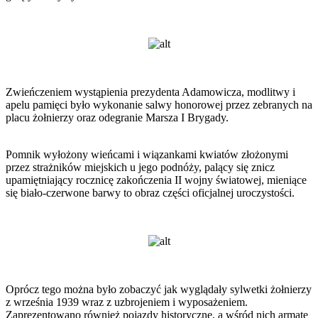
Zwieńczeniem wystąpienia prezydenta Adamowicza, modlitwy i
apelu pamięci było wykonanie salwy honorowej przez zebranych na
placu żołnierzy oraz odegranie Marsza I Brygady.
Pomnik wyłożony wieńcami i wiązankami kwiatów złożonymi
przez strażników miejskich u jego podnóży, palący się znicz
upamiętniający rocznicę zakończenia II wojny światowej, mieniące
się biało-czerwone barwy to obraz części oficjalnej uroczystości.
Oprócz tego można było zobaczyć jak wyglądały sylwetki żołnierzy
z września 1939 wraz z uzbrojeniem i wyposażeniem.
Zaprezentowano również pojazdy historyczne, a wśród nich armatę