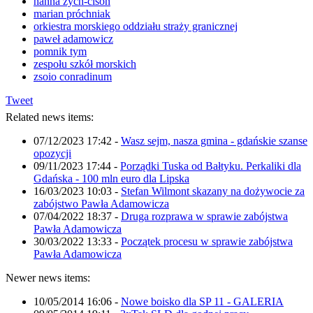
hanna zych-cisoń
marian próchniak
orkiestra morskiego oddziału straży granicznej
paweł adamowicz
pomnik tym
zespołu szkół morskich
zsoio conradinum
Tweet
Related news items:
07/12/2023 17:42
-
Wasz sejm, nasza gmina - gdańskie szanse
opozycji
09/11/2023 17:44
-
Porządki Tuska od Bałtyku. Perkaliki dla
Gdańska - 100 mln euro dla Lipska
16/03/2023 10:03
-
Stefan Wilmont skazany na dożywocie za
zabójstwo Pawła Adamowicza
07/04/2022 18:37
-
Druga rozprawa w sprawie zabójstwa
Pawła Adamowicza
30/03/2022 13:33
-
Początek procesu w sprawie zabójstwa
Pawła Adamowicza
Newer news items:
10/05/2014 16:06
-
Nowe boisko dla SP 11 - GALERIA