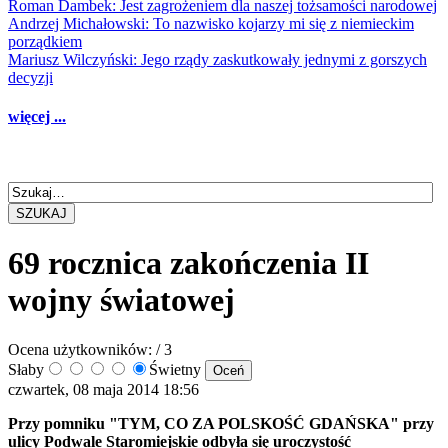
Roman Dambek: Jest zagrożeniem dla naszej tożsamości narodowej
Andrzej Michałowski: To nazwisko kojarzy mi się z niemieckim
porządkiem
Mariusz Wilczyński: Jego rządy zaskutkowały jednymi z gorszych
decyzji
więcej ...
SZUKAJ
69 rocznica zakończenia II
wojny światowej
Ocena użytkowników:
/ 3
Słaby
Świetny
czwartek, 08 maja 2014 18:56
Przy pomniku "TYM, CO ZA POLSKOŚĆ GDAŃSKA" przy
ulicy Podwale Staromiejskie odbyła się uroczystość