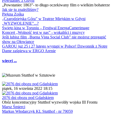
Powstaniec z Gdyni
„Powstaniec 1863”- to długo oczekiwany film o wielkim bohaterze
Jak się tu znaleźliśmy?
Piękna Zośka
„Czarodziejska Góra” w Teatrze Miejskim w Gdyni
„WYZWOLENIE”...?
Święto kina w Toruniu – Festiwal EnergaCamerimage
Koncert „Wolność jest w nas” - wokaliści i muzycy
Jeśli lubisz film „Buena Vista Social Club” nie możesz przegapić
show na Ołowiance
GAROU już 25 i 27 lutego wystąpi w Polsce! Dzwonnik z Notre
Dame zaśpiewa w ERGO Arenie
więcej ...
piątek, 16 września 2022 18:15
2076 dni obozu pod Gdańskiem
Obóz koncentracyjny Stutthof wyzwoliły wojska III Frontu
Marsz Śmierci
Markus Włodarczyk KL Stutthof - nr 79059