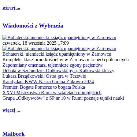
więcej ...
Wiadomości z Wybrzeża
czwartek, 18 września 2025 17:09
Bohaterski, niemiecki ksiądz upamiętniony w Żarnowcu
Kompleks klasztorno-kościelny w Żarnowcu to perła północnych
Zapomniany cmentarz, tajemnicze zgony pacjentów
Debata w Szemudzie: Dołkowski pyta, Kalkowski kluczy
Łukasz Brządkowski: Ostra gra w Tczewie
Kandydaci KWW Nasza Gmina Żukowo 2024
Premier: Bogate Pomorze to bogata Polska
XXVI Mistrzostwa Rumi w sztafetach olimpijskich
Grupa „Odkrywców” z SP nr 10 w Rumi poznaje tajniki nauki
więcej ...
Malbork