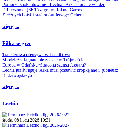
Pomorze znokautowane - Lechia i Arka skopane w lidze
F. Pieczonka (SKT) zagra w Roland Garros
Z różnych boisk i stadionów Jerzego Geberta
więcej ...
Piłka w grze
Transferowa ofensywa w Lechii trwa
Młodzież z Jaguara nie zostaje w Trójmieście
Europa w Gdańsku*Stracona szansa Jaguara?
Lechia już świętuje, Arka musi postawić kropkę nad i, jubileusz
Budziwojskiego
więcej ...
Lechia
środa, 08 lipca 2026 19:31