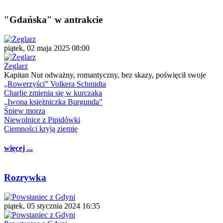
"Gdańska" w antrakcie
piątek, 02 maja 2025 08:00
Żeglarz
Kapitan Nut odważny, romantyczny, bez skazy, poświęcił swoje
„Rowerzyści” Volkera Schmidta
Charlie zmienia się w kurczaka
„Iwona księżniczka Burgunda”
Śpiew morza
Niewolnice z Pipidówki
Ciemności kryją ziemię
więcej ...
Rozrywka
piątek, 05 stycznia 2024 16:35