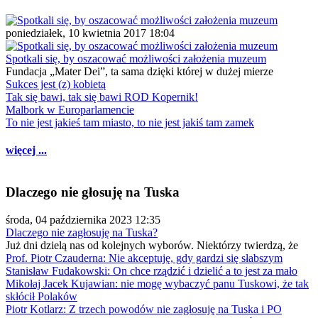
poniedziałek, 10 kwietnia 2017 18:04
Spotkali się, by oszacować możliwości założenia muzeum
Fundacja „Mater Dei”, ta sama dzięki której w dużej mierze
Sukces jest (z) kobietą
Tak się bawi, tak się bawi ROD Kopernik!
Malbork w Europarlamencie
To nie jest jakieś tam miasto, to nie jest jakiś tam zamek
więcej ...
Dlaczego nie głosuję na Tuska
środa, 04 października 2023 12:35
Dlaczego nie zagłosuję na Tuska?
Już dni dzielą nas od kolejnych wyborów. Niektórzy twierdzą, że
Prof. Piotr Czauderna: Nie akceptuję, gdy gardzi się słabszym
Stanisław Fudakowski: On chce rządzić i dzielić a to jest za mało
Mikołaj Jacek Kujawian: nie mogę wybaczyć panu Tuskowi, że tak
skłócił Polaków
Piotr Kotlarz: Z trzech powodów nie zagłosuję na Tuska i PO