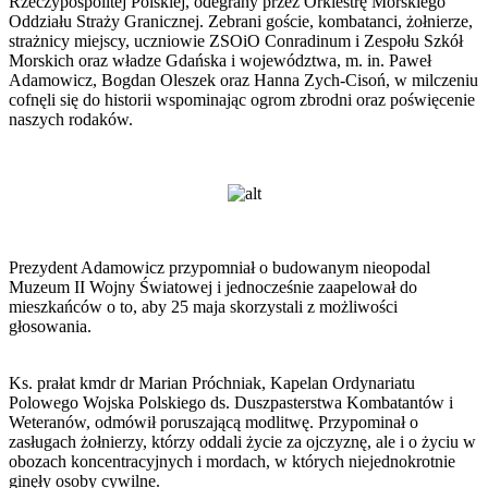
Rzeczypospolitej Polskiej, odegrany przez Orkiestrę Morskiego
Oddziału Straży Granicznej. Zebrani goście, kombatanci, żołnierze,
strażnicy miejscy, uczniowie ZSOiO Conradinum i Zespołu Szkół
Morskich oraz władze Gdańska i województwa, m. in. Paweł
Adamowicz, Bogdan Oleszek oraz Hanna Zych-Cisoń, w milczeniu
cofnęli się do historii wspominając ogrom zbrodni oraz poświęcenie
naszych rodaków.
Prezydent Adamowicz przypomniał o budowanym nieopodal
Muzeum II Wojny Światowej i jednocześnie zaapelował do
mieszkańców o to, aby 25 maja skorzystali z możliwości
głosowania.
Ks. prałat kmdr dr Marian Próchniak, Kapelan Ordynariatu
Polowego Wojska Polskiego ds. Duszpasterstwa Kombatantów i
Weteranów, odmówił poruszającą modlitwę. Przypominał o
zasługach żołnierzy, którzy oddali życie za ojczyznę, ale i o życiu w
obozach koncentracyjnych i mordach, w których niejednokrotnie
ginęły osoby cywilne.