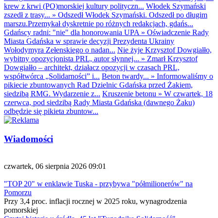
krew z krwi (PO)morskiej kultury polityczn...
Włodek Szymański
zszedł z trasy...
»
Odszedł Włodek Szymański. Odszedł po długim
marszu.Przemykał dyskretnie po różnych redakcjach, gdańs...
Gdańscy radni: "nie" dla honorowania UPA
»
Oświadczenie Rady
Miasta Gdańska w sprawie decyzji Prezydenta Ukrainy
Wołodymyra Zełenskiego o nadan...
Nie żyje Krzysztof Dowgiałło,
wybitny opozycjonista PRL, autor słynnej...
»
Zmarł Krzysztof
Dowgiałło – architekt, działacz opozycji w czasach PRL,
współtwórca „Solidarności” i...
Beton twardy...
»
Informowaliśmy o
pikiecie zbuntowanych Rad Dzielnic Gdańska przed Żakiem,
siedzibą RMG. Wydarzenie z...
Kruszenie betonu
»
W czwartek, 18
czerwca, pod siedzibą Rady Miasta Gdańska (dawnego Żaku)
odbędzie się pikieta zbuntow...
Wiadomości
czwartek, 06 sierpnia 2026 09:01
"TOP 20" w enklawie Tuska - przybywa "półmilionerów" na
Pomorzu
Przy 3,4 proc. inflacji rocznej w 2025 roku, wynagrodzenia
pomorskiej