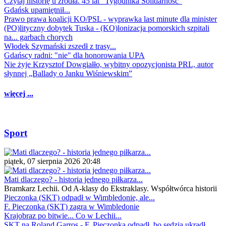
Czytaj historię u źródła. 45 lat "Tygodnika Solidarność"
Gdańsk upamiętnił...
Prawo prawa koalicji KO/PSL - wyprawka last minute dla minister
(PO)lityczny dobytek Tuska - (KO)lonizacja pomorskich szpitali
na... garbach chorych
Włodek Szymański zszedł z trasy...
Gdańscy radni: "nie" dla honorowania UPA
Nie żyje Krzysztof Dowgiałło, wybitny opozycjonista PRL, autor
słynnej „Ballady o Janku Wiśniewskim”
więcej ...
Sport
piątek, 07 sierpnia 2026 20:48
Mati dlaczego? - historia jednego piłkarza...
Bramkarz Lechii. Od A-klasy do Ekstraklasy. Współtwórca historii
Pieczonka (SKT) odpadł w Wimbledonie, ale...
F. Pieczonka (SKT) zagra w Wimbledonie
Krajobraz po bitwie... Co w Lechii...
SKT na Roland Garros - F. Pieczonka odpadł, bo sędzia ukradł...