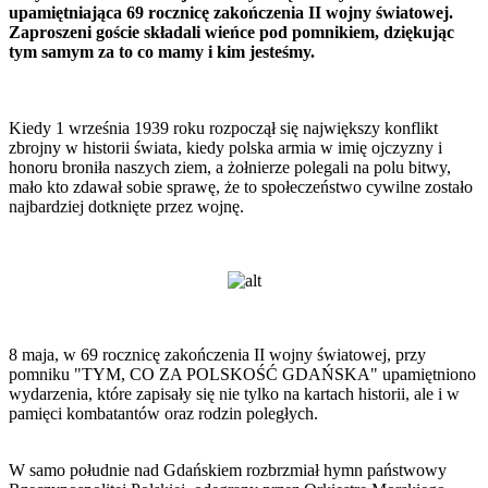
upamiętniająca 69 rocznicę zakończenia II wojny światowej.
Zaproszeni goście składali wieńce pod pomnikiem, dziękując
tym samym za to co mamy i kim jesteśmy.
Kiedy 1 września 1939 roku rozpoczął się największy konflikt
zbrojny w historii świata, kiedy polska armia w imię ojczyzny i
honoru broniła naszych ziem, a żołnierze polegali na polu bitwy,
mało kto zdawał sobie sprawę, że to społeczeństwo cywilne zostało
najbardziej dotknięte przez wojnę.
8 maja, w 69 rocznicę zakończenia II wojny światowej, przy
pomniku "TYM, CO ZA POLSKOŚĆ GDAŃSKA" upamiętniono
wydarzenia, które zapisały się nie tylko na kartach historii, ale i w
pamięci kombatantów oraz rodzin poległych.
W samo południe nad Gdańskiem rozbrzmiał hymn państwowy