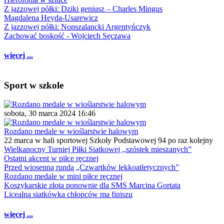
Z jazzowej półki: Dziki geniusz – Charles Mingus
Magdalena Heyda-Usarewicz
Z jazzowej półki: Nonszalancki Argentyńczyk
Zachować boskość - Wojciech Sęczawa
więcej ...
Sport w szkole
sobota, 30 marca 2024 16:46
Rozdano medale w wioślarstwie halowym
22 marca w hali sportowej Szkoły Podstawowej 94 po raz kolejny
Wielkanocny Turniej Piłki Siatkowej ,,szóstek mieszanych”
Ostatni akcent w piłce ręcznej
Przed wiosenną rundą „Czwartków lekkoatletycznych”
Rozdano medale w mini piłce ręcznej
Koszykarskie złota ponownie dla SMS Marcina Gortata
Licealna siatkówka chłopców ma finiszu
więcej ...