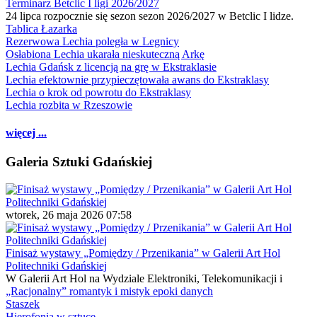
Terminarz Betclic I ligi 2026/2027
24 lipca rozpocznie się sezon sezon 2026/2027 w Betclic I lidze.
Tablica Łazarka
Rezerwowa Lechia poległa w Legnicy
Osłabiona Lechia ukarała nieskuteczną Arkę
Lechia Gdańsk z licencją na grę w Ekstraklasie
Lechia efektownie przypieczętowała awans do Ekstraklasy
Lechia o krok od powrotu do Ekstraklasy
Lechia rozbita w Rzeszowie
więcej ...
Galeria Sztuki Gdańskiej
wtorek, 26 maja 2026 07:58
Finisaż wystawy „Pomiędzy / Przenikania” w Galerii Art Hol
Politechniki Gdańskiej
W Galerii Art Hol na Wydziale Elektroniki, Telekomunikacji i
„Racjonalny” romantyk i mistyk epoki danych
Staszek
Hierofonia w sztuce