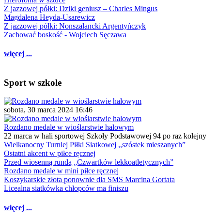
Z jazzowej półki: Dziki geniusz – Charles Mingus
Magdalena Heyda-Usarewicz
Z jazzowej półki: Nonszalancki Argentyńczyk
Zachować boskość - Wojciech Sęczawa
więcej ...
Sport w szkole
sobota, 30 marca 2024 16:46
Rozdano medale w wioślarstwie halowym
22 marca w hali sportowej Szkoły Podstawowej 94 po raz kolejny
Wielkanocny Turniej Piłki Siatkowej ,,szóstek mieszanych”
Ostatni akcent w piłce ręcznej
Przed wiosenną rundą „Czwartków lekkoatletycznych”
Rozdano medale w mini piłce ręcznej
Koszykarskie złota ponownie dla SMS Marcina Gortata
Licealna siatkówka chłopców ma finiszu
więcej ...