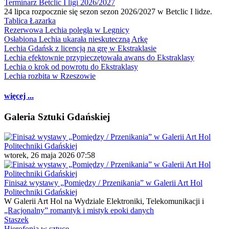
Terminarz Betclic I ligi 2026/2027
24 lipca rozpocznie się sezon sezon 2026/2027 w Betclic I lidze.
Tablica Łazarka
Rezerwowa Lechia poległa w Legnicy
Osłabiona Lechia ukarała nieskuteczną Arkę
Lechia Gdańsk z licencją na grę w Ekstraklasie
Lechia efektownie przypieczętowała awans do Ekstraklasy
Lechia o krok od powrotu do Ekstraklasy
Lechia rozbita w Rzeszowie
więcej ...
Galeria Sztuki Gdańskiej
wtorek, 26 maja 2026 07:58
Finisaż wystawy „Pomiędzy / Przenikania” w Galerii Art Hol
Politechniki Gdańskiej
W Galerii Art Hol na Wydziale Elektroniki, Telekomunikacji i
„Racjonalny” romantyk i mistyk epoki danych
Staszek
Hierofonia w sztuce