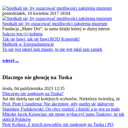
poniedziałek, 10 kwietnia 2017 18:04
Spotkali się, by oszacować możliwości założenia muzeum
Fundacja „Mater Dei”, ta sama dzięki której w dużej mierze
Sukces jest (z) kobietą
Tak się bawi, tak się bawi ROD Kopernik!
Malbork w Europarlamencie
To nie jest jakieś tam miasto, to nie jest jakiś tam zamek
więcej ...
Dlaczego nie głosuję na Tuska
środa, 04 października 2023 12:35
Dlaczego nie zagłosuję na Tuska?
Już dni dzielą nas od kolejnych wyborów. Niektórzy twierdzą, że
Prof. Piotr Czauderna: Nie akceptuję, gdy gardzi się słabszym
Stanisław Fudakowski: On chce rządzić i dzielić a to jest za mało
Mikołaj Jacek Kujawian: nie mogę wybaczyć panu Tuskowi, że tak
skłócił Polaków
Piotr Kotlarz: Z trzech powodów nie zagłosuję na Tuska i PO