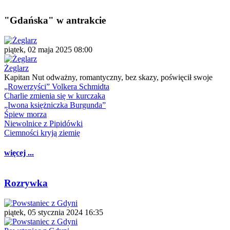
"Gdańska" w antrakcie
piątek, 02 maja 2025 08:00
Żeglarz
Kapitan Nut odważny, romantyczny, bez skazy, poświęcił swoje
„Rowerzyści” Volkera Schmidta
Charlie zmienia się w kurczaka
„Iwona księżniczka Burgunda”
Śpiew morza
Niewolnice z Pipidówki
Ciemności kryją ziemię
więcej ...
Rozrywka
piątek, 05 stycznia 2024 16:35