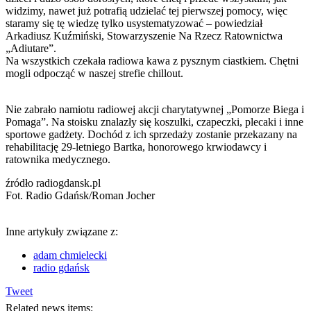
widzimy, nawet już potrafią udzielać tej pierwszej pomocy, więc
staramy się tę wiedzę tylko usystematyzować – powiedział
Arkadiusz Kuźmiński, Stowarzyszenie Na Rzecz Ratownictwa
„Adiutare”.
Na wszystkich czekała radiowa kawa z pysznym ciastkiem. Chętni
mogli odpocząć w naszej strefie chillout.
Nie zabrało namiotu radiowej akcji charytatywnej „Pomorze Biega i
Pomaga”. Na stoisku znalazły się koszulki, czapeczki, plecaki i inne
sportowe gadżety. Dochód z ich sprzedaży zostanie przekazany na
rehabilitację 29-letniego Bartka, honorowego krwiodawcy i
ratownika medycznego.
źródło radiogdansk.pl
Fot. Radio Gdańsk/Roman Jocher
Inne artykuły związane z:
adam chmielecki
radio gdańsk
Tweet
Related news items: