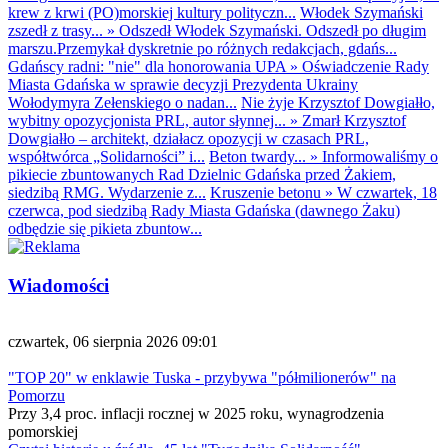
krew z krwi (PO)morskiej kultury polityczn...
Włodek Szymański
zszedł z trasy...
»
Odszedł Włodek Szymański. Odszedł po długim
marszu.Przemykał dyskretnie po różnych redakcjach, gdańs...
Gdańscy radni: "nie" dla honorowania UPA
»
Oświadczenie Rady
Miasta Gdańska w sprawie decyzji Prezydenta Ukrainy
Wołodymyra Zełenskiego o nadan...
Nie żyje Krzysztof Dowgiałło,
wybitny opozycjonista PRL, autor słynnej...
»
Zmarł Krzysztof
Dowgiałło – architekt, działacz opozycji w czasach PRL,
współtwórca „Solidarności” i...
Beton twardy...
»
Informowaliśmy o
pikiecie zbuntowanych Rad Dzielnic Gdańska przed Żakiem,
siedzibą RMG. Wydarzenie z...
Kruszenie betonu
»
W czwartek, 18
czerwca, pod siedzibą Rady Miasta Gdańska (dawnego Żaku)
odbędzie się pikieta zbuntow...
Wiadomości
czwartek, 06 sierpnia 2026 09:01
"TOP 20" w enklawie Tuska - przybywa "półmilionerów" na
Pomorzu
Przy 3,4 proc. inflacji rocznej w 2025 roku, wynagrodzenia
pomorskiej