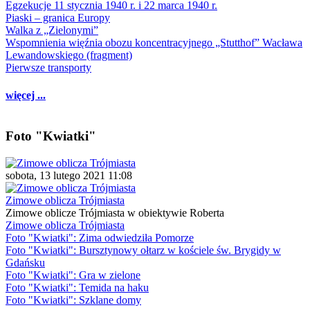
Egzekucje 11 stycznia 1940 r. i 22 marca 1940 r.
Piaski – granica Europy
Walka z „Zielonymi”
Wspomnienia więźnia obozu koncentracyjnego „Stutthof” Wacława
Lewandowskiego (fragment)
Pierwsze transporty
więcej ...
Foto "Kwiatki"
sobota, 13 lutego 2021 11:08
Zimowe oblicza Trójmiasta
Zimowe oblicze Trójmiasta w obiektywie Roberta
Zimowe oblicza Trójmiasta
Foto "Kwiatki": Zima odwiedziła Pomorze
Foto "Kwiatki": Bursztynowy ołtarz w kościele św. Brygidy w
Gdańsku
Foto "Kwiatki": Gra w zielone
Foto "Kwiatki": Temida na haku
Foto "Kwiatki": Szklane domy