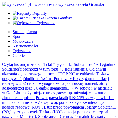
Reprinty
Gazeta Gdańska
Ogłoszenia
Strona główna
Sport
Motoryzacja
Nieruchomości
Ogłoszenia
Galerie
Czytaj historię u źródła. 45 lat "Tygodnika Solidarność"
»
Tygodnik
Solidarność obchodzi w tym roku 45-lecie istnienia. Od chwili
ukazania się pierwszego numer...
"TOP 20" w enklawie Tuska -
przybywa "półmilionerów" na Pomorzu
»
Przy 3,4 proc. inflacji
rocznej w 2025 roku, wynagrodzenia pomorskiej nomenklatury
gospodarczej kszt...
Gdańsk upamiętnił...
»
W sobotę i w niedzielę
w Gdańsku miały miejsce uroczystości upamiętniające okrutne
zbrodnie na polsk...
Prawo prawa koalicji KO/PSL - wyprawka last
minute dla minister
»
Zarząd woj. pomorskiego, kwintesencja
koalicji rządowej KO/PSL tuż przed powołaniem Jolanty Sobieran...
(PO)lityczny dobytek Tuska - (KO)lonizacja pomorskich szpitali
na... g...
»
Minister J. Sobierańska-Grenda, formalnie bezpartyjna, to