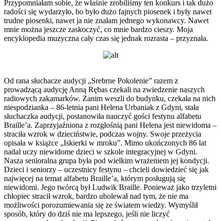
Przypomniałam sobie, że właśnie zrobiliśmy ten konkurs i tak dużo
radości się wydarzyło, bo było dużo fajnych piosenek i były nawet
trudne piosenki, nawet ja nie znałam jednego wykonawcy. Nawet
mnie można jeszcze zaskoczyć, co mnie bardzo cieszy. Moja
encyklopedia muzyczna cały czas się jednak rozrasta – przyznała.
Od rana słuchacze audycji „Srebrne Pokolenie” razem z
prowadzącą audycję Anną Rębas czekali na zwiedzenie naszych
radiowych zakamarków. Zanim weszli do budynku, czekała na nich
niespodzianka – 86-letnia pani Helena Urbaniak z Gdyni, stała
słuchaczka audycji, postanowiła nauczyć gości festynu alfabetu
Braille’a. Zaprzyjaźniona z rozgłośnią pani Helena jest niewidoma –
straciła wzrok w dzieciństwie, podczas wojny. Swoje przeżycia
opisała w książce „Iskierki w mroku”. Mimo ukończonych 86 lat
nadal uczy niewidome dzieci w szkole integracyjnej w Gdyni.
Nasza senioralna grupa była pod wielkim wrażeniem jej kondycji.
Dzieci i seniorzy – uczestnicy festynu – chcieli dowiedzieć się jak
najwięcej na temat alfabetu Braille’a, którym posługują się
niewidomi. Jego twórcą był Ludwik Braille. Ponieważ jako trzyletni
chłopiec stracił wzrok, bardzo ubolewał nad tym, że nie ma
możliwości porozumiewania się ze światem wiedzy. Wymyślił
sposób, który do dziś nie ma lepszego, jeśli nie liczyć