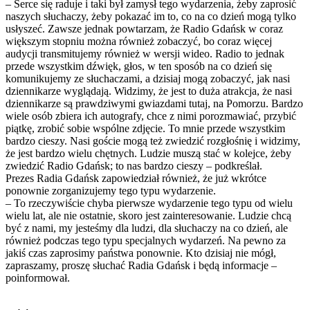
– Serce się raduje i taki był zamysł tego wydarzenia, żeby zaprosić
naszych słuchaczy, żeby pokazać im to, co na co dzień mogą tylko
usłyszeć. Zawsze jednak powtarzam, że Radio Gdańsk w coraz
większym stopniu można również zobaczyć, bo coraz więcej
audycji transmitujemy również w wersji wideo. Radio to jednak
przede wszystkim dźwięk, głos, w ten sposób na co dzień się
komunikujemy ze słuchaczami, a dzisiaj mogą zobaczyć, jak nasi
dziennikarze wyglądają. Widzimy, że jest to duża atrakcja, że nasi
dziennikarze są prawdziwymi gwiazdami tutaj, na Pomorzu. Bardzo
wiele osób zbiera ich autografy, chce z nimi porozmawiać, przybić
piątkę, zrobić sobie wspólne zdjęcie. To mnie przede wszystkim
bardzo cieszy. Nasi goście mogą też zwiedzić rozgłośnię i widzimy,
że jest bardzo wielu chętnych. Ludzie muszą stać w kolejce, żeby
zwiedzić Radio Gdańsk; to nas bardzo cieszy – podkreślał.
Prezes Radia Gdańsk zapowiedział również, że już wkrótce
ponownie zorganizujemy tego typu wydarzenie.
– To rzeczywiście chyba pierwsze wydarzenie tego typu od wielu
wielu lat, ale nie ostatnie, skoro jest zainteresowanie. Ludzie chcą
być z nami, my jesteśmy dla ludzi, dla słuchaczy na co dzień, ale
również podczas tego typu specjalnych wydarzeń. Na pewno za
jakiś czas zaprosimy państwa ponownie. Kto dzisiaj nie mógł,
zapraszamy, proszę słuchać Radia Gdańsk i będą informacje –
poinformował.