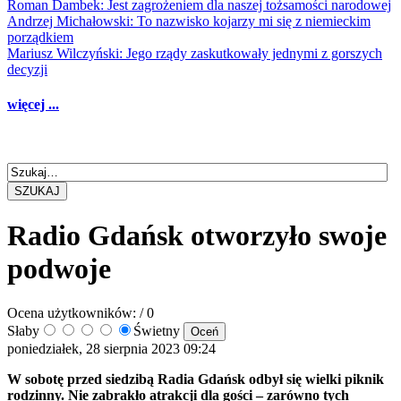
Roman Dambek: Jest zagrożeniem dla naszej tożsamości narodowej
Andrzej Michałowski: To nazwisko kojarzy mi się z niemieckim
porządkiem
Mariusz Wilczyński: Jego rządy zaskutkowały jednymi z gorszych
decyzji
więcej ...
SZUKAJ
Radio Gdańsk otworzyło swoje
podwoje
Ocena użytkowników:
/ 0
Słaby
Świetny
poniedziałek, 28 sierpnia 2023 09:24
W sobotę przed siedzibą Radia Gdańsk odbył się wielki piknik
rodzinny. Nie zabrakło atrakcji dla gości – zarówno tych