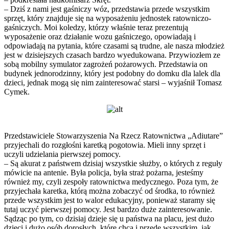
– Dziś z nami jest gaśniczy wóz, przedstawia przede wszystkim
sprzęt, który znajduje się na wyposażeniu jednostek ratowniczo-
gaśniczych. Moi koledzy, którzy właśnie teraz prezentują
wyposażenie oraz działanie wozu gaśniczego, opowiadają i
odpowiadają na pytania, które czasami są trudne, ale nasza młodzież
jest w dzisiejszych czasach bardzo wyedukowana. Przywiozłem ze
sobą mobilny symulator zagrożeń pożarowych. Przedstawia on
budynek jednorodzinny, który jest podobny do domku dla lalek dla
dzieci, jednak mogą się nim zainteresować starsi – wyjaśnił Tomasz
Cymek.
Przedstawiciele Stowarzyszenia Na Rzecz Ratownictwa „Adiutare”
przyjechali do rozgłośni karetką pogotowia. Mieli inny sprzęt i
uczyli udzielania pierwszej pomocy.
– Są akurat z państwem dzisiaj wszystkie służby, o których z reguły
mówicie na antenie. Była policja, była straż pożarna, jesteśmy
również my, czyli zespoły ratownictwa medycznego. Poza tym, że
przyjechała karetka, którą można zobaczyć od środka, to również
przede wszystkim jest to walor edukacyjny, ponieważ staramy się
tutaj uczyć pierwszej pomocy. Jest bardzo duże zainteresowanie.
Sądząc po tym, co dzisiaj dzieje się u państwa na placu, jest dużo
dzieci i dużo osób dorosłych, które chcą i przede wszystkim, jak