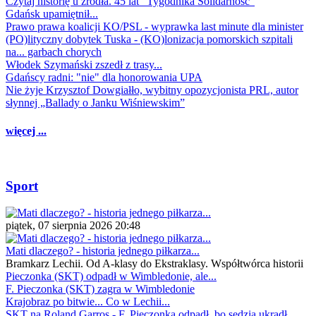
Czytaj historię u źródła. 45 lat "Tygodnika Solidarność"
Gdańsk upamiętnił...
Prawo prawa koalicji KO/PSL - wyprawka last minute dla minister
(PO)lityczny dobytek Tuska - (KO)lonizacja pomorskich szpitali
na... garbach chorych
Włodek Szymański zszedł z trasy...
Gdańscy radni: "nie" dla honorowania UPA
Nie żyje Krzysztof Dowgiałło, wybitny opozycjonista PRL, autor
słynnej „Ballady o Janku Wiśniewskim”
więcej ...
Sport
piątek, 07 sierpnia 2026 20:48
Mati dlaczego? - historia jednego piłkarza...
Bramkarz Lechii. Od A-klasy do Ekstraklasy. Współtwórca historii
Pieczonka (SKT) odpadł w Wimbledonie, ale...
F. Pieczonka (SKT) zagra w Wimbledonie
Krajobraz po bitwie... Co w Lechii...
SKT na Roland Garros - F. Pieczonka odpadł, bo sędzia ukradł...