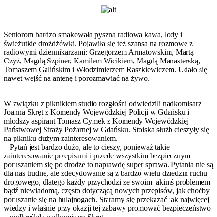
Seniorom bardzo smakowała pyszna radiowa kawa, lody i
świeżutkie drożdżówki. Pojawiła się też szansa na rozmowę z
radiowymi dziennikarzami: Grzegorzem Armatowskim, Martą
Czyż, Magdą Szpiner, Kamilem Wicikiem, Magdą Manasterską,
Tomaszem Galińskim i Włodzimierzem Raszkiewiczem. Udało się
nawet wejść na antenę i porozmawiać na żywo.
W związku z piknikiem studio rozgłośni odwiedzili nadkomisarz
Joanna Skręt z Komendy Wojewódzkiej Policji w Gdańsku i
młodszy aspirant Tomasz Cymek z Komendy Wojewódzkiej
Państwowej Straży Pożarnej w Gdańsku. Stoiska służb cieszyły się
na pikniku dużym zainteresowaniem.
– Pytań jest bardzo dużo, ale to cieszy, ponieważ takie
zainteresowanie przepisami i przede wszystkim bezpiecznym
poruszaniem się po drodze to naprawdę super sprawa. Pytania nie są
dla nas trudne, ale zdecydowanie są z bardzo wielu dziedzin ruchu
drogowego, dlatego każdy przychodzi ze swoim jakimś problemem
bądź niewiadomą, często dotyczącą nowych przepisów, jak choćby
poruszanie się na hulajnogach. Staramy się przekazać jak najwięcej
wiedzy i właśnie przy okazji tej zabawy promować bezpieczeństwo
– podkreślała nadkomisarz Skręt.