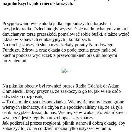
najmłodszych, jak i nieco starszych.
Przygotowano wiele atrakcji dla najmłodszych i dorosłych
przyjaciół radia. Dzieci mogły wyszaleć się na dmuchanym zamku i
dmuchanym torze przeszkód, pomalować sobie buźki, a także wziąć
udział w zabawach edukacyjnych i konkursach.
Na trochę starszych słuchaczy czekały porady Narodowego
Funduszu Zdrowia oraz okazja do podejrzenia pracy radia od
kuchni podczas wycieczek z przewodnikiem oraz ulubionymi
prezenterami.
Na pikniku obecny był również prezes Radia Gdańsk dr Adam
Chmielecki, który przyznał, że zaskoczyło go to, jak wiele osób
odwiedziło rozgłośnię.
– To dla mnie duża niespodzianka. Wiemy, że mamy liczne grono
wiernych słuchaczy, ale chyba nie spodziewaliśmy się, że aż tyle
osób przyjdzie dzisiaj do nas. Wiemy, że w wakacje oferta różnych
wydarzeń jest z reguły bardzo bogata – zaznaczył.
Jak podkreślał prezes rozgłośni, piknik stanowił dobrą okazję, aby
zobaczyć to, co na co dzień można tylko usłyszeć w radiu.