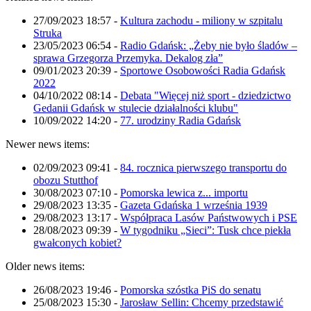
27/09/2023 18:57
-
Kultura zachodu - miliony w szpitalu
Struka
23/05/2023 06:54
-
Radio Gdańsk: „Żeby nie było śladów –
sprawa Grzegorza Przemyka. Dekalog zła”
09/01/2023 20:39
-
Sportowe Osobowości Radia Gdańsk
2022
04/10/2022 08:14
-
Debata "Więcej niż sport - dziedzictwo
Gedanii Gdańsk w stulecie działalności klubu"
10/09/2022 14:20
-
77. urodziny Radia Gdańsk
Newer news items:
02/09/2023 09:41
-
84. rocznica pierwszego transportu do
obozu Stutthof
30/08/2023 07:10
-
Pomorska lewica z... importu
29/08/2023 13:35
-
Gazeta Gdańska 1 września 1939
29/08/2023 13:17
-
Współpraca Lasów Państwowych i PSE
28/08/2023 09:39
-
W tygodniku „Sieci”: Tusk chce piekła
gwałconych kobiet?
Older news items:
26/08/2023 19:46
-
Pomorska szóstka PiS do senatu
25/08/2023 15:30
-
Jarosław Sellin: Chcemy przedstawić