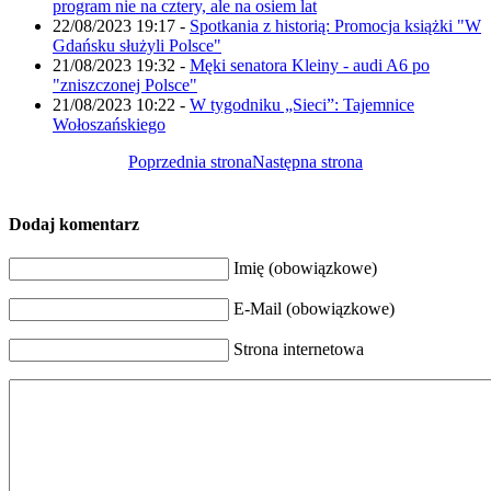
program nie na cztery, ale na osiem lat
22/08/2023 19:17
-
Spotkania z historią: Promocja książki "W
Gdańsku służyli Polsce"
21/08/2023 19:32
-
Męki senatora Kleiny - audi A6 po
"zniszczonej Polsce"
21/08/2023 10:22
-
W tygodniku „Sieci”: Tajemnice
Wołoszańskiego
Poprzednia strona
Następna strona
Dodaj komentarz
Imię (obowiązkowe)
E-Mail (obowiązkowe)
Strona internetowa