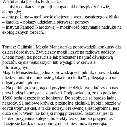
Wśród atrakcji znalazły się także:
– stoisko edukacyjne policji – pogadanki o bezpieczeństwie,
alkogogle;
– straż pożarna – możliwość obejrzenia wozu gaśniczego z bliska;
– karetka – pokazy udzielania pierwszej pomocy;
– Instytut Pamięci Narodowej – możliwość otrzymania nadruku na
ekologicznych torbach.
Tomasz Galiński i Magda Manasterska poprowadzili konkursy dla
dzieci i dorosłych. Zwycięzcy mogli liczyć na radiowe gadżety.
Chętni mogli też poczuć się jak prezenter i nagrać dźwiękową
pocztówkę dla najbliższych lub wystąpić w serwisie
informacyjnym.
Magda Manasterska, jedna z prowadzących piknik, opowiedziała
między innymi o konkursie „Jaka to melodia?”, polegającym na
odgadywaniu piosenek.
– Na parkingu jest gorąco i przyjemnie dzięki tym, którzy do nas
przychodzą i korzystają z atrakcji. Podpowiadam, że do godziny
15:00 będą jeszcze inne konkursy. Do zdobycia są bardzo ładne
nagrody. Są radiowe krówki, przenośne głośniki, kubki i puzzle w
edycji trójmiejskiej, a także notesy. Frekwencja jest ogromna, jest
dużo osób. Wiem, że kolejki mogą przerażać, natomiast jest to
bardzo przyjemna kolejka, bo efekty też są bardzo przyjemne.
Dzieje się bardzo dużo dobrego i jest niesamowita energia.