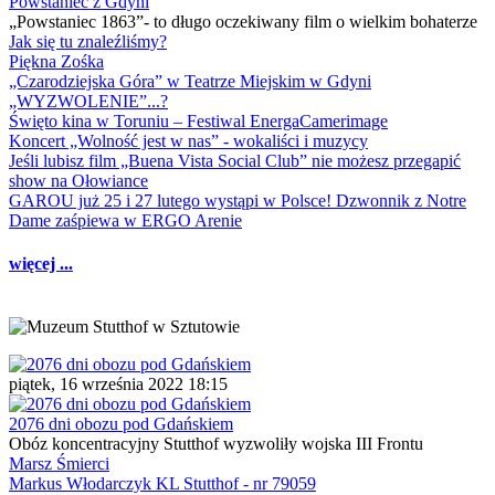
Powstaniec z Gdyni
„Powstaniec 1863”- to długo oczekiwany film o wielkim bohaterze
Jak się tu znaleźliśmy?
Piękna Zośka
„Czarodziejska Góra” w Teatrze Miejskim w Gdyni
„WYZWOLENIE”...?
Święto kina w Toruniu – Festiwal EnergaCamerimage
Koncert „Wolność jest w nas” - wokaliści i muzycy
Jeśli lubisz film „Buena Vista Social Club” nie możesz przegapić
show na Ołowiance
GAROU już 25 i 27 lutego wystąpi w Polsce! Dzwonnik z Notre
Dame zaśpiewa w ERGO Arenie
więcej ...
piątek, 16 września 2022 18:15
2076 dni obozu pod Gdańskiem
Obóz koncentracyjny Stutthof wyzwoliły wojska III Frontu
Marsz Śmierci
Markus Włodarczyk KL Stutthof - nr 79059