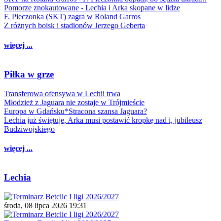
Pomorze znokautowane - Lechia i Arka skopane w lidze
F. Pieczonka (SKT) zagra w Roland Garros
Z różnych boisk i stadionów Jerzego Geberta
więcej ...
Piłka w grze
Transferowa ofensywa w Lechii trwa
Młodzież z Jaguara nie zostaje w Trójmieście
Europa w Gdańsku*Stracona szansa Jaguara?
Lechia już świętuje, Arka musi postawić kropkę nad i, jubileusz
Budziwojskiego
więcej ...
Lechia
środa, 08 lipca 2026 19:31