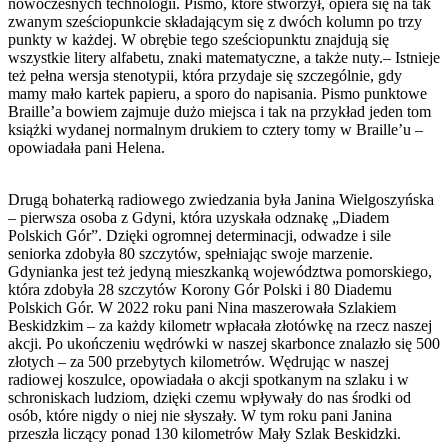
nowoczesnych technologii. Pismo, które stworzył, opiera się na tak
zwanym sześciopunkcie składającym się z dwóch kolumn po trzy
punkty w każdej. W obrębie tego sześciopunktu znajdują się
wszystkie litery alfabetu, znaki matematyczne, a także nuty.– Istnieje
też pełna wersja stenotypii, która przydaje się szczególnie, gdy
mamy mało kartek papieru, a sporo do napisania. Pismo punktowe
Braille’a bowiem zajmuje dużo miejsca i tak na przykład jeden tom
książki wydanej normalnym drukiem to cztery tomy w Braille’u –
opowiadała pani Helena.
Drugą bohaterką radiowego zwiedzania była Janina Wielgoszyńska
– pierwsza osoba z Gdyni, która uzyskała odznakę „Diadem
Polskich Gór”. Dzięki ogromnej determinacji, odwadze i sile
seniorka zdobyła 80 szczytów, spełniając swoje marzenie.
Gdynianka jest też jedyną mieszkanką województwa pomorskiego,
która zdobyła 28 szczytów Korony Gór Polski i 80 Diademu
Polskich Gór. W 2022 roku pani Nina maszerowała Szlakiem
Beskidzkim – za każdy kilometr wpłacała złotówkę na rzecz naszej
akcji. Po ukończeniu wędrówki w naszej skarbonce znalazło się 500
złotych – za 500 przebytych kilometrów. Wędrując w naszej
radiowej koszulce, opowiadała o akcji spotkanym na szlaku i w
schroniskach ludziom, dzięki czemu wpływały do nas środki od
osób, które nigdy o niej nie słyszały. W tym roku pani Janina
przeszła liczący ponad 130 kilometrów Mały Szlak Beskidzki.