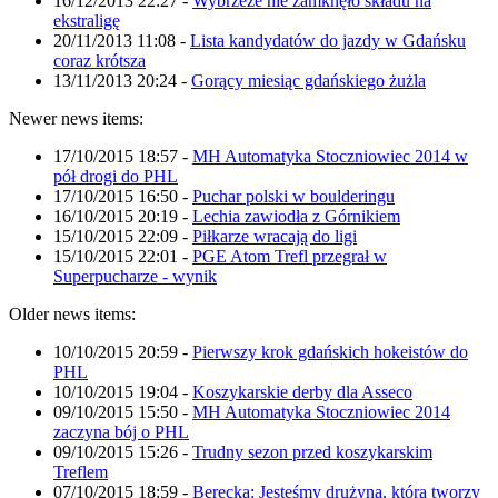
16/12/2013 22:27
-
Wybrzeże nie zamknęło składu na
ekstraligę
20/11/2013 11:08
-
Lista kandydatów do jazdy w Gdańsku
coraz krótsza
13/11/2013 20:24
-
Gorący miesiąc gdańskiego żużla
Newer news items:
17/10/2015 18:57
-
MH Automatyka Stoczniowiec 2014 w
pół drogi do PHL
17/10/2015 16:50
-
Puchar polski w boulderingu
16/10/2015 20:19
-
Lechia zawiodła z Górnikiem
15/10/2015 22:09
-
Piłkarze wracają do ligi
15/10/2015 22:01
-
PGE Atom Trefl przegrał w
Superpucharze - wynik
Older news items:
10/10/2015 20:59
-
Pierwszy krok gdańskich hokeistów do
PHL
10/10/2015 19:04
-
Koszykarskie derby dla Asseco
09/10/2015 15:50
-
MH Automatyka Stoczniowiec 2014
zaczyna bój o PHL
09/10/2015 15:26
-
Trudny sezon przed koszykarskim
Treflem
07/10/2015 18:59
-
Berecka: Jesteśmy drużyną, która tworzy