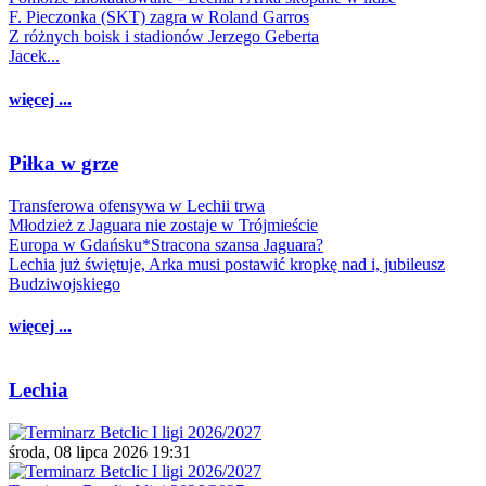
F. Pieczonka (SKT) zagra w Roland Garros
Z różnych boisk i stadionów Jerzego Geberta
Jacek...
więcej ...
Piłka w grze
Transferowa ofensywa w Lechii trwa
Młodzież z Jaguara nie zostaje w Trójmieście
Europa w Gdańsku*Stracona szansa Jaguara?
Lechia już świętuje, Arka musi postawić kropkę nad i, jubileusz
Budziwojskiego
więcej ...
Lechia
środa, 08 lipca 2026 19:31