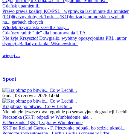
Czytaj historię u źródła. 45 lat "Tygodnika Solidarność"
Gdańsk upamiętnił...
Prawo prawa koalicji KO/PSL - wyprawka last minute dla minister
(PO)lityczny dobytek Tuska - (KO)lonizacja pomorskich szpitali
na... garbach chorych
Włodek Szymański zszedł z trasy...
Gdańscy radni: "nie" dla honorowania UPA
Nie żyje Krzysztof Dowgiałło, wybitny opozycjonista PRL, autor
słynnej „Ballady o Janku Wiśniewskim”
więcej ...
Sport
środa, 03 czerwca 2026 14:04
Krajobraz po bitwie... Co w Lechii...
Nie minęło jeszcze dwa tygodnie po sensacyjnej degradacji Lechii
Pieczonka (SKT) odpadł w Wimbledonie, ale...
F. Pieczonka (SKT) zagra w Wimbledonie
SKT na Roland Garros - F. Pieczonka odpadł, bo sędzia ukradł...
Pomorze znokautowane - Lechia i Arka skopane w lidze