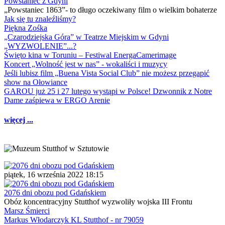
Powstaniec z Gdyni
„Powstaniec 1863”- to długo oczekiwany film o wielkim bohaterze
Jak się tu znaleźliśmy?
Piękna Zośka
„Czarodziejska Góra” w Teatrze Miejskim w Gdyni
„WYZWOLENIE”...?
Święto kina w Toruniu – Festiwal EnergaCamerimage
Koncert „Wolność jest w nas” - wokaliści i muzycy
Jeśli lubisz film „Buena Vista Social Club” nie możesz przegapić
show na Ołowiance
GAROU już 25 i 27 lutego wystąpi w Polsce! Dzwonnik z Notre
Dame zaśpiewa w ERGO Arenie
więcej ...
piątek, 16 września 2022 18:15
2076 dni obozu pod Gdańskiem
Obóz koncentracyjny Stutthof wyzwoliły wojska III Frontu
Marsz Śmierci
Markus Włodarczyk KL Stutthof - nr 79059