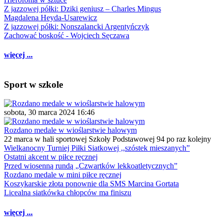
Z jazzowej półki: Dziki geniusz – Charles Mingus
Magdalena Heyda-Usarewicz
Z jazzowej półki: Nonszalancki Argentyńczyk
Zachować boskość - Wojciech Sęczawa
więcej ...
Sport w szkole
sobota, 30 marca 2024 16:46
Rozdano medale w wioślarstwie halowym
22 marca w hali sportowej Szkoły Podstawowej 94 po raz kolejny
Wielkanocny Turniej Piłki Siatkowej ,,szóstek mieszanych”
Ostatni akcent w piłce ręcznej
Przed wiosenną rundą „Czwartków lekkoatletycznych”
Rozdano medale w mini piłce ręcznej
Koszykarskie złota ponownie dla SMS Marcina Gortata
Licealna siatkówka chłopców ma finiszu
więcej ...