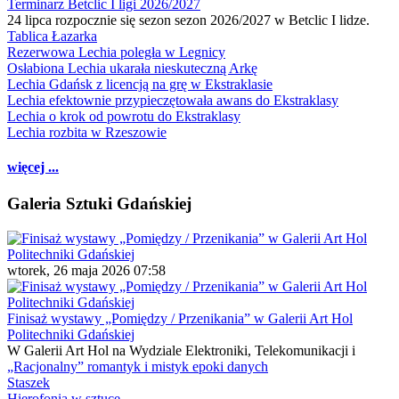
Terminarz Betclic I ligi 2026/2027
24 lipca rozpocznie się sezon sezon 2026/2027 w Betclic I lidze.
Tablica Łazarka
Rezerwowa Lechia poległa w Legnicy
Osłabiona Lechia ukarała nieskuteczną Arkę
Lechia Gdańsk z licencją na grę w Ekstraklasie
Lechia efektownie przypieczętowała awans do Ekstraklasy
Lechia o krok od powrotu do Ekstraklasy
Lechia rozbita w Rzeszowie
więcej ...
Galeria Sztuki Gdańskiej
wtorek, 26 maja 2026 07:58
Finisaż wystawy „Pomiędzy / Przenikania” w Galerii Art Hol
Politechniki Gdańskiej
W Galerii Art Hol na Wydziale Elektroniki, Telekomunikacji i
„Racjonalny” romantyk i mistyk epoki danych
Staszek
Hierofonia w sztuce