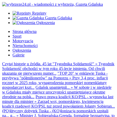
Reprinty
Gazeta Gdańska
Ogłoszenia
Strona główna
Sport
Motoryzacja
Nieruchomości
Ogłoszenia
Galerie
Czytaj historię u źródła. 45 lat "Tygodnika Solidarność"
»
Tygodnik
Solidarność obchodzi w tym roku 45-lecie istnienia. Od chwili
ukazania się pierwszego numer...
"TOP 20" w enklawie Tuska -
przybywa "półmilionerów" na Pomorzu
»
Przy 3,4 proc. inflacji
rocznej w 2025 roku, wynagrodzenia pomorskiej nomenklatury
gospodarczej kszt...
Gdańsk upamiętnił...
»
W sobotę i w niedzielę
w Gdańsku miały miejsce uroczystości upamiętniające okrutne
zbrodnie na polsk...
Prawo prawa koalicji KO/PSL - wyprawka last
minute dla minister
»
Zarząd woj. pomorskiego, kwintesencja
koalicji rządowej KO/PSL tuż przed powołaniem Jolanty Sobieran...
(PO)lityczny dobytek Tuska - (KO)lonizacja pomorskich szpitali
na... g...
»
Minister J. Sobierańska-Grenda, formalnie bezpartyjna, to