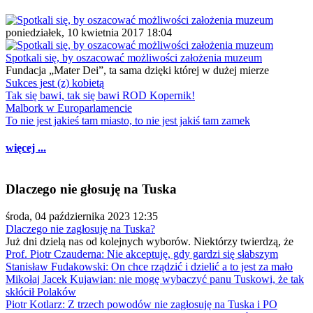
poniedziałek, 10 kwietnia 2017 18:04
Spotkali się, by oszacować możliwości założenia muzeum
Fundacja „Mater Dei”, ta sama dzięki której w dużej mierze
Sukces jest (z) kobietą
Tak się bawi, tak się bawi ROD Kopernik!
Malbork w Europarlamencie
To nie jest jakieś tam miasto, to nie jest jakiś tam zamek
więcej ...
Dlaczego nie głosuję na Tuska
środa, 04 października 2023 12:35
Dlaczego nie zagłosuję na Tuska?
Już dni dzielą nas od kolejnych wyborów. Niektórzy twierdzą, że
Prof. Piotr Czauderna: Nie akceptuję, gdy gardzi się słabszym
Stanisław Fudakowski: On chce rządzić i dzielić a to jest za mało
Mikołaj Jacek Kujawian: nie mogę wybaczyć panu Tuskowi, że tak
skłócił Polaków
Piotr Kotlarz: Z trzech powodów nie zagłosuję na Tuska i PO