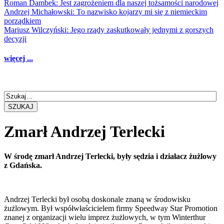
Roman Dambek: Jest zagrożeniem dla naszej tożsamości narodowej
Andrzej Michałowski: To nazwisko kojarzy mi się z niemieckim
porządkiem
Mariusz Wilczyński: Jego rządy zaskutkowały jednymi z gorszych
decyzji
więcej ...
SZUKAJ
Zmarł Andrzej Terlecki
W środę zmarł Andrzej Terlecki, były sędzia i działacz żużlowy
z Gdańska.
Andrzej Terlecki był osobą doskonale znaną w środowisku
żużlowym. Był współwłaścicielem firmy Speedway Star Promotion
znanej z organizacji wielu imprez żużlowych, w tym Winterthur