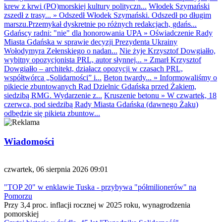
krew z krwi (PO)morskiej kultury polityczn...
Włodek Szymański
zszedł z trasy...
»
Odszedł Włodek Szymański. Odszedł po długim
marszu.Przemykał dyskretnie po różnych redakcjach, gdańs...
Gdańscy radni: "nie" dla honorowania UPA
»
Oświadczenie Rady
Miasta Gdańska w sprawie decyzji Prezydenta Ukrainy
Wołodymyra Zełenskiego o nadan...
Nie żyje Krzysztof Dowgiałło,
wybitny opozycjonista PRL, autor słynnej...
»
Zmarł Krzysztof
Dowgiałło – architekt, działacz opozycji w czasach PRL,
współtwórca „Solidarności” i...
Beton twardy...
»
Informowaliśmy o
pikiecie zbuntowanych Rad Dzielnic Gdańska przed Żakiem,
siedzibą RMG. Wydarzenie z...
Kruszenie betonu
»
W czwartek, 18
czerwca, pod siedzibą Rady Miasta Gdańska (dawnego Żaku)
odbędzie się pikieta zbuntow...
Wiadomości
czwartek, 06 sierpnia 2026 09:01
"TOP 20" w enklawie Tuska - przybywa "półmilionerów" na
Pomorzu
Przy 3,4 proc. inflacji rocznej w 2025 roku, wynagrodzenia
pomorskiej