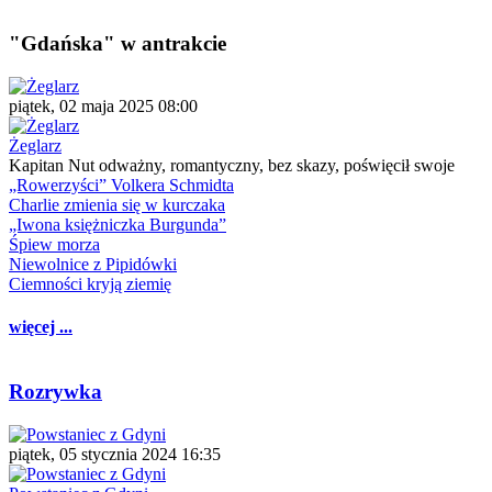
"Gdańska" w antrakcie
piątek, 02 maja 2025 08:00
Żeglarz
Kapitan Nut odważny, romantyczny, bez skazy, poświęcił swoje
„Rowerzyści” Volkera Schmidta
Charlie zmienia się w kurczaka
„Iwona księżniczka Burgunda”
Śpiew morza
Niewolnice z Pipidówki
Ciemności kryją ziemię
więcej ...
Rozrywka
piątek, 05 stycznia 2024 16:35