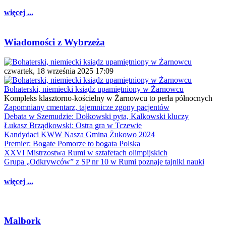
więcej ...
Wiadomości z Wybrzeża
czwartek, 18 września 2025 17:09
Bohaterski, niemiecki ksiądz upamiętniony w Żarnowcu
Kompleks klasztorno-kościelny w Żarnowcu to perła północnych
Zapomniany cmentarz, tajemnicze zgony pacjentów
Debata w Szemudzie: Dołkowski pyta, Kalkowski kluczy
Łukasz Brządkowski: Ostra gra w Tczewie
Kandydaci KWW Nasza Gmina Żukowo 2024
Premier: Bogate Pomorze to bogata Polska
XXVI Mistrzostwa Rumi w sztafetach olimpijskich
Grupa „Odkrywców” z SP nr 10 w Rumi poznaje tajniki nauki
więcej ...
Malbork