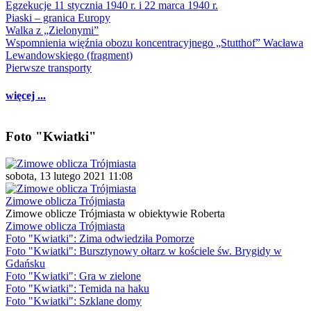
Egzekucje 11 stycznia 1940 r. i 22 marca 1940 r.
Piaski – granica Europy
Walka z „Zielonymi”
Wspomnienia więźnia obozu koncentracyjnego „Stutthof” Wacława
Lewandowskiego (fragment)
Pierwsze transporty
więcej ...
Foto "Kwiatki"
sobota, 13 lutego 2021 11:08
Zimowe oblicza Trójmiasta
Zimowe oblicze Trójmiasta w obiektywie Roberta
Zimowe oblicza Trójmiasta
Foto "Kwiatki": Zima odwiedziła Pomorze
Foto "Kwiatki": Bursztynowy ołtarz w kościele św. Brygidy w
Gdańsku
Foto "Kwiatki": Gra w zielone
Foto "Kwiatki": Temida na haku
Foto "Kwiatki": Szklane domy