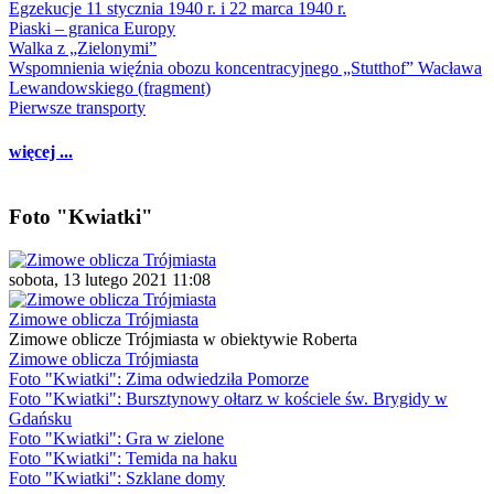
Egzekucje 11 stycznia 1940 r. i 22 marca 1940 r.
Piaski – granica Europy
Walka z „Zielonymi”
Wspomnienia więźnia obozu koncentracyjnego „Stutthof” Wacława
Lewandowskiego (fragment)
Pierwsze transporty
więcej ...
Foto "Kwiatki"
sobota, 13 lutego 2021 11:08
Zimowe oblicza Trójmiasta
Zimowe oblicze Trójmiasta w obiektywie Roberta
Zimowe oblicza Trójmiasta
Foto "Kwiatki": Zima odwiedziła Pomorze
Foto "Kwiatki": Bursztynowy ołtarz w kościele św. Brygidy w
Gdańsku
Foto "Kwiatki": Gra w zielone
Foto "Kwiatki": Temida na haku
Foto "Kwiatki": Szklane domy