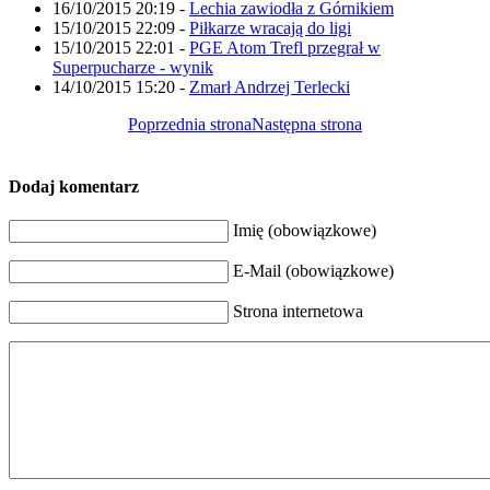
16/10/2015 20:19
-
Lechia zawiodła z Górnikiem
15/10/2015 22:09
-
Piłkarze wracają do ligi
15/10/2015 22:01
-
PGE Atom Trefl przegrał w
Superpucharze - wynik
14/10/2015 15:20
-
Zmarł Andrzej Terlecki
Poprzednia strona
Następna strona
Dodaj komentarz
Imię (obowiązkowe)
E-Mail (obowiązkowe)
Strona internetowa