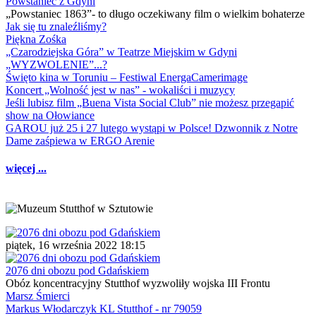
Powstaniec z Gdyni
„Powstaniec 1863”- to długo oczekiwany film o wielkim bohaterze
Jak się tu znaleźliśmy?
Piękna Zośka
„Czarodziejska Góra” w Teatrze Miejskim w Gdyni
„WYZWOLENIE”...?
Święto kina w Toruniu – Festiwal EnergaCamerimage
Koncert „Wolność jest w nas” - wokaliści i muzycy
Jeśli lubisz film „Buena Vista Social Club” nie możesz przegapić
show na Ołowiance
GAROU już 25 i 27 lutego wystąpi w Polsce! Dzwonnik z Notre
Dame zaśpiewa w ERGO Arenie
więcej ...
piątek, 16 września 2022 18:15
2076 dni obozu pod Gdańskiem
Obóz koncentracyjny Stutthof wyzwoliły wojska III Frontu
Marsz Śmierci
Markus Włodarczyk KL Stutthof - nr 79059