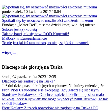
poniedziałek, 10 kwietnia 2017 18:04
Spotkali się, by oszacować możliwości założenia muzeum
Fundacja „Mater Dei”, ta sama dzięki której w dużej mierze
Sukces jest (z) kobietą
Tak się bawi, tak się bawi ROD Kopernik!
Malbork w Europarlamencie
To nie jest jakieś tam miasto, to nie jest jakiś tam zamek
więcej ...
Dlaczego nie głosuję na Tuska
środa, 04 października 2023 12:35
Dlaczego nie zagłosuję na Tuska?
Już dni dzielą nas od kolejnych wyborów. Niektórzy twierdzą, że
Prof. Piotr Czauderna: Nie akceptuję, gdy gardzi się słabszym
Stanisław Fudakowski: On chce rządzić i dzielić a to jest za mało
Mikołaj Jacek Kujawian: nie mogę wybaczyć panu Tuskowi, że tak
skłócił Polaków
Piotr Kotlarz: Z trzech powodów nie zagłosuję na Tuska i PO