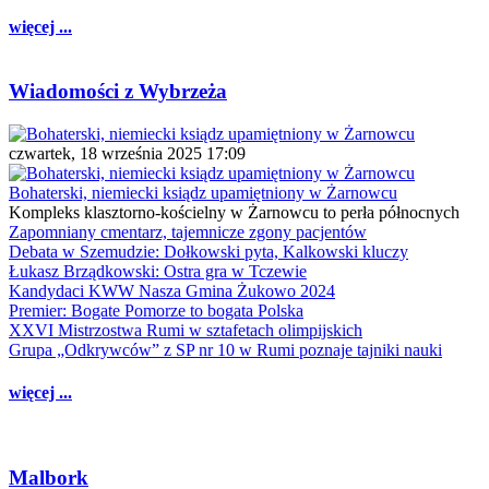
więcej ...
Wiadomości z Wybrzeża
czwartek, 18 września 2025 17:09
Bohaterski, niemiecki ksiądz upamiętniony w Żarnowcu
Kompleks klasztorno-kościelny w Żarnowcu to perła północnych
Zapomniany cmentarz, tajemnicze zgony pacjentów
Debata w Szemudzie: Dołkowski pyta, Kalkowski kluczy
Łukasz Brządkowski: Ostra gra w Tczewie
Kandydaci KWW Nasza Gmina Żukowo 2024
Premier: Bogate Pomorze to bogata Polska
XXVI Mistrzostwa Rumi w sztafetach olimpijskich
Grupa „Odkrywców” z SP nr 10 w Rumi poznaje tajniki nauki
więcej ...
Malbork