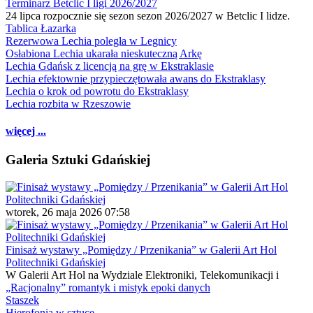
Terminarz Betclic I ligi 2026/2027
24 lipca rozpocznie się sezon sezon 2026/2027 w Betclic I lidze.
Tablica Łazarka
Rezerwowa Lechia poległa w Legnicy
Osłabiona Lechia ukarała nieskuteczną Arkę
Lechia Gdańsk z licencją na grę w Ekstraklasie
Lechia efektownie przypieczętowała awans do Ekstraklasy
Lechia o krok od powrotu do Ekstraklasy
Lechia rozbita w Rzeszowie
więcej ...
Galeria Sztuki Gdańskiej
wtorek, 26 maja 2026 07:58
Finisaż wystawy „Pomiędzy / Przenikania” w Galerii Art Hol
Politechniki Gdańskiej
W Galerii Art Hol na Wydziale Elektroniki, Telekomunikacji i
„Racjonalny” romantyk i mistyk epoki danych
Staszek
Hierofonia w sztuce