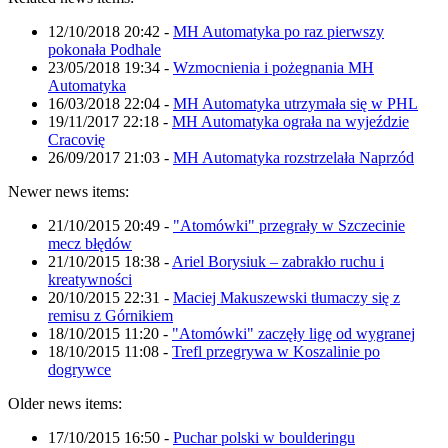
12/10/2018 20:42
-
MH Automatyka po raz pierwszy
pokonała Podhale
23/05/2018 19:34
-
Wzmocnienia i pożegnania MH
Automatyka
16/03/2018 22:04
-
MH Automatyka utrzymała się w PHL
19/11/2017 22:18
-
MH Automatyka ograła na wyjeździe
Cracovię
26/09/2017 21:03
-
MH Automatyka rozstrzelała Naprzód
Newer news items:
21/10/2015 20:49
-
"Atomówki" przegrały w Szczecinie
mecz błędów
21/10/2015 18:38
-
Ariel Borysiuk – zabrakło ruchu i
kreatywności
20/10/2015 22:31
-
Maciej Makuszewski tłumaczy się z
remisu z Górnikiem
18/10/2015 11:20
-
"Atomówki" zaczęły ligę od wygranej
18/10/2015 11:08
-
Trefl przegrywa w Koszalinie po
dogrywce
Older news items:
17/10/2015 16:50
-
Puchar polski w boulderingu