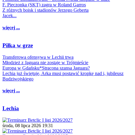
F. Pieczonka (SKT) zagra w Roland Garros
Z różnych boisk i stadionów Jerzego Geberta
Jacek...
więcej ...
Piłka w grze
Transferowa ofensywa w Lechii trwa
Młodzież z Jaguara nie zostaje w Trójmieście
Europa w Gdańsku*Stracona szansa Jaguara?
Lechia już świętuje, Arka musi postawić kropkę nad i, jubileusz
Budziwojskiego
więcej ...
Lechia
środa, 08 lipca 2026 19:31