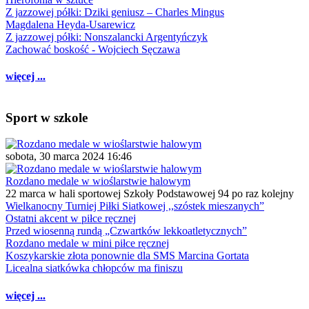
Z jazzowej półki: Dziki geniusz – Charles Mingus
Magdalena Heyda-Usarewicz
Z jazzowej półki: Nonszalancki Argentyńczyk
Zachować boskość - Wojciech Sęczawa
więcej ...
Sport w szkole
sobota, 30 marca 2024 16:46
Rozdano medale w wioślarstwie halowym
22 marca w hali sportowej Szkoły Podstawowej 94 po raz kolejny
Wielkanocny Turniej Piłki Siatkowej ,,szóstek mieszanych”
Ostatni akcent w piłce ręcznej
Przed wiosenną rundą „Czwartków lekkoatletycznych”
Rozdano medale w mini piłce ręcznej
Koszykarskie złota ponownie dla SMS Marcina Gortata
Licealna siatkówka chłopców ma finiszu
więcej ...