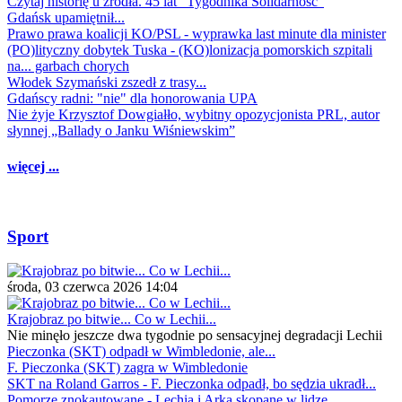
Czytaj historię u źródła. 45 lat "Tygodnika Solidarność"
Gdańsk upamiętnił...
Prawo prawa koalicji KO/PSL - wyprawka last minute dla minister
(PO)lityczny dobytek Tuska - (KO)lonizacja pomorskich szpitali
na... garbach chorych
Włodek Szymański zszedł z trasy...
Gdańscy radni: "nie" dla honorowania UPA
Nie żyje Krzysztof Dowgiałło, wybitny opozycjonista PRL, autor
słynnej „Ballady o Janku Wiśniewskim”
więcej ...
Sport
środa, 03 czerwca 2026 14:04
Krajobraz po bitwie... Co w Lechii...
Nie minęło jeszcze dwa tygodnie po sensacyjnej degradacji Lechii
Pieczonka (SKT) odpadł w Wimbledonie, ale...
F. Pieczonka (SKT) zagra w Wimbledonie
SKT na Roland Garros - F. Pieczonka odpadł, bo sędzia ukradł...
Pomorze znokautowane - Lechia i Arka skopane w lidze