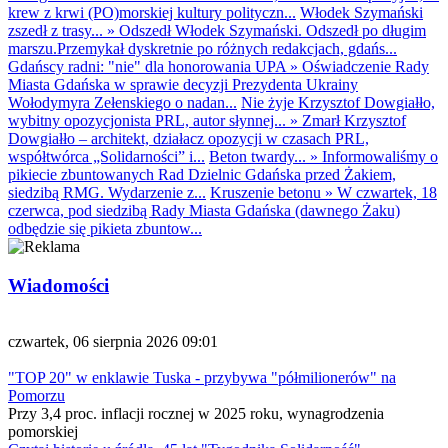
krew z krwi (PO)morskiej kultury polityczn...
Włodek Szymański
zszedł z trasy...
»
Odszedł Włodek Szymański. Odszedł po długim
marszu.Przemykał dyskretnie po różnych redakcjach, gdańs...
Gdańscy radni: "nie" dla honorowania UPA
»
Oświadczenie Rady
Miasta Gdańska w sprawie decyzji Prezydenta Ukrainy
Wołodymyra Zełenskiego o nadan...
Nie żyje Krzysztof Dowgiałło,
wybitny opozycjonista PRL, autor słynnej...
»
Zmarł Krzysztof
Dowgiałło – architekt, działacz opozycji w czasach PRL,
współtwórca „Solidarności” i...
Beton twardy...
»
Informowaliśmy o
pikiecie zbuntowanych Rad Dzielnic Gdańska przed Żakiem,
siedzibą RMG. Wydarzenie z...
Kruszenie betonu
»
W czwartek, 18
czerwca, pod siedzibą Rady Miasta Gdańska (dawnego Żaku)
odbędzie się pikieta zbuntow...
Wiadomości
czwartek, 06 sierpnia 2026 09:01
"TOP 20" w enklawie Tuska - przybywa "półmilionerów" na
Pomorzu
Przy 3,4 proc. inflacji rocznej w 2025 roku, wynagrodzenia
pomorskiej