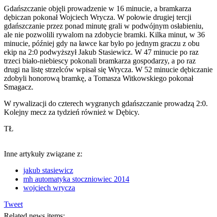
Gdańszczanie objęli prowadzenie w 16 minucie, a bramkarza
dębiczan pokonał Wojciech Wrycza. W połowie drugiej tercji
gdańszczanie przez ponad minutę grali w podwójnym osłabieniu,
ale nie pozwolili rywalom na zdobycie bramki. Kilka minut, w 36
minucie, później gdy na ławce kar było po jednym graczu z obu
ekip na 2:0 podwyższył Jakub Stasiewicz. W 47 minucie po raz
trzeci biało-niebiescy pokonali bramkarza gospodarzy, a po raz
drugi na listę strzelców wpisał się Wrycza. W 52 minucie dębiczanie
zdobyli honorową bramkę, a Tomasza Witkowskiego pokonał
Smagacz.
W rywalizacji do czterech wygranych gdańszczanie prowadzą 2:0.
Kolejny mecz za tydzień również w Dębicy.
TŁ
Inne artykuły związane z:
jakub stasiewicz
mh automatyka stoczniowiec 2014
wojciech wrycza
Tweet
Related news items: