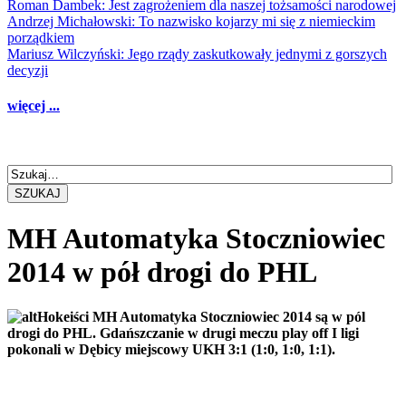
Roman Dambek: Jest zagrożeniem dla naszej tożsamości narodowej
Andrzej Michałowski: To nazwisko kojarzy mi się z niemieckim
porządkiem
Mariusz Wilczyński: Jego rządy zaskutkowały jednymi z gorszych
decyzji
więcej ...
SZUKAJ
MH Automatyka Stoczniowiec
2014 w pół drogi do PHL
Hokeiści MH Automatyka Stoczniowiec 2014 są w pól
drogi do PHL. Gdańszczanie w drugi meczu play off I ligi
pokonali w Dębicy miejscowy UKH 3:1 (1:0, 1:0, 1:1).