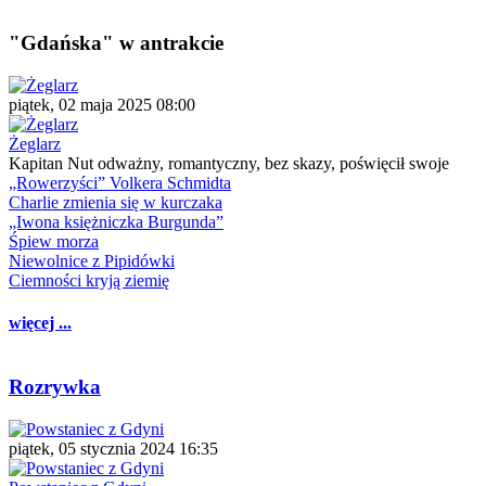
"Gdańska" w antrakcie
piątek, 02 maja 2025 08:00
Żeglarz
Kapitan Nut odważny, romantyczny, bez skazy, poświęcił swoje
„Rowerzyści” Volkera Schmidta
Charlie zmienia się w kurczaka
„Iwona księżniczka Burgunda”
Śpiew morza
Niewolnice z Pipidówki
Ciemności kryją ziemię
więcej ...
Rozrywka
piątek, 05 stycznia 2024 16:35