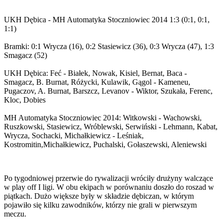
UKH Dębica - MH Automatyka Stoczniowiec 2014 1:3 (0:1, 0:1,
1:1)
Bramki: 0:1 Wrycza (16), 0:2 Stasiewicz (36), 0:3 Wrycza (47), 1:3
Smagacz (52)
UKH Dębica: Feć - Białek, Nowak, Kisiel, Bernat, Baca -
Smagacz, B. Burnat, Różycki, Kulawik, Gągol - Kameneu,
Pugaczov, A. Burnat, Barszcz, Levanov - Wiktor, Szukała, Ferenc,
Kloc, Dobies
MH Automatyka Stoczniowiec 2014: Witkowski - Wachowski,
Ruszkowski, Stasiewicz, Wróblewski, Serwiński - Lehmann, Kabat,
Wrycza, Sochacki, Michałkiewicz - Leśniak,
Kostromitin,Michałkiewicz, Puchalski, Gołaszewski, Aleniewski
Po tygodniowej przerwie do rywalizacji wróciły drużyny walczące
w play off I ligi. W obu ekipach w porównaniu doszło do roszad w
piątkach. Dużo większe były w składzie dębiczan, w którym
pojawiło się kilku zawodników, którzy nie grali w pierwszym
meczu.