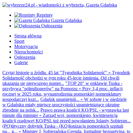
Reprinty
Gazeta Gdańska
Ogłoszenia
Strona główna
Sport
Motoryzacja
Nieruchomości
Ogłoszenia
Galerie
Czytaj historię u źródła. 45 lat "Tygodnika Solidarność"
»
Tygodnik
Solidarność obchodzi w tym roku 45-lecie istnienia. Od chwili
ukazania się pierwszego numer...
"TOP 20" w enklawie Tuska -
przybywa "półmilionerów" na Pomorzu
»
Przy 3,4 proc. inflacji
rocznej w 2025 roku, wynagrodzenia pomorskiej nomenklatury
gospodarczej kszt...
Gdańsk upamiętnił...
»
W sobotę i w niedzielę
w Gdańsku miały miejsce uroczystości upamiętniające okrutne
zbrodnie na polsk...
Prawo prawa koalicji KO/PSL - wyprawka last
minute dla minister
»
Zarząd woj. pomorskiego, kwintesencja
koalicji rządowej KO/PSL tuż przed powołaniem Jolanty Sobieran...
(PO)lityczny dobytek Tuska - (KO)lonizacja pomorskich szpitali
na... g...
»
Minister J. Sobierańska-Grenda, formalnie bezpartyjna, to