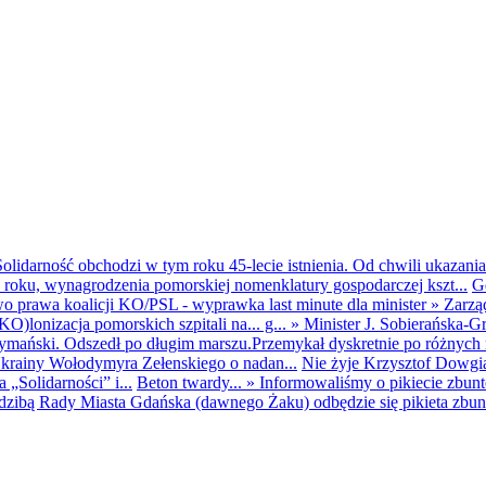
olidarność obchodzi w tym roku 45-lecie istnienia. Od chwili ukazania
25 roku, wynagrodzenia pomorskiej nomenklatury gospodarczej kszt...
G
o prawa koalicji KO/PSL - wyprawka last minute dla minister
»
Zarzą
O)lonizacja pomorskich szpitali na... g...
»
Minister J. Sobierańska-G
mański. Odszedł po długim marszu.Przemykał dyskretnie po różnych r
krainy Wołodymyra Zełenskiego o nadan...
Nie żyje Krzysztof Dowgiał
„Solidarności” i...
Beton twardy...
»
Informowaliśmy o pikiecie zbu
dzibą Rady Miasta Gdańska (dawnego Żaku) odbędzie się pikieta zbun