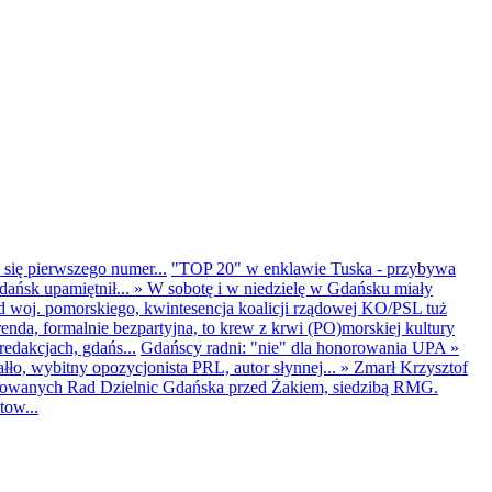
 się pierwszego numer...
"TOP 20" w enklawie Tuska - przybywa
dańsk upamiętnił...
»
W sobotę i w niedzielę w Gdańsku miały
d woj. pomorskiego, kwintesencja koalicji rządowej KO/PSL tuż
renda, formalnie bezpartyjna, to krew z krwi (PO)morskiej kultury
edakcjach, gdańs...
Gdańscy radni: "nie" dla honorowania UPA
»
ło, wybitny opozycjonista PRL, autor słynnej...
»
Zmarł Krzysztof
ntowanych Rad Dzielnic Gdańska przed Żakiem, siedzibą RMG.
tow...