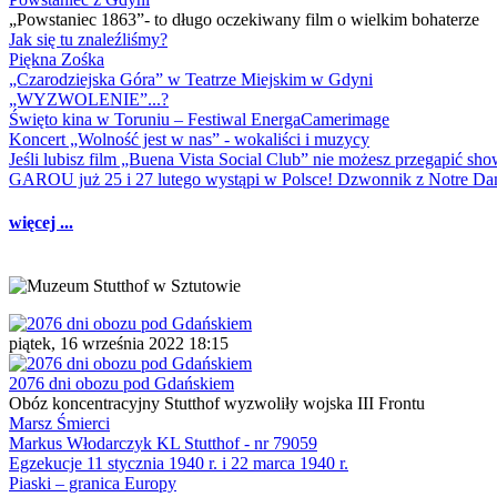
„Powstaniec 1863”- to długo oczekiwany film o wielkim bohaterze
Jak się tu znaleźliśmy?
Piękna Zośka
„Czarodziejska Góra” w Teatrze Miejskim w Gdyni
„WYZWOLENIE”...?
Święto kina w Toruniu – Festiwal EnergaCamerimage
Koncert „Wolność jest w nas” - wokaliści i muzycy
Jeśli lubisz film „Buena Vista Social Club” nie możesz przegapić s
GAROU już 25 i 27 lutego wystąpi w Polsce! Dzwonnik z Notre 
więcej ...
piątek, 16 września 2022 18:15
2076 dni obozu pod Gdańskiem
Obóz koncentracyjny Stutthof wyzwoliły wojska III Frontu
Marsz Śmierci
Markus Włodarczyk KL Stutthof - nr 79059
Egzekucje 11 stycznia 1940 r. i 22 marca 1940 r.
Piaski – granica Europy