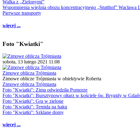
Walka z „Zielonymi”
Wspomnienia więźnia obozu koncentracyjnego „Stutthof” Wacława 
Pierwsze transporty
więcej ...
Foto "Kwiatki"
sobota, 13 lutego 2021 11:08
Zimowe oblicza Trójmiasta
Zimowe oblicze Trójmiasta w obiektywie Roberta
Zimowe oblicza Trójmiasta
Foto "Kwiatki": Zima odwiedziła Pomorze
Foto "Kwiatki": Bursztynowy ołtarz w kościele św. Brygidy w Gdań
Foto "Kwiatki": Gra w zielone
Foto "Kwiatki": Temida na haku
Foto "Kwiatki": Szklane domy
więcej ...