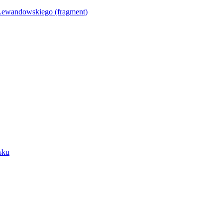
Lewandowskiego (fragment)
sku