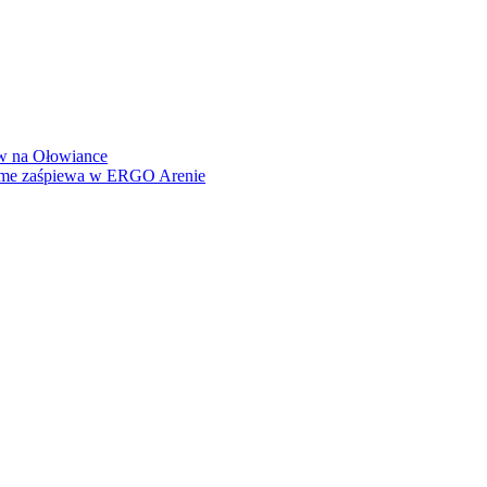
how na Ołowiance
Dame zaśpiewa w ERGO Arenie