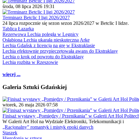
środa, 08 lipca 2026 19:31
Terminarz Betclic I ligi 2026/2027
24 lipca rozpocznie się sezon sezon 2026/2027 w Betclic I lidze.
Tablica Łazarka
Rezerwowa Lechia poległa w Legnicy
Osłabiona Lechia ukarała nieskuteczną Arkę
Lechia Gdańsk z licencją na grę w Ekstraklasie
Lechia efektownie przypieczętowała awans do Ekstraklasy
Lechia o krok od powrotu do Ekstraklasy
Lechia rozbita w Rzeszowie
więcej ...
Galeria Sztuki Gdańskiej
wtorek, 26 maja 2026 07:58
Finisaż wystawy „Pomiędzy / Przenikania” w Galerii Art Hol Politec
W Galerii Art Hol na Wydziale Elektroniki, Telekomunikacji i
„Racjonalny” romantyk i mistyk epoki danych
Staszek
Hierofonia w sztuce