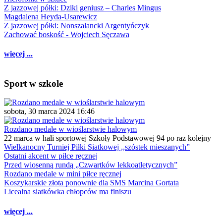
Z jazzowej półki: Dziki geniusz – Charles Mingus
Magdalena Heyda-Usarewicz
Z jazzowej półki: Nonszalancki Argentyńczyk
Zachować boskość - Wojciech Sęczawa
więcej ...
Sport w szkole
sobota, 30 marca 2024 16:46
Rozdano medale w wioślarstwie halowym
22 marca w hali sportowej Szkoły Podstawowej 94 po raz kolejny
Wielkanocny Turniej Piłki Siatkowej ,,szóstek mieszanych”
Ostatni akcent w piłce ręcznej
Przed wiosenną rundą „Czwartków lekkoatletycznych”
Rozdano medale w mini piłce ręcznej
Koszykarskie złota ponownie dla SMS Marcina Gortata
Licealna siatkówka chłopców ma finiszu
więcej ...