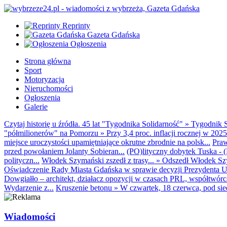
Reprinty
Gazeta Gdańska
Ogłoszenia
Strona główna
Sport
Motoryzacja
Nieruchomości
Ogłoszenia
Galerie
Czytaj historię u źródła. 45 lat "Tygodnika Solidarność"
»
Tygodnik S
"półmilionerów" na Pomorzu
»
Przy 3,4 proc. inflacji rocznej w 20
miejsce uroczystości upamiętniające okrutne zbrodnie na polsk...
Praw
przed powołaniem Jolanty Sobieran...
(PO)lityczny dobytek Tuska - (K
polityczn...
Włodek Szymański zszedł z trasy...
»
Odszedł Włodek Szy
Oświadczenie Rady Miasta Gdańska w sprawie decyzji Prezydenta U
Dowgiałło – architekt, działacz opozycji w czasach PRL, współtwórca 
Wydarzenie z...
Kruszenie betonu
»
W czwartek, 18 czerwca, pod sie
Wiadomości