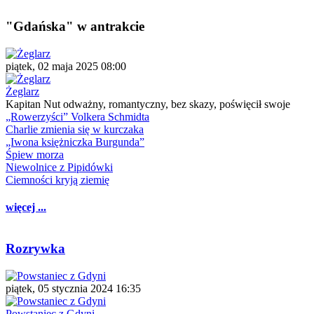
"Gdańska" w antrakcie
piątek, 02 maja 2025 08:00
Żeglarz
Kapitan Nut odważny, romantyczny, bez skazy, poświęcił swoje
„Rowerzyści” Volkera Schmidta
Charlie zmienia się w kurczaka
„Iwona księżniczka Burgunda”
Śpiew morza
Niewolnice z Pipidówki
Ciemności kryją ziemię
więcej ...
Rozrywka
piątek, 05 stycznia 2024 16:35
Powstaniec z Gdyni