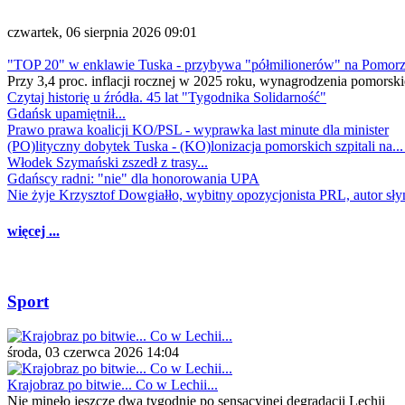
czwartek, 06 sierpnia 2026 09:01
"TOP 20" w enklawie Tuska - przybywa "półmilionerów" na Pomor
Przy 3,4 proc. inflacji rocznej w 2025 roku, wynagrodzenia pomorski
Czytaj historię u źródła. 45 lat "Tygodnika Solidarność"
Gdańsk upamiętnił...
Prawo prawa koalicji KO/PSL - wyprawka last minute dla minister
(PO)lityczny dobytek Tuska - (KO)lonizacja pomorskich szpitali na..
Włodek Szymański zszedł z trasy...
Gdańscy radni: "nie" dla honorowania UPA
Nie żyje Krzysztof Dowgiałło, wybitny opozycjonista PRL, autor sł
więcej ...
Sport
środa, 03 czerwca 2026 14:04
Krajobraz po bitwie... Co w Lechii...
Nie minęło jeszcze dwa tygodnie po sensacyjnej degradacji Lechii