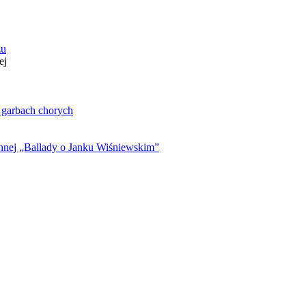
zu
ej
. garbach chorych
ynnej „Ballady o Janku Wiśniewskim”