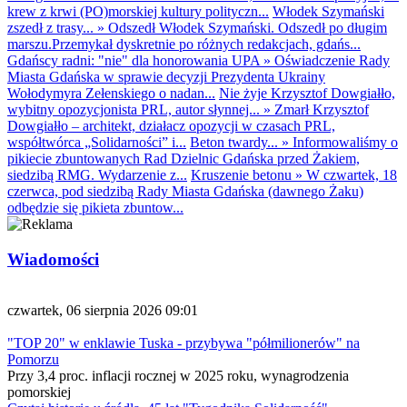
krew z krwi (PO)morskiej kultury polityczn...
Włodek Szymański
zszedł z trasy...
»
Odszedł Włodek Szymański. Odszedł po długim
marszu.Przemykał dyskretnie po różnych redakcjach, gdańs...
Gdańscy radni: "nie" dla honorowania UPA
»
Oświadczenie Rady
Miasta Gdańska w sprawie decyzji Prezydenta Ukrainy
Wołodymyra Zełenskiego o nadan...
Nie żyje Krzysztof Dowgiałło,
wybitny opozycjonista PRL, autor słynnej...
»
Zmarł Krzysztof
Dowgiałło – architekt, działacz opozycji w czasach PRL,
współtwórca „Solidarności” i...
Beton twardy...
»
Informowaliśmy o
pikiecie zbuntowanych Rad Dzielnic Gdańska przed Żakiem,
siedzibą RMG. Wydarzenie z...
Kruszenie betonu
»
W czwartek, 18
czerwca, pod siedzibą Rady Miasta Gdańska (dawnego Żaku)
odbędzie się pikieta zbuntow...
Wiadomości
czwartek, 06 sierpnia 2026 09:01
"TOP 20" w enklawie Tuska - przybywa "półmilionerów" na
Pomorzu
Przy 3,4 proc. inflacji rocznej w 2025 roku, wynagrodzenia
pomorskiej