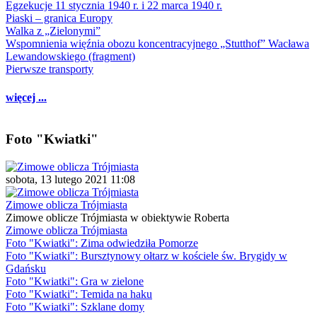
Egzekucje 11 stycznia 1940 r. i 22 marca 1940 r.
Piaski – granica Europy
Walka z „Zielonymi”
Wspomnienia więźnia obozu koncentracyjnego „Stutthof” Wacława
Lewandowskiego (fragment)
Pierwsze transporty
więcej ...
Foto "Kwiatki"
sobota, 13 lutego 2021 11:08
Zimowe oblicza Trójmiasta
Zimowe oblicze Trójmiasta w obiektywie Roberta
Zimowe oblicza Trójmiasta
Foto "Kwiatki": Zima odwiedziła Pomorze
Foto "Kwiatki": Bursztynowy ołtarz w kościele św. Brygidy w
Gdańsku
Foto "Kwiatki": Gra w zielone
Foto "Kwiatki": Temida na haku
Foto "Kwiatki": Szklane domy