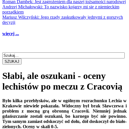
Roman Dambek: Jest zagrożeniem dla naszej tożsamości narodowej
Andrzej Michałowski: To nazwisko kojarzy mi się z niemieckim
porządkiem
Mariusz Wilczyński: Jego rządy zaskutkowały jednymi z gorszych
decyzji
więcej ...
SZUKAJ
Słabi, ale oszukani - oceny
lechistów po meczu z Cracovią
Było kilka przebłysków, ale w ogólnym rozrachunku Lechia w
Krakowie niewiele pokazała. Widoczny był brak Sławczewa i
problem z mocną grą obronną Cracovii. Niemniej jednak
gdańszczanie zostali oszukani, bo karnego być nie powinno.
Tym samym zamiast odskoczyć od dołu, dół doskoczył do biało-
zielonych. Oceny w skali 0-5.