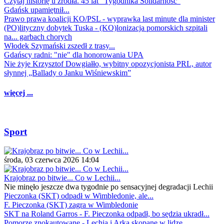
Czytaj historię u źródła. 45 lat "Tygodnika Solidarność"
Gdańsk upamiętnił...
Prawo prawa koalicji KO/PSL - wyprawka last minute dla minister
(PO)lityczny dobytek Tuska - (KO)lonizacja pomorskich szpitali
na... garbach chorych
Włodek Szymański zszedł z trasy...
Gdańscy radni: "nie" dla honorowania UPA
Nie żyje Krzysztof Dowgiałło, wybitny opozycjonista PRL, autor
słynnej „Ballady o Janku Wiśniewskim”
więcej ...
Sport
środa, 03 czerwca 2026 14:04
Krajobraz po bitwie... Co w Lechii...
Nie minęło jeszcze dwa tygodnie po sensacyjnej degradacji Lechii
Pieczonka (SKT) odpadł w Wimbledonie, ale...
F. Pieczonka (SKT) zagra w Wimbledonie
SKT na Roland Garros - F. Pieczonka odpadł, bo sędzia ukradł...
Pomorze znokautowane - Lechia i Arka skopane w lidze