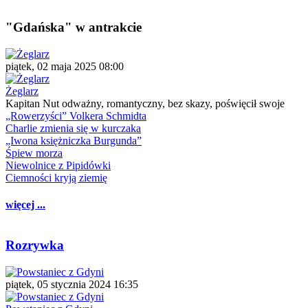
"Gdańska" w antrakcie
piątek, 02 maja 2025 08:00
Żeglarz
Kapitan Nut odważny, romantyczny, bez skazy, poświęcił swoje
„Rowerzyści” Volkera Schmidta
Charlie zmienia się w kurczaka
„Iwona księżniczka Burgunda”
Śpiew morza
Niewolnice z Pipidówki
Ciemności kryją ziemię
więcej ...
Rozrywka
piątek, 05 stycznia 2024 16:35