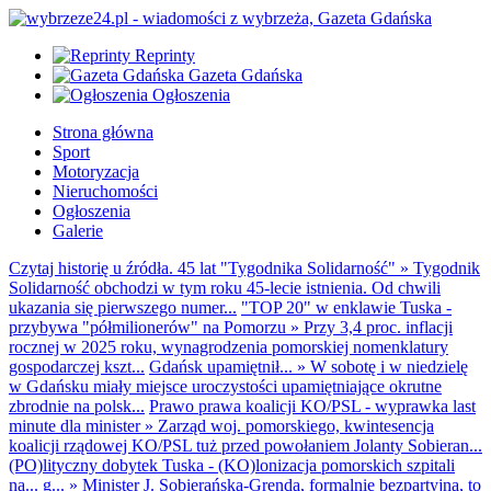
Reprinty
Gazeta Gdańska
Ogłoszenia
Strona główna
Sport
Motoryzacja
Nieruchomości
Ogłoszenia
Galerie
Czytaj historię u źródła. 45 lat "Tygodnika Solidarność"
»
Tygodnik
Solidarność obchodzi w tym roku 45-lecie istnienia. Od chwili
ukazania się pierwszego numer...
"TOP 20" w enklawie Tuska -
przybywa "półmilionerów" na Pomorzu
»
Przy 3,4 proc. inflacji
rocznej w 2025 roku, wynagrodzenia pomorskiej nomenklatury
gospodarczej kszt...
Gdańsk upamiętnił...
»
W sobotę i w niedzielę
w Gdańsku miały miejsce uroczystości upamiętniające okrutne
zbrodnie na polsk...
Prawo prawa koalicji KO/PSL - wyprawka last
minute dla minister
»
Zarząd woj. pomorskiego, kwintesencja
koalicji rządowej KO/PSL tuż przed powołaniem Jolanty Sobieran...
(PO)lityczny dobytek Tuska - (KO)lonizacja pomorskich szpitali
na... g...
»
Minister J. Sobierańska-Grenda, formalnie bezpartyjna, to