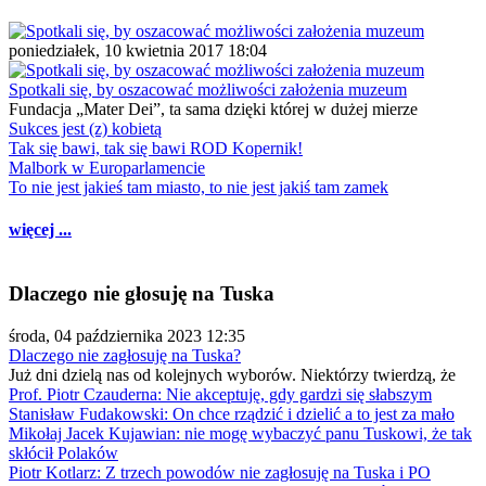
poniedziałek, 10 kwietnia 2017 18:04
Spotkali się, by oszacować możliwości założenia muzeum
Fundacja „Mater Dei”, ta sama dzięki której w dużej mierze
Sukces jest (z) kobietą
Tak się bawi, tak się bawi ROD Kopernik!
Malbork w Europarlamencie
To nie jest jakieś tam miasto, to nie jest jakiś tam zamek
więcej ...
Dlaczego nie głosuję na Tuska
środa, 04 października 2023 12:35
Dlaczego nie zagłosuję na Tuska?
Już dni dzielą nas od kolejnych wyborów. Niektórzy twierdzą, że
Prof. Piotr Czauderna: Nie akceptuję, gdy gardzi się słabszym
Stanisław Fudakowski: On chce rządzić i dzielić a to jest za mało
Mikołaj Jacek Kujawian: nie mogę wybaczyć panu Tuskowi, że tak
skłócił Polaków
Piotr Kotlarz: Z trzech powodów nie zagłosuję na Tuska i PO