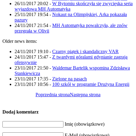
26/11/2017 20:02
-
W Bytomiu skończyła się zwycięska seria
wyjazdowa MH Automatyka
25/11/2017 19:54
-
Nokaut na Olimpijskiej. Arka pokazała
pazury
24/11/2017 21:54
-
MH Automatyka powalczyła, ale znów
przegrała w Olivii
Older news items:
24/11/2017 19:10
-
Czarny piątek i skandaliczny VAR
24/11/2017 15:47
-
Z twardymi góralami gdynianie zagrają
ofensywnie
23/11/2017 21:50
-
Waldemar Bartelik wspomina Zdzisława
Stankiewicza
23/11/2017 17:35
-
Zielone na pasach
23/11/2017 10:56
-
100 szkół w programie Drużyna Energii
Poprzednia strona
Następna strona
Dodaj komentarz
Imię (obowiązkowe)
E-Mail (obowiązkowe)