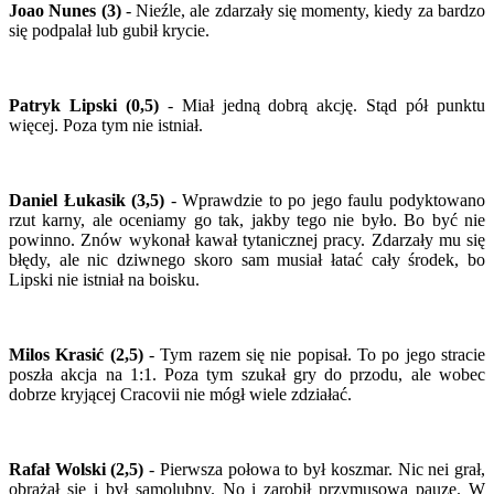
Joao Nunes (3)
- Nieźle, ale zdarzały się momenty, kiedy za bardzo
się podpalał lub gubił krycie.
Patryk Lipski (0,5)
- Miał jedną dobrą akcję. Stąd pół punktu
więcej. Poza tym nie istniał.
Daniel Łukasik (3,5)
- Wprawdzie to po jego faulu podyktowano
rzut karny, ale oceniamy go tak, jakby tego nie było. Bo być nie
powinno. Znów wykonał kawał tytanicznej pracy. Zdarzały mu się
błędy, ale nic dziwnego skoro sam musiał łatać cały środek, bo
Lipski nie istniał na boisku.
Milos Krasić (2,5)
- Tym razem się nie popisał. To po jego stracie
poszła akcja na 1:1. Poza tym szukał gry do przodu, ale wobec
dobrze kryjącej Cracovii nie mógł wiele zdziałać.
Rafał Wolski (2,5)
- Pierwsza połowa to był koszmar. Nic nei grał,
obrażał się i był samolubny. No i zarobił przymusową pauzę. W