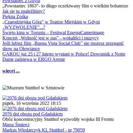
Powstaniec z Gdyni
„Powstaniec 1863”- to długo oczekiwany film o wielkim bohaterze
Jak się tu znaleźliśmy?
Piękna Zośka
„Czarodziejska Góra” w Teatrze Miejskim w Gdyni
„WYZWOLENIE”...?
Święto kina w Toruniu – Festiwal EnergaCamerimage
Koncert „Wolność jest w nas” - wokaliści i muzycy
Jeśli lubisz film „Buena Vista Social Club” nie możesz przegapić
show na Ołowiance
GAROU już 25 i 27 lutego wystąpi w Polsce! Dzwonnik z Notre
Dame zaśpiewa w ERGO Arenie
więcej ...
piątek, 16 września 2022 18:15
2076 dni obozu pod Gdańskiem
Obóz koncentracyjny Stutthof wyzwoliły wojska III Frontu
Marsz Śmierci
Markus Włodarczyk KL Stutthof - nr 79059