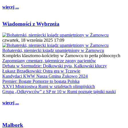
więcej ...
Wiadomości z Wybrzeża
czwartek, 18 września 2025 17:09
Bohaterski, niemiecki ksiądz upamiętniony w Żarnowcu
Kompleks klasztorno-kościelny w Żarnowcu to perła północnych
Zapomniany cmentarz, tajemnicze zgony pacjentów
Debata w Szemudzie: Dołkowski pyta, Kalkowski kluczy
Łukasz Brządkowski: Ostra gra w Tczewie
Kandydaci KWW Nasza Gmina Żukowo 2024
Premier: Bogate Pomorze to bogata Polska
XXVI Mistrzostwa Rumi w sztafetach olimpijskich
Grupa „Odkrywców” z SP nr 10 w Rumi poznaje tajniki nauki
więcej ...
Malbork