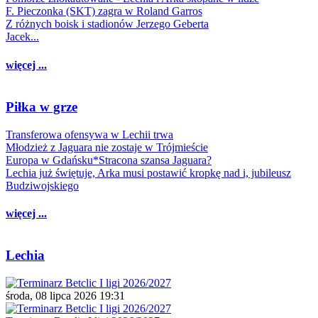
F. Pieczonka (SKT) zagra w Roland Garros
Z różnych boisk i stadionów Jerzego Geberta
Jacek...
więcej ...
Piłka w grze
Transferowa ofensywa w Lechii trwa
Młodzież z Jaguara nie zostaje w Trójmieście
Europa w Gdańsku*Stracona szansa Jaguara?
Lechia już świętuje, Arka musi postawić kropkę nad i, jubileusz
Budziwojskiego
więcej ...
Lechia
środa, 08 lipca 2026 19:31