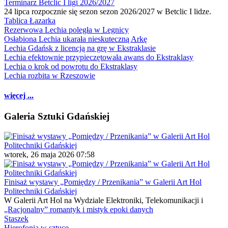
Terminarz Betclic I ligi 2026/2027
24 lipca rozpocznie się sezon sezon 2026/2027 w Betclic I lidze.
Tablica Łazarka
Rezerwowa Lechia poległa w Legnicy
Osłabiona Lechia ukarała nieskuteczną Arkę
Lechia Gdańsk z licencją na grę w Ekstraklasie
Lechia efektownie przypieczętowała awans do Ekstraklasy
Lechia o krok od powrotu do Ekstraklasy
Lechia rozbita w Rzeszowie
więcej ...
Galeria Sztuki Gdańskiej
wtorek, 26 maja 2026 07:58
Finisaż wystawy „Pomiędzy / Przenikania” w Galerii Art Hol
Politechniki Gdańskiej
W Galerii Art Hol na Wydziale Elektroniki, Telekomunikacji i
„Racjonalny” romantyk i mistyk epoki danych
Staszek
Hierofonia w sztuce