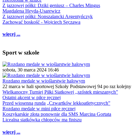
Z jazzowej półki: Dziki geniusz – Charles Mingus
Magdalena Heyda-Usarewicz
Z jazzowej półki: Nonszalancki Argentyńczyk
Zachować boskość - Wojciech Sęczawa
więcej ...
Sport w szkole
sobota, 30 marca 2024 16:46
Rozdano medale w wioślarstwie halowym
22 marca w hali sportowej Szkoły Podstawowej 94 po raz kolejny
Wielkanocny Turniej Piłki Siatkowej ,,szóstek mieszanych”
Ostatni akcent w piłce ręcznej
Przed wiosenną rundą „Czwartków lekkoatletycznych”
Rozdano medale w mini piłce ręcznej
Koszykarskie złota ponownie dla SMS Marcina Gortata
Licealna siatkówka chłopców ma finiszu
więcej ...