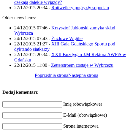
czekają dalekie wyjazdy?
27/12/2015 20:34
-
Rottweilery pogryzły sopocian
Older news items:
24/12/2015 07:46
-
Krzysztof Jabłoński zamyka skład
Wybrzeża
24/12/2015 07:43
-
Żużlowe Wigilie
22/12/2015 21:27
-
XIII Gala Gdańskiego Sportu pod
dyktando siatkarzy
22/12/2015 20:34
-
XXII Buzdygan J.M Rektora AWFiS w
Gdańsku
22/12/2015 11:00
-
Zetterstroem zostaje w Wybrzeżu
Poprzednia strona
Następna strona
Dodaj komentarz
Imię (obowiązkowe)
E-Mail (obowiązkowe)
Strona internetowa