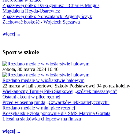
Z jazzowej półki: Dziki geniusz – Charles Mingus
Magdalena Heyda-Usarewicz
Z jazzowej półki: Nonszalancki Argentyńczyk
Zachować boskość - Wojciech Sęczawa
więcej ...
Sport w szkole
sobota, 30 marca 2024 16:46
Rozdano medale w wioślarstwie halowym
22 marca w hali sportowej Szkoły Podstawowej 94 po raz kolejny
Wielkanocny Turniej Piłki Siatkowej ,,szóstek mieszanych”
Ostatni akcent w piłce ręcznej
Przed wiosenną rundą „Czwartków lekkoatletycznych”
Rozdano medale w mini piłce ręcznej
Koszykarskie złota ponownie dla SMS Marcina Gortata
Licealna siatkówka chłopców ma finiszu
więcej ...