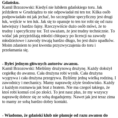
Gdańsku.
Kamil Brzozowski: Kiedyś nie lubiłem gdańskiego toru. Jak
jeździłem w Grudziądzu to nie odpowiadał mi ten tor. Kilka osób
podpowiadało mi jak jechać, bo szczególnie specyficzny jest drugi
łuk, wejście w ten łuk. Jak się to opanuje to ten tor robi się od razu
łatwiejszy i bardzo fajny. Rzeczywiście dużo osób mówi, że to
trudny i specyficzny tor. Też uważam, że jest trudny technicznie. To
widać jak przyjeżdżają młodzi chłopacy po licencji na zawody
młodzieżowe i zawody trwają bardzo długo, bo jest dużo upadków.
Moim zdaniem to jest kwestia przyzwyczajenia do toru i
przełamania się.
- Byłeś jednym głównych autorów awansu.
Kamil Brzozowski: Mieliśmy drużynową drużynę. Każdy dołożył
cegiełkę do awansu. Cała drużyna robi wynik. Cała drużyna
wygrywa i cała drużyna przegrywa. Byliśmy jedną wielką rodziną. I
zawodnicy i mechanicy. Mamy naprawdę zżyte środowisko. Każdy
z każdym rozmawia jak brat z bratem. Nie ma czegoś takiego, że
ktoś robi komuś coś po złości. To jest nasz plus, że my wszyscy
naprawdę dobrze się ze sobą dogadujemy. Nawet jak jest teraz zima
to mamy ze sobą bardzo dobry kontakt.
- Wiadomo, że gdański klub nie planuje od razu awansu do