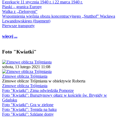
Egzekucje 11 stycznia 1940 r. i 22 marca 1940 r.
Piaski – granica Europy
Walka z „Zielonymi”
Wspomnienia więźnia obozu koncentracyjnego „Stutthof” Wacława
Lewandowskiego (fragment)
Pierwsze transporty
więcej ...
Foto "Kwiatki"
sobota, 13 lutego 2021 11:08
Zimowe oblicza Trójmiasta
Zimowe oblicze Trójmiasta w obiektywie Roberta
Zimowe oblicza Trójmiasta
Foto "Kwiatki": Zima odwiedziła Pomorze
Foto "Kwiatki": Bursztynowy ołtarz w kościele św. Brygidy w
Gdańsku
Foto "Kwiatki": Gra w zielone
Foto "Kwiatki": Temida na haku
Foto "Kwiatki": Szklane domy