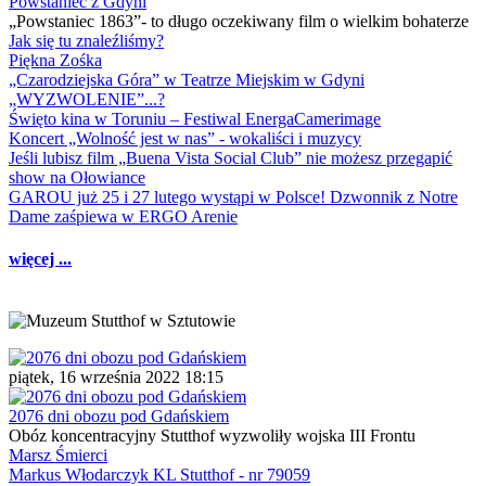
Powstaniec z Gdyni
„Powstaniec 1863”- to długo oczekiwany film o wielkim bohaterze
Jak się tu znaleźliśmy?
Piękna Zośka
„Czarodziejska Góra” w Teatrze Miejskim w Gdyni
„WYZWOLENIE”...?
Święto kina w Toruniu – Festiwal EnergaCamerimage
Koncert „Wolność jest w nas” - wokaliści i muzycy
Jeśli lubisz film „Buena Vista Social Club” nie możesz przegapić
show na Ołowiance
GAROU już 25 i 27 lutego wystąpi w Polsce! Dzwonnik z Notre
Dame zaśpiewa w ERGO Arenie
więcej ...
piątek, 16 września 2022 18:15
2076 dni obozu pod Gdańskiem
Obóz koncentracyjny Stutthof wyzwoliły wojska III Frontu
Marsz Śmierci
Markus Włodarczyk KL Stutthof - nr 79059