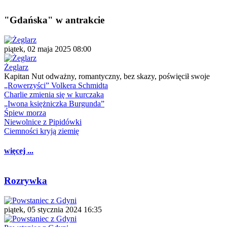
"Gdańska" w antrakcie
piątek, 02 maja 2025 08:00
Żeglarz
Kapitan Nut odważny, romantyczny, bez skazy, poświęcił swoje
„Rowerzyści” Volkera Schmidta
Charlie zmienia się w kurczaka
„Iwona księżniczka Burgunda”
Śpiew morza
Niewolnice z Pipidówki
Ciemności kryją ziemię
więcej ...
Rozrywka
piątek, 05 stycznia 2024 16:35