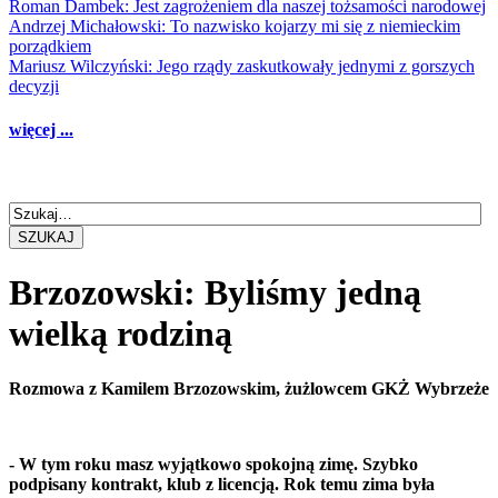
Roman Dambek: Jest zagrożeniem dla naszej tożsamości narodowej
Andrzej Michałowski: To nazwisko kojarzy mi się z niemieckim
porządkiem
Mariusz Wilczyński: Jego rządy zaskutkowały jednymi z gorszych
decyzji
więcej ...
SZUKAJ
Brzozowski: Byliśmy jedną
wielką rodziną
Rozmowa z Kamilem Brzozowskim, żużlowcem GKŻ Wybrzeże
- W tym roku masz wyjątkowo spokojną zimę. Szybko
podpisany kontrakt, klub z licencją. Rok temu zima była