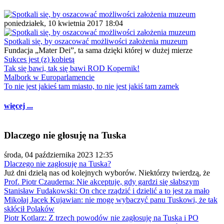
poniedziałek, 10 kwietnia 2017 18:04
Spotkali się, by oszacować możliwości założenia muzeum
Fundacja „Mater Dei”, ta sama dzięki której w dużej mierze
Sukces jest (z) kobietą
Tak się bawi, tak się bawi ROD Kopernik!
Malbork w Europarlamencie
To nie jest jakieś tam miasto, to nie jest jakiś tam zamek
więcej ...
Dlaczego nie głosuję na Tuska
środa, 04 października 2023 12:35
Dlaczego nie zagłosuję na Tuska?
Już dni dzielą nas od kolejnych wyborów. Niektórzy twierdzą, że
Prof. Piotr Czauderna: Nie akceptuję, gdy gardzi się słabszym
Stanisław Fudakowski: On chce rządzić i dzielić a to jest za mało
Mikołaj Jacek Kujawian: nie mogę wybaczyć panu Tuskowi, że tak
skłócił Polaków
Piotr Kotlarz: Z trzech powodów nie zagłosuję na Tuska i PO