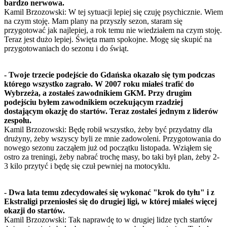
bardzo nerwowa.
Kamil Brzozowski: W tej sytuacji lepiej się czuję psychicznie. Wiem
na czym stoję. Mam plany na przyszły sezon, staram się
przygotować jak najlepiej, a rok temu nie wiedziałem na czym stoję.
Teraz jest dużo lepiej. Święta mam spokojne. Mogę się skupić na
przygotowaniach do sezonu i do świąt.
- Twoje trzecie podejście do Gdańska okazało się tym podczas
którego wszystko zagrało. W 2007 roku miałeś trafić do
Wybrzeża, a zostałeś zawodnikiem GKM. Przy drugim
podejściu byłem zawodnikiem oczekującym rzadziej
dostającym okazję do startów. Teraz zostałeś jednym z liderów
zespołu.
Kamil Brzozowski: Będę robił wszystko, żeby być przydatny dla
drużyny, żeby wszyscy byli ze mnie zadowoleni. Przygotowania do
nowego sezonu zacząłem już od początku listopada. Wziąłem się
ostro za treningi, żeby nabrać trochę masy, bo taki był plan, żeby 2-
3 kilo przytyć i będę się czuł pewniej na motocyklu.
- Dwa lata temu zdecydowałeś się wykonać "krok do tyłu" i z
Ekstraligi przeniosłeś się do drugiej ligi, w której miałeś więcej
okazji do startów.
Kamil Brzozowski: Tak naprawdę to w drugiej lidze tych startów