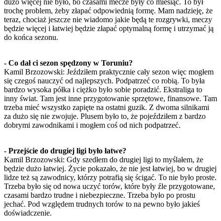
dużo więcej nie było, bo czasami mecze były co miesiąc. To był
trochę problem, żeby złapać odpowiednią formę. Mam nadzieję, że
teraz, chociaż jeszcze nie wiadomo jakie będą te rozgrywki, meczy
będzie więcej i łatwiej będzie złapać optymalną formę i utrzymać ją
do końca sezonu.
- Co dał ci sezon spędzony w Toruniu?
Kamil Brzozowski: Jeździłem praktycznie cały sezon więc mogłem
się czegoś nauczyć od najlepszych. Podpatrzeć co robią. To była
bardzo wysoka półka i ciężko było sobie poradzić. Ekstraliga to
inny świat. Tam jest inne przygotowanie sprzętowe, finansowe. Tam
trzeba mieć wszystko zapięte na ostatni guzik. Z dwoma silnikami
za dużo się nie zwojuje. Plusem było to, że pojeździłem z bardzo
dobrymi zawodnikami i mogłem coś od nich podpatrzeć.
- Przejście do drugiej ligi było łatwe?
Kamil Brzozowski: Gdy szedłem do drugiej ligi to myślałem, że
będzie dużo łatwiej. Życie pokazało, że nie jest łatwiej, bo w drugiej
lidze też są zawodnicy, którzy potrafią się ścigać. To nie było proste.
Trzeba było się od nowa uczyć torów, które były źle przygotowane,
czasami bardzo trudne i niebezpieczne. Trzeba było po prostu
jechać. Pod względem trudnych torów to na pewno było jakieś
doświadczenie.