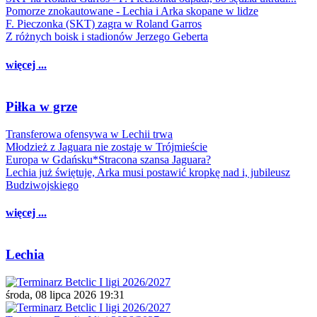
Pomorze znokautowane - Lechia i Arka skopane w lidze
F. Pieczonka (SKT) zagra w Roland Garros
Z różnych boisk i stadionów Jerzego Geberta
więcej ...
Piłka w grze
Transferowa ofensywa w Lechii trwa
Młodzież z Jaguara nie zostaje w Trójmieście
Europa w Gdańsku*Stracona szansa Jaguara?
Lechia już świętuje, Arka musi postawić kropkę nad i, jubileusz
Budziwojskiego
więcej ...
Lechia
środa, 08 lipca 2026 19:31