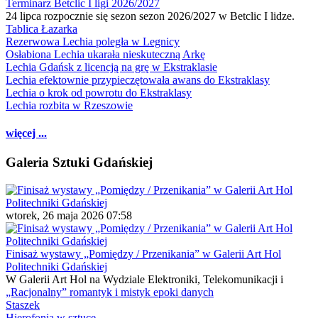
Terminarz Betclic I ligi 2026/2027
24 lipca rozpocznie się sezon sezon 2026/2027 w Betclic I lidze.
Tablica Łazarka
Rezerwowa Lechia poległa w Legnicy
Osłabiona Lechia ukarała nieskuteczną Arkę
Lechia Gdańsk z licencją na grę w Ekstraklasie
Lechia efektownie przypieczętowała awans do Ekstraklasy
Lechia o krok od powrotu do Ekstraklasy
Lechia rozbita w Rzeszowie
więcej ...
Galeria Sztuki Gdańskiej
wtorek, 26 maja 2026 07:58
Finisaż wystawy „Pomiędzy / Przenikania” w Galerii Art Hol
Politechniki Gdańskiej
W Galerii Art Hol na Wydziale Elektroniki, Telekomunikacji i
„Racjonalny” romantyk i mistyk epoki danych
Staszek
Hierofonia w sztuce