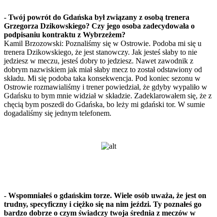
- Twój powrót do Gdańska był związany z osobą trenera
Grzegorza Dzikowskiego? Czy jego osoba zadecydowała o
podpisaniu kontraktu z Wybrzeżem?
Kamil Brzozowski: Poznaliśmy się w Ostrowie. Podoba mi się u
trenera Dzikowskiego, że jest stanowczy. Jak jesteś słaby to nie
jedziesz w meczu, jesteś dobry to jedziesz. Nawet zawodnik z
dobrym nazwiskiem jak miał słaby mecz to został odstawiony od
składu. Mi się podoba taka konsekwencja. Pod koniec sezonu w
Ostrowie rozmawialiśmy i trener powiedział, że gdyby wypaliło w
Gdańsku to bym mnie widział w składzie. Zadeklarowałem się, że z
chęcią bym poszedł do Gdańska, bo leży mi gdański tor. W sumie
dogadaliśmy się jednym telefonem.
- Wspomniałeś o gdańskim torze. Wiele osób uważa, że jest on
trudny, specyficzny i ciężko się na nim jeździ. Ty poznałeś go
bardzo dobrze o czym świadczy twoja średnia z meczów w