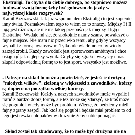
Ekstraligi. To chyba dla ciebie dobrego, bo stopniowo możesz
budować swoją formę żeby być gotowym do jazdy w
najwyższej klasie rozgrywek?
Kamil Brzozowski: Jak już wspomniałem Ekstraliga to jest zupełnie
inny świat. Posmakowałem tego to wiem co to znaczy. Między I i II
ligą jest różnica, ale nie ma takiej przepaści jak między I ligą i
Ekstraligą. Wydaje mi się, że spokojnie mamy szansę powalczyć o
fajne miejsce. Nie mam nic przeciwko temu, aby gdyby wszyscy
wypalili z formą awansować. Tylko nie wiadomo co by wtedy
zarząd zrobił. Każdy zawodnik jest sportowcem ambitnym i chce
osiągnąć jak najlepszy wynik. Gdyby się zgrało i wszyscy u nas
złapali odpowiednią formę to to jest sport, wszystko jest możliwe.
- Patrząc na skład to można powiedzieć, że jesteście drużyną
"młodych wilków", złożoną w większości z zawodników, którzy
są dopiero na początku wielkiej kariery.
Kamil Brzozowski: Każdy z naszych zawodników może wypalić i
trafić z bardzo dobrą formą, ale też może się zdarzyć, że ktoś może
się pogubić i wtedy może być problem. Wierzę, że będziemy mieli
fajny zgrany zespół. Jak ktoś się pogubi i będzie miał problem to od
tego jest reszta chłopaków w drużynie żeby sobie pomagać.
- Skład został tak zbudowany, że to może być drużyna nie na