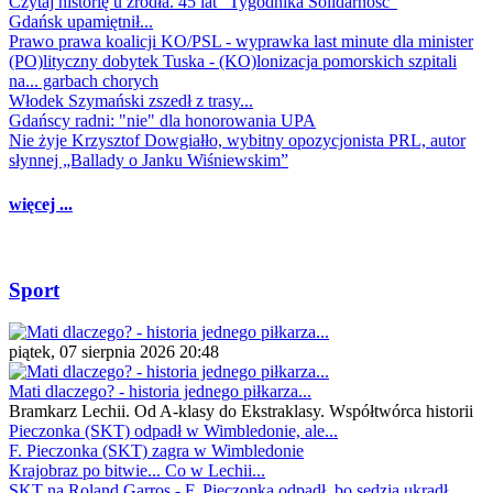
Czytaj historię u źródła. 45 lat "Tygodnika Solidarność"
Gdańsk upamiętnił...
Prawo prawa koalicji KO/PSL - wyprawka last minute dla minister
(PO)lityczny dobytek Tuska - (KO)lonizacja pomorskich szpitali
na... garbach chorych
Włodek Szymański zszedł z trasy...
Gdańscy radni: "nie" dla honorowania UPA
Nie żyje Krzysztof Dowgiałło, wybitny opozycjonista PRL, autor
słynnej „Ballady o Janku Wiśniewskim”
więcej ...
Sport
piątek, 07 sierpnia 2026 20:48
Mati dlaczego? - historia jednego piłkarza...
Bramkarz Lechii. Od A-klasy do Ekstraklasy. Współtwórca historii
Pieczonka (SKT) odpadł w Wimbledonie, ale...
F. Pieczonka (SKT) zagra w Wimbledonie
Krajobraz po bitwie... Co w Lechii...
SKT na Roland Garros - F. Pieczonka odpadł, bo sędzia ukradł...