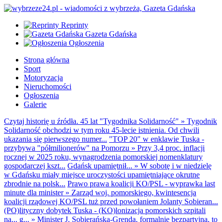
Reprinty
Gazeta Gdańska
Ogłoszenia
Strona główna
Sport
Motoryzacja
Nieruchomości
Ogłoszenia
Galerie
Czytaj historię u źródła. 45 lat "Tygodnika Solidarność"
»
Tygodnik
Solidarność obchodzi w tym roku 45-lecie istnienia. Od chwili
ukazania się pierwszego numer...
"TOP 20" w enklawie Tuska -
przybywa "półmilionerów" na Pomorzu
»
Przy 3,4 proc. inflacji
rocznej w 2025 roku, wynagrodzenia pomorskiej nomenklatury
gospodarczej kszt...
Gdańsk upamiętnił...
»
W sobotę i w niedzielę
w Gdańsku miały miejsce uroczystości upamiętniające okrutne
zbrodnie na polsk...
Prawo prawa koalicji KO/PSL - wyprawka last
minute dla minister
»
Zarząd woj. pomorskiego, kwintesencja
koalicji rządowej KO/PSL tuż przed powołaniem Jolanty Sobieran...
(PO)lityczny dobytek Tuska - (KO)lonizacja pomorskich szpitali
na... g...
»
Minister J. Sobierańska-Grenda, formalnie bezpartyjna, to