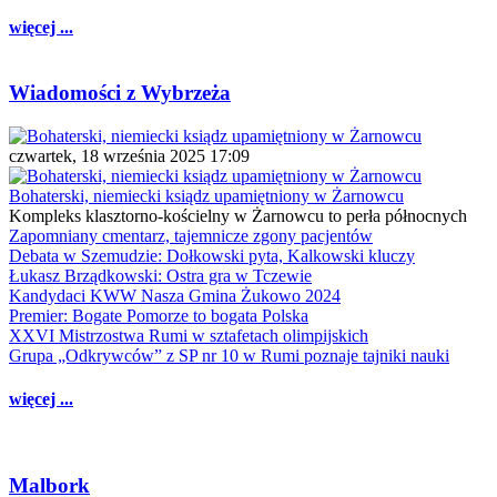
więcej ...
Wiadomości z Wybrzeża
czwartek, 18 września 2025 17:09
Bohaterski, niemiecki ksiądz upamiętniony w Żarnowcu
Kompleks klasztorno-kościelny w Żarnowcu to perła północnych
Zapomniany cmentarz, tajemnicze zgony pacjentów
Debata w Szemudzie: Dołkowski pyta, Kalkowski kluczy
Łukasz Brządkowski: Ostra gra w Tczewie
Kandydaci KWW Nasza Gmina Żukowo 2024
Premier: Bogate Pomorze to bogata Polska
XXVI Mistrzostwa Rumi w sztafetach olimpijskich
Grupa „Odkrywców” z SP nr 10 w Rumi poznaje tajniki nauki
więcej ...
Malbork