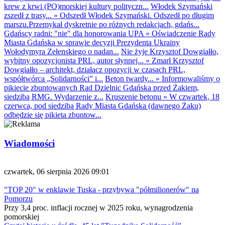
krew z krwi (PO)morskiej kultury polityczn...
Włodek Szymański
zszedł z trasy...
»
Odszedł Włodek Szymański. Odszedł po długim
marszu.Przemykał dyskretnie po różnych redakcjach, gdańs...
Gdańscy radni: "nie" dla honorowania UPA
»
Oświadczenie Rady
Miasta Gdańska w sprawie decyzji Prezydenta Ukrainy
Wołodymyra Zełenskiego o nadan...
Nie żyje Krzysztof Dowgiałło,
wybitny opozycjonista PRL, autor słynnej...
»
Zmarł Krzysztof
Dowgiałło – architekt, działacz opozycji w czasach PRL,
współtwórca „Solidarności” i...
Beton twardy...
»
Informowaliśmy o
pikiecie zbuntowanych Rad Dzielnic Gdańska przed Żakiem,
siedzibą RMG. Wydarzenie z...
Kruszenie betonu
»
W czwartek, 18
czerwca, pod siedzibą Rady Miasta Gdańska (dawnego Żaku)
odbędzie się pikieta zbuntow...
Wiadomości
czwartek, 06 sierpnia 2026 09:01
"TOP 20" w enklawie Tuska - przybywa "półmilionerów" na
Pomorzu
Przy 3,4 proc. inflacji rocznej w 2025 roku, wynagrodzenia
pomorskiej