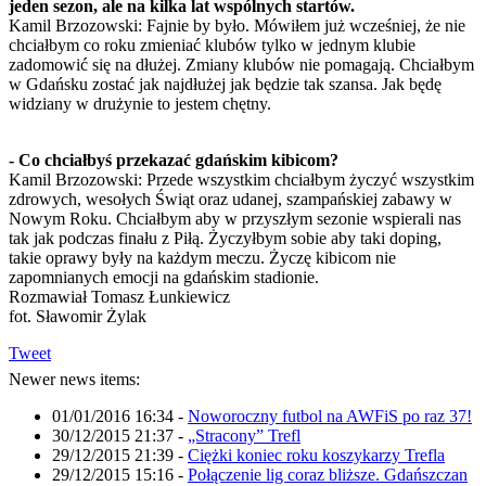
jeden sezon, ale na kilka lat wspólnych startów.
Kamil Brzozowski: Fajnie by było. Mówiłem już wcześniej, że nie
chciałbym co roku zmieniać klubów tylko w jednym klubie
zadomowić się na dłużej. Zmiany klubów nie pomagają. Chciałbym
w Gdańsku zostać jak najdłużej jak będzie tak szansa. Jak będę
widziany w drużynie to jestem chętny.
- Co chciałbyś przekazać gdańskim kibicom?
Kamil Brzozowski: Przede wszystkim chciałbym życzyć wszystkim
zdrowych, wesołych Świąt oraz udanej, szampańskiej zabawy w
Nowym Roku. Chciałbym aby w przyszłym sezonie wspierali nas
tak jak podczas finału z Piłą. Życzyłbym sobie aby taki doping,
takie oprawy były na każdym meczu. Życzę kibicom nie
zapomnianych emocji na gdańskim stadionie.
Rozmawiał Tomasz Łunkiewicz
fot. Sławomir Żylak
Tweet
Newer news items:
01/01/2016 16:34
-
Noworoczny futbol na AWFiS po raz 37!
30/12/2015 21:37
-
„Stracony” Trefl
29/12/2015 21:39
-
Ciężki koniec roku koszykarzy Trefla
29/12/2015 15:16
-
Połączenie lig coraz bliższe. Gdańszczan