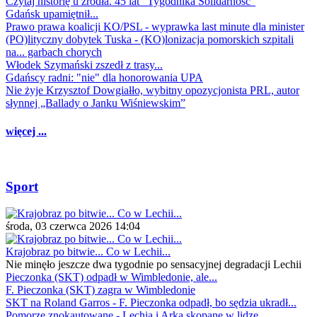
Czytaj historię u źródła. 45 lat "Tygodnika Solidarność"
Gdańsk upamiętnił...
Prawo prawa koalicji KO/PSL - wyprawka last minute dla minister
(PO)lityczny dobytek Tuska - (KO)lonizacja pomorskich szpitali
na... garbach chorych
Włodek Szymański zszedł z trasy...
Gdańscy radni: "nie" dla honorowania UPA
Nie żyje Krzysztof Dowgiałło, wybitny opozycjonista PRL, autor
słynnej „Ballady o Janku Wiśniewskim”
więcej ...
Sport
środa, 03 czerwca 2026 14:04
Krajobraz po bitwie... Co w Lechii...
Nie minęło jeszcze dwa tygodnie po sensacyjnej degradacji Lechii
Pieczonka (SKT) odpadł w Wimbledonie, ale...
F. Pieczonka (SKT) zagra w Wimbledonie
SKT na Roland Garros - F. Pieczonka odpadł, bo sędzia ukradł...
Pomorze znokautowane - Lechia i Arka skopane w lidze