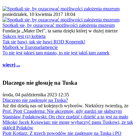
poniedziałek, 10 kwietnia 2017 18:04
Spotkali się, by oszacować możliwości założenia muzeum
Fundacja „Mater Dei”, ta sama dzięki której w dużej mierze
Sukces jest (z) kobietą
Tak się bawi, tak się bawi ROD Kopernik!
Malbork w Europarlamencie
To nie jest jakieś tam miasto, to nie jest jakiś tam zamek
więcej ...
Dlaczego nie głosuję na Tuska
środa, 04 października 2023 12:35
Dlaczego nie zagłosuję na Tuska?
Już dni dzielą nas od kolejnych wyborów. Niektórzy twierdzą, że
Prof. Piotr Czauderna: Nie akceptuję, gdy gardzi się słabszym
Stanisław Fudakowski: On chce rządzić i dzielić a to jest za mało
Mikołaj Jacek Kujawian: nie mogę wybaczyć panu Tuskowi, że tak
skłócił Polaków
Piotr Kotlarz: Z trzech powodów nie zagłosuję na Tuska i PO