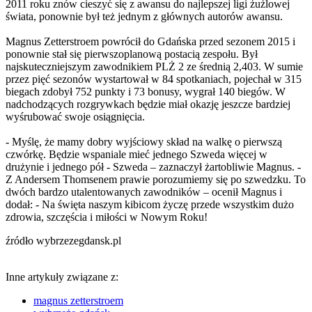
2011 roku znów cieszyć się z awansu do najlepszej ligi żużlowej
świata, ponownie był też jednym z głównych autorów awansu.
Magnus Zetterstroem powrócił do Gdańska przed sezonem 2015 i
ponownie stał się pierwszoplanową postacią zespołu. Był
najskuteczniejszym zawodnikiem PLŻ 2 ze średnią 2,403. W sumie
przez pięć sezonów wystartował w 84 spotkaniach, pojechał w 315
biegach zdobył 752 punkty i 73 bonusy, wygrał 140 biegów. W
nadchodzących rozgrywkach będzie miał okazję jeszcze bardziej
wyśrubować swoje osiągnięcia.
- Myślę, że mamy dobry wyjściowy skład na walkę o pierwszą
czwórkę. Będzie wspaniale mieć jednego Szweda więcej w
drużynie i jednego pół - Szweda – zaznaczył żartobliwie Magnus. -
Z Andersem Thomsenem prawie porozumiemy się po szwedzku. To
dwóch bardzo utalentowanych zawodników – ocenił Magnus i
dodał: - Na święta naszym kibicom życzę przede wszystkim dużo
zdrowia, szczęścia i miłości w Nowym Roku!
źródło wybrzezegdansk.pl
Inne artykuły związane z:
magnus zetterstroem