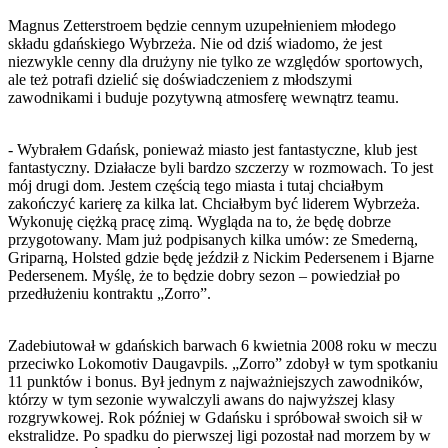
Magnus Zetterstroem będzie cennym uzupełnieniem młodego
składu gdańskiego Wybrzeża. Nie od dziś wiadomo, że jest
niezwykle cenny dla drużyny nie tylko ze względów sportowych,
ale też potrafi dzielić się doświadczeniem z młodszymi
zawodnikami i buduje pozytywną atmosferę wewnątrz teamu.
- Wybrałem Gdańsk, ponieważ miasto jest fantastyczne, klub jest
fantastyczny. Działacze byli bardzo szczerzy w rozmowach. To jest
mój drugi dom. Jestem częścią tego miasta i tutaj chciałbym
zakończyć karierę za kilka lat. Chciałbym być liderem Wybrzeża.
Wykonuję ciężką pracę zimą. Wygląda na to, że będę dobrze
przygotowany. Mam już podpisanych kilka umów: ze Smederną,
Griparną, Holsted gdzie będę jeździł z Nickim Pedersenem i Bjarne
Pedersenem. Myślę, że to będzie dobry sezon – powiedział po
przedłużeniu kontraktu „Zorro”.
Zadebiutował w gdańskich barwach 6 kwietnia 2008 roku w meczu
przeciwko Lokomotiv Daugavpils. „Zorro” zdobył w tym spotkaniu
11 punktów i bonus. Był jednym z najważniejszych zawodników,
którzy w tym sezonie wywalczyli awans do najwyższej klasy
rozgrywkowej. Rok później w Gdańsku i spróbował swoich sił w
ekstralidze. Po spadku do pierwszej ligi pozostał nad morzem by w