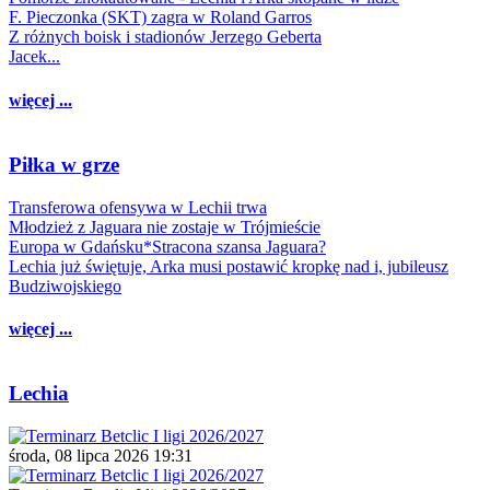
F. Pieczonka (SKT) zagra w Roland Garros
Z różnych boisk i stadionów Jerzego Geberta
Jacek...
więcej ...
Piłka w grze
Transferowa ofensywa w Lechii trwa
Młodzież z Jaguara nie zostaje w Trójmieście
Europa w Gdańsku*Stracona szansa Jaguara?
Lechia już świętuje, Arka musi postawić kropkę nad i, jubileusz
Budziwojskiego
więcej ...
Lechia
środa, 08 lipca 2026 19:31