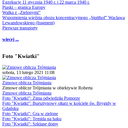
Egzekucje 11 stycznia 1940 r. i 22 marca 1940 r.
Piaski – granica Europy
Walka z „Zielonymi”
Wspomnienia więźnia obozu koncentracyjnego „Stutthof” Wacława
Lewandowskiego (fragment)
Pierwsze transporty
więcej ...
Foto "Kwiatki"
sobota, 13 lutego 2021 11:08
Zimowe oblicza Trójmiasta
Zimowe oblicze Trójmiasta w obiektywie Roberta
Zimowe oblicza Trójmiasta
Foto "Kwiatki": Zima odwiedziła Pomorze
Foto "Kwiatki": Bursztynowy ołtarz w kościele św. Brygidy w
Gdańsku
Foto "Kwiatki": Gra w zielone
Foto "Kwiatki": Temida na haku
Foto "Kwiatki": Szklane domy