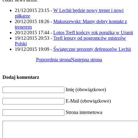
21/12/2015 23:15
-
W Lechii będzie nowy trener i nowi
piłkarze
20/12/2015 18:26
-
Makuszewski: Mamy dobry kontakt z
trenerem
20/12/2015 17:44
-
Lotos Trefl kończy rok porażką w Uranii
19/12/2015 20:53
-
Trefl lepszy od pogromców mistrzów
Polski
19/12/2015 19:09
-
Świąteczne prezenty defensorów Lechii
Poprzednia strona
Następna strona
Dodaj komentarz
Imię (obowiązkowe)
E-Mail (obowiązkowe)
Strona internetowa