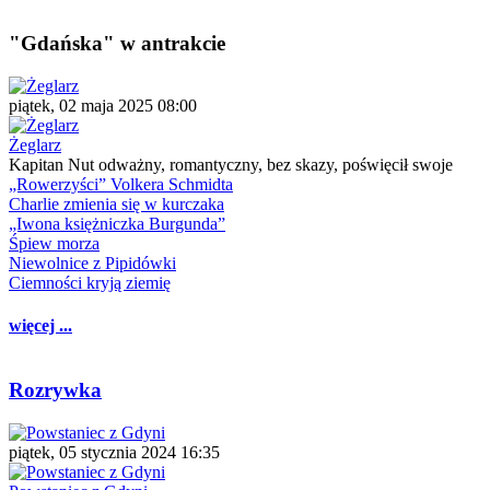
"Gdańska" w antrakcie
piątek, 02 maja 2025 08:00
Żeglarz
Kapitan Nut odważny, romantyczny, bez skazy, poświęcił swoje
„Rowerzyści” Volkera Schmidta
Charlie zmienia się w kurczaka
„Iwona księżniczka Burgunda”
Śpiew morza
Niewolnice z Pipidówki
Ciemności kryją ziemię
więcej ...
Rozrywka
piątek, 05 stycznia 2024 16:35