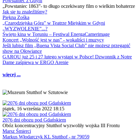
Powstaniec z Gdyni
„Powstaniec 1863”- to długo oczekiwany film o wielkim bohaterze
Jak się tu znaleźliśmy?
Piękna Zośka
„Czarodziejska Góra” w Teatrze Miejskim w Gdyni
„WYZWOLENIE”...?
Święto kina w Toruniu – Festiwal EnergaCamerimage
Koncert „Wolność jest w nas” - wokaliści i muzycy
Jeśli lubisz film „Buena Vista Social Club” nie możesz przegapić
show na Ołowiance
GAROU już 25 i 27 lutego wystąpi w Polsce! Dzwonnik z Notre
Dame zaśpiewa w ERGO Arenie
więcej ...
piątek, 16 września 2022 18:15
2076 dni obozu pod Gdańskiem
Obóz koncentracyjny Stutthof wyzwoliły wojska III Frontu
Marsz Śmierci
Markus Włodarczyk KL Stutthof - nr 79059