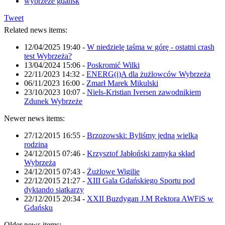
wybrzeże gdańsk
Tweet
Related news items:
12/04/2025 19:40
-
W niedzielę taśma w górę - ostatni crash
test Wybrzeża?
13/04/2024 15:06
-
Poskromić Wilki
22/11/2023 14:32
-
ENERG(i)A dla żużlowców Wybrzeża
06/11/2023 16:00
-
Zmarł Marek Mikulski
23/10/2023 10:07
-
Niels-Kristian Iversen zawodnikiem
Zdunek Wybrzeże
Newer news items:
27/12/2015 16:55
-
Brzozowski: Byliśmy jedną wielką
rodziną
24/12/2015 07:46
-
Krzysztof Jabłoński zamyka skład
Wybrzeża
24/12/2015 07:43
-
Żużlowe Wigilie
22/12/2015 21:27
-
XIII Gala Gdańskiego Sportu pod
dyktando siatkarzy
22/12/2015 20:34
-
XXII Buzdygan J.M Rektora AWFiS w
Gdańsku
Older news items: