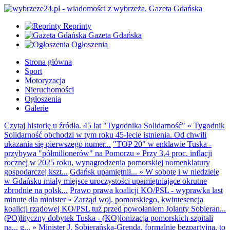
Reprinty
Gazeta Gdańska
Ogłoszenia
Strona główna
Sport
Motoryzacja
Nieruchomości
Ogłoszenia
Galerie
Czytaj historię u źródła. 45 lat "Tygodnika Solidarność"
»
Tygodnik
Solidarność obchodzi w tym roku 45-lecie istnienia. Od chwili
ukazania się pierwszego numer...
"TOP 20" w enklawie Tuska -
przybywa "półmilionerów" na Pomorzu
»
Przy 3,4 proc. inflacji
rocznej w 2025 roku, wynagrodzenia pomorskiej nomenklatury
gospodarczej kszt...
Gdańsk upamiętnił...
»
W sobotę i w niedzielę
w Gdańsku miały miejsce uroczystości upamiętniające okrutne
zbrodnie na polsk...
Prawo prawa koalicji KO/PSL - wyprawka last
minute dla minister
»
Zarząd woj. pomorskiego, kwintesencja
koalicji rządowej KO/PSL tuż przed powołaniem Jolanty Sobieran...
(PO)lityczny dobytek Tuska - (KO)lonizacja pomorskich szpitali
na... g...
»
Minister J. Sobierańska-Grenda, formalnie bezpartyjna, to