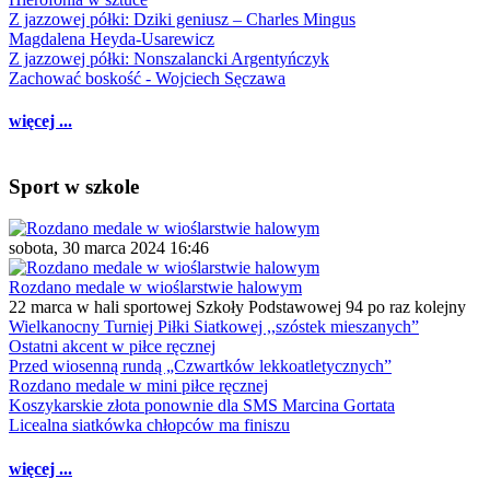
Z jazzowej półki: Dziki geniusz – Charles Mingus
Magdalena Heyda-Usarewicz
Z jazzowej półki: Nonszalancki Argentyńczyk
Zachować boskość - Wojciech Sęczawa
więcej ...
Sport w szkole
sobota, 30 marca 2024 16:46
Rozdano medale w wioślarstwie halowym
22 marca w hali sportowej Szkoły Podstawowej 94 po raz kolejny
Wielkanocny Turniej Piłki Siatkowej ,,szóstek mieszanych”
Ostatni akcent w piłce ręcznej
Przed wiosenną rundą „Czwartków lekkoatletycznych”
Rozdano medale w mini piłce ręcznej
Koszykarskie złota ponownie dla SMS Marcina Gortata
Licealna siatkówka chłopców ma finiszu
więcej ...