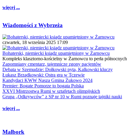
więcej ...
Wiadomości z Wybrzeża
czwartek, 18 września 2025 17:09
Bohaterski, niemiecki ksiądz upamiętniony w Żarnowcu
Kompleks klasztorno-kościelny w Żarnowcu to perła północnych
Zapomniany cmentarz, tajemnicze zgony pacjentów
Debata w Szemudzie: Dołkowski pyta, Kalkowski kluczy
Łukasz Brządkowski: Ostra gra w Tczewie
Kandydaci KWW Nasza Gmina Żukowo 2024
Premier: Bogate Pomorze to bogata Polska
XXVI Mistrzostwa Rumi w sztafetach olimpijskich
Grupa „Odkrywców” z SP nr 10 w Rumi poznaje tajniki nauki
więcej ...
Malbork