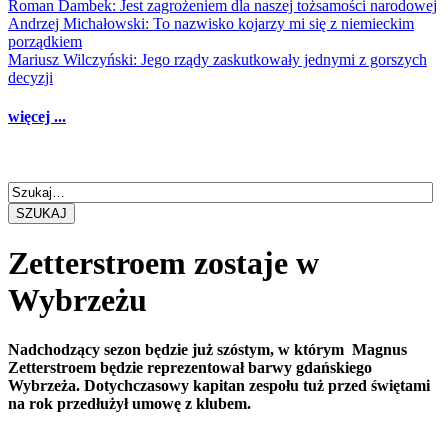
Roman Dambek: Jest zagrożeniem dla naszej tożsamości narodowej
Andrzej Michałowski: To nazwisko kojarzy mi się z niemieckim
porządkiem
Mariusz Wilczyński: Jego rządy zaskutkowały jednymi z gorszych
decyzji
więcej ...
SZUKAJ
Zetterstroem zostaje w
Wybrzeżu
Nadchodzący sezon będzie już szóstym, w którym Magnus
Zetterstroem będzie reprezentował barwy gdańskiego
Wybrzeża. Dotychczasowy kapitan zespołu tuż przed świętami
na rok przedłużył umowę z klubem.