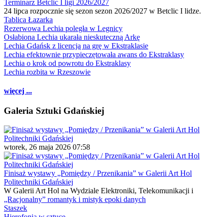
Terminarz Betclic I ligi 2026/2027
24 lipca rozpocznie się sezon sezon 2026/2027 w Betclic I lidze.
Tablica Łazarka
Rezerwowa Lechia poległa w Legnicy
Osłabiona Lechia ukarała nieskuteczną Arkę
Lechia Gdańsk z licencją na grę w Ekstraklasie
Lechia efektownie przypieczętowała awans do Ekstraklasy
Lechia o krok od powrotu do Ekstraklasy
Lechia rozbita w Rzeszowie
więcej ...
Galeria Sztuki Gdańskiej
wtorek, 26 maja 2026 07:58
Finisaż wystawy „Pomiędzy / Przenikania” w Galerii Art Hol
Politechniki Gdańskiej
W Galerii Art Hol na Wydziale Elektroniki, Telekomunikacji i
„Racjonalny” romantyk i mistyk epoki danych
Staszek
Hierofonia w sztuce