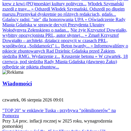
krew z krwi (PO)morskiej kultury polityczn...
Włodek Szymański
zszedł z trasy...
»
Odszedł Włodek Szymański. Odszedł po długim
marszu.Przemykał dyskretnie po różnych redakcjach, gdańs...
Gdańscy radni: "nie" dla honorowania UPA
»
Oświadczenie Rady
Miasta Gdańska w sprawie decyzji Prezydenta Ukrainy
Wołodymyra Zełenskiego o nadan...
Nie żyje Krzysztof Dowgiałło,
wybitny opozycjonista PRL, autor słynnej...
»
Zmarł Krzysztof
Dowgiałło – architekt, działacz opozycji w czasach PRL,
współtwórca „Solidarności” i...
Beton twardy...
»
Informowaliśmy o
pikiecie zbuntowanych Rad Dzielnic Gdańska przed Żakiem,
siedzibą RMG. Wydarzenie z...
Kruszenie betonu
»
W czwartek, 18
czerwca, pod siedzibą Rady Miasta Gdańska (dawnego Żaku)
odbędzie się pikieta zbuntow...
Wiadomości
czwartek, 06 sierpnia 2026 09:01
"TOP 20" w enklawie Tuska - przybywa "półmilionerów" na
Pomorzu
Przy 3,4 proc. inflacji rocznej w 2025 roku, wynagrodzenia
pomorskiej