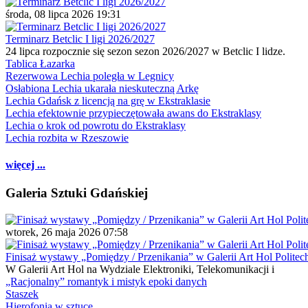
środa, 08 lipca 2026 19:31
Terminarz Betclic I ligi 2026/2027
24 lipca rozpocznie się sezon sezon 2026/2027 w Betclic I lidze.
Tablica Łazarka
Rezerwowa Lechia poległa w Legnicy
Osłabiona Lechia ukarała nieskuteczną Arkę
Lechia Gdańsk z licencją na grę w Ekstraklasie
Lechia efektownie przypieczętowała awans do Ekstraklasy
Lechia o krok od powrotu do Ekstraklasy
Lechia rozbita w Rzeszowie
więcej ...
Galeria Sztuki Gdańskiej
wtorek, 26 maja 2026 07:58
Finisaż wystawy „Pomiędzy / Przenikania” w Galerii Art Hol Politec
W Galerii Art Hol na Wydziale Elektroniki, Telekomunikacji i
„Racjonalny” romantyk i mistyk epoki danych
Staszek
Hierofonia w sztuce