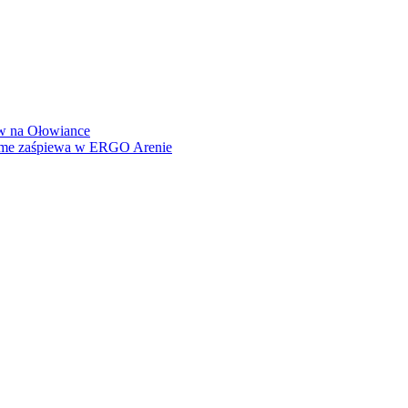
how na Ołowiance
Dame zaśpiewa w ERGO Arenie