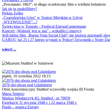
„Powstaniec 1863”- to długo oczekiwany film o wielkim bohaterze
Jak się tu znaleźliśmy?
Piękna Zośka
„Czarodziejska Góra” w Teatrze Miejskim w Gdyni
„WYZWOLENIE”...?
Święto kina w Toruniu – Festiwal EnergaCamerimage
Koncert „Wolność jest w nas” - wokaliści i muzycy
Jeśli lubisz film „Buena Vista Social Club” nie możesz przegapić s
GAROU już 25 i 27 lutego wystąpi w Polsce! Dzwonnik z Notre 
więcej ...
piątek, 16 września 2022 18:15
2076 dni obozu pod Gdańskiem
Obóz koncentracyjny Stutthof wyzwoliły wojska III Frontu
Marsz Śmierci
Markus Włodarczyk KL Stutthof - nr 79059
Egzekucje 11 stycznia 1940 r. i 22 marca 1940 r.
Piaski – granica Europy