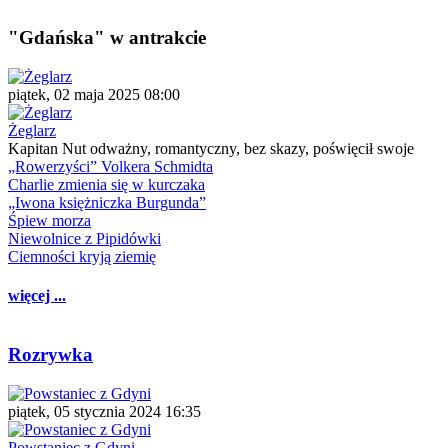
"Gdańska" w antrakcie
piątek, 02 maja 2025 08:00
Żeglarz
Kapitan Nut odważny, romantyczny, bez skazy, poświęcił swoje
„Rowerzyści” Volkera Schmidta
Charlie zmienia się w kurczaka
„Iwona księżniczka Burgunda”
Śpiew morza
Niewolnice z Pipidówki
Ciemności kryją ziemię
więcej ...
Rozrywka
piątek, 05 stycznia 2024 16:35
Powstaniec z Gdyni