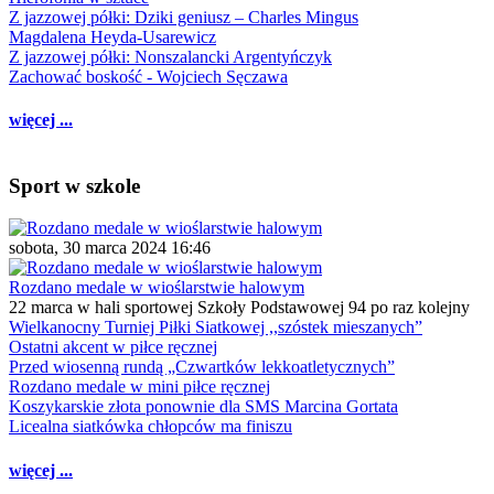
Z jazzowej półki: Dziki geniusz – Charles Mingus
Magdalena Heyda-Usarewicz
Z jazzowej półki: Nonszalancki Argentyńczyk
Zachować boskość - Wojciech Sęczawa
więcej ...
Sport w szkole
sobota, 30 marca 2024 16:46
Rozdano medale w wioślarstwie halowym
22 marca w hali sportowej Szkoły Podstawowej 94 po raz kolejny
Wielkanocny Turniej Piłki Siatkowej ,,szóstek mieszanych”
Ostatni akcent w piłce ręcznej
Przed wiosenną rundą „Czwartków lekkoatletycznych”
Rozdano medale w mini piłce ręcznej
Koszykarskie złota ponownie dla SMS Marcina Gortata
Licealna siatkówka chłopców ma finiszu
więcej ...