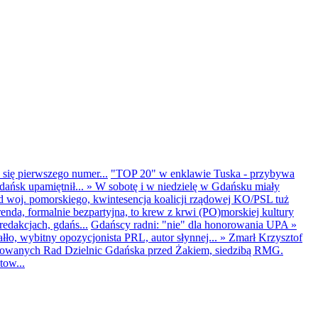
 się pierwszego numer...
"TOP 20" w enklawie Tuska - przybywa
dańsk upamiętnił...
»
W sobotę i w niedzielę w Gdańsku miały
d woj. pomorskiego, kwintesencja koalicji rządowej KO/PSL tuż
renda, formalnie bezpartyjna, to krew z krwi (PO)morskiej kultury
edakcjach, gdańs...
Gdańscy radni: "nie" dla honorowania UPA
»
ło, wybitny opozycjonista PRL, autor słynnej...
»
Zmarł Krzysztof
ntowanych Rad Dzielnic Gdańska przed Żakiem, siedzibą RMG.
tow...