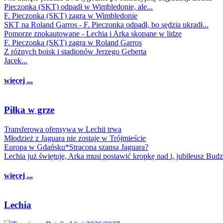
Pieczonka (SKT) odpadł w Wimbledonie, ale...
F. Pieczonka (SKT) zagra w Wimbledonie
SKT na Roland Garros - F. Pieczonka odpadł, bo sędzia ukradł...
Pomorze znokautowane - Lechia i Arka skopane w lidze
F. Pieczonka (SKT) zagra w Roland Garros
Z różnych boisk i stadionów Jerzego Geberta
Jacek...
więcej ...
Piłka w grze
Transferowa ofensywa w Lechii trwa
Młodzież z Jaguara nie zostaje w Trójmieście
Europa w Gdańsku*Stracona szansa Jaguara?
Lechia już świętuje, Arka musi postawić kropkę nad i, jubileusz Bud
więcej ...
Lechia