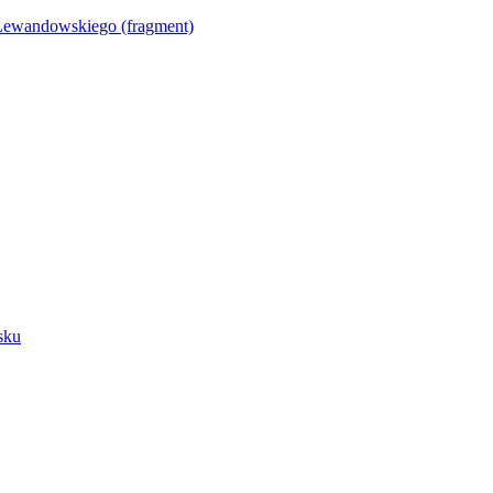
Lewandowskiego (fragment)
sku