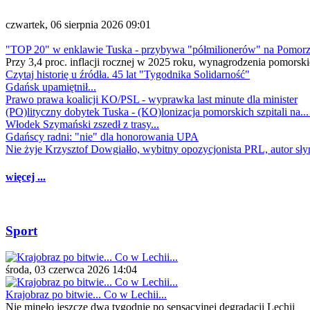
czwartek, 06 sierpnia 2026 09:01
"TOP 20" w enklawie Tuska - przybywa "półmilionerów" na Pomor
Przy 3,4 proc. inflacji rocznej w 2025 roku, wynagrodzenia pomorski
Czytaj historię u źródła. 45 lat "Tygodnika Solidarność"
Gdańsk upamiętnił...
Prawo prawa koalicji KO/PSL - wyprawka last minute dla minister
(PO)lityczny dobytek Tuska - (KO)lonizacja pomorskich szpitali na..
Włodek Szymański zszedł z trasy...
Gdańscy radni: "nie" dla honorowania UPA
Nie żyje Krzysztof Dowgiałło, wybitny opozycjonista PRL, autor sł
więcej ...
Sport
środa, 03 czerwca 2026 14:04
Krajobraz po bitwie... Co w Lechii...
Nie minęło jeszcze dwa tygodnie po sensacyjnej degradacji Lechii