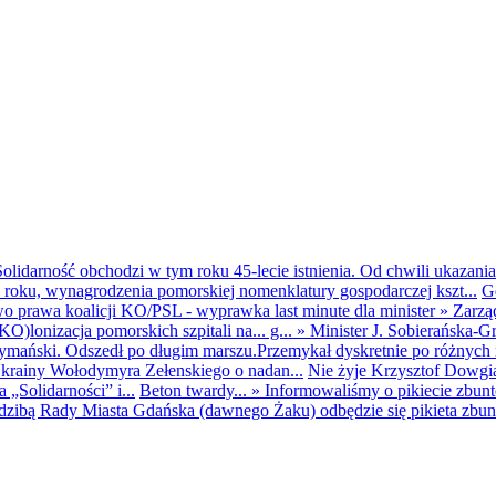
olidarność obchodzi w tym roku 45-lecie istnienia. Od chwili ukazania
25 roku, wynagrodzenia pomorskiej nomenklatury gospodarczej kszt...
G
o prawa koalicji KO/PSL - wyprawka last minute dla minister
»
Zarzą
O)lonizacja pomorskich szpitali na... g...
»
Minister J. Sobierańska-G
mański. Odszedł po długim marszu.Przemykał dyskretnie po różnych r
krainy Wołodymyra Zełenskiego o nadan...
Nie żyje Krzysztof Dowgiał
„Solidarności” i...
Beton twardy...
»
Informowaliśmy o pikiecie zbu
dzibą Rady Miasta Gdańska (dawnego Żaku) odbędzie się pikieta zbun