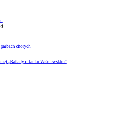
zu
ej
. garbach chorych
ynnej „Ballady o Janku Wiśniewskim”