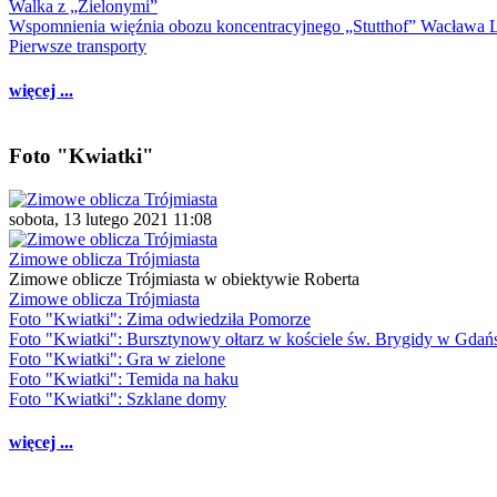
Walka z „Zielonymi”
Wspomnienia więźnia obozu koncentracyjnego „Stutthof” Wacława 
Pierwsze transporty
więcej ...
Foto "Kwiatki"
sobota, 13 lutego 2021 11:08
Zimowe oblicza Trójmiasta
Zimowe oblicze Trójmiasta w obiektywie Roberta
Zimowe oblicza Trójmiasta
Foto "Kwiatki": Zima odwiedziła Pomorze
Foto "Kwiatki": Bursztynowy ołtarz w kościele św. Brygidy w Gdań
Foto "Kwiatki": Gra w zielone
Foto "Kwiatki": Temida na haku
Foto "Kwiatki": Szklane domy
więcej ...