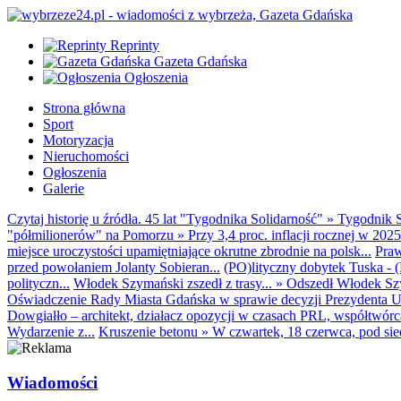
Reprinty
Gazeta Gdańska
Ogłoszenia
Strona główna
Sport
Motoryzacja
Nieruchomości
Ogłoszenia
Galerie
Czytaj historię u źródła. 45 lat "Tygodnika Solidarność"
»
Tygodnik S
"półmilionerów" na Pomorzu
»
Przy 3,4 proc. inflacji rocznej w 20
miejsce uroczystości upamiętniające okrutne zbrodnie na polsk...
Praw
przed powołaniem Jolanty Sobieran...
(PO)lityczny dobytek Tuska - (K
polityczn...
Włodek Szymański zszedł z trasy...
»
Odszedł Włodek Szy
Oświadczenie Rady Miasta Gdańska w sprawie decyzji Prezydenta U
Dowgiałło – architekt, działacz opozycji w czasach PRL, współtwórca 
Wydarzenie z...
Kruszenie betonu
»
W czwartek, 18 czerwca, pod sie
Wiadomości