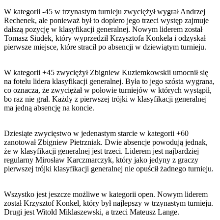
W kategorii -45 w trzynastym turnieju zwyciężył wygrał Andrzej
Rechenek, ale ponieważ był to dopiero jego trzeci występ zajmuje
dalszą pozycję w klasyfikacji generalnej. Nowym liderem został
Tomasz Siudek, który wyprzedził Krzysztofa Konkela i odzyskał
pierwsze miejsce, które stracił po absencji w dziewiątym turnieju.
W kategorii +45 zwyciężył Zbigniew Kuziemkowskii umocnił się
na fotelu lidera klasyfikacji generalnej. Była to jego szósta wygrana,
co oznacza, że zwyciężał w połowie turniejów w których wystąpił,
bo raz nie grał. Każdy z pierwszej trójki w klasyfikacji generalnej
ma jedną absencję na koncie.
Dziesiąte zwycięstwo w jedenastym starcie w kategorii +60
zanotował Zbigniew Pietrzniak. Dwie absencje powodują jednak,
że w klasyfikacji generalnej jest trzeci. Liderem jest najbardziej
regularny Mirosław Karczmarczyk, który jako jedyny z graczy
pierwszej trójki klasyfikacji generalnej nie opuścił żadnego turnieju.
Wszystko jest jeszcze możliwe w kategorii open. Nowym liderem
został Krzysztof Konkel, który był najlepszy w trzynastym turnieju.
Drugi jest Witold Miklaszewski, a trzeci Mateusz Lange.