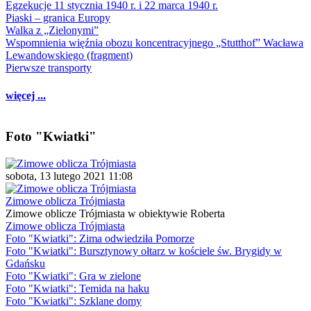
Egzekucje 11 stycznia 1940 r. i 22 marca 1940 r.
Piaski – granica Europy
Walka z „Zielonymi”
Wspomnienia więźnia obozu koncentracyjnego „Stutthof” Wacława
Lewandowskiego (fragment)
Pierwsze transporty
więcej ...
Foto "Kwiatki"
sobota, 13 lutego 2021 11:08
Zimowe oblicza Trójmiasta
Zimowe oblicze Trójmiasta w obiektywie Roberta
Zimowe oblicza Trójmiasta
Foto "Kwiatki": Zima odwiedziła Pomorze
Foto "Kwiatki": Bursztynowy ołtarz w kościele św. Brygidy w
Gdańsku
Foto "Kwiatki": Gra w zielone
Foto "Kwiatki": Temida na haku
Foto "Kwiatki": Szklane domy