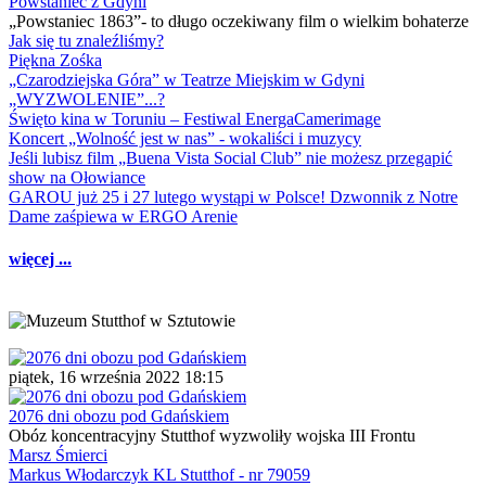
Powstaniec z Gdyni
„Powstaniec 1863”- to długo oczekiwany film o wielkim bohaterze
Jak się tu znaleźliśmy?
Piękna Zośka
„Czarodziejska Góra” w Teatrze Miejskim w Gdyni
„WYZWOLENIE”...?
Święto kina w Toruniu – Festiwal EnergaCamerimage
Koncert „Wolność jest w nas” - wokaliści i muzycy
Jeśli lubisz film „Buena Vista Social Club” nie możesz przegapić
show na Ołowiance
GAROU już 25 i 27 lutego wystąpi w Polsce! Dzwonnik z Notre
Dame zaśpiewa w ERGO Arenie
więcej ...
piątek, 16 września 2022 18:15
2076 dni obozu pod Gdańskiem
Obóz koncentracyjny Stutthof wyzwoliły wojska III Frontu
Marsz Śmierci
Markus Włodarczyk KL Stutthof - nr 79059