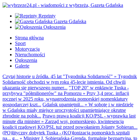
Reprinty
Gazeta Gdańska
Ogłoszenia
Strona główna
Sport
Motoryzacja
Nieruchomości
Ogłoszenia
Galerie
Czytaj historię u źródła. 45 lat "Tygodnika Solidarność"
»
Tygodnik
Solidarność obchodzi w tym roku 45-lecie istnienia. Od chwili
ukazania się pierwszego numer...
"TOP 20" w enklawie Tuska -
przybywa "półmilionerów" na Pomorzu
»
Przy 3,4 proc. inflacji
rocznej w 2025 roku, wynagrodzenia pomorskiej nomenklatury
gospodarczej kszt...
Gdańsk upamiętnił...
»
W sobotę i w niedzielę
w Gdańsku miały miejsce uroczystości upamiętniające okrutne
zbrodnie na polsk...
Prawo prawa koalicji KO/PSL - wyprawka last
minute dla minister
»
Zarząd woj. pomorskiego, kwintesencja
koalicji rządowej KO/PSL tuż przed powołaniem Jolanty Sobieran...
(PO)lityczny dobytek Tuska - (KO)lonizacja pomorskich szpitali
na... g...
»
Minister J. Sobierańska-Grenda, formalnie bezpartyjna, to