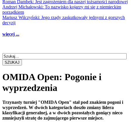
Roman Dambek: Jest zagrożeniem dla naszej tożsamości narodowej
Andrzej Michałowski: To nazwisko kojarzy mi się z niemieckim
porządkiem
Mariusz Wilczyński: Jego rządy zaskutkowały jednymi z gorszych
decyzji
więcej ...
SZUKAJ
OMIDA Open: Pogonie i
wyprzedzenia
Trzynasty turniej "OMIDA Open" stał pod znakiem pogoni i
wyprzedzeń. W dwóch kategoriach doszło zmiany lidera
klasyfikacji generalnej, a w dwóch pozostałych goniący nieco
zmniejszyli stratę do zajmującego pierwsze miejsce.