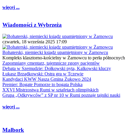
więcej ...
Wiadomości z Wybrzeża
czwartek, 18 września 2025 17:09
Bohaterski, niemiecki ksiądz upamiętniony w Żarnowcu
Kompleks klasztorno-kościelny w Żarnowcu to perła północnych
Zapomniany cmentarz, tajemnicze zgony pacjentów
Debata w Szemudzie: Dołkowski pyta, Kalkowski kluczy
Łukasz Brządkowski: Ostra gra w Tczewie
Kandydaci KWW Nasza Gmina Żukowo 2024
Premier: Bogate Pomorze to bogata Polska
XXVI Mistrzostwa Rumi w sztafetach olimpijskich
Grupa „Odkrywców” z SP nr 10 w Rumi poznaje tajniki nauki
więcej ...
Malbork