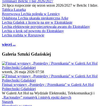
Terminarz Betclic I ligi 2026/2027
24 lipca rozpocznie się sezon sezon 2026/2027 w Betclic I lidze.
Tablica Łazarka
Rezerwowa Lechia poległa w Legnicy
Osłabiona Lechia ukarała nieskuteczną Arkę
Lechia Gdańsk z licencją na grę w Ekstraklasie
Lechia efektownie przypieczętowała awans do Ekstraklasy
Lechia o krok od powrotu do Ekstraklasy
Lechia rozbita w Rzeszowie
więcej ...
Galeria Sztuki Gdańskiej
wtorek, 26 maja 2026 07:58
Finisaż wystawy „Pomiędzy / Przenikania” w Galerii Art Hol
Politechniki Gdańskiej
W Galerii Art Hol na Wydziale Elektroniki, Telekomunikacji i
„Racjonalny” romantyk i mistyk epoki danych
Staszek
Hierofonia w sztuce