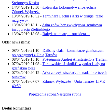
Srebrnego Kasku
14/04/2019 15:30
-
Łotewska Lokomotywa rozjechała
Zdunek Wybrzeże
13/04/2019 18:52
-
Terminarz Lechii i Arki w drugiej fazie
rozgrywek
13/04/2019 18:11
-
Arka znów bez zwycięstwa, remisowa
inauguracja Zielińskiego
13/04/2019 18:08
-
Bałtyk na miarę… outsidera…
Older news items:
08/04/2019 21:10
-
Daliśmy ciała - komentarze gdańszczan
po przegranej z Unią Tarnów
08/04/2019 15:10
-
Pożegnanie Andrei Anastasiego z Treflem
07/04/2019 21:08
-
Tarnowskie "Jaskółki" wysoko latały na
gdańskim torze
07/04/2019 20:15
-
Arka zaczęła strzelać, ale nadal bez trzech
punktów
07/04/2019 07:07
-
Zdunek Wybrzeże - Unia Tarnów LIVE
40:50
Poprzednia strona
Następna strona
Dodaj komentarz