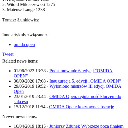
2. Witold Miklaszewski 1275
3. Mateusz Lange 1238
Tomasz Łunkiewicz
Inne artykuły związane z:
omida open
Tweet
Related news items:
01/06/2022 13:38
-
Podsumowanie 6. edycji "OMIDA
OPEN"
30/09/2020 17:08
-
Inauguracja 5. edycji „OMIDA OPEN”
29/05/2019 19:52
-
Wyłoniono mistrzów III edycji OMIDA
Open
23/01/2019 23:44
-
OMIDA Open: regularność kluczem do
sukcesu
15/12/2018 11:54
-
OMIDA Open: kosztowne absencje
Newer news items:
16/04/2019 18:15
-
Juniorzy Zdunek Wybrzeże poza finałem