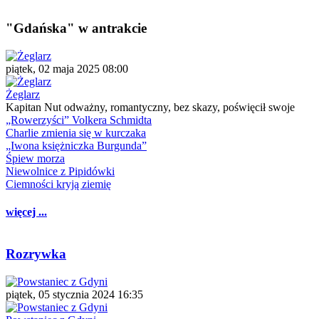
"Gdańska" w antrakcie
piątek, 02 maja 2025 08:00
Żeglarz
Kapitan Nut odważny, romantyczny, bez skazy, poświęcił swoje
„Rowerzyści” Volkera Schmidta
Charlie zmienia się w kurczaka
„Iwona księżniczka Burgunda”
Śpiew morza
Niewolnice z Pipidówki
Ciemności kryją ziemię
więcej ...
Rozrywka
piątek, 05 stycznia 2024 16:35