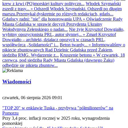
krew z krwi (PO)morskiej kultury polityczn...
Włodek Szymański
zszedł z trasy...
»
Odszedł Włodek Szymański. Odszedł po długim
marszu.Przemykał dyskretnie po różnych redakcjach, gdańs...
Gdańscy radni: "nie" dla honorowania UPA
»
Oświadczenie Rady
Miasta Gdańska w sprawie decyzji Prezydenta Ukrainy
Wołodymyra Zełenskiego o nadan...
Nie żyje Krzysztof Dowgiałło,
wybitny opozycjonista PRL, autor słynnej...
»
Zmarł Krzysztof
Dowgiałło – architekt, działacz opozycji w czasach PRL,
współtwórca „Solidarności” i...
Beton twardy...
»
Informowaliśmy o
pikiecie zbuntowanych Rad Dzielnic Gdańska przed Żakiem,
siedzibą RMG. Wydarzenie z...
Kruszenie betonu
»
W czwartek, 18
czerwca, pod siedzibą Rady Miasta Gdańska (dawnego Żaku)
odbędzie się pikieta zbuntow...
Wiadomości
czwartek, 06 sierpnia 2026 09:01
"TOP 20" w enklawie Tuska - przybywa "półmilionerów" na
Pomorzu
Przy 3,4 proc. inflacji rocznej w 2025 roku, wynagrodzenia
pomorskiej