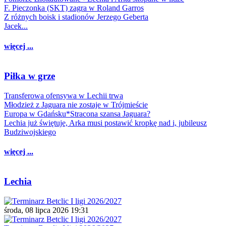
F. Pieczonka (SKT) zagra w Roland Garros
Z różnych boisk i stadionów Jerzego Geberta
Jacek...
więcej ...
Piłka w grze
Transferowa ofensywa w Lechii trwa
Młodzież z Jaguara nie zostaje w Trójmieście
Europa w Gdańsku*Stracona szansa Jaguara?
Lechia już świętuje, Arka musi postawić kropkę nad i, jubileusz
Budziwojskiego
więcej ...
Lechia
środa, 08 lipca 2026 19:31