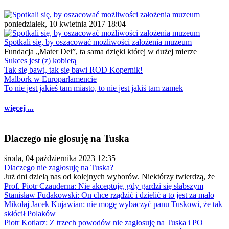
poniedziałek, 10 kwietnia 2017 18:04
Spotkali się, by oszacować możliwości założenia muzeum
Fundacja „Mater Dei”, ta sama dzięki której w dużej mierze
Sukces jest (z) kobietą
Tak się bawi, tak się bawi ROD Kopernik!
Malbork w Europarlamencie
To nie jest jakieś tam miasto, to nie jest jakiś tam zamek
więcej ...
Dlaczego nie głosuję na Tuska
środa, 04 października 2023 12:35
Dlaczego nie zagłosuję na Tuska?
Już dni dzielą nas od kolejnych wyborów. Niektórzy twierdzą, że
Prof. Piotr Czauderna: Nie akceptuję, gdy gardzi się słabszym
Stanisław Fudakowski: On chce rządzić i dzielić a to jest za mało
Mikołaj Jacek Kujawian: nie mogę wybaczyć panu Tuskowi, że tak
skłócił Polaków
Piotr Kotlarz: Z trzech powodów nie zagłosuję na Tuska i PO