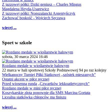
Z jazzowej półki: Dziki geniusz – Charles Mingus
Magdalena Heyda-Usarewicz
Z jazzowej półki: Nonszalancki Argentyńczyk
Zachować boskość - Wojciech Sęczawa
więcej ...
Sport w szkole
sobota, 30 marca 2024 16:46
Rozdano medale w wioślarstwie halowym
22 marca w hali sportowej Szkoły Podstawowej 94 po raz kolejny
Wielkanocny Turniej Piłki Siatkowej ,,szóstek mieszanych”
Ostatni akcent w piłce ręcznej
Przed wiosenną rundą „Czwartków lekkoatletycznych”
Rozdano medale w mini piłce ręcznej
Koszykarskie złota ponownie dla SMS Marcina Gortata
Licealna siatkówka chłopców ma finiszu
więcej ...