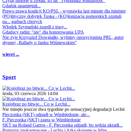
Czytaj historię u źródła. 45 lat "Tygodnika Solidarność"
Gdańsk upamiętnił...
Prawo prawa koalicji KO/PSL - wyprawka last minute dla minister
(PO)lityczny dobytek Tuska - (KO)lonizacja pomorskich szpitali
na... garbach chorych
Włodek Szymański zszedł z trasy...
Gdańscy radni: "nie" dla honorowania UPA
Nie żyje Krzysztof Dowgiałło, wybitny opozycjonista PRL, autor
słynnej „Ballady o Janku Wiśniewskim”
więcej ...
Sport
środa, 03 czerwca 2026 14:04
Krajobraz po bitwie... Co w Lechii...
Nie minęło jeszcze dwa tygodnie po sensacyjnej degradacji Lechii
Pieczonka (SKT) odpadł w Wimbledonie, ale...
F. Pieczonka (SKT) zagra w Wimbledonie
SKT na Roland Garros - F. Pieczonka odpadł, bo sędzia ukradł...
Pomorze znokautowane - Lechia i Arka skopane w lidze