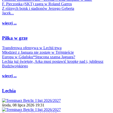
F. Pieczonka (SKT) zagra w Roland Garros
Z różnych boisk i stadionów Jerzego Geberta
Jacek...
więcej ...
Piłka w grze
Transferowa ofensywa w Lechii trwa
Młodzież z Jaguara nie zostaje w Trójmieście
Europa w Gdańsku*Stracona szansa Jaguara?
Lechia już świętuje, Arka musi postawić kropkę nad i, jubileusz
Budziwojskiego
więcej ...
Lechia
środa, 08 lipca 2026 19:31