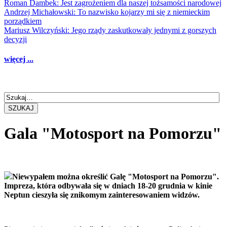
Roman Dambek: Jest zagrożeniem dla naszej tożsamości narodowej
Andrzej Michałowski: To nazwisko kojarzy mi się z niemieckim
porządkiem
Mariusz Wilczyński: Jego rządy zaskutkowały jednymi z gorszych
decyzji
więcej ...
SZUKAJ
Gala "Motosport na Pomorzu"
Niewypałem można określić Galę "Motosport na Pomorzu".
Impreza, która odbywała się w dniach 18-20 grudnia w kinie
Neptun cieszyła się znikomym zainteresowaniem widzów.