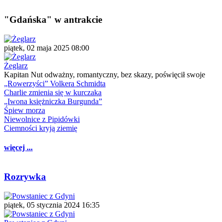
"Gdańska" w antrakcie
piątek, 02 maja 2025 08:00
Żeglarz
Kapitan Nut odważny, romantyczny, bez skazy, poświęcił swoje
„Rowerzyści” Volkera Schmidta
Charlie zmienia się w kurczaka
„Iwona księżniczka Burgunda”
Śpiew morza
Niewolnice z Pipidówki
Ciemności kryją ziemię
więcej ...
Rozrywka
piątek, 05 stycznia 2024 16:35