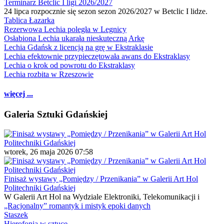
Terminarz Betclic I ligi 2026/2027
24 lipca rozpocznie się sezon sezon 2026/2027 w Betclic I lidze.
Tablica Łazarka
Rezerwowa Lechia poległa w Legnicy
Osłabiona Lechia ukarała nieskuteczną Arkę
Lechia Gdańsk z licencją na grę w Ekstraklasie
Lechia efektownie przypieczętowała awans do Ekstraklasy
Lechia o krok od powrotu do Ekstraklasy
Lechia rozbita w Rzeszowie
więcej ...
Galeria Sztuki Gdańskiej
wtorek, 26 maja 2026 07:58
Finisaż wystawy „Pomiędzy / Przenikania” w Galerii Art Hol
Politechniki Gdańskiej
W Galerii Art Hol na Wydziale Elektroniki, Telekomunikacji i
„Racjonalny” romantyk i mistyk epoki danych
Staszek
Hierofonia w sztuce