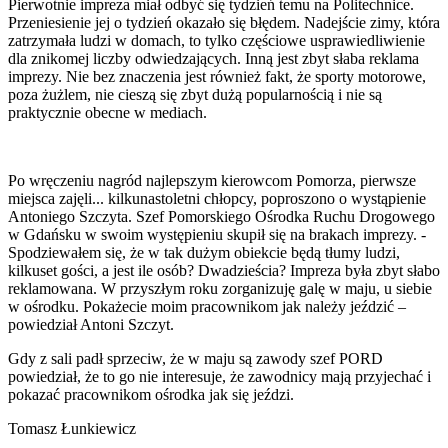
Pierwotnie impreza miał odbyć się tydzień temu na Politechnice.
Przeniesienie jej o tydzień okazało się błędem. Nadejście zimy, która
zatrzymała ludzi w domach, to tylko częściowe usprawiedliwienie
dla znikomej liczby odwiedzających. Inną jest zbyt słaba reklama
imprezy. Nie bez znaczenia jest również fakt, że sporty motorowe,
poza żużlem, nie cieszą się zbyt dużą popularnością i nie są
praktycznie obecne w mediach.
Po wręczeniu nagród najlepszym kierowcom Pomorza, pierwsze
miejsca zajęli... kilkunastoletni chłopcy, poproszono o wystąpienie
Antoniego Szczyta. Szef Pomorskiego Ośrodka Ruchu Drogowego
w Gdańsku w swoim występieniu skupił się na brakach imprezy. -
Spodziewałem się, że w tak dużym obiekcie będą tłumy ludzi,
kilkuset gości, a jest ile osób? Dwadzieścia? Impreza była zbyt słabo
reklamowana. W przyszłym roku zorganizuję galę w maju, u siebie
w ośrodku. Pokażecie moim pracownikom jak należy jeździć –
powiedział Antoni Szczyt.
Gdy z sali padł sprzeciw, że w maju są zawody szef PORD
powiedział, że to go nie interesuje, że zawodnicy mają przyjechać i
pokazać pracownikom ośrodka jak się jeździ.
Tomasz Łunkiewicz