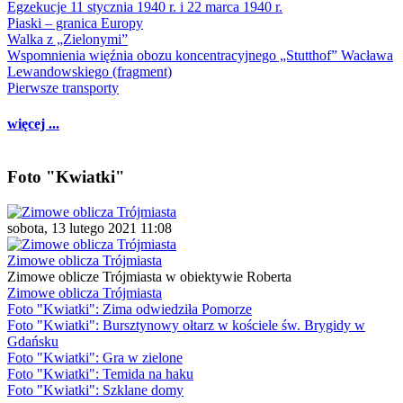
Egzekucje 11 stycznia 1940 r. i 22 marca 1940 r.
Piaski – granica Europy
Walka z „Zielonymi”
Wspomnienia więźnia obozu koncentracyjnego „Stutthof” Wacława
Lewandowskiego (fragment)
Pierwsze transporty
więcej ...
Foto "Kwiatki"
sobota, 13 lutego 2021 11:08
Zimowe oblicza Trójmiasta
Zimowe oblicze Trójmiasta w obiektywie Roberta
Zimowe oblicza Trójmiasta
Foto "Kwiatki": Zima odwiedziła Pomorze
Foto "Kwiatki": Bursztynowy ołtarz w kościele św. Brygidy w
Gdańsku
Foto "Kwiatki": Gra w zielone
Foto "Kwiatki": Temida na haku
Foto "Kwiatki": Szklane domy