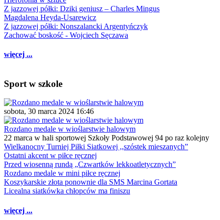
Z jazzowej półki: Dziki geniusz – Charles Mingus
Magdalena Heyda-Usarewicz
Z jazzowej półki: Nonszalancki Argentyńczyk
Zachować boskość - Wojciech Sęczawa
więcej ...
Sport w szkole
sobota, 30 marca 2024 16:46
Rozdano medale w wioślarstwie halowym
22 marca w hali sportowej Szkoły Podstawowej 94 po raz kolejny
Wielkanocny Turniej Piłki Siatkowej ,,szóstek mieszanych”
Ostatni akcent w piłce ręcznej
Przed wiosenną rundą „Czwartków lekkoatletycznych”
Rozdano medale w mini piłce ręcznej
Koszykarskie złota ponownie dla SMS Marcina Gortata
Licealna siatkówka chłopców ma finiszu
więcej ...