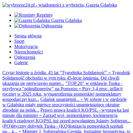
Reprinty
Gazeta Gdańska
Ogłoszenia
Strona główna
Sport
Motoryzacja
Nieruchomości
Ogłoszenia
Galerie
Czytaj historię u źródła. 45 lat "Tygodnika Solidarność"
»
Tygodnik
Solidarność obchodzi w tym roku 45-lecie istnienia. Od chwili
ukazania się pierwszego numer...
"TOP 20" w enklawie Tuska -
przybywa "półmilionerów" na Pomorzu
»
Przy 3,4 proc. inflacji
rocznej w 2025 roku, wynagrodzenia pomorskiej nomenklatury
gospodarczej kszt...
Gdańsk upamiętnił...
»
W sobotę i w niedzielę
w Gdańsku miały miejsce uroczystości upamiętniające okrutne
zbrodnie na polsk...
Prawo prawa koalicji KO/PSL - wyprawka last
minute dla minister
»
Zarząd woj. pomorskiego, kwintesencja
koalicji rządowej KO/PSL tuż przed powołaniem Jolanty Sobieran...
(PO)lityczny dobytek Tuska - (KO)lonizacja pomorskich szpitali
na... g...
»
Minister J. Sobierańska-Grenda, formalnie bezpartyjna, to