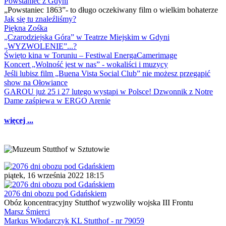
Powstaniec z Gdyni
„Powstaniec 1863”- to długo oczekiwany film o wielkim bohaterze
Jak się tu znaleźliśmy?
Piękna Zośka
„Czarodziejska Góra” w Teatrze Miejskim w Gdyni
„WYZWOLENIE”...?
Święto kina w Toruniu – Festiwal EnergaCamerimage
Koncert „Wolność jest w nas” - wokaliści i muzycy
Jeśli lubisz film „Buena Vista Social Club” nie możesz przegapić
show na Ołowiance
GAROU już 25 i 27 lutego wystąpi w Polsce! Dzwonnik z Notre
Dame zaśpiewa w ERGO Arenie
więcej ...
piątek, 16 września 2022 18:15
2076 dni obozu pod Gdańskiem
Obóz koncentracyjny Stutthof wyzwoliły wojska III Frontu
Marsz Śmierci
Markus Włodarczyk KL Stutthof - nr 79059