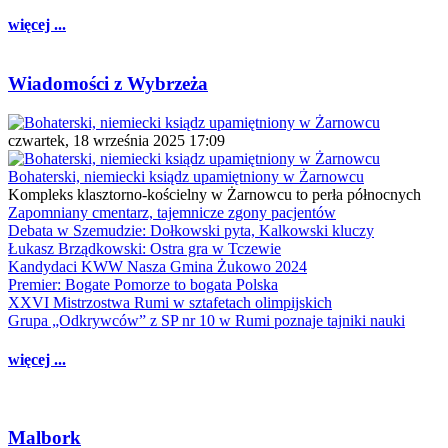
więcej ...
Wiadomości z Wybrzeża
czwartek, 18 września 2025 17:09
Bohaterski, niemiecki ksiądz upamiętniony w Żarnowcu
Kompleks klasztorno-kościelny w Żarnowcu to perła północnych
Zapomniany cmentarz, tajemnicze zgony pacjentów
Debata w Szemudzie: Dołkowski pyta, Kalkowski kluczy
Łukasz Brządkowski: Ostra gra w Tczewie
Kandydaci KWW Nasza Gmina Żukowo 2024
Premier: Bogate Pomorze to bogata Polska
XXVI Mistrzostwa Rumi w sztafetach olimpijskich
Grupa „Odkrywców” z SP nr 10 w Rumi poznaje tajniki nauki
więcej ...
Malbork