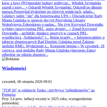
krew z krwi (PO)morskiej kultury polityczn...
Włodek Szymański
zszedł z trasy...
»
Odszedł Włodek Szymański. Odszedł po długim
marszu.Przemykał dyskretnie po różnych redakcjach, gdańs...
Gdańscy radni: "nie" dla honorowania UPA
»
Oświadczenie Rady
Miasta Gdańska w sprawie decyzji Prezydenta Ukrainy
Wołodymyra Zełenskiego o nadan...
Nie żyje Krzysztof Dowgiałło,
wybitny opozycjonista PRL, autor słynnej...
»
Zmarł Krzysztof
Dowgiałło – architekt, działacz opozycji w czasach PRL,
współtwórca „Solidarności” i...
Beton twardy...
»
Informowaliśmy o
pikiecie zbuntowanych Rad Dzielnic Gdańska przed Żakiem,
siedzibą RMG. Wydarzenie z...
Kruszenie betonu
»
W czwartek, 18
czerwca, pod siedzibą Rady Miasta Gdańska (dawnego Żaku)
odbędzie się pikieta zbuntow...
Wiadomości
czwartek, 06 sierpnia 2026 09:01
"TOP 20" w enklawie Tuska - przybywa "półmilionerów" na
Pomorzu
Przy 3,4 proc. inflacji rocznej w 2025 roku, wynagrodzenia
pomorskiej