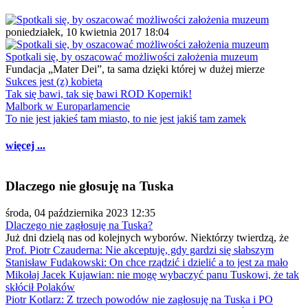
poniedziałek, 10 kwietnia 2017 18:04
Spotkali się, by oszacować możliwości założenia muzeum
Fundacja „Mater Dei”, ta sama dzięki której w dużej mierze
Sukces jest (z) kobietą
Tak się bawi, tak się bawi ROD Kopernik!
Malbork w Europarlamencie
To nie jest jakieś tam miasto, to nie jest jakiś tam zamek
więcej ...
Dlaczego nie głosuję na Tuska
środa, 04 października 2023 12:35
Dlaczego nie zagłosuję na Tuska?
Już dni dzielą nas od kolejnych wyborów. Niektórzy twierdzą, że
Prof. Piotr Czauderna: Nie akceptuję, gdy gardzi się słabszym
Stanisław Fudakowski: On chce rządzić i dzielić a to jest za mało
Mikołaj Jacek Kujawian: nie mogę wybaczyć panu Tuskowi, że tak
skłócił Polaków
Piotr Kotlarz: Z trzech powodów nie zagłosuję na Tuska i PO