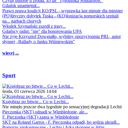
Czytaj historię u źródła. 45 lat "Tygodnika Solidarność"
Gdańsk upamiętnił...
Prawo prawa koalicji KO/PSL - wyprawka last minute dla minister
(PO)lityczny dobytek Tuska - (KO)lonizacja pomorskich szpitali
na... garbach chorych
Włodek Szymański zszedł z trasy...
Gdańscy radni: "nie" dla honorowania UPA
Nie żyje Krzysztof Dowgiałło, wybitny opozycjonista PRL, autor
słynnej „Ballady o Janku Wiśniewskim”
więcej ...
Sport
środa, 03 czerwca 2026 14:04
Krajobraz po bitwie... Co w Lechii...
Nie minęło jeszcze dwa tygodnie po sensacyjnej degradacji Lechii
Pieczonka (SKT) odpadł w Wimbledonie, ale...
F. Pieczonka (SKT) zagra w Wimbledonie
SKT na Roland Garros - F. Pieczonka odpadł, bo sędzia ukradł...
Pomorze znokautowane - Lechia i Arka skopane w lidze