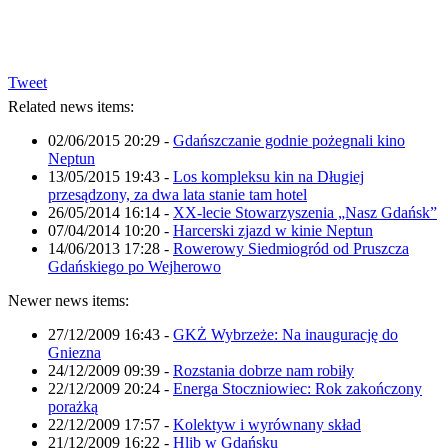
Tweet
Related news items:
02/06/2015 20:29
-
Gdańszczanie godnie pożegnali kino
Neptun
13/05/2015 19:43
-
Los kompleksu kin na Długiej
przesądzony, za dwa lata stanie tam hotel
26/05/2014 16:14
-
XX-lecie Stowarzyszenia „Nasz Gdańsk”
07/04/2014 10:20
-
Harcerski zjazd w kinie Neptun
14/06/2013 17:28
-
Rowerowy Siedmiogród od Pruszcza
Gdańskiego po Wejherowo
Newer news items:
27/12/2009 16:43
-
GKŻ Wybrzeże: Na inaugurację do
Gniezna
24/12/2009 09:39
-
Rozstania dobrze nam robiły
22/12/2009 20:24
-
Energa Stoczniowiec: Rok zakończony
porażką
22/12/2009 17:57
-
Kolektyw i wyrównany skład
21/12/2009 16:22
-
Hlib w Gdańsku