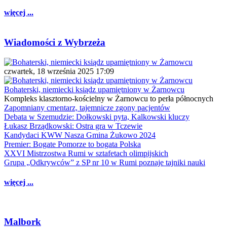
więcej ...
Wiadomości z Wybrzeża
czwartek, 18 września 2025 17:09
Bohaterski, niemiecki ksiądz upamiętniony w Żarnowcu
Kompleks klasztorno-kościelny w Żarnowcu to perła północnych
Zapomniany cmentarz, tajemnicze zgony pacjentów
Debata w Szemudzie: Dołkowski pyta, Kalkowski kluczy
Łukasz Brządkowski: Ostra gra w Tczewie
Kandydaci KWW Nasza Gmina Żukowo 2024
Premier: Bogate Pomorze to bogata Polska
XXVI Mistrzostwa Rumi w sztafetach olimpijskich
Grupa „Odkrywców” z SP nr 10 w Rumi poznaje tajniki nauki
więcej ...
Malbork