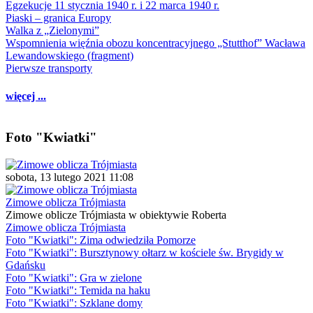
Egzekucje 11 stycznia 1940 r. i 22 marca 1940 r.
Piaski – granica Europy
Walka z „Zielonymi”
Wspomnienia więźnia obozu koncentracyjnego „Stutthof” Wacława
Lewandowskiego (fragment)
Pierwsze transporty
więcej ...
Foto "Kwiatki"
sobota, 13 lutego 2021 11:08
Zimowe oblicza Trójmiasta
Zimowe oblicze Trójmiasta w obiektywie Roberta
Zimowe oblicza Trójmiasta
Foto "Kwiatki": Zima odwiedziła Pomorze
Foto "Kwiatki": Bursztynowy ołtarz w kościele św. Brygidy w
Gdańsku
Foto "Kwiatki": Gra w zielone
Foto "Kwiatki": Temida na haku
Foto "Kwiatki": Szklane domy