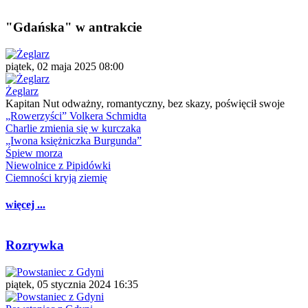
"Gdańska" w antrakcie
piątek, 02 maja 2025 08:00
Żeglarz
Kapitan Nut odważny, romantyczny, bez skazy, poświęcił swoje
„Rowerzyści” Volkera Schmidta
Charlie zmienia się w kurczaka
„Iwona księżniczka Burgunda”
Śpiew morza
Niewolnice z Pipidówki
Ciemności kryją ziemię
więcej ...
Rozrywka
piątek, 05 stycznia 2024 16:35