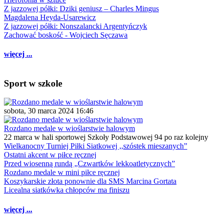
Z jazzowej półki: Dziki geniusz – Charles Mingus
Magdalena Heyda-Usarewicz
Z jazzowej półki: Nonszalancki Argentyńczyk
Zachować boskość - Wojciech Sęczawa
więcej ...
Sport w szkole
sobota, 30 marca 2024 16:46
Rozdano medale w wioślarstwie halowym
22 marca w hali sportowej Szkoły Podstawowej 94 po raz kolejny
Wielkanocny Turniej Piłki Siatkowej ,,szóstek mieszanych”
Ostatni akcent w piłce ręcznej
Przed wiosenną rundą „Czwartków lekkoatletycznych”
Rozdano medale w mini piłce ręcznej
Koszykarskie złota ponownie dla SMS Marcina Gortata
Licealna siatkówka chłopców ma finiszu
więcej ...