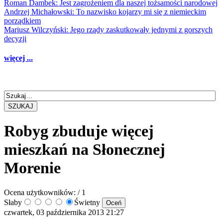
Roman Dambek: Jest zagrożeniem dla naszej tożsamości narodowej
Andrzej Michałowski: To nazwisko kojarzy mi się z niemieckim
porządkiem
Mariusz Wilczyński: Jego rządy zaskutkowały jednymi z gorszych
decyzji
więcej ...
SZUKAJ
Robyg zbuduje więcej
mieszkań na Słonecznej
Morenie
Ocena użytkowników:
/ 1
Słaby
Świetny
czwartek, 03 października 2013 21:27