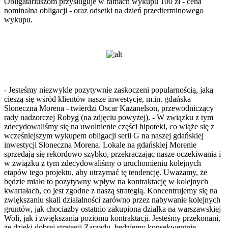
Obligatariuszom przysługuje w ramach wykupu 100 zł - cena
nominalna obligacji - oraz odsetki na dzień przedterminowego
wykupu.
- Jesteśmy niezwykle pozytywnie zaskoczeni popularnością, jaką
cieszą się wśród klientów nasze inwestycje, m.in. gdańska
Słoneczna Morena - twierdzi Oscar Kazanelson, przewodniczący
rady nadzorczej Robyg (na zdjęciu powyżej). - W związku z tym
zdecydowaliśmy się na uwolnienie części hipoteki, co wiąże się z
wcześniejszym wykupem obligacji serii G na naszej gdańskiej
inwestycji Słoneczna Morena. Lokale na gdańskiej Morenie
sprzedają się rekordowo szybko, przekraczając nasze oczekiwania i
w związku z tym zdecydowaliśmy o uruchomieniu kolejnych
etapów tego projektu, aby utrzymać tę tendencję. Uważamy, że
będzie miało to pozytywny wpływ na kontraktację w kolejnych
kwartałach, co jest zgodne z naszą strategią. Koncentrujemy się na
zwiększaniu skali działalności zarówno przez nabywanie kolejnych
gruntów, jak chociażby ostatnio zakupiona działka na warszawskiej
Woli, jak i zwiększania poziomu kontraktacji. Jesteśmy przekonani,
że dzięki dobrej strategii Zarządu, będziemy konsekwentnie