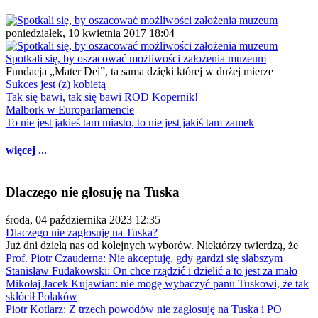
poniedziałek, 10 kwietnia 2017 18:04
Spotkali się, by oszacować możliwości założenia muzeum
Fundacja „Mater Dei”, ta sama dzięki której w dużej mierze
Sukces jest (z) kobietą
Tak się bawi, tak się bawi ROD Kopernik!
Malbork w Europarlamencie
To nie jest jakieś tam miasto, to nie jest jakiś tam zamek
więcej ...
Dlaczego nie głosuję na Tuska
środa, 04 października 2023 12:35
Dlaczego nie zagłosuję na Tuska?
Już dni dzielą nas od kolejnych wyborów. Niektórzy twierdzą, że
Prof. Piotr Czauderna: Nie akceptuję, gdy gardzi się słabszym
Stanisław Fudakowski: On chce rządzić i dzielić a to jest za mało
Mikołaj Jacek Kujawian: nie mogę wybaczyć panu Tuskowi, że tak
skłócił Polaków
Piotr Kotlarz: Z trzech powodów nie zagłosuję na Tuska i PO