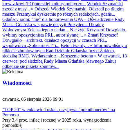
krew z krwi (PO)morskiej kultury polityczn...
Włodek Szymański
zszedł z trasy...
»
Odszedł Włodek Szymański. Odszedł po długim
marszu.Przemykał dyskretnie po różnych redakcjach, gdańs...
Gdańscy radni: "nie" dla honorowania UPA
»
Oświadczenie Rady
Miasta Gdańska w sprawie decyzji Prezydenta Ukrainy
Wołodymyra Zełenskiego o nadan...
Nie żyje Krzysztof Dowgiałło,
wybitny opozycjonista PRL, autor słynnej...
»
Zmarł Krzysztof
Dowgiałło – architekt, działacz opozycji w czasach PRL,
współtwórca „Solidarności” i...
Beton twardy...
»
Informowaliśmy o
pikiecie zbuntowanych Rad Dzielnic Gdańska przed Żakiem,
siedzibą RMG. Wydarzenie z...
Kruszenie betonu
»
W czwartek, 18
czerwca, pod siedzibą Rady Miasta Gdańska (dawnego Żaku)
odbędzie się pikieta zbuntow...
Wiadomości
czwartek, 06 sierpnia 2026 09:01
"TOP 20" w enklawie Tuska - przybywa "półmilionerów" na
Pomorzu
Przy 3,4 proc. inflacji rocznej w 2025 roku, wynagrodzenia
pomorskiej