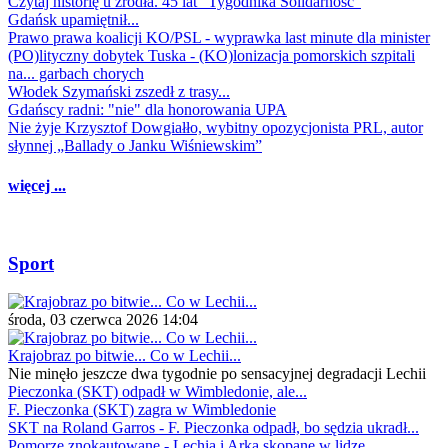
Czytaj historię u źródła. 45 lat "Tygodnika Solidarność"
Gdańsk upamiętnił...
Prawo prawa koalicji KO/PSL - wyprawka last minute dla minister
(PO)lityczny dobytek Tuska - (KO)lonizacja pomorskich szpitali
na... garbach chorych
Włodek Szymański zszedł z trasy...
Gdańscy radni: "nie" dla honorowania UPA
Nie żyje Krzysztof Dowgiałło, wybitny opozycjonista PRL, autor
słynnej „Ballady o Janku Wiśniewskim”
więcej ...
Sport
środa, 03 czerwca 2026 14:04
Krajobraz po bitwie... Co w Lechii...
Nie minęło jeszcze dwa tygodnie po sensacyjnej degradacji Lechii
Pieczonka (SKT) odpadł w Wimbledonie, ale...
F. Pieczonka (SKT) zagra w Wimbledonie
SKT na Roland Garros - F. Pieczonka odpadł, bo sędzia ukradł...
Pomorze znokautowane - Lechia i Arka skopane w lidze