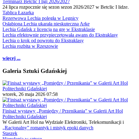
Terminarz Betclic I ligi 2026/2027
24 lipca rozpocznie się sezon sezon 2026/2027 w Betclic I lidze.
Tablica Łazarka
Rezerwowa Lechia poległa w Legnicy
Osłabiona Lechia ukarała nieskuteczną Arkę
Lechia Gdańsk z licencją na grę w Ekstraklasie
Lechia efektownie przypieczętowała awans do Ekstraklasy
Lechia o krok od powrotu do Ekstraklasy
Lechia rozbita w Rzeszowie
więcej ...
Galeria Sztuki Gdańskiej
wtorek, 26 maja 2026 07:58
Finisaż wystawy „Pomiędzy / Przenikania” w Galerii Art Hol
Politechniki Gdańskiej
W Galerii Art Hol na Wydziale Elektroniki, Telekomunikacji i
„Racjonalny” romantyk i mistyk epoki danych
Staszek
Hierofonia w sztuce