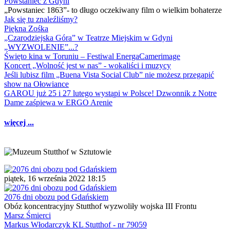
Powstaniec z Gdyni
„Powstaniec 1863”- to długo oczekiwany film o wielkim bohaterze
Jak się tu znaleźliśmy?
Piękna Zośka
„Czarodziejska Góra” w Teatrze Miejskim w Gdyni
„WYZWOLENIE”...?
Święto kina w Toruniu – Festiwal EnergaCamerimage
Koncert „Wolność jest w nas” - wokaliści i muzycy
Jeśli lubisz film „Buena Vista Social Club” nie możesz przegapić
show na Ołowiance
GAROU już 25 i 27 lutego wystąpi w Polsce! Dzwonnik z Notre
Dame zaśpiewa w ERGO Arenie
więcej ...
piątek, 16 września 2022 18:15
2076 dni obozu pod Gdańskiem
Obóz koncentracyjny Stutthof wyzwoliły wojska III Frontu
Marsz Śmierci
Markus Włodarczyk KL Stutthof - nr 79059