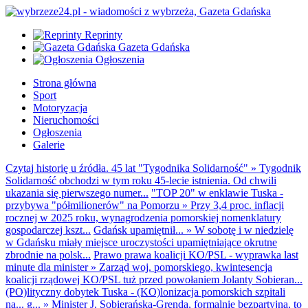
Reprinty
Gazeta Gdańska
Ogłoszenia
Strona główna
Sport
Motoryzacja
Nieruchomości
Ogłoszenia
Galerie
Czytaj historię u źródła. 45 lat "Tygodnika Solidarność"
»
Tygodnik
Solidarność obchodzi w tym roku 45-lecie istnienia. Od chwili
ukazania się pierwszego numer...
"TOP 20" w enklawie Tuska -
przybywa "półmilionerów" na Pomorzu
»
Przy 3,4 proc. inflacji
rocznej w 2025 roku, wynagrodzenia pomorskiej nomenklatury
gospodarczej kszt...
Gdańsk upamiętnił...
»
W sobotę i w niedzielę
w Gdańsku miały miejsce uroczystości upamiętniające okrutne
zbrodnie na polsk...
Prawo prawa koalicji KO/PSL - wyprawka last
minute dla minister
»
Zarząd woj. pomorskiego, kwintesencja
koalicji rządowej KO/PSL tuż przed powołaniem Jolanty Sobieran...
(PO)lityczny dobytek Tuska - (KO)lonizacja pomorskich szpitali
na... g...
»
Minister J. Sobierańska-Grenda, formalnie bezpartyjna, to