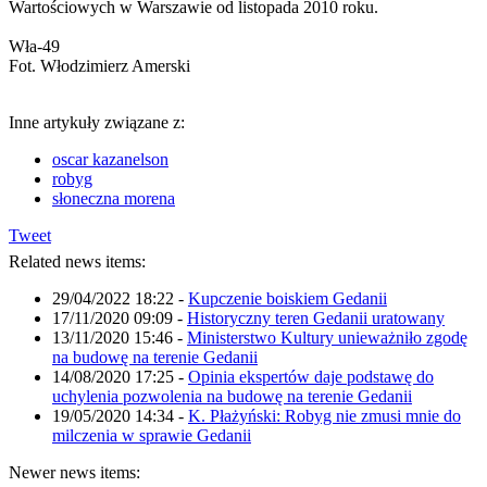
Wartościowych w Warszawie od listopada 2010 roku.
Wła-49
Fot. Włodzimierz Amerski
Inne artykuły związane z:
oscar kazanelson
robyg
słoneczna morena
Tweet
Related news items:
29/04/2022 18:22
-
Kupczenie boiskiem Gedanii
17/11/2020 09:09
-
Historyczny teren Gedanii uratowany
13/11/2020 15:46
-
Ministerstwo Kultury unieważniło zgodę
na budowę na terenie Gedanii
14/08/2020 17:25
-
Opinia ekspertów daje podstawę do
uchylenia pozwolenia na budowę na terenie Gedanii
19/05/2020 14:34
-
K. Płażyński: Robyg nie zmusi mnie do
milczenia w sprawie Gedanii
Newer news items: