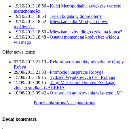
19/10/2013 18:56
-
Kolej Metropolitalna zwiększy wartość
nieruchomości
19/10/2013 18:53
-
Jesień bogata w dobre oferty
19/10/2013 18:52
-
Mieszkanie dla Młodych i nowe
możliwości
19/10/2013 18:50
-
Mieszkanie zbyt długo czeka na kupca?
19/10/2013 18:48
-
Ostatni moment na kredyt bez wkładu
własnego
Older news items:
03/10/2013 21:19
-
Rekordowe kontrakty mieszkalne Grupy
Robyg
29/09/2013 21:33
-
Promocje i inspiracje Robyga
15/09/2013 19:15
-
Tydzień Wyjątkowych Cen Robyga
15/09/2013 09:15
-
Targi Mieszkań i Domów: Szukając
złotego środka - GALERIA
10/06/2013 09:42
-
O zasadach aranżowania własnego „M”
Poprzednia strona
Następna strona
Dodaj komentarz