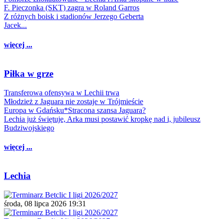
F. Pieczonka (SKT) zagra w Roland Garros
Z różnych boisk i stadionów Jerzego Geberta
Jacek...
więcej ...
Piłka w grze
Transferowa ofensywa w Lechii trwa
Młodzież z Jaguara nie zostaje w Trójmieście
Europa w Gdańsku*Stracona szansa Jaguara?
Lechia już świętuje, Arka musi postawić kropkę nad i, jubileusz
Budziwojskiego
więcej ...
Lechia
środa, 08 lipca 2026 19:31