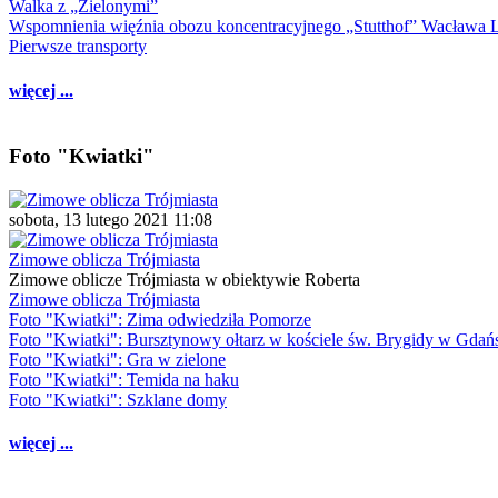
Walka z „Zielonymi”
Wspomnienia więźnia obozu koncentracyjnego „Stutthof” Wacława 
Pierwsze transporty
więcej ...
Foto "Kwiatki"
sobota, 13 lutego 2021 11:08
Zimowe oblicza Trójmiasta
Zimowe oblicze Trójmiasta w obiektywie Roberta
Zimowe oblicza Trójmiasta
Foto "Kwiatki": Zima odwiedziła Pomorze
Foto "Kwiatki": Bursztynowy ołtarz w kościele św. Brygidy w Gdań
Foto "Kwiatki": Gra w zielone
Foto "Kwiatki": Temida na haku
Foto "Kwiatki": Szklane domy
więcej ...