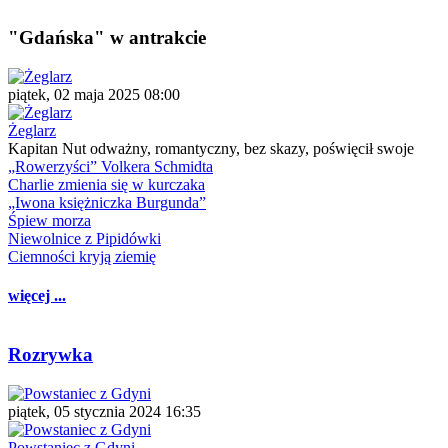
"Gdańska" w antrakcie
piątek, 02 maja 2025 08:00
Żeglarz
Kapitan Nut odważny, romantyczny, bez skazy, poświęcił swoje
„Rowerzyści” Volkera Schmidta
Charlie zmienia się w kurczaka
„Iwona księżniczka Burgunda”
Śpiew morza
Niewolnice z Pipidówki
Ciemności kryją ziemię
więcej ...
Rozrywka
piątek, 05 stycznia 2024 16:35
Powstaniec z Gdyni