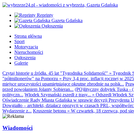
Reprinty
Gazeta Gdańska
Ogłoszenia
Strona główna
Sport
Motoryzacja
Nieruchomości
Ogłoszenia
Galerie
Czytaj historię u źródła. 45 lat "Tygodnika Solidarność"
»
Tygodnik S
"półmilionerów" na Pomorzu
»
Przy 3,4 proc. inflacji rocznej w 20
miejsce uroczystości upamiętniające okrutne zbrodnie na polsk...
Praw
przed powołaniem Jolanty Sobieran...
(PO)lityczny dobytek Tuska - (K
polityczn...
Włodek Szymański zszedł z trasy...
»
Odszedł Włodek Szy
Oświadczenie Rady Miasta Gdańska w sprawie decyzji Prezydenta U
Dowgiałło – architekt, działacz opozycji w czasach PRL, współtwórca 
Wydarzenie z...
Kruszenie betonu
»
W czwartek, 18 czerwca, pod sie
Wiadomości