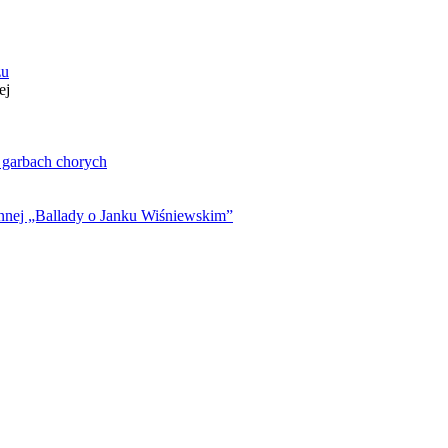
zu
ej
. garbach chorych
ynnej „Ballady o Janku Wiśniewskim”