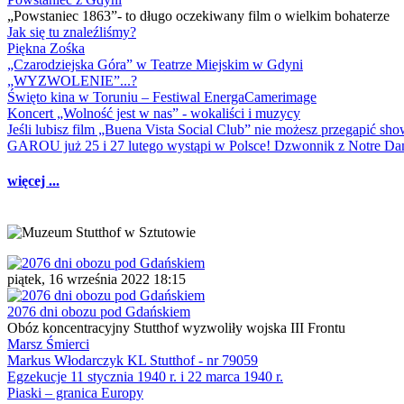
„Powstaniec 1863”- to długo oczekiwany film o wielkim bohaterze
Jak się tu znaleźliśmy?
Piękna Zośka
„Czarodziejska Góra” w Teatrze Miejskim w Gdyni
„WYZWOLENIE”...?
Święto kina w Toruniu – Festiwal EnergaCamerimage
Koncert „Wolność jest w nas” - wokaliści i muzycy
Jeśli lubisz film „Buena Vista Social Club” nie możesz przegapić s
GAROU już 25 i 27 lutego wystąpi w Polsce! Dzwonnik z Notre 
więcej ...
piątek, 16 września 2022 18:15
2076 dni obozu pod Gdańskiem
Obóz koncentracyjny Stutthof wyzwoliły wojska III Frontu
Marsz Śmierci
Markus Włodarczyk KL Stutthof - nr 79059
Egzekucje 11 stycznia 1940 r. i 22 marca 1940 r.
Piaski – granica Europy