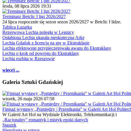
środa, 08 lipca 2026 19:31
Terminarz Betclic I ligi 2026/2027
24 lipca rozpocznie się sezon sezon 2026/2027 w Betclic I lidze.
Tablica Łazarka
Rezerwowa Lechia poległa w Legnicy
Osłabiona Lechia ukarała nieskuteczną Arkę
Lechia Gdańsk z licencją na grę w Ekstraklasie
Lechia efektownie przypieczętowała awans do Ekstraklasy
Lechia o krok od powrotu do Ekstraklasy
Lechia rozbita w Rzeszowie
więcej ...
Galeria Sztuki Gdańskiej
wtorek, 26 maja 2026 07:58
Finisaż wystawy „Pomiędzy / Przenikania” w Galerii Art Hol Politec
W Galerii Art Hol na Wydziale Elektroniki, Telekomunikacji i
„Racjonalny” romantyk i mistyk epoki danych
Staszek
Hierofonia w sztuce