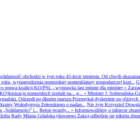
olidarność obchodzi w tym roku 45-lecie istnienia. Od chwili ukazania
25 roku, wynagrodzenia pomorskiej nomenklatury gospodarczej kszt...
G
o prawa koalicji KO/PSL - wyprawka last minute dla minister
»
Zarzą
O)lonizacja pomorskich szpitali na... g...
»
Minister J. Sobierańska-G
mański. Odszedł po długim marszu.Przemykał dyskretnie po różnych r
krainy Wołodymyra Zełenskiego o nadan...
Nie żyje Krzysztof Dowgiał
„Solidarności” i...
Beton twardy...
»
Informowaliśmy o pikiecie zbu
dzibą Rady Miasta Gdańska (dawnego Żaku) odbędzie się pikieta zbun