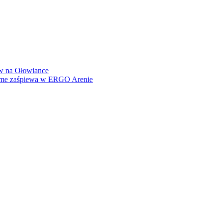
how na Ołowiance
Dame zaśpiewa w ERGO Arenie