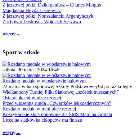
Z jazzowej półki: Dziki geniusz – Charles Mingus
Magdalena Heyda-Usarewicz
Z jazzowej półki: Nonszalancki Argentyńczyk
Zachować boskość - Wojciech Sęczawa
więcej ...
Sport w szkole
sobota, 30 marca 2024 16:46
Rozdano medale w wioślarstwie halowym
22 marca w hali sportowej Szkoły Podstawowej 94 po raz kolejny
Wielkanocny Turniej Piłki Siatkowej ,,szóstek mieszanych”
Ostatni akcent w piłce ręcznej
Przed wiosenną rundą „Czwartków lekkoatletycznych”
Rozdano medale w mini piłce ręcznej
Koszykarskie złota ponownie dla SMS Marcina Gortata
Licealna siatkówka chłopców ma finiszu
więcej ...