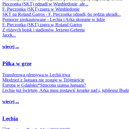
Pieczonka (SKT) odpadł w Wimbledonie, ale...
F. Pieczonka (SKT) zagra w Wimbledonie
SKT na Roland Garros - F. Pieczonka odpadł, bo sędzia ukradł...
Pomorze znokautowane - Lechia i Arka skopane w lidze
F. Pieczonka (SKT) zagra w Roland Garros
Z różnych boisk i stadionów Jerzego Geberta
Jacek...
więcej ...
Piłka w grze
Transferowa ofensywa w Lechii trwa
Młodzież z Jaguara nie zostaje w Trójmieście
Europa w Gdańsku*Stracona szansa Jaguara?
Lechia już świętuje, Arka musi postawić kropkę nad i, jubileusz Bud
więcej ...
Lechia