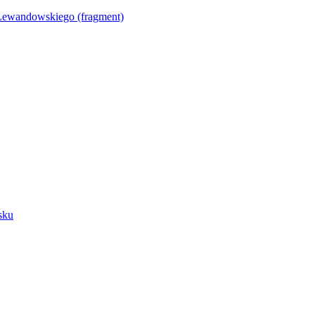
Lewandowskiego (fragment)
sku