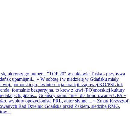
 się pierwszego numer...
"TOP 20" w enklawie Tuska - przybywa
dańsk upamiętnił...
»
W sobotę i w niedzielę w Gdańsku miały
d woj. pomorskiego, kwintesencja koalicji rządowej KO/PSL tuż
renda, formalnie bezpartyjna, to krew z krwi (PO)morskiej kultury
edakcjach, gdańs...
Gdańscy radni: "nie" dla honorowania UPA
»
ło, wybitny opozycjonista PRL, autor słynnej...
»
Zmarł Krzysztof
ntowanych Rad Dzielnic Gdańska przed Żakiem, siedzibą RMG.
tow...