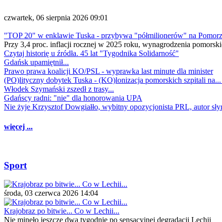
czwartek, 06 sierpnia 2026 09:01
"TOP 20" w enklawie Tuska - przybywa "półmilionerów" na Pomor
Przy 3,4 proc. inflacji rocznej w 2025 roku, wynagrodzenia pomorski
Czytaj historię u źródła. 45 lat "Tygodnika Solidarność"
Gdańsk upamiętnił...
Prawo prawa koalicji KO/PSL - wyprawka last minute dla minister
(PO)lityczny dobytek Tuska - (KO)lonizacja pomorskich szpitali na..
Włodek Szymański zszedł z trasy...
Gdańscy radni: "nie" dla honorowania UPA
Nie żyje Krzysztof Dowgiałło, wybitny opozycjonista PRL, autor sł
więcej ...
Sport
środa, 03 czerwca 2026 14:04
Krajobraz po bitwie... Co w Lechii...
Nie minęło jeszcze dwa tygodnie po sensacyjnej degradacji Lechii