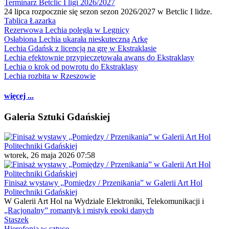
Terminarz Betclic I ligi 2026/2027
24 lipca rozpocznie się sezon sezon 2026/2027 w Betclic I lidze.
Tablica Łazarka
Rezerwowa Lechia poległa w Legnicy
Osłabiona Lechia ukarała nieskuteczną Arkę
Lechia Gdańsk z licencją na grę w Ekstraklasie
Lechia efektownie przypieczętowała awans do Ekstraklasy
Lechia o krok od powrotu do Ekstraklasy
Lechia rozbita w Rzeszowie
więcej ...
Galeria Sztuki Gdańskiej
wtorek, 26 maja 2026 07:58
Finisaż wystawy „Pomiędzy / Przenikania” w Galerii Art Hol
Politechniki Gdańskiej
W Galerii Art Hol na Wydziale Elektroniki, Telekomunikacji i
„Racjonalny” romantyk i mistyk epoki danych
Staszek
Hierofonia w sztuce