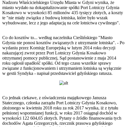
Nadzoru Właścicielskiego Urzędu Miasta w Gdyni wynika, że
miasto wydało na dokapitalizowanie spółki Port Lotniczy Gdynia
Kosakowo w wysokości 85 milionów 435 tysięcy złotych, a koszty
te "nie miały związku z budową lotniska, które było wszak
wybudowane, lecz z jego adaptacją na cele lotnictwa cywilnego".
Co do kosztów to... według naczelnika Cieślińskiego "Miasto
Gdynia nie ponosi kosztów związanych z utrzymanie lotniska". - Po
wydaniu przez Komisję Europejską w lutym 2014 roku decyzji
nakazującej zwrot przez Port Lotniczy Gdynia Kosakowo
otrzymanej pomocy publicznej, Sąd postanowienie z maja 2014
roku ogłosił upadłość spółki. Od tego czasu wszelkie sprawy
związane z funkcjonowaniem i utrzymaniem lotniska są wyłącznie
w gestii Syndyka - napisał przedstawiciel gdyńskiego ratusza.
Co jednak ciekawe, z oświadczenia majątkowego Janusza
Statecznego, członka zarządu Port Lotniczy Gdynia Kosakowo,
złożonego w kwietniu 2018 roku za rok 2017 wynika, iż z tytułu
pełnionej wspomnianej funkcji, w roku 2017 osiągnął dochód w
wysokości 122 604,65 złotych. Pytany o źródło finansowania tych
dochodów Agata Grzegorczyk, rzecznik prasowa gdyńskiego