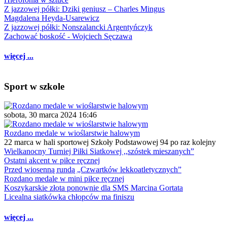
Z jazzowej półki: Dziki geniusz – Charles Mingus
Magdalena Heyda-Usarewicz
Z jazzowej półki: Nonszalancki Argentyńczyk
Zachować boskość - Wojciech Sęczawa
więcej ...
Sport w szkole
sobota, 30 marca 2024 16:46
Rozdano medale w wioślarstwie halowym
22 marca w hali sportowej Szkoły Podstawowej 94 po raz kolejny
Wielkanocny Turniej Piłki Siatkowej ,,szóstek mieszanych”
Ostatni akcent w piłce ręcznej
Przed wiosenną rundą „Czwartków lekkoatletycznych”
Rozdano medale w mini piłce ręcznej
Koszykarskie złota ponownie dla SMS Marcina Gortata
Licealna siatkówka chłopców ma finiszu
więcej ...