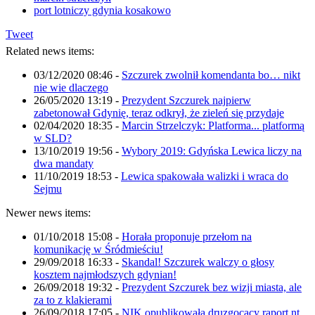
port lotniczy gdynia kosakowo
Tweet
Related news items:
03/12/2020 08:46
-
Szczurek zwolnił komendanta bo… nikt
nie wie dlaczego
26/05/2020 13:19
-
Prezydent Szczurek najpierw
zabetonował Gdynię, teraz odkrył, że zieleń się przydaje
02/04/2020 18:35
-
Marcin Strzelczyk: Platforma... platformą
w SLD?
13/10/2019 19:56
-
Wybory 2019: Gdyńska Lewica liczy na
dwa mandaty
11/10/2019 18:53
-
Lewica spakowała walizki i wraca do
Sejmu
Newer news items:
01/10/2018 15:08
-
Horała proponuje przełom na
komunikację w Śródmieściu!
29/09/2018 16:33
-
Skandal! Szczurek walczy o głosy
kosztem najmłodszych gdynian!
26/09/2018 19:32
-
Prezydent Szczurek bez wizji miasta, ale
za to z klakierami
26/09/2018 17:05
-
NIK opublikowała druzgocący raport nt.