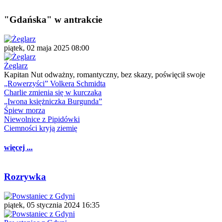
"Gdańska" w antrakcie
piątek, 02 maja 2025 08:00
Żeglarz
Kapitan Nut odważny, romantyczny, bez skazy, poświęcił swoje
„Rowerzyści” Volkera Schmidta
Charlie zmienia się w kurczaka
„Iwona księżniczka Burgunda”
Śpiew morza
Niewolnice z Pipidówki
Ciemności kryją ziemię
więcej ...
Rozrywka
piątek, 05 stycznia 2024 16:35