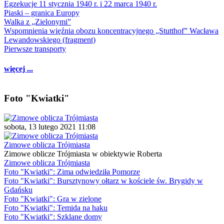
Egzekucje 11 stycznia 1940 r. i 22 marca 1940 r.
Piaski – granica Europy
Walka z „Zielonymi”
Wspomnienia więźnia obozu koncentracyjnego „Stutthof” Wacława
Lewandowskiego (fragment)
Pierwsze transporty
więcej ...
Foto "Kwiatki"
sobota, 13 lutego 2021 11:08
Zimowe oblicza Trójmiasta
Zimowe oblicze Trójmiasta w obiektywie Roberta
Zimowe oblicza Trójmiasta
Foto "Kwiatki": Zima odwiedziła Pomorze
Foto "Kwiatki": Bursztynowy ołtarz w kościele św. Brygidy w
Gdańsku
Foto "Kwiatki": Gra w zielone
Foto "Kwiatki": Temida na haku
Foto "Kwiatki": Szklane domy