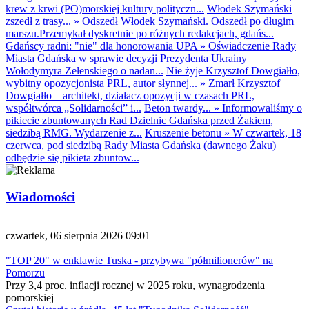
krew z krwi (PO)morskiej kultury polityczn...
Włodek Szymański
zszedł z trasy...
»
Odszedł Włodek Szymański. Odszedł po długim
marszu.Przemykał dyskretnie po różnych redakcjach, gdańs...
Gdańscy radni: "nie" dla honorowania UPA
»
Oświadczenie Rady
Miasta Gdańska w sprawie decyzji Prezydenta Ukrainy
Wołodymyra Zełenskiego o nadan...
Nie żyje Krzysztof Dowgiałło,
wybitny opozycjonista PRL, autor słynnej...
»
Zmarł Krzysztof
Dowgiałło – architekt, działacz opozycji w czasach PRL,
współtwórca „Solidarności” i...
Beton twardy...
»
Informowaliśmy o
pikiecie zbuntowanych Rad Dzielnic Gdańska przed Żakiem,
siedzibą RMG. Wydarzenie z...
Kruszenie betonu
»
W czwartek, 18
czerwca, pod siedzibą Rady Miasta Gdańska (dawnego Żaku)
odbędzie się pikieta zbuntow...
Wiadomości
czwartek, 06 sierpnia 2026 09:01
"TOP 20" w enklawie Tuska - przybywa "półmilionerów" na
Pomorzu
Przy 3,4 proc. inflacji rocznej w 2025 roku, wynagrodzenia
pomorskiej