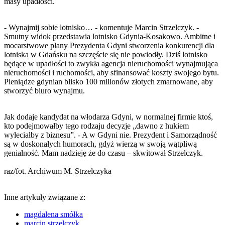
masy upadłości.
- Wynajmij sobie lotnisko… - komentuje Marcin Strzelczyk. -
Smutny widok przedstawia lotnisko Gdynia-Kosakowo. Ambitne i
mocarstwowe plany Prezydenta Gdyni stworzenia konkurencji dla
lotniska w Gdańsku na szczęście się nie powiodły. Dziś lotnisko
będące w upadłości to zwykła agencja nieruchomości wynajmująca
nieruchomości i ruchomości, aby sfinansować koszty swojego bytu.
Pieniądze gdynian blisko 100 milionów złotych zmarnowane, aby
stworzyć biuro wynajmu.
Jak dodaje kandydat na włodarza Gdyni, w normalnej firmie ktoś,
kto podejmowałby tego rodzaju decyzje „dawno z hukiem
wyleciałby z biznesu”. - A w Gdyni nie. Prezydent i Samorządność
są w doskonałych humorach, gdyż wierzą w swoją wątpliwą
genialność. Mam nadzieję że do czasu – skwitował Strzelczyk.
raz/fot. Archiwum M. Strzelczyka
Inne artykuły związane z:
magdalena smółka
marcin strzelczyk