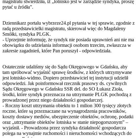
magistratu stwierdziła, iż „lotnisko jest w zarządzie syndyka, proszę
pytać u źródła”.
Dziennikarz portalu wybrzeze24.pl pytania w tej sprawie, zgodnie z
radą przedstawicielki magistratu, skierował więc do Magdaleny
Smółki, syndyka PLGK.
- Uprzejmie informuję, że syndyk nie posiada uprawnień ani nie ma
obowiązku do udzielania informacji osobom trzecim, zwłaszcza w
zakresie zagadnień, które Pan poruszył - odpowiedziała.
Ostatecznie udaliśmy się do Sądu Okręgowego w Gdańsku, aby
tam spróbować wyjaśnić sprawę środków, z których utrzymywane
jest lotnisko-widmo. Dopiero przedstawiciel tej instytucji udzielił
odpowiedzi. Jak poinformował rzecznik prasowy ds. cywilnych
Sądu Okręgowego w Gdańsku SSR del. do SO Łukasz Zioła,
środki, które syndyk przeznacza na utrzymanie PLGK pochodzą z
prowadzonej przez niego działalności gospodarczej.
- Roczny koszt utrzymania obiektu to 1 milion 300 tysięcy złotych
roczne, które są przeznaczane na wynagrodzenia pracowników,
koszty dostawy mediów, ubezpieczenie obiektów, ochronę, podatki
oraz „utrzymanie obiektów lotniska w stanie niepogorszonym” –
wyjaśnił. - Prowadzona przez syndyka działalność gospodarcza
polega na wynajmie ruchomości i nieruchomości wchodzących do