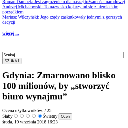
Roman Dambek: Jest zagrożeniem dla naszej tożsamości narodowej
Andrzej Michałowski: To nazwisko kojarzy mi się z niemieckim
porządkiem
Mariusz Wilczyński: Jego rządy zaskutkowały jednymi z gorszych
decyzji
więcej ...
SZUKAJ
Gdynia: Zmarnowano blisko
100 milionów, by „stworzyć
biuro wynajmu”
Ocena użytkowników:
/ 25
Słaby
Świetny
środa, 19 września 2018 16:23