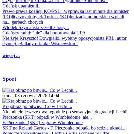
Czytaj historię u źródła. 45 lat "Tygodnika Solidarność"
Gdańsk upamiętnił...
Prawo prawa koalicji KO/PSL - wyprawka last minute dla minister
(PO)lityczny dobytek Tuska - (KO)lonizacja pomorskich szpitali
na... garbach chorych
Włodek Szymański zszedł z trasy...
Gdańscy radni: "nie" dla honorowania UPA
Nie żyje Krzysztof Dowgiałło, wybitny opozycjonista PRL, autor
słynnej „Ballady o Janku Wiśniewskim”
więcej ...
Sport
środa, 03 czerwca 2026 14:04
Krajobraz po bitwie... Co w Lechii...
Nie minęło jeszcze dwa tygodnie po sensacyjnej degradacji Lechii
Pieczonka (SKT) odpadł w Wimbledonie, ale...
F. Pieczonka (SKT) zagra w Wimbledonie
SKT na Roland Garros - F. Pieczonka odpadł, bo sędzia ukradł...
Pomorze znokautowane - Lechia i Arka skopane w lidze