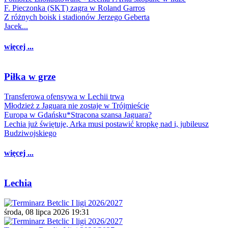
F. Pieczonka (SKT) zagra w Roland Garros
Z różnych boisk i stadionów Jerzego Geberta
Jacek...
więcej ...
Piłka w grze
Transferowa ofensywa w Lechii trwa
Młodzież z Jaguara nie zostaje w Trójmieście
Europa w Gdańsku*Stracona szansa Jaguara?
Lechia już świętuje, Arka musi postawić kropkę nad i, jubileusz
Budziwojskiego
więcej ...
Lechia
środa, 08 lipca 2026 19:31