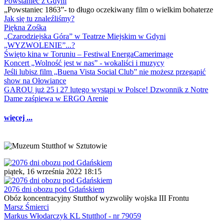
Powstaniec z Gdyni
„Powstaniec 1863”- to długo oczekiwany film o wielkim bohaterze
Jak się tu znaleźliśmy?
Piękna Zośka
„Czarodziejska Góra” w Teatrze Miejskim w Gdyni
„WYZWOLENIE”...?
Święto kina w Toruniu – Festiwal EnergaCamerimage
Koncert „Wolność jest w nas” - wokaliści i muzycy
Jeśli lubisz film „Buena Vista Social Club” nie możesz przegapić
show na Ołowiance
GAROU już 25 i 27 lutego wystąpi w Polsce! Dzwonnik z Notre
Dame zaśpiewa w ERGO Arenie
więcej ...
piątek, 16 września 2022 18:15
2076 dni obozu pod Gdańskiem
Obóz koncentracyjny Stutthof wyzwoliły wojska III Frontu
Marsz Śmierci
Markus Włodarczyk KL Stutthof - nr 79059