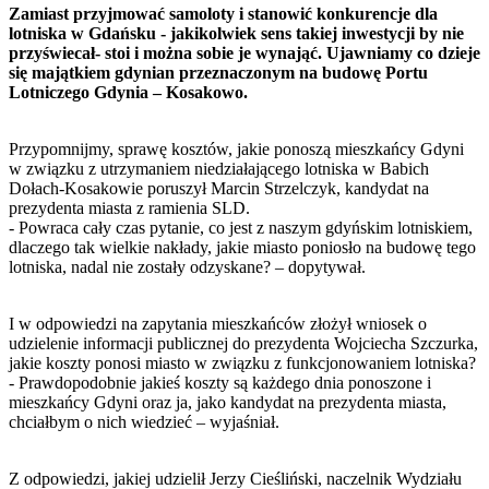
Zamiast przyjmować samoloty i stanowić konkurencje dla
lotniska w Gdańsku - jakikolwiek sens takiej inwestycji by nie
przyświecał- stoi i można sobie je wynająć. Ujawniamy co dzieje
się majątkiem gdynian przeznaczonym na budowę Portu
Lotniczego Gdynia – Kosakowo.
Przypomnijmy, sprawę kosztów, jakie ponoszą mieszkańcy Gdyni
w związku z utrzymaniem niedziałającego lotniska w Babich
Dołach-Kosakowie poruszył Marcin Strzelczyk, kandydat na
prezydenta miasta z ramienia SLD.
- Powraca cały czas pytanie, co jest z naszym gdyńskim lotniskiem,
dlaczego tak wielkie nakłady, jakie miasto poniosło na budowę tego
lotniska, nadal nie zostały odzyskane? – dopytywał.
I w odpowiedzi na zapytania mieszkańców złożył wniosek o
udzielenie informacji publicznej do prezydenta Wojciecha Szczurka,
jakie koszty ponosi miasto w związku z funkcjonowaniem lotniska?
- Prawdopodobnie jakieś koszty są każdego dnia ponoszone i
mieszkańcy Gdyni oraz ja, jako kandydat na prezydenta miasta,
chciałbym o nich wiedzieć – wyjaśniał.
Z odpowiedzi, jakiej udzielił Jerzy Cieśliński, naczelnik Wydziału