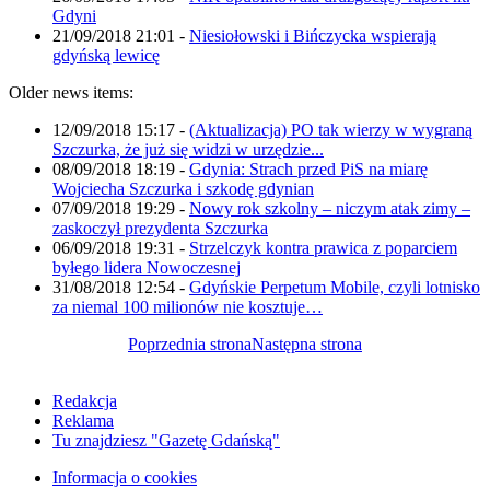
Gdyni
21/09/2018 21:01
-
Niesiołowski i Bińczycka wspierają
gdyńską lewicę
Older news items:
12/09/2018 15:17
-
(Aktualizacja) PO tak wierzy w wygraną
Szczurka, że już się widzi w urzędzie...
08/09/2018 18:19
-
Gdynia: Strach przed PiS na miarę
Wojciecha Szczurka i szkodę gdynian
07/09/2018 19:29
-
Nowy rok szkolny – niczym atak zimy –
zaskoczył prezydenta Szczurka
06/09/2018 19:31
-
Strzelczyk kontra prawica z poparciem
byłego lidera Nowoczesnej
31/08/2018 12:54
-
Gdyńskie Perpetum Mobile, czyli lotnisko
za niemal 100 milionów nie kosztuje…
Poprzednia strona
Następna strona
Redakcja
Reklama
Tu znajdziesz "Gazetę Gdańską"
Informacja o cookies