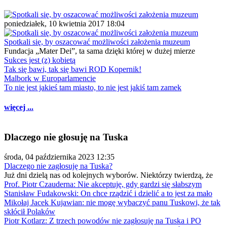
poniedziałek, 10 kwietnia 2017 18:04
Spotkali się, by oszacować możliwości założenia muzeum
Fundacja „Mater Dei”, ta sama dzięki której w dużej mierze
Sukces jest (z) kobietą
Tak się bawi, tak się bawi ROD Kopernik!
Malbork w Europarlamencie
To nie jest jakieś tam miasto, to nie jest jakiś tam zamek
więcej ...
Dlaczego nie głosuję na Tuska
środa, 04 października 2023 12:35
Dlaczego nie zagłosuję na Tuska?
Już dni dzielą nas od kolejnych wyborów. Niektórzy twierdzą, że
Prof. Piotr Czauderna: Nie akceptuję, gdy gardzi się słabszym
Stanisław Fudakowski: On chce rządzić i dzielić a to jest za mało
Mikołaj Jacek Kujawian: nie mogę wybaczyć panu Tuskowi, że tak
skłócił Polaków
Piotr Kotlarz: Z trzech powodów nie zagłosuję na Tuska i PO