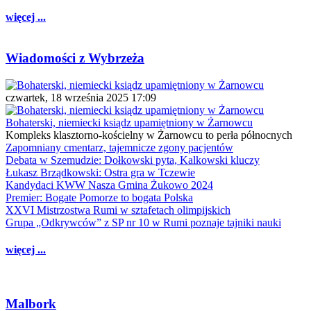
więcej ...
Wiadomości z Wybrzeża
czwartek, 18 września 2025 17:09
Bohaterski, niemiecki ksiądz upamiętniony w Żarnowcu
Kompleks klasztorno-kościelny w Żarnowcu to perła północnych
Zapomniany cmentarz, tajemnicze zgony pacjentów
Debata w Szemudzie: Dołkowski pyta, Kalkowski kluczy
Łukasz Brządkowski: Ostra gra w Tczewie
Kandydaci KWW Nasza Gmina Żukowo 2024
Premier: Bogate Pomorze to bogata Polska
XXVI Mistrzostwa Rumi w sztafetach olimpijskich
Grupa „Odkrywców” z SP nr 10 w Rumi poznaje tajniki nauki
więcej ...
Malbork