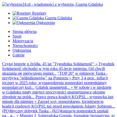
Reprinty
Gazeta Gdańska
Ogłoszenia
Strona główna
Sport
Motoryzacja
Nieruchomości
Ogłoszenia
Galerie
Czytaj historię u źródła. 45 lat "Tygodnika Solidarność"
»
Tygodnik
Solidarność obchodzi w tym roku 45-lecie istnienia. Od chwili
ukazania się pierwszego numer...
"TOP 20" w enklawie Tuska -
przybywa "półmilionerów" na Pomorzu
»
Przy 3,4 proc. inflacji
rocznej w 2025 roku, wynagrodzenia pomorskiej nomenklatury
gospodarczej kszt...
Gdańsk upamiętnił...
»
W sobotę i w niedzielę
w Gdańsku miały miejsce uroczystości upamiętniające okrutne
zbrodnie na polsk...
Prawo prawa koalicji KO/PSL - wyprawka last
minute dla minister
»
Zarząd woj. pomorskiego, kwintesencja
koalicji rządowej KO/PSL tuż przed powołaniem Jolanty Sobieran...
(PO)lityczny dobytek Tuska - (KO)lonizacja pomorskich szpitali
na... g...
»
Minister J. Sobierańska-Grenda, formalnie bezpartyjna, to