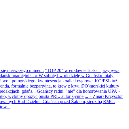
 się pierwszego numer...
"TOP 20" w enklawie Tuska - przybywa
dańsk upamiętnił...
»
W sobotę i w niedzielę w Gdańsku miały
d woj. pomorskiego, kwintesencja koalicji rządowej KO/PSL tuż
renda, formalnie bezpartyjna, to krew z krwi (PO)morskiej kultury
edakcjach, gdańs...
Gdańscy radni: "nie" dla honorowania UPA
»
ło, wybitny opozycjonista PRL, autor słynnej...
»
Zmarł Krzysztof
ntowanych Rad Dzielnic Gdańska przed Żakiem, siedzibą RMG.
tow...