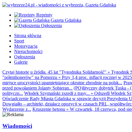
Reprinty
Gazeta Gdańska
Ogłoszenia
Strona główna
Sport
Motoryzacja
Nieruchomości
Ogłoszenia
Galerie
Czytaj historię u źródła. 45 lat "Tygodnika Solidarność"
»
Tygodnik S
"półmilionerów" na Pomorzu
»
Przy 3,4 proc. inflacji rocznej w 20
miejsce uroczystości upamiętniające okrutne zbrodnie na polsk...
Praw
przed powołaniem Jolanty Sobieran...
(PO)lityczny dobytek Tuska - (K
polityczn...
Włodek Szymański zszedł z trasy...
»
Odszedł Włodek Szy
Oświadczenie Rady Miasta Gdańska w sprawie decyzji Prezydenta U
Dowgiałło – architekt, działacz opozycji w czasach PRL, współtwórca 
Wydarzenie z...
Kruszenie betonu
»
W czwartek, 18 czerwca, pod sie
Wiadomości