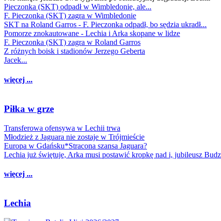
Pieczonka (SKT) odpadł w Wimbledonie, ale...
F. Pieczonka (SKT) zagra w Wimbledonie
SKT na Roland Garros - F. Pieczonka odpadł, bo sędzia ukradł...
Pomorze znokautowane - Lechia i Arka skopane w lidze
F. Pieczonka (SKT) zagra w Roland Garros
Z różnych boisk i stadionów Jerzego Geberta
Jacek...
więcej ...
Piłka w grze
Transferowa ofensywa w Lechii trwa
Młodzież z Jaguara nie zostaje w Trójmieście
Europa w Gdańsku*Stracona szansa Jaguara?
Lechia już świętuje, Arka musi postawić kropkę nad i, jubileusz Bud
więcej ...
Lechia