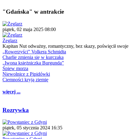
"Gdańska" w antrakcie
piątek, 02 maja 2025 08:00
Żeglarz
Kapitan Nut odważny, romantyczny, bez skazy, poświęcił swoje
„Rowerzyści” Volkera Schmidta
Charlie zmienia się w kurczaka
„Iwona księżniczka Burgunda”
Śpiew morza
Niewolnice z Pipidówki
Ciemności kryją ziemię
więcej ...
Rozrywka
piątek, 05 stycznia 2024 16:35
Powstaniec z Gdyni