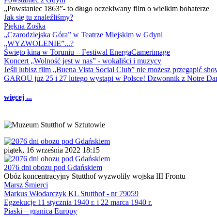
„Powstaniec 1863”- to długo oczekiwany film o wielkim bohaterze
Jak się tu znaleźliśmy?
Piękna Zośka
„Czarodziejska Góra” w Teatrze Miejskim w Gdyni
„WYZWOLENIE”...?
Święto kina w Toruniu – Festiwal EnergaCamerimage
Koncert „Wolność jest w nas” - wokaliści i muzycy
Jeśli lubisz film „Buena Vista Social Club” nie możesz przegapić s
GAROU już 25 i 27 lutego wystąpi w Polsce! Dzwonnik z Notre 
więcej ...
piątek, 16 września 2022 18:15
2076 dni obozu pod Gdańskiem
Obóz koncentracyjny Stutthof wyzwoliły wojska III Frontu
Marsz Śmierci
Markus Włodarczyk KL Stutthof - nr 79059
Egzekucje 11 stycznia 1940 r. i 22 marca 1940 r.
Piaski – granica Europy