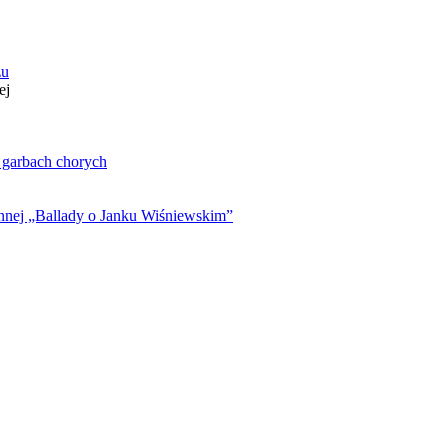
zu
ej
. garbach chorych
ynnej „Ballady o Janku Wiśniewskim”