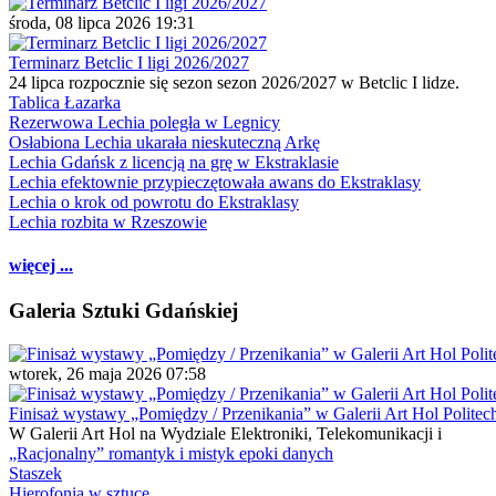
środa, 08 lipca 2026 19:31
Terminarz Betclic I ligi 2026/2027
24 lipca rozpocznie się sezon sezon 2026/2027 w Betclic I lidze.
Tablica Łazarka
Rezerwowa Lechia poległa w Legnicy
Osłabiona Lechia ukarała nieskuteczną Arkę
Lechia Gdańsk z licencją na grę w Ekstraklasie
Lechia efektownie przypieczętowała awans do Ekstraklasy
Lechia o krok od powrotu do Ekstraklasy
Lechia rozbita w Rzeszowie
więcej ...
Galeria Sztuki Gdańskiej
wtorek, 26 maja 2026 07:58
Finisaż wystawy „Pomiędzy / Przenikania” w Galerii Art Hol Politec
W Galerii Art Hol na Wydziale Elektroniki, Telekomunikacji i
„Racjonalny” romantyk i mistyk epoki danych
Staszek
Hierofonia w sztuce