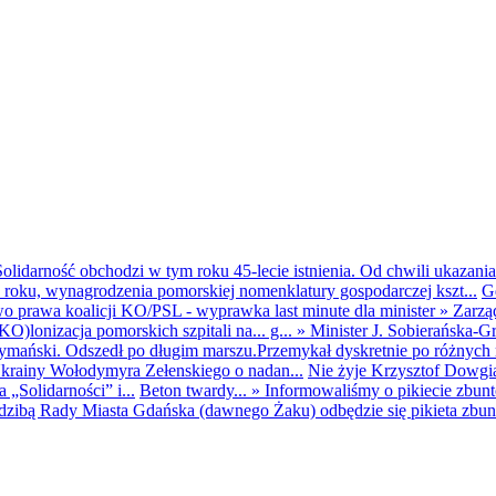
olidarność obchodzi w tym roku 45-lecie istnienia. Od chwili ukazania
25 roku, wynagrodzenia pomorskiej nomenklatury gospodarczej kszt...
G
o prawa koalicji KO/PSL - wyprawka last minute dla minister
»
Zarzą
O)lonizacja pomorskich szpitali na... g...
»
Minister J. Sobierańska-G
mański. Odszedł po długim marszu.Przemykał dyskretnie po różnych r
krainy Wołodymyra Zełenskiego o nadan...
Nie żyje Krzysztof Dowgiał
„Solidarności” i...
Beton twardy...
»
Informowaliśmy o pikiecie zbu
dzibą Rady Miasta Gdańska (dawnego Żaku) odbędzie się pikieta zbun