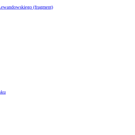
Lewandowskiego (fragment)
sku