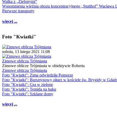
Walka z „Zielonymi”
Wspomnienia więźnia obozu koncentracyjnego „Stutthof” Wacława 
Pierwsze transporty
więcej ...
Foto "Kwiatki"
sobota, 13 lutego 2021 11:08
Zimowe oblicza Trójmiasta
Zimowe oblicze Trójmiasta w obiektywie Roberta
Zimowe oblicza Trójmiasta
Foto "Kwiatki": Zima odwiedziła Pomorze
Foto "Kwiatki": Bursztynowy ołtarz w kościele św. Brygidy w Gdań
Foto "Kwiatki": Gra w zielone
Foto "Kwiatki": Temida na haku
Foto "Kwiatki": Szklane domy
więcej ...