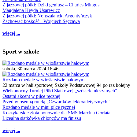
Z jazzowej półki: Dziki geniusz – Charles Mingus
Magdalena Heyda-Usarewicz
Z jazzowej półki: Nonszalancki Argentyńczyk
Zachować boskość - Wojciech Sęczawa
więcej ...
Sport w szkole
sobota, 30 marca 2024 16:46
Rozdano medale w wioślarstwie halowym
22 marca w hali sportowej Szkoły Podstawowej 94 po raz kolejny
Wielkanocny Turniej Piłki Siatkowej ,,szóstek mieszanych”
Ostatni akcent w piłce ręcznej
Przed wiosenną rundą „Czwartków lekkoatletycznych”
Rozdano medale w mini piłce ręcznej
Koszykarskie złota ponownie dla SMS Marcina Gortata
Licealna siatkówka chłopców ma finiszu
więcej ...