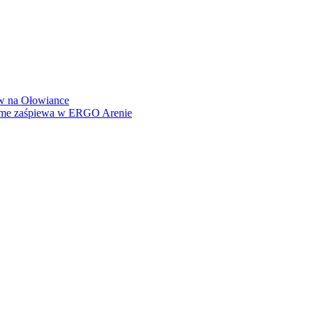
how na Ołowiance
Dame zaśpiewa w ERGO Arenie