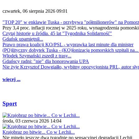
czwartek, 06 sierpnia 2026 09:01
"TOP 20" w enklawie Tuska - przybywa "półmilionerów" na Pomor
Przy 3,4 proc. inflacji rocznej w 2025 roku, wynagrodzenia pomorski
Czytaj historię u źródła. 45 lat "Tygodnika Solidarność"
Gdańsk upamiętnił...
Prawo prawa koalicji KO/PSL - wyprawka last minute dla minister
(PO)lityczny dobytek Tuska - (KO)lonizacja pomorskich szpitali na..
Włodek Szymański zszedł z trasy...
Gdańscy radni: "nie" dla honorowania UPA
Nie żyje Krzysztof Dowgiałło, wybitny opozycjonista PRL, autor sł
więcej ...
Sport
środa, 03 czerwca 2026 14:04
Krajobraz po bitwie... Co w Lechii...
Nie minęło jeszcze dwa tygodnie po sensacyjnej degradacji Lechii