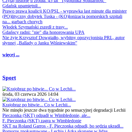
Czytaj historię u źródła. 45 lat "Tygodnika Solidarność"
Gdańsk upamiętnił...
Prawo prawa koalicji KO/PSL - wyprawka last minute dla minister
(PO)lityczny dobytek Tuska - (KO)lonizacja pomorskich szpitali
na... garbach chorych
Włodek Szymański zszedł z trasy...
Gdańscy radni: "nie" dla honorowania UPA
Nie żyje Krzysztof Dowgiałło, wybitny opozycjonista PRL, autor
słynnej „Ballady o Janku Wiśniewskim”
więcej ...
Sport
środa, 03 czerwca 2026 14:04
Krajobraz po bitwie... Co w Lechii...
Nie minęło jeszcze dwa tygodnie po sensacyjnej degradacji Lechii
Pieczonka (SKT) odpadł w Wimbledonie, ale...
F. Pieczonka (SKT) zagra w Wimbledonie
SKT na Roland Garros - F. Pieczonka odpadł, bo sędzia ukradł...
Pomorze znokautowane - Lechia i Arka skopane w lidze