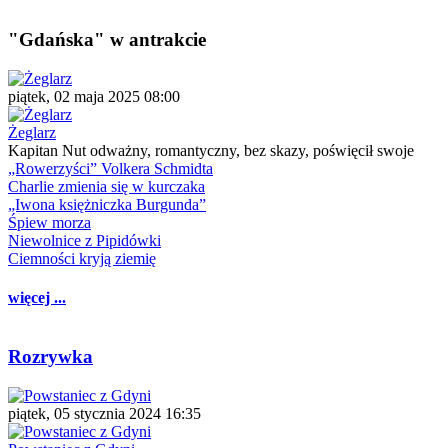
"Gdańska" w antrakcie
piątek, 02 maja 2025 08:00
Żeglarz
Kapitan Nut odważny, romantyczny, bez skazy, poświęcił swoje
„Rowerzyści” Volkera Schmidta
Charlie zmienia się w kurczaka
„Iwona księżniczka Burgunda”
Śpiew morza
Niewolnice z Pipidówki
Ciemności kryją ziemię
więcej ...
Rozrywka
piątek, 05 stycznia 2024 16:35