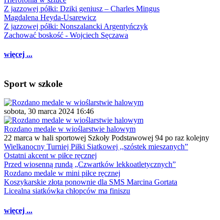
Z jazzowej półki: Dziki geniusz – Charles Mingus
Magdalena Heyda-Usarewicz
Z jazzowej półki: Nonszalancki Argentyńczyk
Zachować boskość - Wojciech Sęczawa
więcej ...
Sport w szkole
sobota, 30 marca 2024 16:46
Rozdano medale w wioślarstwie halowym
22 marca w hali sportowej Szkoły Podstawowej 94 po raz kolejny
Wielkanocny Turniej Piłki Siatkowej ,,szóstek mieszanych”
Ostatni akcent w piłce ręcznej
Przed wiosenną rundą „Czwartków lekkoatletycznych”
Rozdano medale w mini piłce ręcznej
Koszykarskie złota ponownie dla SMS Marcina Gortata
Licealna siatkówka chłopców ma finiszu
więcej ...