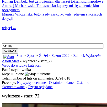
Roman Dambek: Jest zagrożeniem dla naszej tożsamości narodowej
Andrzej Michałowski: To nazwisko kojarzy mi się z niemieckim
porządkiem
Mariusz Wilczyński: Jego rządy zaskutkowały jednymi z gorszych
decyzji
więcej ...
SZUKAJ
Start
»
Sport
»
Żużel
»
Sezon 2022
»
Zdunek Wybrzeże -
Aforti Start
» wybrzeze - start_72
Wróć do widoku kategorii
Panel użytkownika
Moje ulubione
Total number of hits on all images: 3,791,018
Przeboje:
Najwyżej oceniane
-
Ostatnio dodane
-
Ostatnio
skomentowane
-
Często oglądane
wybrzeze - start_72