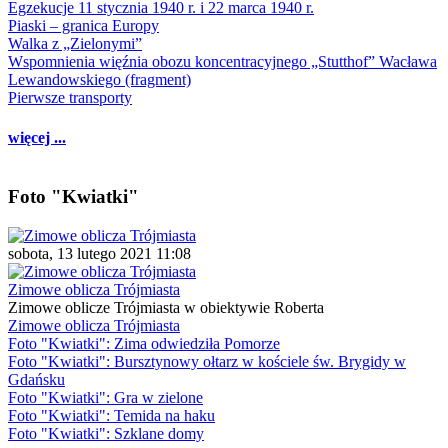
Egzekucje 11 stycznia 1940 r. i 22 marca 1940 r.
Piaski – granica Europy
Walka z „Zielonymi”
Wspomnienia więźnia obozu koncentracyjnego „Stutthof” Wacława
Lewandowskiego (fragment)
Pierwsze transporty
więcej ...
Foto "Kwiatki"
sobota, 13 lutego 2021 11:08
Zimowe oblicza Trójmiasta
Zimowe oblicze Trójmiasta w obiektywie Roberta
Zimowe oblicza Trójmiasta
Foto "Kwiatki": Zima odwiedziła Pomorze
Foto "Kwiatki": Bursztynowy ołtarz w kościele św. Brygidy w
Gdańsku
Foto "Kwiatki": Gra w zielone
Foto "Kwiatki": Temida na haku
Foto "Kwiatki": Szklane domy