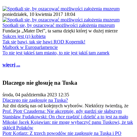
poniedziałek, 10 kwietnia 2017 18:04
Spotkali się, by oszacować możliwości założenia muzeum
Fundacja „Mater Dei”, ta sama dzięki której w dużej mierze
Sukces jest (z) kobietą
Tak się bawi, tak się bawi ROD Kopernik!
Malbork w Europarlamencie
To nie jest jakieś tam miasto, to nie jest jakiś tam zamek
więcej ...
Dlaczego nie głosuję na Tuska
środa, 04 października 2023 12:35
Dlaczego nie zagłosuję na Tuska?
Już dni dzielą nas od kolejnych wyborów. Niektórzy twierdzą, że
Prof. Piotr Czauderna: Nie akceptuję, gdy gardzi się słabszym
Stanisław Fudakowski: On chce rządzić i dzielić a to jest za mało
Mikołaj Jacek Kujawian: nie mogę wybaczyć panu Tuskowi, że tak
skłócił Polaków
Piotr Kotlarz: Z trzech powodów nie zagłosuję na Tuska i PO