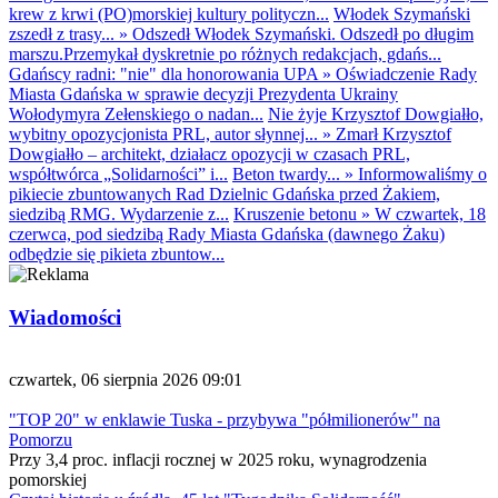
krew z krwi (PO)morskiej kultury polityczn...
Włodek Szymański
zszedł z trasy...
»
Odszedł Włodek Szymański. Odszedł po długim
marszu.Przemykał dyskretnie po różnych redakcjach, gdańs...
Gdańscy radni: "nie" dla honorowania UPA
»
Oświadczenie Rady
Miasta Gdańska w sprawie decyzji Prezydenta Ukrainy
Wołodymyra Zełenskiego o nadan...
Nie żyje Krzysztof Dowgiałło,
wybitny opozycjonista PRL, autor słynnej...
»
Zmarł Krzysztof
Dowgiałło – architekt, działacz opozycji w czasach PRL,
współtwórca „Solidarności” i...
Beton twardy...
»
Informowaliśmy o
pikiecie zbuntowanych Rad Dzielnic Gdańska przed Żakiem,
siedzibą RMG. Wydarzenie z...
Kruszenie betonu
»
W czwartek, 18
czerwca, pod siedzibą Rady Miasta Gdańska (dawnego Żaku)
odbędzie się pikieta zbuntow...
Wiadomości
czwartek, 06 sierpnia 2026 09:01
"TOP 20" w enklawie Tuska - przybywa "półmilionerów" na
Pomorzu
Przy 3,4 proc. inflacji rocznej w 2025 roku, wynagrodzenia
pomorskiej