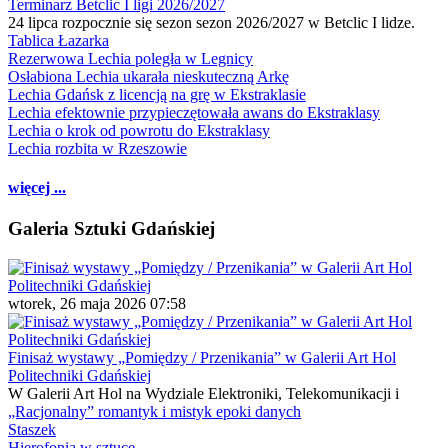
Terminarz Betclic I ligi 2026/2027
24 lipca rozpocznie się sezon sezon 2026/2027 w Betclic I lidze.
Tablica Łazarka
Rezerwowa Lechia poległa w Legnicy
Osłabiona Lechia ukarała nieskuteczną Arkę
Lechia Gdańsk z licencją na grę w Ekstraklasie
Lechia efektownie przypieczętowała awans do Ekstraklasy
Lechia o krok od powrotu do Ekstraklasy
Lechia rozbita w Rzeszowie
więcej ...
Galeria Sztuki Gdańskiej
wtorek, 26 maja 2026 07:58
Finisaż wystawy „Pomiędzy / Przenikania” w Galerii Art Hol
Politechniki Gdańskiej
W Galerii Art Hol na Wydziale Elektroniki, Telekomunikacji i
„Racjonalny” romantyk i mistyk epoki danych
Staszek
Hierofonia w sztuce