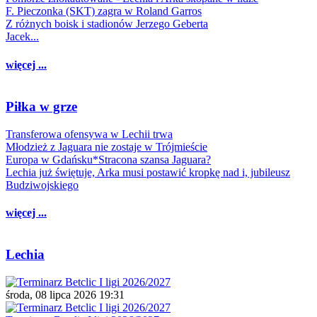
F. Pieczonka (SKT) zagra w Roland Garros
Z różnych boisk i stadionów Jerzego Geberta
Jacek...
więcej ...
Piłka w grze
Transferowa ofensywa w Lechii trwa
Młodzież z Jaguara nie zostaje w Trójmieście
Europa w Gdańsku*Stracona szansa Jaguara?
Lechia już świętuje, Arka musi postawić kropkę nad i, jubileusz
Budziwojskiego
więcej ...
Lechia
środa, 08 lipca 2026 19:31