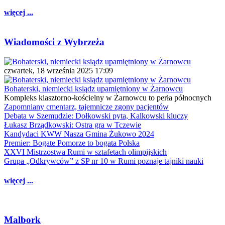
więcej ...
Wiadomości z Wybrzeża
czwartek, 18 września 2025 17:09
Bohaterski, niemiecki ksiądz upamiętniony w Żarnowcu
Kompleks klasztorno-kościelny w Żarnowcu to perła północnych
Zapomniany cmentarz, tajemnicze zgony pacjentów
Debata w Szemudzie: Dołkowski pyta, Kalkowski kluczy
Łukasz Brządkowski: Ostra gra w Tczewie
Kandydaci KWW Nasza Gmina Żukowo 2024
Premier: Bogate Pomorze to bogata Polska
XXVI Mistrzostwa Rumi w sztafetach olimpijskich
Grupa „Odkrywców” z SP nr 10 w Rumi poznaje tajniki nauki
więcej ...
Malbork