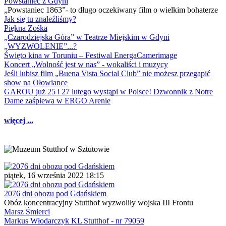
Powstaniec z Gdyni
„Powstaniec 1863”- to długo oczekiwany film o wielkim bohaterze
Jak się tu znaleźliśmy?
Piękna Zośka
„Czarodziejska Góra” w Teatrze Miejskim w Gdyni
„WYZWOLENIE”...?
Święto kina w Toruniu – Festiwal EnergaCamerimage
Koncert „Wolność jest w nas” - wokaliści i muzycy
Jeśli lubisz film „Buena Vista Social Club” nie możesz przegapić
show na Ołowiance
GAROU już 25 i 27 lutego wystąpi w Polsce! Dzwonnik z Notre
Dame zaśpiewa w ERGO Arenie
więcej ...
piątek, 16 września 2022 18:15
2076 dni obozu pod Gdańskiem
Obóz koncentracyjny Stutthof wyzwoliły wojska III Frontu
Marsz Śmierci
Markus Włodarczyk KL Stutthof - nr 79059