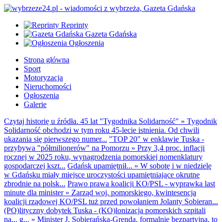
Reprinty
Gazeta Gdańska
Ogłoszenia
Strona główna
Sport
Motoryzacja
Nieruchomości
Ogłoszenia
Galerie
Czytaj historię u źródła. 45 lat "Tygodnika Solidarność"
»
Tygodnik
Solidarność obchodzi w tym roku 45-lecie istnienia. Od chwili
ukazania się pierwszego numer...
"TOP 20" w enklawie Tuska -
przybywa "półmilionerów" na Pomorzu
»
Przy 3,4 proc. inflacji
rocznej w 2025 roku, wynagrodzenia pomorskiej nomenklatury
gospodarczej kszt...
Gdańsk upamiętnił...
»
W sobotę i w niedzielę
w Gdańsku miały miejsce uroczystości upamiętniające okrutne
zbrodnie na polsk...
Prawo prawa koalicji KO/PSL - wyprawka last
minute dla minister
»
Zarząd woj. pomorskiego, kwintesencja
koalicji rządowej KO/PSL tuż przed powołaniem Jolanty Sobieran...
(PO)lityczny dobytek Tuska - (KO)lonizacja pomorskich szpitali
na... g...
»
Minister J. Sobierańska-Grenda, formalnie bezpartyjna, to