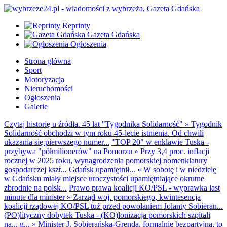
Reprinty
Gazeta Gdańska
Ogłoszenia
Strona główna
Sport
Motoryzacja
Nieruchomości
Ogłoszenia
Galerie
Czytaj historię u źródła. 45 lat "Tygodnika Solidarność"
»
Tygodnik
Solidarność obchodzi w tym roku 45-lecie istnienia. Od chwili
ukazania się pierwszego numer...
"TOP 20" w enklawie Tuska -
przybywa "półmilionerów" na Pomorzu
»
Przy 3,4 proc. inflacji
rocznej w 2025 roku, wynagrodzenia pomorskiej nomenklatury
gospodarczej kszt...
Gdańsk upamiętnił...
»
W sobotę i w niedzielę
w Gdańsku miały miejsce uroczystości upamiętniające okrutne
zbrodnie na polsk...
Prawo prawa koalicji KO/PSL - wyprawka last
minute dla minister
»
Zarząd woj. pomorskiego, kwintesencja
koalicji rządowej KO/PSL tuż przed powołaniem Jolanty Sobieran...
(PO)lityczny dobytek Tuska - (KO)lonizacja pomorskich szpitali
na... g...
»
Minister J. Sobierańska-Grenda, formalnie bezpartyjna, to