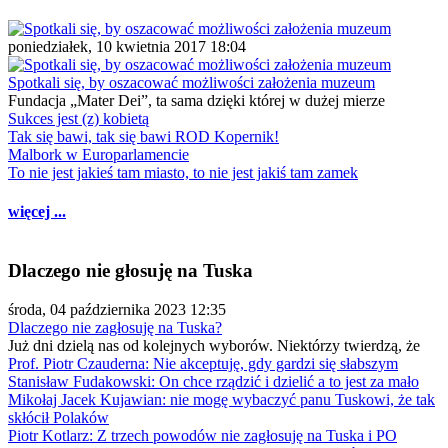
poniedziałek, 10 kwietnia 2017 18:04
Spotkali się, by oszacować możliwości założenia muzeum
Fundacja „Mater Dei”, ta sama dzięki której w dużej mierze
Sukces jest (z) kobietą
Tak się bawi, tak się bawi ROD Kopernik!
Malbork w Europarlamencie
To nie jest jakieś tam miasto, to nie jest jakiś tam zamek
więcej ...
Dlaczego nie głosuję na Tuska
środa, 04 października 2023 12:35
Dlaczego nie zagłosuję na Tuska?
Już dni dzielą nas od kolejnych wyborów. Niektórzy twierdzą, że
Prof. Piotr Czauderna: Nie akceptuję, gdy gardzi się słabszym
Stanisław Fudakowski: On chce rządzić i dzielić a to jest za mało
Mikołaj Jacek Kujawian: nie mogę wybaczyć panu Tuskowi, że tak
skłócił Polaków
Piotr Kotlarz: Z trzech powodów nie zagłosuję na Tuska i PO