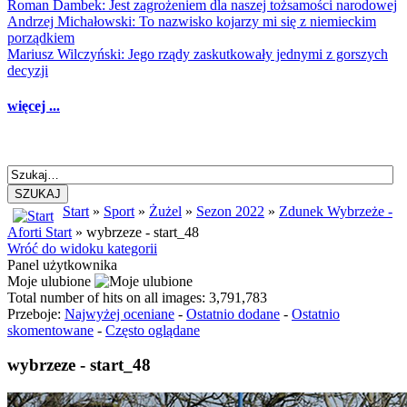
Roman Dambek: Jest zagrożeniem dla naszej tożsamości narodowej
Andrzej Michałowski: To nazwisko kojarzy mi się z niemieckim
porządkiem
Mariusz Wilczyński: Jego rządy zaskutkowały jednymi z gorszych
decyzji
więcej ...
SZUKAJ
Start
»
Sport
»
Żużel
»
Sezon 2022
»
Zdunek Wybrzeże -
Aforti Start
» wybrzeze - start_48
Wróć do widoku kategorii
Panel użytkownika
Moje ulubione
Total number of hits on all images: 3,791,783
Przeboje:
Najwyżej oceniane
-
Ostatnio dodane
-
Ostatnio
skomentowane
-
Często oglądane
wybrzeze - start_48