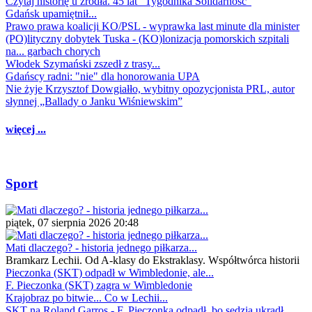
Czytaj historię u źródła. 45 lat "Tygodnika Solidarność"
Gdańsk upamiętnił...
Prawo prawa koalicji KO/PSL - wyprawka last minute dla minister
(PO)lityczny dobytek Tuska - (KO)lonizacja pomorskich szpitali
na... garbach chorych
Włodek Szymański zszedł z trasy...
Gdańscy radni: "nie" dla honorowania UPA
Nie żyje Krzysztof Dowgiałło, wybitny opozycjonista PRL, autor
słynnej „Ballady o Janku Wiśniewskim”
więcej ...
Sport
piątek, 07 sierpnia 2026 20:48
Mati dlaczego? - historia jednego piłkarza...
Bramkarz Lechii. Od A-klasy do Ekstraklasy. Współtwórca historii
Pieczonka (SKT) odpadł w Wimbledonie, ale...
F. Pieczonka (SKT) zagra w Wimbledonie
Krajobraz po bitwie... Co w Lechii...
SKT na Roland Garros - F. Pieczonka odpadł, bo sędzia ukradł...