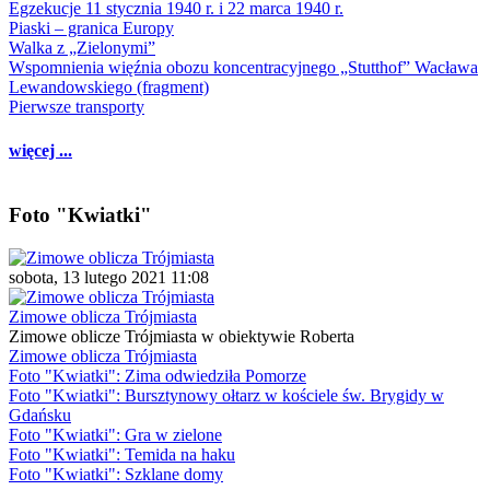
Egzekucje 11 stycznia 1940 r. i 22 marca 1940 r.
Piaski – granica Europy
Walka z „Zielonymi”
Wspomnienia więźnia obozu koncentracyjnego „Stutthof” Wacława
Lewandowskiego (fragment)
Pierwsze transporty
więcej ...
Foto "Kwiatki"
sobota, 13 lutego 2021 11:08
Zimowe oblicza Trójmiasta
Zimowe oblicze Trójmiasta w obiektywie Roberta
Zimowe oblicza Trójmiasta
Foto "Kwiatki": Zima odwiedziła Pomorze
Foto "Kwiatki": Bursztynowy ołtarz w kościele św. Brygidy w
Gdańsku
Foto "Kwiatki": Gra w zielone
Foto "Kwiatki": Temida na haku
Foto "Kwiatki": Szklane domy