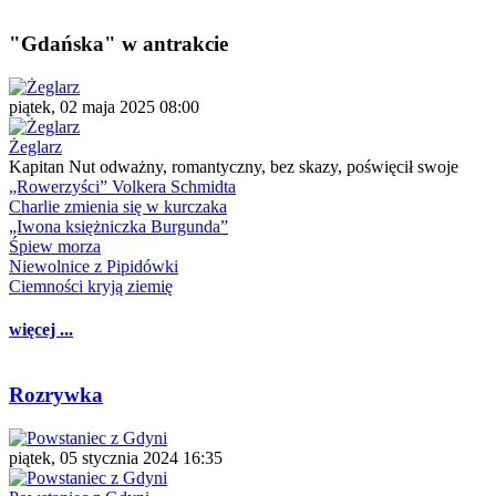
"Gdańska" w antrakcie
piątek, 02 maja 2025 08:00
Żeglarz
Kapitan Nut odważny, romantyczny, bez skazy, poświęcił swoje
„Rowerzyści” Volkera Schmidta
Charlie zmienia się w kurczaka
„Iwona księżniczka Burgunda”
Śpiew morza
Niewolnice z Pipidówki
Ciemności kryją ziemię
więcej ...
Rozrywka
piątek, 05 stycznia 2024 16:35