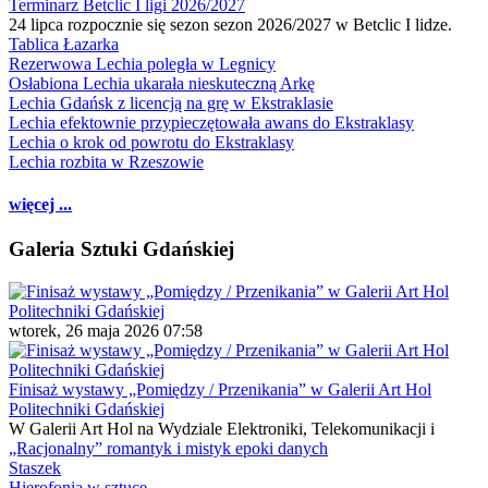
Terminarz Betclic I ligi 2026/2027
24 lipca rozpocznie się sezon sezon 2026/2027 w Betclic I lidze.
Tablica Łazarka
Rezerwowa Lechia poległa w Legnicy
Osłabiona Lechia ukarała nieskuteczną Arkę
Lechia Gdańsk z licencją na grę w Ekstraklasie
Lechia efektownie przypieczętowała awans do Ekstraklasy
Lechia o krok od powrotu do Ekstraklasy
Lechia rozbita w Rzeszowie
więcej ...
Galeria Sztuki Gdańskiej
wtorek, 26 maja 2026 07:58
Finisaż wystawy „Pomiędzy / Przenikania” w Galerii Art Hol
Politechniki Gdańskiej
W Galerii Art Hol na Wydziale Elektroniki, Telekomunikacji i
„Racjonalny” romantyk i mistyk epoki danych
Staszek
Hierofonia w sztuce