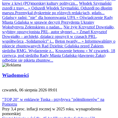
krew z krwi (PO)morskiej kultury polityczn...
Włodek Szymański
zszedł z trasy...
»
Odszedł Włodek Szymański. Odszedł po długim
marszu.Przemykał dyskretnie po różnych redakcjach, gdańs...
Gdańscy radni: "nie" dla honorowania UPA
»
Oświadczenie Rady
Miasta Gdańska w sprawie decyzji Prezydenta Ukrainy
Wołodymyra Zełenskiego o nadan...
Nie żyje Krzysztof Dowgiałło,
wybitny opozycjonista PRL, autor słynnej...
»
Zmarł Krzysztof
Dowgiałło – architekt, działacz opozycji w czasach PRL,
współtwórca „Solidarności” i...
Beton twardy...
»
Informowaliśmy o
pikiecie zbuntowanych Rad Dzielnic Gdańska przed Żakiem,
siedzibą RMG. Wydarzenie z...
Kruszenie betonu
»
W czwartek, 18
czerwca, pod siedzibą Rady Miasta Gdańska (dawnego Żaku)
odbędzie się pikieta zbuntow...
Wiadomości
czwartek, 06 sierpnia 2026 09:01
"TOP 20" w enklawie Tuska - przybywa "półmilionerów" na
Pomorzu
Przy 3,4 proc. inflacji rocznej w 2025 roku, wynagrodzenia
pomorskiej