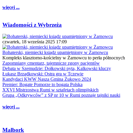
więcej ...
Wiadomości z Wybrzeża
czwartek, 18 września 2025 17:09
Bohaterski, niemiecki ksiądz upamiętniony w Żarnowcu
Kompleks klasztorno-kościelny w Żarnowcu to perła północnych
Zapomniany cmentarz, tajemnicze zgony pacjentów
Debata w Szemudzie: Dołkowski pyta, Kalkowski kluczy
Łukasz Brządkowski: Ostra gra w Tczewie
Kandydaci KWW Nasza Gmina Żukowo 2024
Premier: Bogate Pomorze to bogata Polska
XXVI Mistrzostwa Rumi w sztafetach olimpijskich
Grupa „Odkrywców” z SP nr 10 w Rumi poznaje tajniki nauki
więcej ...
Malbork