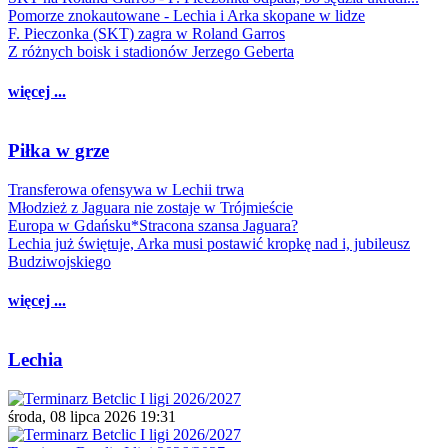
Pomorze znokautowane - Lechia i Arka skopane w lidze
F. Pieczonka (SKT) zagra w Roland Garros
Z różnych boisk i stadionów Jerzego Geberta
więcej ...
Piłka w grze
Transferowa ofensywa w Lechii trwa
Młodzież z Jaguara nie zostaje w Trójmieście
Europa w Gdańsku*Stracona szansa Jaguara?
Lechia już świętuje, Arka musi postawić kropkę nad i, jubileusz
Budziwojskiego
więcej ...
Lechia
środa, 08 lipca 2026 19:31