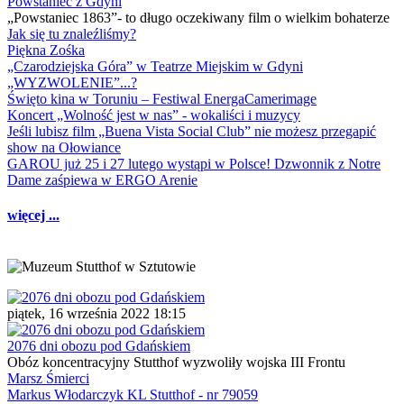
Powstaniec z Gdyni
„Powstaniec 1863”- to długo oczekiwany film o wielkim bohaterze
Jak się tu znaleźliśmy?
Piękna Zośka
„Czarodziejska Góra” w Teatrze Miejskim w Gdyni
„WYZWOLENIE”...?
Święto kina w Toruniu – Festiwal EnergaCamerimage
Koncert „Wolność jest w nas” - wokaliści i muzycy
Jeśli lubisz film „Buena Vista Social Club” nie możesz przegapić
show na Ołowiance
GAROU już 25 i 27 lutego wystąpi w Polsce! Dzwonnik z Notre
Dame zaśpiewa w ERGO Arenie
więcej ...
piątek, 16 września 2022 18:15
2076 dni obozu pod Gdańskiem
Obóz koncentracyjny Stutthof wyzwoliły wojska III Frontu
Marsz Śmierci
Markus Włodarczyk KL Stutthof - nr 79059