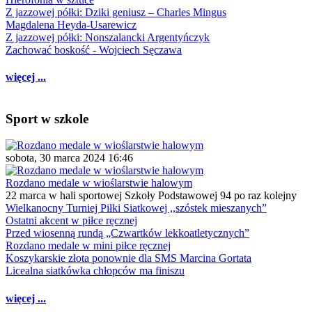
Z jazzowej półki: Dziki geniusz – Charles Mingus
Magdalena Heyda-Usarewicz
Z jazzowej półki: Nonszalancki Argentyńczyk
Zachować boskość - Wojciech Sęczawa
więcej ...
Sport w szkole
sobota, 30 marca 2024 16:46
Rozdano medale w wioślarstwie halowym
22 marca w hali sportowej Szkoły Podstawowej 94 po raz kolejny
Wielkanocny Turniej Piłki Siatkowej ,,szóstek mieszanych”
Ostatni akcent w piłce ręcznej
Przed wiosenną rundą „Czwartków lekkoatletycznych”
Rozdano medale w mini piłce ręcznej
Koszykarskie złota ponownie dla SMS Marcina Gortata
Licealna siatkówka chłopców ma finiszu
więcej ...