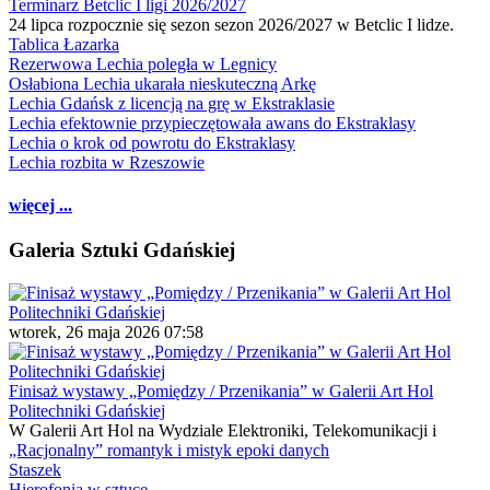
Terminarz Betclic I ligi 2026/2027
24 lipca rozpocznie się sezon sezon 2026/2027 w Betclic I lidze.
Tablica Łazarka
Rezerwowa Lechia poległa w Legnicy
Osłabiona Lechia ukarała nieskuteczną Arkę
Lechia Gdańsk z licencją na grę w Ekstraklasie
Lechia efektownie przypieczętowała awans do Ekstraklasy
Lechia o krok od powrotu do Ekstraklasy
Lechia rozbita w Rzeszowie
więcej ...
Galeria Sztuki Gdańskiej
wtorek, 26 maja 2026 07:58
Finisaż wystawy „Pomiędzy / Przenikania” w Galerii Art Hol
Politechniki Gdańskiej
W Galerii Art Hol na Wydziale Elektroniki, Telekomunikacji i
„Racjonalny” romantyk i mistyk epoki danych
Staszek
Hierofonia w sztuce