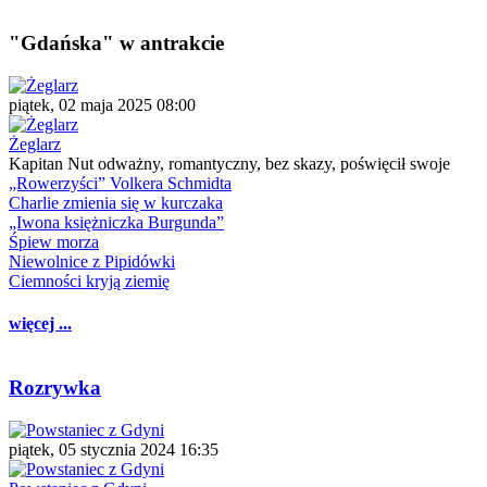
"Gdańska" w antrakcie
piątek, 02 maja 2025 08:00
Żeglarz
Kapitan Nut odważny, romantyczny, bez skazy, poświęcił swoje
„Rowerzyści” Volkera Schmidta
Charlie zmienia się w kurczaka
„Iwona księżniczka Burgunda”
Śpiew morza
Niewolnice z Pipidówki
Ciemności kryją ziemię
więcej ...
Rozrywka
piątek, 05 stycznia 2024 16:35