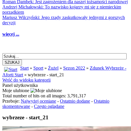
Roman Dambek: Jest zagrożeniem dla naszej tożsamości narodowej
Andrzej Michałowski: To nazwisko kojarzy mi się z niemieckim
porządkiem
Mariusz Wilczyński: Jego rządy zaskutkowały jednymi z gorszych
decyzji
więcej ...
SZUKAJ
Start
»
Sport
»
Żużel
»
Sezon 2022
»
Zdunek Wybrzeże -
Aforti Start
» wybrzeze - start_21
Wróć do widoku kategorii
Panel użytkownika
Moje ulubione
Total number of hits on all images: 3,791,317
Przeboje:
Najwyżej oceniane
-
Ostatnio dodane
-
Ostatnio
skomentowane
-
Często oglądane
wybrzeze - start_21