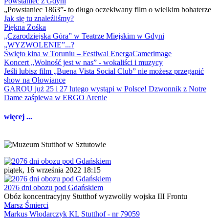
Powstaniec z Gdyni
„Powstaniec 1863”- to długo oczekiwany film o wielkim bohaterze
Jak się tu znaleźliśmy?
Piękna Zośka
„Czarodziejska Góra” w Teatrze Miejskim w Gdyni
„WYZWOLENIE”...?
Święto kina w Toruniu – Festiwal EnergaCamerimage
Koncert „Wolność jest w nas” - wokaliści i muzycy
Jeśli lubisz film „Buena Vista Social Club” nie możesz przegapić
show na Ołowiance
GAROU już 25 i 27 lutego wystąpi w Polsce! Dzwonnik z Notre
Dame zaśpiewa w ERGO Arenie
więcej ...
piątek, 16 września 2022 18:15
2076 dni obozu pod Gdańskiem
Obóz koncentracyjny Stutthof wyzwoliły wojska III Frontu
Marsz Śmierci
Markus Włodarczyk KL Stutthof - nr 79059