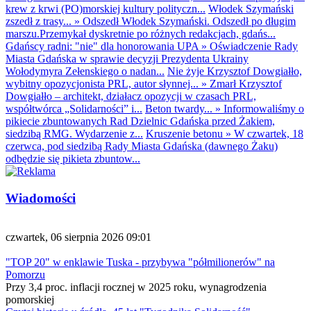
krew z krwi (PO)morskiej kultury polityczn...
Włodek Szymański
zszedł z trasy...
»
Odszedł Włodek Szymański. Odszedł po długim
marszu.Przemykał dyskretnie po różnych redakcjach, gdańs...
Gdańscy radni: "nie" dla honorowania UPA
»
Oświadczenie Rady
Miasta Gdańska w sprawie decyzji Prezydenta Ukrainy
Wołodymyra Zełenskiego o nadan...
Nie żyje Krzysztof Dowgiałło,
wybitny opozycjonista PRL, autor słynnej...
»
Zmarł Krzysztof
Dowgiałło – architekt, działacz opozycji w czasach PRL,
współtwórca „Solidarności” i...
Beton twardy...
»
Informowaliśmy o
pikiecie zbuntowanych Rad Dzielnic Gdańska przed Żakiem,
siedzibą RMG. Wydarzenie z...
Kruszenie betonu
»
W czwartek, 18
czerwca, pod siedzibą Rady Miasta Gdańska (dawnego Żaku)
odbędzie się pikieta zbuntow...
Wiadomości
czwartek, 06 sierpnia 2026 09:01
"TOP 20" w enklawie Tuska - przybywa "półmilionerów" na
Pomorzu
Przy 3,4 proc. inflacji rocznej w 2025 roku, wynagrodzenia
pomorskiej