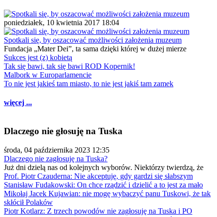
poniedziałek, 10 kwietnia 2017 18:04
Spotkali się, by oszacować możliwości założenia muzeum
Fundacja „Mater Dei”, ta sama dzięki której w dużej mierze
Sukces jest (z) kobietą
Tak się bawi, tak się bawi ROD Kopernik!
Malbork w Europarlamencie
To nie jest jakieś tam miasto, to nie jest jakiś tam zamek
więcej ...
Dlaczego nie głosuję na Tuska
środa, 04 października 2023 12:35
Dlaczego nie zagłosuję na Tuska?
Już dni dzielą nas od kolejnych wyborów. Niektórzy twierdzą, że
Prof. Piotr Czauderna: Nie akceptuję, gdy gardzi się słabszym
Stanisław Fudakowski: On chce rządzić i dzielić a to jest za mało
Mikołaj Jacek Kujawian: nie mogę wybaczyć panu Tuskowi, że tak
skłócił Polaków
Piotr Kotlarz: Z trzech powodów nie zagłosuję na Tuska i PO