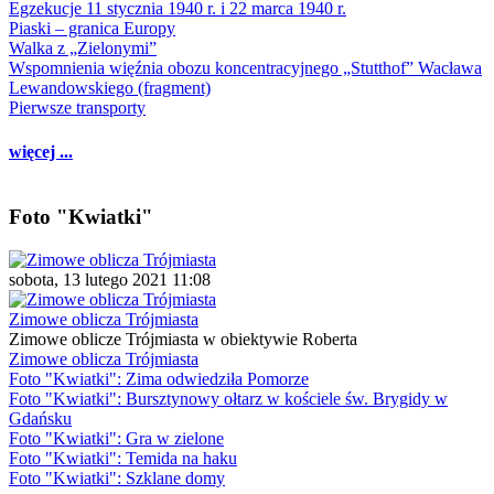
Egzekucje 11 stycznia 1940 r. i 22 marca 1940 r.
Piaski – granica Europy
Walka z „Zielonymi”
Wspomnienia więźnia obozu koncentracyjnego „Stutthof” Wacława
Lewandowskiego (fragment)
Pierwsze transporty
więcej ...
Foto "Kwiatki"
sobota, 13 lutego 2021 11:08
Zimowe oblicza Trójmiasta
Zimowe oblicze Trójmiasta w obiektywie Roberta
Zimowe oblicza Trójmiasta
Foto "Kwiatki": Zima odwiedziła Pomorze
Foto "Kwiatki": Bursztynowy ołtarz w kościele św. Brygidy w
Gdańsku
Foto "Kwiatki": Gra w zielone
Foto "Kwiatki": Temida na haku
Foto "Kwiatki": Szklane domy