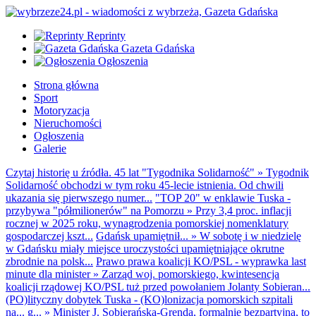
Reprinty
Gazeta Gdańska
Ogłoszenia
Strona główna
Sport
Motoryzacja
Nieruchomości
Ogłoszenia
Galerie
Czytaj historię u źródła. 45 lat "Tygodnika Solidarność"
»
Tygodnik
Solidarność obchodzi w tym roku 45-lecie istnienia. Od chwili
ukazania się pierwszego numer...
"TOP 20" w enklawie Tuska -
przybywa "półmilionerów" na Pomorzu
»
Przy 3,4 proc. inflacji
rocznej w 2025 roku, wynagrodzenia pomorskiej nomenklatury
gospodarczej kszt...
Gdańsk upamiętnił...
»
W sobotę i w niedzielę
w Gdańsku miały miejsce uroczystości upamiętniające okrutne
zbrodnie na polsk...
Prawo prawa koalicji KO/PSL - wyprawka last
minute dla minister
»
Zarząd woj. pomorskiego, kwintesencja
koalicji rządowej KO/PSL tuż przed powołaniem Jolanty Sobieran...
(PO)lityczny dobytek Tuska - (KO)lonizacja pomorskich szpitali
na... g...
»
Minister J. Sobierańska-Grenda, formalnie bezpartyjna, to