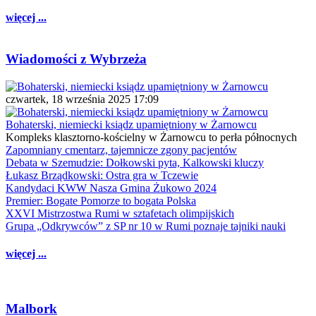
więcej ...
Wiadomości z Wybrzeża
czwartek, 18 września 2025 17:09
Bohaterski, niemiecki ksiądz upamiętniony w Żarnowcu
Kompleks klasztorno-kościelny w Żarnowcu to perła północnych
Zapomniany cmentarz, tajemnicze zgony pacjentów
Debata w Szemudzie: Dołkowski pyta, Kalkowski kluczy
Łukasz Brządkowski: Ostra gra w Tczewie
Kandydaci KWW Nasza Gmina Żukowo 2024
Premier: Bogate Pomorze to bogata Polska
XXVI Mistrzostwa Rumi w sztafetach olimpijskich
Grupa „Odkrywców” z SP nr 10 w Rumi poznaje tajniki nauki
więcej ...
Malbork