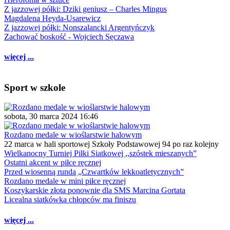
Z jazzowej półki: Dziki geniusz – Charles Mingus
Magdalena Heyda-Usarewicz
Z jazzowej półki: Nonszalancki Argentyńczyk
Zachować boskość - Wojciech Sęczawa
więcej ...
Sport w szkole
sobota, 30 marca 2024 16:46
Rozdano medale w wioślarstwie halowym
22 marca w hali sportowej Szkoły Podstawowej 94 po raz kolejny
Wielkanocny Turniej Piłki Siatkowej ,,szóstek mieszanych”
Ostatni akcent w piłce ręcznej
Przed wiosenną rundą „Czwartków lekkoatletycznych”
Rozdano medale w mini piłce ręcznej
Koszykarskie złota ponownie dla SMS Marcina Gortata
Licealna siatkówka chłopców ma finiszu
więcej ...