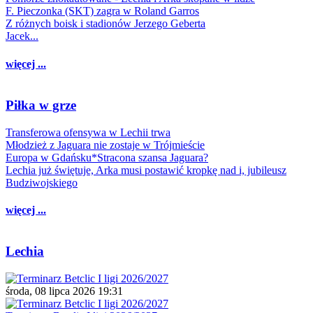
F. Pieczonka (SKT) zagra w Roland Garros
Z różnych boisk i stadionów Jerzego Geberta
Jacek...
więcej ...
Piłka w grze
Transferowa ofensywa w Lechii trwa
Młodzież z Jaguara nie zostaje w Trójmieście
Europa w Gdańsku*Stracona szansa Jaguara?
Lechia już świętuje, Arka musi postawić kropkę nad i, jubileusz
Budziwojskiego
więcej ...
Lechia
środa, 08 lipca 2026 19:31