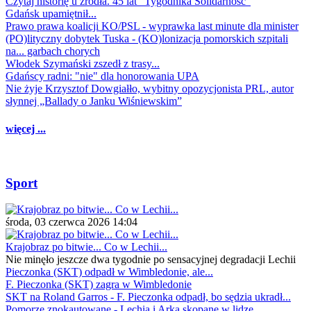
Czytaj historię u źródła. 45 lat "Tygodnika Solidarność"
Gdańsk upamiętnił...
Prawo prawa koalicji KO/PSL - wyprawka last minute dla minister
(PO)lityczny dobytek Tuska - (KO)lonizacja pomorskich szpitali
na... garbach chorych
Włodek Szymański zszedł z trasy...
Gdańscy radni: "nie" dla honorowania UPA
Nie żyje Krzysztof Dowgiałło, wybitny opozycjonista PRL, autor
słynnej „Ballady o Janku Wiśniewskim”
więcej ...
Sport
środa, 03 czerwca 2026 14:04
Krajobraz po bitwie... Co w Lechii...
Nie minęło jeszcze dwa tygodnie po sensacyjnej degradacji Lechii
Pieczonka (SKT) odpadł w Wimbledonie, ale...
F. Pieczonka (SKT) zagra w Wimbledonie
SKT na Roland Garros - F. Pieczonka odpadł, bo sędzia ukradł...
Pomorze znokautowane - Lechia i Arka skopane w lidze