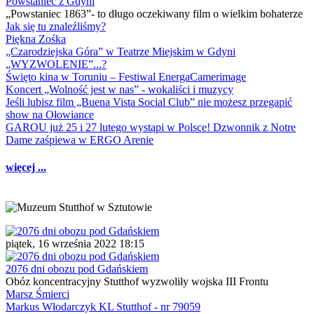
Powstaniec z Gdyni
„Powstaniec 1863”- to długo oczekiwany film o wielkim bohaterze
Jak się tu znaleźliśmy?
Piękna Zośka
„Czarodziejska Góra” w Teatrze Miejskim w Gdyni
„WYZWOLENIE”...?
Święto kina w Toruniu – Festiwal EnergaCamerimage
Koncert „Wolność jest w nas” - wokaliści i muzycy
Jeśli lubisz film „Buena Vista Social Club” nie możesz przegapić
show na Ołowiance
GAROU już 25 i 27 lutego wystąpi w Polsce! Dzwonnik z Notre
Dame zaśpiewa w ERGO Arenie
więcej ...
piątek, 16 września 2022 18:15
2076 dni obozu pod Gdańskiem
Obóz koncentracyjny Stutthof wyzwoliły wojska III Frontu
Marsz Śmierci
Markus Włodarczyk KL Stutthof - nr 79059