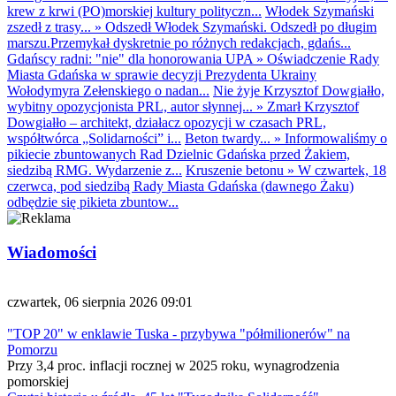
krew z krwi (PO)morskiej kultury polityczn...
Włodek Szymański
zszedł z trasy...
»
Odszedł Włodek Szymański. Odszedł po długim
marszu.Przemykał dyskretnie po różnych redakcjach, gdańs...
Gdańscy radni: "nie" dla honorowania UPA
»
Oświadczenie Rady
Miasta Gdańska w sprawie decyzji Prezydenta Ukrainy
Wołodymyra Zełenskiego o nadan...
Nie żyje Krzysztof Dowgiałło,
wybitny opozycjonista PRL, autor słynnej...
»
Zmarł Krzysztof
Dowgiałło – architekt, działacz opozycji w czasach PRL,
współtwórca „Solidarności” i...
Beton twardy...
»
Informowaliśmy o
pikiecie zbuntowanych Rad Dzielnic Gdańska przed Żakiem,
siedzibą RMG. Wydarzenie z...
Kruszenie betonu
»
W czwartek, 18
czerwca, pod siedzibą Rady Miasta Gdańska (dawnego Żaku)
odbędzie się pikieta zbuntow...
Wiadomości
czwartek, 06 sierpnia 2026 09:01
"TOP 20" w enklawie Tuska - przybywa "półmilionerów" na
Pomorzu
Przy 3,4 proc. inflacji rocznej w 2025 roku, wynagrodzenia
pomorskiej