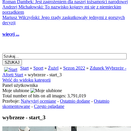
Roman Dambek: Jest zagrożeniem dla naszej tożsamości narodowej
Andrzej Michałowski: To nazwisko kojarzy mi się z niemieckim
porządkiem
Mariusz Wilczyński: Jego rządy zaskutkowały jednymi z gorszych
decyzji
więcej ...
SZUKAJ
Start
»
Sport
»
Żużel
»
Sezon 2022
»
Zdunek Wybrzeże -
Aforti Start
» wybrzeze - start_3
Wróć do widoku kategorii
Panel użytkownika
Moje ulubione
Total number of hits on all images: 3,791,019
Przeboje:
Najwyżej oceniane
-
Ostatnio dodane
-
Ostatnio
skomentowane
-
Często oglądane
wybrzeze - start_3