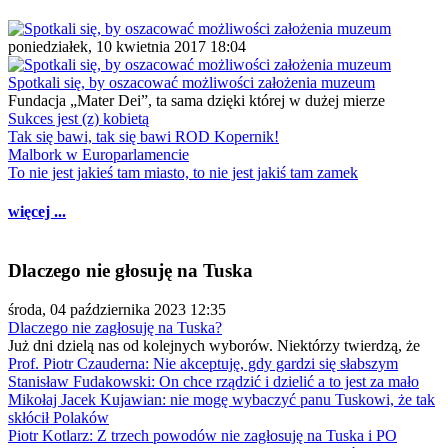
poniedziałek, 10 kwietnia 2017 18:04
Spotkali się, by oszacować możliwości założenia muzeum
Fundacja „Mater Dei”, ta sama dzięki której w dużej mierze
Sukces jest (z) kobietą
Tak się bawi, tak się bawi ROD Kopernik!
Malbork w Europarlamencie
To nie jest jakieś tam miasto, to nie jest jakiś tam zamek
więcej ...
Dlaczego nie głosuję na Tuska
środa, 04 października 2023 12:35
Dlaczego nie zagłosuję na Tuska?
Już dni dzielą nas od kolejnych wyborów. Niektórzy twierdzą, że
Prof. Piotr Czauderna: Nie akceptuję, gdy gardzi się słabszym
Stanisław Fudakowski: On chce rządzić i dzielić a to jest za mało
Mikołaj Jacek Kujawian: nie mogę wybaczyć panu Tuskowi, że tak
skłócił Polaków
Piotr Kotlarz: Z trzech powodów nie zagłosuję na Tuska i PO