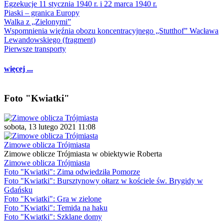
Egzekucje 11 stycznia 1940 r. i 22 marca 1940 r.
Piaski – granica Europy
Walka z „Zielonymi”
Wspomnienia więźnia obozu koncentracyjnego „Stutthof” Wacława
Lewandowskiego (fragment)
Pierwsze transporty
więcej ...
Foto "Kwiatki"
sobota, 13 lutego 2021 11:08
Zimowe oblicza Trójmiasta
Zimowe oblicze Trójmiasta w obiektywie Roberta
Zimowe oblicza Trójmiasta
Foto "Kwiatki": Zima odwiedziła Pomorze
Foto "Kwiatki": Bursztynowy ołtarz w kościele św. Brygidy w
Gdańsku
Foto "Kwiatki": Gra w zielone
Foto "Kwiatki": Temida na haku
Foto "Kwiatki": Szklane domy