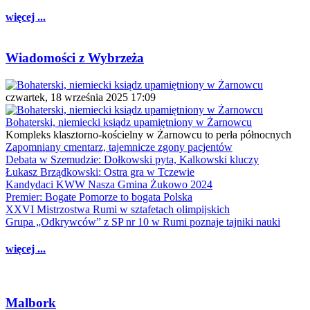
więcej ...
Wiadomości z Wybrzeża
czwartek, 18 września 2025 17:09
Bohaterski, niemiecki ksiądz upamiętniony w Żarnowcu
Kompleks klasztorno-kościelny w Żarnowcu to perła północnych
Zapomniany cmentarz, tajemnicze zgony pacjentów
Debata w Szemudzie: Dołkowski pyta, Kalkowski kluczy
Łukasz Brządkowski: Ostra gra w Tczewie
Kandydaci KWW Nasza Gmina Żukowo 2024
Premier: Bogate Pomorze to bogata Polska
XXVI Mistrzostwa Rumi w sztafetach olimpijskich
Grupa „Odkrywców” z SP nr 10 w Rumi poznaje tajniki nauki
więcej ...
Malbork