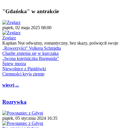
"Gdańska" w antrakcie
piątek, 02 maja 2025 08:00
Żeglarz
Kapitan Nut odważny, romantyczny, bez skazy, poświęcił swoje
„Rowerzyści” Volkera Schmidta
Charlie zmienia się w kurczaka
„Iwona księżniczka Burgunda”
Śpiew morza
Niewolnice z Pipidówki
Ciemności kryją ziemię
więcej ...
Rozrywka
piątek, 05 stycznia 2024 16:35