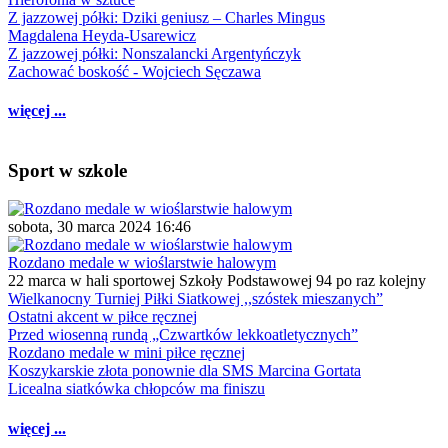
Z jazzowej półki: Dziki geniusz – Charles Mingus
Magdalena Heyda-Usarewicz
Z jazzowej półki: Nonszalancki Argentyńczyk
Zachować boskość - Wojciech Sęczawa
więcej ...
Sport w szkole
sobota, 30 marca 2024 16:46
Rozdano medale w wioślarstwie halowym
22 marca w hali sportowej Szkoły Podstawowej 94 po raz kolejny
Wielkanocny Turniej Piłki Siatkowej ,,szóstek mieszanych”
Ostatni akcent w piłce ręcznej
Przed wiosenną rundą „Czwartków lekkoatletycznych”
Rozdano medale w mini piłce ręcznej
Koszykarskie złota ponownie dla SMS Marcina Gortata
Licealna siatkówka chłopców ma finiszu
więcej ...