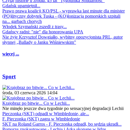
Czytaj historię u źródła. 45 lat "Tygodnika Solidarność"
Gdańsk upamiętnił...
Prawo prawa koalicji KO/PSL - wyprawka last minute dla minister
(PO)lityczny dobytek Tuska - (KO)lonizacja pomorskich szpitali
na... garbach chorych
Włodek Szymański zszedł z trasy...
Gdańscy radni: "nie" dla honorowania UPA
Nie żyje Krzysztof Dowgiałło, wybitny opozycjonista PRL, autor
słynnej „Ballady o Janku Wiśniewskim”
więcej ...
Sport
środa, 03 czerwca 2026 14:04
Krajobraz po bitwie... Co w Lechii...
Nie minęło jeszcze dwa tygodnie po sensacyjnej degradacji Lechii
Pieczonka (SKT) odpadł w Wimbledonie, ale...
F. Pieczonka (SKT) zagra w Wimbledonie
SKT na Roland Garros - F. Pieczonka odpadł, bo sędzia ukradł...
Pomorze znokautowane - Lechia i Arka skopane w lidze