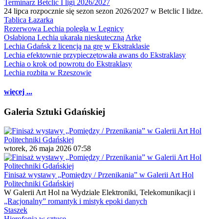
Terminarz Betclic I ligi 2026/2027
24 lipca rozpocznie się sezon sezon 2026/2027 w Betclic I lidze.
Tablica Łazarka
Rezerwowa Lechia poległa w Legnicy
Osłabiona Lechia ukarała nieskuteczną Arkę
Lechia Gdańsk z licencją na grę w Ekstraklasie
Lechia efektownie przypieczętowała awans do Ekstraklasy
Lechia o krok od powrotu do Ekstraklasy
Lechia rozbita w Rzeszowie
więcej ...
Galeria Sztuki Gdańskiej
wtorek, 26 maja 2026 07:58
Finisaż wystawy „Pomiędzy / Przenikania” w Galerii Art Hol
Politechniki Gdańskiej
W Galerii Art Hol na Wydziale Elektroniki, Telekomunikacji i
„Racjonalny” romantyk i mistyk epoki danych
Staszek
Hierofonia w sztuce