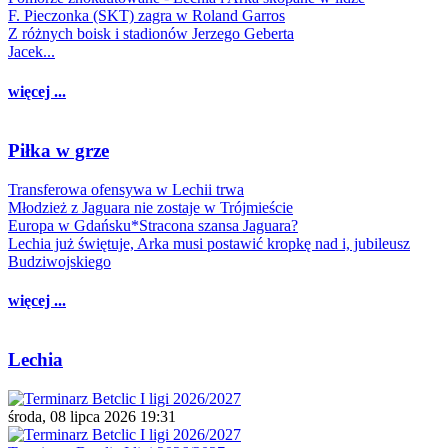
F. Pieczonka (SKT) zagra w Roland Garros
Z różnych boisk i stadionów Jerzego Geberta
Jacek...
więcej ...
Piłka w grze
Transferowa ofensywa w Lechii trwa
Młodzież z Jaguara nie zostaje w Trójmieście
Europa w Gdańsku*Stracona szansa Jaguara?
Lechia już świętuje, Arka musi postawić kropkę nad i, jubileusz
Budziwojskiego
więcej ...
Lechia
środa, 08 lipca 2026 19:31