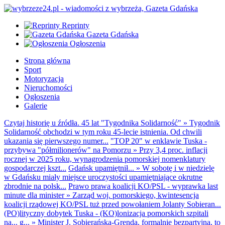
Reprinty
Gazeta Gdańska
Ogłoszenia
Strona główna
Sport
Motoryzacja
Nieruchomości
Ogłoszenia
Galerie
Czytaj historię u źródła. 45 lat "Tygodnika Solidarność"
»
Tygodnik
Solidarność obchodzi w tym roku 45-lecie istnienia. Od chwili
ukazania się pierwszego numer...
"TOP 20" w enklawie Tuska -
przybywa "półmilionerów" na Pomorzu
»
Przy 3,4 proc. inflacji
rocznej w 2025 roku, wynagrodzenia pomorskiej nomenklatury
gospodarczej kszt...
Gdańsk upamiętnił...
»
W sobotę i w niedzielę
w Gdańsku miały miejsce uroczystości upamiętniające okrutne
zbrodnie na polsk...
Prawo prawa koalicji KO/PSL - wyprawka last
minute dla minister
»
Zarząd woj. pomorskiego, kwintesencja
koalicji rządowej KO/PSL tuż przed powołaniem Jolanty Sobieran...
(PO)lityczny dobytek Tuska - (KO)lonizacja pomorskich szpitali
na... g...
»
Minister J. Sobierańska-Grenda, formalnie bezpartyjna, to