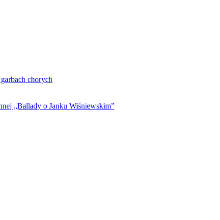
. garbach chorych
ynnej „Ballady o Janku Wiśniewskim”