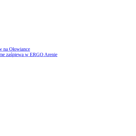
how na Ołowiance
Dame zaśpiewa w ERGO Arenie