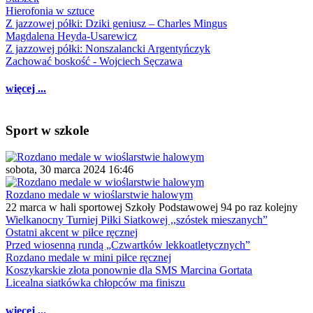
Hierofonia w sztuce
Z jazzowej półki: Dziki geniusz – Charles Mingus
Magdalena Heyda-Usarewicz
Z jazzowej półki: Nonszalancki Argentyńczyk
Zachować boskość - Wojciech Sęczawa
więcej ...
Sport w szkole
sobota, 30 marca 2024 16:46
Rozdano medale w wioślarstwie halowym
22 marca w hali sportowej Szkoły Podstawowej 94 po raz kolejny
Wielkanocny Turniej Piłki Siatkowej ,,szóstek mieszanych”
Ostatni akcent w piłce ręcznej
Przed wiosenną rundą „Czwartków lekkoatletycznych”
Rozdano medale w mini piłce ręcznej
Koszykarskie złota ponownie dla SMS Marcina Gortata
Licealna siatkówka chłopców ma finiszu
więcej ...