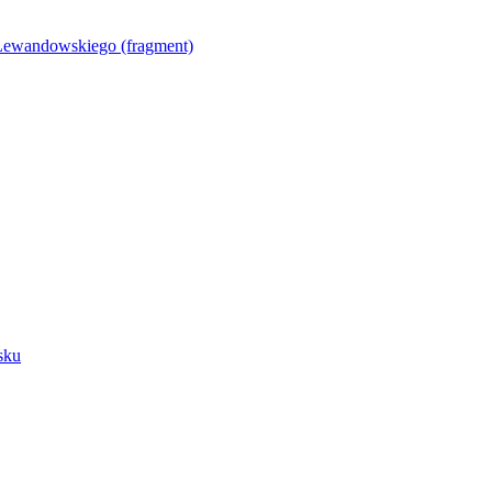
Lewandowskiego (fragment)
sku