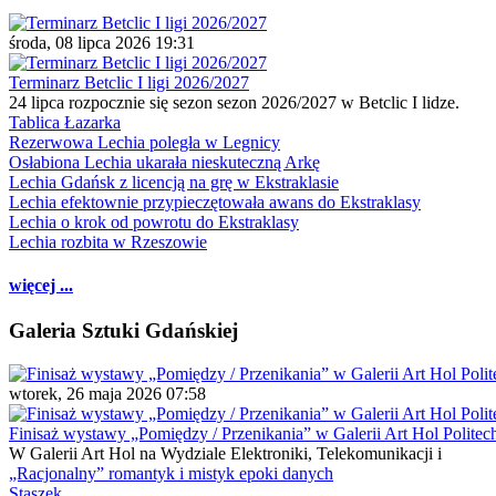
środa, 08 lipca 2026 19:31
Terminarz Betclic I ligi 2026/2027
24 lipca rozpocznie się sezon sezon 2026/2027 w Betclic I lidze.
Tablica Łazarka
Rezerwowa Lechia poległa w Legnicy
Osłabiona Lechia ukarała nieskuteczną Arkę
Lechia Gdańsk z licencją na grę w Ekstraklasie
Lechia efektownie przypieczętowała awans do Ekstraklasy
Lechia o krok od powrotu do Ekstraklasy
Lechia rozbita w Rzeszowie
więcej ...
Galeria Sztuki Gdańskiej
wtorek, 26 maja 2026 07:58
Finisaż wystawy „Pomiędzy / Przenikania” w Galerii Art Hol Politec
W Galerii Art Hol na Wydziale Elektroniki, Telekomunikacji i
„Racjonalny” romantyk i mistyk epoki danych
Staszek