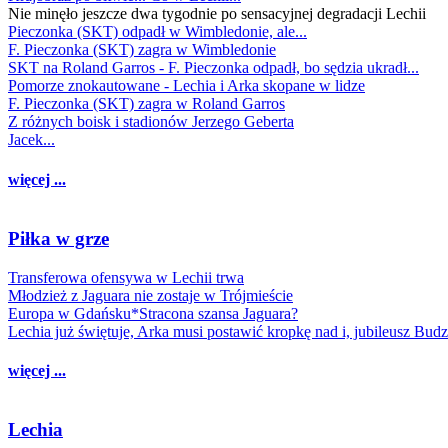
Nie minęło jeszcze dwa tygodnie po sensacyjnej degradacji Lechii
Pieczonka (SKT) odpadł w Wimbledonie, ale...
F. Pieczonka (SKT) zagra w Wimbledonie
SKT na Roland Garros - F. Pieczonka odpadł, bo sędzia ukradł...
Pomorze znokautowane - Lechia i Arka skopane w lidze
F. Pieczonka (SKT) zagra w Roland Garros
Z różnych boisk i stadionów Jerzego Geberta
Jacek...
więcej ...
Piłka w grze
Transferowa ofensywa w Lechii trwa
Młodzież z Jaguara nie zostaje w Trójmieście
Europa w Gdańsku*Stracona szansa Jaguara?
Lechia już świętuje, Arka musi postawić kropkę nad i, jubileusz Bud
więcej ...
Lechia