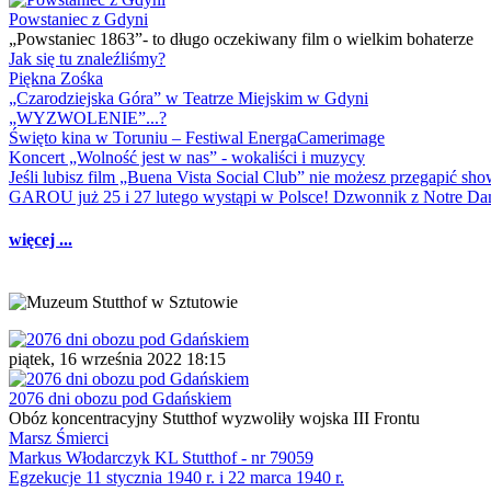
Powstaniec z Gdyni
„Powstaniec 1863”- to długo oczekiwany film o wielkim bohaterze
Jak się tu znaleźliśmy?
Piękna Zośka
„Czarodziejska Góra” w Teatrze Miejskim w Gdyni
„WYZWOLENIE”...?
Święto kina w Toruniu – Festiwal EnergaCamerimage
Koncert „Wolność jest w nas” - wokaliści i muzycy
Jeśli lubisz film „Buena Vista Social Club” nie możesz przegapić s
GAROU już 25 i 27 lutego wystąpi w Polsce! Dzwonnik z Notre 
więcej ...
piątek, 16 września 2022 18:15
2076 dni obozu pod Gdańskiem
Obóz koncentracyjny Stutthof wyzwoliły wojska III Frontu
Marsz Śmierci
Markus Włodarczyk KL Stutthof - nr 79059
Egzekucje 11 stycznia 1940 r. i 22 marca 1940 r.