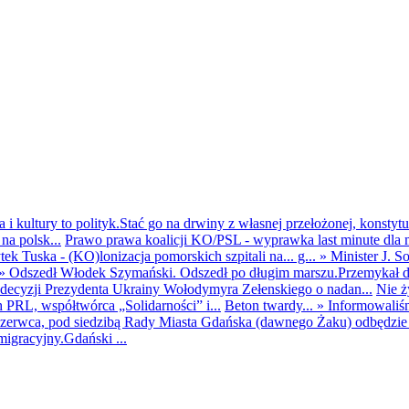
i kultury to polityk.Stać go na drwiny z własnej przełożonej, konstytuc
na polsk...
Prawo prawa koalicji KO/PSL - wyprawka last minute dla m
ek Tuska - (KO)lonizacja pomorskich szpitali na... g...
»
Minister J. S
»
Odszedł Włodek Szymański. Odszedł po długim marszu.Przemykał dys
ecyzji Prezydenta Ukrainy Wołodymyra Zełenskiego o nadan...
Nie ż
h PRL, współtwórca „Solidarności” i...
Beton twardy...
»
Informowaliś
zerwca, pod siedzibą Rady Miasta Gdańska (dawnego Żaku) odbędzie s
igracyjny.Gdański ...