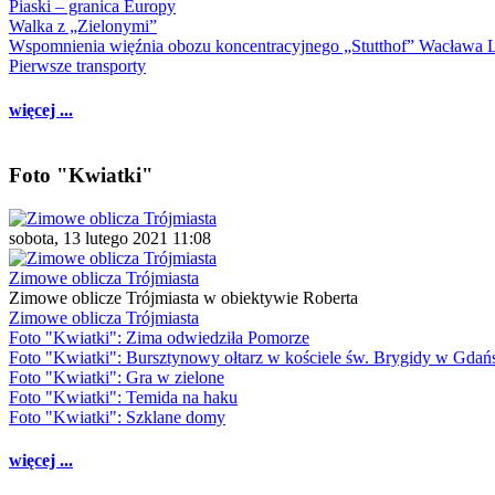
Piaski – granica Europy
Walka z „Zielonymi”
Wspomnienia więźnia obozu koncentracyjnego „Stutthof” Wacława 
Pierwsze transporty
więcej ...
Foto "Kwiatki"
sobota, 13 lutego 2021 11:08
Zimowe oblicza Trójmiasta
Zimowe oblicze Trójmiasta w obiektywie Roberta
Zimowe oblicza Trójmiasta
Foto "Kwiatki": Zima odwiedziła Pomorze
Foto "Kwiatki": Bursztynowy ołtarz w kościele św. Brygidy w Gdań
Foto "Kwiatki": Gra w zielone
Foto "Kwiatki": Temida na haku
Foto "Kwiatki": Szklane domy
więcej ...