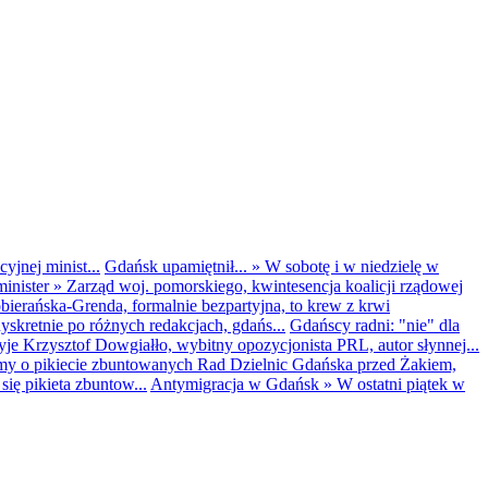
yjnej minist...
Gdańsk upamiętnił...
»
W sobotę i w niedzielę w
inister
»
Zarząd woj. pomorskiego, kwintesencja koalicji rządowej
obierańska-Grenda, formalnie bezpartyjna, to krew z krwi
kretnie po różnych redakcjach, gdańs...
Gdańscy radni: "nie" dla
yje Krzysztof Dowgiałło, wybitny opozycjonista PRL, autor słynnej...
my o pikiecie zbuntowanych Rad Dzielnic Gdańska przed Żakiem,
ię pikieta zbuntow...
Antymigracja w Gdańsk
»
W ostatni piątek w