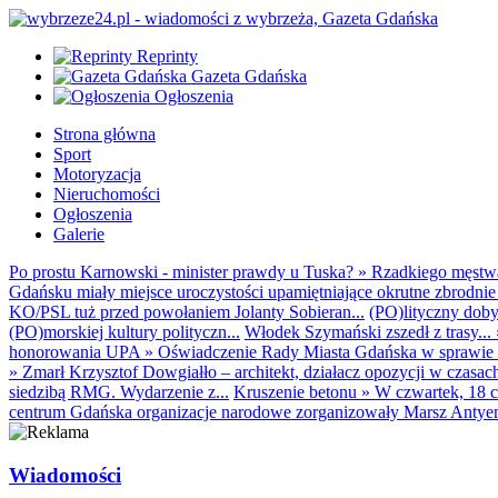
Reprinty
Gazeta Gdańska
Ogłoszenia
Strona główna
Sport
Motoryzacja
Nieruchomości
Ogłoszenia
Galerie
Po prostu Karnowski - minister prawdy u Tuska?
»
Rzadkiego męstwa 
Gdańsku miały miejsce uroczystości upamiętniające okrutne zbrodnie 
KO/PSL tuż przed powołaniem Jolanty Sobieran...
(PO)lityczny dobyt
(PO)morskiej kultury polityczn...
Włodek Szymański zszedł z trasy...
honorowania UPA
»
Oświadczenie Rady Miasta Gdańska w sprawie d
»
Zmarł Krzysztof Dowgiałło – architekt, działacz opozycji w czasac
siedzibą RMG. Wydarzenie z...
Kruszenie betonu
»
W czwartek, 18 c
centrum Gdańska organizacje narodowe zorganizowały Marsz Antyem
Wiadomości