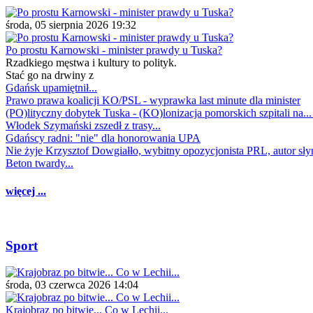
środa, 05 sierpnia 2026 19:32
Po prostu Karnowski - minister prawdy u Tuska?
Rzadkiego męstwa i kultury to polityk.
Stać go na drwiny z
Gdańsk upamiętnił...
Prawo prawa koalicji KO/PSL - wyprawka last minute dla minister
(PO)lityczny dobytek Tuska - (KO)lonizacja pomorskich szpitali na..
Włodek Szymański zszedł z trasy...
Gdańscy radni: "nie" dla honorowania UPA
Nie żyje Krzysztof Dowgiałło, wybitny opozycjonista PRL, autor sł
Beton twardy...
więcej ...
Sport
środa, 03 czerwca 2026 14:04
Krajobraz po bitwie... Co w Lechii...