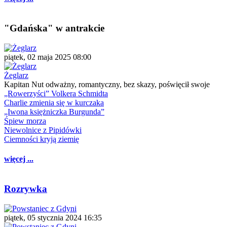
"Gdańska" w antrakcie
piątek, 02 maja 2025 08:00
Żeglarz
Kapitan Nut odważny, romantyczny, bez skazy, poświęcił swoje
„Rowerzyści” Volkera Schmidta
Charlie zmienia się w kurczaka
„Iwona księżniczka Burgunda”
Śpiew morza
Niewolnice z Pipidówki
Ciemności kryją ziemię
więcej ...
Rozrywka
piątek, 05 stycznia 2024 16:35