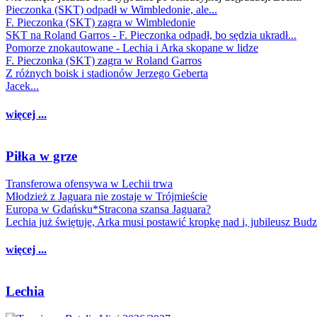
Pieczonka (SKT) odpadł w Wimbledonie, ale...
F. Pieczonka (SKT) zagra w Wimbledonie
SKT na Roland Garros - F. Pieczonka odpadł, bo sędzia ukradł...
Pomorze znokautowane - Lechia i Arka skopane w lidze
F. Pieczonka (SKT) zagra w Roland Garros
Z różnych boisk i stadionów Jerzego Geberta
Jacek...
więcej ...
Piłka w grze
Transferowa ofensywa w Lechii trwa
Młodzież z Jaguara nie zostaje w Trójmieście
Europa w Gdańsku*Stracona szansa Jaguara?
Lechia już świętuje, Arka musi postawić kropkę nad i, jubileusz Bud
więcej ...
Lechia