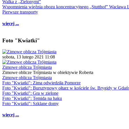
Walka z „Zielonymi”
Wspomnienia więźnia obozu koncentracyjnego „Stutthof” Wacława 
Pierwsze transporty
więcej ...
Foto "Kwiatki"
sobota, 13 lutego 2021 11:08
Zimowe oblicza Trójmiasta
Zimowe oblicze Trójmiasta w obiektywie Roberta
Zimowe oblicza Trójmiasta
Foto "Kwiatki": Zima odwiedziła Pomorze
Foto "Kwiatki": Bursztynowy ołtarz w kościele św. Brygidy w Gdań
Foto "Kwiatki": Gra w zielone
Foto "Kwiatki": Temida na haku
Foto "Kwiatki": Szklane domy
więcej ...