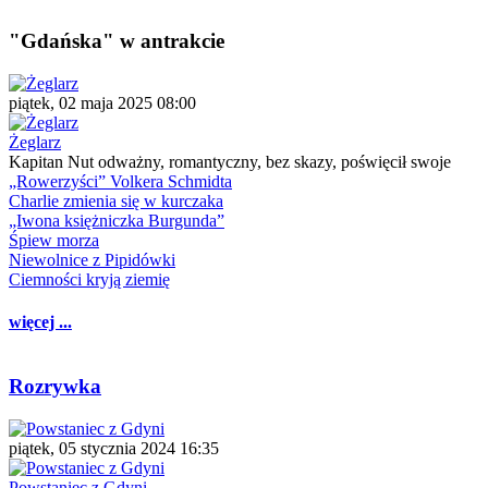
"Gdańska" w antrakcie
piątek, 02 maja 2025 08:00
Żeglarz
Kapitan Nut odważny, romantyczny, bez skazy, poświęcił swoje
„Rowerzyści” Volkera Schmidta
Charlie zmienia się w kurczaka
„Iwona księżniczka Burgunda”
Śpiew morza
Niewolnice z Pipidówki
Ciemności kryją ziemię
więcej ...
Rozrywka
piątek, 05 stycznia 2024 16:35
Powstaniec z Gdyni