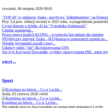
czwartek, 06 sierpnia 2026 09:01
"TOP 20" w enklawie Tuska - przybywa "półmilionerów" na Pomor
Przy 3,4 proc. inflacji rocznej w 2025 roku, wynagrodzenia pomorski
Czytaj historię u źródła. 45 lat "Tygodnika Solidarność"
Gdańsk upamiętnił...
Prawo prawa koalicji KO/PSL - wyprawka last minute dla minister
(PO)lityczny dobytek Tuska - (KO)lonizacja pomorskich szpitali na..
Włodek Szymański zszedł z trasy...
Gdańscy radni: "nie" dla honorowania UPA
Nie żyje Krzysztof Dowgiałło, wybitny opozycjonista PRL, autor sł
więcej ...
Sport
środa, 03 czerwca 2026 14:04
Krajobraz po bitwie... Co w Lechii...
Nie minęło jeszcze dwa tygodnie po sensacyjnej degradacji Lechii