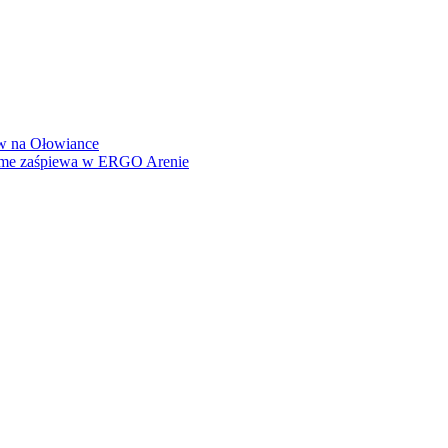
how na Ołowiance
Dame zaśpiewa w ERGO Arenie