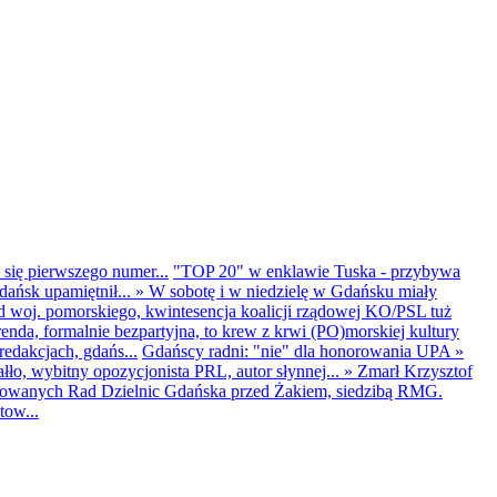
 się pierwszego numer...
"TOP 20" w enklawie Tuska - przybywa
dańsk upamiętnił...
»
W sobotę i w niedzielę w Gdańsku miały
d woj. pomorskiego, kwintesencja koalicji rządowej KO/PSL tuż
renda, formalnie bezpartyjna, to krew z krwi (PO)morskiej kultury
edakcjach, gdańs...
Gdańscy radni: "nie" dla honorowania UPA
»
ło, wybitny opozycjonista PRL, autor słynnej...
»
Zmarł Krzysztof
ntowanych Rad Dzielnic Gdańska przed Żakiem, siedzibą RMG.
tow...