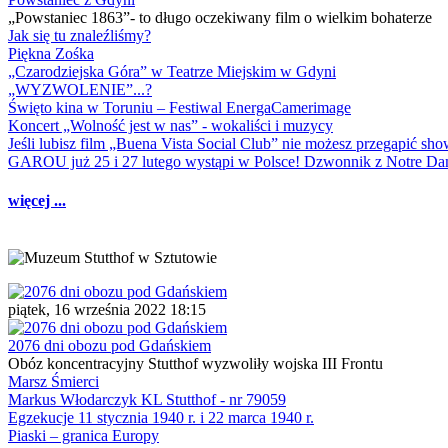
„Powstaniec 1863”- to długo oczekiwany film o wielkim bohaterze
Jak się tu znaleźliśmy?
Piękna Zośka
„Czarodziejska Góra” w Teatrze Miejskim w Gdyni
„WYZWOLENIE”...?
Święto kina w Toruniu – Festiwal EnergaCamerimage
Koncert „Wolność jest w nas” - wokaliści i muzycy
Jeśli lubisz film „Buena Vista Social Club” nie możesz przegapić s
GAROU już 25 i 27 lutego wystąpi w Polsce! Dzwonnik z Notre 
więcej ...
piątek, 16 września 2022 18:15
2076 dni obozu pod Gdańskiem
Obóz koncentracyjny Stutthof wyzwoliły wojska III Frontu
Marsz Śmierci
Markus Włodarczyk KL Stutthof - nr 79059
Egzekucje 11 stycznia 1940 r. i 22 marca 1940 r.
Piaski – granica Europy