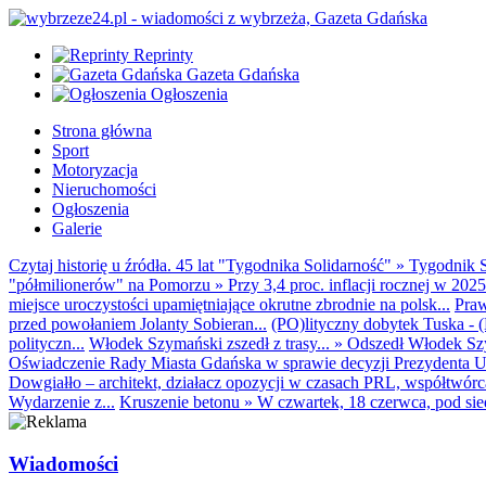
Reprinty
Gazeta Gdańska
Ogłoszenia
Strona główna
Sport
Motoryzacja
Nieruchomości
Ogłoszenia
Galerie
Czytaj historię u źródła. 45 lat "Tygodnika Solidarność"
»
Tygodnik S
"półmilionerów" na Pomorzu
»
Przy 3,4 proc. inflacji rocznej w 20
miejsce uroczystości upamiętniające okrutne zbrodnie na polsk...
Praw
przed powołaniem Jolanty Sobieran...
(PO)lityczny dobytek Tuska - (K
polityczn...
Włodek Szymański zszedł z trasy...
»
Odszedł Włodek Szy
Oświadczenie Rady Miasta Gdańska w sprawie decyzji Prezydenta U
Dowgiałło – architekt, działacz opozycji w czasach PRL, współtwórca 
Wydarzenie z...
Kruszenie betonu
»
W czwartek, 18 czerwca, pod sie
Wiadomości