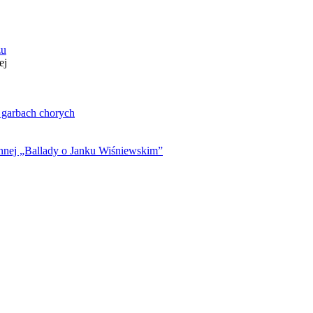
zu
ej
. garbach chorych
ynnej „Ballady o Janku Wiśniewskim”