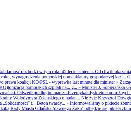
olidarność obchodzi w tym roku 45-lecie istnienia. Od chwili ukazania
25 roku, wynagrodzenia pomorskiej nomenklatury gospodarczej kszt...
G
o prawa koalicji KO/PSL - wyprawka last minute dla minister
»
Zarzą
O)lonizacja pomorskich szpitali na... g...
»
Minister J. Sobierańska-G
mański. Odszedł po długim marszu.Przemykał dyskretnie po różnych r
krainy Wołodymyra Zełenskiego o nadan...
Nie żyje Krzysztof Dowgiał
„Solidarności” i...
Beton twardy...
»
Informowaliśmy o pikiecie zbu
dzibą Rady Miasta Gdańska (dawnego Żaku) odbędzie się pikieta zbun