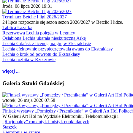
środa, 08 lipca 2026 19:31
Terminarz Betclic I ligi 2026/2027
24 lipca rozpocznie się sezon sezon 2026/2027 w Betclic I lidze.
Tablica Łazarka
Rezerwowa Lechia poległa w Legnicy
Osłabiona Lechia ukarała nieskuteczną Arkę
Lechia Gdańsk z licencją na grę w Ekstraklasie
Lechia efektownie przypieczętowała awans do Ekstraklasy
Lechia o krok od powrotu do Ekstraklasy
Lechia rozbita w Rzeszowie
więcej ...
Galeria Sztuki Gdańskiej
wtorek, 26 maja 2026 07:58
Finisaż wystawy „Pomiędzy / Przenikania” w Galerii Art Hol Politec
W Galerii Art Hol na Wydziale Elektroniki, Telekomunikacji i
„Racjonalny” romantyk i mistyk epoki danych
Staszek
Hierofonia w sztuce