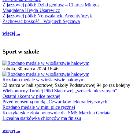
Z jazzowej półki: Dziki geniusz – Charles Mingus
Magdalena Heyda-Usarewicz
Z jazzowej półki: Nonszalancki Argentyńczyk
Zachować boskość - Wojciech Sęczawa
więcej ...
Sport w szkole
sobota, 30 marca 2024 16:46
Rozdano medale w wioślarstwie halowym
22 marca w hali sportowej Szkoły Podstawowej 94 po raz kolejny
Wielkanocny Turniej Piłki Siatkowej ,,szóstek mieszanych”
Ostatni akcent w piłce ręcznej
Przed wiosenną rundą „Czwartków lekkoatletycznych”
Rozdano medale w mini piłce ręcznej
Koszykarskie złota ponownie dla SMS Marcina Gortata
Licealna siatkówka chłopców ma finiszu
więcej ...