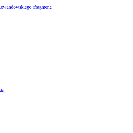
Lewandowskiego (fragment)
sku