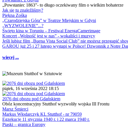
„Powstaniec 1863”- to długo oczekiwany film o wielkim bohaterze
Jak się tu znaleźliśmy?
Piękna Zośka
„Czarodziejska Góra” w Teatrze Miejskim w Gdyni
„WYZWOLENIE”...?
Święto kina w Toruniu – Festiwal EnergaCamerimage
Koncert „Wolność jest w nas” - wokaliści i muzycy
Jeśli lubisz film „Buena Vista Social Club” nie możesz przegapić s
GAROU już 25 i 27 lutego wystąpi w Polsce! Dzwonnik z Notre 
więcej ...
piątek, 16 września 2022 18:15
2076 dni obozu pod Gdańskiem
Obóz koncentracyjny Stutthof wyzwoliły wojska III Frontu
Marsz Śmierci
Markus Włodarczyk KL Stutthof - nr 79059
Egzekucje 11 stycznia 1940 r. i 22 marca 1940 r.
Piaski – granica Europy