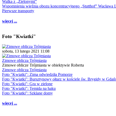
Walka z „Zielonymi”
Wspomnienia więźnia obozu koncentracyjnego „Stutthof” Wacława 
Pierwsze transporty
więcej ...
Foto "Kwiatki"
sobota, 13 lutego 2021 11:08
Zimowe oblicza Trójmiasta
Zimowe oblicze Trójmiasta w obiektywie Roberta
Zimowe oblicza Trójmiasta
Foto "Kwiatki": Zima odwiedziła Pomorze
Foto "Kwiatki": Bursztynowy ołtarz w kościele św. Brygidy w Gdań
Foto "Kwiatki": Gra w zielone
Foto "Kwiatki": Temida na haku
Foto "Kwiatki": Szklane domy
więcej ...