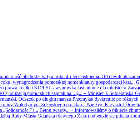
olidarność obchodzi w tym roku 45-lecie istnienia. Od chwili ukazania
25 roku, wynagrodzenia pomorskiej nomenklatury gospodarczej kszt...
G
o prawa koalicji KO/PSL - wyprawka last minute dla minister
»
Zarzą
O)lonizacja pomorskich szpitali na... g...
»
Minister J. Sobierańska-G
mański. Odszedł po długim marszu.Przemykał dyskretnie po różnych r
krainy Wołodymyra Zełenskiego o nadan...
Nie żyje Krzysztof Dowgiał
„Solidarności” i...
Beton twardy...
»
Informowaliśmy o pikiecie zbu
dzibą Rady Miasta Gdańska (dawnego Żaku) odbędzie się pikieta zbun