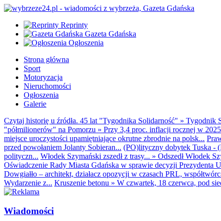
Reprinty
Gazeta Gdańska
Ogłoszenia
Strona główna
Sport
Motoryzacja
Nieruchomości
Ogłoszenia
Galerie
Czytaj historię u źródła. 45 lat "Tygodnika Solidarność"
»
Tygodnik S
"półmilionerów" na Pomorzu
»
Przy 3,4 proc. inflacji rocznej w 20
miejsce uroczystości upamiętniające okrutne zbrodnie na polsk...
Praw
przed powołaniem Jolanty Sobieran...
(PO)lityczny dobytek Tuska - (K
polityczn...
Włodek Szymański zszedł z trasy...
»
Odszedł Włodek Szy
Oświadczenie Rady Miasta Gdańska w sprawie decyzji Prezydenta U
Dowgiałło – architekt, działacz opozycji w czasach PRL, współtwórca 
Wydarzenie z...
Kruszenie betonu
»
W czwartek, 18 czerwca, pod sie
Wiadomości