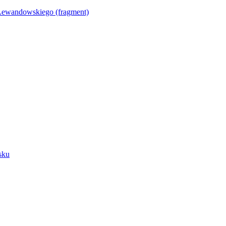
Lewandowskiego (fragment)
sku