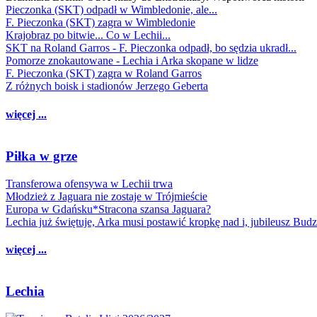
Pieczonka (SKT) odpadł w Wimbledonie, ale...
F. Pieczonka (SKT) zagra w Wimbledonie
Krajobraz po bitwie... Co w Lechii...
SKT na Roland Garros - F. Pieczonka odpadł, bo sędzia ukradł...
Pomorze znokautowane - Lechia i Arka skopane w lidze
F. Pieczonka (SKT) zagra w Roland Garros
Z różnych boisk i stadionów Jerzego Geberta
więcej ...
Piłka w grze
Transferowa ofensywa w Lechii trwa
Młodzież z Jaguara nie zostaje w Trójmieście
Europa w Gdańsku*Stracona szansa Jaguara?
Lechia już świętuje, Arka musi postawić kropkę nad i, jubileusz Bud
więcej ...
Lechia