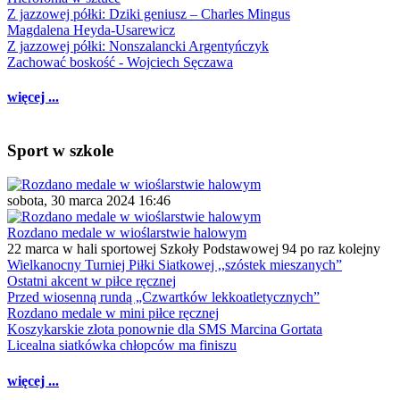
Z jazzowej półki: Dziki geniusz – Charles Mingus
Magdalena Heyda-Usarewicz
Z jazzowej półki: Nonszalancki Argentyńczyk
Zachować boskość - Wojciech Sęczawa
więcej ...
Sport w szkole
sobota, 30 marca 2024 16:46
Rozdano medale w wioślarstwie halowym
22 marca w hali sportowej Szkoły Podstawowej 94 po raz kolejny
Wielkanocny Turniej Piłki Siatkowej ,,szóstek mieszanych”
Ostatni akcent w piłce ręcznej
Przed wiosenną rundą „Czwartków lekkoatletycznych”
Rozdano medale w mini piłce ręcznej
Koszykarskie złota ponownie dla SMS Marcina Gortata
Licealna siatkówka chłopców ma finiszu
więcej ...