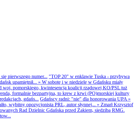
 się pierwszego numer...
"TOP 20" w enklawie Tuska - przybywa
dańsk upamiętnił...
»
W sobotę i w niedzielę w Gdańsku miały
d woj. pomorskiego, kwintesencja koalicji rządowej KO/PSL tuż
renda, formalnie bezpartyjna, to krew z krwi (PO)morskiej kultury
edakcjach, gdańs...
Gdańscy radni: "nie" dla honorowania UPA
»
ło, wybitny opozycjonista PRL, autor słynnej...
»
Zmarł Krzysztof
ntowanych Rad Dzielnic Gdańska przed Żakiem, siedzibą RMG.
tow...