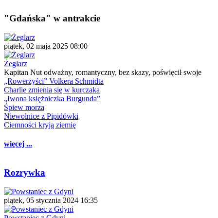
"Gdańska" w antrakcie
piątek, 02 maja 2025 08:00
Żeglarz
Kapitan Nut odważny, romantyczny, bez skazy, poświęcił swoje
„Rowerzyści” Volkera Schmidta
Charlie zmienia się w kurczaka
„Iwona księżniczka Burgunda”
Śpiew morza
Niewolnice z Pipidówki
Ciemności kryją ziemię
więcej ...
Rozrywka
piątek, 05 stycznia 2024 16:35
Powstaniec z Gdyni