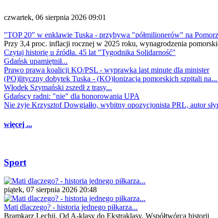
czwartek, 06 sierpnia 2026 09:01
"TOP 20" w enklawie Tuska - przybywa "półmilionerów" na Pomor
Przy 3,4 proc. inflacji rocznej w 2025 roku, wynagrodzenia pomorski
Czytaj historię u źródła. 45 lat "Tygodnika Solidarność"
Gdańsk upamiętnił...
Prawo prawa koalicji KO/PSL - wyprawka last minute dla minister
(PO)lityczny dobytek Tuska - (KO)lonizacja pomorskich szpitali na..
Włodek Szymański zszedł z trasy...
Gdańscy radni: "nie" dla honorowania UPA
Nie żyje Krzysztof Dowgiałło, wybitny opozycjonista PRL, autor sł
więcej ...
Sport
piątek, 07 sierpnia 2026 20:48
Mati dlaczego? - historia jednego piłkarza...
Bramkarz Lechii. Od A-klasy do Ekstraklasy. Współtwórca historii