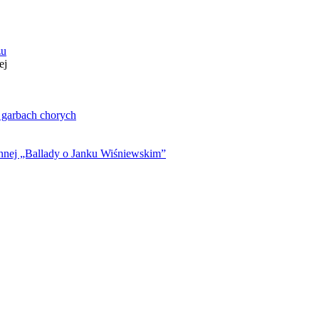
zu
ej
. garbach chorych
ynnej „Ballady o Janku Wiśniewskim”