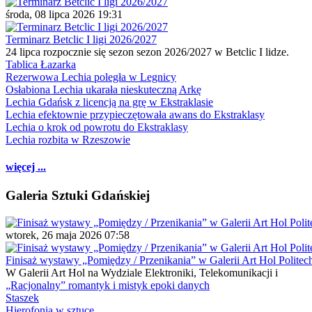
środa, 08 lipca 2026 19:31
Terminarz Betclic I ligi 2026/2027
24 lipca rozpocznie się sezon sezon 2026/2027 w Betclic I lidze.
Tablica Łazarka
Rezerwowa Lechia poległa w Legnicy
Osłabiona Lechia ukarała nieskuteczną Arkę
Lechia Gdańsk z licencją na grę w Ekstraklasie
Lechia efektownie przypieczętowała awans do Ekstraklasy
Lechia o krok od powrotu do Ekstraklasy
Lechia rozbita w Rzeszowie
więcej ...
Galeria Sztuki Gdańskiej
wtorek, 26 maja 2026 07:58
Finisaż wystawy „Pomiędzy / Przenikania” w Galerii Art Hol Politec
W Galerii Art Hol na Wydziale Elektroniki, Telekomunikacji i
„Racjonalny” romantyk i mistyk epoki danych
Staszek
Hierofonia w sztuce