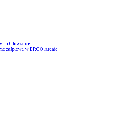
how na Ołowiance
Dame zaśpiewa w ERGO Arenie